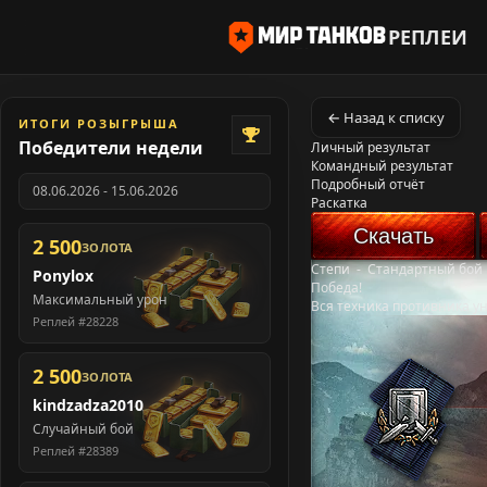
РЕПЛЕИ
← Назад к списку
ИТОГИ РОЗЫГРЫША
Победители недели
Личный результат
Командный результат
Подробный отчёт
08.06.2026 - 15.06.2026
Раскатка
Скачать
2 500
ЗОЛОТА
Степи
-
Стандартный бой
Ponylox
Победа!
Максимальный урон
Вся техника противника у
Реплей #28228
2 500
ЗОЛОТА
kindzadza2010
Случайный бой
Реплей #28389