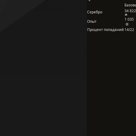
Базов
34 822
Серебро
1 035
Опыт
Процент попаданий
14/22