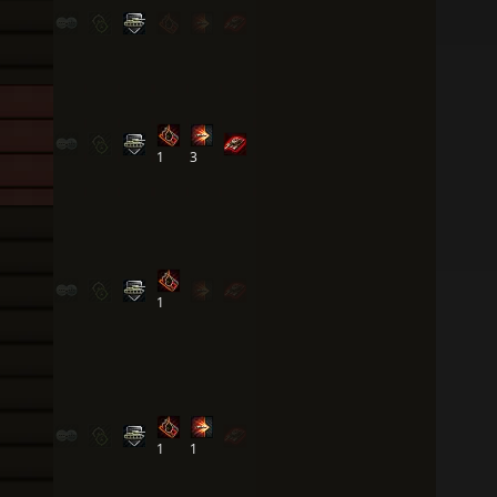
1
3
1
1
1