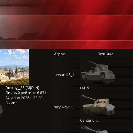
Игрок
Техника
forward48_1
Dmitriy__85 [MJOLN]
O-Ho
Личный рейтинг:
6 831
24 июня 2026 г. 22:20
Выжил
rezyukov83
Centurion I