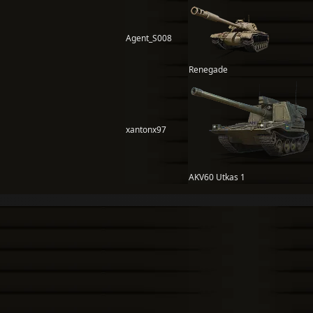
Agent_S008
Renegade
xantonx97
AKV60 Utkas 1