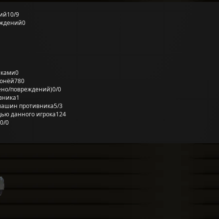
ий
10/9
еждений
0
лками
0
ронёй
780
ено/повреждений)
0/0
вника
1
машин противника
5/3
ью данного игрока
124
0/0