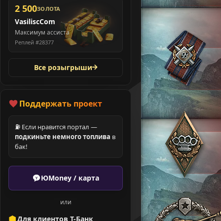
2 500
ЗОЛОТА
VasiliscCom
Максимум ассиста
Реплей #28377
Все розыгрыши
Поддержать проект
⛽ Если нравится портал —
подкиньте немного топлива
в
бак!
ЮMoney / карта
или
Для клиентов Т-Банк