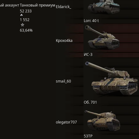
ый аккаунт
Танковый премиум
Eldarick_
52 233
1 552
Lorr. 40 t
63,64%
Kpoxo4ka
ИС-3
smail_60
Об. 701
olegator707
53TP