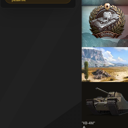
"КВ-4М"