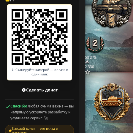
53 278
2 330
📱 Сканируйте камерой — оплата в
один клик
Сделать донат
Спасибо!
Любая сумма важна — вы
напрямую ускоряете разработку и
улучшаете сервис. 🚀
Каждый донат — это вклад в
развитие