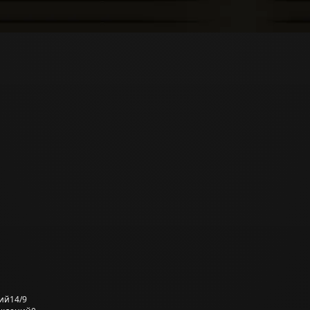
ий
14/9