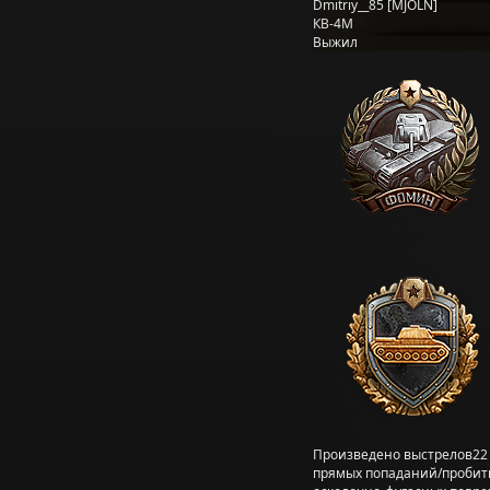
Dmitriy__85 [MJOLN]
КВ-4М
Выжил
Произведено выстрелов
22
прямых попаданий/пробит