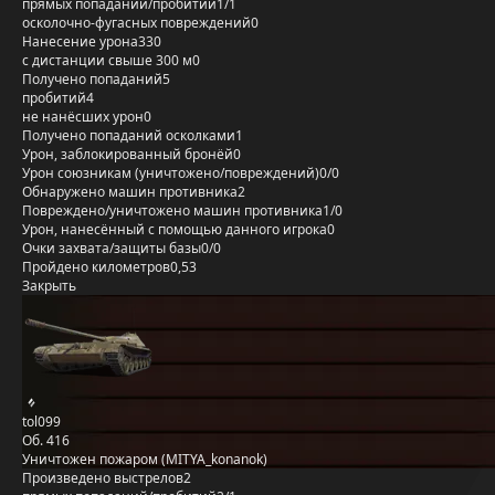
прямых попаданий/пробитий
1/1
осколочно-фугасных повреждений
0
Нанесение урона
330
с дистанции свыше 300 м
0
Получено попаданий
5
пробитий
4
не нанёсших урон
0
Получено попаданий осколками
1
Урон, заблокированный бронёй
0
Урон союзникам (уничтожено/повреждений)
0/0
Обнаружено машин противника
2
Повреждено/уничтожено машин противника
1/0
Урон, нанесённый с помощью данного игрока
0
Очки захвата/защиты базы
0/0
Пройдено километров
0,53
Закрыть
tol099
Об. 416
Уничтожен пожаром (MITYA_konanok)
Произведено выстрелов
2