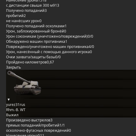
Нанесение урона
1518
с дистанции свыше 300 м
913
Получено попаданий
3
пробитий
2
не нанёсших урон
0
Получено попаданий осколками
1
Урон, заблокированный бронёй
0
Урон союзникам (уничтожено/повреждений)
0/0
Обнаружено машин противника
1
Повреждено/уничтожено машин противника
4/0
Урон, нанесённый с помощью данного игрока
0
Очки захвата/защиты базы
0/0
Пройдено километров
0,67
Закрыть
yurez31rus
Rhm.-B. WT
Выжил
Произведено выстрелов
3
прямых попаданий/пробитий
1/1
осколочно-фугасных повреждений
0
Нанесение урона
511