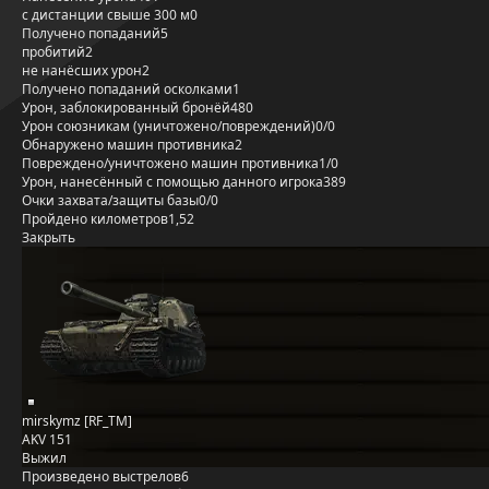
с дистанции свыше 300 м
0
Получено попаданий
5
пробитий
2
не нанёсших урон
2
Получено попаданий осколками
1
Урон, заблокированный бронёй
480
Урон союзникам (уничтожено/повреждений)
0/0
Обнаружено машин противника
2
Повреждено/уничтожено машин противника
1/0
Урон, нанесённый с помощью данного игрока
389
Очки захвата/защиты базы
0/0
Пройдено километров
1,52
Закрыть
mirskymz [RF_TM]
AKV 151
Выжил
Произведено выстрелов
6