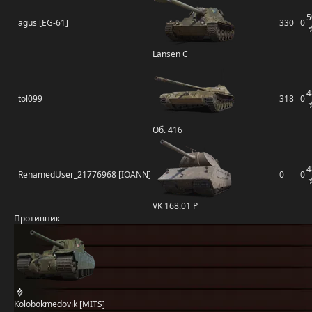
5
agus [EG-61]
330
0
Lansen C
4
tol099
318
0
Об. 416
4
RenamedUser_21776968 [IOANN]
0
0
VK 168.01 P
Противник
Kolobokmedovik [MITS]