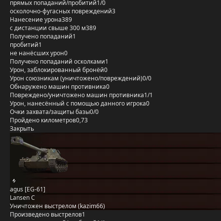
прямых попаданий/пробитий
1/0
осколочно-фугасных повреждений
3
Нанесение урона
389
с дистанции свыше 300 м
389
Получено попаданий
1
пробитий
1
не нанёсших урон
0
Получено попаданий осколками
1
Урон, заблокированный бронёй
0
Урон союзникам (уничтожено/повреждений)
0/0
Обнаружено машин противника
0
Повреждено/уничтожено машин противника
1/1
Урон, нанесённый с помощью данного игрока
0
Очки захвата/защиты базы
0/0
Пройдено километров
0,73
Закрыть
agus [EG-61]
Lansen C
Уничтожен выстрелом (kazim66)
Произведено выстрелов
1