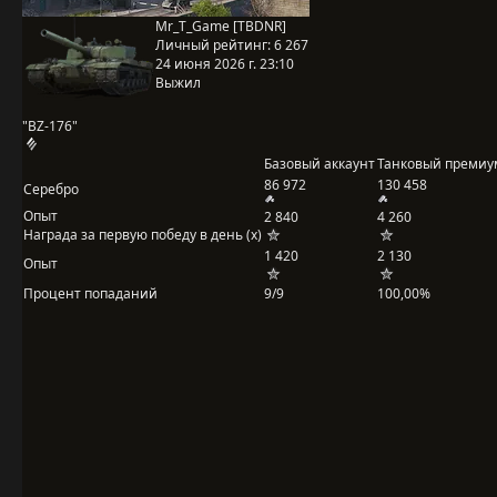
Mr_T_Game [TBDNR]
Личный рейтинг:
6 267
24 июня 2026 г. 23:10
Выжил
"BZ-176"
Базовый аккаунт
Танковый премиу
86 972
130 458
Серебро
Опыт
2 840
4 260
Награда за первую победу в день (x)
1 420
2 130
Опыт
Процент попаданий
9/9
100,00%