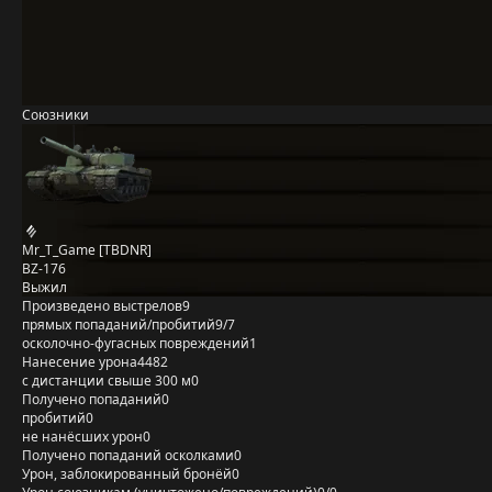
Союзники
Mr_T_Game [TBDNR]
BZ-176
Выжил
Произведено выстрелов
9
прямых попаданий/пробитий
9/7
осколочно-фугасных повреждений
1
Нанесение урона
4482
с дистанции свыше 300 м
0
Получено попаданий
0
пробитий
0
не нанёсших урон
0
Получено попаданий осколками
0
Урон, заблокированный бронёй
0