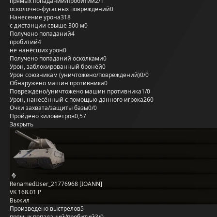
прямых попаданий/пробитий
2/1
осколочно-фугасных повреждений
0
Нанесение урона
318
с дистанции свыше 300 м
0
Получено попаданий
4
пробитий
4
не нанёсших урон
0
Получено попаданий осколками
0
Урон, заблокированный бронёй
0
Урон союзникам (уничтожено/повреждений)
0/0
Обнаружено машин противника
0
Повреждено/уничтожено машин противника
1/0
Урон, нанесённый с помощью данного игрока
260
Очки захвата/защиты базы
0/0
Пройдено километров
0,57
Закрыть
RenamedUser_21776968 [IOANN]
VK 168.01 P
Выжил
Произведено выстрелов
5
прямых попаданий/пробитий
3/0