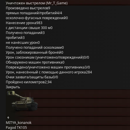
Уничтожен выстрелом (Mr_T_Game)
Произведено выстрелов
9
прямых попаданий/пробитий
4/4
осколочно-фугасных повреждений
0
Нанесение урона
983
с дистанции свыше 300 м
0
Получено попаданий
3
пробитий
3
не нанёсших урон
0
Получено попаданий осколками
0
Урон, заблокированный бронёй
0
Урон союзникам (уничтожено/повреждений)
0/0
Обнаружено машин противника
0
Повреждено/уничтожено машин противника
3/0
Урон, нанесённый с помощью данного игрока
284
Очки захвата/защиты базы
0/0
Пройдено километров
2,94
Закрыть
MITYA_konanok
Pagod TK105