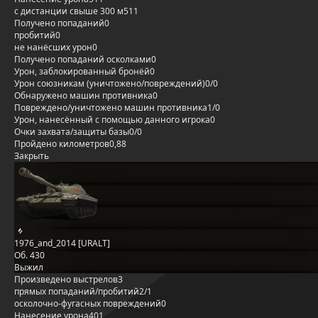
с дистанции свыше 300 м
511
Получено попаданий
0
пробитий
0
не нанёсших урон
0
Получено попаданий осколками
0
Урон, заблокированный бронёй
0
Урон союзникам (уничтожено/повреждений)
0/0
Обнаружено машин противника
0
Повреждено/уничтожено машин противника
1/0
Урон, нанесённый с помощью данного игрока
0
Очки захвата/защиты базы
0/0
Пройдено километров
0,88
Закрыть
1976_and_2014 [URALT]
Об. 430
Выжил
Произведено выстрелов
3
прямых попаданий/пробитий
2/1
осколочно-фугасных повреждений
0
Нанесение урона
401