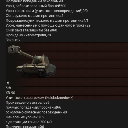
Получено попаданий осколками
0
Урон, заблокированный бронёй
500
Урон союзникам (уничтожено/повреждений)
0/0
Обнаружено машин противника
5
Повреждено/уничтожено машин противника
4/1
Урон, нанесённый с помощью данного игрока
729
Очки захвата/защиты базы
0/0
Пройдено километров
0,78
Закрыть
5th
КВ-90
Уничтожен выстрелом (Kolobokmedovik)
Произведено выстрелов
9
прямых попаданий/пробитий
9/6
осколочно-фугасных повреждений
0
Нанесение урона
2015
с дистанции свыше 300 м
0
Получено попаданий
6