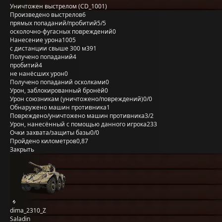
Уничтожен выстрелом (CD_1001)
Произведено выстрелов
6
прямых попаданий/пробитий
5/5
осколочно-фугасных повреждений
0
Нанесение урона
1005
с дистанции свыше 300 м
391
Получено попаданий
4
пробитий
4
не нанёсших урон
0
Получено попаданий осколками
0
Урон, заблокированный бронёй
0
Урон союзникам (уничтожено/повреждений)
0/0
Обнаружено машин противника
1
Повреждено/уничтожено машин противника
3/2
Урон, нанесённый с помощью данного игрока
233
Очки захвата/защиты базы
0/0
Пройдено километров
0,87
Закрыть
dima_2310_Z
Saladin