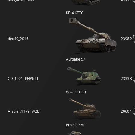
КВ-4 КТТС
7
ded40_2016
2398
2
Aufgabe 57
8
CD_1001 [KHPNT]
2333
3
WZ-111G FT
9
A_strelk1979 [WZE]
2060
1
Projekt SAT