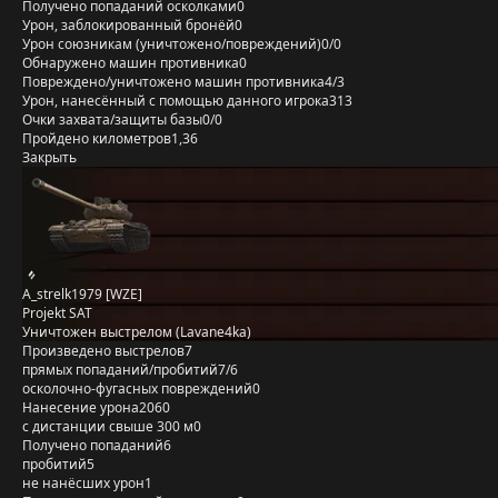
Получено попаданий осколками
0
Урон, заблокированный бронёй
0
Урон союзникам (уничтожено/повреждений)
0/0
Обнаружено машин противника
0
Повреждено/уничтожено машин противника
4/3
Урон, нанесённый с помощью данного игрока
313
Очки захвата/защиты базы
0/0
Пройдено километров
1,36
Закрыть
A_strelk1979 [WZE]
Projekt SAT
Уничтожен выстрелом (Lavane4ka)
Произведено выстрелов
7
прямых попаданий/пробитий
7/6
осколочно-фугасных повреждений
0
Нанесение урона
2060
с дистанции свыше 300 м
0
Получено попаданий
6
пробитий
5
не нанёсших урон
1