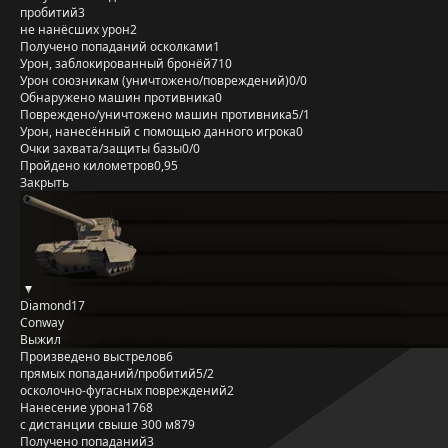
пробитий
3
не нанёсших урон
2
Получено попаданий осколками
1
Урон, заблокированный бронёй
710
Урон союзникам (уничтожено/повреждений)
0/0
Обнаружено машин противника
0
Повреждено/уничтожено машин противника
5/1
Урон, нанесённый с помощью данного игрока
0
Очки захвата/защиты базы
0/0
Пройдено километров
0,95
Закрыть
Diamond17
Conway
Выжил
Произведено выстрелов
6
прямых попаданий/пробитий
5/2
осколочно-фугасных повреждений
2
Нанесение урона
1768
с дистанции свыше 300 м
879
Получено попаданий
3