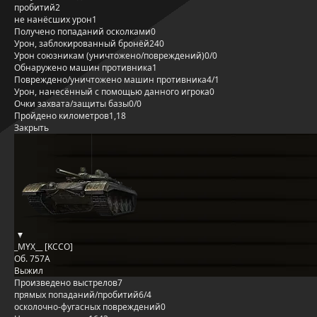
пробитий
2
не нанёсших урон
1
Получено попаданий осколками
0
Урон, заблокированный бронёй
240
Урон союзникам (уничтожено/повреждений)
0/0
Обнаружено машин противника
1
Повреждено/уничтожено машин противника
4/1
Урон, нанесённый с помощью данного игрока
0
Очки захвата/защиты базы
0/0
Пройдено километров
1,18
Закрыть
_MYX__ [KCCO]
Об. 757А
Выжил
Произведено выстрелов
7
прямых попаданий/пробитий
6/4
осколочно-фугасных повреждений
0