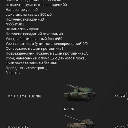
осколочно-фугасных повреждений
0
Нанесение урона
0
с дистанции свыше 300 м
0
Получено попаданий
3
пробитий
3
не нанёсших урон
0
Получено попаданий осколками
0
Урон, заблокированный бронёй
0
Урон союзникам (уничтожено/повреждений)
0/0
Обнаружено машин противника
1
Повреждено/уничтожено машин противника
0/0
Урон, нанесённый с помощью данного игрока
0
Очки захвата/защиты базы
0/0
Пройдено километров
1,1
Закрыть
1
Mr_T_Game [TBDNR]
4482
4
BZ-176
8
MobyDick_1965
2464
1