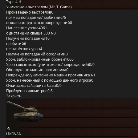
Type 4 H
Уничтожен выстрелом (Mr_T_Game)
Произведено выстрелов
6
прямых попаданий/пробитий
6/6
осколочно-фугасных повреждений
0
Нанесение урона
4061
с дистанции свыше 300 м
0
Получено попаданий
10
пробитий
6
не нанёсших урон
4
Получено попаданий осколками
0
Урон, заблокированный бронёй
1660
Урон союзникам (уничтожено/повреждений)
0/0
Обнаружено машин противника
0
Повреждено/уничтожено машин противника
3/1
Урон, нанесённый с помощью данного игрока
0
Очки захвата/защиты базы
0/0
Пройдено километров
0,8
Закрыть
LIKOVAN