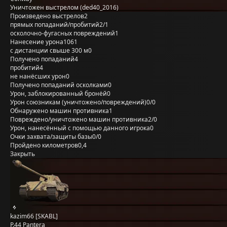
Уничтожен выстрелом (ded40_2016)
Произведено выстрелов
2
прямых попаданий/пробитий
2/1
осколочно-фугасных повреждений
1
Нанесение урона
1061
с дистанции свыше 300 м
0
Получено попаданий
4
пробитий
4
не нанёсших урон
0
Получено попаданий осколками
0
Урон, заблокированный бронёй
0
Урон союзникам (уничтожено/повреждений)
0/0
Обнаружено машин противника
1
Повреждено/уничтожено машин противника
2/0
Урон, нанесённый с помощью данного игрока
0
Очки захвата/защиты базы
0/0
Пройдено километров
0,4
Закрыть
kazim66 [SKABL]
P.44 Pantera