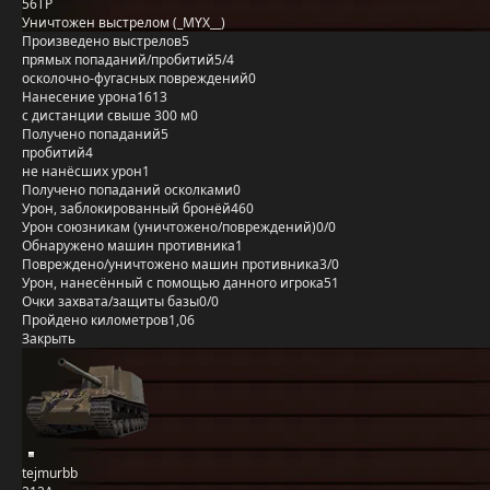
56TP
Уничтожен выстрелом (_MYX__)
Произведено выстрелов
5
прямых попаданий/пробитий
5/4
осколочно-фугасных повреждений
0
Нанесение урона
1613
с дистанции свыше 300 м
0
Получено попаданий
5
пробитий
4
не нанёсших урон
1
Получено попаданий осколками
0
Урон, заблокированный бронёй
460
Урон союзникам (уничтожено/повреждений)
0/0
Обнаружено машин противника
1
Повреждено/уничтожено машин противника
3/0
Урон, нанесённый с помощью данного игрока
51
Очки захвата/защиты базы
0/0
Пройдено километров
1,06
Закрыть
tejmurbb