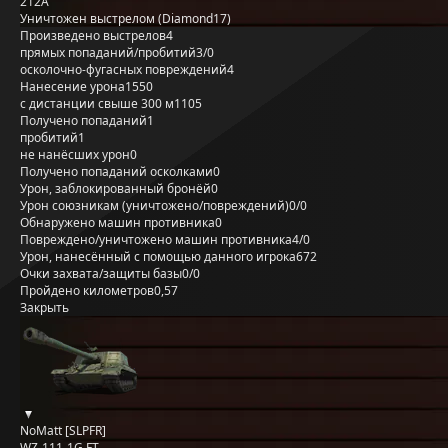
212А
Уничтожен выстрелом (Diamond17)
Произведено выстрелов
4
прямых попаданий/пробитий
3/0
осколочно-фугасных повреждений
4
Нанесение урона
1550
с дистанции свыше 300 м
1105
Получено попаданий
1
пробитий
1
не нанёсших урон
0
Получено попаданий осколками
0
Урон, заблокированный бронёй
0
Урон союзникам (уничтожено/повреждений)
0/0
Обнаружено машин противника
0
Повреждено/уничтожено машин противника
4/0
Урон, нанесённый с помощью данного игрока
672
Очки захвата/защиты базы
0/0
Пройдено километров
0,57
Закрыть
NoMatt [SLPFR]
WZ-111-1G FT