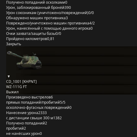
Получено попаданий осколками
0
Урон, заблокированный бронёй
390
Урон союзникам (уничтожено/повреждений)
0/0
Обнаружено машин противника
3
Повреждено/уничтожено машин противника
4/2
Урон, нанесённый с помощью данного игрока
0
Очки захвата/защиты базы
0/0
Пройдено километров
0,81
Закрыть
CD_1001 [KHPNT]
WZ-111G FT
Выжил
Произведено выстрелов
6
прямых попаданий/пробитий
5/5
осколочно-фугасных повреждений
0
Нанесение урона
2333
с дистанции свыше 300 м
1382
Получено попаданий
2
пробитий
2
не нанёсших урон
0