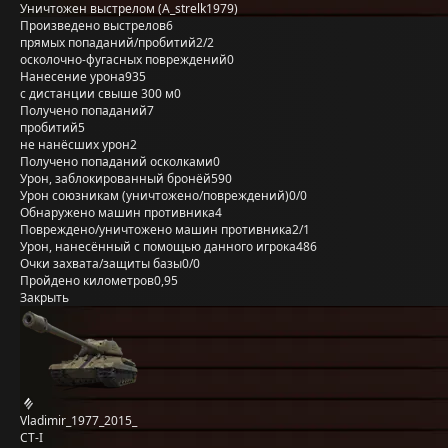
Уничтожен выстрелом (A_strelk1979)
Произведено выстрелов
6
прямых попаданий/пробитий
2/2
осколочно-фугасных повреждений
0
Нанесение урона
935
с дистанции свыше 300 м
0
Получено попаданий
7
пробитий
5
не нанёсших урон
2
Получено попаданий осколками
0
Урон, заблокированный бронёй
590
Урон союзникам (уничтожено/повреждений)
0/0
Обнаружено машин противника
4
Повреждено/уничтожено машин противника
2/1
Урон, нанесённый с помощью данного игрока
486
Очки захвата/защиты базы
0/0
Пройдено километров
0,95
Закрыть
Vladimir_1977_2015_
СТ-I