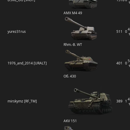
AMX M4 49
4
yurez31rus
511
0
Rhm.-B. WT
5
1976_and_2014 [URALT]
401
0
Об. 430
4
mirskymz [RF_TM]
389
1
AKV 151