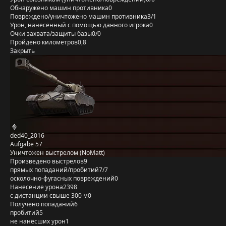
Обнаружено машин противника
0
Повреждено/уничтожено машин противника
3/1
Урон, нанесённый с помощью данного игрока
0
Очки захвата/защиты базы
0/0
Пройдено километров
0,8
Закрыть
ded40_2016
Aufgabe 57
Уничтожен выстрелом (NoMatt)
Произведено выстрелов
9
прямых попаданий/пробитий
7/7
осколочно-фугасных повреждений
0
Нанесение урона
2398
с дистанции свыше 300 м
0
Получено попаданий
6
пробитий
5
не нанёсших урон
1