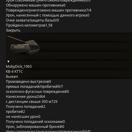
Урон союзникам (уничтожено/повреждений)
0/0
Обнаружено машин противника
0
Повреждено/уничтожено машин противника
7/4
Урон, нанесённый с помощью данного игрока
0
Очки захвата/защиты базы
0/0
Пройдено километров
1,58
Закрыть
MobyDick_1965
КВ-4 КТТС
Выжил
Произведено выстрелов
9
прямых попаданий/пробитий
9/7
осколочно-фугасных повреждений
0
Нанесение урона
2464
с дистанции свыше 300 м
729
Получено попаданий
2
пробитий
2
не нанёсших урон
0
Получено попаданий осколками
0
Урон, заблокированный бронёй
0
Урон союзникам (уничтожено/повреждений)
0/0