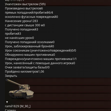
Уничтожен выстрелом (5th)
Произведено выстрелов
6
прямых попаданий/пробитий
6/4
осколочно-фугасных повреждений
0
Нанесение урона
1283
с дистанции свыше 300 м
0
Получено попаданий
3
пробитий
3
не нанёсших урон
0
Получено попаданий осколками
0
Урон, заблокированный бронёй
0
Урон союзникам (уничтожено/повреждений)
0/0
Обнаружено машин противника
0
Повреждено/уничтожено машин противника
1/1
Урон, нанесённый с помощью данного игрока
0
Очки захвата/защиты базы
0/0
Пройдено километров
1,06
Закрыть
ramil1829 [M_90_]
Conway