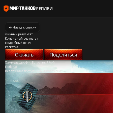
РЕПЛЕИ
← Назад к списку
Личный результат
Командный результат
Подробный отчёт
Раскатка
Скачать
Поделиться
Химмельсдорф
-
Встречный бой
Победа!
Вся техника противника уничтожена