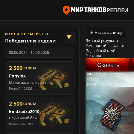
РЕПЛЕИ
← Назад к списку
ИТОГИ РОЗЫГРЫША
Победители недели
Личный результат
Командный результат
Подробный отчёт
08.06.2026 - 15.06.2026
Раскатка
Скачать
2 500
ЗОЛОТА
Эль-Халлуф
-
Встречный б
Ponylox
Победа!
Максимальный урон
Вся техника противника у
Реплей #28228
2 500
ЗОЛОТА
kindzadza2010
Случайный бой
Реплей #28389