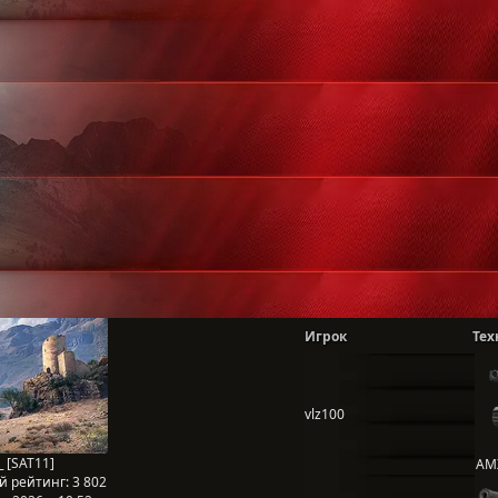
Игрок
Тех
vlz100
_ [SAT11]
AM
й рейтинг:
3 802