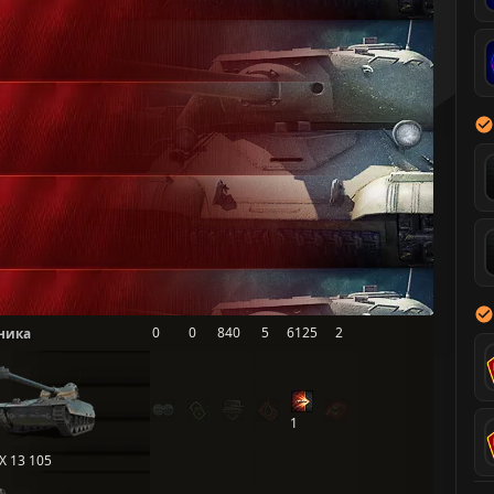
0
0
840
5
6125
2
ника
1
X 13 105