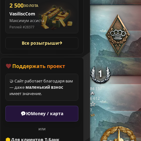
2 500
ЗОЛОТА
VasiliscCom
Максимум ассиста
Реплей #28377
Все розыгрыши
Поддержать проект
🤝 Сайт работает благодаря вам
— даже
маленький взнос
84 157
имеет значение.
6 612
7
ЮMoney / карта
или
Для клиентов Т-Банк