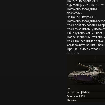
Нанесение урона
2991
с дистанции свыше 300 м
1
Получено попаданий
5
пробитий
2
не нанёсших урон
3
Получено попаданий оско
Урон, заблокированный б
Урон союзникам (уничтож
Обнаружено машин проти
Повреждено/уничтожено 
Урон, нанесённый с помощ
Очки захвата/защиты базы
Пройдено километров
1,8
Закрыть
prostobag [H-F-S]
Merkava М48
Выжил