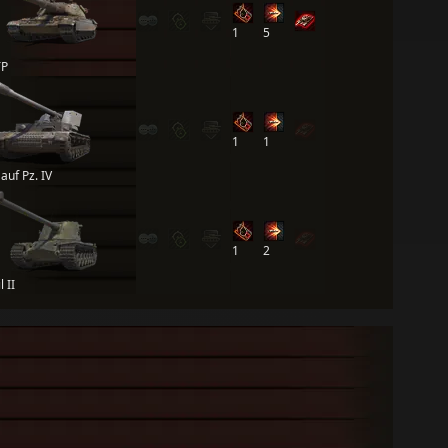
1
5
TP
1
1
auf Pz. IV
1
2
 II