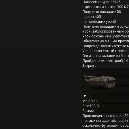
Нанесение урона
6125
с дистанции свыше 300 м
7
Получено попаданий
8
пробитий
5
не нанёсших урон
3
Получено попаданий оско
Урон, заблокированный б
Урон союзникам (уничтож
Обнаружено машин проти
Повреждено/уничтожено 
Урон, нанесённый с помощ
Очки захвата/защиты базы
Пройдено километров
3,14
Закрыть
Maloi122
Strv 103-0
Выжил
Произведено выстрелов
20
прямых попаданий/пробит
осколочно-фугасных повр