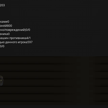
203
лками
0
ронёй
800
ено/повреждений)
0/0
вника
0
машин противника
4/1
ью данного игрока
597
0/0