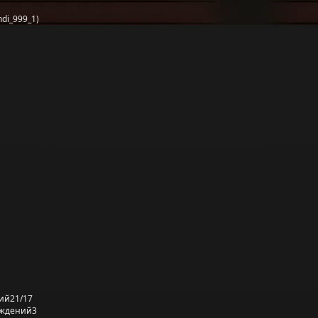
di_999_1)
ий
21/17
еждений
3