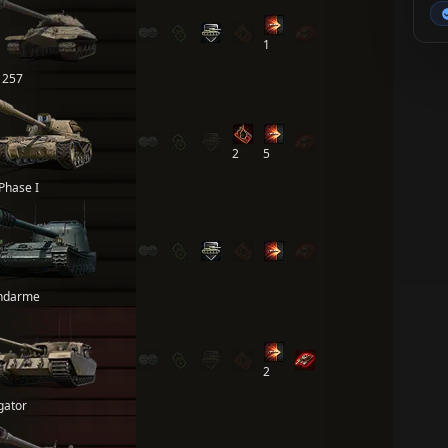
1
 257
2
5
Phase I
ndarme
2
igator