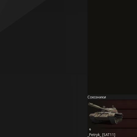
Союзники
_Petryk_ [SAT11]