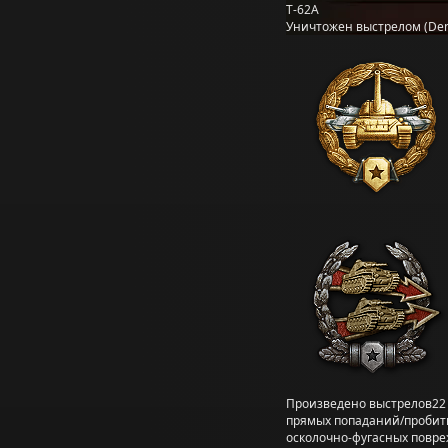
Т-62А
Уничтожен выстрелом (Den
Произведено выстрелов
22
прямых попаданий/пробит
осколочно-фугасных повр