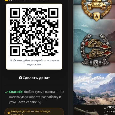
📱 Сканируйте камерой — оплата в
один клик
Сделать донат
Спасибо!
Любая сумма важна — вы
напрямую ускоряете разработку и
улучшаете сервис. 🚀
_Petryk
Каждый донат — это вклад в
Личны
развитие