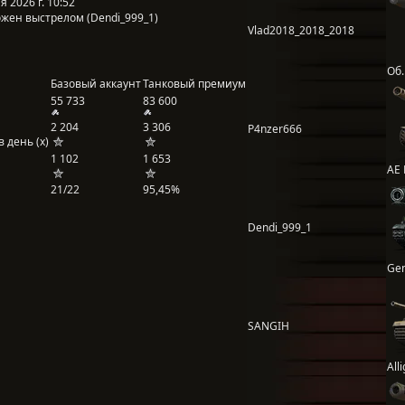
 2026 г. 10:52
жен выстрелом (Dendi_999_1)
Vlad2018_2018_2018
Об.
Базовый аккаунт
Танковый премиум
55 733
83 600
2 204
3 306
P4nzer666
 день (x)
1 102
1 653
AE 
21/22
95,45%
Dendi_999_1
Ge
SANGIH
All