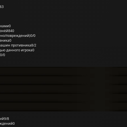
63
лками
0
ронёй
840
ено/повреждений)
0/0
вника
0
машин противника
8/2
ью данного игрока
0
0/0
ий
9/8
еждений
0