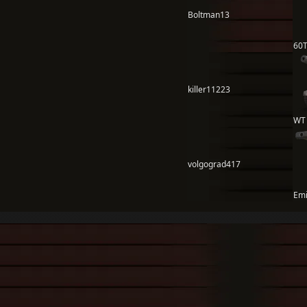
Boltman13
60
killer11223
WT 
volgograd417
Emil