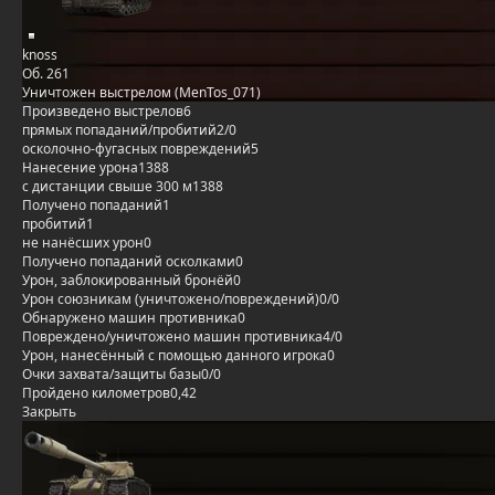
knoss
Об. 261
Уничтожен выстрелом (MenTos_071)
Произведено выстрелов
6
прямых попаданий/пробитий
2/0
осколочно-фугасных повреждений
5
Нанесение урона
1388
с дистанции свыше 300 м
1388
Получено попаданий
1
пробитий
1
не нанёсших урон
0
Получено попаданий осколками
0
Урон, заблокированный бронёй
0
Урон союзникам (уничтожено/повреждений)
0/0
Обнаружено машин противника
0
Повреждено/уничтожено машин противника
4/0
Урон, нанесённый с помощью данного игрока
0
Очки захвата/защиты базы
0/0
Пройдено километров
0,42
Закрыть