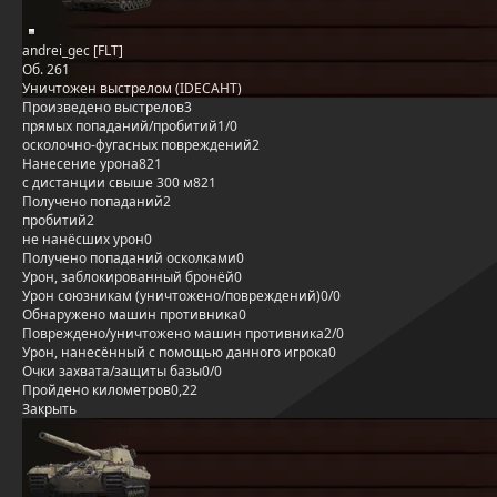
andrei_gec [FLT]
Об. 261
Уничтожен выстрелом (IDECAHT)
Произведено выстрелов
3
прямых попаданий/пробитий
1/0
осколочно-фугасных повреждений
2
Нанесение урона
821
с дистанции свыше 300 м
821
Получено попаданий
2
пробитий
2
не нанёсших урон
0
Получено попаданий осколками
0
Урон, заблокированный бронёй
0
Урон союзникам (уничтожено/повреждений)
0/0
Обнаружено машин противника
0
Повреждено/уничтожено машин противника
2/0
Урон, нанесённый с помощью данного игрока
0
Очки захвата/защиты базы
0/0
Пройдено километров
0,22
Закрыть