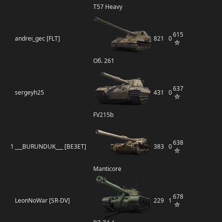
T57 Heavy
615
andrei_gec [FLT]
821
0
Об. 261
637
sergeyh25
431
0
FV215b
638
1
___BURUNDUK___ [BE3ET]
383
0
Manticore
678
LeonNoWar [SR-DV]
229
1