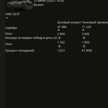
25 июня 2026 г. 16:30
Выжил
"AMX 30 B"
Базовый аккаунт
Танковый премиу
47 486
71 229
Серебро
Опыт
2 404
3 606
Награда за первую победу в день (x)
1 202
1 803
Опыт
Процент попаданий
13/21
61,90%