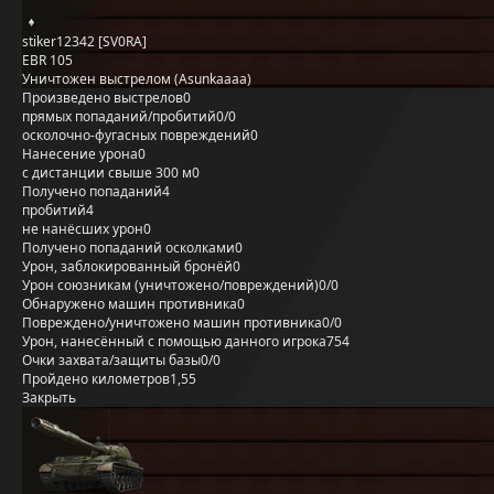
stiker12342 [SV0RA]
EBR 105
Уничтожен выстрелом (Asunkaaaa)
Произведено выстрелов
0
прямых попаданий/пробитий
0/0
осколочно-фугасных повреждений
0
Нанесение урона
0
с дистанции свыше 300 м
0
Получено попаданий
4
пробитий
4
не нанёсших урон
0
Получено попаданий осколками
0
Урон, заблокированный бронёй
0
Урон союзникам (уничтожено/повреждений)
0/0
Обнаружено машин противника
0
Повреждено/уничтожено машин противника
0/0
Урон, нанесённый с помощью данного игрока
754
Очки захвата/защиты базы
0/0
Пройдено километров
1,55
Закрыть