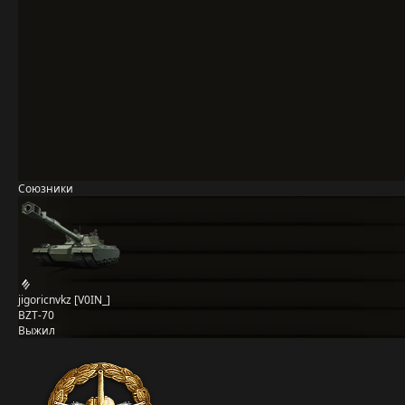
Союзники
jigoricnvkz [V0IN_]
BZT-70
Выжил