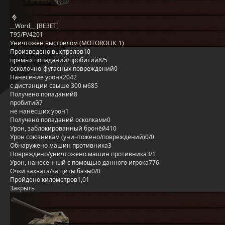
__Word__ [BE3ET]
T95/FV4201
Уничтожен выстрелом (MOTOROLIK_1)
Произведено выстрелов
10
прямых попаданий/пробитий
8/5
осколочно-фугасных повреждений
0
Нанесение урона
2042
с дистанции свыше 300 м
685
Получено попаданий
8
пробитий
7
не нанёсших урон
1
Получено попаданий осколками
0
Урон, заблокированный бронёй
410
Урон союзникам (уничтожено/повреждений)
0/0
Обнаружено машин противника
3
Повреждено/уничтожено машин противника
3/1
Урон, нанесённый с помощью данного игрока
776
Очки захвата/защиты базы
0/0
Пройдено километров
1,01
Закрыть