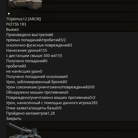
7Optimus12 [ARCRI]
FV215b 183
Выжил
Произведено выстрелов
6
прямых попаданий/пробитий
5/2
осколочно-фугасных повреждений
3
Нанесение урона
4155
с дистанции свыше 300 м
4155
Получено попаданий
0
пробитий
0
не нанёсших урон
0
Получено попаданий осколками
0
Урон, заблокированный бронёй
0
Урон союзникам (уничтожено/повреждений)
0/0
Обнаружено машин противника
0
Повреждено/уничтожено машин противника
5/2
Урон, нанесённый с помощью данного игрока
285
Очки захвата/защиты базы
0/0
Пройдено километров
1,28
Закрыть