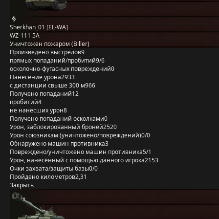
Sherkhan_01 [EL-WA]
WZ-111 5A
Уничтожен пожаром (Biller)
Произведено выстрелов
9
прямых попаданий/пробитий
9/6
осколочно-фугасных повреждений
0
Нанесение урона
2933
с дистанции свыше 300 м
966
Получено попаданий
12
пробитий
4
не нанёсших урон
8
Получено попаданий осколками
0
Урон, заблокированный бронёй
2520
Урон союзникам (уничтожено/повреждений)
0/0
Обнаружено машин противника
3
Повреждено/уничтожено машин противника
5/1
Урон, нанесённый с помощью данного игрока
2153
Очки захвата/защиты базы
0/0
Пройдено километров
2,31
Закрыть