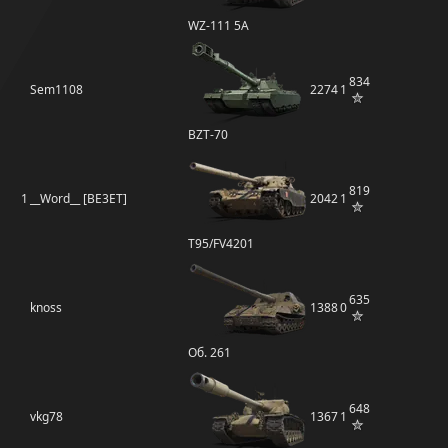
WZ-111 5A
834
Sem1108
2274
1
BZT-70
819
1
__Word__ [BE3ET]
2042
1
T95/FV4201
635
knoss
1388
0
Об. 261
648
vkg78
1367
1