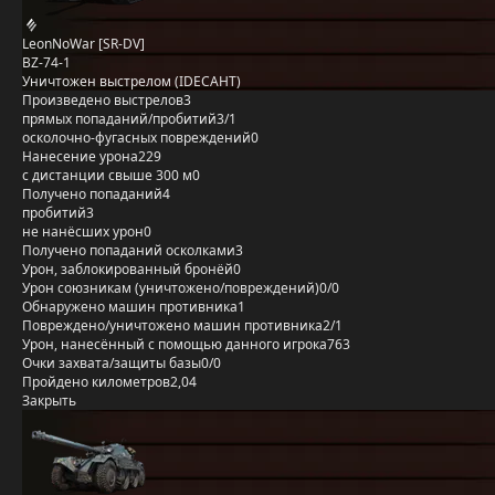
LeonNoWar [SR-DV]
BZ-74-1
Уничтожен выстрелом (IDECAHT)
Произведено выстрелов
3
прямых попаданий/пробитий
3/1
осколочно-фугасных повреждений
0
Нанесение урона
229
с дистанции свыше 300 м
0
Получено попаданий
4
пробитий
3
не нанёсших урон
0
Получено попаданий осколками
3
Урон, заблокированный бронёй
0
Урон союзникам (уничтожено/повреждений)
0/0
Обнаружено машин противника
1
Повреждено/уничтожено машин противника
2/1
Урон, нанесённый с помощью данного игрока
763
Очки захвата/защиты базы
0/0
Пройдено километров
2,04
Закрыть