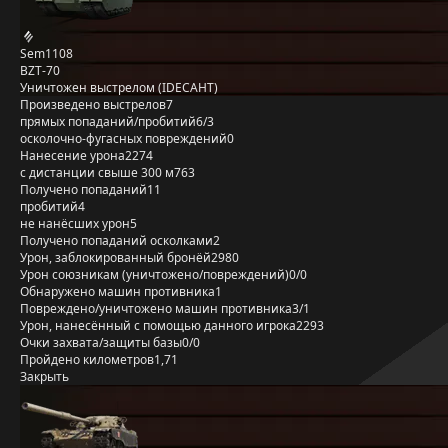
Sem1108
BZT-70
Уничтожен выстрелом (IDECAHT)
Произведено выстрелов
7
прямых попаданий/пробитий
6/3
осколочно-фугасных повреждений
0
Нанесение урона
2274
с дистанции свыше 300 м
763
Получено попаданий
11
пробитий
4
не нанёсших урон
5
Получено попаданий осколками
2
Урон, заблокированный бронёй
2980
Урон союзникам (уничтожено/повреждений)
0/0
Обнаружено машин противника
1
Повреждено/уничтожено машин противника
3/1
Урон, нанесённый с помощью данного игрока
2293
Очки захвата/защиты базы
0/0
Пройдено километров
1,71
Закрыть