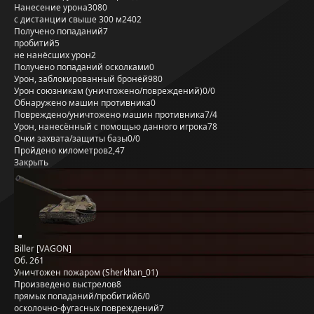
Нанесение урона
3080
с дистанции свыше 300 м
2402
Получено попаданий
7
пробитий
5
не нанёсших урон
2
Получено попаданий осколками
0
Урон, заблокированный бронёй
980
Урон союзникам (уничтожено/повреждений)
0/0
Обнаружено машин противника
0
Повреждено/уничтожено машин противника
7/4
Урон, нанесённый с помощью данного игрока
78
Очки захвата/защиты базы
0/0
Пройдено километров
2,47
Закрыть
Biller [VAGON]
Об. 261
Уничтожен пожаром (Sherkhan_01)
Произведено выстрелов
8
прямых попаданий/пробитий
6/0
осколочно-фугасных повреждений
7