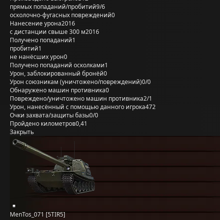
прямых попаданий/пробитий
9/6
осколочно-фугасных повреждений
0
Нанесение урона
2016
с дистанции свыше 300 м
2016
Получено попаданий
1
пробитий
1
не нанёсших урон
0
Получено попаданий осколками
1
Урон, заблокированный бронёй
0
Урон союзникам (уничтожено/повреждений)
0/0
Обнаружено машин противника
0
Повреждено/уничтожено машин противника
2/1
Урон, нанесённый с помощью данного игрока
472
Очки захвата/защиты базы
0/0
Пройдено километров
0,41
Закрыть
MenTos_071 [5TIR5]