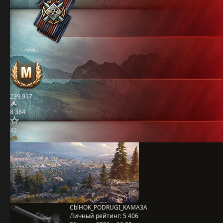
239 917
8 384
42
CblHOK_PODRUGI_KAMA3A
Личный рейтинг:
5 406