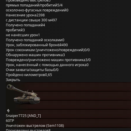
Произведено выстрелов
5
прямых попаданий/пробитий
5/4
осколочно-фугасных повреждений
0
Нанесение урона
2398
с дистанции свыше 300 м
497
Получено попаданий
4
пробитий
3
не нанёсших урон
1
Получено попаданий осколками
0
Урон, заблокированный бронёй
490
Урон союзникам (уничтожено/повреждений)
0/0
Обнаружено машин противника
3
Повреждено/уничтожено машин противника
3/0
Урон, нанесённый с помощью данного игрока
0
Очки захвата/защиты базы
0/0
Пройдено километров
0,65
Закрыть
Snaiper7725 [AND_T]
60TP
Уничтожен выстрелом (Sem1108)
Произведено выстрелов
8