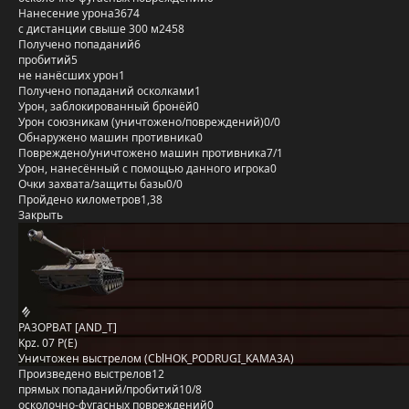
Нанесение урона
3674
с дистанции свыше 300 м
2458
Получено попаданий
6
пробитий
5
не нанёсших урон
1
Получено попаданий осколками
1
Урон, заблокированный бронёй
0
Урон союзникам (уничтожено/повреждений)
0/0
Обнаружено машин противника
0
Повреждено/уничтожено машин противника
7/1
Урон, нанесённый с помощью данного игрока
0
Очки захвата/защиты базы
0/0
Пройдено километров
1,38
Закрыть
PA3OPBAT [AND_T]
Kpz. 07 P(E)
Уничтожен выстрелом (CblHOK_PODRUGI_KAMA3A)
Произведено выстрелов
12
прямых попаданий/пробитий
10/8
осколочно-фугасных повреждений
0