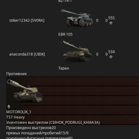
BZ-74-1
555
stiker12342 [SV0RA]
0
0
EBR 105
534
anaconda318 [UBIK]
0
0
Таран
Противник
MOTOROLIK_1
T57 Heavy
Уничтожен выстрелом (CblHOK_PODRUGI_KAMA3A)
Произведено выстрелов
20
прямых попаданий/пробитий
15/9
осколочно-фугасных повреждений
0