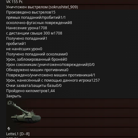
VK 155 Pr.
Уничтожен выстрелом (sokrushitel_909)
Произведено выстрелов
15
прямых попаданий/пробитий
1/1
осколочно-фугасных повреждений
8
Нанесение урона
1708
с дистанции свыше 300 м
1708
Получено попаданий
1
пробитий
1
не нанёсших урон
0
Получено попаданий осколками
0
Урон, заблокированный бронёй
0
Урон союзникам (уничтожено/повреждений)
0/0
Обнаружено машин противника
0
Повреждено/уничтожено машин противника
4/1
Урон, нанесённый с помощью данного игрока
1257
Очки захвата/защиты базы
0/0
Пройдено километров
1,44
Закрыть
LetteL1 [D--R]