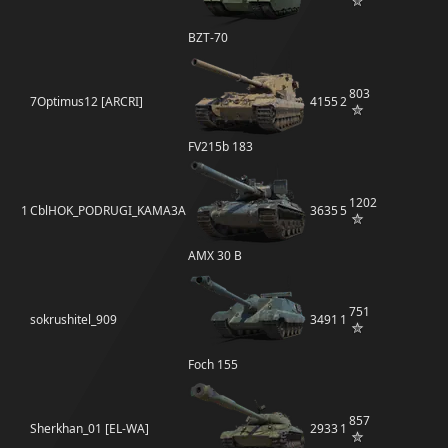
BZT-70
803
7Optimus12 [ARCRI]
4155
2
FV215b 183
1202
1
CblHOK_PODRUGI_KAMA3A
3635
5
AMX 30 B
751
sokrushitel_909
3491
1
Foch 155
857
Sherkhan_01 [EL-WA]
2933
1