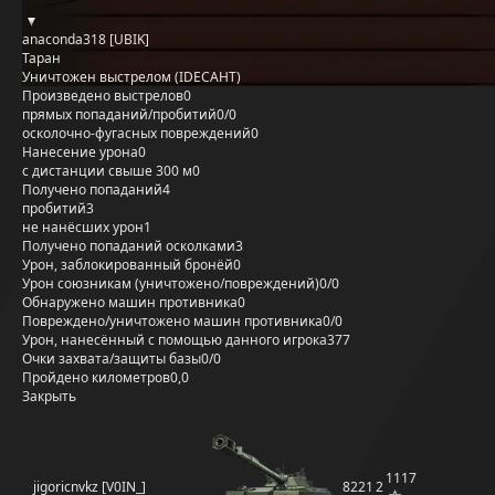
anaconda318 [UBIK]
Таран
Уничтожен выстрелом (IDECAHT)
Произведено выстрелов
0
прямых попаданий/пробитий
0/0
осколочно-фугасных повреждений
0
Нанесение урона
0
с дистанции свыше 300 м
0
Получено попаданий
4
пробитий
3
не нанёсших урон
1
Получено попаданий осколками
3
Урон, заблокированный бронёй
0
Урон союзникам (уничтожено/повреждений)
0/0
Обнаружено машин противника
0
Повреждено/уничтожено машин противника
0/0
Урон, нанесённый с помощью данного игрока
377
Очки захвата/защиты базы
0/0
Пройдено километров
0,0
Закрыть
1117
jigoricnvkz [V0IN_]
8221
2