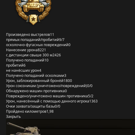
Произведено выстрелов
11
прямых попаданий/пробитий
9/7
осколочно-фугасных повреждений
0
Нанесение урона
8221
с дистанции свыше 300 м
2426
Получено попаданий
10
пробитий
6
не нанёсших урон
4
Получено попаданий осколками
3
Урон, заблокированный бронёй
1800
Урон союзникам (уничтожено/повреждений)
0/0
Обнаружено машин противника
0
Повреждено/уничтожено машин противника
5/2
Урон, нанесённый с помощью данного игрока
1363
Очки захвата/защиты базы
0/0
Пройдено километров
1,98
Закрыть