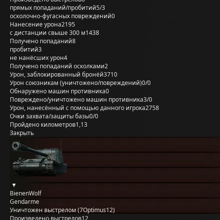
прямых попаданий/пробитий
5/3
осколочно-фугасных повреждений
0
Нанесение урона
2195
с дистанции свыше 300 м
1438
Получено попаданий
8
пробитий
3
не нанёсших урон
4
Получено попаданий осколками
2
Урон, заблокированный бронёй
3710
Урон союзникам (уничтожено/повреждений)
0/0
Обнаружено машин противника
0
Повреждено/уничтожено машин противника
3/0
Урон, нанесённый с помощью данного игрока
2758
Очки захвата/защиты базы
0/0
Пройдено километров
1,13
Закрыть
BienenWolf
Gendarme
Уничтожен выстрелом (7Optimus12)
Произведено выстрелов
12