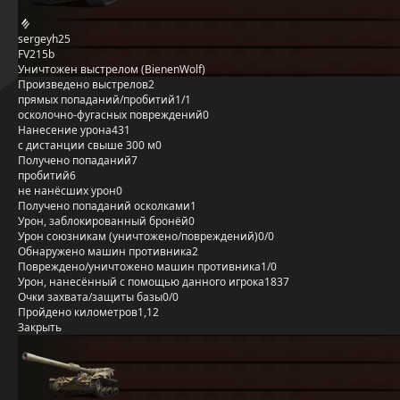
sergeyh25
FV215b
Уничтожен выстрелом (BienenWolf)
Произведено выстрелов
2
прямых попаданий/пробитий
1/1
осколочно-фугасных повреждений
0
Нанесение урона
431
с дистанции свыше 300 м
0
Получено попаданий
7
пробитий
6
не нанёсших урон
0
Получено попаданий осколками
1
Урон, заблокированный бронёй
0
Урон союзникам (уничтожено/повреждений)
0/0
Обнаружено машин противника
2
Повреждено/уничтожено машин противника
1/0
Урон, нанесённый с помощью данного игрока
1837
Очки захвата/защиты базы
0/0
Пройдено километров
1,12
Закрыть