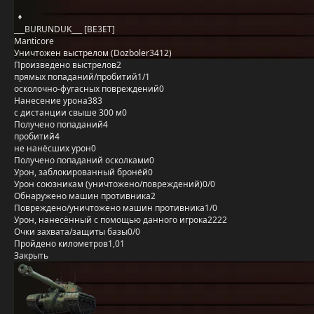
___BURUNDUK___ [BE3ET]
Manticore
Уничтожен выстрелом (Dozboler3412)
Произведено выстрелов
2
прямых попаданий/пробитий
1/1
осколочно-фугасных повреждений
0
Нанесение урона
383
с дистанции свыше 300 м
0
Получено попаданий
4
пробитий
4
не нанёсших урон
0
Получено попаданий осколками
0
Урон, заблокированный бронёй
0
Урон союзникам (уничтожено/повреждений)
0/0
Обнаружено машин противника
2
Повреждено/уничтожено машин противника
1/0
Урон, нанесённый с помощью данного игрока
2222
Очки захвата/защиты базы
0/0
Пройдено километров
1,01
Закрыть