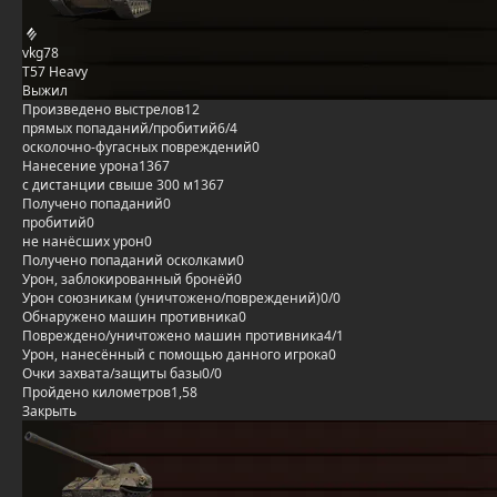
vkg78
T57 Heavy
Выжил
Произведено выстрелов
12
прямых попаданий/пробитий
6/4
осколочно-фугасных повреждений
0
Нанесение урона
1367
с дистанции свыше 300 м
1367
Получено попаданий
0
пробитий
0
не нанёсших урон
0
Получено попаданий осколками
0
Урон, заблокированный бронёй
0
Урон союзникам (уничтожено/повреждений)
0/0
Обнаружено машин противника
0
Повреждено/уничтожено машин противника
4/1
Урон, нанесённый с помощью данного игрока
0
Очки захвата/защиты базы
0/0
Пройдено километров
1,58
Закрыть