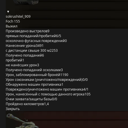
sokrushitel_909
Foch 155
Выжил
Произведено выстрелов
9
прямых попаданий/пробитий
6/5
осколочно-фугасных повреждений
0
Нанесение урона
3491
с дистанции свыше 300 м
2253
Получено попаданий
6
пробитий
1
не нанёсших урон
3
Получено попаданий осколками
3
Урон, заблокированный бронёй
1190
Урон союзникам (уничтожено/повреждений)
0/0
Обнаружено машин противника
1
Повреждено/уничтожено машин противника
4/1
Урон, нанесённый с помощью данного игрока
105
Очки захвата/защиты базы
0/0
Пройдено километров
1,4
Закрыть