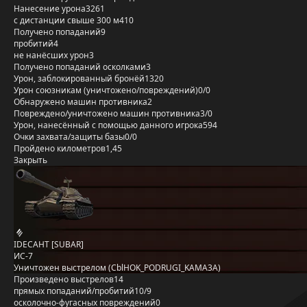
Нанесение урона
3261
с дистанции свыше 300 м
410
Получено попаданий
9
пробитий
4
не нанёсших урон
3
Получено попаданий осколками
3
Урон, заблокированный бронёй
1320
Урон союзникам (уничтожено/повреждений)
0/0
Обнаружено машин противника
2
Повреждено/уничтожено машин противника
3/0
Урон, нанесённый с помощью данного игрока
594
Очки захвата/защиты базы
0/0
Пройдено километров
1,45
Закрыть
IDECAHT [SUBAR]
ИС-7
Уничтожен выстрелом (CblHOK_PODRUGI_KAMA3A)
Произведено выстрелов
14
прямых попаданий/пробитий
10/9
осколочно-фугасных повреждений
0