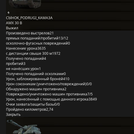
CblHOK_PODRUGI_KAMA3A
AMX 30 B
Выжил
Произведено выстрелов
21
прямых попаданий/пробитий
13/12
осколочно-фугасных повреждений
0
Нанесение урона
3635
с дистанции свыше 300 м
1972
Получено попаданий
4
пробитий
3
не нанёсших урон
1
Получено попаданий осколками
0
Урон, заблокированный бронёй
410
Урон союзникам (уничтожено/повреждений)
0/0
Обнаружено машин противника
2
Повреждено/уничтожено машин противника
7/5
Урон, нанесённый с помощью данного игрока
3849
Очки захвата/защиты базы
0/0
Пройдено километров
2,74
Закрыть