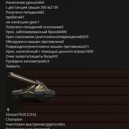
Нанесение урона
2464
с дистанции свыше 300 м
2139
Получено попаданий
2
пробитий
1
не нанёсших урон
1
Получено попаданий осколками
0
Урон, заблокированный бронёй
490
Урон союзникам (уничтожено/повреждений)
0/0
Обнаружено машин противника
0
Повреждено/уничтожено машин противника
5/1
Урон, нанесённый с помощью данного игрока
1609
Очки захвата/защиты базы
0/0
Пройдено километров
0,9
Закрыть
Slavyan7628 [CEA]
Champion
Уничтожен выстрелом (jigoricnvkz)