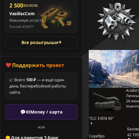
2 500
ЗОЛОТА
VasiliscCom
Максимум ассиста
Реплей #28377
Все розыгрыши
Поддержать проект
📈 Всего
100 ₽
— и ещё один
день бесперебойной работы
Acidist
сайта.
Личны
26 июня
Уничто
ЮMoney / карта
"ELC EVEN 90"
или
Базов
42 105
Серебро
Для клиентов Т-Банк