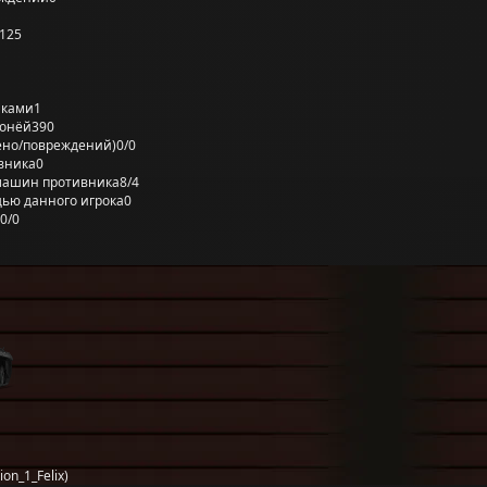
125
лками
1
ронёй
390
ено/повреждений)
0/0
вника
0
машин противника
8/4
ью данного игрока
0
0/0
on_1_Felix)