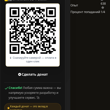
638
Опыт
Процент попаданий
1/4
📱 Сканируйте камерой — оплата в
один клик
Сделать донат
Спасибо!
Любая сумма важна — вы
напрямую ускоряете разработку и
улучшаете сервис. 🚀
Каждый донат — это вклад в
развитие