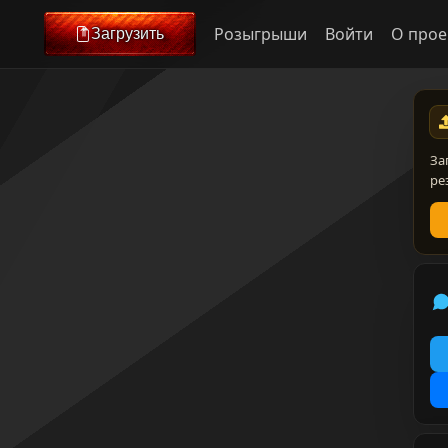
Розыгрыши
Войти
О прое
Загрузить
За
ре