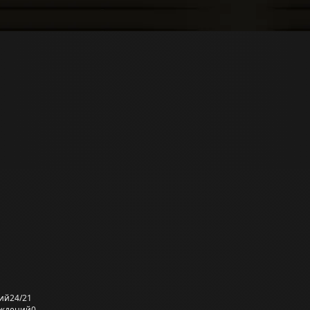
ий
24/21
еждений
0