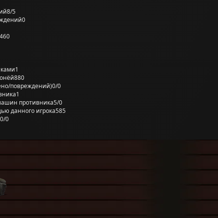
ий
8/5
еждений
0
460
лками
1
ронёй
880
ено/повреждений)
0/0
вника
1
машин противника
5/0
ью данного игрока
585
0/0