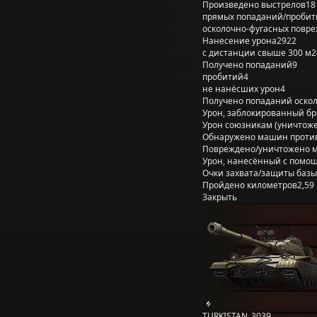
Произведено выстрелов
18
прямых попаданий/пробит
осколочно-фугасных повр
Нанесение урона
2922
с дистанции свыше 300 м
2
Получено попаданий
9
пробитий
4
не нанёсших урон
4
Получено попаданий оско
Урон, заблокированный б
Урон союзникам (уничтож
Обнаружено машин проти
Повреждено/уничтожено 
Урон, нанесённый с помощ
Очки захвата/защиты базы
Пройдено километров
2,59
Закрыть
TURKISTAN_3039