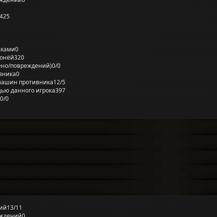
425
лками
0
ронёй
320
ено/повреждений)
0/0
вника
0
машин противника
12/5
ью данного игрока
397
0/0
ий
13/11
еждений
0