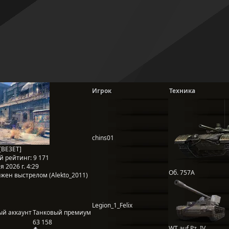
Игрок
Техника
chins01
 [BE3ET]
й рейтинг:
9 171
 2026 г. 4:29
Об. 757А
жен выстрелом (Alekto_2011)
Legion_1_Felix
ый аккаунт
Танковый премиум
63 158
WT auf Pz. IV