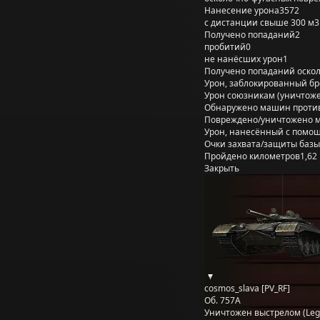
Нанесение урона
3572
с дистанции свыше 300 м
3
Получено попаданий
2
пробитий
0
не нанёсших урон
1
Получено попаданий оско
Урон, заблокированный б
Урон союзникам (уничтож
Обнаружено машин проти
Повреждено/уничтожено 
Урон, нанесённый с помощ
Очки захвата/защиты базы
Пройдено километров
1,62
Закрыть
cosmos_slava [PV_RF]
Об. 757А
Уничтожен выстрелом (Legi