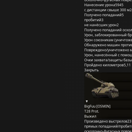
Нанесение урона
5945
с дистанции свыше 300 м
2
Получено попаданий
5
пробитий
3
не нанёсших урон
2
Получено попаданий оско
Урон, заблокированный б
Урон союзникам (уничтож
Обнаружено машин проти
Повреждено/уничтожено 
Урон, нанесённый с помощ
Очки захвата/защиты базы
Пройдено километров
5,11
Закрыть
BigFuu [OSMIN]
T28 Prot.
Выжил
Произведено выстрелов
23
прямых попаданий/пробит
осколочно-фугасных повр