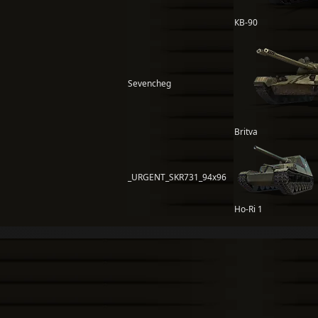
КВ-90
Sevencheg
Britva
_URGENT_SKR731_94x96
Ho-Ri 1