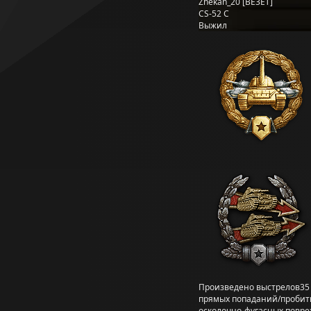
Zhekan_20 [BE3ET]
CS-52 C
Выжил
Произведено выстрелов
35
прямых попаданий/пробит
осколочно-фугасных повр