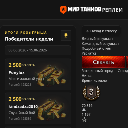
РЕПЛЕИ
← Назад к списку
ИТОГИ РОЗЫГРЫША
Победители недели
Личный результат
Командный результат
Подробный отчёт
08.06.2026 - 15.06.2026
Раскатка
Скачать
2 500
ЗОЛОТА
Затерянный город
-
Станд
Ponylox
Ничья
Максимальный урон
Время истекло
Реплей #28228
2 500
ЗОЛОТА
70 316
kindzadza2010
Случайный бой
1 197
Реплей #28389