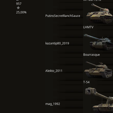
957
25,00%
PutinsSecretRanchSauce
LHMTV
kazantip80_2019
Bourrasque
Alekto_2011
Т-54
mag_1992