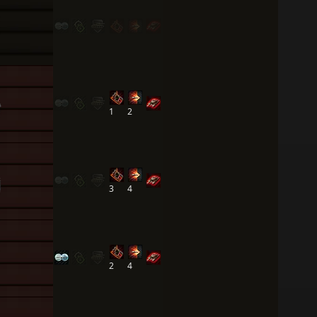
1
2
3
4
2
4