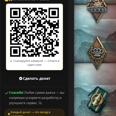
📱 Сканируйте камерой — оплата в
один клик
Сделать донат
Спасибо!
Любая сумма важна — вы
напрямую ускоряете разработку и
улучшаете сервис. 🚀
Каждый донат — это вклад в
развитие