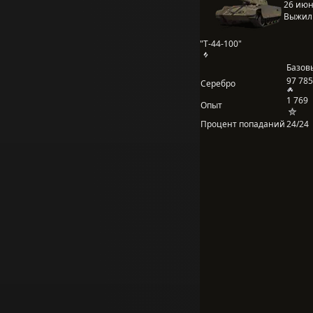
26 июня
Выжил
"Т-44-100"
Базов
97 785
Серебро
1 769
Опыт
Процент попаданий
24/24