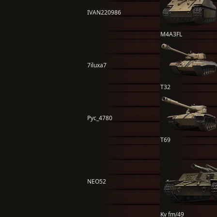
IVAN220986
M4A3FL
7iluxa7
T32
Pyc_4780
T69
NEO52
Kv fm/49