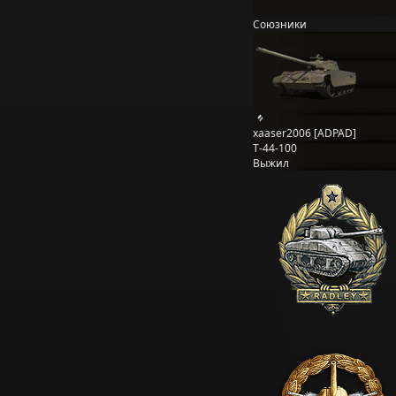
Союзники
xaaser2006 [ADPAD]
Т-44-100
Выжил