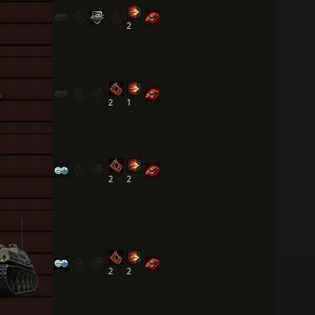
2
2
1
2
2
2
2