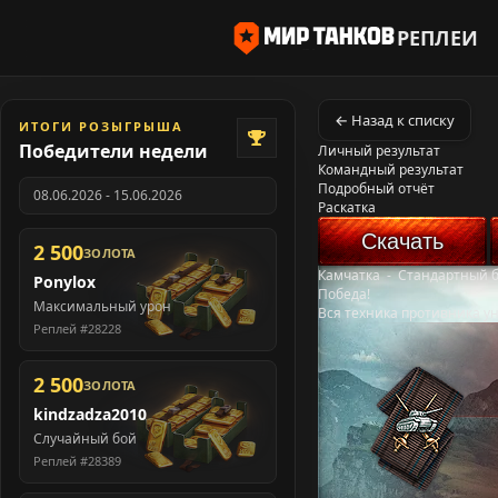
РЕПЛЕИ
← Назад к списку
ИТОГИ РОЗЫГРЫША
Победители недели
Личный результат
Командный результат
Подробный отчёт
08.06.2026 - 15.06.2026
Раскатка
Скачать
2 500
ЗОЛОТА
Камчатка
-
Стандартный 
Ponylox
Победа!
Максимальный урон
Вся техника противника у
Реплей #28228
2 500
ЗОЛОТА
kindzadza2010
Случайный бой
Реплей #28389