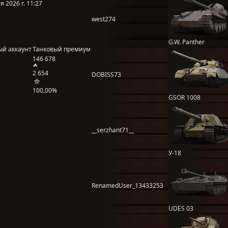
 2026 г. 11:27
west274
G.W. Panther
ый аккаунт
Танковый премиум
146 678
2 654
DOBISS73
100,00%
GSOR 1008
__serzhant71__
У-18
RenamedUser_13433253
UDES 03