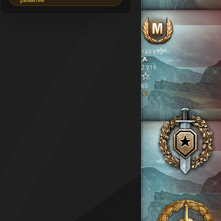
149 612
2 919
65