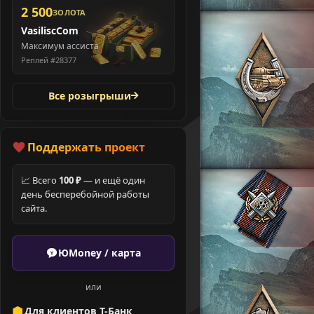
2 500
ЗОЛОТА
VasiliscCom
Максимум ассиста
Реплей #28377
Все розыгрыши
Поддержать проект
📈 Всего
100 ₽
— и ещё один
день бесперебойной работы
сайта.
ЮMoney / карта
или
Для клиентов Т-Банк