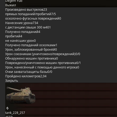
Degem Yud
Выжил
Произведено выстрелов
23
прямых попаданий/пробитий
7/5
осколочно-фугасных повреждений
0
Нанесение урона
734
с дистанции свыше 300 м
401
Получено попаданий
4
пробитий
4
не нанёсших урон
0
Получено попаданий осколками
1
Урон, заблокированный бронёй
0
Урон союзникам (уничтожено/повреждений)
0/0
Обнаружено машин противника
0
Повреждено/уничтожено машин противника
6/1
Урон, нанесённый с помощью данного игрока
0
Очки захвата/защиты базы
0/0
Пройдено километров
2,04
Закрыть
tank_228_257