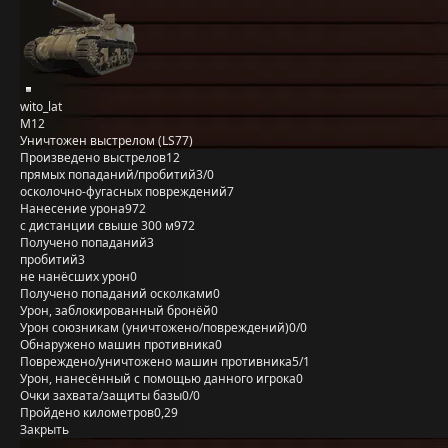
wito_lat
M12
Уничтожен выстрелом (LS77)
Произведено выстрелов
12
прямых попаданий/пробитий
3/0
осколочно-фугасных повреждений
7
Нанесение урона
972
с дистанции свыше 300 м
972
Получено попаданий
3
пробитий
3
не нанёсших урон
0
Получено попаданий осколками
0
Урон, заблокированный бронёй
0
Урон союзникам (уничтожено/повреждений)
0/0
Обнаружено машин противника
0
Повреждено/уничтожено машин противника
5/1
Урон, нанесённый с помощью данного игрока
0
Очки захвата/защиты базы
0/0
Пройдено километров
0,29
Закрыть