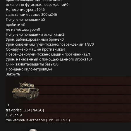
осколочно-фугасных повреждений
0
Нанесение урона
1046
с дистанции свыше 300 м
246
Получено попаданий
5
пробитий
3
не нанёсших урон
0
Получено попаданий осколками
2
Урон, заблокированный бронёй
0
Урон союзникам (уничтожено/повреждений)
1/870
Обнаружено машин противника
4
Повреждено/уничтожено машин противника
2/1
Урон, нанесённый с помощью данного игрока
101
Очки захвата/защиты базы
0/0
Пройдено километров
0,64
Закрыть
traktorist1_234 [NAGG]
FSV Sch. A
Уничтожен выстрелом (_PP_BDB_93_)