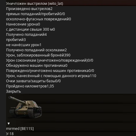
Уничтожен выстрелом (wito_lat)
Произведено выстрелов
2
прямых попаданий/пробитий
0/0
осколочно-фугасных повреждений
0
Нанесение урона
0
с дистанции свыше 300 м
0
Получено попаданий
4
пробитий
3
не нанёсших урон
1
Получено попаданий осколками
2
Урон, заблокированный бронёй
390
Урон союзникам (уничтожено/повреждений)
0/0
Обнаружено машин противника
0
Повреждено/уничтожено машин противника
0/0
Урон, нанесённый с помощью данного игрока
110
Очки захвата/защиты базы
0/0
Пройдено километров
1,05
Закрыть
mirmed [BE11S]
У-18