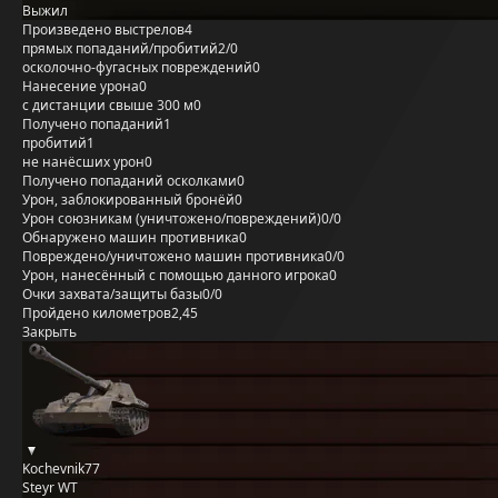
Выжил
Произведено выстрелов
4
прямых попаданий/пробитий
2/0
осколочно-фугасных повреждений
0
Нанесение урона
0
с дистанции свыше 300 м
0
Получено попаданий
1
пробитий
1
не нанёсших урон
0
Получено попаданий осколками
0
Урон, заблокированный бронёй
0
Урон союзникам (уничтожено/повреждений)
0/0
Обнаружено машин противника
0
Повреждено/уничтожено машин противника
0/0
Урон, нанесённый с помощью данного игрока
0
Очки захвата/защиты базы
0/0
Пройдено километров
2,45
Закрыть
Kochevnik77
Steyr WT