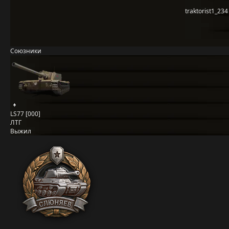
traktorist1_234
Союзники
LS77 [000]
ЛТГ
Выжил