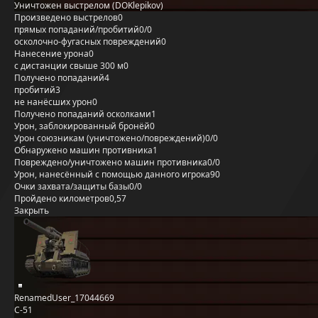
Уничтожен выстрелом (DOKlepikov)
Произведено выстрелов
0
прямых попаданий/пробитий
0/0
осколочно-фугасных повреждений
0
Нанесение урона
0
с дистанции свыше 300 м
0
Получено попаданий
4
пробитий
3
не нанёсших урон
0
Получено попаданий осколками
1
Урон, заблокированный бронёй
0
Урон союзникам (уничтожено/повреждений)
0/0
Обнаружено машин противника
1
Повреждено/уничтожено машин противника
0/0
Урон, нанесённый с помощью данного игрока
90
Очки захвата/защиты базы
0/0
Пройдено километров
0,57
Закрыть
RenamedUser_17044669
С-51