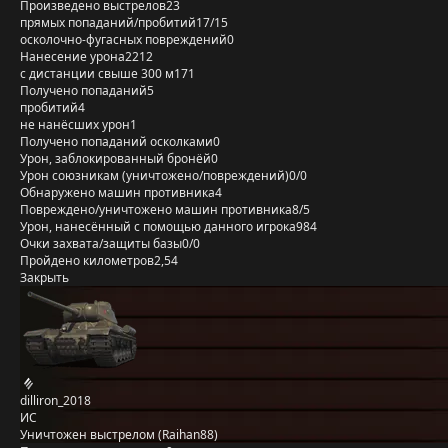
Произведено выстрелов
23
прямых попаданий/пробитий
17/15
осколочно-фугасных повреждений
0
Нанесение урона
2212
с дистанции свыше 300 м
171
Получено попаданий
5
пробитий
4
не нанёсших урон
1
Получено попаданий осколками
0
Урон, заблокированный бронёй
0
Урон союзникам (уничтожено/повреждений)
0/0
Обнаружено машин противника
4
Повреждено/уничтожено машин противника
8/5
Урон, нанесённый с помощью данного игрока
984
Очки захвата/защиты базы
0/0
Пройдено километров
2,54
Закрыть
dilliron_2018
ИС
Уничтожен выстрелом (Raihan88)