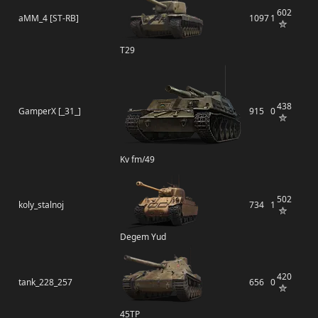
602
aMM_4 [ST-RB]
1097
1
T29
438
GamperX [_31_]
915
0
Kv fm/49
502
koly_stalnoj
734
1
Degem Yud
420
tank_228_257
656
0
45TP