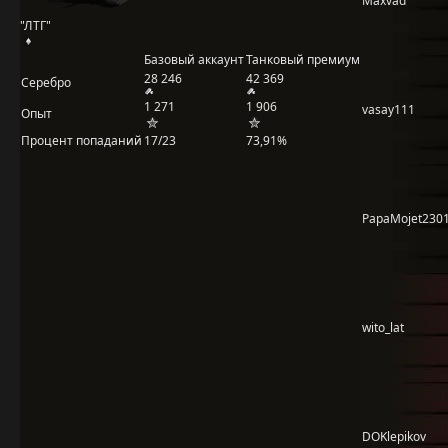
Maxvad
"ЛТГ"
Базовый аккаунт
Танковый премиум
28 246
42 369
Серебро
1 271
1 906
vasay111
Опыт
Процент попаданий
17/23
73,91%
PapaMojet230
wito_lat
DOKlepikov