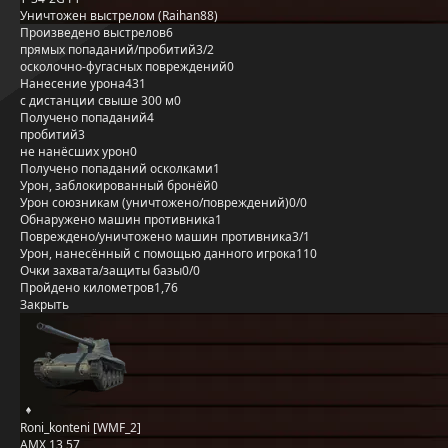
Уничтожен выстрелом (Raihan88)
Произведено выстрелов
6
прямых попаданий/пробитий
3/2
осколочно-фугасных повреждений
0
Нанесение урона
431
с дистанции свыше 300 м
0
Получено попаданий
4
пробитий
3
не нанёсших урон
0
Получено попаданий осколками
1
Урон, заблокированный бронёй
0
Урон союзникам (уничтожено/повреждений)
0/0
Обнаружено машин противника
1
Повреждено/уничтожено машин противника
3/1
Урон, нанесённый с помощью данного игрока
110
Очки захвата/защиты базы
0/0
Пройдено километров
1,76
Закрыть
Roni_konteni [WMF_2]
AMX 13 57