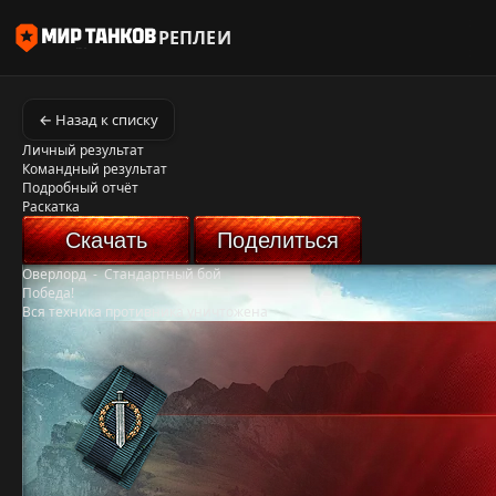
РЕПЛЕИ
← Назад к списку
Личный результат
Командный результат
Подробный отчёт
Раскатка
Скачать
Поделиться
Оверлорд
-
Стандартный бой
Победа!
Вся техника противника уничтожена