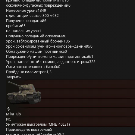
прямых попаданий/пробитий
11/10
осколочно-фугасных повреждений
0
Нанесение урона
1349
с дистанции свыше 300 м
682
Получено попаданий
6
пробитий
5
не нанёсших урон
1
Получено попаданий осколками
0
Урон, заблокированный бронёй
135
Урон союзникам (уничтожено/повреждений)
0/0
Обнаружено машин противника
0
Повреждено/уничтожено машин противника
6/1
Урон, нанесённый с помощью данного игрока
325
Очки захвата/защиты базы
0/0
Пройдено километров
1,3
Закрыть
Mika_Klb
ИС
Уничтожен выстрелом (MHE_40LET)
Произведено выстрелов
5
прямых попаданий/пробитий
5/5