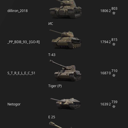
803
dilliron_2018
1806
2
ИС
815
_PP_BDB_93_ [GO-R]
1794
2
Т-43
710
S_T_R_E_L_E_C_51
1687
0
Tiger (P)
739
Netogor
1639
2
E 25