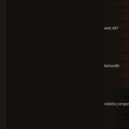
wolt_487
Raihan88
sokolov_serge