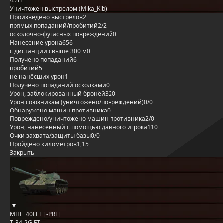
45TP
Уничтожен выстрелом (Mika_Klb)
Произведено выстрелов
2
прямых попаданий/пробитий
2/2
осколочно-фугасных повреждений
0
Нанесение урона
656
с дистанции свыше 300 м
0
Получено попаданий
6
пробитий
5
не нанёсших урон
1
Получено попаданий осколками
0
Урон, заблокированный бронёй
320
Урон союзникам (уничтожено/повреждений)
0/0
Обнаружено машин противника
0
Повреждено/уничтожено машин противника
2/0
Урон, нанесённый с помощью данного игрока
110
Очки захвата/защиты базы
0/0
Пройдено километров
1,15
Закрыть
MHE_40LET [-PRT]
T-34-2G FT