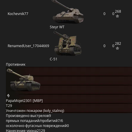
268
Kochevnik77
0
0
Steyr WT
282
RenamedUser_17044669
0
0
С-51
Противник
PapaMojet2301 [MBP]
T29
Уничтожен пожаром (koly_stalnoj)
Произведено выстрелов
9
прямых попаданий/пробитий
7/6
осколочно-фугасных повреждений
0
Нанесение урона
2129