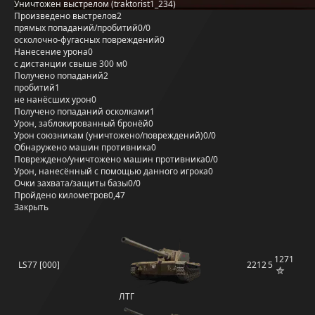
Уничтожен выстрелом (traktorist1_234)
Произведено выстрелов
2
прямых попаданий/пробитий
0/0
осколочно-фугасных повреждений
0
Нанесение урона
0
с дистанции свыше 300 м
0
Получено попаданий
2
пробитий
1
не нанёсших урон
0
Получено попаданий осколками
1
Урон, заблокированный бронёй
0
Урон союзникам (уничтожено/повреждений)
0/0
Обнаружено машин противника
0
Повреждено/уничтожено машин противника
0/0
Урон, нанесённый с помощью данного игрока
0
Очки захвата/защиты базы
0/0
Пройдено километров
0,47
Закрыть
1271
LS77 [000]
2212
5
ЛТГ