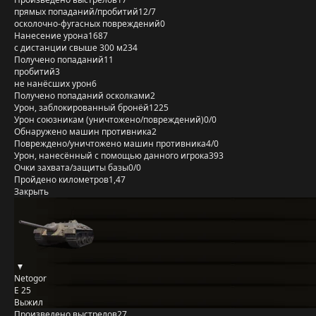
прямых попаданий/пробитий
12/7
осколочно-фугасных повреждений
0
Нанесение урона
1687
с дистанции свыше 300 м
234
Получено попаданий
11
пробитий
3
не нанёсших урон
6
Получено попаданий осколками
2
Урон, заблокированный бронёй
1225
Урон союзникам (уничтожено/повреждений)
0/0
Обнаружено машин противника
2
Повреждено/уничтожено машин противника
4/0
Урон, нанесённый с помощью данного игрока
393
Очки захвата/защиты базы
0/0
Пройдено километров
1,47
Закрыть
Netogor
E 25
Выжил
Произведено выстрелов
27