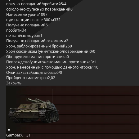
прямых попаданий/пробитий
5/4
осколочно-фугасных повреждений
0
Нанесение урона
1097
с дистанции свыше 300 м
332
Получено попаданий
6
пробитий
4
не нанёсших урон
1
Получено попаданий осколками
2
Урон, заблокированный бронёй
250
Урон союзникам (уничтожено/повреждений)
0/0
Обнаружено машин противника
0
Повреждено/уничтожено машин противника
3/1
Урон, нанесённый с помощью данного игрока
110
Очки захвата/защиты базы
0/0
Пройдено километров
2,02
Закрыть
GamperX [_31_]