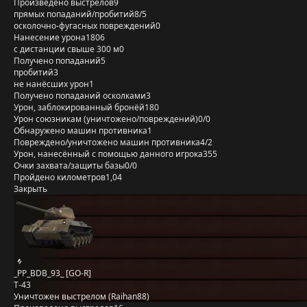
Произведено выстрелов
9
прямых попаданий/пробитий
8/5
осколочно-фугасных повреждений
0
Нанесение урона
1806
с дистанции свыше 300 м
0
Получено попаданий
5
пробитий
3
не нанёсших урон
1
Получено попаданий осколками
3
Урон, заблокированный бронёй
180
Урон союзникам (уничтожено/повреждений)
0/0
Обнаружено машин противника
1
Повреждено/уничтожено машин противника
4/2
Урон, нанесённый с помощью данного игрока
355
Очки захвата/защиты базы
0/0
Пройдено километров
1,04
Закрыть
_PP_BDB_93_ [GO-R]
Т-43
Уничтожен выстрелом (Raihan88)