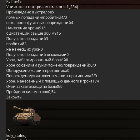
Kv fm/49
Уничтожен выстрелом (traktorist1_234)
Произведено выстрелов
5
прямых попаданий/пробитий
4/0
осколочно-фугасных повреждений
4
Нанесение урона
915
с дистанции свыше 300 м
915
Получено попаданий
3
пробитий
3
не нанёсших урон
0
Получено попаданий осколками
0
Урон, заблокированный бронёй
0
Урон союзникам (уничтожено/повреждений)
0/0
Обнаружено машин противника
0
Повреждено/уничтожено машин противника
2/0
Урон, нанесённый с помощью данного игрока
174
Очки захвата/защиты базы
0/0
Пройдено километров
0,54
Закрыть
koly_stalnoj