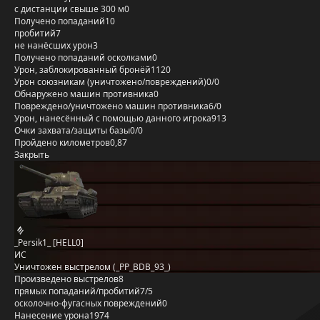
с дистанции свыше 300 м
0
Получено попаданий
10
пробитий
7
не нанёсших урон
3
Получено попаданий осколками
0
Урон, заблокированный бронёй
1120
Урон союзникам (уничтожено/повреждений)
0/0
Обнаружено машин противника
0
Повреждено/уничтожено машин противника
6/0
Урон, нанесённый с помощью данного игрока
913
Очки захвата/защиты базы
0/0
Пройдено километров
0,87
Закрыть
_Persik1_ [HELL0]
ИС
Уничтожен выстрелом (_PP_BDB_93_)
Произведено выстрелов
8
прямых попаданий/пробитий
7/5
осколочно-фугасных повреждений
0
Нанесение урона
1974