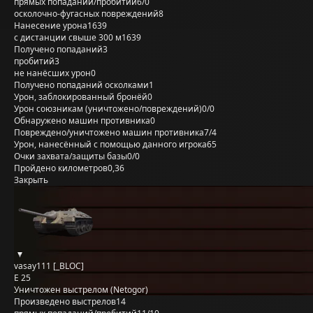
прямых попаданий/пробитий
6/0
осколочно-фугасных повреждений
8
Нанесение урона
1639
с дистанции свыше 300 м
1639
Получено попаданий
3
пробитий
3
не нанёсших урон
0
Получено попаданий осколками
1
Урон, заблокированный бронёй
0
Урон союзникам (уничтожено/повреждений)
0/0
Обнаружено машин противника
0
Повреждено/уничтожено машин противника
7/4
Урон, нанесённый с помощью данного игрока
65
Очки захвата/защиты базы
0/0
Пройдено километров
0,36
Закрыть
vasay111 [_BLOC]
E 25
Уничтожен выстрелом (Netogor)
Произведено выстрелов
14