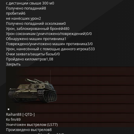
с дистанции свыше 300 м
0
Получено попаданий
8
пробитий
6
не нанёсших урон
2
Получено попаданий осколками
0
Урон, заблокированный бронёй
480
Урон союзникам (уничтожено/повреждений)
0/0
Обнаружено машин противника
1
Повреждено/уничтожено машин противника
3/0
Урон, нанесённый с помощью данного игрока
533
Очки захвата/защиты базы
0/0
Пройдено километров
1,08
Закрыть
Raihan88 [-QTD-]
Kv fm/49
Уничтожен выстрелом (LS77)
Произведено выстрелов
8