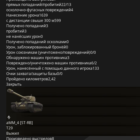
прямых попаданий/пробитий
22/13
осколочно-фугасных повреждений
4
Нанесение урона
1639
с дистанции свыше 300 м
599
Получено попаданий
3
пробитий
3
не нанёсших урон
0
Получено попаданий осколками
0
Урон, заблокированный бронёй
0
Урон союзникам (уничтожено/повреждений)
0/0
Обнаружено машин противника
3
Повреждено/уничтожено машин противника
6/2
Урон, нанесённый с помощью данного игрока
133
Очки захвата/защиты базы
0/0
Пройдено километров
2,42
Закрыть
aMM_4 [ST-RB]
T29
Выжил
Произведено выстрелов
8