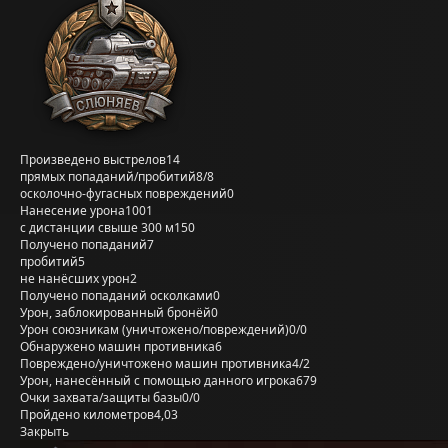
Произведено выстрелов
14
прямых попаданий/пробитий
8/8
осколочно-фугасных повреждений
0
Нанесение урона
1001
с дистанции свыше 300 м
150
Получено попаданий
7
пробитий
5
не нанёсших урон
2
Получено попаданий осколками
0
Урон, заблокированный бронёй
0
Урон союзникам (уничтожено/повреждений)
0/0
Обнаружено машин противника
6
Повреждено/уничтожено машин противника
4/2
Урон, нанесённый с помощью данного игрока
679
Очки захвата/защиты базы
0/0
Пройдено километров
4,03
Закрыть