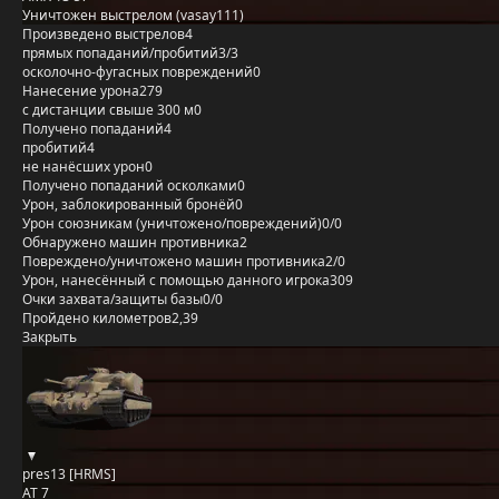
Уничтожен выстрелом (vasay111)
Произведено выстрелов
4
прямых попаданий/пробитий
3/3
осколочно-фугасных повреждений
0
Нанесение урона
279
с дистанции свыше 300 м
0
Получено попаданий
4
пробитий
4
не нанёсших урон
0
Получено попаданий осколками
0
Урон, заблокированный бронёй
0
Урон союзникам (уничтожено/повреждений)
0/0
Обнаружено машин противника
2
Повреждено/уничтожено машин противника
2/0
Урон, нанесённый с помощью данного игрока
309
Очки захвата/защиты базы
0/0
Пройдено километров
2,39
Закрыть
pres13 [HRMS]
AT 7