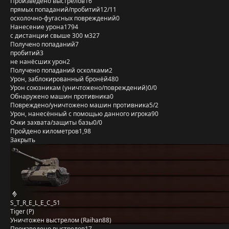
Произведено выстрелов
16
прямых попаданий/пробитий
12/11
осколочно-фугасных повреждений
0
Нанесение урона
1794
с дистанции свыше 300 м
327
Получено попаданий
7
пробитий
3
не нанёсших урон
2
Получено попаданий осколками
2
Урон, заблокированный бронёй
480
Урон союзникам (уничтожено/повреждений)
0/0
Обнаружено машин противника
0
Повреждено/уничтожено машин противника
5/2
Урон, нанесённый с помощью данного игрока
90
Очки захвата/защиты базы
0/0
Пройдено километров
1,98
Закрыть
S_T_R_E_L_E_C_51
Tiger (P)
Уничтожен выстрелом (Raihan88)
Произведено выстрелов
17