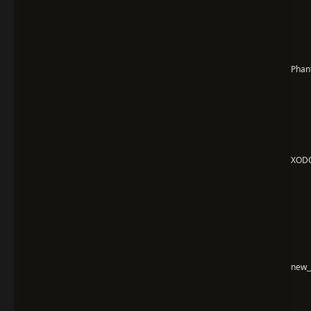
Phan
XOD
new_