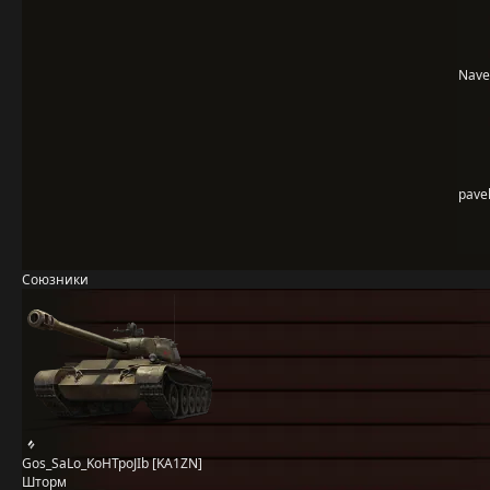
Nave
pave
Союзники
Gos_SaLo_KoHTpoJIb [KA1ZN]
Шторм