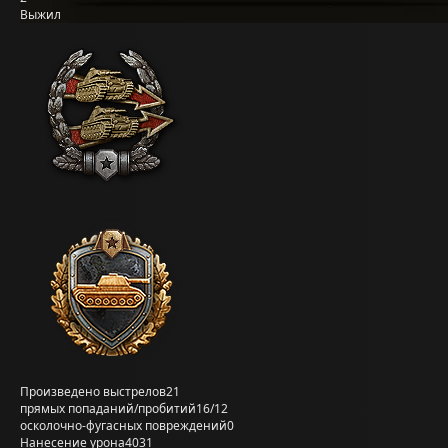
Выжил
Произведено выстрелов
21
прямых попаданий/пробитий
16/12
осколочно-фугасных повреждений
0
Нанесение урона
4031