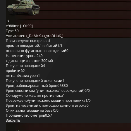
e988mn [LOL99]
Type 59
Уничтожен (_DaMcKuu_yroDHuK_)
Произведено выстрелов
1
прямых попаданий/пробитий
1/1
осколочно-фугасных повреждений
0
Нанесение урона
249
с дистанции свыше 300 м
0
Получено попаданий
4
пробитий
2
не нанёсших урон
1
Получено попаданий осколками
1
Урон, заблокированный бронёй
330
Урон союзникам (уничтожено/повреждений)
0/0
Обнаружено машин противника
1
Повреждено/уничтожено машин противника
1/0
Урон, нанесённый с помощью данного игрока
0
Очки захвата/защиты базы
0/0
Пройдено километров
0,57
Закрыть