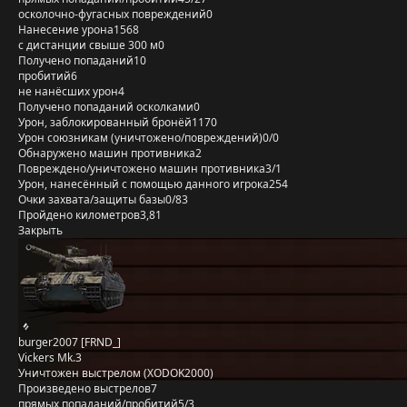
осколочно-фугасных повреждений
0
Нанесение урона
1568
с дистанции свыше 300 м
0
Получено попаданий
10
пробитий
6
не нанёсших урон
4
Получено попаданий осколками
0
Урон, заблокированный бронёй
1170
Урон союзникам (уничтожено/повреждений)
0/0
Обнаружено машин противника
2
Повреждено/уничтожено машин противника
3/1
Урон, нанесённый с помощью данного игрока
254
Очки захвата/защиты базы
0/83
Пройдено километров
3,81
Закрыть
burger2007 [FRND_]
Vickers Mk.3
Уничтожен выстрелом (XODOK2000)
Произведено выстрелов
7
прямых попаданий/пробитий
5/3