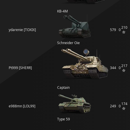
КВ-4М
210
ydarenie [TOXIX]
579
0
Schneider Oie
217
Pt999 [SHERR]
344
0
Captain
174
e988mn [LOL99]
249
0
Type 59