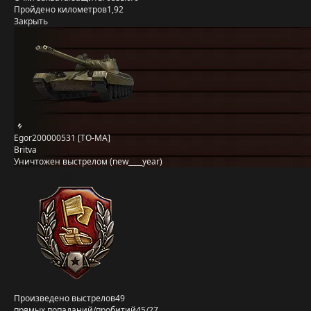
Пройдено километров
1,92
Закрыть
Egor200000531 [TO-MA]
Britva
Уничтожен выстрелом (new____year)
Произведено выстрелов
49
прямых попаданий/пробитий
45/27