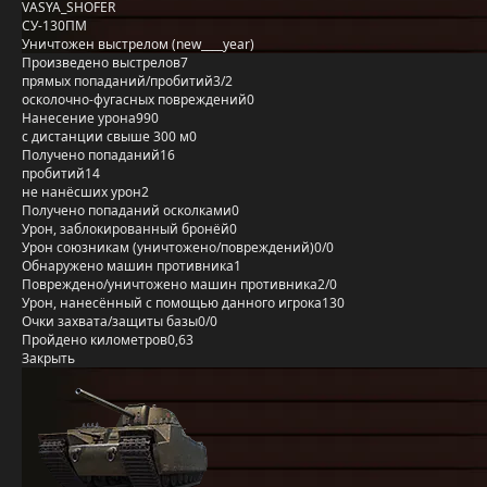
VASYA_SHOFER
СУ-130ПМ
Уничтожен выстрелом (new____year)
Произведено выстрелов
7
прямых попаданий/пробитий
3/2
осколочно-фугасных повреждений
0
Нанесение урона
990
с дистанции свыше 300 м
0
Получено попаданий
16
пробитий
14
не нанёсших урон
2
Получено попаданий осколками
0
Урон, заблокированный бронёй
0
Урон союзникам (уничтожено/повреждений)
0/0
Обнаружено машин противника
1
Повреждено/уничтожено машин противника
2/0
Урон, нанесённый с помощью данного игрока
130
Очки захвата/защиты базы
0/0
Пройдено километров
0,63
Закрыть