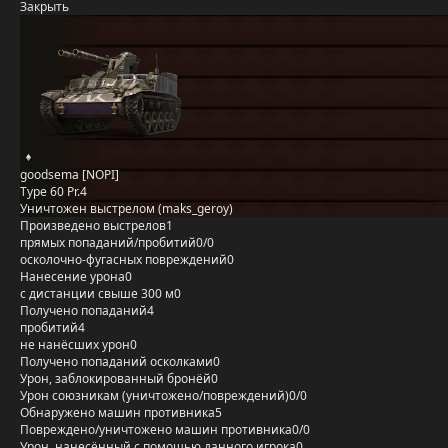
Закрыть
goodsema [NOPI]
Type 60 Pr.4
Уничтожен выстрелом (maks_geroy)
Произведено выстрелов
1
прямых попаданий/пробитий
0/0
осколочно-фугасных повреждений
0
Нанесение урона
0
с дистанции свыше 300 м
0
Получено попаданий
4
пробитий
4
не нанёсших урон
0
Получено попаданий осколками
0
Урон, заблокированный бронёй
0
Урон союзникам (уничтожено/повреждений)
0/0
Обнаружено машин противника
5
Повреждено/уничтожено машин противника
0/0
Урон, нанесённый с помощью данного игрока
0