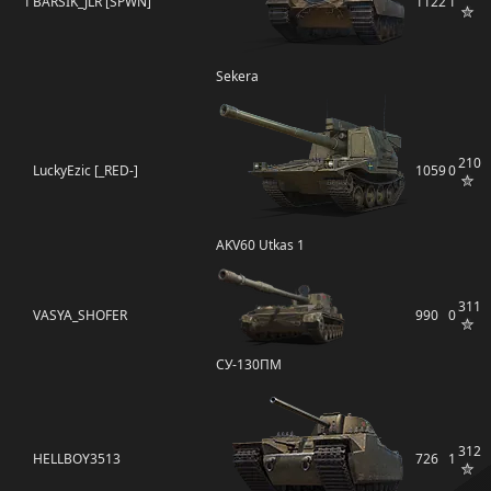
1
BARSIK_JLR [SPWN]
1122
1
Sekera
210
LuckyEzic [_RED-]
1059
0
AKV60 Utkas 1
311
VASYA_SHOFER
990
0
СУ-130ПМ
312
HELLBOY3513
726
1