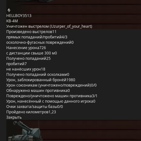
HELLBOY3513
КВ-4М
Уничтожен выстрелом (Uzurper_of_your_heart)
Произведено выстрелов
11
прямых попаданий/пробитий
4/3
осколочно-фугасных повреждений
0
Нанесение урона
726
с дистанции свыше 300 м
0
Получено попаданий
25
пробитий
7
не нанёсших урон
18
Получено попаданий осколками
0
Урон, заблокированный бронёй
1980
Урон союзникам (уничтожено/повреждений)
0/0
Обнаружено машин противника
0
Повреждено/уничтожено машин противника
3/1
Урон, нанесённый с помощью данного игрока
0
Очки захвата/защиты базы
0/0
Пройдено километров
1,23
Закрыть