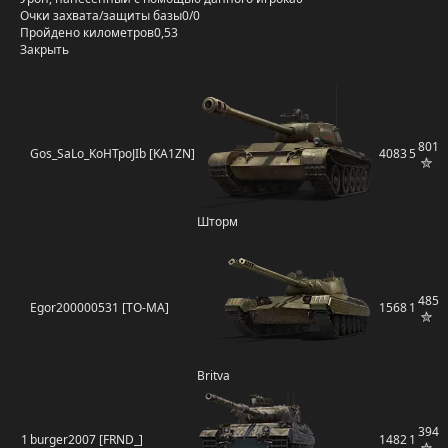
Очки захвата/защиты базы
0/0
Пройдено километров
0,53
Закрыть
801
Gos_SaLo_KoHTpoJIb [KA1ZN]
4083
5
Шторм
485
Egor200000531 [TO-MA]
1568
1
Britva
394
1
burger2007 [FRND_]
1482
1