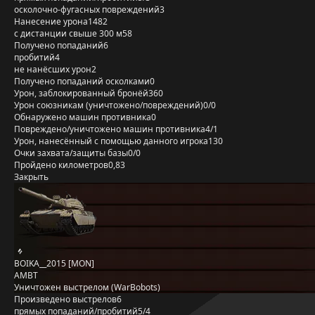
осколочно-фугасных повреждений
3
Нанесение урона
1482
с дистанции свыше 300 м
58
Получено попаданий
6
пробитий
4
не нанёсших урон
2
Получено попаданий осколками
0
Урон, заблокированный бронёй
360
Урон союзникам (уничтожено/повреждений)
0/0
Обнаружено машин противника
0
Повреждено/уничтожено машин противника
4/1
Урон, нанесённый с помощью данного игрока
130
Очки захвата/защиты базы
0/0
Пройдено километров
0,83
Закрыть
BOIKA__2015 [MON]
AMBT
Уничтожен выстрелом (WarBobots)
Произведено выстрелов
6
прямых попаданий/пробитий
5/4