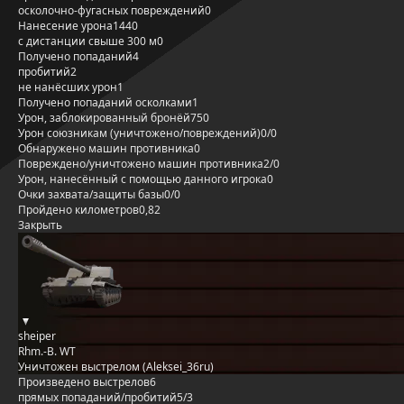
осколочно-фугасных повреждений
0
Нанесение урона
1440
с дистанции свыше 300 м
0
Получено попаданий
4
пробитий
2
не нанёсших урон
1
Получено попаданий осколками
1
Урон, заблокированный бронёй
750
Урон союзникам (уничтожено/повреждений)
0/0
Обнаружено машин противника
0
Повреждено/уничтожено машин противника
2/0
Урон, нанесённый с помощью данного игрока
0
Очки захвата/защиты базы
0/0
Пройдено километров
0,82
Закрыть
sheiper
Rhm.-B. WT
Уничтожен выстрелом (Aleksei_36ru)
Произведено выстрелов
6
прямых попаданий/пробитий
5/3