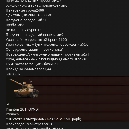
прямых попаданий/пробитий
9/7
осколочно-фугасных повреждений
0
Нанесение урона
2400
с дистанции свыше 300 м
0
Получено попаданий
21
пробитий
8
не нанёсших урон
13
Получено попаданий осколками
0
Урон, заблокированный бронёй
600
Урон союзникам (уничтожено/повреждений)
0/0
Обнаружено машин противника
1
Повреждено/уничтожено машин противника
5/1
Урон, нанесённый с помощью данного игрока
0
Очки захвата/защиты базы
0/0
Пройдено километров
1,44
Закрыть
Phantom26 [TOPND]
Romach
Уничтожен выстрелом (Gos_SaLo_KoHTpoJIb)
Произведено выстрелов
13
прямых попаданий/пробитий
11/6