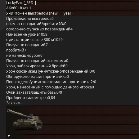
LuckyEzic [_RED-]
AKV60 Utkas 1
Уничтожен выстрелом (new____year)
Произведено выстрелов
6
прямых попаданий/пробитий
3/0
осколочно-фугасных повреждений
4
Нанесение урона
1059
с дистанции свыше 300 м
1059
Получено попаданий
7
пробитий
7
не нанёсших урон
0
Получено попаданий осколками
0
Урон, заблокированный бронёй
0
Урон союзникам (уничтожено/повреждений)
0/0
Обнаружено машин противника
0
Повреждено/уничтожено машин противника
2/0
Урон, нанесённый с помощью данного игрока
0
Очки захвата/защиты базы
0/0
Пройдено километров
0,84
Закрыть