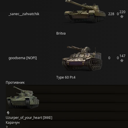
220
_sanec__zahvatchik
228
0
Britva
147
goodsema [NOPI]
0
0
Type 60 Pr.4
Противник
Uzurper_of_your_heart [IKKE]
Карачун
2