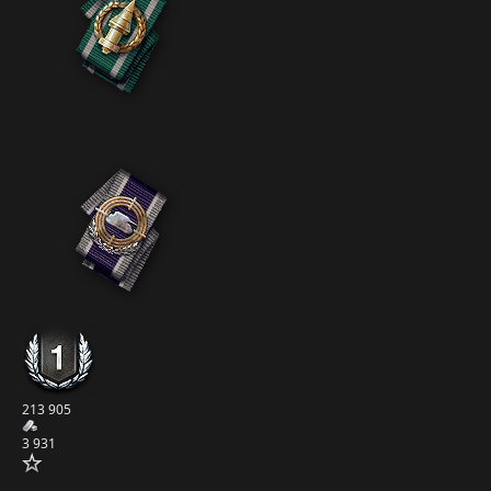
213 905
3 931