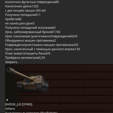
осколочно-фугасных повреждений
0
Нанесение урона
1202
с дистанции свыше 300 м
0
Получено попаданий
11
пробитий
6
не нанёсших урон
5
Получено попаданий осколками
0
Урон, заблокированный бронёй
1740
Урон союзникам (уничтожено/повреждений)
0/0
Обнаружено машин противника
2
Повреждено/уничтожено машин противника
3/0
Урон, нанесённый с помощью данного игрока
130
Очки захвата/защиты базы
0/0
Пройдено километров
0,59
Закрыть
BARSIK_JLR [SPWN]
Sekera
Уничтожен выстрелом (WarBobots)