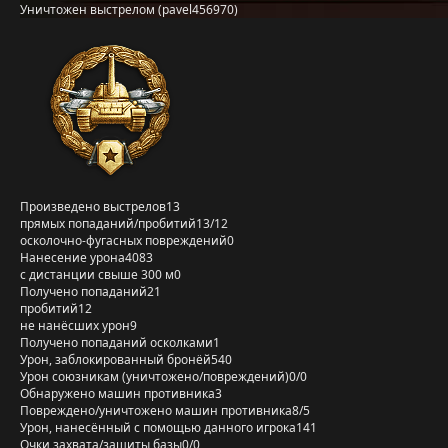
Уничтожен выстрелом (pavel456970)
Произведено выстрелов
13
прямых попаданий/пробитий
13/12
осколочно-фугасных повреждений
0
Нанесение урона
4083
с дистанции свыше 300 м
0
Получено попаданий
21
пробитий
12
не нанёсших урон
9
Получено попаданий осколками
1
Урон, заблокированный бронёй
540
Урон союзникам (уничтожено/повреждений)
0/0
Обнаружено машин противника
3
Повреждено/уничтожено машин противника
8/5
Урон, нанесённый с помощью данного игрока
141
Очки захвата/защиты базы
0/0