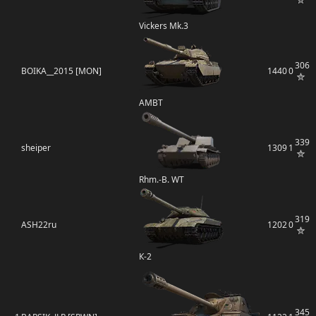
Vickers Mk.3
306
BOIKA__2015 [MON]
1440
0
AMBT
339
sheiper
1309
1
Rhm.-B. WT
319
ASH22ru
1202
0
К-2
345