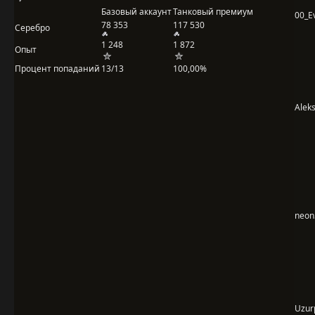
Базовый аккаунт
Танковый премиум
00_Ev
78 353
117 530
Серебро
1 248
1 872
Опыт
Процент попаданий
13/13
100,00%
Alek
neon
Uzur