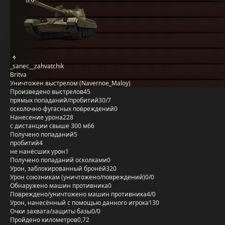
_sanec__zahvatchik
Britva
Уничтожен выстрелом (Navernoe_Maloy)
Произведено выстрелов
45
прямых попаданий/пробитий
30/7
осколочно-фугасных повреждений
0
Нанесение урона
228
с дистанции свыше 300 м
66
Получено попаданий
5
пробитий
4
не нанёсших урон
1
Получено попаданий осколками
0
Урон, заблокированный бронёй
320
Урон союзникам (уничтожено/повреждений)
0/0
Обнаружено машин противника
0
Повреждено/уничтожено машин противника
4/0
Урон, нанесённый с помощью данного игрока
130
Очки захвата/защиты базы
0/0
Пройдено километров
0,72