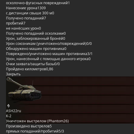
осколочно-фугасных повреждений
1
Нанесение урона
1309
с дистанции свыше 300 м
0
Получено попаданий
7
пробитий
7
не нанёсших урон
0
Получено попаданий осколками
0
Урон, заблокированный бронёй
0
Урон союзникам (уничтожено/повреждений)
0/0
Обнаружено машин противника
0
Повреждено/уничтожено машин противника
3/1
Урон, нанесённый с помощью данного игрока
0
Очки захвата/защиты базы
0/0
Пройдено километров
0,86
Закрыть
ASH22ru
К-2
Уничтожен выстрелом (Phantom26)
Произведено выстрелов
5
прямых попаданий/пробитий
5/3