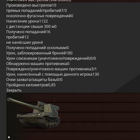
Произведено выстрелов
10
прямых попаданий/пробитий
7/3
осколочно-фугасных повреждений
0
Нанесение урона
1122
с дистанции свыше 300 м
0
Получено попаданий
16
пробитий
12
не нанёсших урон
4
Получено попаданий осколками
0
Урон, заблокированный бронёй
180
Урон союзникам (уничтожено/повреждений)
0/0
Обнаружено машин противника
0
Повреждено/уничтожено машин противника
3/1
Урон, нанесённый с помощью данного игрока
130
Очки захвата/защиты базы
0/0
Пройдено километров
0,85
Закрыть