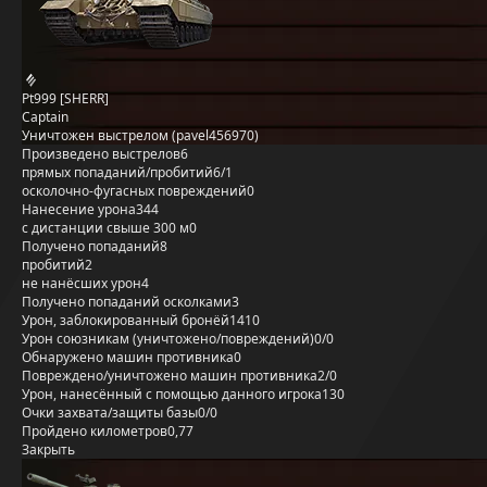
Pt999 [SHERR]
Captain
Уничтожен выстрелом (pavel456970)
Произведено выстрелов
6
прямых попаданий/пробитий
6/1
осколочно-фугасных повреждений
0
Нанесение урона
344
с дистанции свыше 300 м
0
Получено попаданий
8
пробитий
2
не нанёсших урон
4
Получено попаданий осколками
3
Урон, заблокированный бронёй
1410
Урон союзникам (уничтожено/повреждений)
0/0
Обнаружено машин противника
0
Повреждено/уничтожено машин противника
2/0
Урон, нанесённый с помощью данного игрока
130
Очки захвата/защиты базы
0/0
Пройдено километров
0,77
Закрыть