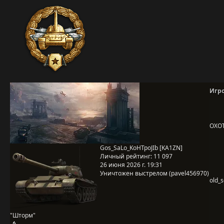
Игр
OXO
Gos_SaLo_KoHTpoJIb [KA1ZN]
Личный рейтинг:
11 097
26 июня 2026 г. 19:31
Уничтожен выстрелом (pavel456970)
old_
"Шторм"