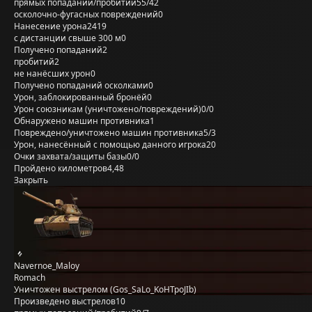
прямых попаданий/пробитий
55/42
осколочно-фугасных повреждений
0
Нанесение урона
2419
с дистанции свыше 300 м
0
Получено попаданий
2
пробитий
2
не нанёсших урон
0
Получено попаданий осколками
0
Урон, заблокированный бронёй
0
Урон союзникам (уничтожено/повреждений)
0/0
Обнаружено машин противника
1
Повреждено/уничтожено машин противника
5/3
Урон, нанесённый с помощью данного игрока
20
Очки захвата/защиты базы
0/0
Пройдено километров
4,48
Закрыть
Navernoe_Maloy
Romach
Уничтожен выстрелом (Gos_SaLo_KoHTpoJIb)
Произведено выстрелов
10