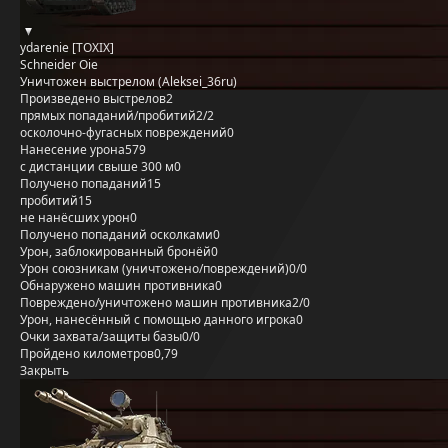
ydarenie [TOXIX]
Schneider Oie
Уничтожен выстрелом (Aleksei_36ru)
Произведено выстрелов
2
прямых попаданий/пробитий
2/2
осколочно-фугасных повреждений
0
Нанесение урона
579
с дистанции свыше 300 м
0
Получено попаданий
15
пробитий
15
не нанёсших урон
0
Получено попаданий осколками
0
Урон, заблокированный бронёй
0
Урон союзникам (уничтожено/повреждений)
0/0
Обнаружено машин противника
0
Повреждено/уничтожено машин противника
2/0
Урон, нанесённый с помощью данного игрока
0
Очки захвата/защиты базы
0/0
Пройдено километров
0,79
Закрыть