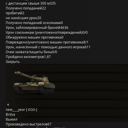
с дистанции свыше 300 м
335
Получено попаданий
22
пробитий
2
не нанёсших урон
20
Получено попаданий осколками
0
Урон, заблокированный бронёй
4636
Урон союзникам (уничтожено/повреждений)
0/0
Обнаружено машин противника
0
Повреждено/уничтожено машин противника
8/1
Урон, нанесённый с помощью данного игрока
611
Очки захвата/защиты базы
0/0
Пройдено километров
1,87
Закрыть
new____year [-EG0-]
Britva
Выжил
Произведено выстрелов
67