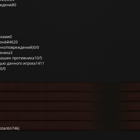
еждений
0
лками
0
ронёй
4620
ено/повреждений)
0/0
вника
3
машин противника
10/5
ью данного игрока
1411
0/0
tantin74k)