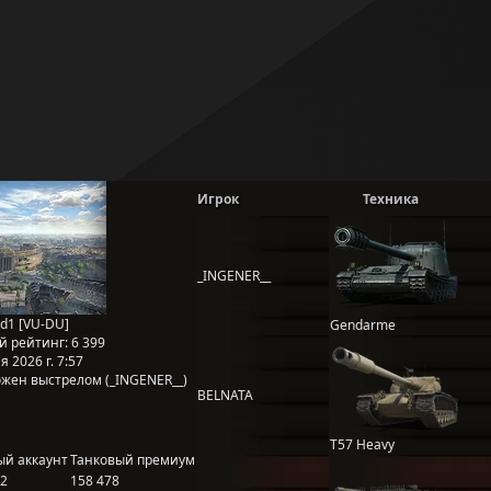
Игрок
Техника
_INGENER__
ed1 [VU-DU]
Gendarme
й рейтинг:
6 399
 2026 г. 7:57
жен выстрелом (_INGENER__)
BELNATA
T57 Heavy
ый аккаунт
Танковый премиум
52
158 478