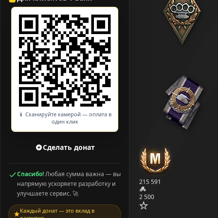
📱 Сканируйте камерой — оплата в
один клик
Сделать донат
Спасибо!
Любая сумма важна — вы
215 591
напрямую ускоряете разработку и
улучшаете сервис. 🚀
2 500
Каждый донат — это вклад в
развитие