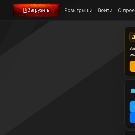
Розыгрыши
Войти
О прое
Загрузить
За
ре