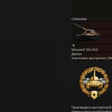
Союзники
blesssed1 [VU-DU]
Драгун
Уничтожен выстрелом (_IN
Произведено выстрелов
28
прямых попаданий/пробит