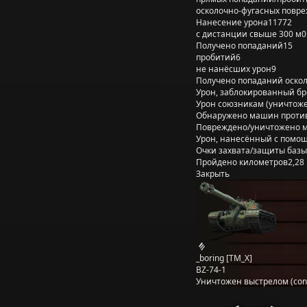
осколочно-фугасных повр
Нанесение урона
11772
с дистанции свыше 300 м
0
Получено попаданий
15
пробитий
6
не нанёсших урон
9
Получено попаданий оско
Урон, заблокированный б
Урон союзникам (уничтож
Обнаружено машин проти
Повреждено/уничтожено 
Урон, нанесённый с помощ
Очки захвата/защиты базы
Пройдено километров
2,28
Закрыть
_boring [TM_X]
BZ-74-1
Уничтожен выстрелом (cons