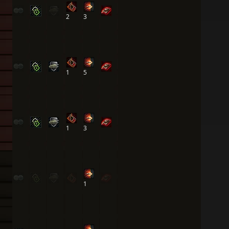
2
3
1
5
1
3
1