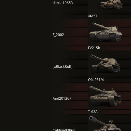
dimka19653
XM57
F_2002
FV215b
_xBlackBull_
Об. 261/4
And201267
Т-62А
Caldina03Rus