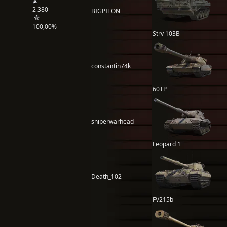
2 380
BIGPITON
100,00%
Strv 103B
constantin74k
60TP
sniperwarhead
Leopard 1
Death_102
FV215b