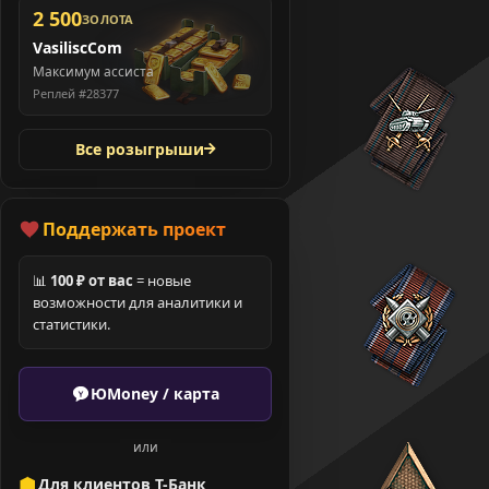
2 500
ЗОЛОТА
VasiliscCom
Максимум ассиста
Реплей #28377
Все розыгрыши
Поддержать проект
📊
100 ₽ от вас
= новые
возможности для аналитики и
статистики.
ЮMoney / карта
или
Для клиентов Т-Банк