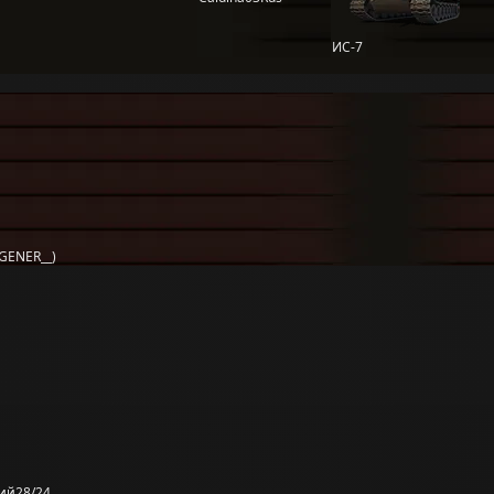
ИС-7
GENER__)
ий
28/24