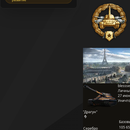
blesss
Личны
27 июня
Уничто
"Драгун"
Базов
105 6
Серебро