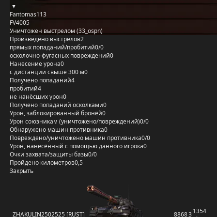
Fantomas113
FV4005
Уничтожен выстрелом (33_ospn)
Произведено выстрелов
2
прямых попаданий/пробитий
0/0
осколочно-фугасных повреждений
0
Нанесение урона
0
с дистанции свыше 300 м
0
Получено попаданий
4
пробитий
4
не нанёсших урон
0
Получено попаданий осколками
0
Урон, заблокированный бронёй
0
Урон союзникам (уничтожено/повреждений)
0/0
Обнаружено машин противника
0
Повреждено/уничтожено машин противника
0/0
Урон, нанесённый с помощью данного игрока
0
Очки захвата/защиты базы
0/0
Пройдено километров
0,5
Закрыть
1354
ZHAKULIN2502525 [RUST]
8868
3