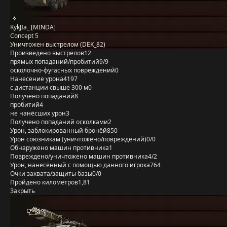
KykJIa_ [MINDA]
Concept 5
Уничтожен выстрелом (DEK_82)
Произведено выстрелов
12
прямых попаданий/пробитий
9/9
осколочно-фугасных повреждений
0
Нанесение урона
4197
с дистанции свыше 300 м
0
Получено попаданий
8
пробитий
4
не нанёсших урон
3
Получено попаданий осколками
2
Урон, заблокированный бронёй
850
Урон союзникам (уничтожено/повреждений)
0/0
Обнаружено машин противника
1
Повреждено/уничтожено машин противника
4/2
Урон, нанесённый с помощью данного игрока
764
Очки захвата/защиты базы
0/0
Пройдено километров
1,81
Закрыть