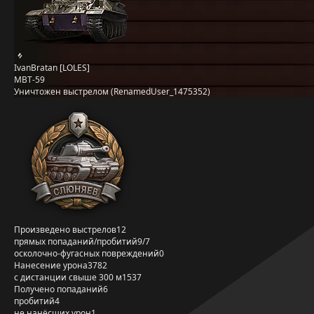
IvanBratan [LOLES]
MBT-59
Уничтожен выстрелом (RenamedUser_1475352)
Произведено выстрелов
12
прямых попаданий/пробитий
9/7
осколочно-фугасных повреждений
0
Нанесение урона
3782
с дистанции свыше 300 м
1537
Получено попаданий
6
пробитий
4
не нанёсших урон
1