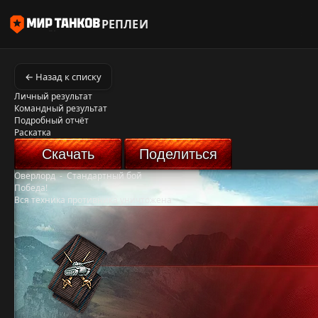
РЕПЛЕИ
← Назад к списку
Личный результат
Командный результат
Подробный отчёт
Раскатка
Скачать
Поделиться
Оверлорд
-
Стандартный бой
Победа!
Вся техника противника уничтожена