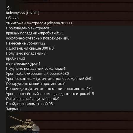
Rulevoy666 [UNBE-]
Об. 278
Уничтожен выстрелом (oksana201111)
Произведено выстрелов
5
прямых попаданий/пробитий
5/3
осколочно-фугасных повреждений
0
Нанесение урона
1122
с дистанции свыше 300 м
0
Получено попаданий
7
пробитий
3
не нанёсших урон
1
Получено попаданий осколками
4
Урон, заблокированный бронёй
530
Урон союзникам (уничтожено/повреждений)
0/0
Обнаружено машин противника
1
Повреждено/уничтожено машин противника
2/1
Урон, нанесённый с помощью данного игрока
415
Очки захвата/защиты базы
0/0
Пройдено километров
0,95
Закрыть