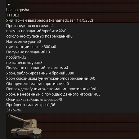
bolshoigosha
T110E3
Уничтожен выстрелом (RenamedUser_1475352)
Произведено выстрелов
4
прямых попаданий/пробитий
2/0
осколочно-фугасных повреждений
0
Нанесение урона
0
с дистанции свыше 300 м
0
Получено попаданий
13
пробитий
3
не нанёсших урон
8
Получено попаданий осколками
4
Урон, заблокированный бронёй
3080
Урон союзникам (уничтожено/повреждений)
0/0
Обнаружено машин противника
0
Повреждено/уничтожено машин противника
0/0
Урон, нанесённый с помощью данного игрока
1405
Очки захвата/защиты базы
0/0
Пройдено километров
1,36
Закрыть