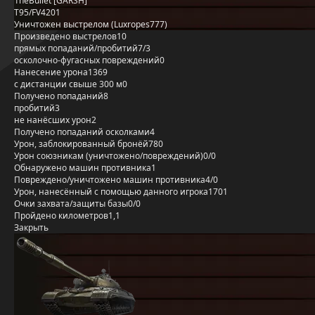
1neBullet [GARSH]
T95/FV4201
Уничтожен выстрелом (Luxropes777)
Произведено выстрелов
10
прямых попаданий/пробитий
7/3
осколочно-фугасных повреждений
0
Нанесение урона
1369
с дистанции свыше 300 м
0
Получено попаданий
8
пробитий
3
не нанёсших урон
2
Получено попаданий осколками
4
Урон, заблокированный бронёй
780
Урон союзникам (уничтожено/повреждений)
0/0
Обнаружено машин противника
1
Повреждено/уничтожено машин противника
4/0
Урон, нанесённый с помощью данного игрока
1701
Очки захвата/защиты базы
0/0
Пройдено километров
1,1
Закрыть