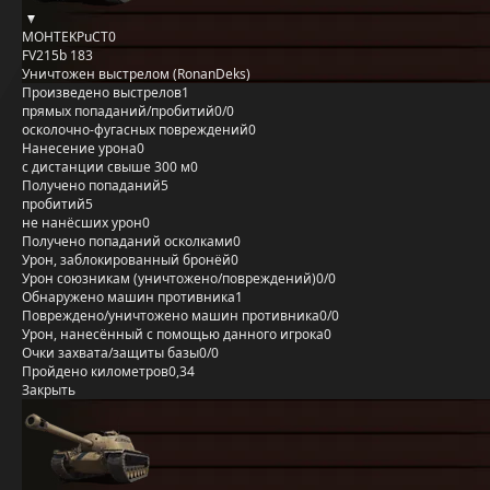
MOHTEKPuCT0
FV215b 183
Уничтожен выстрелом (RonanDeks)
Произведено выстрелов
1
прямых попаданий/пробитий
0/0
осколочно-фугасных повреждений
0
Нанесение урона
0
с дистанции свыше 300 м
0
Получено попаданий
5
пробитий
5
не нанёсших урон
0
Получено попаданий осколками
0
Урон, заблокированный бронёй
0
Урон союзникам (уничтожено/повреждений)
0/0
Обнаружено машин противника
1
Повреждено/уничтожено машин противника
0/0
Урон, нанесённый с помощью данного игрока
0
Очки захвата/защиты базы
0/0
Пройдено километров
0,34
Закрыть