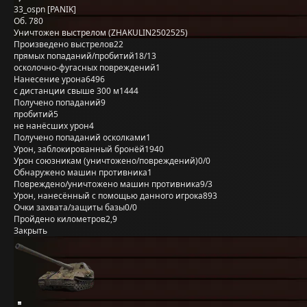
33_ospn [PANIK]
Об. 780
Уничтожен выстрелом (ZHAKULIN2502525)
Произведено выстрелов
22
прямых попаданий/пробитий
18/13
осколочно-фугасных повреждений
1
Нанесение урона
6496
с дистанции свыше 300 м
1444
Получено попаданий
9
пробитий
5
не нанёсших урон
4
Получено попаданий осколками
1
Урон, заблокированный бронёй
1940
Урон союзникам (уничтожено/повреждений)
0/0
Обнаружено машин противника
1
Повреждено/уничтожено машин противника
9/3
Урон, нанесённый с помощью данного игрока
893
Очки захвата/защиты базы
0/0
Пройдено километров
2,9
Закрыть