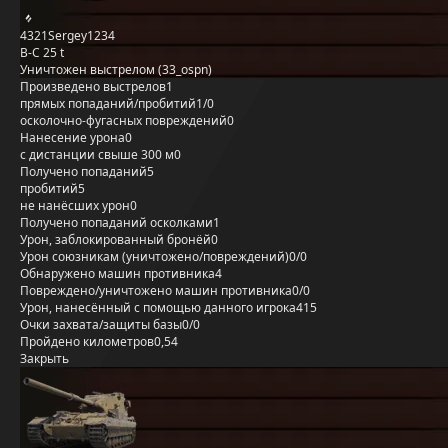
4321Sergey1234
B-C 25 t
Уничтожен выстрелом (33_ospn)
Произведено выстрелов
1
прямых попаданий/пробитий
1/0
осколочно-фугасных повреждений
0
Нанесение урона
0
с дистанции свыше 300 м
0
Получено попаданий
5
пробитий
5
не нанёсших урон
0
Получено попаданий осколками
1
Урон, заблокированный бронёй
0
Урон союзникам (уничтожено/повреждений)
0/0
Обнаружено машин противника
4
Повреждено/уничтожено машин противника
0/0
Урон, нанесённый с помощью данного игрока
415
Очки захвата/защиты базы
0/0
Пройдено километров
0,54
Закрыть