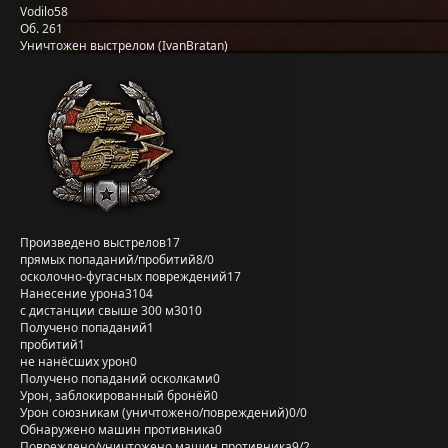
Vodilo58
Об. 261
Уничтожен выстрелом (IvanBratan)
Произведено выстрелов
17
прямых попаданий/пробитий
8/0
осколочно-фугасных повреждений
17
Нанесение урона
3104
с дистанции свыше 300 м
3010
Получено попаданий
1
пробитий
1
не нанёсших урон
0
Получено попаданий осколками
0
Урон, заблокированный бронёй
0
Урон союзникам (уничтожено/повреждений)
0/0
Обнаружено машин противника
0
Повреждено/уничтожено машин противника
9/2