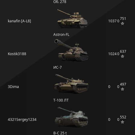
Об. 278
751
kanafin [A-L8]
1037
0
Astron-FL
637
Kostik3188
1024
0
ИС-7
497
3Dima
0
0
Т-100 ЛТ
552
4321Sergey1234
0
0
B-C 25 t