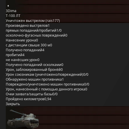
3Dima
Т-100 ЛТ
Уничтожен выстрелом (rais177)
Произведено выстрелов
1
прямых попаданий/пробитий
1/0
осколочно-фугасных повреждений
0
Нанесение урона
0
с дистанции свыше 300 м
0
Получено попаданий
4
пробитий
4
не нанёсших урон
0
Получено попаданий осколками
0
Урон, заблокированный бронёй
0
Урон союзникам (уничтожено/повреждений)
0/0
Обнаружено машин противника
1
Повреждено/уничтожено машин противника
0/0
Урон, нанесённый с помощью данного игрока
0
Очки захвата/защиты базы
0/0
Пройдено километров
0,94
Закрыть