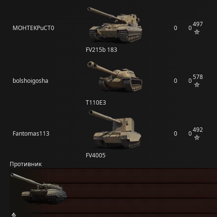
497
MOHTEKPuCT0
0
0
FV215b 183
578
bolshoigosha
0
0
T110E3
492
Fantomas113
0
0
FV4005
Противник