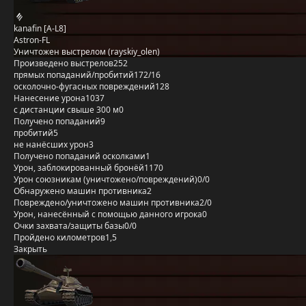
kanafin [A-L8]
Astron-FL
Уничтожен выстрелом (rayskiy_olen)
Произведено выстрелов
252
прямых попаданий/пробитий
172/16
осколочно-фугасных повреждений
128
Нанесение урона
1037
с дистанции свыше 300 м
0
Получено попаданий
9
пробитий
5
не нанёсших урон
3
Получено попаданий осколками
1
Урон, заблокированный бронёй
1170
Урон союзникам (уничтожено/повреждений)
0/0
Обнаружено машин противника
2
Повреждено/уничтожено машин противника
2/0
Урон, нанесённый с помощью данного игрока
0
Очки захвата/защиты базы
0/0
Пройдено километров
1,5
Закрыть