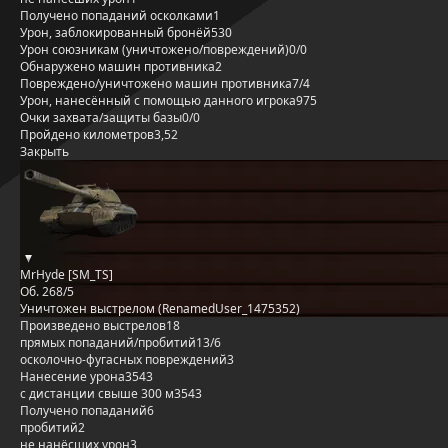
Получено попаданий осколками
1
Урон, заблокированный бронёй
530
Урон союзникам (уничтожено/повреждений)
0/0
Обнаружено машин противника
2
Повреждено/уничтожено машин противника
7/4
Урон, нанесённый с помощью данного игрока
975
Очки захвата/защиты базы
0/0
Пройдено километров
3,52
Закрыть
MrHyde [SM_TS]
Об. 268/5
Уничтожен выстрелом (RenamedUser_1475352)
Произведено выстрелов
18
прямых попаданий/пробитий
13/6
осколочно-фугасных повреждений
3
Нанесение урона
3543
с дистанции свыше 300 м
3543
Получено попаданий
6
пробитий
2
не нанёсших урон
3