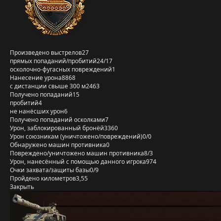
Произведено выстрелов
27
прямых попаданий/пробитий
24/17
осколочно-фугасных повреждений
1
Нанесение урона
8868
с дистанции свыше 300 м
2463
Получено попаданий
15
пробитий
4
не нанёсших урон
6
Получено попаданий осколками
7
Урон, заблокированный бронёй
3360
Урон союзникам (уничтожено/повреждений)
0/0
Обнаружено машин противника
0
Повреждено/уничтожено машин противника
8/3
Урон, нанесённый с помощью данного игрока
974
Очки захвата/защиты базы
0/9
Пройдено километров
3,55
Закрыть