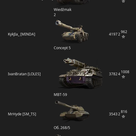
Wiedźmak
2
962
KykJIa_ [MINDA]
4197
2
Concept 5
1008
IvanBratan [LOLES]
3782
4
MBT-59
816
MrHyde [SM_TS]
3543
2
Об. 268/5