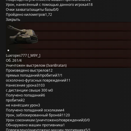
Урон, нанесённый с помощью данного игрока
418
Очки захвата/защиты базы
0/0
Пройдено километров
1,72
Закрыть
Luxropes777 [_M9Y_]
Об. 261/4
Уничтожен выстрелом (IvanBratan)
Произведено выстрелов
12
прямых попаданий/пробитий
7/1
осколочно-фугасных повреждений
11
Нанесение урона
3103
с дистанции свыше 300 м
0
Получено попаданий
6
пробитий
2
не нанёсших урон
3
Получено попаданий осколками
4
Урон, заблокированный бронёй
1120
Урон союзникам (уничтожено/повреждений)
0/0
Обнаружено машин противника
1
Повреждено/уничтожено машин противника
5/1