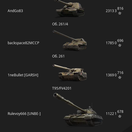
816
AndGo83
2313
3
Об. 261/4
696
backspace82MCCP
1785
0
Об. 261
716
1neBullet [GARSH]
1369
0
T95/FV4201
678
Rulevoy666 [UNBE-]
1122
1