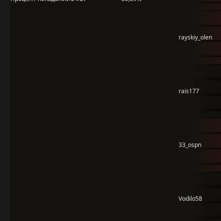
rayskiy_olen
rais177
33_ospn
Vodilo58