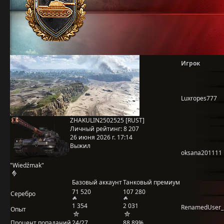
Игрок
Luxropes777
ZHAKULIN2502525 [RUST]
Личный рейтинг:
8 207
26 июня 2026 г. 17:14
Выжил
oksana201111
"Wiedźmak"
Базовый аккаунт
Танковый премиум
71 520
107 280
Серебро
1 354
2 031
RenamedUser_
Опыт
Процент попаданий
24/27
88,89%