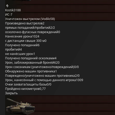
Kostik3188
ИС-7
Уничтожен выстрелом (Vodilo58)
Произведено выстрелов
2
прямых попаданий/пробитий
2/2
осколочно-фугасных повреждений
0
Нанесение урона
1024
с дистанции свыше 300 м
0
Получено попаданий
6
пробитий
4
не нанёсших урон
1
Получено попаданий осколками
4
Урон, заблокированный бронёй
620
Урон союзникам (уничтожено/повреждений)
0/0
Обнаружено машин противника
1
Повреждено/уничтожено машин противника
2/0
Урон, нанесённый с помощью данного игрока
1009
Очки захвата/защиты базы
0/0
Пройдено километров
0,77
Закрыть