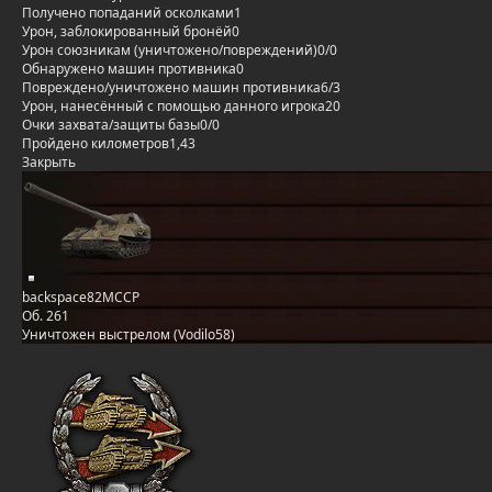
Получено попаданий осколками
1
Урон, заблокированный бронёй
0
Урон союзникам (уничтожено/повреждений)
0/0
Обнаружено машин противника
0
Повреждено/уничтожено машин противника
6/3
Урон, нанесённый с помощью данного игрока
20
Очки захвата/защиты базы
0/0
Пройдено километров
1,43
Закрыть
backspace82MCCP
Об. 261
Уничтожен выстрелом (Vodilo58)