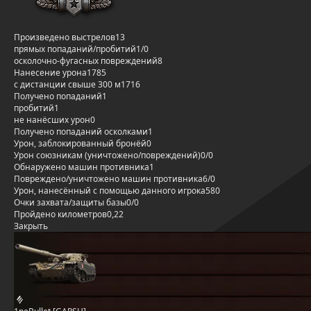
Произведено выстрелов
13
прямых попаданий/пробитий
1/0
осколочно-фугасных повреждений
8
Нанесение урона
1785
с дистанции свыше 300 м
1716
Получено попаданий
1
пробитий
1
не нанёсших урон
0
Получено попаданий осколками
1
Урон, заблокированный бронёй
0
Урон союзникам (уничтожено/повреждений)
0/0
Обнаружено машин противника
1
Повреждено/уничтожено машин противника
6/0
Урон, нанесённый с помощью данного игрока
580
Очки захвата/защиты базы
0/0
Пройдено километров
0,22
Закрыть