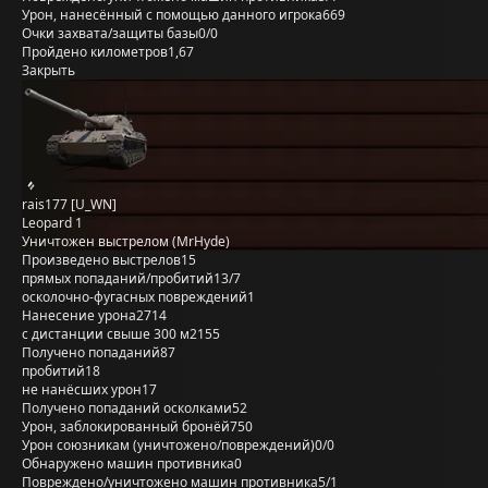
Урон, нанесённый с помощью данного игрока
669
Очки захвата/защиты базы
0/0
Пройдено километров
1,67
Закрыть
rais177 [U_WN]
Leopard 1
Уничтожен выстрелом (MrHyde)
Произведено выстрелов
15
прямых попаданий/пробитий
13/7
осколочно-фугасных повреждений
1
Нанесение урона
2714
с дистанции свыше 300 м
2155
Получено попаданий
87
пробитий
18
не нанёсших урон
17
Получено попаданий осколками
52
Урон, заблокированный бронёй
750
Урон союзникам (уничтожено/повреждений)
0/0
Обнаружено машин противника
0
Повреждено/уничтожено машин противника
5/1