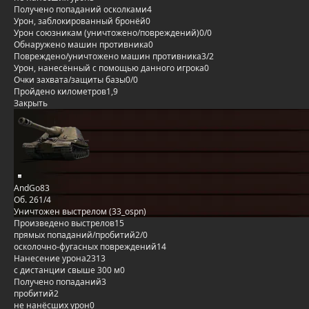
Получено попаданий осколками
4
Урон, заблокированный бронёй
0
Урон союзникам (уничтожено/повреждений)
0/0
Обнаружено машин противника
0
Повреждено/уничтожено машин противника
3/2
Урон, нанесённый с помощью данного игрока
0
Очки захвата/защиты базы
0/0
Пройдено километров
1,9
Закрыть
AndGo83
Об. 261/4
Уничтожен выстрелом (33_ospn)
Произведено выстрелов
15
прямых попаданий/пробитий
2/0
осколочно-фугасных повреждений
14
Нанесение урона
2313
с дистанции свыше 300 м
0
Получено попаданий
3
пробитий
2
не нанёсших урон
0