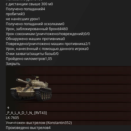
с дистанции свыше 300 м
0
Получено попаданий
4
пробитий
3
не нанёсших урон
1
Получено попаданий осколками
0
Урон, заблокированный бронёй
460
Урон союзникам (уничтожено/повреждений)
0/0
Обнаружено машин противника
0
Повреждено/уничтожено машин противника
2/1
Урон, нанесённый с помощью данного игрока
0
Очки захвата/защиты базы
0/0
Пройдено километров
1,05
Закрыть
_P_A_L_A_D_1_N_ [RVT43]
LK-7605
Уничтожен выстрелом (Konstantin352)
Произведено выстрелов
4