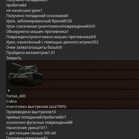
пробитий
4
не нанёсших урон
1
Получено попаданий осколками
0
Урон, заблокированный бронёй
530
Урон союзникам (уничтожено/повреждений)
0/0
Обнаружено машин противника
1
Повреждено/уничтожено машин противника
4/0
Урон, нанесённый с помощью данного игрока
302
Очки захвата/защиты базы
0/0
Пройдено километров
1,01
Закрыть
Tomas_400
Cobra
Уничтожен выстрелом (aza7995)
Произведено выстрелов
10
прямых попаданий/пробитий
8/1
осколочно-фугасных повреждений
8
Нанесение урона
1011
с дистанции свыше 300 м
0
Получено попаданий
5