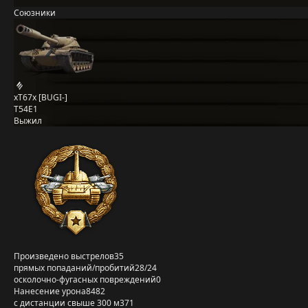
Союзники
xT67x [BUGI-]
T54E1
Выжил
Произведено выстрелов
35
прямых попаданий/пробитий
28/24
осколочно-фугасных повреждений
0
Нанесение урона
8482
с дистанции свыше 300 м
371