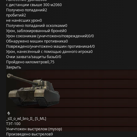
с дистанции свыше 300 м
2060
Получено попаданий
2
пробитий
2
не нанёсших урон
0
Получено попаданий осколками
0
Урон, заблокированный бронёй
0
Урон союзникам (уничтожено/повреждений)
0/0
Обнаружено машин противника
0
Повреждено/уничтожено машин противника
4/0
Урон, нанесённый с помощью данного игрока
0
Очки захвата/защиты базы
0/0
Пройдено километров
0,75
Закрыть
_sII_o_wI_bro_II_ [S_ML]
ТЭТ-100
Уничтожен выстрелом (mysop)
Произведено выстрелов
9