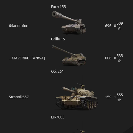
Foch 155
509
64andrafon
696
0
Grille 15
535
__MAVERIKC_ [ANWA]
606
0
Об. 261
555
Strannik657
159
1
LK-7605