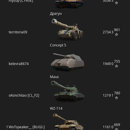
mysop [CYRSE]
5036
5
Драгун
961
territoria09
2734
3
Concept 5
755
kelevra8674
1949
0
Maus
780
oKonchitao [CL_F2]
1219
1
WZ-114
669
1
WoTspeaker__ [BUGI-]
1161
0