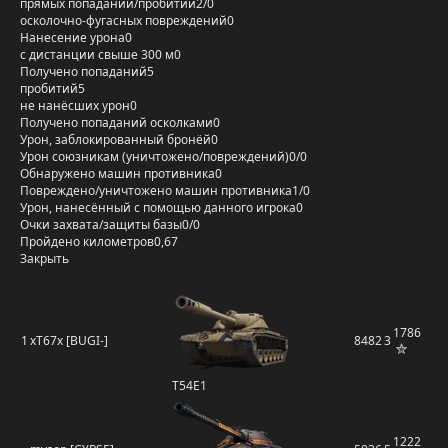
прямых попаданий/пробитий
2/0
осколочно-фугасных повреждений
0
Нанесение урона
0
с дистанции свыше 300 м
0
Получено попаданий
5
пробитий
5
не нанёсших урон
0
Получено попаданий осколками
0
Урон, заблокированный бронёй
0
Урон союзникам (уничтожено/повреждений)
0/0
Обнаружено машин противника
0
Повреждено/уничтожено машин противника
1/0
Урон, нанесённый с помощью данного игрока
0
Очки захвата/защиты базы
0/0
Пройдено километров
0,67
Закрыть
1786
1
xT67x [BUGI-]
8482
3
T54E1
1222