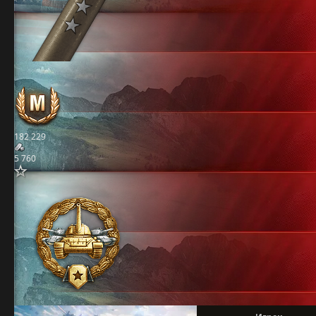
182 229
5 760