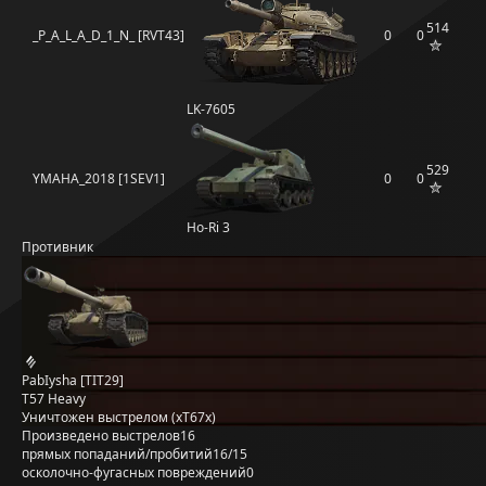
514
_P_A_L_A_D_1_N_ [RVT43]
0
0
LK-7605
529
YMAHA_2018 [1SEV1]
0
0
Ho-Ri 3
Противник
PabIysha [TIT29]
T57 Heavy
Уничтожен выстрелом (xT67x)
Произведено выстрелов
16
прямых попаданий/пробитий
16/15
осколочно-фугасных повреждений
0