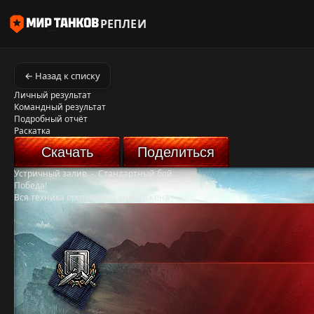
РЕПЛЕИ
← Назад к списку
Личный результат
Командный результат
Подробный отчёт
Раскатка
Скачать
Поделиться
Устричный залив
-
Стандартный бой
Победа!
Вся техника противника уничтожена