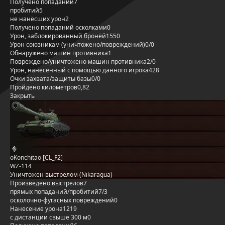
Получено попаданий
7
пробитий
5
не нанёсших урон
2
Получено попаданий осколками
0
Урон, заблокированный бронёй
1550
Урон союзникам (уничтожено/повреждений)
0/0
Обнаружено машин противника
1
Повреждено/уничтожено машин противника
2/0
Урон, нанесённый с помощью данного игрока
428
Очки захвата/защиты базы
0/0
Пройдено километров
0,82
Закрыть
oKonchitao [CL_F2]
WZ-114
Уничтожен выстрелом (Nikaragua)
Произведено выстрелов
7
прямых попаданий/пробитий
7/3
осколочно-фугасных повреждений
0
Нанесение урона
1219
с дистанции свыше 300 м
0