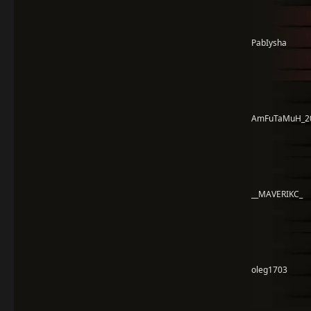
PabIysha
AmFuTaMuH_2
__MAVERIKC_
oleg1703