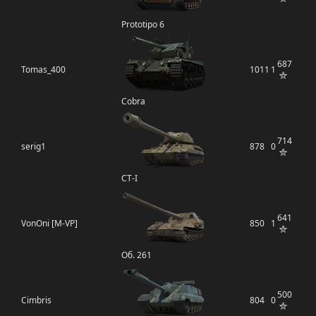
Prototipo 6
687
Tomas_400
1011
1
Cobra
714
serig1
878
0
СТ-I
641
VonOni [M-VP]
850
1
Об. 261
500
Cimbris
804
0