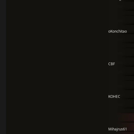
oKonchitao
CBF
KOHEC
Mihajrus61