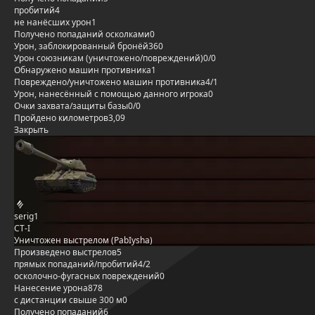
пробитий
4
не нанёсших урон
1
Получено попаданий осколками
0
Урон, заблокированный бронёй
360
Урон союзникам (уничтожено/повреждений)
0/0
Обнаружено машин противника
1
Повреждено/уничтожено машин противника
4/1
Урон, нанесённый с помощью данного игрока
0
Очки захвата/защиты базы
0/0
Пройдено километров
3,09
Закрыть
serig1
СТ-I
Уничтожен выстрелом (PabIysha)
Произведено выстрелов
5
прямых попаданий/пробитий
4/2
осколочно-фугасных повреждений
0
Нанесение урона
878
с дистанции свыше 300 м
0
Получено попаданий
6