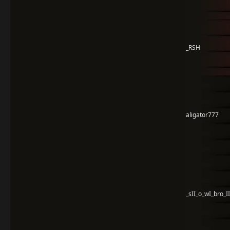
_RSH
aligator777
_sII_o_wI_bro_II