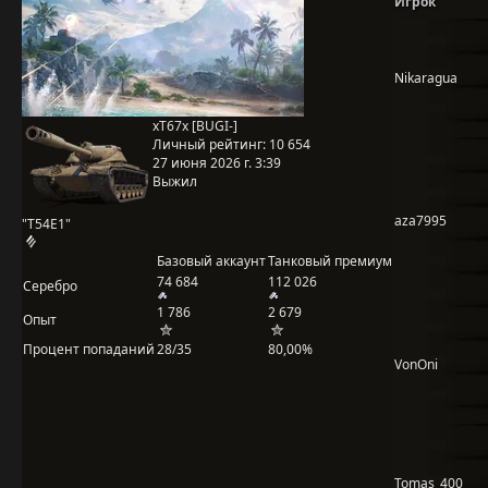
Игрок
Nikaragua
xT67x [BUGI-]
Личный рейтинг:
10 654
27 июня 2026 г. 3:39
Выжил
aza7995
"T54E1"
Базовый аккаунт
Танковый премиум
74 684
112 026
Серебро
1 786
2 679
Опыт
Процент попаданий
28/35
80,00%
VonOni
Tomas_400