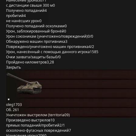
Нанесение урона
3071
с дистанции свыше 300 м
0
Получено попаданий
4
пробитий
4
не нанёсших урон
0
Получено попаданий осколками
0
Урон, заблокированный бронёй
0
Урон союзникам (уничтожено/повреждений)
0/0
Обнаружено машин противника
3
Повреждено/уничтожено машин противника
4/2
Урон, нанесённый с помощью данного игрока
1585
Очки захвата/защиты базы
0/0
Пройдено километров
3,28
Закрыть
oleg1703
Об. 261
Уничтожен выстрелом (territoria09)
Произведено выстрелов
10
прямых попаданий/пробитий
2/1
осколочно-фугасных повреждений
7
Нанесение урона
2060