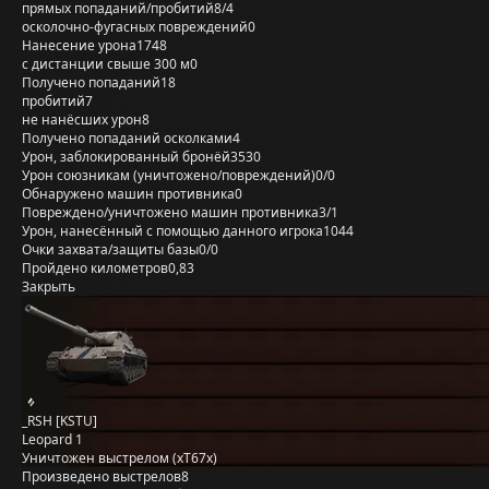
прямых попаданий/пробитий
8/4
осколочно-фугасных повреждений
0
Нанесение урона
1748
с дистанции свыше 300 м
0
Получено попаданий
18
пробитий
7
не нанёсших урон
8
Получено попаданий осколками
4
Урон, заблокированный бронёй
3530
Урон союзникам (уничтожено/повреждений)
0/0
Обнаружено машин противника
0
Повреждено/уничтожено машин противника
3/1
Урон, нанесённый с помощью данного игрока
1044
Очки захвата/защиты базы
0/0
Пройдено километров
0,83
Закрыть
_RSH [KSTU]
Leopard 1
Уничтожен выстрелом (xT67x)
Произведено выстрелов
8