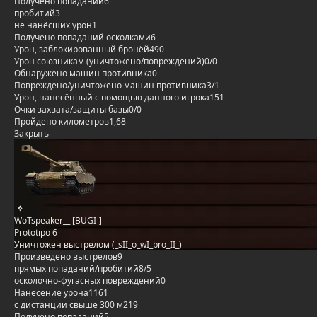
Получено попаданий
6
пробитий
3
не нанёсших урон
1
Получено попаданий осколками
6
Урон, заблокированный бронёй
490
Урон союзникам (уничтожено/повреждений)
0/0
Обнаружено машин противника
0
Повреждено/уничтожено машин противника
3/1
Урон, нанесённый с помощью данного игрока
151
Очки захвата/защиты базы
0/0
Пройдено километров
1,68
Закрыть
WoTspeaker__ [BUGI-]
Prototipo 6
Уничтожен выстрелом (_sII_o_wI_bro_II_)
Произведено выстрелов
9
прямых попаданий/пробитий
8/5
осколочно-фугасных повреждений
0
Нанесение урона
1161
с дистанции свыше 300 м
219
Получено попаданий
5