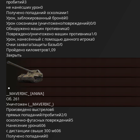
пробитий
3
не нанёсших урон
0
Получено попаданий осколками
1
Урон, заблокированный бронёй
0
Урон союзникам (уничтожено/повреждений)
0/0
Обнаружено машин противника
0
Повреждено/уничтожено машин противника
1/0
Урон, нанесённый с помощью данного игрока
0
Очки захвата/защиты базы
0/0
Пройдено километров
1,09
Закрыть
__MAVERIKC_ [ANWA]
Об. 261
Уничтожен (__MAVERIKC_)
Произведено выстрелов
6
прямых попаданий/пробитий
2/0
осколочно-фугасных повреждений
5
Нанесение урона
606
с дистанции свыше 300 м
606
Получено попаданий
0