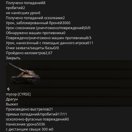
Получено попаданий
8
пробитий
2
не нанёсших урон
6
Получено попаданий осколками
2
Урон, заблокированный бронёй
3060
Урон союзникам (уничтожено/повреждений)
0/0
Обнаружено машин противника
0
Повреждено/уничтожено машин противника
8/3
Урон, нанесённый с помощью данного игрока
611
Очки захвата/защиты базы
0/0
Пройдено километров
2,67
Закрыть
mysop [CYRSE]
Драгун
Выжил
Произведено выстрелов
21
прямых попаданий/пробитий
17/11
осколочно-фугасных повреждений
0
Нанесение урона
5036
с дистанции свыше 300 м
0