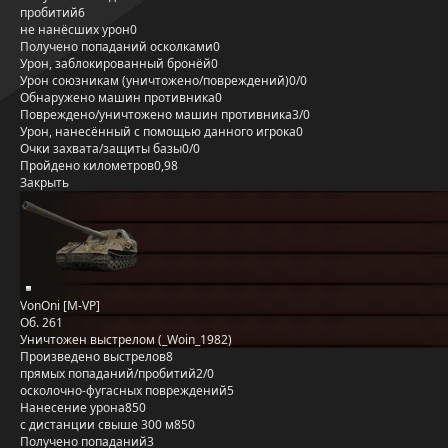
пробитий
6
не нанёсших урон
0
Получено попаданий осколками
0
Урон, заблокированный бронёй
0
Урон союзникам (уничтожено/повреждений)
0/0
Обнаружено машин противника
0
Повреждено/уничтожено машин противника
3/0
Урон, нанесённый с помощью данного игрока
0
Очки захвата/защиты базы
0/0
Пройдено километров
0,98
Закрыть
VonOni [M-VP]
Об. 261
Уничтожен выстрелом (_Woin_1982)
Произведено выстрелов
8
прямых попаданий/пробитий
2/0
осколочно-фугасных повреждений
5
Нанесение урона
850
с дистанции свыше 300 м
850
Получено попаданий
3