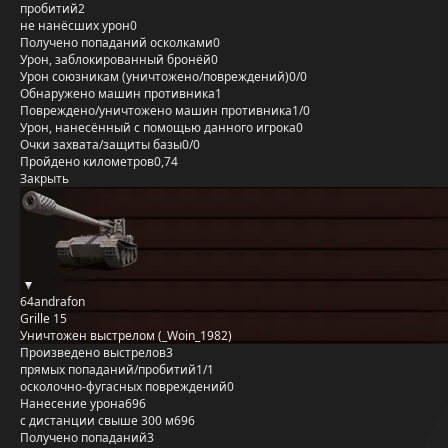
пробитий
2
не нанёсших урон
0
Получено попаданий осколками
0
Урон, заблокированный бронёй
0
Урон союзникам (уничтожено/повреждений)
0/0
Обнаружено машин противника
1
Повреждено/уничтожено машин противника
1/0
Урон, нанесённый с помощью данного игрока
0
Очки захвата/защиты базы
0/0
Пройдено километров
0,74
Закрыть
64andrafon
Grille 15
Уничтожен выстрелом (_Woin_1982)
Произведено выстрелов
3
прямых попаданий/пробитий
1/1
осколочно-фугасных повреждений
0
Нанесение урона
696
с дистанции свыше 300 м
696
Получено попаданий
3