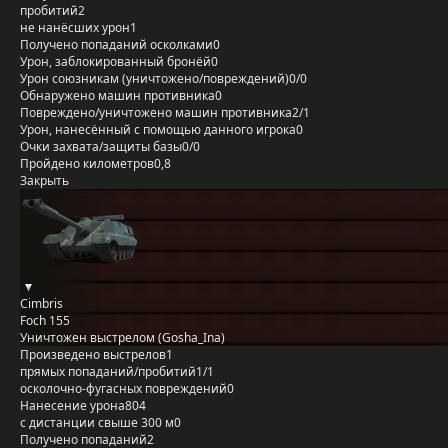
пробитий
2
не нанёсших урон
1
Получено попаданий осколками
0
Урон, заблокированный бронёй
0
Урон союзникам (уничтожено/повреждений)
0/0
Обнаружено машин противника
0
Повреждено/уничтожено машин противника
2/1
Урон, нанесённый с помощью данного игрока
0
Очки захвата/защиты базы
0/0
Пройдено километров
0,8
Закрыть
Cimbris
Foch 155
Уничтожен выстрелом (Gosha_Ina)
Произведено выстрелов
1
прямых попаданий/пробитий
1/1
осколочно-фугасных повреждений
0
Нанесение урона
804
с дистанции свыше 300 м
0
Получено попаданий
2