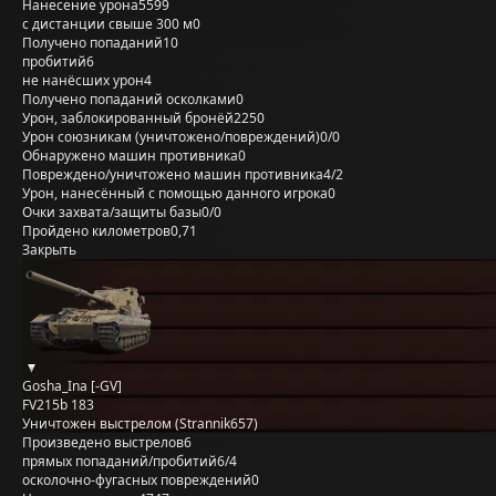
Нанесение урона
5599
с дистанции свыше 300 м
0
Получено попаданий
10
пробитий
6
не нанёсших урон
4
Получено попаданий осколками
0
Урон, заблокированный бронёй
2250
Урон союзникам (уничтожено/повреждений)
0/0
Обнаружено машин противника
0
Повреждено/уничтожено машин противника
4/2
Урон, нанесённый с помощью данного игрока
0
Очки захвата/защиты базы
0/0
Пройдено километров
0,71
Закрыть
Gosha_Ina [-GV]
FV215b 183
Уничтожен выстрелом (Strannik657)
Произведено выстрелов
6
прямых попаданий/пробитий
6/4
осколочно-фугасных повреждений
0