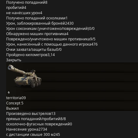
Получено попаданий
8
пробитий
4
не нанёсших урон
4
Получено попаданий осколками
1
Урон, заблокированный бронёй
2430
Урон союзникам (уничтожено/повреждений)
0/0
Обнаружено машин противника
4
Повреждено/уничтожено машин противника
9/5
Урон, нанесённый с помощью данного игрока
476
Очки захвата/защиты базы
0/0
Пройдено километров
3,14
Закрыть
territoria09
Concept 5
Выжил
Произведено выстрелов
13
прямых попаданий/пробитий
8/8
осколочно-фугасных повреждений
0
Нанесение урона
2734
с дистанции свыше 300 м
245