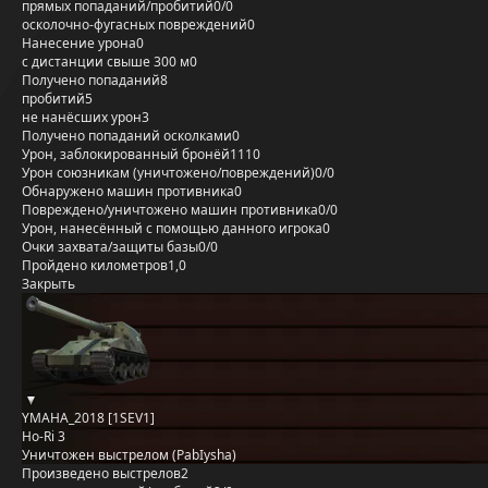
прямых попаданий/пробитий
0/0
осколочно-фугасных повреждений
0
Нанесение урона
0
с дистанции свыше 300 м
0
Получено попаданий
8
пробитий
5
не нанёсших урон
3
Получено попаданий осколками
0
Урон, заблокированный бронёй
1110
Урон союзникам (уничтожено/повреждений)
0/0
Обнаружено машин противника
0
Повреждено/уничтожено машин противника
0/0
Урон, нанесённый с помощью данного игрока
0
Очки захвата/защиты базы
0/0
Пройдено километров
1,0
Закрыть
YMAHA_2018 [1SEV1]
Ho-Ri 3
Уничтожен выстрелом (PabIysha)
Произведено выстрелов
2