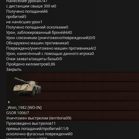
Нанесение урона
4747
с дистанции свыше 300 м
0
Получено попаданий
6
пробитий
5
не нанёсших урон
1
Получено попаданий осколками
0
Урон, заблокированный бронёй
440
Урон союзникам (уничтожено/повреждений)
0/0
Обнаружено машин противника
0
Повреждено/уничтожено машин противника
4/2
Урон, нанесённый с помощью данного игрока
0
Очки захвата/защиты базы
0/0
Пройдено километров
0,86
Закрыть
_Woin_1982 [WO-IN]
GSOR 1006/7
Уничтожен выстрелом (territoria09)
Произведено выстрелов
11
прямых попаданий/пробитий
11/9
осколочно-фугасных повреждений
0