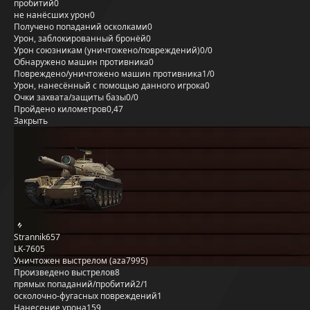
пробитий
0
не нанёсших урон
0
Получено попаданий осколками
0
Урон, заблокированный бронёй
0
Урон союзникам (уничтожено/повреждений)
0/0
Обнаружено машин противника
0
Повреждено/уничтожено машин противника
1/0
Урон, нанесённый с помощью данного игрока
0
Очки захвата/защиты базы
0/0
Пройдено километров
0,47
Закрыть
Strannik657
LK-7605
Уничтожен выстрелом (aza7995)
Произведено выстрелов
8
прямых попаданий/пробитий
2/1
осколочно-фугасных повреждений
1
Нанесение урона
159