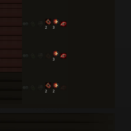
2
3
3
2
2