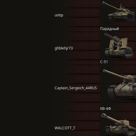
untip
Парадный
ghblehjr73
С-51
Captain_Sergeich_44RUS
КВ-4Ф
WALCOTT_T