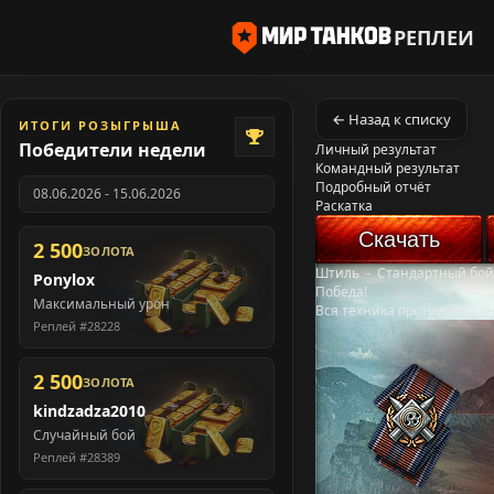
РЕПЛЕИ
← Назад к списку
ИТОГИ РОЗЫГРЫША
Победители недели
Личный результат
Командный результат
Подробный отчёт
08.06.2026 - 15.06.2026
Раскатка
Скачать
2 500
ЗОЛОТА
Штиль
-
Стандартный бой
Ponylox
Победа!
Максимальный урон
Вся техника противника у
Реплей #28228
2 500
ЗОЛОТА
kindzadza2010
Случайный бой
Реплей #28389