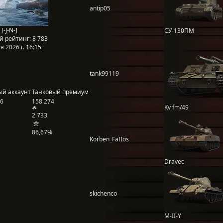
antip05
[-J-N-]
СУ-130ПМ
й рейтинг:
8 783
 2026 г. 16:15
tank99119
ый аккаунт
Танковый премиум
16
158 274
Kv fm/49
2 733
86,67%
Korben_FaIIos
Dravec
skichenco
M-II-Y