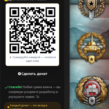
📱 Сканируйте камерой — оплата в
один клик
Сделать донат
Спасибо!
Любая сумма важна — вы
напрямую ускоряете разработку и
улучшаете сервис. 🚀
Каждый донат — это вклад в
развитие