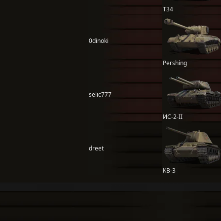
T34
0dinoki
Pershing
selic777
ИС-2-II
dreet
КВ-3