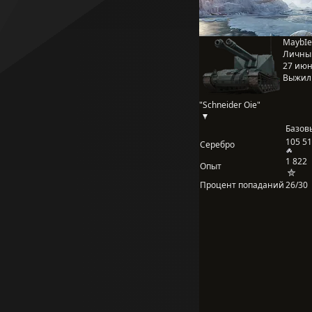
MaybIe 
Личны
27 июня
Выжил
"Schneider Oie"
Базов
105 5
Серебро
1 822
Опыт
Процент попаданий
26/30