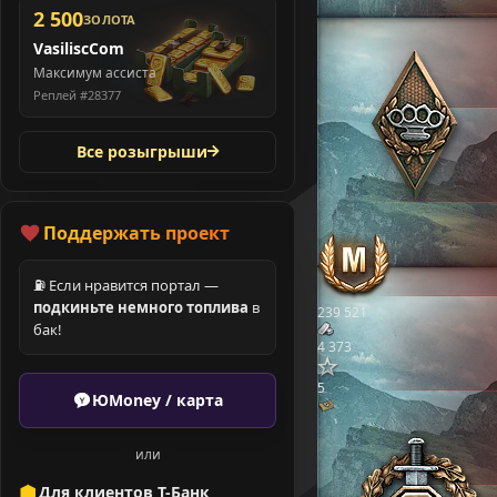
2 500
ЗОЛОТА
VasiliscCom
Максимум ассиста
Реплей #28377
Все розыгрыши
Поддержать проект
⛽ Если нравится портал —
подкиньте немного топлива
в
239 521
бак!
4 373
5
ЮMoney / карта
или
Для клиентов Т-Банк