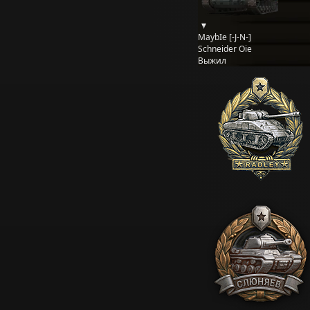
MaybIe [-J-N-]
Schneider Oie
Выжил