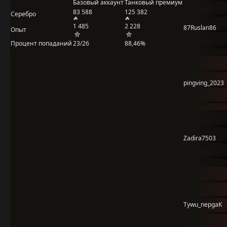
Базовый аккаунт
Танковый премиум
83 588
125 382
Серебро
1 485
2 228
87Ruslan86
Опыт
Процент попаданий
23/26
88,46%
pingving_2023
Zadira7503
Tywu_nepgaK