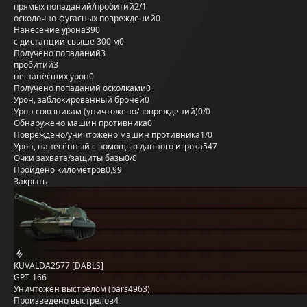
прямых попаданий/пробитий
2/1
осколочно-фугасных повреждений
0
Нанесение урона
390
с дистанции свыше 300 м
0
Получено попаданий
3
пробитий
3
не нанёсших урон
0
Получено попаданий осколками
0
Урон, заблокированный бронёй
0
Урон союзникам (уничтожено/повреждений)
0/0
Обнаружено машин противника
0
Повреждено/уничтожено машин противника
1/0
Урон, нанесённый с помощью данного игрока
547
Очки захвата/защиты базы
0/0
Пройдено километров
0,99
Закрыть
KUVALDA2577 [DABLS]
GPT-166
Уничтожен выстрелом (bars4963)
Произведено выстрелов
4