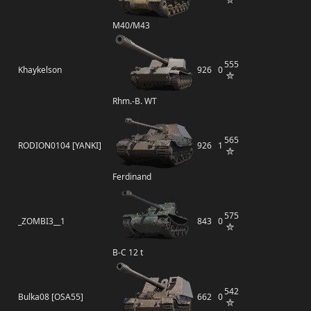
M40/M43
555
Khaykelson
926
0
Rhm.-B. WT
565
RODION0104 [YANKI]
926
1
Ferdinand
575
_ZOMBI3__1
843
0
B-C 12 t
542
Bulka08 [OSA55]
662
0