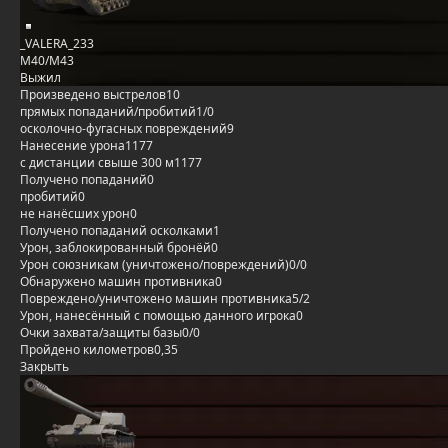
_VALERA_233
M40/M43
Выжил
Произведено выстрелов
10
прямых попаданий/пробитий
1/0
осколочно-фугасных повреждений
9
Нанесение урона
1177
с дистанции свыше 300 м
1177
Получено попаданий
0
пробитий
0
не нанёсших урон
0
Получено попаданий осколками
1
Урон, заблокированный бронёй
0
Урон союзникам (уничтожено/повреждений)
0/0
Обнаружено машин противника
0
Повреждено/уничтожено машин противника
5/2
Урон, нанесённый с помощью данного игрока
0
Очки захвата/защиты базы
0/0
Пройдено километров
0,35
Закрыть