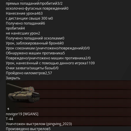
прямых попаданий/пробитий
3/2
осколочно-фугасных повреждений
0
Нанесение урона
463
с дистанции свыше 300 м
0
Получено попаданий
6
пробитий
4
не нанёсших урон
2
Получено попаданий осколками
0
Урон, заблокированный бронёй
0
Урон союзникам (уничтожено/повреждений)
0/0
Обнаружено машин противника
5
Повреждено/уничтожено машин противника
2/0
Урон, нанесённый с помощью данного игрока
1109
Очки захвата/защиты базы
0/0
Пройдено километров
2,57
Закрыть
novigor19 [WGANS]
Т-44
Уничтожен выстрелом (pingving_2023)
Произведено выстрелов
5