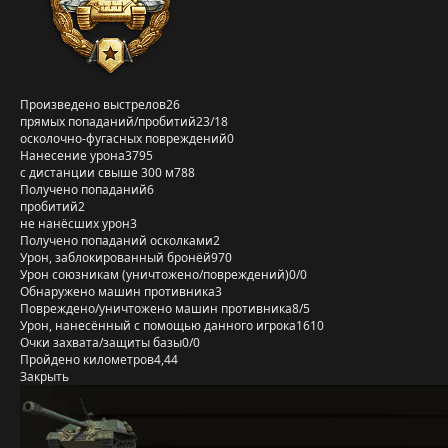
Произведено выстрелов
26
прямых попаданий/пробитий
23/18
осколочно-фугасных повреждений
0
Нанесение урона
3795
с дистанции свыше 300 м
788
Получено попаданий
6
пробитий
2
не нанёсших урон
3
Получено попаданий осколками
2
Урон, заблокированный бронёй
970
Урон союзникам (уничтожено/повреждений)
0/0
Обнаружено машин противника
3
Повреждено/уничтожено машин противника
8/5
Урон, нанесённый с помощью данного игрока
1610
Очки захвата/защиты базы
0/0
Пройдено километров
4,44
Закрыть