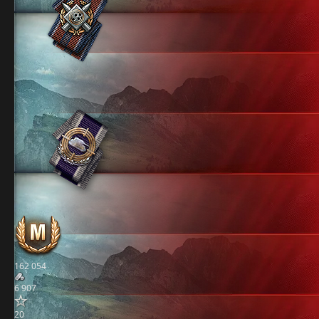
162 054
6 907
20