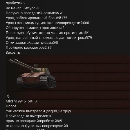
пробитий
6
не нанёсших урон
1
Получено попаданий осколками
1
Урон, заблокированный бронёй
175
Урон союзникам (уничтожено/повреждений)
0/0
Обнаружено машин противника
2
Повреждено/уничтожено машин противника
6/1
Урон, нанесённый с помощью данного игрока
579
Очки захвата/защиты базы
0/0
Пройдено километров
2,87
Закрыть
Mixan19915 [SRT_X]
Doppel
Уничтожен выстрелом (segun_Sergey)
Произведено выстрелов
10
прямых попаданий/пробитий
8/5
осколочно-фугасных повреждений
0