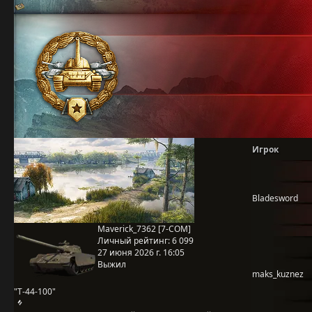
Игрок
Bladesword
Maverick_7362 [7-COM]
Личный рейтинг:
6 099
27 июня 2026 г. 16:05
Выжил
maks_kuznez
"Т-44-100"