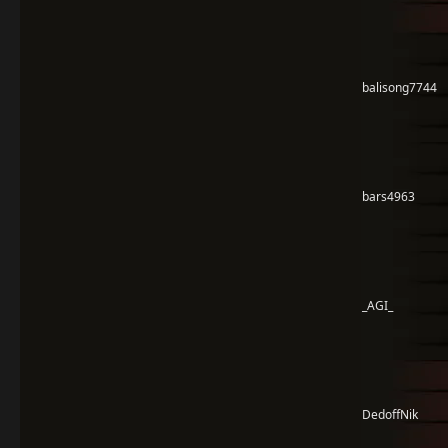
balisong7744
bars4963
_AGI_
DedoffNik