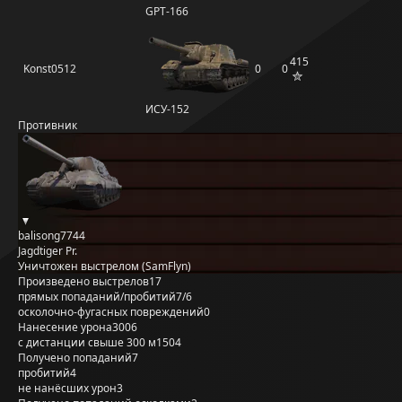
GPT-166
415
Konst0512
0
0
ИСУ-152
Противник
balisong7744
Jagdtiger Pr.
Уничтожен выстрелом (SamFlyn)
Произведено выстрелов
17
прямых попаданий/пробитий
7/6
осколочно-фугасных повреждений
0
Нанесение урона
3006
с дистанции свыше 300 м
1504
Получено попаданий
7
пробитий
4
не нанёсших урон
3