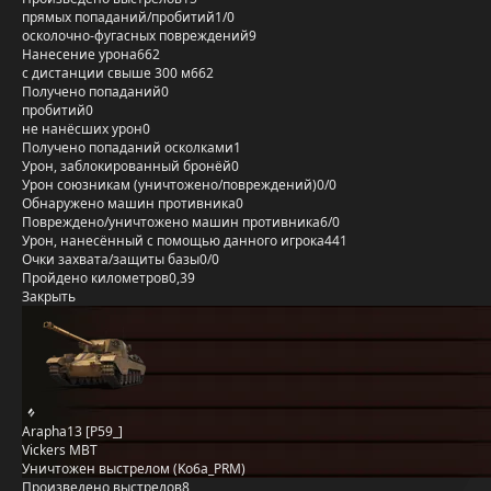
прямых попаданий/пробитий
1/0
осколочно-фугасных повреждений
9
Нанесение урона
662
с дистанции свыше 300 м
662
Получено попаданий
0
пробитий
0
не нанёсших урон
0
Получено попаданий осколками
1
Урон, заблокированный бронёй
0
Урон союзникам (уничтожено/повреждений)
0/0
Обнаружено машин противника
0
Повреждено/уничтожено машин противника
6/0
Урон, нанесённый с помощью данного игрока
441
Очки захвата/защиты базы
0/0
Пройдено километров
0,39
Закрыть
Arapha13 [P59_]
Vickers MBT
Уничтожен выстрелом (Ko6a_PRM)
Произведено выстрелов
8