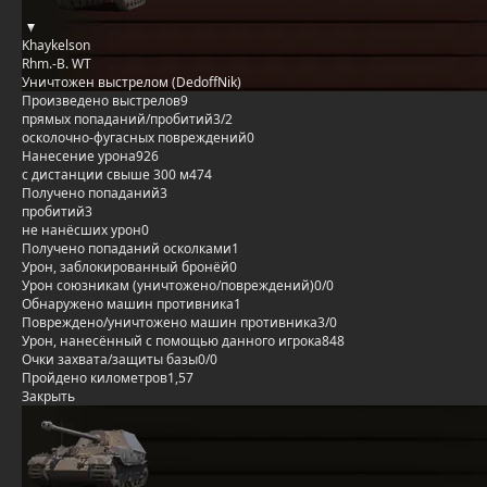
Khaykelson
Rhm.-B. WT
Уничтожен выстрелом (DedoffNik)
Произведено выстрелов
9
прямых попаданий/пробитий
3/2
осколочно-фугасных повреждений
0
Нанесение урона
926
с дистанции свыше 300 м
474
Получено попаданий
3
пробитий
3
не нанёсших урон
0
Получено попаданий осколками
1
Урон, заблокированный бронёй
0
Урон союзникам (уничтожено/повреждений)
0/0
Обнаружено машин противника
1
Повреждено/уничтожено машин противника
3/0
Урон, нанесённый с помощью данного игрока
848
Очки захвата/защиты базы
0/0
Пройдено километров
1,57
Закрыть