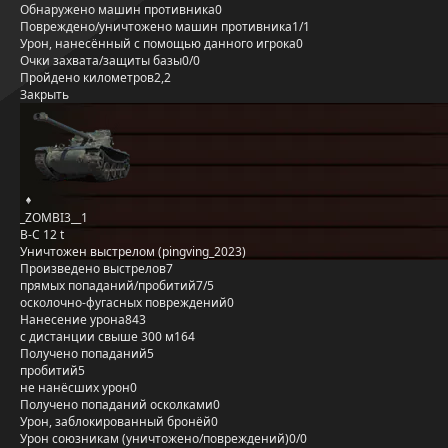
Обнаружено машин противника
0
Повреждено/уничтожено машин противника
1/1
Урон, нанесённый с помощью данного игрока
0
Очки захвата/защиты базы
0/0
Пройдено километров
2,2
Закрыть
_ZOMBI3__1
B-C 12 t
Уничтожен выстрелом (pingving_2023)
Произведено выстрелов
7
прямых попаданий/пробитий
7/5
осколочно-фугасных повреждений
0
Нанесение урона
843
с дистанции свыше 300 м
164
Получено попаданий
5
пробитий
5
не нанёсших урон
0
Получено попаданий осколками
0
Урон, заблокированный бронёй
0
Урон союзникам (уничтожено/повреждений)
0/0