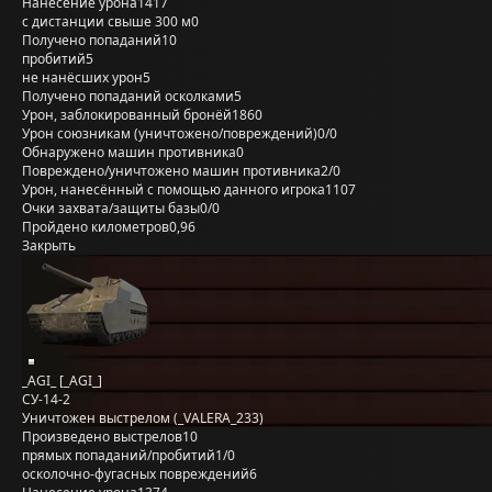
Нанесение урона
1417
с дистанции свыше 300 м
0
Получено попаданий
10
пробитий
5
не нанёсших урон
5
Получено попаданий осколками
5
Урон, заблокированный бронёй
1860
Урон союзникам (уничтожено/повреждений)
0/0
Обнаружено машин противника
0
Повреждено/уничтожено машин противника
2/0
Урон, нанесённый с помощью данного игрока
1107
Очки захвата/защиты базы
0/0
Пройдено километров
0,96
Закрыть
_AGI_ [_AGI_]
СУ-14-2
Уничтожен выстрелом (_VALERA_233)
Произведено выстрелов
10
прямых попаданий/пробитий
1/0
осколочно-фугасных повреждений
6