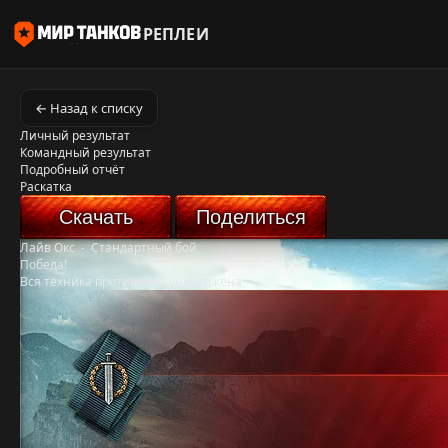
РЕПЛЕИ
← Назад к списку
Личный результат
Командный результат
Подробный отчёт
Раскатка
Скачать
Поделиться
Лайв Окс
-
Стандартный бой
Победа!
Вся техника противника уничтожена