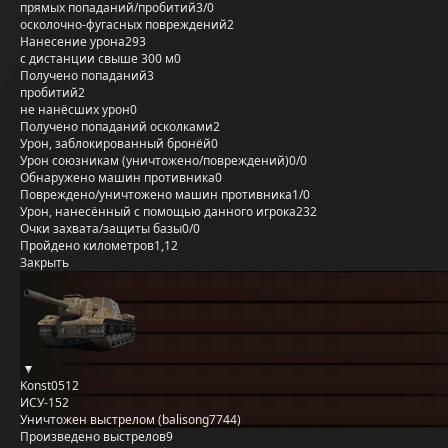
прямых попаданий/пробитий
3/0
осколочно-фугасных повреждений
2
Нанесение урона
293
с дистанции свыше 300 м
0
Получено попаданий
3
пробитий
2
не нанёсших урон
0
Получено попаданий осколками
2
Урон, заблокированный бронёй
0
Урон союзникам (уничтожено/повреждений)
0/0
Обнаружено машин противника
0
Повреждено/уничтожено машин противника
1/0
Урон, нанесённый с помощью данного игрока
232
Очки захвата/защиты базы
0/0
Пройдено километров
1,12
Закрыть
Konst0512
ИСУ-152
Уничтожен выстрелом (balisong7744)
Произведено выстрелов
9