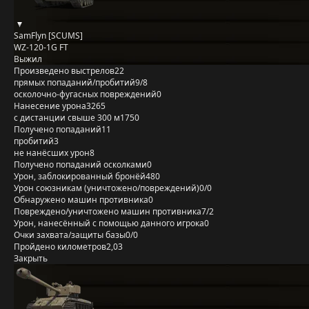
SamFlyn [SCUMS]
WZ-120-1G FT
Выжил
Произведено выстрелов
22
прямых попаданий/пробитий
9/8
осколочно-фугасных повреждений
0
Нанесение урона
3265
с дистанции свыше 300 м
1750
Получено попаданий
11
пробитий
3
не нанёсших урон
8
Получено попаданий осколками
0
Урон, заблокированный бронёй
480
Урон союзникам (уничтожено/повреждений)
0/0
Обнаружено машин противника
0
Повреждено/уничтожено машин противника
7/2
Урон, нанесённый с помощью данного игрока
0
Очки захвата/защиты базы
0/0
Пройдено километров
2,03
Закрыть