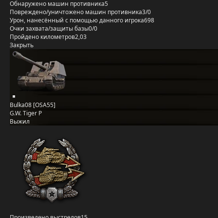
Обнаружено машин противника
5
Повреждено/уничтожено машин противника
3/0
Урон, нанесённый с помощью данного игрока
698
Очки захвата/защиты базы
0/0
Пройдено километров
2,03
Закрыть
Bulka08 [OSA55]
G.W. Tiger P
Выжил
Произведено выстрелов
15