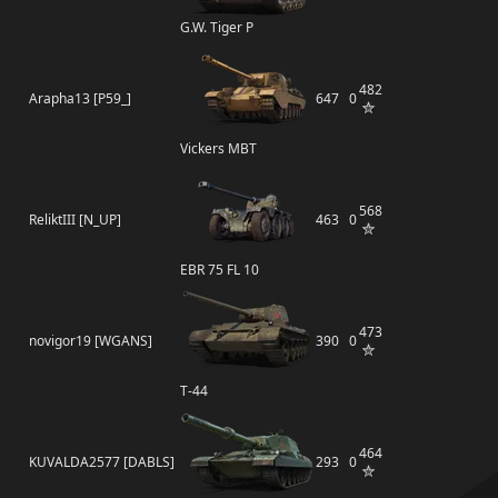
G.W. Tiger P
482
Arapha13 [P59_]
647
0
Vickers MBT
568
ReliktIII [N_UP]
463
0
EBR 75 FL 10
473
novigor19 [WGANS]
390
0
Т-44
464
KUVALDA2577 [DABLS]
293
0