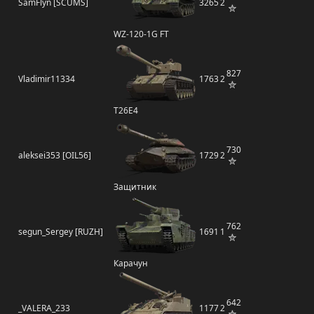
SamFlyn [SCUMS]
3265
2
WZ-120-1G FT
827
Vladimir11334
1763
2
T26E4
730
aleksei353 [OIL56]
1729
2
Защитник
762
segun_Sergey [RUZH]
1691
1
Карачун
642
_VALERA_233
1177
2