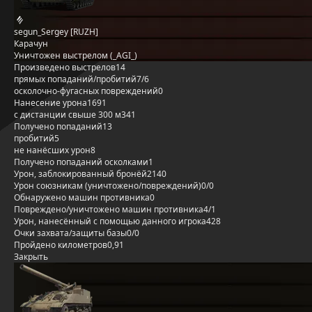
segun_Sergey [RUZH]
Карачун
Уничтожен выстрелом (_AGI_)
Произведено выстрелов
14
прямых попаданий/пробитий
7/6
осколочно-фугасных повреждений
0
Нанесение урона
1691
с дистанции свыше 300 м
341
Получено попаданий
13
пробитий
5
не нанёсших урон
8
Получено попаданий осколками
1
Урон, заблокированный бронёй
2140
Урон союзникам (уничтожено/повреждений)
0/0
Обнаружено машин противника
0
Повреждено/уничтожено машин противника
4/1
Урон, нанесённый с помощью данного игрока
428
Очки захвата/защиты базы
0/0
Пройдено километров
0,91
Закрыть