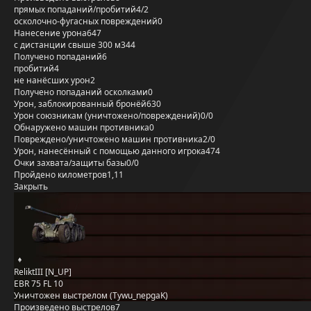
прямых попаданий/пробитий
4/2
осколочно-фугасных повреждений
0
Нанесение урона
647
с дистанции свыше 300 м
344
Получено попаданий
6
пробитий
4
не нанёсших урон
2
Получено попаданий осколками
0
Урон, заблокированный бронёй
630
Урон союзникам (уничтожено/повреждений)
0/0
Обнаружено машин противника
0
Повреждено/уничтожено машин противника
2/0
Урон, нанесённый с помощью данного игрока
474
Очки захвата/защиты базы
0/0
Пройдено километров
1,11
Закрыть
ReliktIII [N_UP]
EBR 75 FL 10
Уничтожен выстрелом (Tywu_nepgaK)
Произведено выстрелов
7