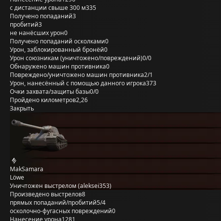
с дистанции свыше 300 м
335
Получено попаданий
3
пробитий
3
не нанёсших урон
0
Получено попаданий осколками
0
Урон, заблокированный бронёй
0
Урон союзникам (уничтожено/повреждений)
0/0
Обнаружено машин противника
0
Повреждено/уничтожено машин противника
2/1
Урон, нанесённый с помощью данного игрока
373
Очки захвата/защиты базы
0/0
Пройдено километров
2,26
Закрыть
MakSamara
Löwe
Уничтожен выстрелом (aleksei353)
Произведено выстрелов
8
прямых попаданий/пробитий
5/4
осколочно-фугасных повреждений
0
Нанесение урона
1281