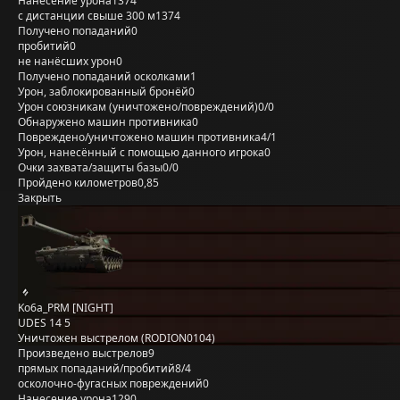
Нанесение урона
1374
с дистанции свыше 300 м
1374
Получено попаданий
0
пробитий
0
не нанёсших урон
0
Получено попаданий осколками
1
Урон, заблокированный бронёй
0
Урон союзникам (уничтожено/повреждений)
0/0
Обнаружено машин противника
0
Повреждено/уничтожено машин противника
4/1
Урон, нанесённый с помощью данного игрока
0
Очки захвата/защиты базы
0/0
Пройдено километров
0,85
Закрыть
Ko6a_PRM [NIGHT]
UDES 14 5
Уничтожен выстрелом (RODION0104)
Произведено выстрелов
9
прямых попаданий/пробитий
8/4
осколочно-фугасных повреждений
0
Нанесение урона
1290