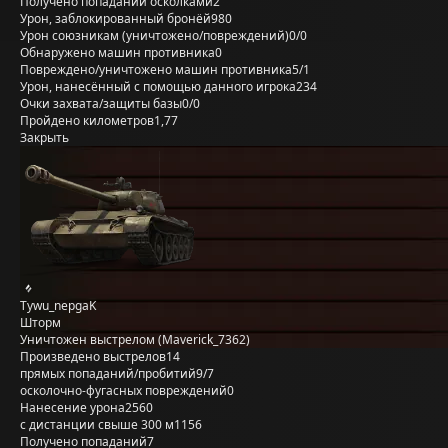
Получено попаданий осколками
2
Урон, заблокированный бронёй
980
Урон союзникам (уничтожено/повреждений)
0/0
Обнаружено машин противника
0
Повреждено/уничтожено машин противника
5/1
Урон, нанесённый с помощью данного игрока
234
Очки захвата/защиты базы
0/0
Пройдено километров
1,77
Закрыть
Tywu_nepgaK
Шторм
Уничтожен выстрелом (Maverick_7362)
Произведено выстрелов
14
прямых попаданий/пробитий
9/7
осколочно-фугасных повреждений
0
Нанесение урона
2560
с дистанции свыше 300 м
1156
Получено попаданий
7