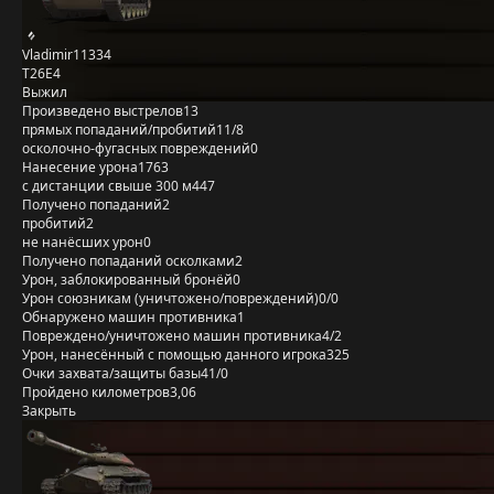
Vladimir11334
T26E4
Выжил
Произведено выстрелов
13
прямых попаданий/пробитий
11/8
осколочно-фугасных повреждений
0
Нанесение урона
1763
с дистанции свыше 300 м
447
Получено попаданий
2
пробитий
2
не нанёсших урон
0
Получено попаданий осколками
2
Урон, заблокированный бронёй
0
Урон союзникам (уничтожено/повреждений)
0/0
Обнаружено машин противника
1
Повреждено/уничтожено машин противника
4/2
Урон, нанесённый с помощью данного игрока
325
Очки захвата/защиты базы
41/0
Пройдено километров
3,06
Закрыть