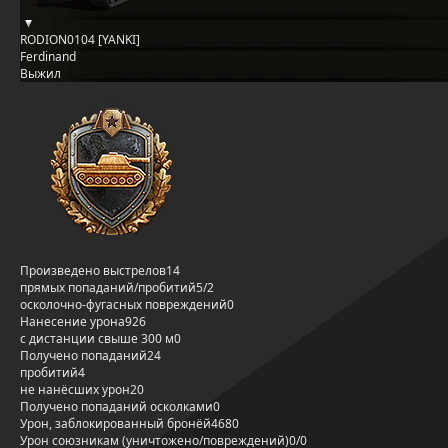
RODION0104 [YANKI]
Ferdinand
Выжил
Произведено выстрелов
14
прямых попаданий/пробитий
5/2
осколочно-фугасных повреждений
0
Нанесение урона
926
с дистанции свыше 300 м
0
Получено попаданий
24
пробитий
4
не нанёсших урон
20
Получено попаданий осколками
0
Урон, заблокированный бронёй
4680
Урон союзникам (уничтожено/повреждений)
0/0