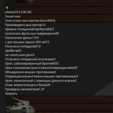
aleksei353 [OIL56]
Защитник
Уничтожен выстрелом (bars4963)
Произведено выстрелов
10
прямых попаданий/пробитий
8/5
осколочно-фугасных повреждений
0
Нанесение урона
1729
с дистанции свыше 300 м
415
Получено попаданий
10
пробитий
5
не нанёсших урон
5
Получено попаданий осколками
2
Урон, заблокированный бронёй
850
Урон союзникам (уничтожено/повреждений)
0/0
Обнаружено машин противника
0
Повреждено/уничтожено машин противника
4/2
Урон, нанесённый с помощью данного игрока
0
Очки захвата/защиты базы
0/0
Пройдено километров
1,81
Закрыть