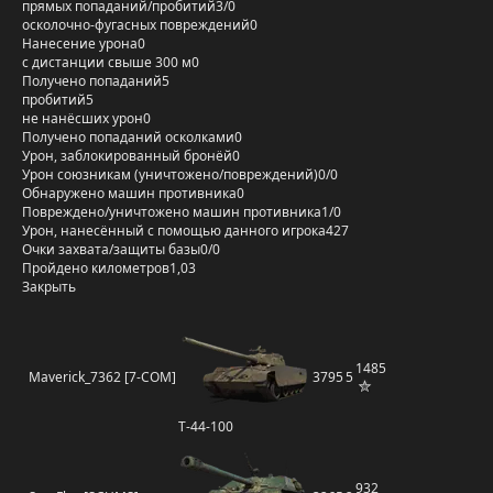
прямых попаданий/пробитий
3/0
осколочно-фугасных повреждений
0
Нанесение урона
0
с дистанции свыше 300 м
0
Получено попаданий
5
пробитий
5
не нанёсших урон
0
Получено попаданий осколками
0
Урон, заблокированный бронёй
0
Урон союзникам (уничтожено/повреждений)
0/0
Обнаружено машин противника
0
Повреждено/уничтожено машин противника
1/0
Урон, нанесённый с помощью данного игрока
427
Очки захвата/защиты базы
0/0
Пройдено километров
1,03
Закрыть
1485
Maverick_7362 [7-COM]
3795
5
Т-44-100
932