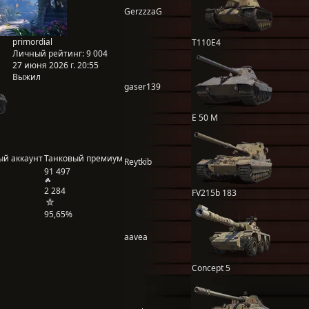
GerzzzaG
primordial
T110E4
Личный рейтинг:
9 004
27 июня 2026 г. 20:55
Выжил
gaser139
E 50 M
ый аккаунт
Танковый премиум
Reytkib
91 497
2 284
FV215b 183
95,65%
aavea
Concept 5