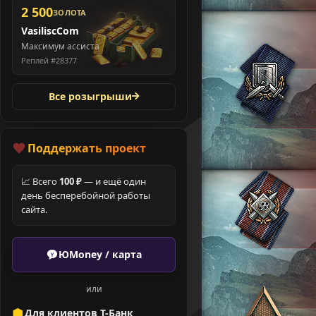
2 500
ЗОЛОТА
VasiliscCom
Максимум ассиста
Реплей #28377
Все розыгрыши
Поддержать проект
📈 Всего
100 ₽
— и ещё один
день бесперебойной работы
сайта.
ЮMoney / карта
или
Для клиентов Т-Банк