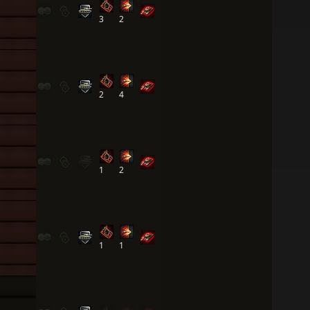
3
2
2
4
1
2
1
1