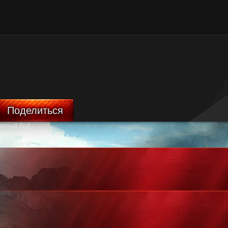
Поделиться
ртный бой
ничтожена