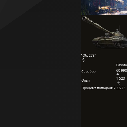
"Об. 278"
Базов
60 998
Серебро
1 523
Опыт
Процент попаданий
22/23