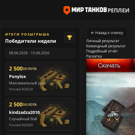
РЕПЛЕИ
← Назад к списку
ИТОГИ РОЗЫГРЫША
Победители недели
Личный результат
Командный результат
Подробный отчёт
08.06.2026 - 15.06.2026
Раскатка
Скачать
2 500
ЗОЛОТА
Жемчужная река
-
Станда
Ponylox
Победа!
Максимальный урон
Вся техника противника у
Реплей #28228
2 500
ЗОЛОТА
kindzadza2010
Случайный бой
Реплей #28389