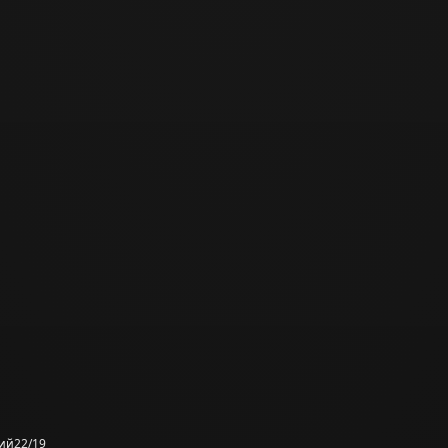
ий
22/19