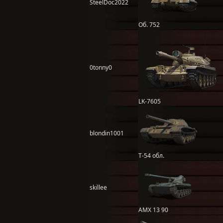
SteelDoc2022
Об. 752
0tonny0
LK-7605
blondin1001
Т-54 обл.
skillee
AMX 13 90