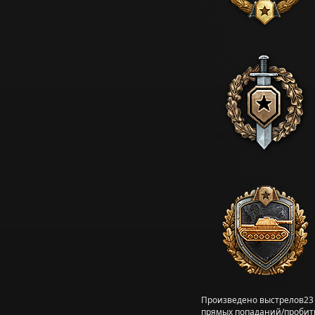
Произведено выстрелов
23
прямых попаданий/пробит