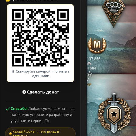
137 856
4 684
📱 Сканируйте камерой — оплата в
один клик
7
Сделать донат
Спасибо!
Любая сумма важна — вы
напрямую ускоряете разработку и
улучшаете сервис. 🚀
Каждый донат — это вклад в
развитие