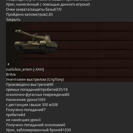
Урон, нанесённый с помощью данного игрока
0
Очки захвата/защиты базы
67/0
Пройдено километров
2,83
Закрыть
suslickov_artem [-XAH]
Britva
Уничтожен выстрелом (CripTony)
Произведено выстрелов
90
прямых попаданий/пробитий
35/18
осколочно-фугасных повреждений
0
Нанесение урона
1093
с дистанции свыше 300 м
308
Получено попаданий
7
пробитий
4
не нанёсших урон
3
Получено попаданий осколками
0
Урон, заблокированный бронёй
1030