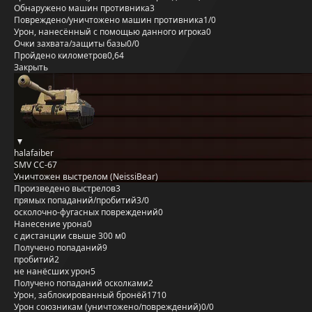
Обнаружено машин противника
3
Повреждено/уничтожено машин противника
1/0
Урон, нанесённый с помощью данного игрока
0
Очки захвата/защиты базы
0/0
Пройдено километров
0,64
Закрыть
halafaiber
SMV CC-67
Уничтожен выстрелом (NeissiBear)
Произведено выстрелов
3
прямых попаданий/пробитий
3/0
осколочно-фугасных повреждений
0
Нанесение урона
0
с дистанции свыше 300 м
0
Получено попаданий
9
пробитий
2
не нанёсших урон
5
Получено попаданий осколками
2
Урон, заблокированный бронёй
1710
Урон союзникам (уничтожено/повреждений)
0/0