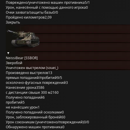
Повреждено/уничтожено машин противника
5/1
Урон, нанесённый с помощью данного игрока
0
Очки захвата/защиты базы
0/0
Пройдено километров
2,09
Закрыть
NeissiBear [SSBOR]
Зверобой
Уничтожен выстрелом (souei_)
Произведено выстрелов
13
прямых попаданий/пробитий
9/5
осколочно-фугасных повреждений
3
Нанесение урона
3586
с дистанции свыше 300 м
2160
Получено попаданий
6
пробитий
5
не нанёсших урон
1
Получено попаданий осколками
0
Урон, заблокированный бронёй
60
Урон союзникам (уничтожено/повреждений)
0/0
Обнаружено машин противника
0