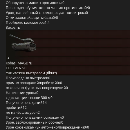
Обнаружено машин противника
0
Повреждено/уничтожено машин противника
0/0
Урон, нанесённый с помощью данного игрока
0
Очки захвата/защиты базы
0/0
Пройдено километров
1,4
Закрыть
Kobas [MAGDN]
ELC EVEN 90
Уничтожен выстрелом (tiburt)
Произведено выстрелов
0
прямых попаданий/пробитий
0/0
осколочно-фугасных повреждений
0
Нанесение урона
0
с дистанции свыше 300 м
0
Получено попаданий
14
пробитий
12
не нанёсших урон
2
Получено попаданий осколками
0
Урон, заблокированный бронёй
0
Урон союзникам (уничтожено/повреждений)
0/0