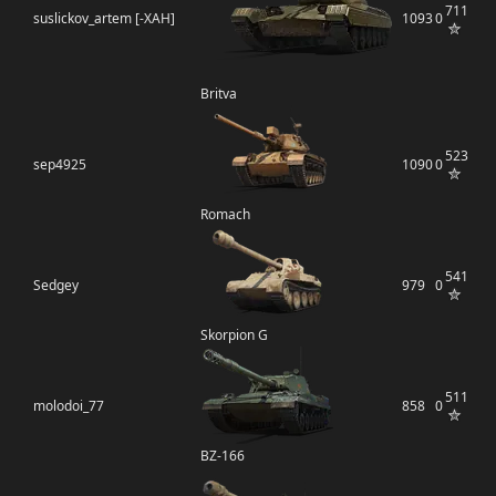
711
suslickov_artem [-XAH]
1093
0
Britva
523
sep4925
1090
0
Romach
541
Sedgey
979
0
Skorpion G
511
molodoi_77
858
0
BZ-166