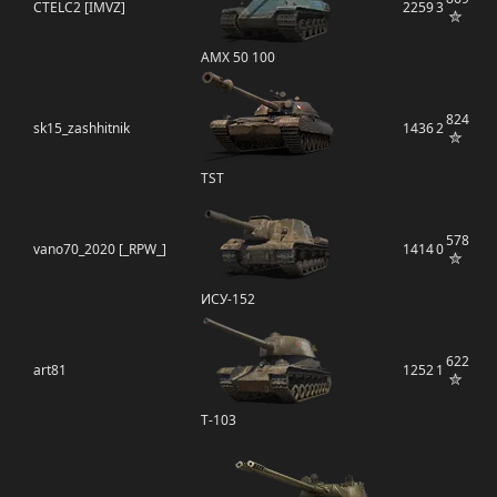
CTELC2 [IMVZ]
2259
3
AMX 50 100
824
sk15_zashhitnik
1436
2
TST
578
vano70_2020 [_RPW_]
1414
0
ИСУ-152
622
art81
1252
1
Т-103