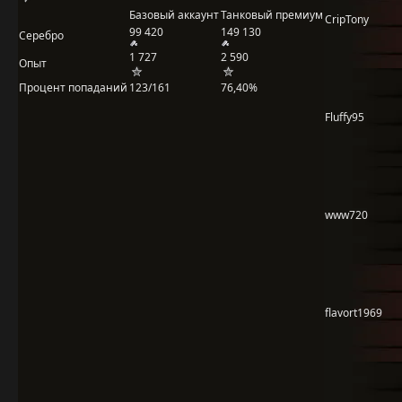
Базовый аккаунт
Танковый премиум
CripTony
99 420
149 130
Серебро
1 727
2 590
Опыт
Процент попаданий
123/161
76,40%
Fluffy95
www720
flavort1969