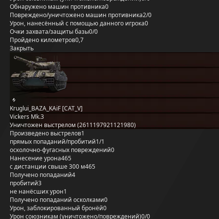
Обнаружено машин противника
0
Повреждено/уничтожено машин противника
2/0
Урон, нанесённый с помощью данного игрока
0
Очки захвата/защиты базы
0/0
Пройдено километров
0,7
Закрыть
Kruglui_BAZA_KAiF [CAT_V]
Vickers Mk.3
Уничтожен выстрелом (2611197921121980)
Произведено выстрелов
1
прямых попаданий/пробитий
1/1
осколочно-фугасных повреждений
0
Нанесение урона
465
с дистанции свыше 300 м
465
Получено попаданий
4
пробитий
3
не нанёсших урон
1
Получено попаданий осколками
0
Урон, заблокированный бронёй
0
Урон союзникам (уничтожено/повреждений)
0/0