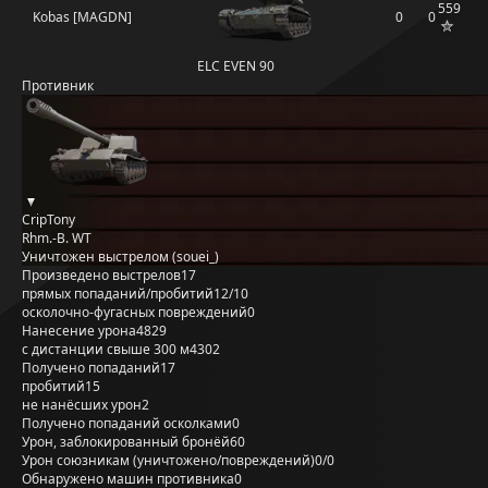
559
Kobas [MAGDN]
0
0
ELC EVEN 90
Противник
CripTony
Rhm.-B. WT
Уничтожен выстрелом (souei_)
Произведено выстрелов
17
прямых попаданий/пробитий
12/10
осколочно-фугасных повреждений
0
Нанесение урона
4829
с дистанции свыше 300 м
4302
Получено попаданий
17
пробитий
15
не нанёсших урон
2
Получено попаданий осколками
0
Урон, заблокированный бронёй
60
Урон союзникам (уничтожено/повреждений)
0/0
Обнаружено машин противника
0