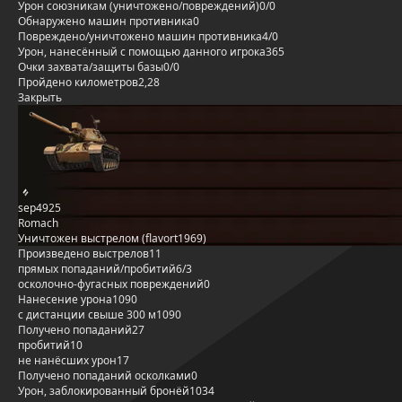
Урон союзникам (уничтожено/повреждений)
0/0
Обнаружено машин противника
0
Повреждено/уничтожено машин противника
4/0
Урон, нанесённый с помощью данного игрока
365
Очки захвата/защиты базы
0/0
Пройдено километров
2,28
Закрыть
sep4925
Romach
Уничтожен выстрелом (flavort1969)
Произведено выстрелов
11
прямых попаданий/пробитий
6/3
осколочно-фугасных повреждений
0
Нанесение урона
1090
с дистанции свыше 300 м
1090
Получено попаданий
27
пробитий
10
не нанёсших урон
17
Получено попаданий осколками
0
Урон, заблокированный бронёй
1034