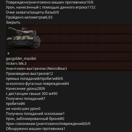
Повреждено/уничтожено машин противника
10/6
Урон, нанесённый с помощью данного игрока
1152
Очки захвата/защиты базы
0/0
Пройдено километров
6,03
Закрыть
gazgolder_mazibit
Vickers Mk.3
Уничтожен выстрелом (NeissiBear)
Произведено выстрелов
12
прямых попаданий/пробитий
8/6
осколочно-фугасных повреждений
4
Нанесение урона
2806
с дистанции свыше 300 м
490
Получено попаданий
7
пробитий
6
не нанёсших урон
0
Получено попаданий осколками
1
Урон, заблокированный бронёй
0
Урон союзникам (уничтожено/повреждений)
0/0
Обнаружено машин противника
1