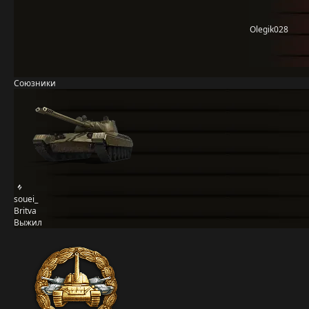
Olegik028
Союзники
souei_
Britva
Выжил