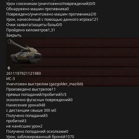
Урон союзникам (уничтожено/повреждений)
0/0
Обнаружено машин противника
0
Повреждено/уничтожено машин противника
2/0
Урон, нанесённый с помощью данного игрока
121
Очки захвата/защиты базы
0/0
Пройдено километров
1,31
Закрыть
2611197921121980
ИС-3
Уничтожен выстрелом (gazgolder_mazibit)
Произведено выстрелов
11
прямых попаданий/пробитий
5/3
осколочно-фугасных повреждений
0
Нанесение урона
948
с дистанции свыше 300 м
0
Получено попаданий
5
пробитий
3
не нанёсших урон
2
Получено попаданий осколками
0
Урон, заблокированный бронёй
1070