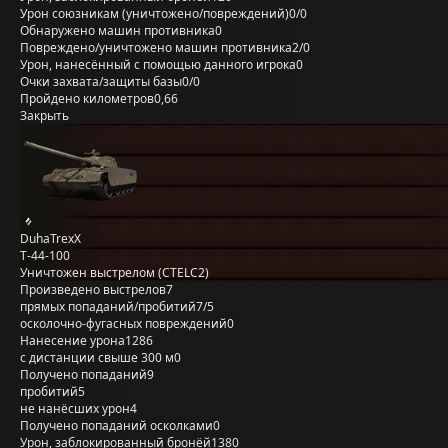
Урон союзникам (уничтожено/повреждений)
0/0
Обнаружено машин противника
0
Повреждено/уничтожено машин противника
2/0
Урон, нанесённый с помощью данного игрока
0
Очки захвата/защиты базы
0/0
Пройдено километров
0,66
Закрыть
DuhaTrexX
Т-44-100
Уничтожен выстрелом (CTELC2)
Произведено выстрелов
7
прямых попаданий/пробитий
7/5
осколочно-фугасных повреждений
0
Нанесение урона
1286
с дистанции свыше 300 м
0
Получено попаданий
9
пробитий
5
не нанёсших урон
4
Получено попаданий осколками
0
Урон, заблокированный бронёй
1380