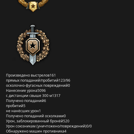
Произведено выстрелов
161
прямых попаданий/пробитий
123/96
осколочно-фугасных повреждений
0
Нанесение урона
5096
с дистанции свыше 300 м
1317
Получено попаданий
6
пробитий
5
не нанёсших урон
1
Получено попаданий осколками
0
Урон, заблокированный бронёй
520
Урон союзникам (уничтожено/повреждений)
0/0
Обнаружено машин противника
4