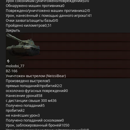
Урон союзникам (уничтожено/повреждений)
0/0
Обнаружено машин противника
0
Повреждено/уничтожено машин противника
2/0
Урон, нанесённый с помощью данного игрока
141
Очки захвата/защиты базы
0/0
Пройдено километров
0,51
Закрыть
molodoi_77
BZ-166
Уничтожен выстрелом (NeissiBear)
Произведено выстрелов
5
прямых попаданий/пробитий
2/2
осколочно-фугасных повреждений
0
Нанесение урона
858
с дистанции свыше 300 м
436
Получено попаданий
5
пробитий
2
не нанёсших урон
3
Получено попаданий осколками
0
Урон, заблокированный бронёй
1050