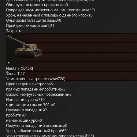
Обнаружено машин противника
0
Повреждено/уничтожено машин противника
3/0
Урон, нанесённый с помощью данного игрока
0
Очки захвата/защиты базы
0/0
Пройдено километров
1,21
Закрыть
Nautan [C040K]
Škoda T 27
Уничтожен выстрелом (www720)
Произведено выстрелов
5
прямых попаданий/пробитий
5/3
осколочно-фугасных повреждений
0
Нанесение урона
710
с дистанции свыше 300 м
0
Получено попаданий
7
пробитий
7
не нанёсших урон
0
Получено попаданий осколками
0
Урон, заблокированный бронёй
0
Урон союзникам (уничтожено/повреждений)
0/0