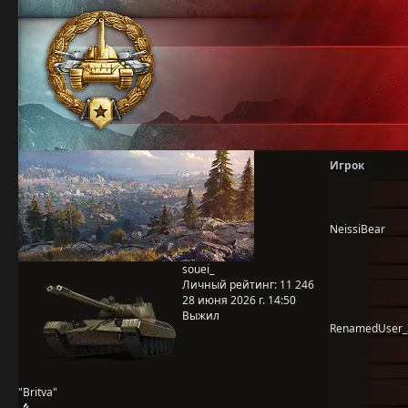
Игрок
NeissiBear
souei_
Личный рейтинг:
11 246
28 июня 2026 г. 14:50
Выжил
RenamedUser_
"Britva"