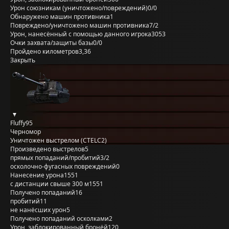
Урон союзникам (уничтожено/повреждений)
0/0
Обнаружено машин противника
1
Повреждено/уничтожено машин противника
7/2
Урон, нанесённый с помощью данного игрока
3053
Очки захвата/защиты базы
0/0
Пройдено километров
3,36
Закрыть
Fluffy95
Черномор
Уничтожен выстрелом (CTELC2)
Произведено выстрелов
5
прямых попаданий/пробитий
3/2
осколочно-фугасных повреждений
0
Нанесение урона
1551
с дистанции свыше 300 м
1551
Получено попаданий
16
пробитий
11
не нанёсших урон
5
Получено попаданий осколками
2
Урон, заблокированный бронёй
120