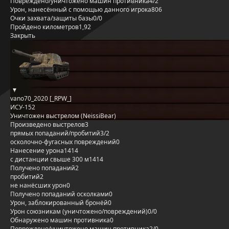
Повреждено/уничтожено машин противника
4/2
Урон, нанесённый с помощью данного игрока
806
Очки захвата/защиты базы
0/0
Пройдено километров
1,92
Закрыть
vano70_2020 [_RPW_]
ИСУ-152
Уничтожен выстрелом (NeissiBear)
Произведено выстрелов
3
прямых попаданий/пробитий
3/2
осколочно-фугасных повреждений
0
Нанесение урона
1414
с дистанции свыше 300 м
1414
Получено попаданий
2
пробитий
2
не нанёсших урон
0
Получено попаданий осколками
0
Урон, заблокированный бронёй
0
Урон союзникам (уничтожено/повреждений)
0/0
Обнаружено машин противника
0
Повреждено/уничтожено машин противника
2/0