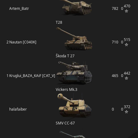
470
Artem_Batr
782
0
T28
515
2
Nautan [C040K]
710
0
Škoda T 27
442
1
Kruglui_BAZA_KAiF [CAT_V]
465
0
Vickers Mk.3
372
halafaiber
0
0
SMV CC-67