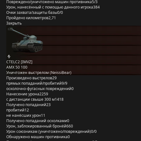
Повреждено/уничтожено машин противника
5/3
Урон, нанесённый с помощью данного игрока
384
Очки захвата/защиты базы
0/0
Пройдено километров
2,71
Закрыть
CTELC2 [IMVZ]
AMX 50 100
Уничтожен выстрелом (NeissiBear)
Произведено выстрелов
29
прямых попаданий/пробитий
9/9
осколочно-фугасных повреждений
0
Нанесение урона
2259
с дистанции свыше 300 м
1418
Получено попаданий
23
пробитий
12
не нанёсших урон
11
Получено попаданий осколками
0
Урон, заблокированный бронёй
660
Урон союзникам (уничтожено/повреждений)
0/0
Обнаружено машин противника
0