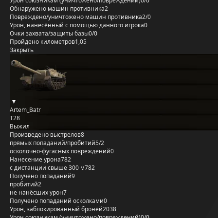
Урон союзникам (уничтожено/повреждений)
0/0
Обнаружено машин противника
2
Повреждено/уничтожено машин противника
2/0
Урон, нанесённый с помощью данного игрока
0
Очки захвата/защиты базы
0/0
Пройдено километров
1,05
Закрыть
Artem_Batr
T28
Выжил
Произведено выстрелов
8
прямых попаданий/пробитий
5/2
осколочно-фугасных повреждений
0
Нанесение урона
782
с дистанции свыше 300 м
782
Получено попаданий
9
пробитий
2
не нанёсших урон
7
Получено попаданий осколками
0
Урон, заблокированный бронёй
2038
Урон союзникам (уничтожено/повреждений)
0/0