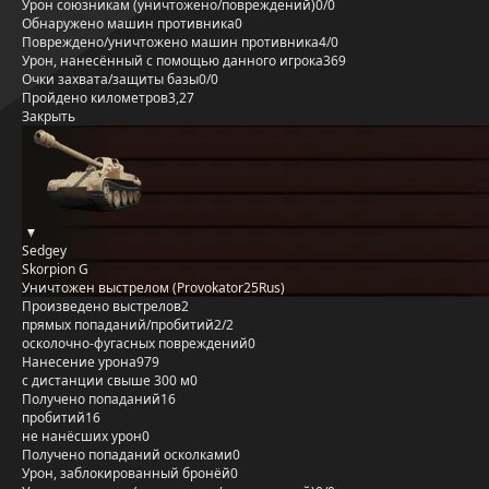
Урон союзникам (уничтожено/повреждений)
0/0
Обнаружено машин противника
0
Повреждено/уничтожено машин противника
4/0
Урон, нанесённый с помощью данного игрока
369
Очки захвата/защиты базы
0/0
Пройдено километров
3,27
Закрыть
Sedgey
Skorpion G
Уничтожен выстрелом (Provokator25Rus)
Произведено выстрелов
2
прямых попаданий/пробитий
2/2
осколочно-фугасных повреждений
0
Нанесение урона
979
с дистанции свыше 300 м
0
Получено попаданий
16
пробитий
16
не нанёсших урон
0
Получено попаданий осколками
0
Урон, заблокированный бронёй
0