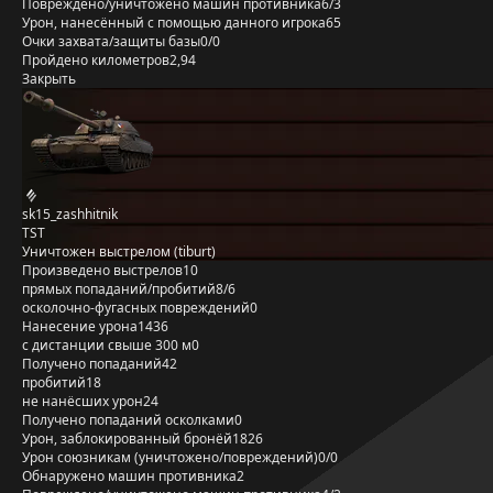
Повреждено/уничтожено машин противника
6/3
Урон, нанесённый с помощью данного игрока
65
Очки захвата/защиты базы
0/0
Пройдено километров
2,94
Закрыть
sk15_zashhitnik
TST
Уничтожен выстрелом (tiburt)
Произведено выстрелов
10
прямых попаданий/пробитий
8/6
осколочно-фугасных повреждений
0
Нанесение урона
1436
с дистанции свыше 300 м
0
Получено попаданий
42
пробитий
18
не нанёсших урон
24
Получено попаданий осколками
0
Урон, заблокированный бронёй
1826
Урон союзникам (уничтожено/повреждений)
0/0
Обнаружено машин противника
2