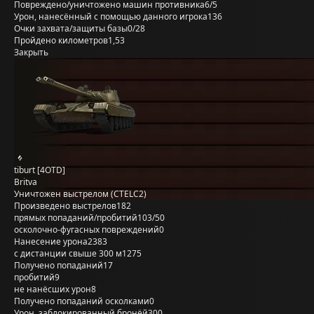
Повреждено/уничтожено машин противника
6/5
Урон, нанесённый с помощью данного игрока
136
Очки захвата/защиты базы
0/28
Пройдено километров
1,53
Закрыть
tiburt [4OTD]
Britva
Уничтожен выстрелом (CTELC2)
Произведено выстрелов
182
прямых попаданий/пробитий
103/50
осколочно-фугасных повреждений
0
Нанесение урона
2383
с дистанции свыше 300 м
1275
Получено попаданий
17
пробитий
9
не нанёсших урон
8
Получено попаданий осколками
0
Урон, заблокированный бронёй
300