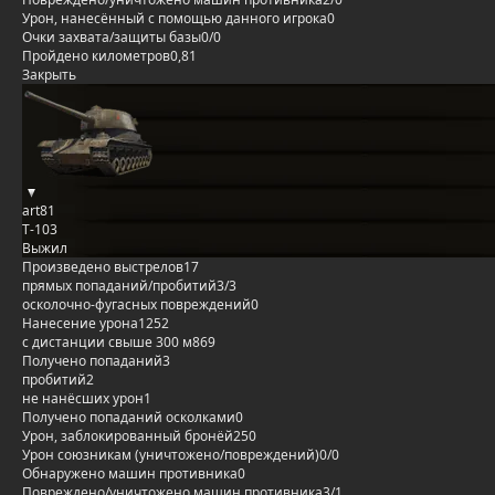
Урон, нанесённый с помощью данного игрока
0
Очки захвата/защиты базы
0/0
Пройдено километров
0,81
Закрыть
art81
Т-103
Выжил
Произведено выстрелов
17
прямых попаданий/пробитий
3/3
осколочно-фугасных повреждений
0
Нанесение урона
1252
с дистанции свыше 300 м
869
Получено попаданий
3
пробитий
2
не нанёсших урон
1
Получено попаданий осколками
0
Урон, заблокированный бронёй
250
Урон союзникам (уничтожено/повреждений)
0/0
Обнаружено машин противника
0
Повреждено/уничтожено машин противника
3/1