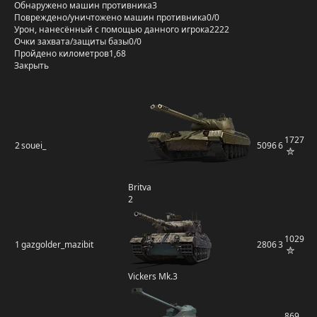
Обнаружено машин противника
3
Повреждено/уничтожено машин противника
0/0
Урон, нанесённый с помощью данного игрока
2222
Очки захвата/защиты базы
0/0
Пройдено километров
1,68
Закрыть
1727
2
souei_
5096
6
Britva
2
1029
1
gazgolder_mazibit
2806
3
Vickers Mk.3
869