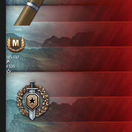
165 037
4 535