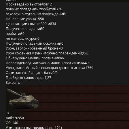
Произведено выстрелов
12
прямых попаданий/пробитий
7/4
осколочно-фугасных повреждений
0
Нанесение урона
1550
с дистанции свыше 300 м
834
Получено попаданий
0
пробитий
0
не нанёсших урон
0
Получено попаданий осколками
0
Урон, заблокированный бронёй
0
Урон союзникам (уничтожено/повреждений)
0/0
Обнаружено машин противника
6
Повреждено/уничтожено машин противника
4/2
Урон, нанесённый с помощью данного игрока
1759
Очки захвата/защиты базы
0/0
Пройдено километров
1,27
Закрыть
tankerus50
Об. 140
Уничтожен выстрелом (Lion_121)