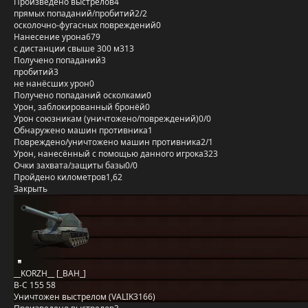
Произведено выстрелов
4
прямых попаданий/пробитий
2/2
осколочно-фугасных повреждений
0
Нанесение урона
679
с дистанции свыше 300 м
313
Получено попаданий
3
пробитий
3
не нанёсших урон
0
Получено попаданий осколками
0
Урон, заблокированный бронёй
0
Урон союзникам (уничтожено/повреждений)
0/0
Обнаружено машин противника
1
Повреждено/уничтожено машин противника
2/1
Урон, нанесённый с помощью данного игрока
323
Очки захвата/защиты базы
0/0
Пройдено километров
1,62
Закрыть
__KORZH__ [_BAH_]
B-C 155 58
Уничтожен выстрелом (VALIK3166)