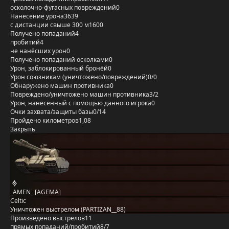
осколочно-фугасных повреждений
0
Нанесение урона
3639
с дистанции свыше 300 м
1600
Получено попаданий
4
пробитий
4
не нанёсших урон
0
Получено попаданий осколками
0
Урон, заблокированный бронёй
0
Урон союзникам (уничтожено/повреждений)
0/0
Обнаружено машин противника
0
Повреждено/уничтожено машин противника
3/2
Урон, нанесённый с помощью данного игрока
0
Очки захвата/защиты базы
0/14
Пройдено километров
1,08
Закрыть
_AMEN_ [AGEMA]
Celtic
Уничтожен выстрелом (PARTIZAN__88)
Произведено выстрелов
11
прямых попаданий/пробитий
8/7