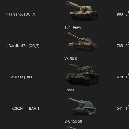
1
Tarzanby [OG_7]
903
0
T54 Heavy
1
DanilkinT34 [OG_7]
785
0
Vz. 58 K
GoDFaTe [DIPP]
679
1
Cobra
__KORZH__ [_BAH_]
541
1
B-C 155 58