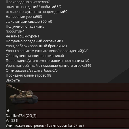
Произведено выстрелов
7
прямых попаданий/пробитий
5/2
осколочно-фугасных повреждений
0
Нанесение урона
903
с дистанции свыше 300 м
0
Получено попаданий
5
пробитий
4
не нанёсших урон
1
Получено попаданий осколками
1
Урон, заблокированный бронёй
320
Урон союзникам (уничтожено/повреждений)
0/0
Обнаружено машин противника
0
Повреждено/уничтожено машин противника
1/0
Урон, нанесённый с помощью данного игрока
349
Очки захвата/защиты базы
0/0
Пройдено километров
0,98
Закрыть
DanilkinT34 [OG_7]
Vz. 58 K
Уничтожен выстрелом (Tpakmopucmka_57rus)