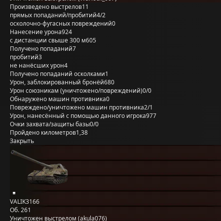
Произведено выстрелов
11
прямых попаданий/пробитий
4/2
осколочно-фугасных повреждений
0
Нанесение урона
924
с дистанции свыше 300 м
605
Получено попаданий
7
пробитий
3
не нанёсших урон
4
Получено попаданий осколками
1
Урон, заблокированный бронёй
680
Урон союзникам (уничтожено/повреждений)
0/0
Обнаружено машин противника
0
Повреждено/уничтожено машин противника
2/1
Урон, нанесённый с помощью данного игрока
977
Очки захвата/защиты базы
0/0
Пройдено километров
1,38
Закрыть
VALIK3166
Об. 261
Уничтожен выстрелом (akula076)