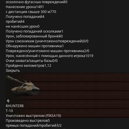
осколочно-фугасных повреждений
0
Нанесение урона
1491
с дистанции свыше 300 м
770
Получено попаданий
4
пробитий
4
не нанёсших урон
0
Получено попаданий осколками
1
Урон, заблокированный бронёй
0
Урон союзникам (уничтожено/повреждений)
0/0
Обнаружено машин противника
1
Повреждено/уничтожено машин противника
2/0
Урон, нанесённый с помощью данного игрока
1019
Очки захвата/защиты базы
0/0
Пройдено километров
1,12
Закрыть
8HUNTER8
Т-10
Уничтожен выстрелом (FIKSA19)
Произведено выстрелов
5
прямых попаданий/пробитий
3/2