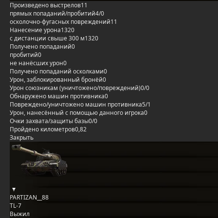
Произведено выстрелов
11
прямых попаданий/пробитий
4/0
осколочно-фугасных повреждений
11
Нанесение урона
1320
с дистанции свыше 300 м
1320
Получено попаданий
0
пробитий
0
не нанёсших урон
0
Получено попаданий осколками
0
Урон, заблокированный бронёй
0
Урон союзникам (уничтожено/повреждений)
0/0
Обнаружено машин противника
0
Повреждено/уничтожено машин противника
5/1
Урон, нанесённый с помощью данного игрока
0
Очки захвата/защиты базы
0/0
Пройдено километров
0,82
Закрыть
PARTIZAN__88
TL-7
Выжил