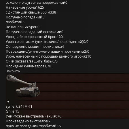
осколочно-фугасных повреждений
0
Нанесение урона
1625
с дистанции свыше 300 м
338
Получено попаданий
5
пробитий
5
не нанёсших урон
0
Получено попаданий осколками
0
Урон, заблокированный бронёй
0
Урон союзникам (уничтожено/повреждений)
0/0
Обнаружено машин противника
4
Повреждено/уничтожено машин противника
2/0
Урон, нанесённый с помощью данного игрока
210
Очки захвата/защиты базы
0/0
Пройдено километров
1,78
Закрыть
symerki34 [M-T]
Grille 15
Уничтожен выстрелом (akula076)
Произведено выстрелов
5
прямых попаданий/пробитий
3/2