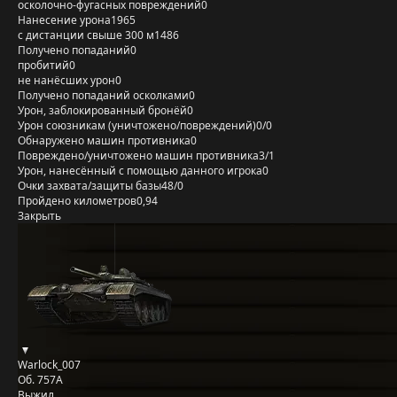
осколочно-фугасных повреждений
0
Нанесение урона
1965
с дистанции свыше 300 м
1486
Получено попаданий
0
пробитий
0
не нанёсших урон
0
Получено попаданий осколками
0
Урон, заблокированный бронёй
0
Урон союзникам (уничтожено/повреждений)
0/0
Обнаружено машин противника
0
Повреждено/уничтожено машин противника
3/1
Урон, нанесённый с помощью данного игрока
0
Очки захвата/защиты базы
48/0
Пройдено километров
0,94
Закрыть
Warlock_007
Об. 757А
Выжил