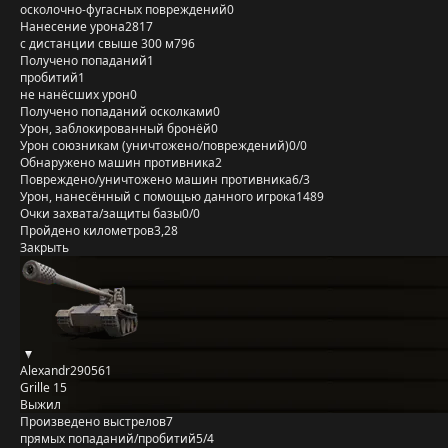
осколочно-фугасных повреждений
0
Нанесение урона
2817
с дистанции свыше 300 м
796
Получено попаданий
1
пробитий
1
не нанёсших урон
0
Получено попаданий осколками
0
Урон, заблокированный бронёй
0
Урон союзникам (уничтожено/повреждений)
0/0
Обнаружено машин противника
2
Повреждено/уничтожено машин противника
6/3
Урон, нанесённый с помощью данного игрока
1489
Очки захвата/защиты базы
0/0
Пройдено километров
3,28
Закрыть
Alexandr290561
Grille 15
Выжил
Произведено выстрелов
7
прямых попаданий/пробитий
5/4