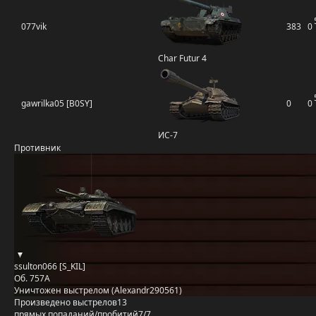
077vik
383
0
Char Futur 4
gawrilka05 [B0SY]
0
0
ИС-7
Противник
ssulton066 [S_KIL]
Об. 757А
Уничтожен выстрелом (Alexandr290561)
Произведено выстрелов
13
прямых попаданий/пробитий
7/7