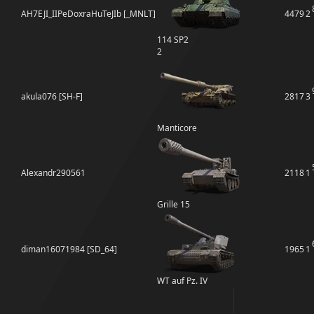
AH7EJI_IIPeDoxraHuTeJIb [_MNLT]
4479
2
114 SP2
2
akula076 [SH-F]
2817
3
Manticore
Alexandr290561
2118
1
Grille 15
diman16071984 [SD_64]
1965
1
WT auf Pz. IV