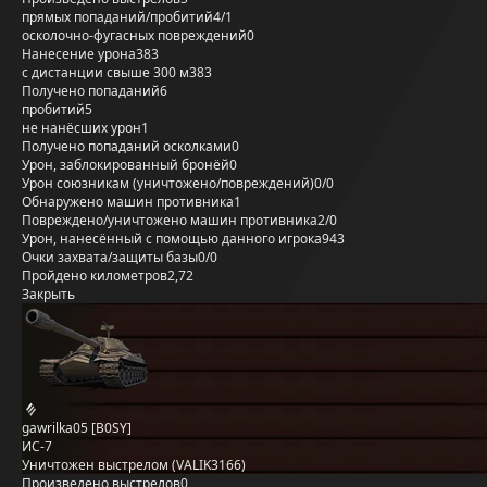
прямых попаданий/пробитий
4/1
осколочно-фугасных повреждений
0
Нанесение урона
383
с дистанции свыше 300 м
383
Получено попаданий
6
пробитий
5
не нанёсших урон
1
Получено попаданий осколками
0
Урон, заблокированный бронёй
0
Урон союзникам (уничтожено/повреждений)
0/0
Обнаружено машин противника
1
Повреждено/уничтожено машин противника
2/0
Урон, нанесённый с помощью данного игрока
943
Очки захвата/защиты базы
0/0
Пройдено километров
2,72
Закрыть
gawrilka05 [B0SY]
ИС-7
Уничтожен выстрелом (VALIK3166)
Произведено выстрелов
0