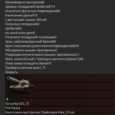
Произведено выстрелов
8
прямых попаданий/пробитий
7/3
осколочно-фугасных повреждений
0
Нанесение урона
918
с дистанции свыше 300 м
0
Получено попаданий
2
пробитий
2
не нанёсших урон
0
Получено попаданий осколками
0
Урон, заблокированный бронёй
0
Урон союзникам (уничтожено/повреждений)
0/0
Обнаружено машин противника
0
Повреждено/уничтожено машин противника
2/1
Урон, нанесённый с помощью данного игрока
1268
Очки захвата/защиты базы
0/0
Пройдено километров
1,75
Закрыть
Tarzanby [OG_7]
T54 Heavy
Уничтожен выстрелом (Tpakmopucmka_57rus)