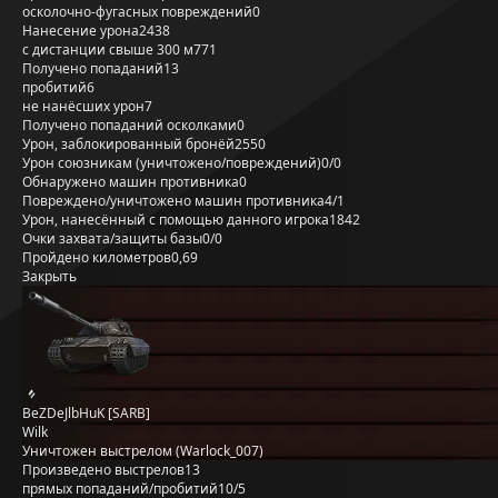
осколочно-фугасных повреждений
0
Нанесение урона
2438
с дистанции свыше 300 м
771
Получено попаданий
13
пробитий
6
не нанёсших урон
7
Получено попаданий осколками
0
Урон, заблокированный бронёй
2550
Урон союзникам (уничтожено/повреждений)
0/0
Обнаружено машин противника
0
Повреждено/уничтожено машин противника
4/1
Урон, нанесённый с помощью данного игрока
1842
Очки захвата/защиты базы
0/0
Пройдено километров
0,69
Закрыть
BeZDeJlbHuK [SARB]
Wilk
Уничтожен выстрелом (Warlock_007)
Произведено выстрелов
13
прямых попаданий/пробитий
10/5