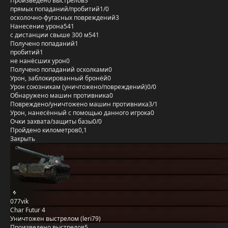
Произведено выстрелов
3
прямых попаданий/пробитий
1/0
осколочно-фугасных повреждений
3
Нанесение урона
541
с дистанции свыше 300 м
541
Получено попаданий
1
пробитий
1
не нанёсших урон
0
Получено попаданий осколками
0
Урон, заблокированный бронёй
0
Урон союзникам (уничтожено/повреждений)
0/0
Обнаружено машин противника
0
Повреждено/уничтожено машин противника
3/1
Урон, нанесённый с помощью данного игрока
0
Очки захвата/защиты базы
0/0
Пройдено километров
0,1
Закрыть
077vik
Char Futur 4
Уничтожен выстрелом (leri79)
Произведено выстрелов
5