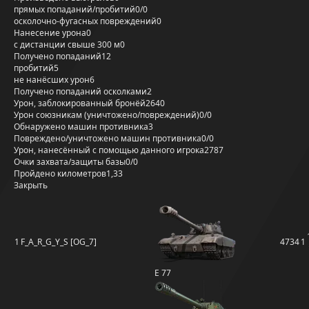
прямых попаданий/пробитий
0/0
осколочно-фугасных повреждений
0
Нанесение урона
0
с дистанции свыше 300 м
0
Получено попаданий
12
пробитий
5
не нанёсших урон
6
Получено попаданий осколками
2
Урон, заблокированный бронёй
2640
Урон союзникам (уничтожено/повреждений)
0/0
Обнаружено машин противника
3
Повреждено/уничтожено машин противника
0/0
Урон, нанесённый с помощью данного игрока
2787
Очки захвата/защиты базы
0/0
Пройдено километров
1,33
Закрыть
1
F_A_R_G_Y_S [OG_7]
4734
1
E 77