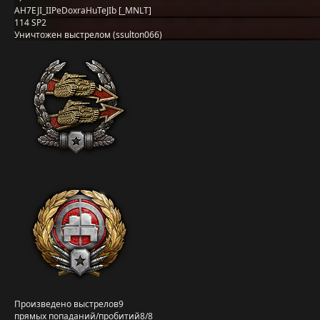
AH7EJI_IIPeDoxraHuTeJIb [_MNLT]
114 SP2
Уничтожен выстрелом (ssulton066)
Произведено выстрелов
9
прямых попаданий/пробитий
8/8