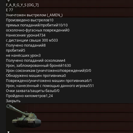
F_A_R_G_Y_S [OG_7]
E 77
Уничтожен выстрелом (_AMEN_)
Произведено выстрелов
10
прямых попаданий/пробитий
10/10
осколочно-фугасных повреждений
0
Нанесение урона
4734
с дистанции свыше 300 м
503
Получено попаданий
8
пробитий
5
не нанёсших урон
3
Получено попаданий осколками
4
Урон, заблокированный бронёй
1630
Урон союзникам (уничтожено/повреждений)
0/0
Обнаружено машин противника
0
Повреждено/уничтожено машин противника
6/1
Урон, нанесённый с помощью данного игрока
551
Очки захвата/защиты базы
0/0
Пройдено километров
1,24
Закрыть