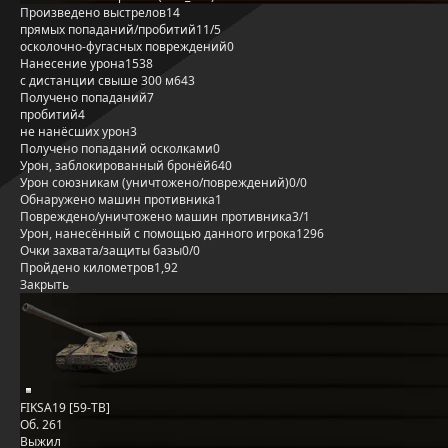
Произведено выстрелов
14
прямых попаданий/пробитий
11/5
осколочно-фугасных повреждений
0
Нанесение урона
1538
с дистанции свыше 300 м
643
Получено попаданий
7
пробитий
4
не нанёсших урон
3
Получено попаданий осколками
0
Урон, заблокированный бронёй
640
Урон союзникам (уничтожено/повреждений)
0/0
Обнаружено машин противника
1
Повреждено/уничтожено машин противника
3/1
Урон, нанесённый с помощью данного игрока
1296
Очки захвата/защиты базы
0/0
Пройдено километров
1,92
Закрыть
FIKSA19 [59-TB]
Об. 261
Выжил