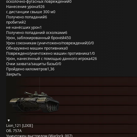
осколочно-фугасных повреждений
0
Нанесение урона
926
с дистанции свыше 300 м
0
Получено попаданий
6
пробитий
2
не нанёсших урон
1
Получено попаданий осколками
6
Урон, заблокированный бронёй
450
Урон союзникам (уничтожено/повреждений)
0/0
Обнаружено машин противника
0
Повреждено/уничтожено машин противника
1/0
Урон, нанесённый с помощью данного игрока
426
Очки захвата/защиты базы
0/0
Пройдено километров
1,36
Закрыть
Lion_121 [LIXIE]
Об. 757А
Уничтожен выстрелом (Warlock_007)