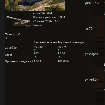
yurik19777
akula076 [SH-F]
Личный рейтинг:
5 934
20 июня 2026 г. 17:55
Выжил
leri79
"Manticore"
Базовый аккаунт
Танковый премиум
30 250
45 375
Серебро
903
1 354
grishapon
Опыт
Процент попаданий
11/11
100,00%
symerki34