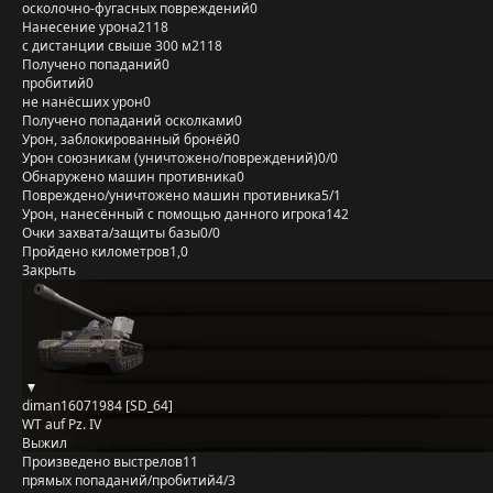
осколочно-фугасных повреждений
0
Нанесение урона
2118
с дистанции свыше 300 м
2118
Получено попаданий
0
пробитий
0
не нанёсших урон
0
Получено попаданий осколками
0
Урон, заблокированный бронёй
0
Урон союзникам (уничтожено/повреждений)
0/0
Обнаружено машин противника
0
Повреждено/уничтожено машин противника
5/1
Урон, нанесённый с помощью данного игрока
142
Очки захвата/защиты базы
0/0
Пройдено километров
1,0
Закрыть
diman16071984 [SD_64]
WT auf Pz. IV
Выжил
Произведено выстрелов
11
прямых попаданий/пробитий
4/3