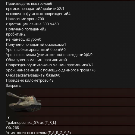
Произведено выстрелов
6
прямых попаданий/пробитий
2/1
осколочно-фугасных повреждений
4
Нанесение урона
700
с дистанции свыше 300 м
450
Получено попаданий
2
пробитий
2
не нанёсших урон
0
Получено попаданий осколками
1
Урон, заблокированный бронёй
0
Урон союзникам (уничтожено/повреждений)
0/0
Обнаружено машин противника
0
Повреждено/уничтожено машин противника
3/2
Урон, нанесённый с помощью данного игрока
778
Очки захвата/защиты базы
0/0
Пройдено километров
0,48
Закрыть
Tpakmopucmka_57rus [T_R_L]
Об. 268
Уничтожен выстрелом (F_A_R_G_Y_S)