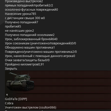
Произведено выстрелов
2
прямых попаданий/пробитий
2/2
осколочно-фугасных повреждений
0
Нанесение урона
785
с дистанции свыше 300 м
0
Получено попаданий
7
пробитий
5
не нанёсших урон
2
Получено попаданий осколками
2
Урон, заблокированный бронёй
640
Урон союзникам (уничтожено/повреждений)
0/0
Обнаружено машин противника
1
Повреждено/уничтожено машин противника
2/0
Урон, нанесённый с помощью данного игрока
0
Очки захвата/защиты базы
0/0
Пройдено километров
0,91
Закрыть
GoDFaTe [DIPP]
Cobra
Уничтожен выстрелом (ssulton066)