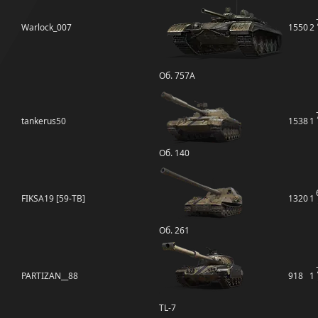
Warlock_007
1550
2
Об. 757А
tankerus50
1538
1
Об. 140
FIKSA19 [59-TB]
1320
1
Об. 261
PARTIZAN__88
918
1
TL-7