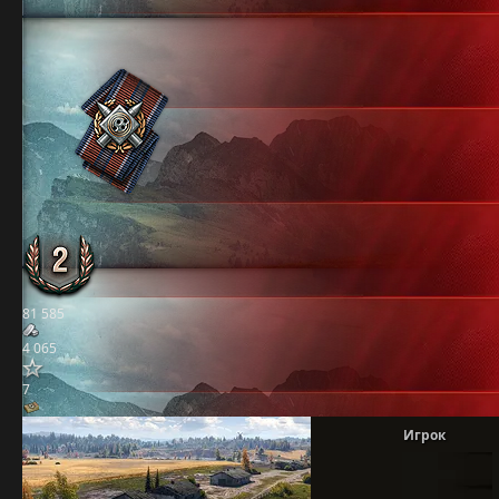
81 585
4 065
7
Игрок