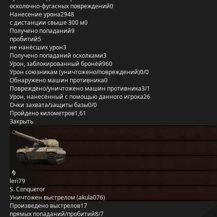
осколочно-фугасных повреждений
0
Нанесение урона
2948
с дистанции свыше 300 м
0
Получено попаданий
9
пробитий
5
не нанёсших урон
3
Получено попаданий осколками
3
Урон, заблокированный бронёй
960
Урон союзникам (уничтожено/повреждений)
0/0
Обнаружено машин противника
0
Повреждено/уничтожено машин противника
3/1
Урон, нанесённый с помощью данного игрока
26
Очки захвата/защиты базы
0/0
Пройдено километров
1,61
Закрыть
leri79
S. Conqueror
Уничтожен выстрелом (akula076)
Произведено выстрелов
17
прямых попаданий/пробитий
8/7