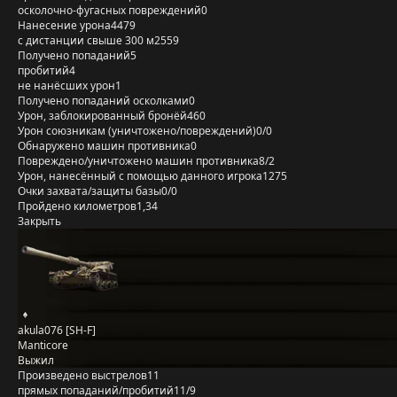
осколочно-фугасных повреждений
0
Нанесение урона
4479
с дистанции свыше 300 м
2559
Получено попаданий
5
пробитий
4
не нанёсших урон
1
Получено попаданий осколками
0
Урон, заблокированный бронёй
460
Урон союзникам (уничтожено/повреждений)
0/0
Обнаружено машин противника
0
Повреждено/уничтожено машин противника
8/2
Урон, нанесённый с помощью данного игрока
1275
Очки захвата/защиты базы
0/0
Пройдено километров
1,34
Закрыть
akula076 [SH-F]
Manticore
Выжил
Произведено выстрелов
11
прямых попаданий/пробитий
11/9