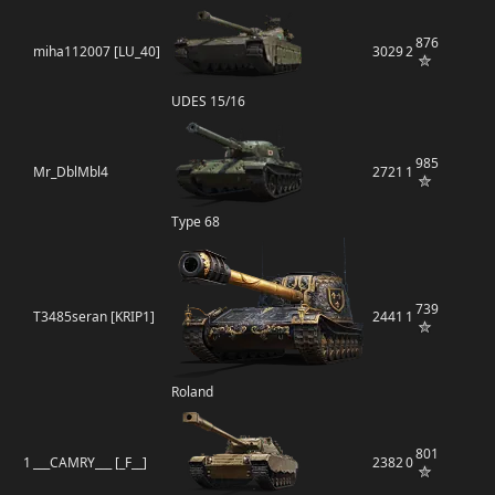
876
miha112007 [LU_40]
3029
2
UDES 15/16
985
Mr_DblMbl4
2721
1
Type 68
739
T3485seran [KRIP1]
2441
1
Roland
801
1
___CAMRY___ [_F__]
2382
0