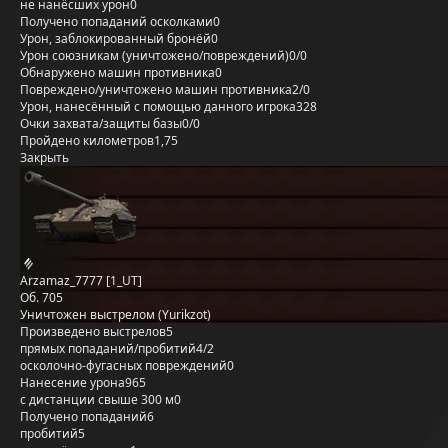
не нанёсших урон
0
Получено попаданий осколками
0
Урон, заблокированный бронёй
0
Урон союзникам (уничтожено/повреждений)
0/0
Обнаружено машин противника
0
Повреждено/уничтожено машин противника
2/0
Урон, нанесённый с помощью данного игрока
328
Очки захвата/защиты базы
0/0
Пройдено километров
1,75
Закрыть
Arzamaz_7777 [1_UT]
Об. 705
Уничтожен выстрелом (Yurikzot)
Произведено выстрелов
5
прямых попаданий/пробитий
4/2
осколочно-фугасных повреждений
0
Нанесение урона
965
с дистанции свыше 300 м
0
Получено попаданий
6
пробитий
5