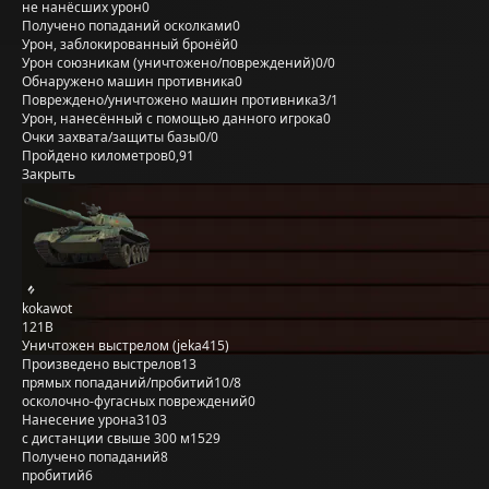
не нанёсших урон
0
Получено попаданий осколками
0
Урон, заблокированный бронёй
0
Урон союзникам (уничтожено/повреждений)
0/0
Обнаружено машин противника
0
Повреждено/уничтожено машин противника
3/1
Урон, нанесённый с помощью данного игрока
0
Очки захвата/защиты базы
0/0
Пройдено километров
0,91
Закрыть
kokawot
121B
Уничтожен выстрелом (jeka415)
Произведено выстрелов
13
прямых попаданий/пробитий
10/8
осколочно-фугасных повреждений
0
Нанесение урона
3103
с дистанции свыше 300 м
1529
Получено попаданий
8
пробитий
6