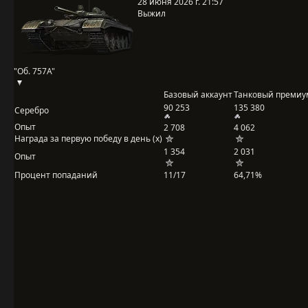
28 июня 2026 г. 21:57
Выжил
"Об. 757А"
Базовый аккаунт
Танковый премиу
90 253
135 380
Серебро
Опыт
2 708
4 062
Награда за первую победу в день (x)
1 354
2 031
Опыт
Процент попаданий
11/17
64,71%