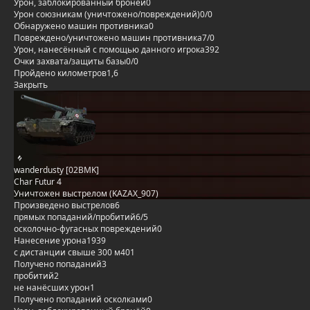
Урон, заблокированный бронёй
0
Урон союзникам (уничтожено/повреждений)
0/0
Обнаружено машин противника
0
Повреждено/уничтожено машин противника
7/0
Урон, нанесённый с помощью данного игрока
392
Очки захвата/защиты базы
0/0
Пройдено километров
1,6
Закрыть
wanderdusty [02BMK]
Char Futur 4
Уничтожен выстрелом (KAZAX_907)
Произведено выстрелов
6
прямых попаданий/пробитий
6/5
осколочно-фугасных повреждений
0
Нанесение урона
1939
с дистанции свыше 300 м
401
Получено попаданий
3
пробитий
2
не нанёсших урон
1
Получено попаданий осколками
0