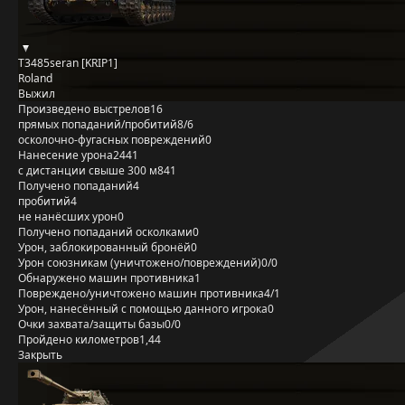
T3485seran [KRIP1]
Roland
Выжил
Произведено выстрелов
16
прямых попаданий/пробитий
8/6
осколочно-фугасных повреждений
0
Нанесение урона
2441
с дистанции свыше 300 м
841
Получено попаданий
4
пробитий
4
не нанёсших урон
0
Получено попаданий осколками
0
Урон, заблокированный бронёй
0
Урон союзникам (уничтожено/повреждений)
0/0
Обнаружено машин противника
1
Повреждено/уничтожено машин противника
4/1
Урон, нанесённый с помощью данного игрока
0
Очки захвата/защиты базы
0/0
Пройдено километров
1,44
Закрыть