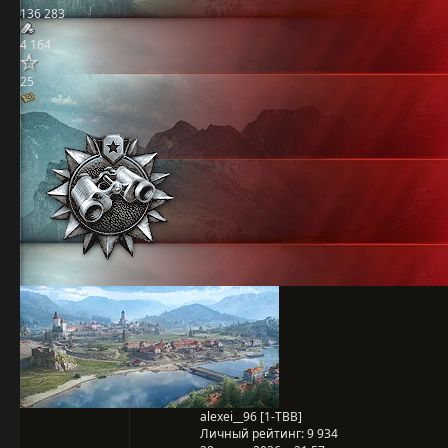
136 283
4 164
25
alexei__96 [1-TBB]
Личный рейтинг:
9 934