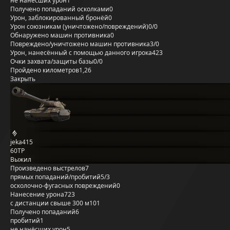
не нанёсших урон
1
Получено попаданий осколками
0
Урон, заблокированный бронёй
0
Урон союзникам (уничтожено/повреждений)
0/0
Обнаружено машин противника
0
Повреждено/уничтожено машин противника
3/0
Урон, нанесённый с помощью данного игрока
423
Очки захвата/защиты базы
0/0
Пройдено километров
1,26
Закрыть
jeka415
60TP
Выжил
Произведено выстрелов
7
прямых попаданий/пробитий
5/3
осколочно-фугасных повреждений
0
Нанесение урона
723
с дистанции свыше 300 м
101
Получено попаданий
6
пробитий
1
не нанёсших урон
5