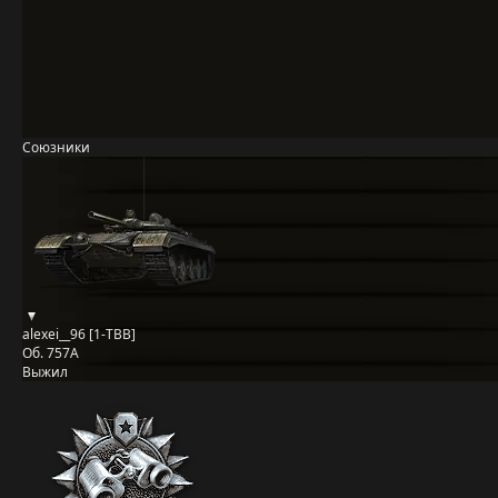
Союзники
alexei__96 [1-TBB]
Об. 757А
Выжил