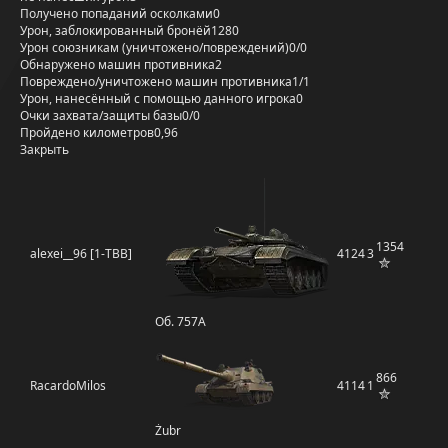
Получено попаданий осколками
0
Урон, заблокированный бронёй
1280
Урон союзникам (уничтожено/повреждений)
0/0
Обнаружено машин противника
2
Повреждено/уничтожено машин противника
1/1
Урон, нанесённый с помощью данного игрока
0
Очки захвата/защиты базы
0/0
Пройдено километров
0,96
Закрыть
1354
alexei__96 [1-TBB]
4124
3
Об. 757А
866
RacardoMilos
4114
1
Żubr