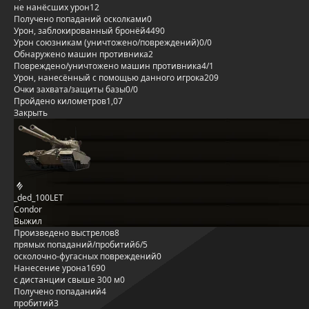
не нанёсших урон
12
Получено попаданий осколками
0
Урон, заблокированный бронёй
4490
Урон союзникам (уничтожено/повреждений)
0/0
Обнаружено машин противника
2
Повреждено/уничтожено машин противника
4/1
Урон, нанесённый с помощью данного игрока
209
Очки захвата/защиты базы
0/0
Пройдено километров
1,07
Закрыть
_ded_100LET
Condor
Выжил
Произведено выстрелов
8
прямых попаданий/пробитий
6/5
осколочно-фугасных повреждений
0
Нанесение урона
1690
с дистанции свыше 300 м
0
Получено попаданий
4
пробитий
3