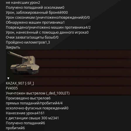
не нанёсших урон
2
Получено попаданий осколками
0
Урон, заблокированный бронёй
900
Урон союзникам (уничтожено/повреждений)
0/0
Обнаружено машин противника
1
Повреждено/уничтожено машин противника
4/2
Урон, нанесённый с помощью данного игрока
0
Очки захвата/защиты базы
0/0
Пройдено километров
1,3
Закрыть
KAZAX_907 [-SF_]
FV4005
Уничтожен выстрелом (_ded_100LET)
Произведено выстрелов
6
прямых попаданий/пробитий
4/4
осколочно-фугасных повреждений
0
Нанесение урона
4161
с дистанции свыше 300 м
2341
Получено попаданий
6
пробитий
6