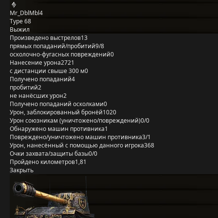
Mr_DblMbl4
Type 68
Выжил
Произведено выстрелов
13
прямых попаданий/пробитий
9/8
осколочно-фугасных повреждений
0
Нанесение урона
2721
с дистанции свыше 300 м
0
Получено попаданий
4
пробитий
2
не нанёсших урон
2
Получено попаданий осколками
0
Урон, заблокированный бронёй
1020
Урон союзникам (уничтожено/повреждений)
0/0
Обнаружено машин противника
1
Повреждено/уничтожено машин противника
3/1
Урон, нанесённый с помощью данного игрока
368
Очки захвата/защиты базы
0/0
Пройдено километров
1,81
Закрыть