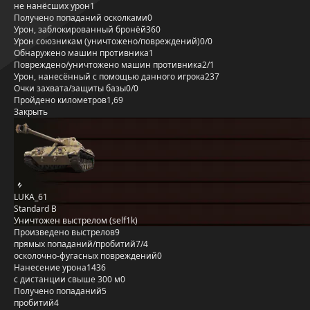
не нанёсших урон
1
Получено попаданий осколками
0
Урон, заблокированный бронёй
360
Урон союзникам (уничтожено/повреждений)
0/0
Обнаружено машин противника
1
Повреждено/уничтожено машин противника
2/1
Урон, нанесённый с помощью данного игрока
237
Очки захвата/защиты базы
0/0
Пройдено километров
1,69
Закрыть
LUKA_61
Standard B
Уничтожен выстрелом (self1k)
Произведено выстрелов
9
прямых попаданий/пробитий
7/4
осколочно-фугасных повреждений
0
Нанесение урона
1436
с дистанции свыше 300 м
0
Получено попаданий
5
пробитий
4