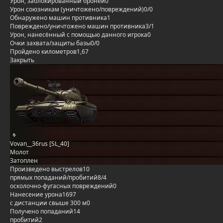
Урон, заблокированный бронёй
0
Урон союзникам (уничтожено/повреждений)
0/0
Обнаружено машин противника
1
Повреждено/уничтожено машин противника
3/1
Урон, нанесённый с помощью данного игрока
0
Очки захвата/защиты базы
0/0
Пройдено километров
1,67
Закрыть
Vovan__36rus [SL_40]
Молот
Затоплен
Произведено выстрелов
10
прямых попаданий/пробитий
8/4
осколочно-фугасных повреждений
0
Нанесение урона
1697
с дистанции свыше 300 м
0
Получено попаданий
14
пробитий
2