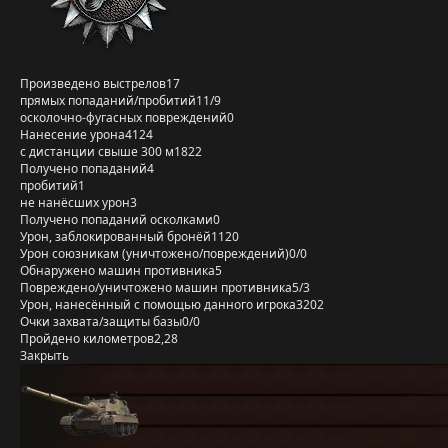
Произведено выстрелов
17
прямых попаданий/пробитий
11/9
осколочно-фугасных повреждений
0
Нанесение урона
4124
с дистанции свыше 300 м
1822
Получено попаданий
4
пробитий
1
не нанёсших урон
3
Получено попаданий осколками
0
Урон, заблокированный бронёй
1120
Урон союзникам (уничтожено/повреждений)
0/0
Обнаружено машин противника
5
Повреждено/уничтожено машин противника
5/3
Урон, нанесённый с помощью данного игрока
3202
Очки захвата/защиты базы
0/0
Пройдено километров
2,28
Закрыть