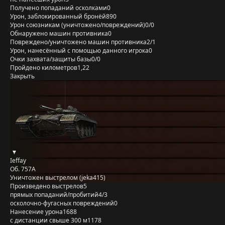
Получено попаданий осколками
0
Урон, заблокированный бронёй
890
Урон союзникам (уничтожено/повреждений)
0/0
Обнаружено машин противника
0
Повреждено/уничтожено машин противника
2/1
Урон, нанесённый с помощью данного игрока
0
Очки захвата/защиты базы
0/0
Пройдено километров
1,22
Закрыть
Ieffay
Об. 757А
Уничтожен выстрелом (jeka415)
Произведено выстрелов
5
прямых попаданий/пробитий
4/3
осколочно-фугасных повреждений
0
Нанесение урона
1688
с дистанции свыше 300 м
1178