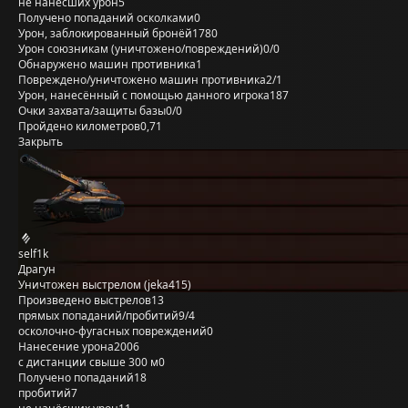
не нанёсших урон
5
Получено попаданий осколками
0
Урон, заблокированный бронёй
1780
Урон союзникам (уничтожено/повреждений)
0/0
Обнаружено машин противника
1
Повреждено/уничтожено машин противника
2/1
Урон, нанесённый с помощью данного игрока
187
Очки захвата/защиты базы
0/0
Пройдено километров
0,71
Закрыть
self1k
Драгун
Уничтожен выстрелом (jeka415)
Произведено выстрелов
13
прямых попаданий/пробитий
9/4
осколочно-фугасных повреждений
0
Нанесение урона
2006
с дистанции свыше 300 м
0
Получено попаданий
18
пробитий
7