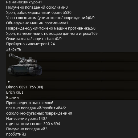
не нанёсших урон
1
Получено попаданий осколками
0
Урон, заблокированный бронёй
530
Урон союзникам (уничтожено/повреждений)
0/0
Обнаружено машин противника
1
Повреждено/уничтожено машин противника
2/0
Урон, нанесённый с помощью данного игрока
169
Очки захвата/защиты базы
0/0
Пройдено километров
1,24
Закрыть
Dimon_6891 [PSVDN]
Erich Kn. I
Выжил
Произведено выстрелов
6
прямых попаданий/пробитий
4/2
осколочно-фугасных повреждений
0
Нанесение урона
1407
с дистанции свыше 300 м
694
Получено попаданий
3
пробитий
3