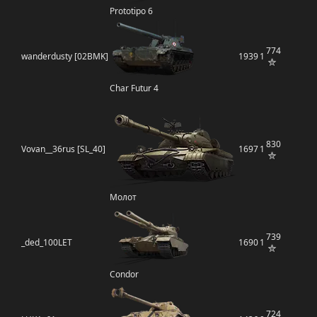
Prototipo 6
774
wanderdusty [02BMK]
1939
1
Char Futur 4
830
Vovan__36rus [SL_40]
1697
1
Молот
739
_ded_100LET
1690
1
Condor
724