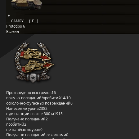
___CAMRY___ [_F__]
Prototipo 6
Выжил
Произведено выстрелов
16
прямых попаданий/пробитий
14/10
осколочно-фугасных повреждений
0
Нанесение урона
2382
с дистанции свыше 300 м
1915
Получено попаданий
2
пробитий
2
не нанёсших урон
0
Получено попаданий осколками
0