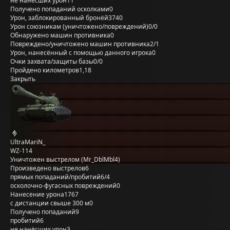
не нанёсших урон
11
Получено попаданий осколками
0
Урон, заблокированный бронёй
3740
Урон союзникам (уничтожено/повреждений)
0/0
Обнаружено машин противника
0
Повреждено/уничтожено машин противника
2/1
Урон, нанесённый с помощью данного игрока
0
Очки захвата/защиты базы
0/0
Пройдено километров
1,18
Закрыть
UltraMariN_
WZ-114
Уничтожен выстрелом (Mr_DblMbl4)
Произведено выстрелов
6
прямых попаданий/пробитий
6/4
осколочно-фугасных повреждений
0
Нанесение урона
1767
с дистанции свыше 300 м
0
Получено попаданий
9
пробитий
6
не нанёсших урон
3