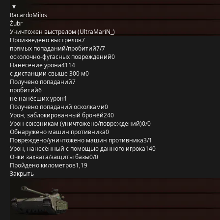
RacardoMilos
Żubr
Уничтожен выстрелом (UltraMariN_)
Произведено выстрелов
7
прямых попаданий/пробитий
7/7
осколочно-фугасных повреждений
0
Нанесение урона
4114
с дистанции свыше 300 м
0
Получено попаданий
7
пробитий
6
не нанёсших урон
1
Получено попаданий осколками
0
Урон, заблокированный бронёй
240
Урон союзникам (уничтожено/повреждений)
0/0
Обнаружено машин противника
0
Повреждено/уничтожено машин противника
3/1
Урон, нанесённый с помощью данного игрока
140
Очки захвата/защиты базы
0/0
Пройдено километров
1,19
Закрыть