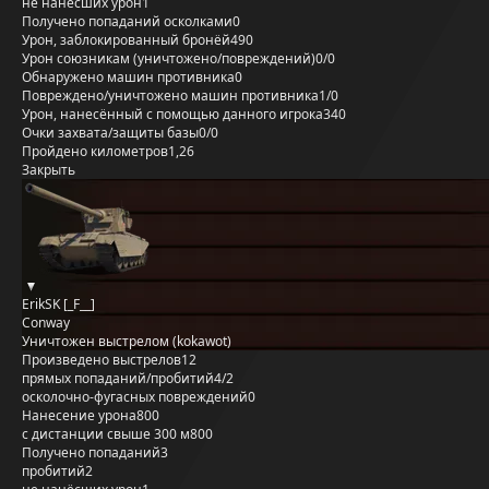
не нанёсших урон
1
Получено попаданий осколками
0
Урон, заблокированный бронёй
490
Урон союзникам (уничтожено/повреждений)
0/0
Обнаружено машин противника
0
Повреждено/уничтожено машин противника
1/0
Урон, нанесённый с помощью данного игрока
340
Очки захвата/защиты базы
0/0
Пройдено километров
1,26
Закрыть
ErikSK [_F__]
Conway
Уничтожен выстрелом (kokawot)
Произведено выстрелов
12
прямых попаданий/пробитий
4/2
осколочно-фугасных повреждений
0
Нанесение урона
800
с дистанции свыше 300 м
800
Получено попаданий
3
пробитий
2