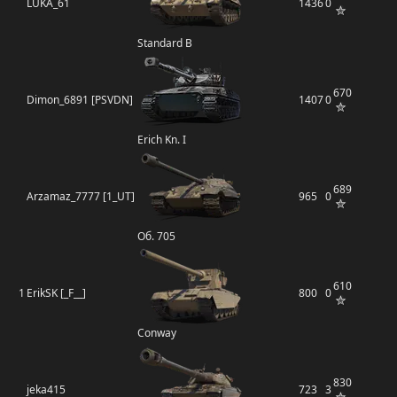
LUKA_61
1436
0
Standard B
670
Dimon_6891 [PSVDN]
1407
0
Erich Kn. I
689
Arzamaz_7777 [1_UT]
965
0
Об. 705
610
1
ErikSK [_F__]
800
0
Conway
830
jeka415
723
3