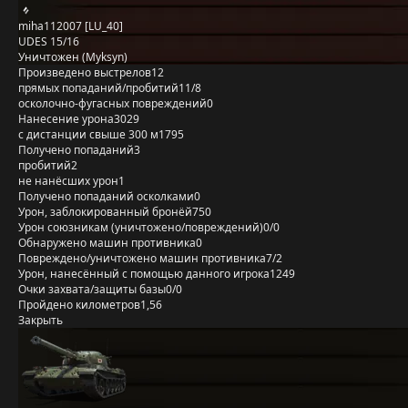
miha112007 [LU_40]
UDES 15/16
Уничтожен (Myksyn)
Произведено выстрелов
12
прямых попаданий/пробитий
11/8
осколочно-фугасных повреждений
0
Нанесение урона
3029
с дистанции свыше 300 м
1795
Получено попаданий
3
пробитий
2
не нанёсших урон
1
Получено попаданий осколками
0
Урон, заблокированный бронёй
750
Урон союзникам (уничтожено/повреждений)
0/0
Обнаружено машин противника
0
Повреждено/уничтожено машин противника
7/2
Урон, нанесённый с помощью данного игрока
1249
Очки захвата/защиты базы
0/0
Пройдено километров
1,56
Закрыть