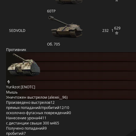
60TP
629
SEDVOLD
232
1
Об. 705
Противник
Yurikzot [ENOTC]
Мышь
Уничтожен выстрелом (alexei__96)
Произведено выстрелов
12
прямых попаданий/пробитий
12/10
осколочно-фугасных повреждений
0
Нанесение урона
4411
с дистанции свыше 300 м
465
Получено попаданий
9
пробитий
7