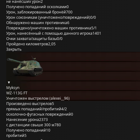
не нанёсших урон
2
Получено попаданий осколками
0
Урон, заблокированный бронёй
700
Урон союзникам (уничтожено/повреждений)
0/0
Обнаружено машин противника
6
Повреждено/уничтожено машин противника
5/1
Урон, нанесённый с помощью данного игрока
1401
Очки захвата/защиты базы
0/0
Пройдено километров
2,05
Закрыть
Myksyn
WZ-113G FT
Уничтожен выстрелом (alexei__96)
Произведено выстрелов
5
прямых попаданий/пробитий
4/2
осколочно-фугасных повреждений
0
Нанесение урона
2373
с дистанции свыше 300 м
780
Получено попаданий
10
пробитий
5