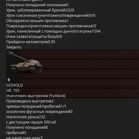
Получено попаданий осколками
0
Урон, заблокированный бронёй
2320
Урон союзникам (уничтожено/повреждений)
0/0
Обнаружено машин противника
1
Повреждено/уничтожено машин противника
4/3
Урон, нанесённый с помощью данного игрока
1594
Очки захвата/защиты базы
0/0
Пройдено километров
0,95
Закрыть
SEDVOLD
Об. 705
Уничтожен выстрелом (Yurikzot)
Произведено выстрелов
2
прямых попаданий/пробитий
1/1
осколочно-фугасных повреждений
0
Нанесение урона
232
с дистанции свыше 300 м
0
Получено попаданий
8
пробитий
5
не нанёсших урон
3