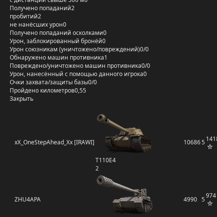
Получено попаданий
2
пробитий
2
не нанёсших урон
0
Получено попаданий осколками
0
Урон, заблокированный бронёй
0
Урон союзникам (уничтожено/повреждений)
0/0
Обнаружено машин противника
1
Повреждено/уничтожено машин противника
0/0
Урон, нанесённый с помощью данного игрока
0
Очки захвата/защиты базы
0/0
Пройдено километров
0,55
Закрыть
141
xX_OneStepAhead_Xx [IRAWI]
10686
5
T110E4
2
974
ZHU4APA
4990
5