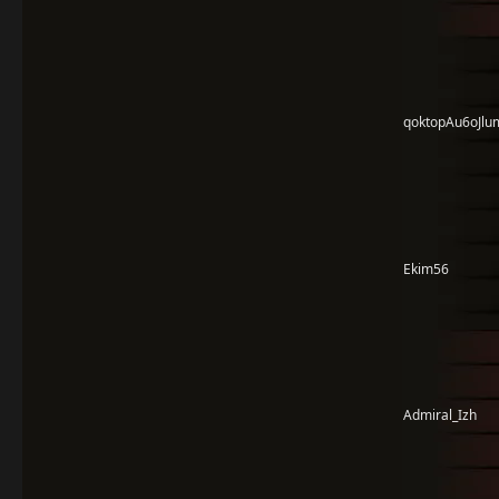
qoktopAu6oJlu
Ekim56
Admiral_Izh