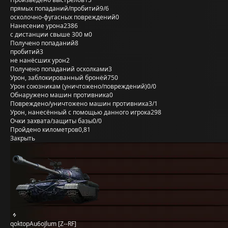
прямых попаданий/пробитий
9/6
осколочно-фугасных повреждений
0
Нанесение урона
2386
с дистанции свыше 300 м
0
Получено попаданий
8
пробитий
3
не нанёсших урон
2
Получено попаданий осколками
3
Урон, заблокированный бронёй
750
Урон союзникам (уничтожено/повреждений)
0/0
Обнаружено машин противника
0
Повреждено/уничтожено машин противника
3/1
Урон, нанесённый с помощью данного игрока
298
Очки захвата/защиты базы
0/0
Пройдено километров
0,81
Закрыть
qoktopAu6oJlum [Z--RF]