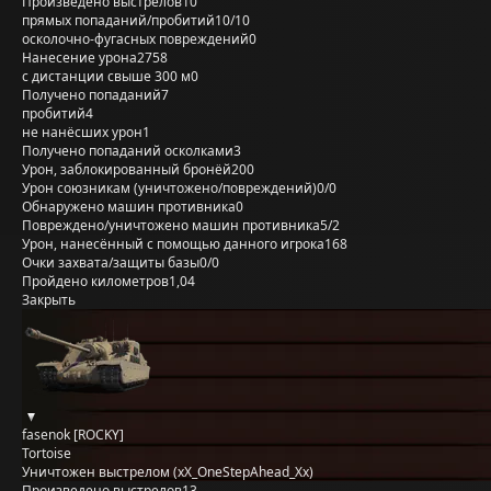
Произведено выстрелов
10
прямых попаданий/пробитий
10/10
осколочно-фугасных повреждений
0
Нанесение урона
2758
с дистанции свыше 300 м
0
Получено попаданий
7
пробитий
4
не нанёсших урон
1
Получено попаданий осколками
3
Урон, заблокированный бронёй
200
Урон союзникам (уничтожено/повреждений)
0/0
Обнаружено машин противника
0
Повреждено/уничтожено машин противника
5/2
Урон, нанесённый с помощью данного игрока
168
Очки захвата/защиты базы
0/0
Пройдено километров
1,04
Закрыть
fasenok [ROCKY]
Tortoise
Уничтожен выстрелом (xX_OneStepAhead_Xx)
Произведено выстрелов
13