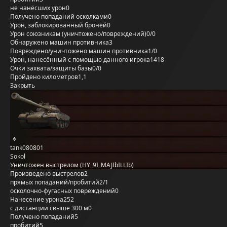
не нанёсших урон
0
Получено попаданий осколками
0
Урон, заблокированный бронёй
0
Урон союзникам (уничтожено/повреждений)
0/0
Обнаружено машин противника
3
Повреждено/уничтожено машин противника
1/0
Урон, нанесённый с помощью данного игрока
1418
Очки захвата/защиты базы
0/0
Пройдено километров
1,1
Закрыть
tank080801
Sokol
Уничтожен выстрелом (HY_9I_MAJIbILLIb)
Произведено выстрелов
2
прямых попаданий/пробитий
2/1
осколочно-фугасных повреждений
0
Нанесение урона
252
с дистанции свыше 300 м
0
Получено попаданий
5
пробитий
5