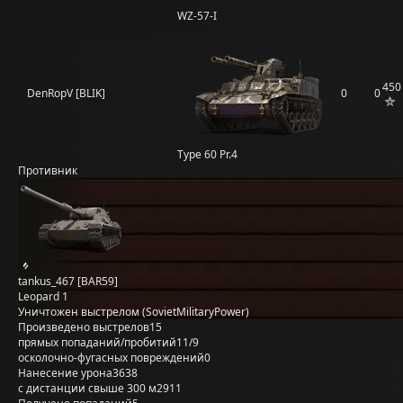
WZ-57-I
450
DenRopV [BLIK]
0
0
Type 60 Pr.4
Противник
tankus_467 [BAR59]
Leopard 1
Уничтожен выстрелом (SovietMilitaryPower)
Произведено выстрелов
15
прямых попаданий/пробитий
11/9
осколочно-фугасных повреждений
0
Нанесение урона
3638
с дистанции свыше 300 м
2911