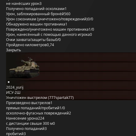
не нанёсших урон
3
Получено попаданий осколками
1
Урон, заблокированный бронёй
560
Урон союзникам (уничтожено/повреждений)
0/0
Обнаружено машин противника
1
Повреждено/уничтожено машин противника
1/0
Урон, нанесённый с помощью данного игрока
0
Очки захвата/защиты базы
0/0
Пройдено километров
0,74
Закрыть
2024_yurij
ИСУ-2Ш
Уничтожен выстрелом (777spartak77)
Произведено выстрелов
1
прямых попаданий/пробитий
1/0
осколочно-фугасных повреждений
2
Нанесение урона
224
с дистанции свыше 300 м
0
Получено попаданий
3
пробитий
3