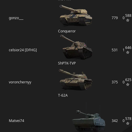
588
gonzo___
779
0
Conqueror
646
celsior24 [DFHG]
531
1
ShPTK-TVP
625
voronchernyy
375
0
Т-62А
578
Matvei74
342
0