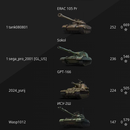
ERAC 105 Pr
669
1
tank080801
252
0
Sokol
546
1
sega_pro_2001 [GL_US]
236
0
GPT-166
505
2024_yurij
224
0
ИСУ-2Ш
579
Wasp1012
147
0