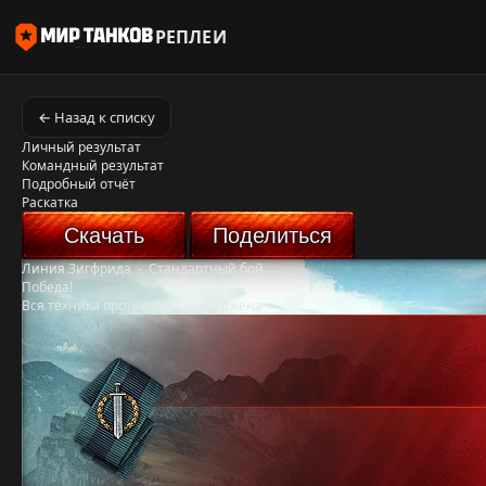
РЕПЛЕИ
← Назад к списку
Личный результат
Командный результат
Подробный отчёт
Раскатка
Скачать
Поделиться
Линия Зигфрида
-
Стандартный бой
Победа!
Вся техника противника уничтожена