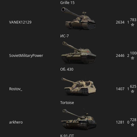
Grille 15
783
VANEK12129
2634
1
ИС-7
100
SovietMilitaryPower
2446
2
Об. 430
625
Rostov_
1407
1
Tortoise
728
arkhero
1281
0
К-91-ПТ