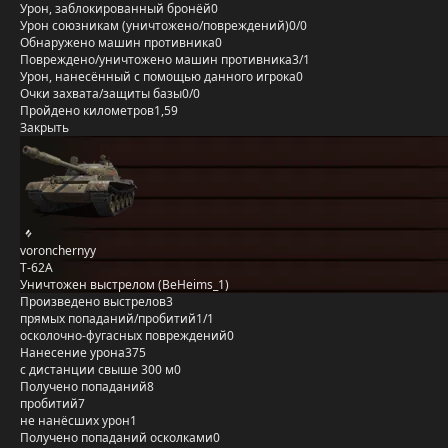
Урон, заблокированный бронёй
0
Урон союзникам (уничтожено/повреждений)
0/0
Обнаружено машин противника
0
Повреждено/уничтожено машин противника
3/1
Урон, нанесённый с помощью данного игрока
0
Очки захвата/защиты базы
0/0
Пройдено километров
1,59
Закрыть
voronchernyy
Т-62А
Уничтожен выстрелом (BeHeims_1)
Произведено выстрелов
3
прямых попаданий/пробитий
1/1
осколочно-фугасных повреждений
0
Нанесение урона
375
с дистанции свыше 300 м
0
Получено попаданий
8
пробитий
7
не нанёсших урон
1
Получено попаданий осколками
0