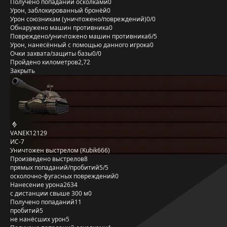
Получено попаданий осколками
0
Урон, заблокированный бронёй
0
Урон союзникам (уничтожено/повреждений)
0/0
Обнаружено машин противника
0
Повреждено/уничтожено машин противника
6/5
Урон, нанесённый с помощью данного игрока
0
Очки захвата/защиты базы
0/0
Пройдено километров
2,72
Закрыть
VANEK12129
ИС-7
Уничтожен выстрелом (Kubik666)
Произведено выстрелов
8
прямых попаданий/пробитий
5/5
осколочно-фугасных повреждений
0
Нанесение урона
2634
с дистанции свыше 300 м
0
Получено попаданий
11
пробитий
5
не нанёсших урон
5