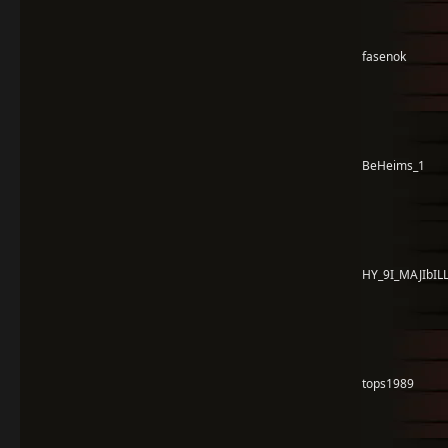
fasenok
BeHeims_1
HY_9I_MAJIbILL
tops1989