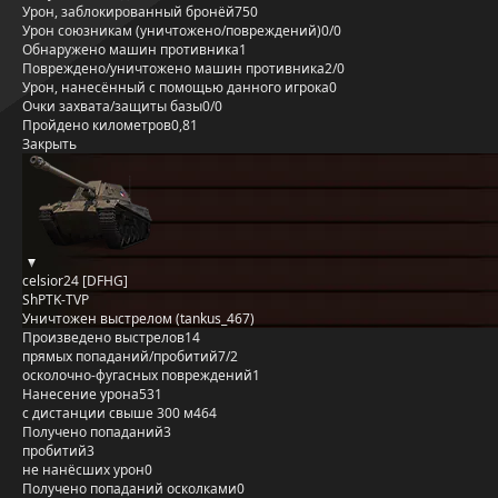
Урон, заблокированный бронёй
750
Урон союзникам (уничтожено/повреждений)
0/0
Обнаружено машин противника
1
Повреждено/уничтожено машин противника
2/0
Урон, нанесённый с помощью данного игрока
0
Очки захвата/защиты базы
0/0
Пройдено километров
0,81
Закрыть
celsior24 [DFHG]
ShPTK-TVP
Уничтожен выстрелом (tankus_467)
Произведено выстрелов
14
прямых попаданий/пробитий
7/2
осколочно-фугасных повреждений
1
Нанесение урона
531
с дистанции свыше 300 м
464
Получено попаданий
3
пробитий
3
не нанёсших урон
0
Получено попаданий осколками
0