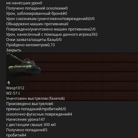
не нанёсших урон
0
Получено попаданий осколками
0
Урон, заблокированный бронёй
0
Урон союзникам (уничтожено/повреждений)
0/0
Обнаружено машин противника
0
Повреждено/уничтожено машин противника
2/0
Урон, нанесённый с помощью данного игрока
392
Очки захвата/защиты базы
0/0
Пройдено километров
0,73
Закрыть
Wasp1012
WZ-57-I
Уничтожен выстрелом (fasenok)
Произведено выстрелов
6
прямых попаданий/пробитий
6/0
осколочно-фугасных повреждений
4
Нанесение урона
147
с дистанции свыше 300 м
0
Получено попаданий
5
пробитий
4