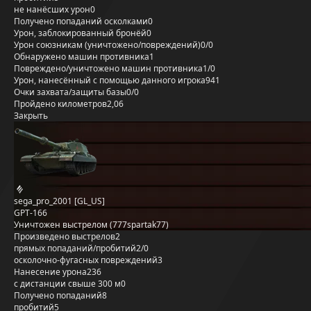
не нанёсших урон
0
Получено попаданий осколками
0
Урон, заблокированный бронёй
0
Урон союзникам (уничтожено/повреждений)
0/0
Обнаружено машин противника
1
Повреждено/уничтожено машин противника
1/0
Урон, нанесённый с помощью данного игрока
941
Очки захвата/защиты базы
0/0
Пройдено километров
2,06
Закрыть
sega_pro_2001 [GL_US]
GPT-166
Уничтожен выстрелом (777spartak77)
Произведено выстрелов
2
прямых попаданий/пробитий
2/0
осколочно-фугасных повреждений
3
Нанесение урона
236
с дистанции свыше 300 м
0
Получено попаданий
8
пробитий
5