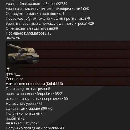
Урон, заблокированный бронёй
780
Урон союзникам (уничтожено/повреждений)
0/0
Обнаружено машин противника
1
Повреждено/уничтожено машин противника
3/0
Урон, нанесённый с помощью данного игрока
1429
Очки захвата/защиты базы
0/0
Пройдено километров
2,15
Закрыть
gonzo___
Conqueror
Уничтожен выстрелом (Kubik666)
Произведено выстрелов
8
прямых попаданий/пробитий
3/2
осколочно-фугасных повреждений
0
Нанесение урона
779
с дистанции свыше 300 м
0
Получено попаданий
4
пробитий
2
не нанёсших урон
1
Получено попаданий осколками
3