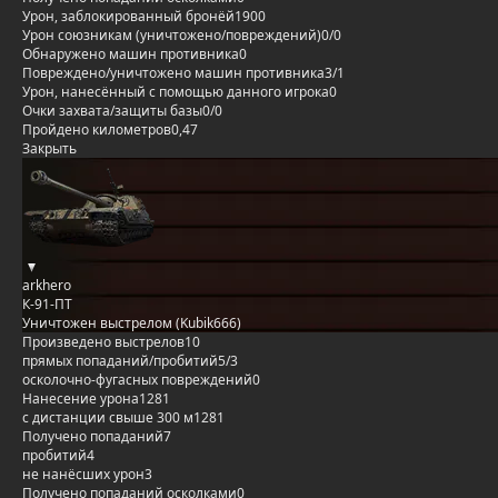
Урон, заблокированный бронёй
1900
Урон союзникам (уничтожено/повреждений)
0/0
Обнаружено машин противника
0
Повреждено/уничтожено машин противника
3/1
Урон, нанесённый с помощью данного игрока
0
Очки захвата/защиты базы
0/0
Пройдено километров
0,47
Закрыть
arkhero
К-91-ПТ
Уничтожен выстрелом (Kubik666)
Произведено выстрелов
10
прямых попаданий/пробитий
5/3
осколочно-фугасных повреждений
0
Нанесение урона
1281
с дистанции свыше 300 м
1281
Получено попаданий
7
пробитий
4
не нанёсших урон
3
Получено попаданий осколками
0