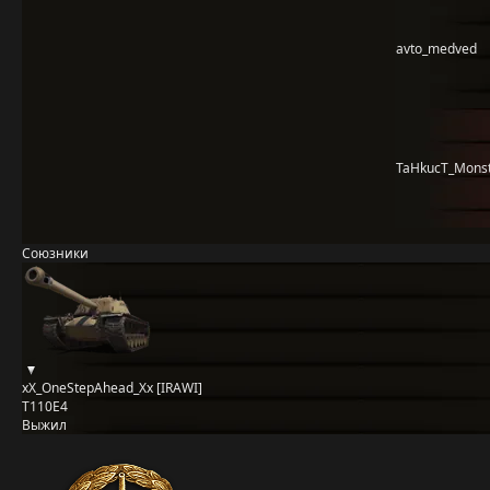
avto_medved
TaHkucT_Mons
Союзники
xX_OneStepAhead_Xx [IRAWI]
T110E4
Выжил