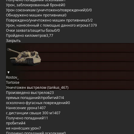
Урон, заблокированный бронёй
0
Урон союзникам (уничтожено/повреждений)
0/0
Обнаружено машин противника
0
Повреждено/уничтожено машин противника
5/2
Урон, нанесённый с помощью данного игрока
1379
Очки захвата/защиты базы
0/0
Пройдено километров
3,77
Закрыть
Rostov_
Tortoise
Уничтожен выстрелом (tankus_467)
Произведено выстрелов
23
прямых попаданий/пробитий
7/4
осколочно-фугасных повреждений
0
Нанесение урона
1407
с дистанции свыше 300 м
1407
Получено попаданий
11
пробитий
4
не нанёсших урон
7
Получено попаданий осколками
0