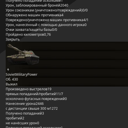
Получено попаданий осколками
1
Урон, заблокированный бронёй
2040
Урон союзникам (уничтожено/повреждений)
0/0
Обнаружено машин противника
4
Повреждено/уничтожено машин противника
4/1
Урон, нанесённый с помощью данного игрока
0
Очки захвата/защиты базы
0/0
Пройдено километров
0,76
Закрыть
SovietMilitaryPower
Об. 430
Выжил
Произведено выстрелов
19
прямых попаданий/пробитий
11/7
осколочно-фугасных повреждений
0
Нанесение урона
2446
с дистанции свыше 300 м
1272
Получено попаданий
3
пробитий
2
не нанёсших урон
0
Получено попаданий осколками
1