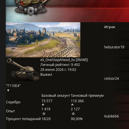
Игрок
heburator78
xX_OneStepAhead_Xx [IRAWI]
Личный рейтинг:
9 492
28 июня 2026 г. 19:02
Выжил
celsior24
"T110E4"
Базовый аккаунт
Танковый премиум
73 577
110 366
Серебро
1 418
2 127
Опыт
Kubik666
Процент попаданий
18/20
90,00%