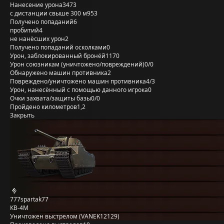
Нанесение урона
3473
с дистанции свыше 300 м
953
Получено попаданий
6
пробитий
4
не нанёсших урон
2
Получено попаданий осколками
0
Урон, заблокированный бронёй
1170
Урон союзникам (уничтожено/повреждений)
0/0
Обнаружено машин противника
2
Повреждено/уничтожено машин противника
4/3
Урон, нанесённый с помощью данного игрока
0
Очки захвата/защиты базы
0/0
Пройдено километров
1,2
Закрыть
777spartak77
КВ-4М
Уничтожен выстрелом (VANEK12129)