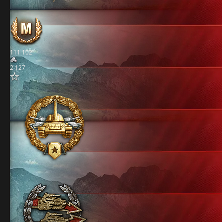
111 102
2 127