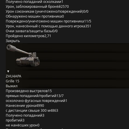
Получено попаданий осколками
1
Урон, заблокированный бронёй
2570
Урон союзникам (уничтожено/повреждений)
0/0
Обнаружено машин противника
0
Повреждено/уничтожено машин противника
11/5
Урон, нанесённый с помощью данного игрока
351
Очки захвата/защиты базы
0/0
Пройдено километров
2,71
Закрыть
ZHU4APA
Grille 15
Выжил
Произведено выстрелов
15
прямых попаданий/пробитий
13/7
осколочно-фугасных повреждений
1
Нанесение урона
4990
с дистанции свыше 300 м
4863
Получено попаданий
3
пробитий
3
не нанёсших урон
0