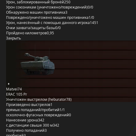
Урон, заблокированный бронёй
250
Урон союзникам (уничтожено/повреждений)
0/0
Обнаружено машин противника
3
Повреждено/уничтожено машин противника
1/0
Урон, нанесённый с помощью данного игрока
1451
Очки захвата/защиты базы
0/0
Пройдено километров
0,95
Закрыть
Matvei74
ERAC 105 Pr
Уничтожен выстрелом (heburator78)
Произведено выстрелов
1
прямых попаданий/пробитий
1/1
осколочно-фугасных повреждений
0
Нанесение урона
342
с дистанции свыше 300 м
342
Получено попаданий
3
пробитий
3