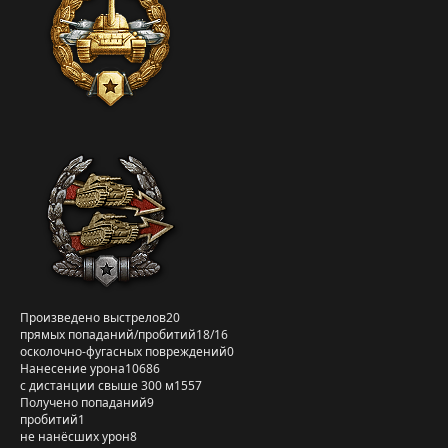
Произведено выстрелов
20
прямых попаданий/пробитий
18/16
осколочно-фугасных повреждений
0
Нанесение урона
10686
с дистанции свыше 300 м
1557
Получено попаданий
9
пробитий
1
не нанёсших урон
8