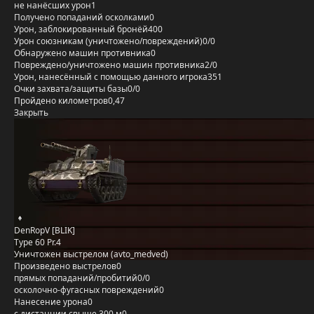
не нанёсших урон
1
Получено попаданий осколками
0
Урон, заблокированный бронёй
400
Урон союзникам (уничтожено/повреждений)
0/0
Обнаружено машин противника
0
Повреждено/уничтожено машин противника
2/0
Урон, нанесённый с помощью данного игрока
351
Очки захвата/защиты базы
0/0
Пройдено километров
0,47
Закрыть
DenRopV [BLIK]
Type 60 Pr.4
Уничтожен выстрелом (avto_medved)
Произведено выстрелов
0
прямых попаданий/пробитий
0/0
осколочно-фугасных повреждений
0
Нанесение урона
0
с дистанции свыше 300 м
0