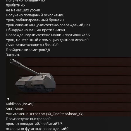
Получено попаданий
5
пробитий
5
не нанёсших урон
0
Получено попаданий осколками
0
Урон, заблокированный бронёй
0
Урон союзникам (уничтожено/повреждений)
0/0
Обнаружено машин противника
0
Повреждено/уничтожено машин противника
5/2
Урон, нанесённый с помощью данного игрока
0
Очки захвата/защиты базы
0/0
Пройдено километров
2,8
Закрыть
Kubik666 [PV-45]
StuG Maus
Уничтожен выстрелом (xX_OneStepAhead_Xx)
Произведено выстрелов
9
прямых попаданий/пробитий
7/5
осколочно-фугасных повреждений
0