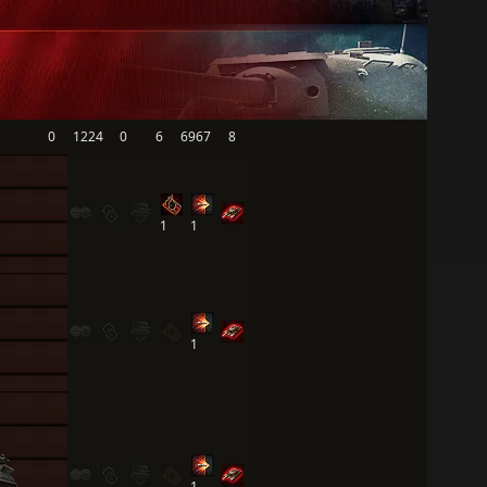
0
1224
0
6
6967
8
1
1
1
1