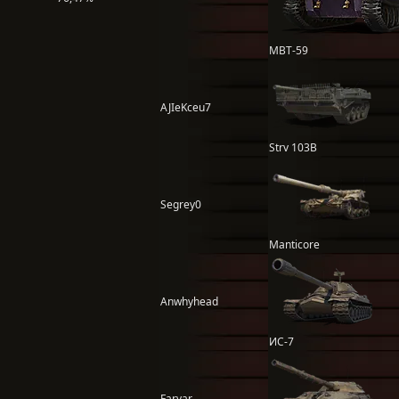
MBT-59
AJIeKceu7
Strv 103B
Segrey0
Manticore
Anwhyhead
ИС-7
Farvar