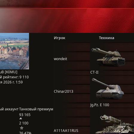
Игрок
Техника
wondeit
luB [K0MU]
СТ-II
й рейтинг:
9 110
 2026 г. 1:59
Chinar2013
Jg.Pz. E 100
ый аккаунт
Танковый премиум
93 165
2 100
A111AA11RUS
76,47%