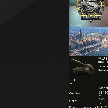
Ha__CJ
Личны
29 июня
Выжил
"Таран"
Базов
62 110
Серебро
1 400
Опыт
Процент попаданий
13/17