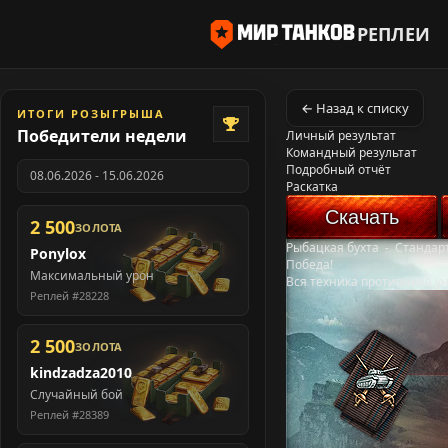
РЕПЛЕИ
← Назад к списку
ИТОГИ РОЗЫГРЫША
Победители недели
Личный результат
Командный результат
Подробный отчёт
08.06.2026 - 15.06.2026
Раскатка
Скачать
2 500
ЗОЛОТА
Рыбацкая бухта
-
Стандар
Ponylox
Победа!
Максимальный урон
Вся техника противника у
Реплей #28228
2 500
ЗОЛОТА
kindzadza2010
Случайный бой
Реплей #28389