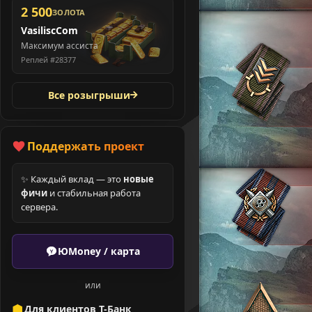
2 500
ЗОЛОТА
VasiliscCom
Максимум ассиста
Реплей #28377
Все розыгрыши
Поддержать проект
✨ Каждый вклад — это
новые
фичи
и стабильная работа
сервера.
ЮMoney / карта
или
Для клиентов Т-Банк