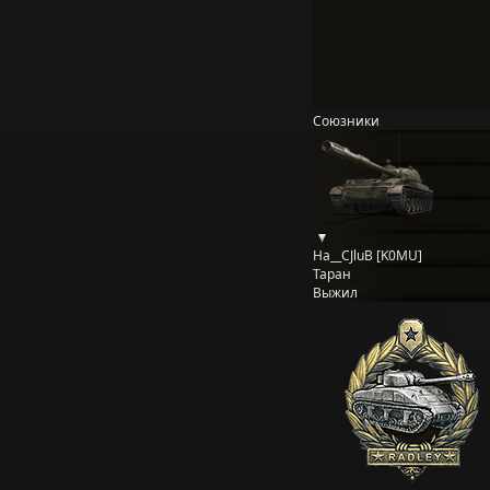
Союзники
Ha__CJluB [K0MU]
Таран
Выжил