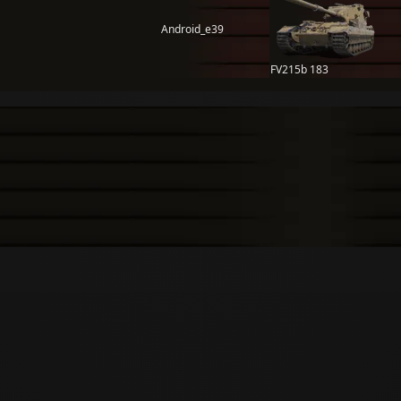
Android_e39
FV215b 183