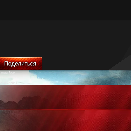
Поделиться
тный бой
ничтожена