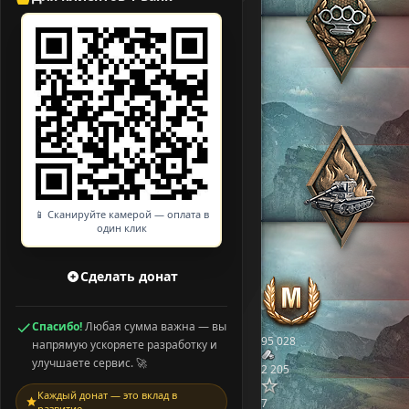
📱 Сканируйте камерой — оплата в
один клик
Сделать донат
Спасибо!
Любая сумма важна — вы
95 028
напрямую ускоряете разработку и
улучшаете сервис. 🚀
2 205
Каждый донат — это вклад в
7
развитие