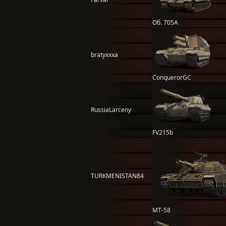
Об. 705А
bratyxxxa
ConquerorGC
RussiaLarceny
FV215b
TURKMENISTAN84
MT-58