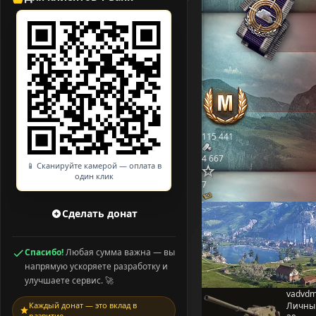
115 441
4 667
📱 Сканируйте камерой — оплата в
один клик
7
Сделать донат
Спасибо!
Любая сумма важна — вы
напрямую ускоряете разработку и
улучшаете сервис. 🚀
vadvd
Каждый донат — это вклад в
Личны
развитие