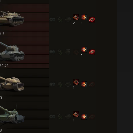
I
2
1
 ЛТ
1
M4 54
1
3
1
8