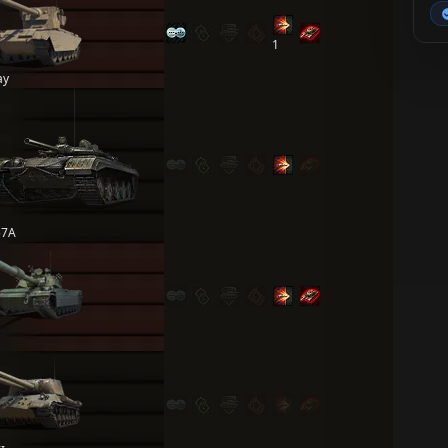
1
ay
57А