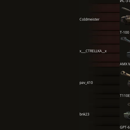
ИС-3-I
CoIdmeister
Т-100
x___CTRELLKA__x
AMX 
pav_410
T110E
bnk23
GPT-6