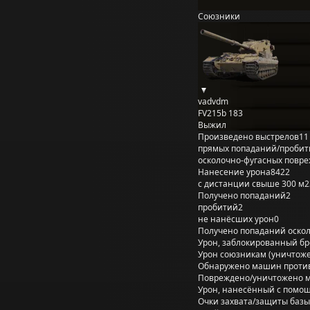
Союзники
vadvdm
FV215b 183
Выжил
Произведено выстрелов
11
прямых попаданий/пробит
осколочно-фугасных повр
Нанесение урона
8422
с дистанции свыше 300 м
2
Получено попаданий
2
пробитий
2
не нанёсших урон
0
Получено попаданий оско
Урон, заблокированный б
Урон союзникам (уничтож
Обнаружено машин проти
Повреждено/уничтожено 
Урон, нанесённый с помощ
Очки захвата/защиты базы