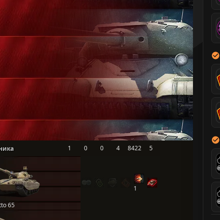
1
0
0
4
8422
5
ника
1
tto 65