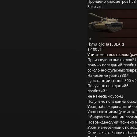
Пройдено километров
1,58
Закрыть
_kynu_cJloHa [EBEAR]
Т-100 ЛТ
Уничтожен выстрелом (pav
Произведено выстрелов
21
прямых попаданий/пробит
осколочно-фугасных повр
Нанесение урона
3887
с дистанции свыше 300 м
9
Получено попаданий
6
пробитий
3
не нанёсших урон
2
Получено попаданий оско
Урон, заблокированный б
Урон союзникам (уничтож
Обнаружено машин проти
Повреждено/уничтожено 
Урон, нанесённый с помощ
Очки захвата/защиты базы