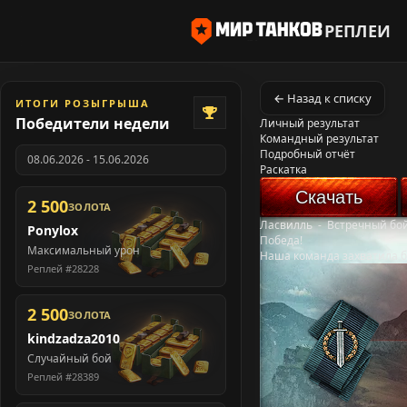
РЕПЛЕИ
← Назад к списку
ИТОГИ РОЗЫГРЫША
Победители недели
Личный результат
Командный результат
Подробный отчёт
08.06.2026 - 15.06.2026
Раскатка
Скачать
2 500
ЗОЛОТА
Ласвилль
-
Встречный бо
Ponylox
Победа!
Максимальный урон
Наша команда захватила б
Реплей #28228
2 500
ЗОЛОТА
kindzadza2010
Случайный бой
Реплей #28389