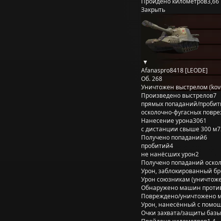
Пройдено километров
3,66
Закрыть
Afanaspro8418 [LEODE]
Об. 268
Уничтожен выстрелом (kov
Произведено выстрелов
7
прямых попаданий/пробит
осколочно-фугасных повр
Нанесение урона
3061
с дистанции свыше 300 м
7
Получено попаданий
6
пробитий
4
не нанёсших урон
2
Получено попаданий оско
Урон, заблокированный б
Урон союзникам (уничтож
Обнаружено машин проти
Повреждено/уничтожено 
Урон, нанесённый с помощ
Очки захвата/защиты базы