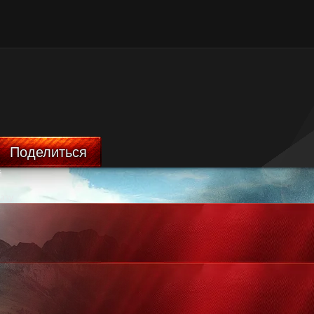
Поделиться
й
азу