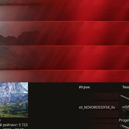
Игрок
Тех
xX_NOVOROSSIYSK_Xx
m
Proge
й рейтинг:
5 723