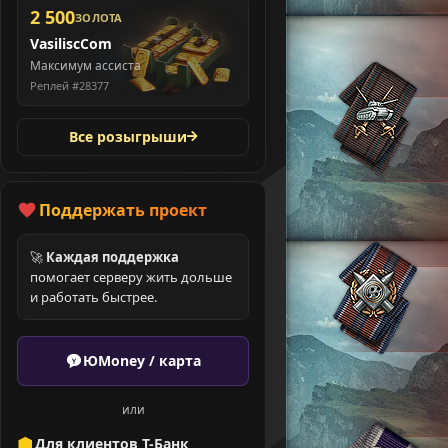
2 500
ЗОЛОТА
VasiliscCom
Максимум ассиста
Реплей #28377
Все розыгрыши
Поддержать проект
🚀
Каждая поддержка
помогает серверу жить дольше
и работать быстрее.
ЮMoney / карта
или
Для клиентов Т-Банк