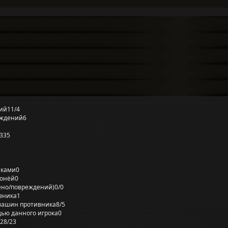
ий
11/4
еждений
6
335
лками
0
ронёй
0
ено/повреждений)
0/0
вника
1
машин противника
8/5
ью данного игрока
0
28/23