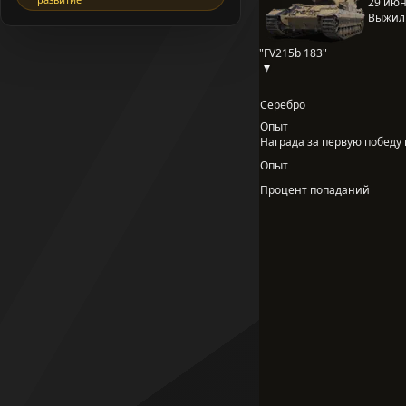
29 июня
Выжил
"FV215b 183"
Серебро
Опыт
Награда за первую победу в
Опыт
Процент попаданий