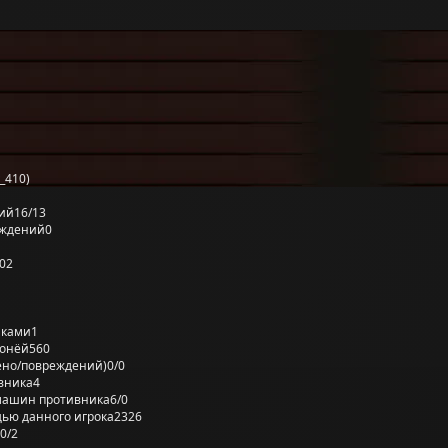
_410)
ий
16/13
еждений
0
02
лками
1
ронёй
560
ено/повреждений)
0/0
вника
4
машин противника
6/0
ью данного игрока
2326
0/2