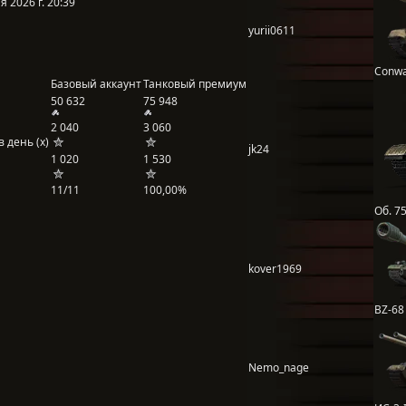
 2026 г. 20:39
yurii0611
Conw
Базовый аккаунт
Танковый премиум
50 632
75 948
2 040
3 060
 день (x)
jk24
1 020
1 530
11/11
100,00%
Об. 7
kover1969
BZ-68
Nemo_nage