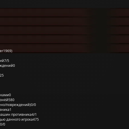
er1969)
ий
7/5
еждений
0
25
лками
0
ронёй
580
ено/повреждений)
0/0
вника
1
машин противника
4/1
ью данного игрока
475
0/0