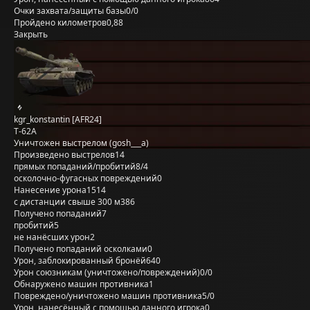
Очки захвата/защиты базы
0/0
Пройдено километров
0,88
Закрыть
kgr_konstantin [AFR24]
Т-62А
Уничтожен выстрелом (gosh___a)
Произведено выстрелов
14
прямых попаданий/пробитий
8/4
осколочно-фугасных повреждений
0
Нанесение урона
1514
с дистанции свыше 300 м
386
Получено попаданий
7
пробитий
5
не нанёсших урон
2
Получено попаданий осколками
0
Урон, заблокированный бронёй
640
Урон союзникам (уничтожено/повреждений)
0/0
Обнаружено машин противника
1
Повреждено/уничтожено машин противника
5/0
Урон, нанесённый с помощью данного игрока
0