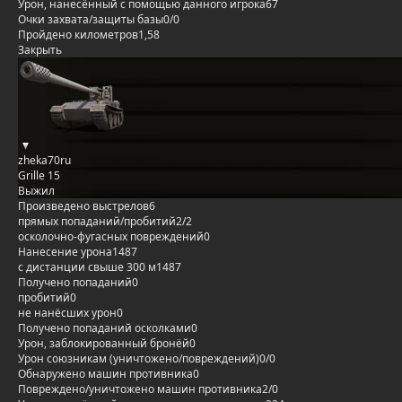
Урон, нанесённый с помощью данного игрока
67
Очки захвата/защиты базы
0/0
Пройдено километров
1,58
Закрыть
zheka70ru
Grille 15
Выжил
Произведено выстрелов
6
прямых попаданий/пробитий
2/2
осколочно-фугасных повреждений
0
Нанесение урона
1487
с дистанции свыше 300 м
1487
Получено попаданий
0
пробитий
0
не нанёсших урон
0
Получено попаданий осколками
0
Урон, заблокированный бронёй
0
Урон союзникам (уничтожено/повреждений)
0/0
Обнаружено машин противника
0
Повреждено/уничтожено машин противника
2/0