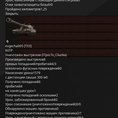
Урон, нанесённый с помощью данного игрока
0
Очки захвата/защиты базы
0/0
Пройдено километров
1,25
Закрыть
evgecha005 [TX3]
60TP
Уничтожен выстрелом (l7pocTo_Ckazka)
Произведено выстрелов
6
прямых попаданий/пробитий
4/3
осколочно-фугасных повреждений
0
Нанесение урона
1579
с дистанции свыше 300 м
0
Получено попаданий
6
пробитий
4
не нанёсших урон
1
Получено попаданий осколками
2
Урон, заблокированный бронёй
0
Урон союзникам (уничтожено/повреждений)
0/0
Обнаружено машин противника
0
Повреждено/уничтожено машин противника
2/1
Урон, нанесённый с помощью данного игрока
864