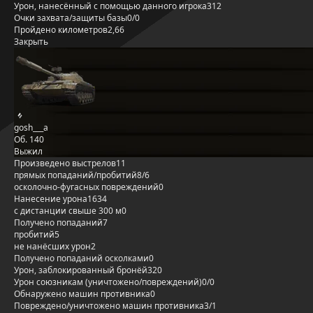
Урон, нанесённый с помощью данного игрока
312
Очки захвата/защиты базы
0/0
Пройдено километров
2,66
Закрыть
gosh___a
Об. 140
Выжил
Произведено выстрелов
11
прямых попаданий/пробитий
8/6
осколочно-фугасных повреждений
0
Нанесение урона
1634
с дистанции свыше 300 м
0
Получено попаданий
7
пробитий
5
не нанёсших урон
2
Получено попаданий осколками
0
Урон, заблокированный бронёй
320
Урон союзникам (уничтожено/повреждений)
0/0
Обнаружено машин противника
0
Повреждено/уничтожено машин противника
3/1