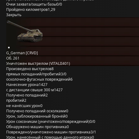
Очки захвата/защиты базы
0/0
Пройдено километров
1,29
Закрыть
G_German [CRVD]
Об. 261
Уничтожен выстрелом (VITALII401)
Произведено выстрелов
8
прямых попаданий/пробитий
3/0
осколочно-фугасных повреждений
6
Нанесение урона
1427
с дистанции свыше 300 м
1427
Получено попаданий
2
пробитий
2
не нанёсших урон
0
Получено попаданий осколками
0
Урон, заблокированный бронёй
0
Урон союзникам (уничтожено/повреждений)
0/0
Обнаружено машин противника
0
Повреждено/уничтожено машин противника
3/1
Урон, нанесённый с помощью данного игрока
0