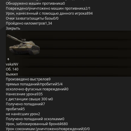
Обнаружено машин противника
0
Повреждено/уничтожено машин противника
2/1
Урон, нанесённый с помощью данного игрока
894
Очки захвата/защиты базы
0/0
Пройдено километров
1,34
Закрыть
vakaNV
Об. 140
Выжил
Произведено выстрелов
9
прямых попаданий/пробитий
5/4
осколочно-фугасных повреждений
0
Нанесение урона
935
с дистанции свыше 300 м
0
Получено попаданий
7
пробитий
5
не нанёсших урон
2
Получено попаданий осколками
0
Урон, заблокированный бронёй
680
Урон союзникам (уничтожено/повреждений)
0/0