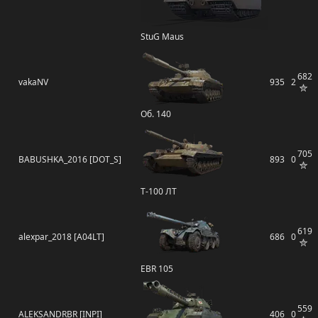
StuG Maus
682
vakaNV
935
2
Об. 140
705
BABUSHKA_2016 [DOT_S]
893
0
Т-100 ЛТ
619
alexpar_2018 [A04LT]
686
0
EBR 105
559
ALEKSANDRBR [INPI]
406
0