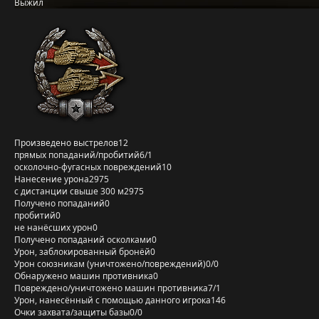
Выжил
Произведено выстрелов
12
прямых попаданий/пробитий
6/1
осколочно-фугасных повреждений
10
Нанесение урона
2975
с дистанции свыше 300 м
2975
Получено попаданий
0
пробитий
0
не нанёсших урон
0
Получено попаданий осколками
0
Урон, заблокированный бронёй
0
Урон союзникам (уничтожено/повреждений)
0/0
Обнаружено машин противника
0
Повреждено/уничтожено машин противника
7/1
Урон, нанесённый с помощью данного игрока
146
Очки захвата/защиты базы
0/0