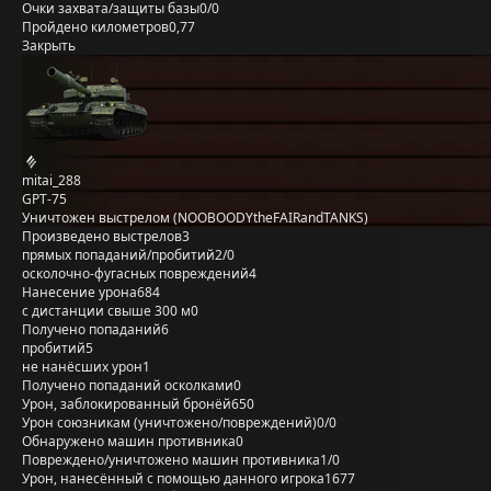
Очки захвата/защиты базы
0/0
Пройдено километров
0,77
Закрыть
mitai_288
GPT-75
Уничтожен выстрелом (NOOBOODYtheFAIRandTANKS)
Произведено выстрелов
3
прямых попаданий/пробитий
2/0
осколочно-фугасных повреждений
4
Нанесение урона
684
с дистанции свыше 300 м
0
Получено попаданий
6
пробитий
5
не нанёсших урон
1
Получено попаданий осколками
0
Урон, заблокированный бронёй
650
Урон союзникам (уничтожено/повреждений)
0/0
Обнаружено машин противника
0
Повреждено/уничтожено машин противника
1/0
Урон, нанесённый с помощью данного игрока
1677