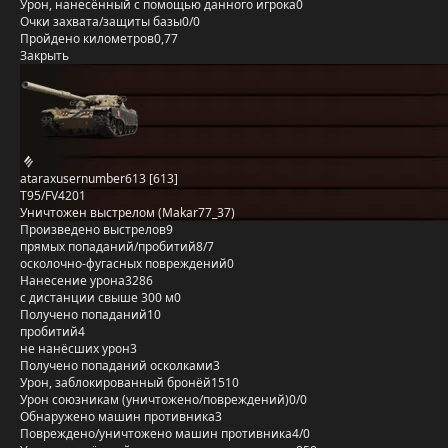
Урон, нанесённый с помощью данного игрока
0
Очки захвата/защиты базы
0/0
Пройдено километров
0,77
Закрыть
ataraxusernumber613 [613]
T95/FV4201
Уничтожен выстрелом (Makar77_37)
Произведено выстрелов
9
прямых попаданий/пробитий
8/7
осколочно-фугасных повреждений
0
Нанесение урона
3286
с дистанции свыше 300 м
0
Получено попаданий
10
пробитий
4
не нанёсших урон
3
Получено попаданий осколками
3
Урон, заблокированный бронёй
1510
Урон союзникам (уничтожено/повреждений)
0/0
Обнаружено машин противника
3
Повреждено/уничтожено машин противника
4/0