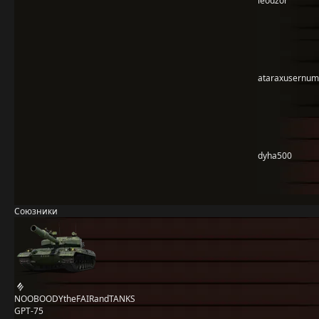
leodzor
ataraxusernu
dyha500
Союзники
NOOBOODYtheFAIRandTANKS
GPT-75