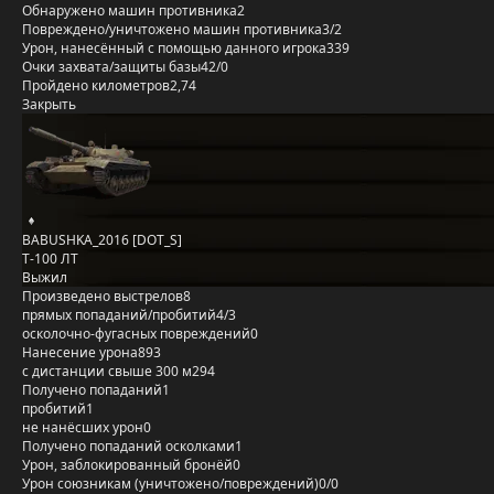
Обнаружено машин противника
2
Повреждено/уничтожено машин противника
3/2
Урон, нанесённый с помощью данного игрока
339
Очки захвата/защиты базы
42/0
Пройдено километров
2,74
Закрыть
BABUSHKA_2016 [DOT_S]
Т-100 ЛТ
Выжил
Произведено выстрелов
8
прямых попаданий/пробитий
4/3
осколочно-фугасных повреждений
0
Нанесение урона
893
с дистанции свыше 300 м
294
Получено попаданий
1
пробитий
1
не нанёсших урон
0
Получено попаданий осколками
1
Урон, заблокированный бронёй
0
Урон союзникам (уничтожено/повреждений)
0/0