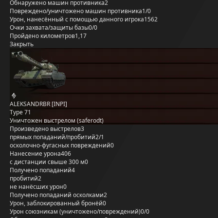
Обнаружено машин противника
2
Повреждено/уничтожено машин противника
1/0
Урон, нанесённый с помощью данного игрока
1562
Очки захвата/защиты базы
0/0
Пройдено километров
1,17
Закрыть
ALEKSANDRBR [INPI]
Type 71
Уничтожен выстрелом (saferodt)
Произведено выстрелов
3
прямых попаданий/пробитий
2/1
осколочно-фугасных повреждений
0
Нанесение урона
406
с дистанции свыше 300 м
0
Получено попаданий
4
пробитий
2
не нанёсших урон
0
Получено попаданий осколками
2
Урон, заблокированный бронёй
0
Урон союзникам (уничтожено/повреждений)
0/0