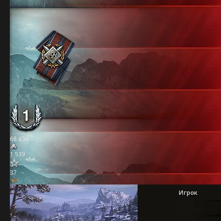
68 439
1 539
37
Игрок