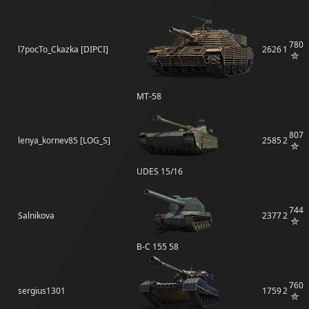
780
l7pocTo_Ckazka [DIPCI]
2626
1
MT-58
807
lenya_kornev85 [LOG_S]
2585
2
UDES 15/16
744
Salnikova
2377
2
B-C 155 58
760
sergius1301
1759
2