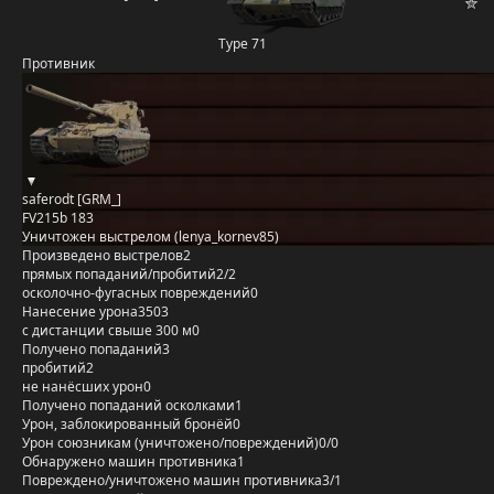
Type 71
Противник
saferodt [GRM_]
FV215b 183
Уничтожен выстрелом (lenya_kornev85)
Произведено выстрелов
2
прямых попаданий/пробитий
2/2
осколочно-фугасных повреждений
0
Нанесение урона
3503
с дистанции свыше 300 м
0
Получено попаданий
3
пробитий
2
не нанёсших урон
0
Получено попаданий осколками
1
Урон, заблокированный бронёй
0
Урон союзникам (уничтожено/повреждений)
0/0
Обнаружено машин противника
1
Повреждено/уничтожено машин противника
3/1