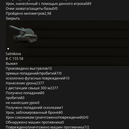
Урон, нанесённый с помощью данного игрока
689
Очки захвата/защиты базы
0/0
Пройдено километров
2,98
Закрыть
Salnikova
B-C 155 58
Выжил
Произведено выстрелов
10
прямых попаданий/пробитий
7/0
осколочно-фугасных повреждений
10
Нанесение урона
2377
с дистанции свыше 300 м
2377
Получено попаданий
0
пробитий
0
не нанёсших урон
0
Получено попаданий осколками
1
Урон, заблокированный бронёй
0
Урон союзникам (уничтожено/повреждений)
0/0
Обнаружено машин противника
0
Повреждено/уничтожено машин противника
7/2