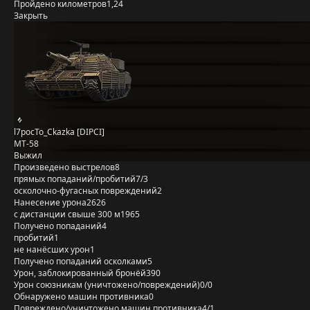
Пройдено километров
1,24
Закрыть
l7pocTo_Ckazka [DIPCI]
MT-58
Выжил
Произведено выстрелов
8
прямых попаданий/пробитий
7/3
осколочно-фугасных повреждений
2
Нанесение урона
2626
с дистанции свыше 300 м
1965
Получено попаданий
4
пробитий
1
не нанёсших урон
1
Получено попаданий осколками
5
Урон, заблокированный бронёй
390
Урон союзникам (уничтожено/повреждений)
0/0
Обнаружено машин противника
0
Повреждено/уничтожено машин противника
4/1