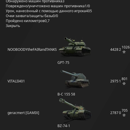
Обнаружено машин противника
3
Повреждено/уничтожено машин противника
1/0
Урон, нанесённый с помощью данного игрока
405
Очки захвата/защиты базы
0/0
Пройдено километров
0,7
Закрыть
1026
NOOBOODYtheFAIRandTANKS
4428
2
GPT-75
801
VITALII401
2975
1
B-C 155 58
705
geracmert [GAMIX]
2787
0
BZ-74-1