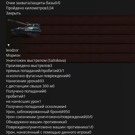
Очки захвата/защиты базы
0/0
Пройдено километров
3,04
Закрыть
leodzor
Морион
Уничтожен выстрелом (Salnikova)
Произведено выстрелов
3
прямых попаданий/пробитий
3/1
осколочно-фугасных повреждений
0
Нанесение урона
693
с дистанции свыше 300 м
0
Получено попаданий
6
пробитий
1
не нанёсших урон
1
Получено попаданий осколками
4
Урон, заблокированный бронёй
950
Урон союзникам (уничтожено/повреждений)
0/0
Обнаружено машин противника
0
Повреждено/уничтожено машин противника
1/0
Урон, нанесённый с помощью данного игрока
0