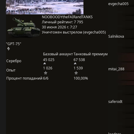
evgecha005
NOOBOODYtheFAIRandTANKS
Личный рейтинг:
7 795
30 июня 2026 г. 7:27
Уничтожен выстрелом (evgecha005)
Salnikova
"GPT-75"
Базовый аккаунт
Танковый премиум
45 025
67 538
Серебро
1 026
1 539
mitai_288
Опыт
Процент попаданий
6/6
100,00%
saferodt