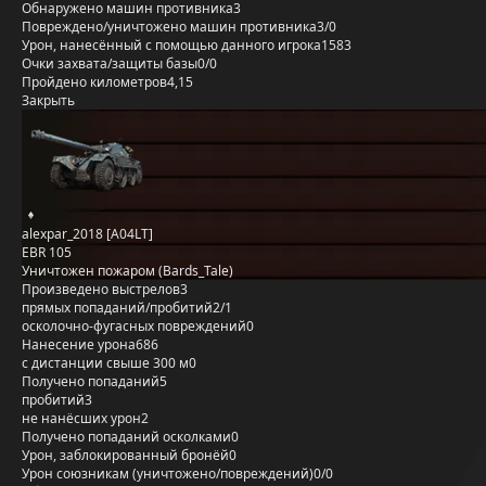
Обнаружено машин противника
3
Повреждено/уничтожено машин противника
3/0
Урон, нанесённый с помощью данного игрока
1583
Очки захвата/защиты базы
0/0
Пройдено километров
4,15
Закрыть
alexpar_2018 [A04LT]
EBR 105
Уничтожен пожаром (Bards_Tale)
Произведено выстрелов
3
прямых попаданий/пробитий
2/1
осколочно-фугасных повреждений
0
Нанесение урона
686
с дистанции свыше 300 м
0
Получено попаданий
5
пробитий
3
не нанёсших урон
2
Получено попаданий осколками
0
Урон, заблокированный бронёй
0
Урон союзникам (уничтожено/повреждений)
0/0