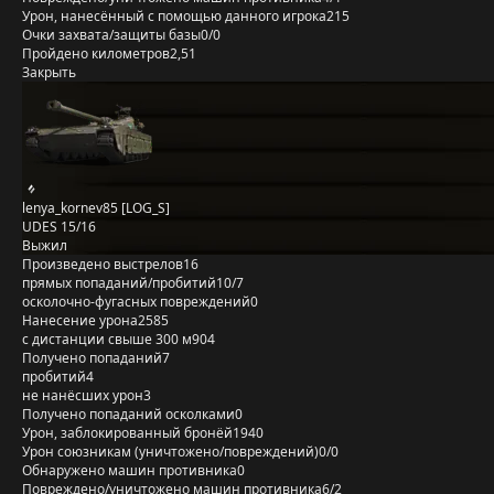
Урон, нанесённый с помощью данного игрока
215
Очки захвата/защиты базы
0/0
Пройдено километров
2,51
Закрыть
lenya_kornev85 [LOG_S]
UDES 15/16
Выжил
Произведено выстрелов
16
прямых попаданий/пробитий
10/7
осколочно-фугасных повреждений
0
Нанесение урона
2585
с дистанции свыше 300 м
904
Получено попаданий
7
пробитий
4
не нанёсших урон
3
Получено попаданий осколками
0
Урон, заблокированный бронёй
1940
Урон союзникам (уничтожено/повреждений)
0/0
Обнаружено машин противника
0
Повреждено/уничтожено машин противника
6/2