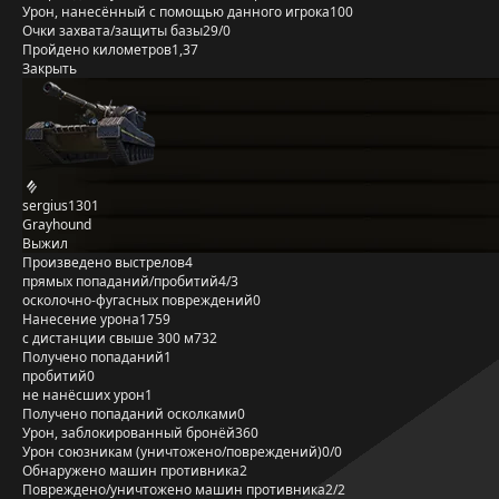
Урон, нанесённый с помощью данного игрока
100
Очки захвата/защиты базы
29/0
Пройдено километров
1,37
Закрыть
sergius1301
Grayhound
Выжил
Произведено выстрелов
4
прямых попаданий/пробитий
4/3
осколочно-фугасных повреждений
0
Нанесение урона
1759
с дистанции свыше 300 м
732
Получено попаданий
1
пробитий
0
не нанёсших урон
1
Получено попаданий осколками
0
Урон, заблокированный бронёй
360
Урон союзникам (уничтожено/повреждений)
0/0
Обнаружено машин противника
2
Повреждено/уничтожено машин противника
2/2