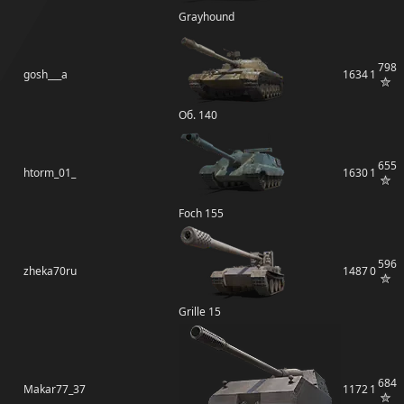
Grayhound
798
gosh___a
1634
1
Об. 140
655
htorm_01_
1630
1
Foch 155
596
zheka70ru
1487
0
Grille 15
684
Makar77_37
1172
1