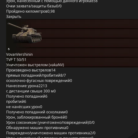
Урон, нанесённый с помощью данного игрока
858
Очки захвата/защиты базы
0/0
Пройдено километров
0,98
Закрыть
VovanVershinin
TVP T 50/51
Уничтожен выстрелом (vakaNV)
Произведено выстрелов
14
прямых попаданий/пробитий
8/7
осколочно-фугасных повреждений
0
Нанесение урона
2213
с дистанции свыше 300 м
0
Получено попаданий
6
пробитий
6
не нанёсших урон
0
Получено попаданий осколками
0
Урон, заблокированный бронёй
0
Урон союзникам (уничтожено/повреждений)
0/0
Обнаружено машин противника
0
Повреждено/уничтожено машин противника
2/0