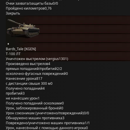
Очки захвата/защиты базы
0/0
Пройдено километров
0,76
Закрыть
Bards_Tale [KGEN]
Т-100 ЛТ
Уничтожен выстрелом (sergius1301)
Произведено выстрелов
4
прямых попаданий/пробитий
2/2
осколочно-фугасных повреждений
0
Нанесение урона
817
с дистанции свыше 300 м
0
Получено попаданий
4
пробитий
3
не нанёсших урон
1
Получено попаданий осколками
0
Урон, заблокированный бронёй
0
Урон союзникам (уничтожено/повреждений)
0/0
Обнаружено машин противника
3
Повреждено/уничтожено машин противника
1/1
Урон, нанесённый с помощью данного игрока
0