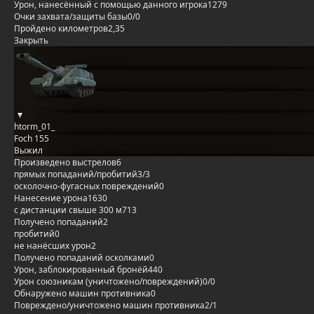
Урон, нанесённый с помощью данного игрока
1279
Очки захвата/защиты базы
0/0
Пройдено километров
2,35
Закрыть
htorm_01_
Foch 155
Выжил
Произведено выстрелов
6
прямых попаданий/пробитий
3/3
осколочно-фугасных повреждений
0
Нанесение урона
1630
с дистанции свыше 300 м
713
Получено попаданий
2
пробитий
0
не нанёсших урон
2
Получено попаданий осколками
0
Урон, заблокированный бронёй
440
Урон союзникам (уничтожено/повреждений)
0/0
Обнаружено машин противника
0
Повреждено/уничтожено машин противника
2/1