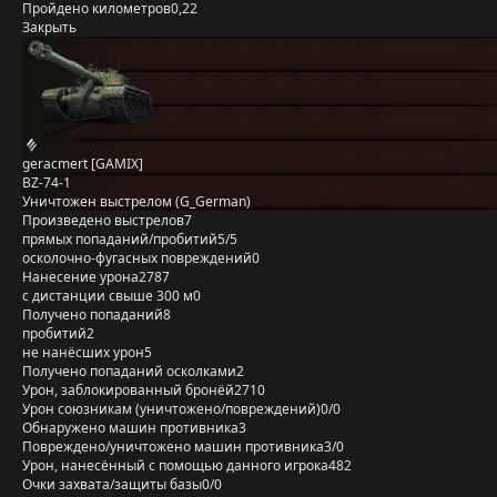
Пройдено километров
0,22
Закрыть
geracmert [GAMIX]
BZ-74-1
Уничтожен выстрелом (G_German)
Произведено выстрелов
7
прямых попаданий/пробитий
5/5
осколочно-фугасных повреждений
0
Нанесение урона
2787
с дистанции свыше 300 м
0
Получено попаданий
8
пробитий
2
не нанёсших урон
5
Получено попаданий осколками
2
Урон, заблокированный бронёй
2710
Урон союзникам (уничтожено/повреждений)
0/0
Обнаружено машин противника
3
Повреждено/уничтожено машин противника
3/0
Урон, нанесённый с помощью данного игрока
482
Очки захвата/защиты базы
0/0