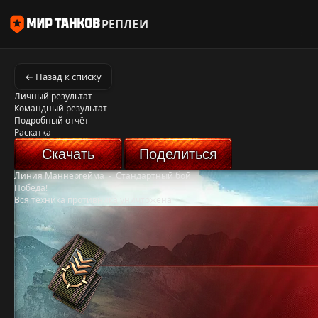
РЕПЛЕИ
← Назад к списку
Личный результат
Командный результат
Подробный отчёт
Раскатка
Скачать
Поделиться
Линия Маннергейма
-
Стандартный бой
Победа!
Вся техника противника уничтожена