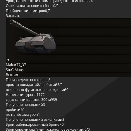
Урон, нанесённый с помощью данного игрока
224
Очки захвата/защиты базы
0/0
Пройдено километров
0,7
Закрыть
Makar77_37
StuG Maus
Выжил
Произведено выстрелов
6
прямых попаданий/пробитий
3/2
осколочно-фугасных повреждений
0
Нанесение урона
1172
с дистанции свыше 300 м
939
Получено попаданий
3
пробитий
1
не нанёсших урон
1
Получено попаданий осколками
3
Урон, заблокированный бронёй
0
Урон союзникам (уничтожено/повреждений)
0/0