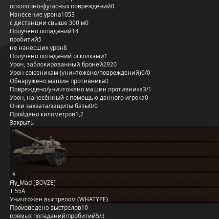
осколочно-фугасных повреждений
0
Нанесение урона
1053
с дистанции свыше 300 м
0
Получено попаданий
14
пробитий
5
не нанёсших урон
8
Получено попаданий осколками
1
Урон, заблокированный бронёй
2920
Урон союзникам (уничтожено/повреждений)
0/0
Обнаружено машин противника
0
Повреждено/уничтожено машин противника
3/1
Урон, нанесённый с помощью данного игрока
0
Очки захвата/защиты базы
0/0
Пройдено километров
1,2
Закрыть
Fly_Mad [BOVZE]
T 55A
Уничтожен выстрелом (WHATYPE)
Произведено выстрелов
10
прямых попаданий/пробитий
5/3