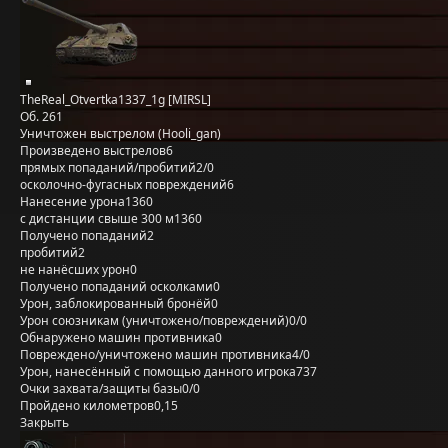
TheReal_Otvertka1337_1g [MIRSL]
Об. 261
Уничтожен выстрелом (Hooli_gan)
Произведено выстрелов
6
прямых попаданий/пробитий
2/0
осколочно-фугасных повреждений
6
Нанесение урона
1360
с дистанции свыше 300 м
1360
Получено попаданий
2
пробитий
2
не нанёсших урон
0
Получено попаданий осколками
0
Урон, заблокированный бронёй
0
Урон союзникам (уничтожено/повреждений)
0/0
Обнаружено машин противника
0
Повреждено/уничтожено машин противника
4/0
Урон, нанесённый с помощью данного игрока
737
Очки захвата/защиты базы
0/0
Пройдено километров
0,15
Закрыть