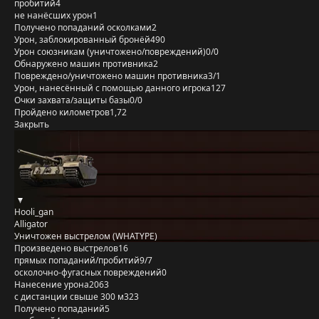
пробитий
4
не нанёсших урон
1
Получено попаданий осколками
2
Урон, заблокированный бронёй
490
Урон союзникам (уничтожено/повреждений)
0/0
Обнаружено машин противника
2
Повреждено/уничтожено машин противника
3/1
Урон, нанесённый с помощью данного игрока
127
Очки захвата/защиты базы
0/0
Пройдено километров
1,72
Закрыть
Hooli_gan
Alligator
Уничтожен выстрелом (WHATYPE)
Произведено выстрелов
16
прямых попаданий/пробитий
9/7
осколочно-фугасных повреждений
0
Нанесение урона
2063
с дистанции свыше 300 м
323
Получено попаданий
5