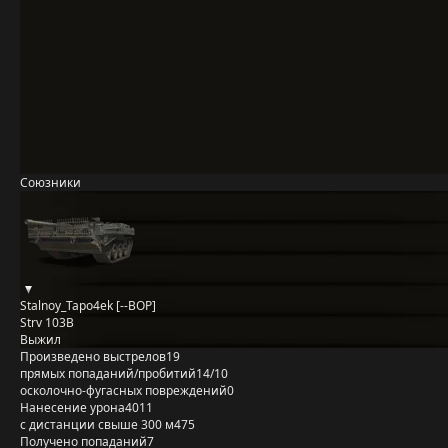
Союзники
Stalnoy_Tapo4ek [--BOP]
Strv 103B
Выжил
Произведено выстрелов
19
прямых попаданий/пробитий
14/10
осколочно-фугасных повреждений
0
Нанесение урона
4011
с дистанции свыше 300 м
475
Получено попаданий
7