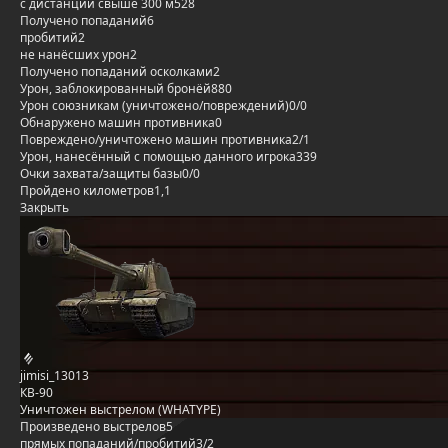
с дистанции свыше 300 м
528
Получено попаданий
6
пробитий
2
не нанёсших урон
2
Получено попаданий осколками
2
Урон, заблокированный бронёй
880
Урон союзникам (уничтожено/повреждений)
0/0
Обнаружено машин противника
0
Повреждено/уничтожено машин противника
2/1
Урон, нанесённый с помощью данного игрока
339
Очки захвата/защиты базы
0/0
Пройдено километров
1,1
Закрыть
jimisi_13013
КВ-90
Уничтожен выстрелом (WHATYPE)
Произведено выстрелов
5
прямых попаданий/пробитий
3/2