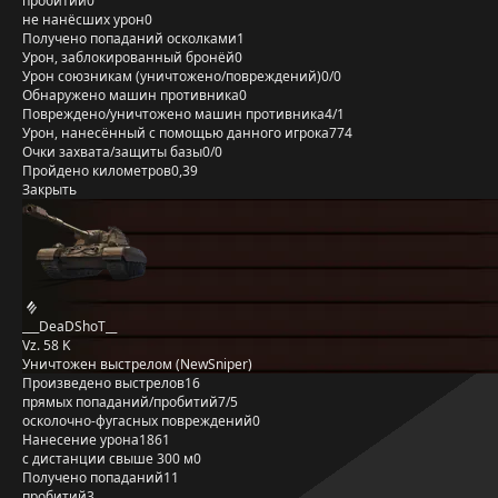
пробитий
0
не нанёсших урон
0
Получено попаданий осколками
1
Урон, заблокированный бронёй
0
Урон союзникам (уничтожено/повреждений)
0/0
Обнаружено машин противника
0
Повреждено/уничтожено машин противника
4/1
Урон, нанесённый с помощью данного игрока
774
Очки захвата/защиты базы
0/0
Пройдено километров
0,39
Закрыть
___DeaDShoT__
Vz. 58 K
Уничтожен выстрелом (NewSniper)
Произведено выстрелов
16
прямых попаданий/пробитий
7/5
осколочно-фугасных повреждений
0
Нанесение урона
1861
с дистанции свыше 300 м
0
Получено попаданий
11
пробитий
3