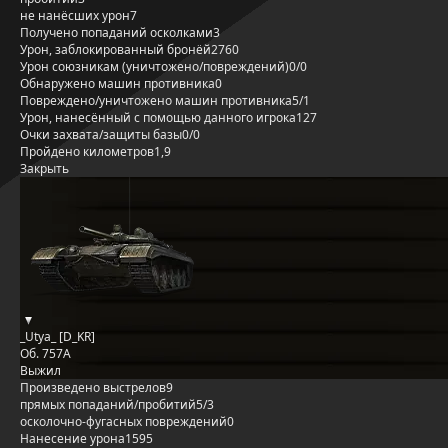
не нанёсших урон
7
Получено попаданий осколками
3
Урон, заблокированный бронёй
2760
Урон союзникам (уничтожено/повреждений)
0/0
Обнаружено машин противника
0
Повреждено/уничтожено машин противника
5/1
Урон, нанесённый с помощью данного игрока
127
Очки захвата/защиты базы
0/0
Пройдено километров
1,9
Закрыть
_Utya_ [D_KR]
Об. 757А
Выжил
Произведено выстрелов
9
прямых попаданий/пробитий
5/3
осколочно-фугасных повреждений
0
Нанесение урона
1595