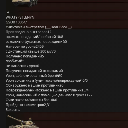
WHATYPE [LENYN]
GSOR 1006/7
Уничтожен выстрелом (___DeaDShoT__)
Произведено выстрелов
12
прямых попаданий/пробитий
10/8
осколочно-фугасных повреждений
0
Нанесение урона
2459
с дистанции свыше 300 м
770
Получено попаданий
5
пробитий
5
не нанёсших урон
0
Получено попаданий осколками
0
Урон, заблокированный бронёй
0
Урон союзникам (уничтожено/повреждений)
0/0
Обнаружено машин противника
0
Повреждено/уничтожено машин противника
5/4
Урон, нанесённый с помощью данного игрока
1122
Очки захвата/защиты базы
0/0
Пройдено километров
2,31
Закрыть