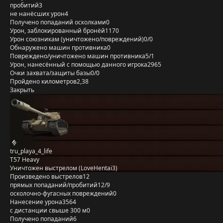
пробитий
3
не нанёсших урон
4
Получено попаданий осколками
0
Урон, заблокированный бронёй
1170
Урон союзникам (уничтожено/повреждений)
0/0
Обнаружено машин противника
0
Повреждено/уничтожено машин противника
5/1
Урон, нанесённый с помощью данного игрока
2965
Очки захвата/защиты базы
0/0
Пройдено километров
2,38
Закрыть
tru_playa_4_life
T57 Heavy
Уничтожен выстрелом (LoveHentai3)
Произведено выстрелов
12
прямых попаданий/пробитий
12/9
осколочно-фугасных повреждений
0
Нанесение урона
3564
с дистанции свыше 300 м
0
Получено попаданий
6