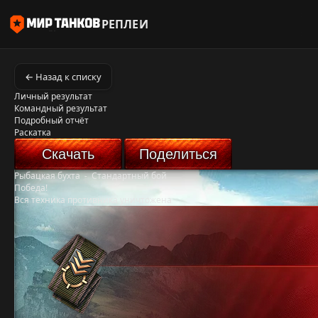
РЕПЛЕИ
← Назад к списку
Личный результат
Командный результат
Подробный отчёт
Раскатка
Скачать
Поделиться
Рыбацкая бухта
-
Стандартный бой
Победа!
Вся техника противника уничтожена