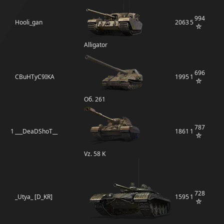
994
Hooli_gan
2063
5
Alligator
696
CBuHTyC9IKA
1995
1
Об. 261
787
1
___DeaDShoT__
1861
1
Vz. 58 K
728
_Utya_ [D_KR]
1595
1