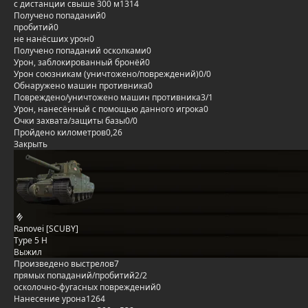
с дистанции свыше 300 м
1314
Получено попаданий
0
пробитий
0
не нанёсших урон
0
Получено попаданий осколками
0
Урон, заблокированный бронёй
0
Урон союзникам (уничтожено/повреждений)
0/0
Обнаружено машин противника
0
Повреждено/уничтожено машин противника
3/1
Урон, нанесённый с помощью данного игрока
0
Очки захвата/защиты базы
0/0
Пройдено километров
0,26
Закрыть
Ranovei [SCUBY]
Type 5 H
Выжил
Произведено выстрелов
7
прямых попаданий/пробитий
2/2
осколочно-фугасных повреждений
0
Нанесение урона
1264