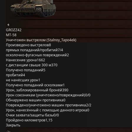
GROZZ42
MT-58
Уничтожен выстрелом (Stalnoy_Tapo4ek)
Произведено выстрелов
8
прямых попаданий/пробитий
7/4
осколочно-фугасных повреждений
2
Нанесение урона
1662
с дистанции свыше 300 м
370
Получено попаданий
5
пробитий
4
не нанёсших урон
1
Получено попаданий осколками
1
Урон, заблокированный бронёй
390
Урон союзникам (уничтожено/повреждений)
0/0
Обнаружено машин противника
0
Повреждено/уничтожено машин противника
2/2
Урон, нанесённый с помощью данного игрока
0
Очки захвата/защиты базы
0/0
Пройдено километров
1,15
Закрыть