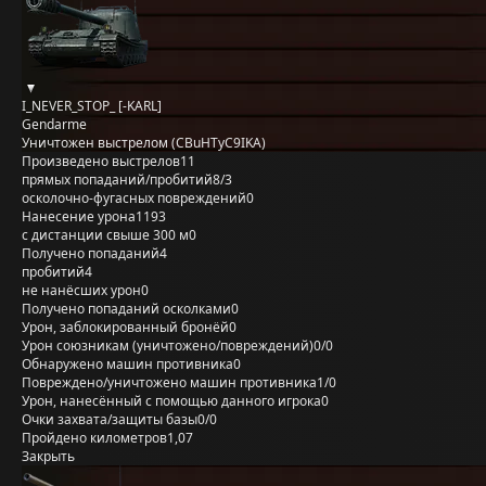
I_NEVER_STOP_ [-KARL]
Gendarme
Уничтожен выстрелом (CBuHTyC9IKA)
Произведено выстрелов
11
прямых попаданий/пробитий
8/3
осколочно-фугасных повреждений
0
Нанесение урона
1193
с дистанции свыше 300 м
0
Получено попаданий
4
пробитий
4
не нанёсших урон
0
Получено попаданий осколками
0
Урон, заблокированный бронёй
0
Урон союзникам (уничтожено/повреждений)
0/0
Обнаружено машин противника
0
Повреждено/уничтожено машин противника
1/0
Урон, нанесённый с помощью данного игрока
0
Очки захвата/защиты базы
0/0
Пройдено километров
1,07
Закрыть