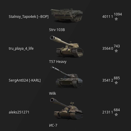
1094
Stalnoy_Tapo4ek [--BOP]
4011
1
Strv 103B
743
tru_playa_4_life
3564
0
T57 Heavy
885
SergAnt024 [-KARL]
3541
2
Wilk
684
aleks251271
2131
1
ИС-7