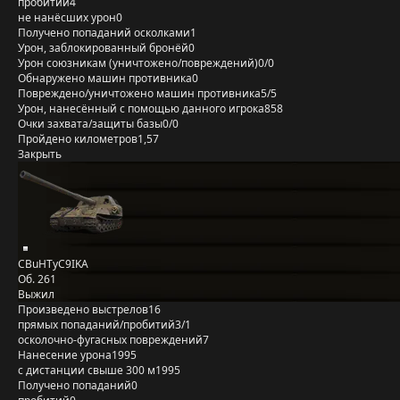
пробитий
4
не нанёсших урон
0
Получено попаданий осколками
1
Урон, заблокированный бронёй
0
Урон союзникам (уничтожено/повреждений)
0/0
Обнаружено машин противника
0
Повреждено/уничтожено машин противника
5/5
Урон, нанесённый с помощью данного игрока
858
Очки захвата/защиты базы
0/0
Пройдено километров
1,57
Закрыть
CBuHTyC9IKA
Об. 261
Выжил
Произведено выстрелов
16
прямых попаданий/пробитий
3/1
осколочно-фугасных повреждений
7
Нанесение урона
1995
с дистанции свыше 300 м
1995
Получено попаданий
0