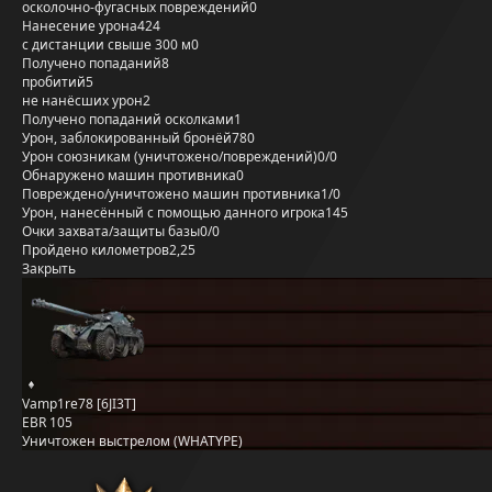
осколочно-фугасных повреждений
0
Нанесение урона
424
с дистанции свыше 300 м
0
Получено попаданий
8
пробитий
5
не нанёсших урон
2
Получено попаданий осколками
1
Урон, заблокированный бронёй
780
Урон союзникам (уничтожено/повреждений)
0/0
Обнаружено машин противника
0
Повреждено/уничтожено машин противника
1/0
Урон, нанесённый с помощью данного игрока
145
Очки захвата/защиты базы
0/0
Пройдено километров
2,25
Закрыть
Vamp1re78 [6JI3T]
EBR 105
Уничтожен выстрелом (WHATYPE)