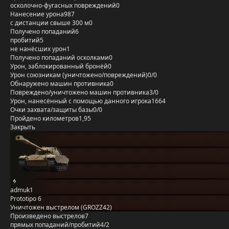
осколочно-фугасных повреждений
0
Нанесение урона
987
с дистанции свыше 300 м
0
Получено попаданий
6
пробитий
5
не нанёсших урон
1
Получено попаданий осколками
0
Урон, заблокированный бронёй
0
Урон союзникам (уничтожено/повреждений)
0/0
Обнаружено машин противника
0
Повреждено/уничтожено машин противника
3/0
Урон, нанесённый с помощью данного игрока
1664
Очки захвата/защиты базы
0/0
Пройдено километров
1,95
Закрыть
admuk1
Prototipo 6
Уничтожен выстрелом (GROZZ42)
Произведено выстрелов
7
прямых попаданий/пробитий
4/2