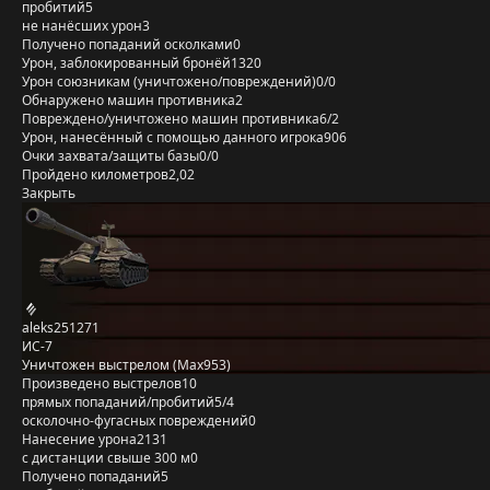
пробитий
5
не нанёсших урон
3
Получено попаданий осколками
0
Урон, заблокированный бронёй
1320
Урон союзникам (уничтожено/повреждений)
0/0
Обнаружено машин противника
2
Повреждено/уничтожено машин противника
6/2
Урон, нанесённый с помощью данного игрока
906
Очки захвата/защиты базы
0/0
Пройдено километров
2,02
Закрыть
aleks251271
ИС-7
Уничтожен выстрелом (Max953)
Произведено выстрелов
10
прямых попаданий/пробитий
5/4
осколочно-фугасных повреждений
0
Нанесение урона
2131
с дистанции свыше 300 м
0
Получено попаданий
5