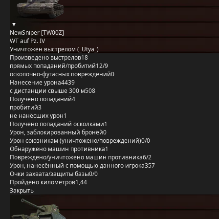
NewSniper [TW00Z]
WT auf Pz. IV
Уничтожен выстрелом (_Utya_)
Произведено выстрелов
18
прямых попаданий/пробитий
12/9
осколочно-фугасных повреждений
0
Нанесение урона
4439
с дистанции свыше 300 м
508
Получено попаданий
4
пробитий
3
не нанёсших урон
1
Получено попаданий осколками
1
Урон, заблокированный бронёй
0
Урон союзникам (уничтожено/повреждений)
0/0
Обнаружено машин противника
1
Повреждено/уничтожено машин противника
6/2
Урон, нанесённый с помощью данного игрока
357
Очки захвата/защиты базы
0/0
Пройдено километров
1,44
Закрыть