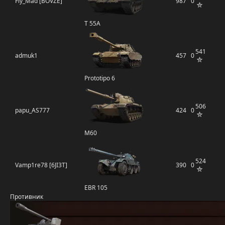
Fly_Mad [BOVZE]
987
0
T 55A
541
admuk1
457
0
Prototipo 6
506
papu_AS777
424
0
M60
524
Vamp1re78 [6JI3T]
390
0
EBR 105
Противник