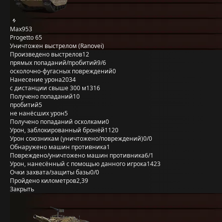
Max953
Progetto 65
Уничтожен выстрелом (Ranovei)
Произведено выстрелов
12
прямых попаданий/пробитий
9/6
осколочно-фугасных повреждений
0
Нанесение урона
2034
с дистанции свыше 300 м
1316
Получено попаданий
10
пробитий
5
не нанёсших урон
5
Получено попаданий осколками
0
Урон, заблокированный бронёй
1120
Урон союзникам (уничтожено/повреждений)
0/0
Обнаружено машин противника
1
Повреждено/уничтожено машин противника
6/1
Урон, нанесённый с помощью данного игрока
1423
Очки захвата/защиты базы
0/0
Пройдено километров
2,39
Закрыть