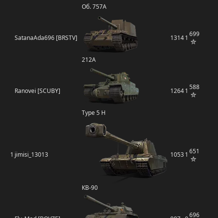
Об. 757А
699
SatanaAda696 [BRSTV]
1314
1
212А
588
Ranovei [SCUBY]
1264
1
Type 5 H
651
1
jimisi_13013
1053
1
КВ-90
696