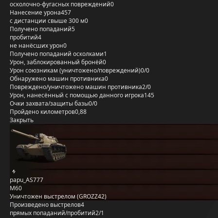
осколочно-фугасных повреждений
0
Нанесение урона
457
с дистанции свыше 300 м
0
Получено попаданий
5
пробитий
4
не нанёсших урон
0
Получено попаданий осколками
1
Урон, заблокированный бронёй
0
Урон союзникам (уничтожено/повреждений)
0/0
Обнаружено машин противника
0
Повреждено/уничтожено машин противника
2/0
Урон, нанесённый с помощью данного игрока
145
Очки захвата/защиты базы
0/0
Пройдено километров
0,88
Закрыть
papu_AS777
M60
Уничтожен выстрелом (GROZZ42)
Произведено выстрелов
4
прямых попаданий/пробитий
2/1