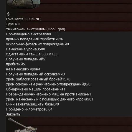
LoveHentai3 [KRGNE]
Type 4 H
Уничтожен выстрелом (Hooli_gan)
Произведено выстрелов
8
прямых попаданий/пробитий
7/6
осколочно-фугасных повреждений
0
Нанесение урона
3580
с дистанции свыше 300 м
733
Получено попаданий
9
пробитий
5
не нанёсших урон
4
Получено попаданий осколками
0
Урон, заблокированный бронёй
1570
Урон союзникам (уничтожено/повреждений)
0/0
Обнаружено машин противника
1
Повреждено/уничтожено машин противника
4/1
Урон, нанесённый с помощью данного игрока
901
Очки захвата/защиты базы
0/0
Пройдено километров
0,64
Закрыть