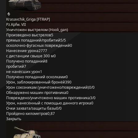
Krasavchik_Griga [FTRAP]
Pz.Kpfw. VII
Уничтожен выстрелом (Hooli_gan)
Произведено выстрелов
5
прямых попаданий/пробитий
5/5
осколочно-фугасных повреждений
0
Нанесение урона
2777
с дистанции свыше 300 м
0
Получено попаданий
8
пробитий
7
не нанёсших урон
1
Получено попаданий осколками
0
Урон, заблокированный бронёй
390
Урон союзникам (уничтожено/повреждений)
0/0
Обнаружено машин противника
0
Повреждено/уничтожено машин противника
3/0
Урон, нанесённый с помощью данного игрока
0
Очки захвата/защиты базы
0/0
Пройдено километров
0,87
Закрыть