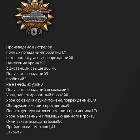
Произведено выстрелов
1
прямых попаданий/пробитий
1/1
осколочно-фугасных повреждений
0
Нанесение урона
390
с дистанции свыше 300 м
0
Получено попаданий
3
пробитий
3
не нанёсших урон
0
Получено попаданий осколками
0
Урон, заблокированный бронёй
0
Урон союзникам (уничтожено/повреждений)
0/0
Обнаружено машин противника
9
Повреждено/уничтожено машин противника
1/0
Урон, нанесённый с помощью данного игрока
0
Очки захвата/защиты базы
0/0
Пройдено километров
1,41
Закрыть