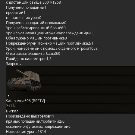
с дистанции свыше 300 м
1268
Получено попаданий
1
пробитий
1
не нанёсших урон
0
Получено попаданий осколками
0
Урон, заблокированный бронёй
0
Урон союзникам (уничтожено/повреждений)
0/0
Обнаружено машин противника
0
Повреждено/уничтожено машин противника
2/1
Урон, нанесённый с помощью данного игрока
1058
Очки захвата/защиты базы
0/0
Пройдено километров
1,5
Закрыть
SatanaAda696 [BRSTV]
212А
Выжил
Произведено выстрелов
11
прямых попаданий/пробитий
2/0
осколочно-фугасных повреждений
6
Нанесение урона
1314