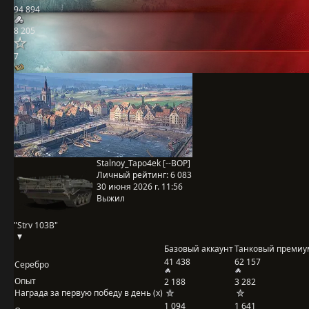
94 894
8 205
7
Stalnoy_Tapo4ek [--BOP]
Личный рейтинг:
6 083
30 июня 2026 г. 11:56
Выжил
"Strv 103B"
Базовый аккаунт
Танковый премиу
41 438
62 157
Серебро
Опыт
2 188
3 282
Награда за первую победу в день (x)
1 094
1 641