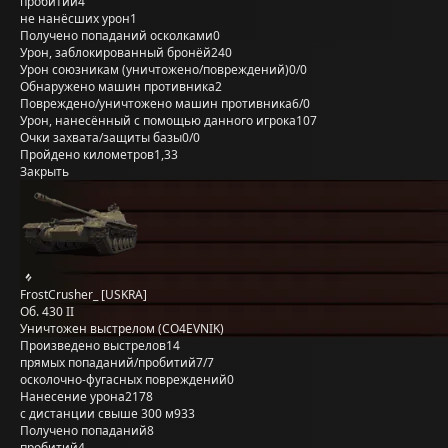
пробитий
4
не нанёсших урон
1
Получено попаданий осколками
0
Урон, заблокированный бронёй
240
Урон союзникам (уничтожено/повреждений)
0/0
Обнаружено машин противника
2
Повреждено/уничтожено машин противника
6/0
Урон, нанесённый с помощью данного игрока
107
Очки захвата/защиты базы
0/0
Пройдено километров
1,33
Закрыть
FrostCrusher_ [USKRA]
Об. 430 II
Уничтожен выстрелом (CO4EVNIK)
Произведено выстрелов
14
прямых попаданий/пробитий
7/7
осколочно-фугасных повреждений
0
Нанесение урона
2178
с дистанции свыше 300 м
933
Получено попаданий
8
пробитий
4