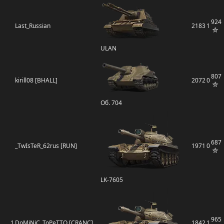
924
Last_Russian
2183
1
ULAN
807
kirill08 [BHALL]
2072
0
Об. 704
687
_TwIsTeR_62rus [RUN]
1971
0
LK-7605
965
1
DoMiNiC_ToPeTTO [CRANC]
1842
1