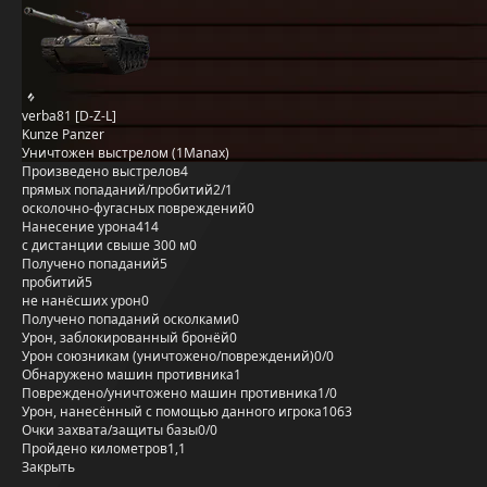
verba81 [D-Z-L]
Kunze Panzer
Уничтожен выстрелом (1Manax)
Произведено выстрелов
4
прямых попаданий/пробитий
2/1
осколочно-фугасных повреждений
0
Нанесение урона
414
с дистанции свыше 300 м
0
Получено попаданий
5
пробитий
5
не нанёсших урон
0
Получено попаданий осколками
0
Урон, заблокированный бронёй
0
Урон союзникам (уничтожено/повреждений)
0/0
Обнаружено машин противника
1
Повреждено/уничтожено машин противника
1/0
Урон, нанесённый с помощью данного игрока
1063
Очки захвата/защиты базы
0/0
Пройдено километров
1,1
Закрыть