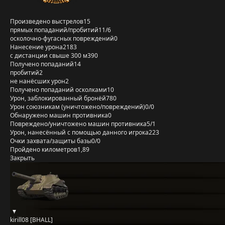
Произведено выстрелов
15
прямых попаданий/пробитий
11/6
осколочно-фугасных повреждений
0
Нанесение урона
2183
с дистанции свыше 300 м
390
Получено попаданий
14
пробитий
2
не нанёсших урон
2
Получено попаданий осколками
10
Урон, заблокированный бронёй
780
Урон союзникам (уничтожено/повреждений)
0/0
Обнаружено машин противника
0
Повреждено/уничтожено машин противника
5/1
Урон, нанесённый с помощью данного игрока
223
Очки захвата/защиты базы
0/0
Пройдено километров
1,89
Закрыть
kirill08 [BHALL]