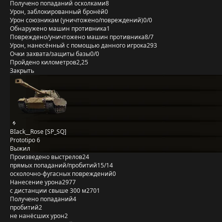
Получено попаданий осколками
8
Урон, заблокированный бронёй
0
Урон союзникам (уничтожено/повреждений)
0/0
Обнаружено машин противника
1
Повреждено/уничтожено машин противника
8/7
Урон, нанесённый с помощью данного игрока
293
Очки захвата/защиты базы
0/0
Пройдено километров
2,25
Закрыть
BIack__Rose [SP_SQ]
Prototipo 6
Выжил
Произведено выстрелов
24
прямых попаданий/пробитий
15/14
осколочно-фугасных повреждений
0
Нанесение урона
2977
с дистанции свыше 300 м
2701
Получено попаданий
4
пробитий
2
не нанёсших урон
2