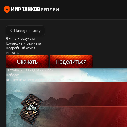
РЕПЛЕИ
← Назад к списку
Личный результат
Командный результат
Подробный отчёт
Раскатка
Скачать
Поделиться
Застава
-
Стандартный бой
Победа!
Вся техника противника уничтожена