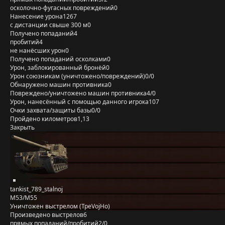
осколочно-фугасных повреждений
0
Нанесение урона
1267
с дистанции свыше 300 м
0
Получено попаданий
4
пробитий
4
не нанёсших урон
0
Получено попаданий осколками
0
Урон, заблокированный бронёй
0
Урон союзникам (уничтожено/повреждений)
0/0
Обнаружено машин противника
0
Повреждено/уничтожено машин противника
4/0
Урон, нанесённый с помощью данного игрока
107
Очки захвата/защиты базы
0/0
Пройдено километров
1,13
Закрыть
tankist_789_stalnoj
M53/M55
Уничтожен выстрелом (TpeVojHo)
Произведено выстрелов
6
прямых попаданий/пробитий
2/0