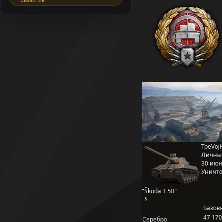
TpeVoj
Личны
30 июня
Уничто
"Škoda T 50"
Базов
47 170
Серебро