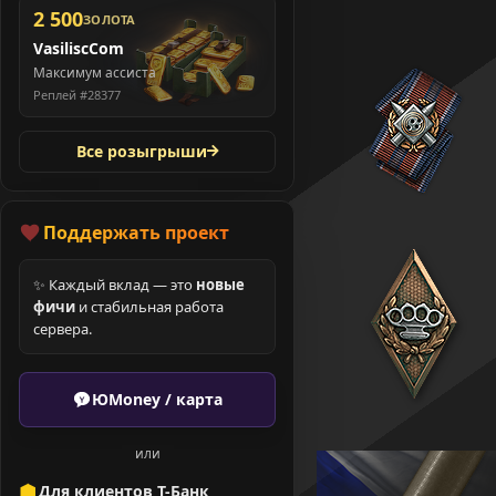
2 500
ЗОЛОТА
VasiliscCom
Максимум ассиста
Реплей #28377
Все розыгрыши
Поддержать проект
✨ Каждый вклад — это
новые
фичи
и стабильная работа
сервера.
ЮMoney / карта
или
Для клиентов Т-Банк