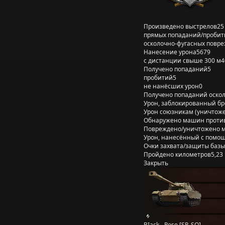
Произведено выстрелов
25
прямых попаданий/пробит
осколочно-фугасных повр
Нанесение урона
5679
с дистанции свыше 300 м
4
Получено попаданий
5
пробитий
5
не нанёсших урон
0
Получено попаданий оско
Урон, заблокированный б
Урон союзникам (уничтож
Обнаружено машин проти
Повреждено/уничтожено 
Урон, нанесённый с помощ
Очки захвата/защиты базы
Пройдено километров
5,23
Закрыть
BIack__Rose [SP_SQ]