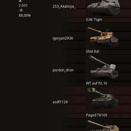
2 031
2S3_Akatsiya_
88,00%
G.W. Tiger
igoryan2936
Shot Kal
pordon_dron
WT auf Pz. IV
asdf1126
Pagod TK105