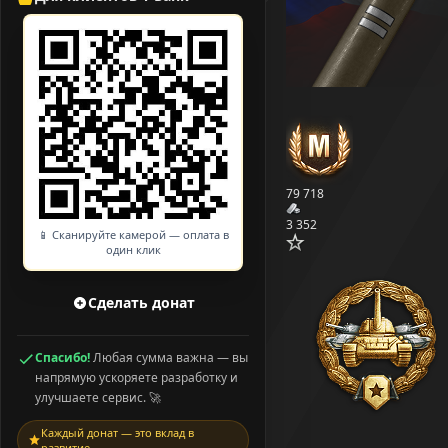
79 718
3 352
📱 Сканируйте камерой — оплата в
один клик
Сделать донат
Спасибо!
Любая сумма важна — вы
напрямую ускоряете разработку и
улучшаете сервис. 🚀
Каждый донат — это вклад в
развитие