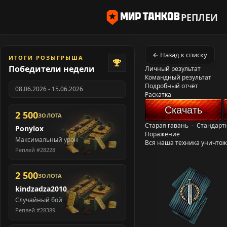
РЕПЛЕИ
← Назад к списку
ИТОГИ РОЗЫГРЫША
Победители недели
Личный результат
Командный результат
Подробный отчёт
08.06.2026 - 15.06.2026
Раскатка
Скачать
2 500
ЗОЛОТА
Старая гавань
-
Стандарт
Ponylox
Поражение
Максимальный урон
Вся наша техника уничто
Реплей #28228
2 500
ЗОЛОТА
kindzadza2010
Случайный бой
Реплей #28389