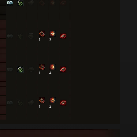
1
3
1
4
1
2