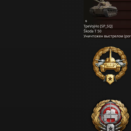
TpeVojHo [SP_SQ]
Škoda T 50
Уничтожен выстрелом (por