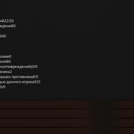
ий
22/20
еждений
0
040
лками
0
ронёй
0
ено/повреждений)
0/0
вника
2
машин противника
8/5
ью данного игрока
925
0/0