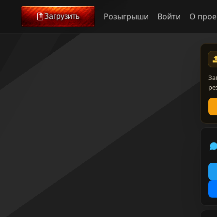
Розыгрыши
Войти
О прое
Загрузить
За
ре