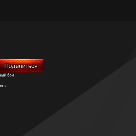
Поделиться
ный бой
жена