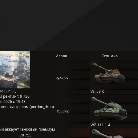
Игрок
Техника
byxalov
Ho [SP_SQ]
Vz. 58 K
й рейтинг:
9 730
 2026 г. 19:43
жен выстрелом (pordon_dron)
H538KZ
WZ-111 1-4
ый аккаунт
Танковый премиум
70 755