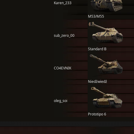
Karen_233
M53/M55
sub_zero_00
Standard B
CO4EVNIK
Niedźwiedź
oleg_soi
Prototipo 6