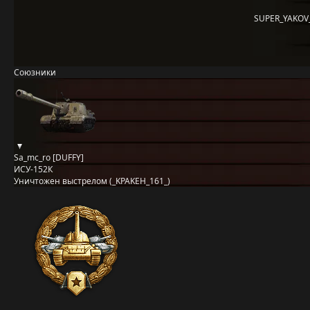
SUPER_YAKOV_
Союзники
Sa_mc_ro [DUFFY]
ИСУ-152К
Уничтожен выстрелом (_KPAKEH_161_)