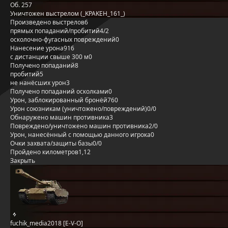
Об. 257
Уничтожен выстрелом (_KPAKEH_161_)
Произведено выстрелов
6
прямых попаданий/пробитий
4/2
осколочно-фугасных повреждений
0
Нанесение урона
916
с дистанции свыше 300 м
0
Получено попаданий
8
пробитий
5
не нанёсших урон
3
Получено попаданий осколками
0
Урон, заблокированный бронёй
760
Урон союзникам (уничтожено/повреждений)
0/0
Обнаружено машин противника
3
Повреждено/уничтожено машин противника
2/0
Урон, нанесённый с помощью данного игрока
0
Очки захвата/защиты базы
0/0
Пройдено километров
1,12
Закрыть
fuchik_media2018 [E-V-O]