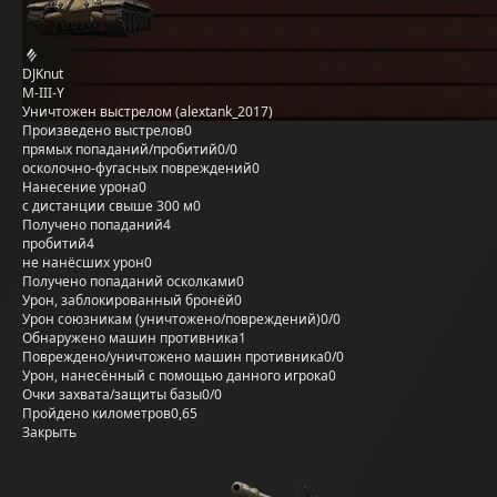
DJKnut
M-III-Y
Уничтожен выстрелом (alextank_2017)
Произведено выстрелов
0
прямых попаданий/пробитий
0/0
осколочно-фугасных повреждений
0
Нанесение урона
0
с дистанции свыше 300 м
0
Получено попаданий
4
пробитий
4
не нанёсших урон
0
Получено попаданий осколками
0
Урон, заблокированный бронёй
0
Урон союзникам (уничтожено/повреждений)
0/0
Обнаружено машин противника
1
Повреждено/уничтожено машин противника
0/0
Урон, нанесённый с помощью данного игрока
0
Очки захвата/защиты базы
0/0
Пройдено километров
0,65
Закрыть