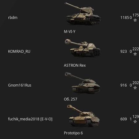
175
rbdm
1185
0
M-VI-Y
222
KOMRAD_RU
923
0
ASTRON Rex
202
Gnom161Rus
916
0
Об. 257
129
fuchik_media2018 [E-V-O]
609
1
Prototipo 6