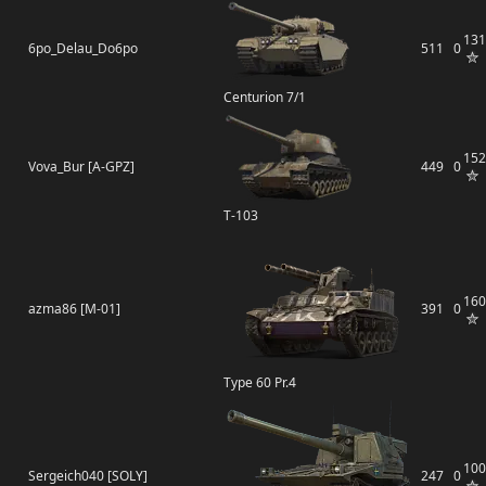
131
6po_Delau_Do6po
511
0
Centurion 7/1
152
Vova_Bur [A-GPZ]
449
0
Т-103
160
azma86 [M-01]
391
0
Type 60 Pr.4
100
Sergeich040 [SOLY]
247
0