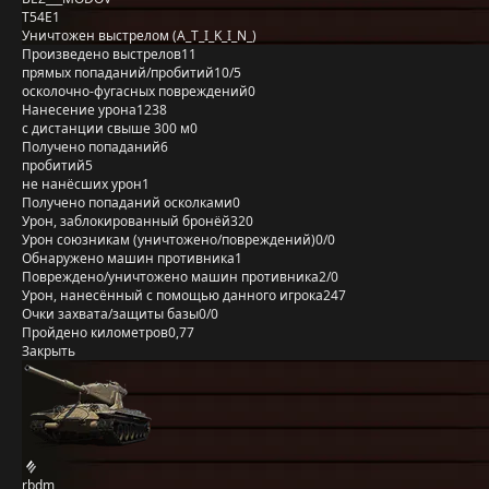
T54E1
Уничтожен выстрелом (A_T_I_K_I_N_)
Произведено выстрелов
11
прямых попаданий/пробитий
10/5
осколочно-фугасных повреждений
0
Нанесение урона
1238
с дистанции свыше 300 м
0
Получено попаданий
6
пробитий
5
не нанёсших урон
1
Получено попаданий осколками
0
Урон, заблокированный бронёй
320
Урон союзникам (уничтожено/повреждений)
0/0
Обнаружено машин противника
1
Повреждено/уничтожено машин противника
2/0
Урон, нанесённый с помощью данного игрока
247
Очки захвата/защиты базы
0/0
Пройдено километров
0,77
Закрыть
rbdm