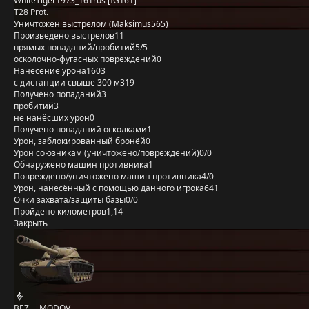
WhiteTiger1973_161rus [IG161]
T28 Prot.
Уничтожен выстрелом (Maksimus565)
Произведено выстрелов
11
прямых попаданий/пробитий
5/5
осколочно-фугасных повреждений
0
Нанесение урона
1603
с дистанции свыше 300 м
319
Получено попаданий
3
пробитий
3
не нанёсших урон
0
Получено попаданий осколками
1
Урон, заблокированный бронёй
0
Урон союзникам (уничтожено/повреждений)
0/0
Обнаружено машин противника
1
Повреждено/уничтожено машин противника
4/0
Урон, нанесённый с помощью данного игрока
641
Очки захвата/защиты базы
0/0
Пройдено километров
1,14
Закрыть
BEZ___MODOV