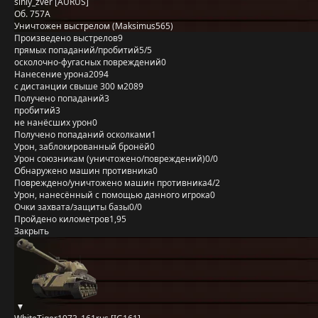
siniy_zver [AURUS]
Об. 757А
Уничтожен выстрелом (Maksimus565)
Произведено выстрелов
9
прямых попаданий/пробитий
5/5
осколочно-фугасных повреждений
0
Нанесение урона
2094
с дистанции свыше 300 м
2089
Получено попаданий
3
пробитий
3
не нанёсших урон
0
Получено попаданий осколками
1
Урон, заблокированный бронёй
0
Урон союзникам (уничтожено/повреждений)
0/0
Обнаружено машин противника
0
Повреждено/уничтожено машин противника
4/2
Урон, нанесённый с помощью данного игрока
0
Очки захвата/защиты базы
0/0
Пройдено километров
1,95
Закрыть