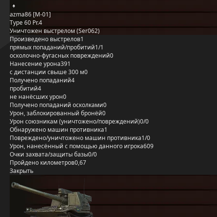
azma86 [M-01]
Type 60 Pr.4
Уничтожен выстрелом (Ser062)
Произведено выстрелов
1
прямых попаданий/пробитий
1/1
осколочно-фугасных повреждений
0
Нанесение урона
391
с дистанции свыше 300 м
0
Получено попаданий
4
пробитий
4
не нанёсших урон
0
Получено попаданий осколками
0
Урон, заблокированный бронёй
0
Урон союзникам (уничтожено/повреждений)
0/0
Обнаружено машин противника
1
Повреждено/уничтожено машин противника
1/0
Урон, нанесённый с помощью данного игрока
609
Очки захвата/защиты базы
0/0
Пройдено километров
0,67
Закрыть