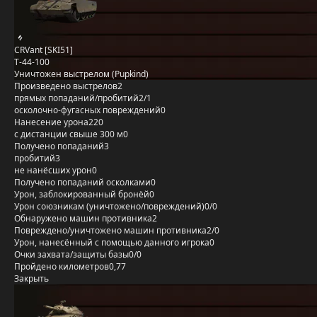
CRVant [SKI51]
Т-44-100
Уничтожен выстрелом (Pupkind)
Произведено выстрелов
2
прямых попаданий/пробитий
2/1
осколочно-фугасных повреждений
0
Нанесение урона
220
с дистанции свыше 300 м
0
Получено попаданий
3
пробитий
3
не нанёсших урон
0
Получено попаданий осколками
0
Урон, заблокированный бронёй
0
Урон союзникам (уничтожено/повреждений)
0/0
Обнаружено машин противника
2
Повреждено/уничтожено машин противника
2/0
Урон, нанесённый с помощью данного игрока
0
Очки захвата/защиты базы
0/0
Пройдено километров
0,77
Закрыть