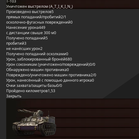
Т-103
Уничтожен выстрелом (A_T_I_K_I_N_)
Произведено выстрелов
5
прямых попаданий/пробитий
2/1
осколочно-фугасных повреждений
0
Нанесение урона
449
с дистанции свыше 300 м
0
Получено попаданий
5
пробитий
3
не нанёсших урон
2
Получено попаданий осколками
0
Урон, заблокированный бронёй
680
Урон союзникам (уничтожено/повреждений)
0/0
Обнаружено машин противника
0
Повреждено/уничтожено машин противника
2/0
Урон, нанесённый с помощью данного игрока
0
Очки захвата/защиты базы
0/0
Пройдено километров
1,53
Закрыть