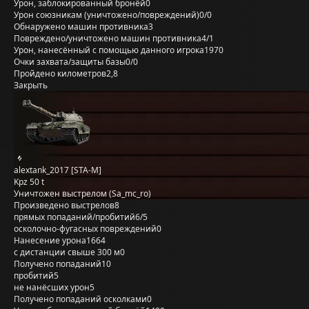
Урон, заблокированный бронёй
0
Урон союзникам (уничтожено/повреждений)
0/0
Обнаружено машин противника
3
Повреждено/уничтожено машин противника
4/1
Урон, нанесённый с помощью данного игрока
1970
Очки захвата/защиты базы
0/0
Пройдено километров
2,8
Закрыть
alextank_2017 [STA-M]
Kpz 50 t
Уничтожен выстрелом (Sa_mc_ro)
Произведено выстрелов
8
прямых попаданий/пробитий
6/5
осколочно-фугасных повреждений
0
Нанесение урона
1664
с дистанции свыше 300 м
0
Получено попаданий
10
пробитий
5
не нанёсших урон
5
Получено попаданий осколками
0