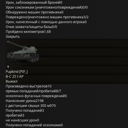
Урон, заблокированный бронёй
0
Урон союзникам (уничтожено/повреждений)
0/0
Обнаружено машин противника
0
Повреждено/уничтожено машин противника
3/2
Урон, нанесённый с помощью данного игрока
0
Очки захвата/защиты базы
0/0
Пройдено километров
1,68
Закрыть
Pupkind [PIF_]
B-C 25 t AP
Выжил
Произведено выстрелов
10
прямых попаданий/пробитий
8/7
осколочно-фугасных повреждений
0
Нанесение урона
2198
с дистанции свыше 300 м
970
Получено попаданий
3
пробитий
3
не нанёсших урон
0
Получено попаданий осколками
0