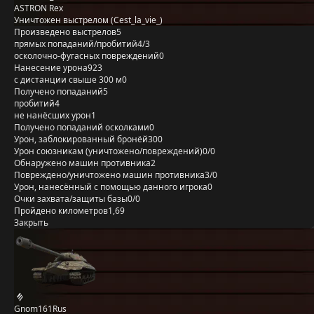
ASTRON Rex
Уничтожен выстрелом (Cest_la_vie_)
Произведено выстрелов
5
прямых попаданий/пробитий
4/3
осколочно-фугасных повреждений
0
Нанесение урона
923
с дистанции свыше 300 м
0
Получено попаданий
5
пробитий
4
не нанёсших урон
1
Получено попаданий осколками
0
Урон, заблокированный бронёй
300
Урон союзникам (уничтожено/повреждений)
0/0
Обнаружено машин противника
2
Повреждено/уничтожено машин противника
3/0
Урон, нанесённый с помощью данного игрока
0
Очки захвата/защиты базы
0/0
Пройдено километров
1,69
Закрыть
Gnom161Rus