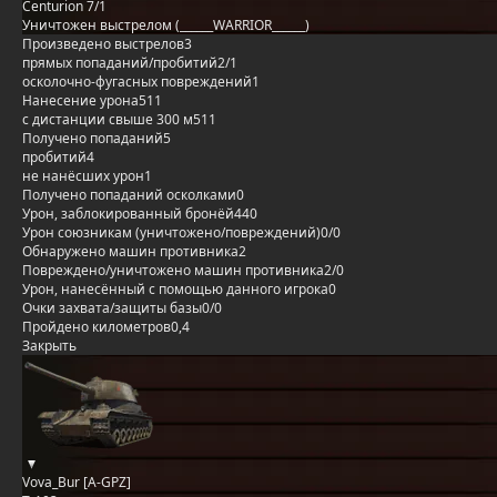
Centurion 7/1
Уничтожен выстрелом (______WARRIOR______)
Произведено выстрелов
3
прямых попаданий/пробитий
2/1
осколочно-фугасных повреждений
1
Нанесение урона
511
с дистанции свыше 300 м
511
Получено попаданий
5
пробитий
4
не нанёсших урон
1
Получено попаданий осколками
0
Урон, заблокированный бронёй
440
Урон союзникам (уничтожено/повреждений)
0/0
Обнаружено машин противника
2
Повреждено/уничтожено машин противника
2/0
Урон, нанесённый с помощью данного игрока
0
Очки захвата/защиты базы
0/0
Пройдено километров
0,4
Закрыть
Vova_Bur [A-GPZ]