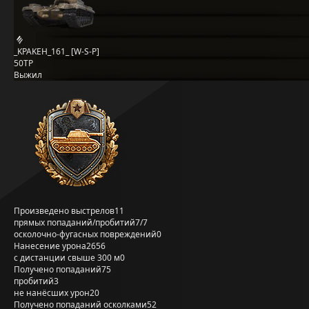
_KPAKEH_161_ [W-S-P]
50TP
Выжил
Произведено выстрелов
11
прямых попаданий/пробитий
7/7
осколочно-фугасных повреждений
0
Нанесение урона
2656
с дистанции свыше 300 м
0
Получено попаданий
75
пробитий
3
не нанёсших урон
20
Получено попаданий осколками
52