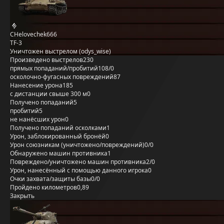
CHelovechek666
TF-3
Уничтожен выстрелом (odys_wise)
Произведено выстрелов
230
прямых попаданий/пробитий
108/0
осколочно-фугасных повреждений
87
Нанесение урона
185
с дистанции свыше 300 м
0
Получено попаданий
5
пробитий
5
не нанёсших урон
0
Получено попаданий осколками
1
Урон, заблокированный бронёй
0
Урон союзникам (уничтожено/повреждений)
0/0
Обнаружено машин противника
1
Повреждено/уничтожено машин противника
2/0
Урон, нанесённый с помощью данного игрока
0
Очки захвата/защиты базы
0/0
Пройдено километров
0,89
Закрыть