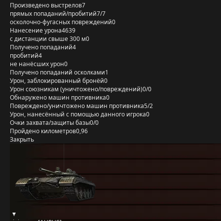
Произведено выстрелов
7
прямых попаданий/пробитий
7/7
осколочно-фугасных повреждений
0
Нанесение урона
4639
с дистанции свыше 300 м
0
Получено попаданий
4
пробитий
4
не нанёсших урон
0
Получено попаданий осколками
1
Урон, заблокированный бронёй
0
Урон союзникам (уничтожено/повреждений)
0/0
Обнаружено машин противника
0
Повреждено/уничтожено машин противника
5/2
Урон, нанесённый с помощью данного игрока
0
Очки захвата/защиты базы
0/0
Пройдено километров
0,96
Закрыть