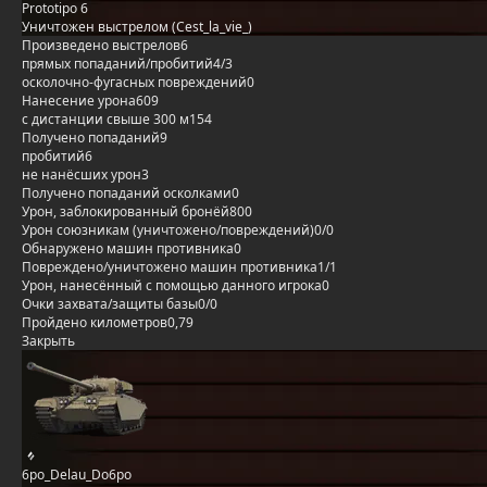
Prototipo 6
Уничтожен выстрелом (Cest_la_vie_)
Произведено выстрелов
6
прямых попаданий/пробитий
4/3
осколочно-фугасных повреждений
0
Нанесение урона
609
с дистанции свыше 300 м
154
Получено попаданий
9
пробитий
6
не нанёсших урон
3
Получено попаданий осколками
0
Урон, заблокированный бронёй
800
Урон союзникам (уничтожено/повреждений)
0/0
Обнаружено машин противника
0
Повреждено/уничтожено машин противника
1/1
Урон, нанесённый с помощью данного игрока
0
Очки захвата/защиты базы
0/0
Пройдено километров
0,79
Закрыть
6po_Delau_Do6po