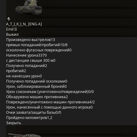
A_T_I_K_I_N_ [ENG-A]
Emil II
Выжил
Произведено выстрелов
13
прямых попаданий/пробитий
10/8
осколочно-фугасных повреждений
0
Нанесение урона
3370
с дистанции свыше 300 м
0
Получено попаданий
2
пробитий
2
не нанёсших урон
0
Получено попаданий осколками
0
Урон, заблокированный бронёй
0
Урон союзникам (уничтожено/повреждений)
0/0
Обнаружено машин противника
2
Повреждено/уничтожено машин противника
4/2
Урон, нанесённый с помощью данного игрока
0
Очки захвата/защиты базы
0/0
Пройдено километров
1,2
Закрыть