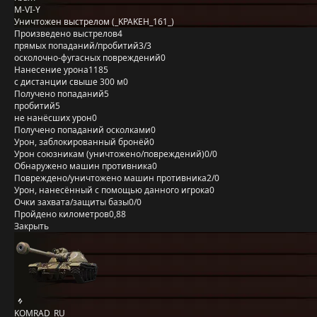
M-VI-Y
Уничтожен выстрелом (_KPAKEH_161_)
Произведено выстрелов
4
прямых попаданий/пробитий
3/3
осколочно-фугасных повреждений
0
Нанесение урона
1185
с дистанции свыше 300 м
0
Получено попаданий
5
пробитий
5
не нанёсших урон
0
Получено попаданий осколками
0
Урон, заблокированный бронёй
0
Урон союзникам (уничтожено/повреждений)
0/0
Обнаружено машин противника
0
Повреждено/уничтожено машин противника
2/0
Урон, нанесённый с помощью данного игрока
0
Очки захвата/защиты базы
0/0
Пройдено километров
0,88
Закрыть
KOMRAD_RU