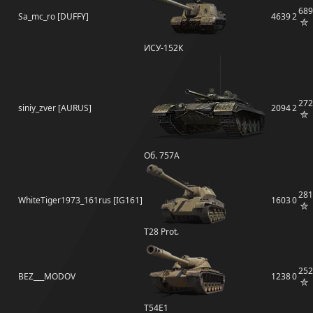
689
Sa_mc_ro [DUFFY]
4639
2
ИСУ-152К
272
siniy_zver [AURUS]
2094
2
Об. 757А
281
WhiteTiger1973_161rus [IG161]
1603
0
T28 Prot.
252
BEZ___MODOV
1238
0
T54E1