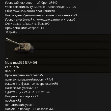
Урон, заблокированный бронёй
440
Урон союзникам (уничтожено/повреждений)
0/0
Обнаружено машин противника
0
Повреждено/уничтожено машин противника
5/3
Урон, нанесённый с помощью данного игрока
0
Очки захвата/защиты базы
0/0
Пройдено километров
1,15
Закрыть
Maksimus565 [SAM99]
ИСУ-152К
Выжил
Произведено выстрелов
5
прямых попаданий/пробитий
4/4
осколочно-фугасных повреждений
0
Нанесение урона
2337
с дистанции свыше 300 м
1526
Получено попаданий
3
пробитий
2
не нанёсших урон
1
Получено попаданий осколками
0