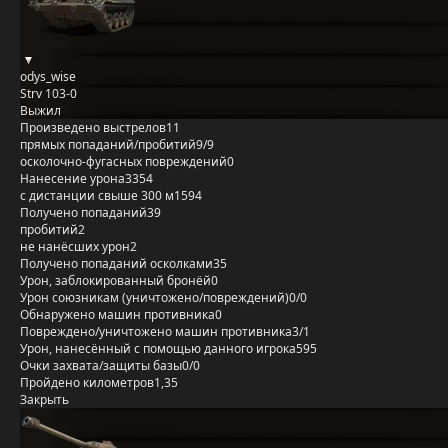
odys_wise
Strv 103-0
Выжил
Произведено выстрелов
11
прямых попаданий/пробитий
9/9
осколочно-фугасных повреждений
0
Нанесение урона
3354
с дистанции свыше 300 м
1594
Получено попаданий
39
пробитий
2
не нанёсших урон
2
Получено попаданий осколками
35
Урон, заблокированный бронёй
0
Урон союзникам (уничтожено/повреждений)
0/0
Обнаружено машин противника
0
Повреждено/уничтожено машин противника
3/1
Урон, нанесённый с помощью данного игрока
595
Очки захвата/защиты базы
0/0
Пройдено километров
1,35
Закрыть