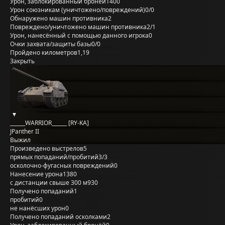
Урон, заблокированный бронёй
1400
Урон союзникам (уничтожено/повреждений)
0/0
Обнаружено машин противника
2
Повреждено/уничтожено машин противника
2/1
Урон, нанесённый с помощью данного игрока
0
Очки захвата/защиты базы
0/0
Пройдено километров
1,19
Закрыть
______WARRIOR______ [RY-KA]
JPanther II
Выжил
Произведено выстрелов
5
прямых попаданий/пробитий
3/3
осколочно-фугасных повреждений
0
Нанесение урона
1380
с дистанции свыше 300 м
930
Получено попаданий
1
пробитий
0
не нанёсших урон
0
Получено попаданий осколками
2