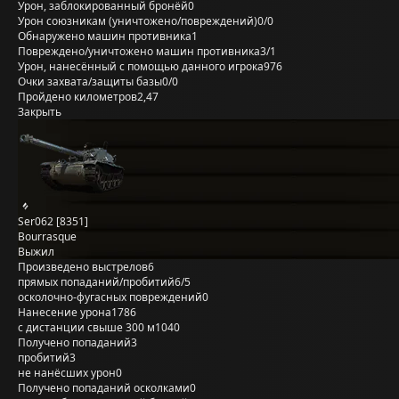
Урон, заблокированный бронёй
0
Урон союзникам (уничтожено/повреждений)
0/0
Обнаружено машин противника
1
Повреждено/уничтожено машин противника
3/1
Урон, нанесённый с помощью данного игрока
976
Очки захвата/защиты базы
0/0
Пройдено километров
2,47
Закрыть
Ser062 [8351]
Bourrasque
Выжил
Произведено выстрелов
6
прямых попаданий/пробитий
6/5
осколочно-фугасных повреждений
0
Нанесение урона
1786
с дистанции свыше 300 м
1040
Получено попаданий
3
пробитий
3
не нанёсших урон
0
Получено попаданий осколками
0