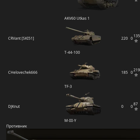
AKV60 Utkas 1
135
CRVant [SKI51]
220
0
Т-44-100
219
CHelovechek666
185
0
TF-3
87
DJKnut
0
0
M-III-Y
Противник