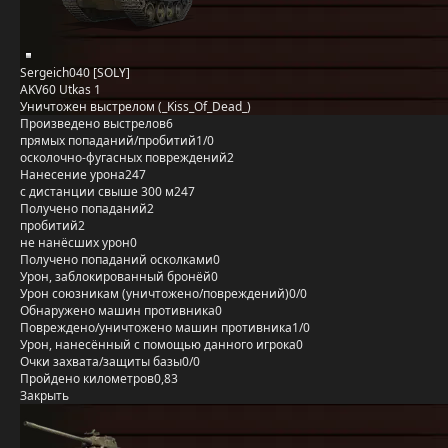
Sergeich040 [SOLY]
AKV60 Utkas 1
Уничтожен выстрелом (_Kiss_Of_Dead_)
Произведено выстрелов
6
прямых попаданий/пробитий
1/0
осколочно-фугасных повреждений
2
Нанесение урона
247
с дистанции свыше 300 м
247
Получено попаданий
2
пробитий
2
не нанёсших урон
0
Получено попаданий осколками
0
Урон, заблокированный бронёй
0
Урон союзникам (уничтожено/повреждений)
0/0
Обнаружено машин противника
0
Повреждено/уничтожено машин противника
1/0
Урон, нанесённый с помощью данного игрока
0
Очки захвата/защиты базы
0/0
Пройдено километров
0,83
Закрыть