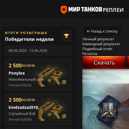
РЕПЛЕИ
← Назад к списку
ИТОГИ РОЗЫГРЫША
Победители недели
Личный результат
Командный результат
Подробный отчёт
08.06.2026 - 15.06.2026
Раскатка
Скачать
2 500
ЗОЛОТА
Ласвилль
-
Стандартный 
Ponylox
Победа!
Максимальный урон
Вся техника противника у
Реплей #28228
2 500
ЗОЛОТА
kindzadza2010
Случайный бой
Реплей #28389