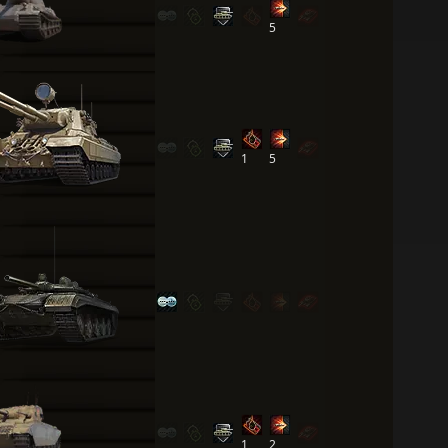
5
1
5
1
2