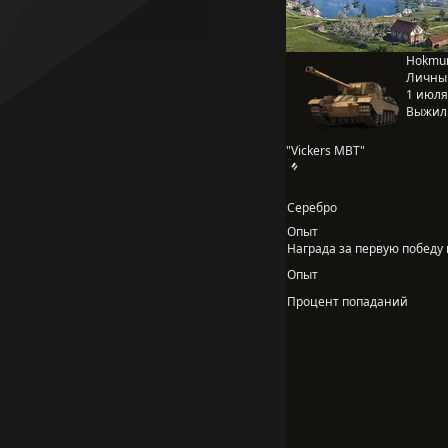
Hokmun
Личны
1 июля 
Выжил
"Vickers MBT"
Серебро
Опыт
Награда за первую победу в
Опыт
Процент попаданий