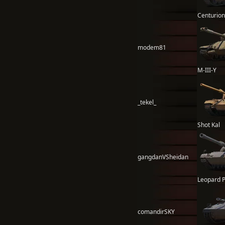
Centurion
modem81
M-III-Y
_tekel_
Shot Kal
gangdanVSheidan
Leopard 
comandirSKY