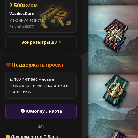
2 500
ЗОЛОТА
VasiliscCom
Максимум ассиста
Реплей #28377
Все розыгрыши
Поддержать проект
📊
100 ₽ от вас
= новые
возможности для аналитики и
статистики.
ЮMoney / карта
или
Для клиентов Т-Банк