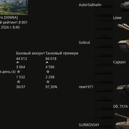
AutorSakhalin
s [X0WKA]
Löwe
й рейтинг:
8 801
2026 г. 8:40
Ssibral
Базовый аккаунт
Танковый премиум
44 012
66 018
Captain
3 064
4 596
 день (x)
1 532
2 298
36/37
97,30%
new1971
Об. 757А
SURIKOVSKY