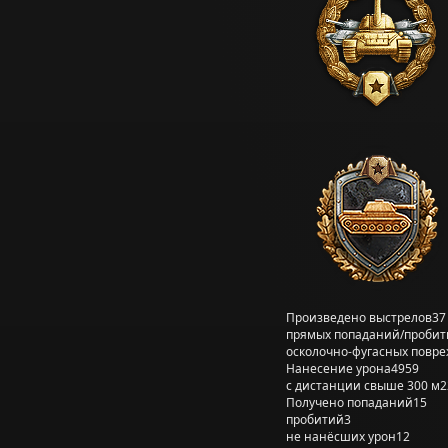
Произведено выстрелов
37
прямых попаданий/пробит
осколочно-фугасных повр
Нанесение урона
4959
с дистанции свыше 300 м
2
Получено попаданий
15
пробитий
3
не нанёсших урон
12