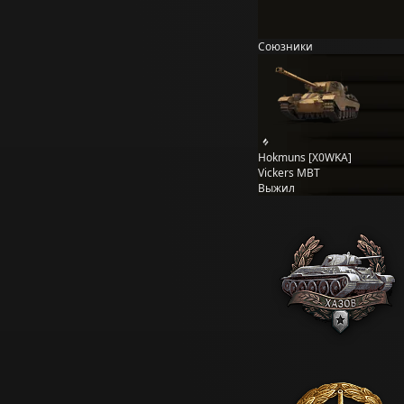
Союзники
Hokmuns [X0WKA]
Vickers MBT
Выжил