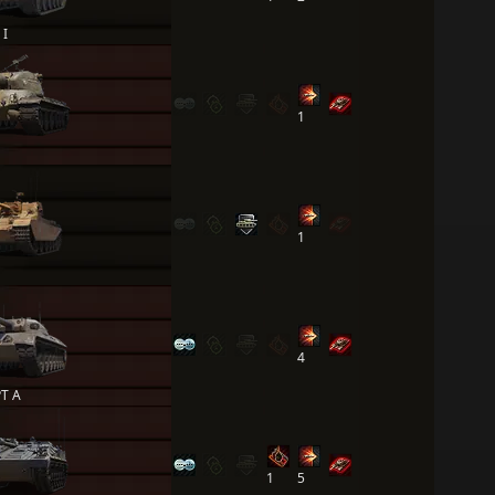
 I
1
1
4
PT A
1
5