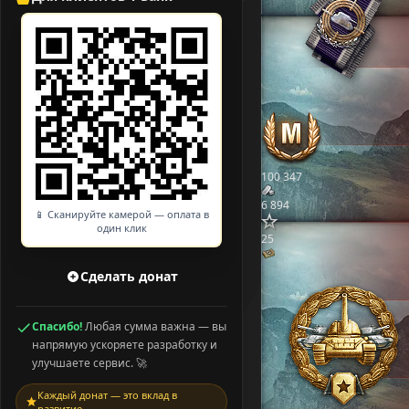
100 347
6 894
📱 Сканируйте камерой — оплата в
один клик
25
Сделать донат
Спасибо!
Любая сумма важна — вы
напрямую ускоряете разработку и
улучшаете сервис. 🚀
Каждый донат — это вклад в
развитие