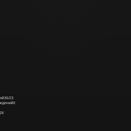
ий
36/23
еждений
0
26