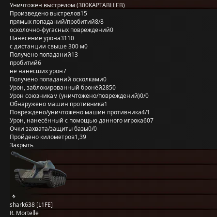
Уничтожен выстрелом (300KAPTABLLEB)
Произведено выстрелов
15
прямых попаданий/пробитий
8/8
осколочно-фугасных повреждений
0
Нанесение урона
3110
с дистанции свыше 300 м
0
Получено попаданий
13
пробитий
6
не нанёсших урон
7
Получено попаданий осколками
0
Урон, заблокированный бронёй
2850
Урон союзникам (уничтожено/повреждений)
0/0
Обнаружено машин противника
1
Повреждено/уничтожено машин противника
4/1
Урон, нанесённый с помощью данного игрока
607
Очки захвата/защиты базы
0/0
Пройдено километров
1,39
Закрыть
shark638 [L1FE]
R. Mortelle