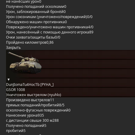
не нанёсших урон
0
Получено попаданий осколками
0
Урон, заблокированный бронёй
0
Урон союзникам (уничтожено/повреждений)
0/0
Обнаружено машин противника
0
Повреждено/уничтожено машин противника
4/0
Урон, нанесённый с помощью данного игрока
89
Очки захвата/защиты базы
0/0
Пройдено километров
0,86
Закрыть
DunJIomaTu4HocTb [PYHA_]
GSOR 1008
Уничтожен выстрелом (nyuhlo)
Произведено выстрелов
11
прямых попаданий/пробитий
8/5
осколочно-фугасных повреждений
0
Нанесение урона
935
с дистанции свыше 300 м
288
Получено попаданий
5
пробитий
5