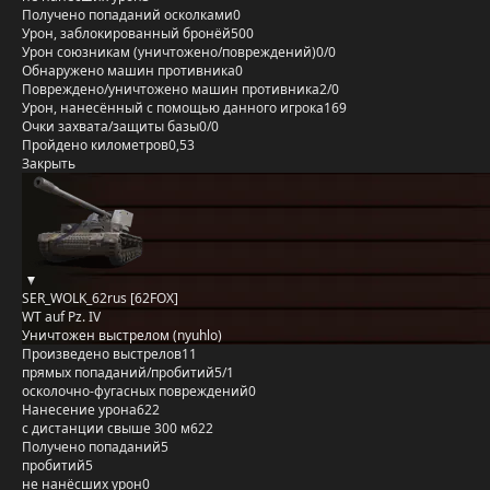
Получено попаданий осколками
0
Урон, заблокированный бронёй
500
Урон союзникам (уничтожено/повреждений)
0/0
Обнаружено машин противника
0
Повреждено/уничтожено машин противника
2/0
Урон, нанесённый с помощью данного игрока
169
Очки захвата/защиты базы
0/0
Пройдено километров
0,53
Закрыть
SER_WOLK_62rus [62FOX]
WT auf Pz. IV
Уничтожен выстрелом (nyuhlo)
Произведено выстрелов
11
прямых попаданий/пробитий
5/1
осколочно-фугасных повреждений
0
Нанесение урона
622
с дистанции свыше 300 м
622
Получено попаданий
5
пробитий
5
не нанёсших урон
0