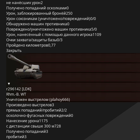
не нанёсших урон
2
Получено попаданий осколками
0
Урон, заблокированный бронёй
250
Урон союзникам (уничтожено/повреждений)
0/0
Обнаружено машин противника
0
Повреждено/уничтожено машин противника
5/0
Урон, нанесённый с помощью данного игрока
1109
Очки захвата/защиты базы
0/3
Пройдено километров
0,77
Закрыть
r296142 [LDK]
Rhm.-B. WT
Уничтожен выстрелом (plahoy666)
Произведено выстрелов
3
прямых попаданий/пробитий
2/2
осколочно-фугасных повреждений
0
Нанесение урона
1175
с дистанции свыше 300 м
728
Получено попаданий
3
пробитий
3