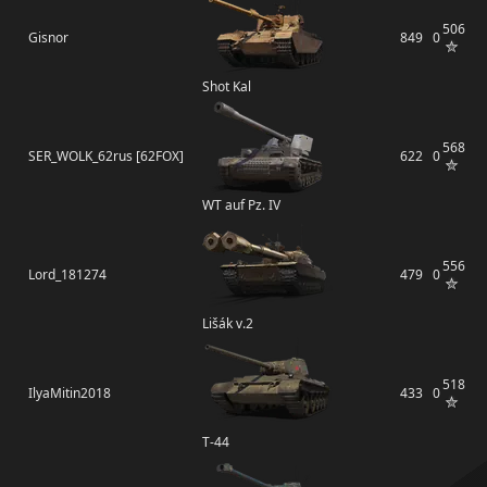
506
Gisnor
849
0
Shot Kal
568
SER_WOLK_62rus [62FOX]
622
0
WT auf Pz. IV
556
Lord_181274
479
0
Lišák v.2
518
IlyaMitin2018
433
0
Т-44