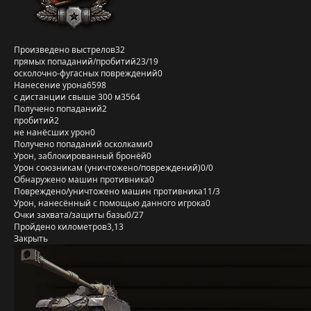
Произведено выстрелов
32
прямых попаданий/пробитий
23/19
осколочно-фугасных повреждений
0
Нанесение урона
6598
с дистанции свыше 300 м
3564
Получено попаданий
2
пробитий
2
не нанёсших урон
0
Получено попаданий осколками
0
Урон, заблокированный бронёй
0
Урон союзникам (уничтожено/повреждений)
0/0
Обнаружено машин противника
0
Повреждено/уничтожено машин противника
11/3
Урон, нанесённый с помощью данного игрока
0
Очки захвата/защиты базы
0/27
Пройдено километров
3,13
Закрыть