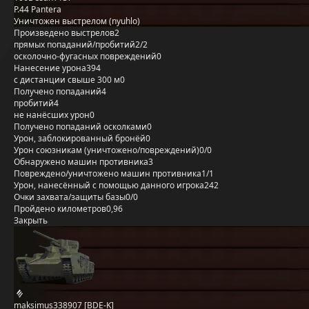
P.44 Pantera
Уничтожен выстрелом (nyuhlo)
Произведено выстрелов
2
прямых попаданий/пробитий
2/2
осколочно-фугасных повреждений
0
Нанесение урона
394
с дистанции свыше 300 м
0
Получено попаданий
4
пробитий
4
не нанёсших урон
0
Получено попаданий осколками
0
Урон, заблокированный бронёй
0
Урон союзникам (уничтожено/повреждений)
0/0
Обнаружено машин противника
3
Повреждено/уничтожено машин противника
1/1
Урон, нанесённый с помощью данного игрока
242
Очки захвата/защиты базы
0/0
Пройдено километров
0,96
Закрыть
maksimus338907 [BDE-K]