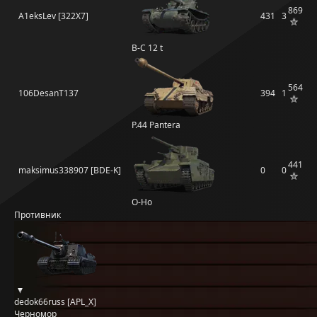
869
A1eksLev [322X7]
431
3
B-C 12 t
564
106DesanT137
394
1
P.44 Pantera
441
maksimus338907 [BDE-K]
0
0
O-Ho
Противник
dedok66russ [APL_X]
Черномор