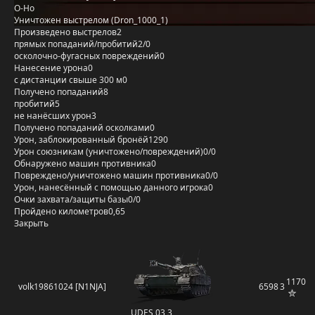
O-Ho
Уничтожен выстрелом (Dron_1000_1)
Произведено выстрелов
2
прямых попаданий/пробитий
2/0
осколочно-фугасных повреждений
0
Нанесение урона
0
с дистанции свыше 300 м
0
Получено попаданий
8
пробитий
5
не нанёсших урон
3
Получено попаданий осколками
0
Урон, заблокированный бронёй
1290
Урон союзникам (уничтожено/повреждений)
0/0
Обнаружено машин противника
0
Повреждено/уничтожено машин противника
0/0
Урон, нанесённый с помощью данного игрока
0
Очки захвата/защиты базы
0/0
Пройдено километров
0,65
Закрыть
1170
volk19861024 [N1NJA]
6598
3
UDES 03 3