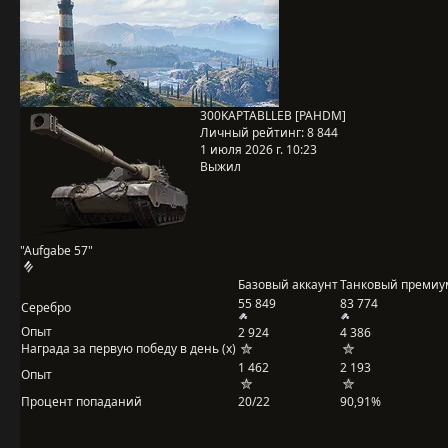
300KAPTABLLEB [PAHDM]
Личный рейтинг:
8 844
1 июля 2026 г. 10:23
Выжил
"Aufgabe 57"
Базовый аккаунт
Танковый премиу
55 849
83 774
Серебро
Опыт
2 924
4 386
Награда за первую победу в день (x)
1 462
2 193
Опыт
Процент попаданий
20/22
90,91%