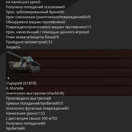
не нанёсших урон
0
Получено попаданий осколками
0
Урон, заблокированный бронёй
0
Урон союзникам (уничтожено/повреждений)
0/0
Обнаружено машин противника
0
Повреждено/уничтожено машин противника
1/1
Урон, нанесённый с помощью данного игрока
0
Очки захвата/защиты базы
0/0
Пройдено километров
0,52
Закрыть
i7upapaM [61BTR]
R. Mortelle
Уничтожен выстрелом (shark638)
Произведено выстрелов
8
прямых попаданий/пробитий
5/5
осколочно-фугасных повреждений
0
Нанесение урона
1152
с дистанции свыше 300 м
702
Получено попаданий
6
пробитий
6