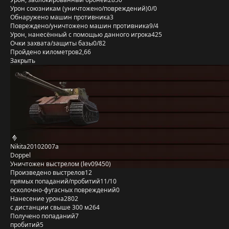
Урон союзникам (уничтожено/повреждений)
0/0
Обнаружено машин противника
3
Повреждено/уничтожено машин противника
9/4
Урон, нанесённый с помощью данного игрока
425
Очки захвата/защиты базы
0/82
Пройдено километров
2,66
Закрыть
Nikita20102007a
Doppel
Уничтожен выстрелом (lev09450)
Произведено выстрелов
12
прямых попаданий/пробитий
11/10
осколочно-фугасных повреждений
0
Нанесение урона
2802
с дистанции свыше 300 м
264
Получено попаданий
7
пробитий
5