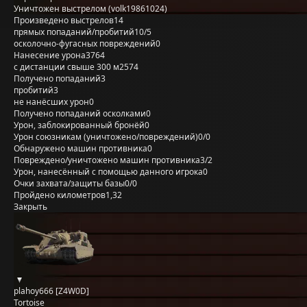
Уничтожен выстрелом (volk19861024)
Произведено выстрелов
14
прямых попаданий/пробитий
10/5
осколочно-фугасных повреждений
0
Нанесение урона
3764
с дистанции свыше 300 м
2574
Получено попаданий
3
пробитий
3
не нанёсших урон
0
Получено попаданий осколками
0
Урон, заблокированный бронёй
0
Урон союзникам (уничтожено/повреждений)
0/0
Обнаружено машин противника
0
Повреждено/уничтожено машин противника
3/2
Урон, нанесённый с помощью данного игрока
0
Очки захвата/защиты базы
0/0
Пройдено километров
1,32
Закрыть
plahoy666 [Z4W0D]
Tortoise