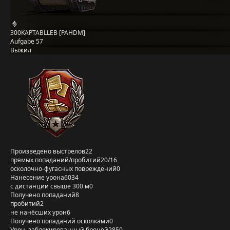
300KAPTABLLEB [PAHDM]
Aufgabe 57
Выжил
Произведено выстрелов
22
прямых попаданий/пробитий
20/16
осколочно-фугасных повреждений
0
Нанесение урона
6034
с дистанции свыше 300 м
0
Получено попаданий
8
пробитий
2
не нанёсших урон
6
Получено попаданий осколками
0
Урон, заблокированный бронёй
2850