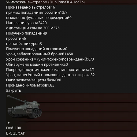
Уничтожен выстрелом (DunJIomaTu4HocTb)
Произведено выстрелов
16
прямых попаданий/пробитий
13/7
осколочно-фугасных повреждений
0
Нанесение урона
2420
с дистанции свыше 300 м
375
Получено попаданий
9
пробитий
6
не нанёсших урон
3
Получено попаданий осколками
0
Урон, заблокированный бронёй
1450
Урон союзникам (уничтожено/повреждений)
0/0
Обнаружено машин противника
0
Повреждено/уничтожено машин противника
4/1
Урон, нанесённый с помощью данного игрока
82
Очки захвата/защиты базы
0/0
Пройдено километров
1,83
Закрыть
Ded_100
B-C 25 t AP