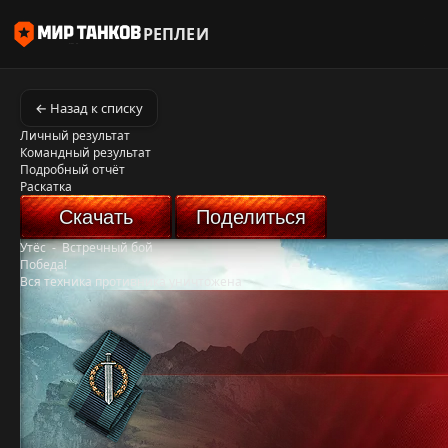
РЕПЛЕИ
← Назад к списку
Личный результат
Командный результат
Подробный отчёт
Раскатка
Скачать
Поделиться
Утёс
-
Встречный бой
Победа!
Вся техника противника уничтожена