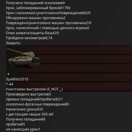
Получено попаданий осколками
0
Урон, заблокированный бронёй
1790
Урон союзникам (уничтожено/повреждений)
0/0
Обнаружено машин противника
2
Повреждено/уничтожено машин противника
2/0
Урон, нанесённый с помощью данного игрока
0
Очки захвата/защиты базы
0/0
Пройдено километров
0,74
Закрыть
IlyaMitin2018
Т-44
Уничтожен выстрелом (E_NOT__)
Произведено выстрелов
5
прямых попаданий/пробитий
2/1
осколочно-фугасных повреждений
0
Нанесение урона
433
с дистанции свыше 300 м
0
Получено попаданий
6
пробитий
5
не нанёсших урон
1