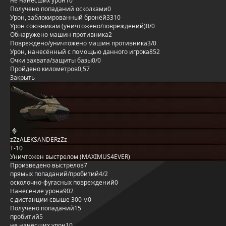
не нанёсших урон
10
Получено попаданий осколками
0
Урон, заблокированный бронёй
3310
Урон союзникам (уничтожено/повреждений)
0/0
Обнаружено машин противника
2
Повреждено/уничтожено машин противника
3/0
Урон, нанесённый с помощью данного игрока
852
Очки захвата/защиты базы
0/0
Пройдено километров
0,57
Закрыть
zZzALEKSANDERzZz
Т-10
Уничтожен выстрелом (MAXIMUS4EVER)
Произведено выстрелов
7
прямых попаданий/пробитий
4/2
осколочно-фугасных повреждений
0
Нанесение урона
902
с дистанции свыше 300 м
0
Получено попаданий
15
пробитий
5
не нанёсших урон
10