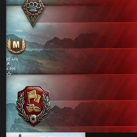
85 449
4 496