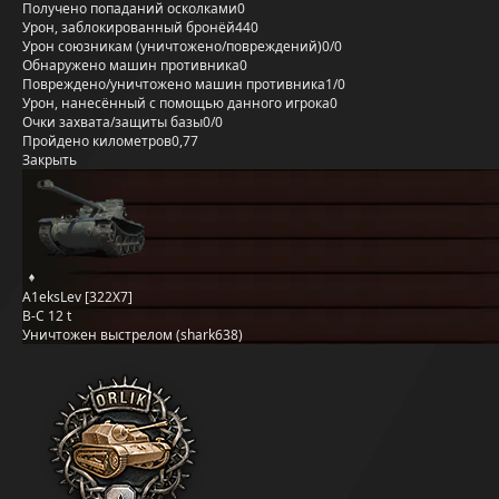
Получено попаданий осколками
0
Урон, заблокированный бронёй
440
Урон союзникам (уничтожено/повреждений)
0/0
Обнаружено машин противника
0
Повреждено/уничтожено машин противника
1/0
Урон, нанесённый с помощью данного игрока
0
Очки захвата/защиты базы
0/0
Пройдено километров
0,77
Закрыть
A1eksLev [322X7]
B-C 12 t
Уничтожен выстрелом (shark638)