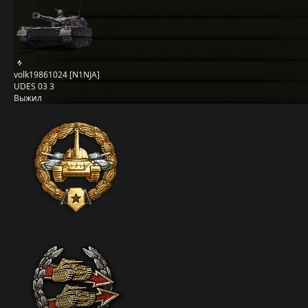
volk19861024 [N1NJA]
UDES 03 3
Выжил