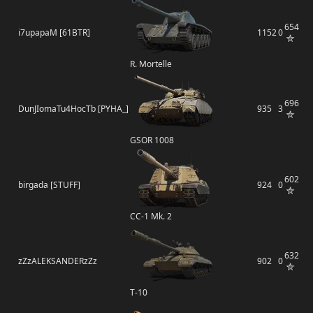
654
i7upapaM [61BTR]
1152
0
R. Mortelle
696
DunJIomaTu4HocTb [PYHA_]
935
3
GSOR 1008
602
birgada [STUFF]
924
0
CC-1 Mk. 2
632
zZzALEKSANDERzZz
902
0
Т-10