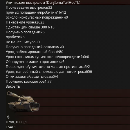
Уничтожен выстрелом (DunJIomaTu4HocTb)
Произведено выстрелов
32
прямых попаданий/пробитий
16/12
осколочно-фугасных повреждений
0
Нанесение урона
2623
с дистанции свыше 300 м
18
Получено попаданий
5
пробитий
5
не нанёсших урон
0
Получено попаданий осколками
0
Урон, заблокированный бронёй
0
Урон союзникам (уничтожено/повреждений)
0/0
Обнаружено машин противника
6
Повреждено/уничтожено машин противника
5/2
Урон, нанесённый с помощью данного игрока
656
Очки захвата/защиты базы
0/4
Пройдено километров
1,77
Закрыть
Dron_1000_1
T54E1