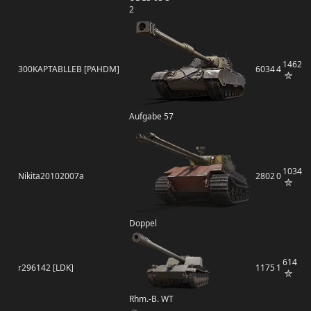
2
1462
300KAPTABLLEB [PAHDM]
6034
4
Aufgabe 57
1034
Nikita20102007a
2802
0
Doppel
614
r296142 [LDK]
1175
1
Rhm.-B. WT