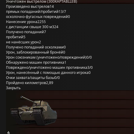
Уничтожен выстрелом (300KAPTABLLEB)
Произведено выстрелов
14
прямых попаданий/пробитий
13/7
осколочно-фугасных повреждений
0
Нанесение урона
2255
с дистанции свыше 300 м
324
Получено попаданий
7
пробитий
5
не нанёсших урон
2
Получено попаданий осколками
0
Урон, заблокированный бронёй
0
Урон союзникам (уничтожено/повреждений)
0/0
Обнаружено машин противника
1
Повреждено/уничтожено машин противника
3/0
Урон, нанесённый с помощью данного игрока
0
Очки захвата/защиты базы
0/0
Пройдено километров
2,89
Закрыть