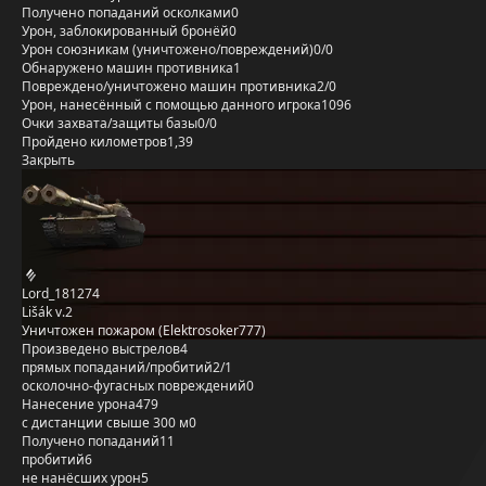
Получено попаданий осколками
0
Урон, заблокированный бронёй
0
Урон союзникам (уничтожено/повреждений)
0/0
Обнаружено машин противника
1
Повреждено/уничтожено машин противника
2/0
Урон, нанесённый с помощью данного игрока
1096
Очки захвата/защиты базы
0/0
Пройдено километров
1,39
Закрыть
Lord_181274
Lišák v.2
Уничтожен пожаром (Elektrosoker777)
Произведено выстрелов
4
прямых попаданий/пробитий
2/1
осколочно-фугасных повреждений
0
Нанесение урона
479
с дистанции свыше 300 м
0
Получено попаданий
11
пробитий
6
не нанёсших урон
5