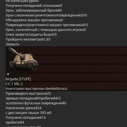
не нанёсших урон
0
Получено попаданий осколками
0
Урон, заблокированный бронёй
0
Урон союзникам (уничтожено/повреждений)
0/0
Обнаружено машин противника
0
Повреждено/уничтожено машин противника
4/3
Урон, нанесённый с помощью данного игрока
0
Очки захвата/защиты базы
0/0
Пройдено километров
1,65
Закрыть
birgada [STUFF]
CC-1 Mk. 2
Уничтожен выстрелом (dedok66russ)
Произведено выстрелов
25
прямых попаданий/пробитий
4/2
осколочно-фугасных повреждений
0
Нанесение урона
924
с дистанции свыше 300 м
0
Получено попаданий
14
пробитий
4