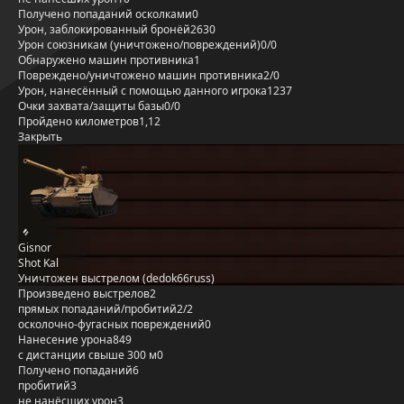
Получено попаданий осколками
0
Урон, заблокированный бронёй
2630
Урон союзникам (уничтожено/повреждений)
0/0
Обнаружено машин противника
1
Повреждено/уничтожено машин противника
2/0
Урон, нанесённый с помощью данного игрока
1237
Очки захвата/защиты базы
0/0
Пройдено километров
1,12
Закрыть
Gisnor
Shot Kal
Уничтожен выстрелом (dedok66russ)
Произведено выстрелов
2
прямых попаданий/пробитий
2/2
осколочно-фугасных повреждений
0
Нанесение урона
849
с дистанции свыше 300 м
0
Получено попаданий
6
пробитий
3
не нанёсших урон
3