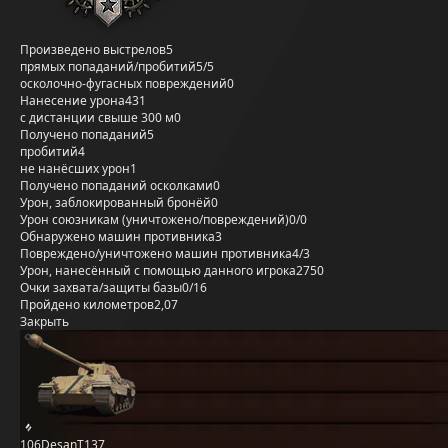
Произведено выстрелов
5
прямых попаданий/пробитий
5/5
осколочно-фугасных повреждений
0
Нанесение урона
431
с дистанции свыше 300 м
0
Получено попаданий
5
пробитий
4
не нанёсших урон
1
Получено попаданий осколками
0
Урон, заблокированный бронёй
0
Урон союзникам (уничтожено/повреждений)
0/0
Обнаружено машин противника
3
Повреждено/уничтожено машин противника
4/3
Урон, нанесённый с помощью данного игрока
2750
Очки захвата/защиты базы
0/16
Пройдено километров
2,07
Закрыть
106DesanT137