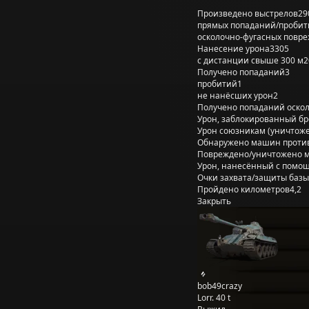
Произведено выстрелов
29
прямых попаданий/пробит
осколочно-фугасных повр
Нанесение урона
3305
с дистанции свыше 300 м
2
Получено попаданий
3
пробитий
1
не нанёсших урон
2
Получено попаданий оско
Урон, заблокированный б
Урон союзникам (уничтож
Обнаружено машин проти
Повреждено/уничтожено 
Урон, нанесённый с помощ
Очки захвата/защиты базы
Пройдено километров
4,2
Закрыть
bob49crazy
Lorr. 40 t