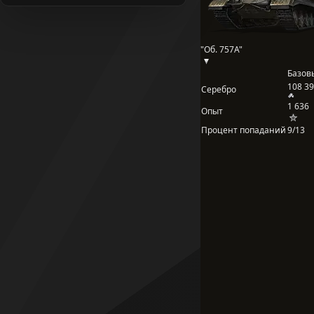
"Об. 757А"
Базов
108 3
Серебро
1 636
Опыт
Процент попаданий
9/13