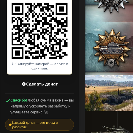
📱 Сканируйте камерой — оплата в
один клик
Сделать донат
Спасибо!
Любая сумма важна — вы
напрямую ускоряете разработку и
улучшаете сервис. 🚀
Каждый донат — это вклад в
развитие