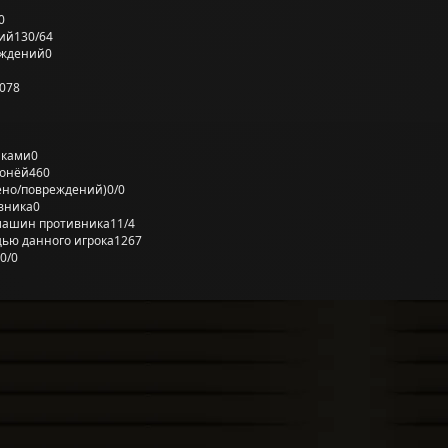
0
ий
130/64
еждений
0
078
лками
0
ронёй
460
ено/повреждений)
0/0
вника
0
машин противника
11/4
ью данного игрока
1267
0/0