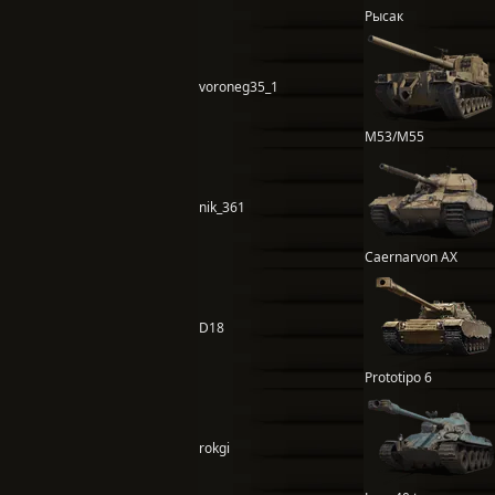
Рысак
voroneg35_1
M53/M55
nik_361
Caernarvon AX
D18
Prototipo 6
rokgi