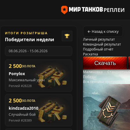
РЕПЛЕИ
← Назад к списку
ИТОГИ РОЗЫГРЫША
Победители недели
Личный результат
Командный результат
Подробный отчёт
08.06.2026 - 15.06.2026
Раскатка
Скачать
2 500
ЗОЛОТА
Малиновка
-
Стандартный
Ponylox
Победа!
Максимальный урон
Вся техника противника у
Реплей #28228
2 500
ЗОЛОТА
kindzadza2010
Случайный бой
Реплей #28389