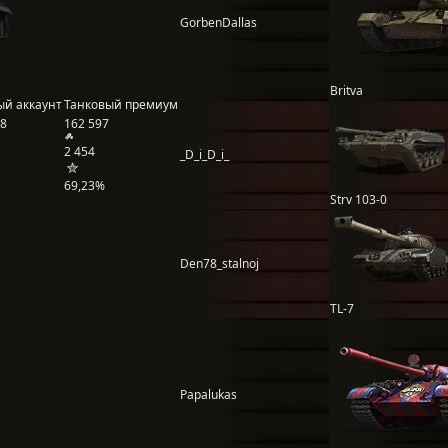
GorbenDallas
Britva
ый аккаунт
Танковый премиум
98
162 597
2 454
_D_i_D_i_
69,23%
Strv 103-0
Den78_stalnoj
TL-7
Papalukas