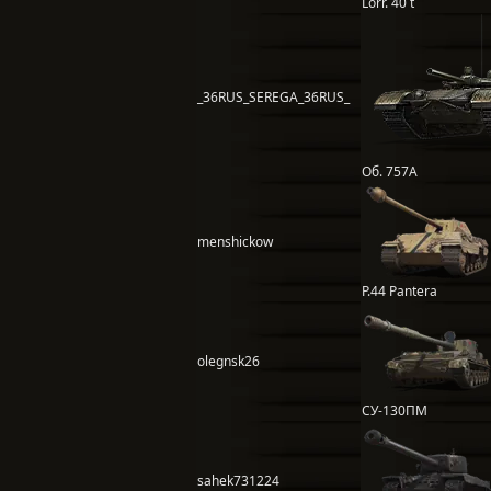
Lorr. 40 t
_36RUS_SEREGA_36RUS_
Об. 757А
menshickow
P.44 Pantera
olegnsk26
СУ-130ПМ
sahek731224