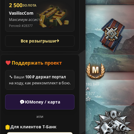
2 500
ЗОЛОТА
VasiliscCom
Максимум ассиста
Реплей #28377
Все розыгрыши
Поддержать проект
🔧 Ваши
100 ₽ держат портал
на ходу, как ремкомплект в бою.
180 849
2 577
ЮMoney / карта
или
Для клиентов Т-Банк