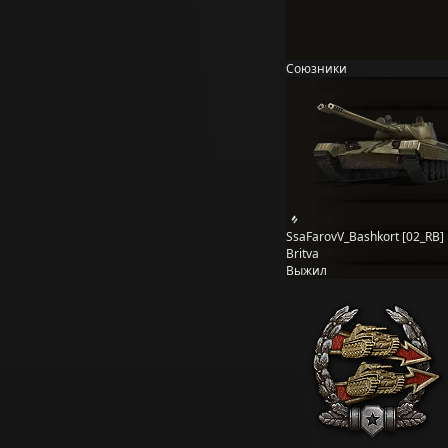
Союзники
SsaFarovV_Bashkort [02_RB]
Britva
Выжил