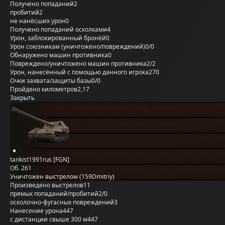
Получено попаданий
2
пробитий
2
не нанёсших урон
0
Получено попаданий осколками
4
Урон, заблокированный бронёй
0
Урон союзникам (уничтожено/повреждений)
0/0
Обнаружено машин противника
0
Повреждено/уничтожено машин противника
2/2
Урон, нанесённый с помощью данного игрока
270
Очки захвата/защиты базы
0/0
Пройдено километров
2,17
Закрыть
tankist1991rus [FGN]
Об. 261
Уничтожен выстрелом (159Dmitriy)
Произведено выстрелов
11
прямых попаданий/пробитий
2/0
осколочно-фугасных повреждений
3
Нанесение урона
447
с дистанции свыше 300 м
447