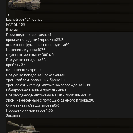
kuznetsov3121_danya
FV215b 183
Выжил
Произведено выстрелов
4
прямых попаданий/пробитий
3/3
осколочно-фугасных повреждений
0
Нанесение урона
4076
с дистанции свыше 300 м
0
Получено попаданий
3
пробитий
3
не нанёсших урон
0
Получено попаданий осколками
0
Урон, заблокированный бронёй
0
Урон союзникам (уничтожено/повреждений)
0/0
Обнаружено машин противника
0
Повреждено/уничтожено машин противника
3/1
Урон, нанесённый с помощью данного игрока
290
Очки захвата/защиты базы
0/0
Пройдено километров
1,66
Закрыть