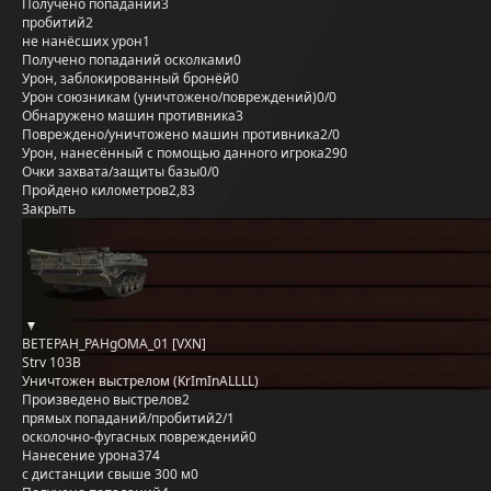
Получено попаданий
3
пробитий
2
не нанёсших урон
1
Получено попаданий осколками
0
Урон, заблокированный бронёй
0
Урон союзникам (уничтожено/повреждений)
0/0
Обнаружено машин противника
3
Повреждено/уничтожено машин противника
2/0
Урон, нанесённый с помощью данного игрока
290
Очки захвата/защиты базы
0/0
Пройдено километров
2,83
Закрыть
BETEPAH_PAHgOMA_01 [VXN]
Strv 103B
Уничтожен выстрелом (KrImInALLLL)
Произведено выстрелов
2
прямых попаданий/пробитий
2/1
осколочно-фугасных повреждений
0
Нанесение урона
374
с дистанции свыше 300 м
0