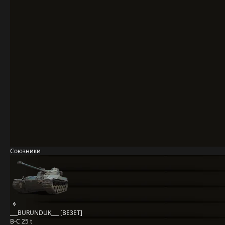
Союзники
___BURUNDUK___ [BE3ET]
B-C 25 t