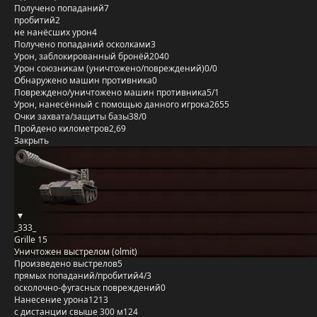
Получено попаданий
7
пробитий
2
не нанёсших урон
4
Получено попаданий осколками
3
Урон, заблокированный бронёй
2040
Урон союзникам (уничтожено/повреждений)
0/0
Обнаружено машин противника
0
Повреждено/уничтожено машин противника
5/1
Урон, нанесённый с помощью данного игрока
2655
Очки захвата/защиты базы
38/0
Пройдено километров
2,69
Закрыть
_333_
Grille 15
Уничтожен выстрелом (olmit)
Произведено выстрелов
5
прямых попаданий/пробитий
4/3
осколочно-фугасных повреждений
0
Нанесение урона
1213
с дистанции свыше 300 м
124