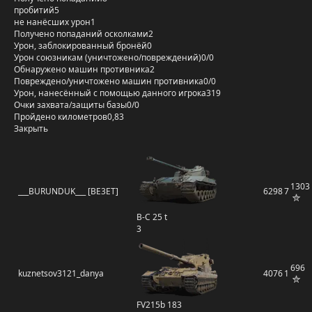
пробитий
5
не нанёсших урон
1
Получено попаданий осколками
2
Урон, заблокированный бронёй
0
Урон союзникам (уничтожено/повреждений)
0/0
Обнаружено машин противника
2
Повреждено/уничтожено машин противника
0/0
Урон, нанесённый с помощью данного игрока
319
Очки захвата/защиты базы
0/0
Пройдено километров
0,83
Закрыть
1303
___BURUNDUK___ [BE3ET]
6298
7
B-C 25 t
3
696
kuznetsov3121_danya
4076
1
FV215b 183