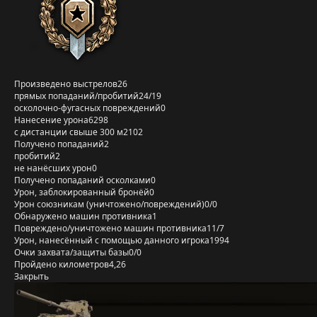
Произведено выстрелов
26
прямых попаданий/пробитий
24/19
осколочно-фугасных повреждений
0
Нанесение урона
6298
с дистанции свыше 300 м
2102
Получено попаданий
2
пробитий
2
не нанёсших урон
0
Получено попаданий осколками
0
Урон, заблокированный бронёй
0
Урон союзникам (уничтожено/повреждений)
0/0
Обнаружено машин противника
1
Повреждено/уничтожено машин противника
11/7
Урон, нанесённый с помощью данного игрока
1994
Очки захвата/защиты базы
0/0
Пройдено километров
4,26
Закрыть