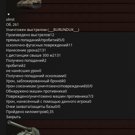
olmit
Об. 261
Уничтожен выстрелом (___BURUNDUK___)
Произведено выстрелов
12
прямых попаданий/пробитий
5/0
осколочно-фугасных повреждений
11
Нанесение урона
2131
с дистанции свыше 300 м
2131
Получено попаданий
2
пробитий
2
не нанёсших урон
0
Получено попаданий осколками
0
Урон, заблокированный бронёй
0
Урон союзникам (уничтожено/повреждений)
0/0
Обнаружено машин противника
0
Повреждено/уничтожено машин противника
7/3
Урон, нанесённый с помощью данного игрока
0
Очки захвата/защиты базы
0/0
Пройдено километров
0,35
Закрыть