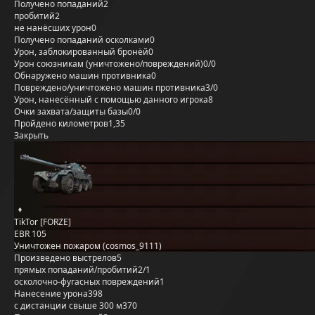
Получено попаданий
2
пробитий
2
не нанёсших урон
0
Получено попаданий осколками
0
Урон, заблокированный бронёй
0
Урон союзникам (уничтожено/повреждений)
0/0
Обнаружено машин противника
0
Повреждено/уничтожено машин противника
3/0
Урон, нанесённый с помощью данного игрока
8
Очки захвата/защиты базы
0/0
Пройдено километров
1,35
Закрыть
TikTor [FORZE]
EBR 105
Уничтожен пожаром (cosmos_9111)
Произведено выстрелов
5
прямых попаданий/пробитий
2/1
осколочно-фугасных повреждений
1
Нанесение урона
398
с дистанции свыше 300 м
370