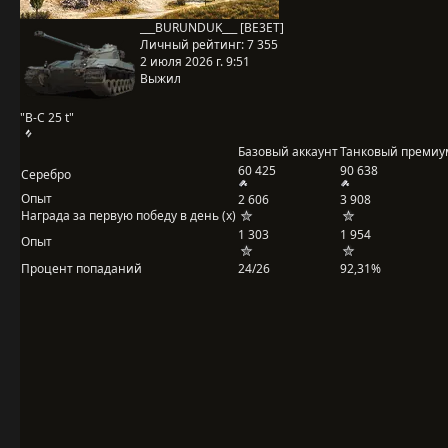
___BURUNDUK___ [BE3ET]
Личный рейтинг:
7 355
2 июля 2026 г. 9:51
Выжил
"B-C 25 t"
Базовый аккаунт
Танковый премиу
60 425
90 638
Серебро
Опыт
2 606
3 908
Награда за первую победу в день (x)
1 303
1 954
Опыт
Процент попаданий
24/26
92,31%