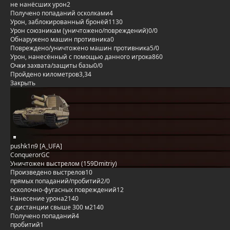
не нанёсших урон
2
Получено попаданий осколками
4
Урон, заблокированный бронёй
1130
Урон союзникам (уничтожено/повреждений)
0/0
Обнаружено машин противника
0
Повреждено/уничтожено машин противника
5/0
Урон, нанесённый с помощью данного игрока
860
Очки захвата/защиты базы
0/0
Пройдено километров
3,34
Закрыть
pushk1n9 [A_UFA]
ConquerorGC
Уничтожен выстрелом (159Dmitriy)
Произведено выстрелов
10
прямых попаданий/пробитий
2/0
осколочно-фугасных повреждений
12
Нанесение урона
2140
с дистанции свыше 300 м
2140
Получено попаданий
4
пробитий
1