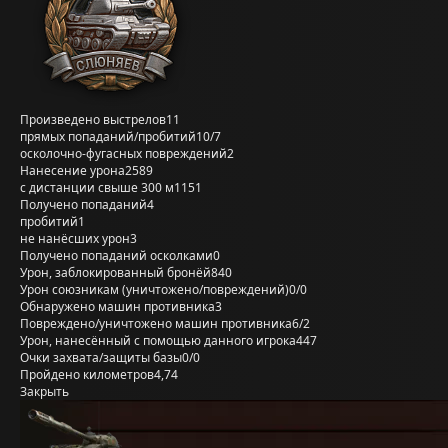
Произведено выстрелов
11
прямых попаданий/пробитий
10/7
осколочно-фугасных повреждений
2
Нанесение урона
2589
с дистанции свыше 300 м
1151
Получено попаданий
4
пробитий
1
не нанёсших урон
3
Получено попаданий осколками
0
Урон, заблокированный бронёй
840
Урон союзникам (уничтожено/повреждений)
0/0
Обнаружено машин противника
3
Повреждено/уничтожено машин противника
6/2
Урон, нанесённый с помощью данного игрока
447
Очки захвата/защиты базы
0/0
Пройдено километров
4,74
Закрыть