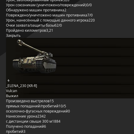
Урон союзникам (уничтожено/повреждений)
0/0
Обнаружено машин противника
2
Повреждено/уничтожено машин противника
7/0
Урон, нанесённый с помощью данного игрока
220
Очки захвата/защиты базы
62/0
Пройдено километров
3,21
Закрыть
_ELENA_230 [KR-R]
Vulcan
Выжил
Произведено выстрелов
15
прямых попаданий/пробитий
10/5
осколочно-фугасных повреждений
0
Нанесение урона
2342
с дистанции свыше 300 м
1884
Получено попаданий
6
пробитий
3