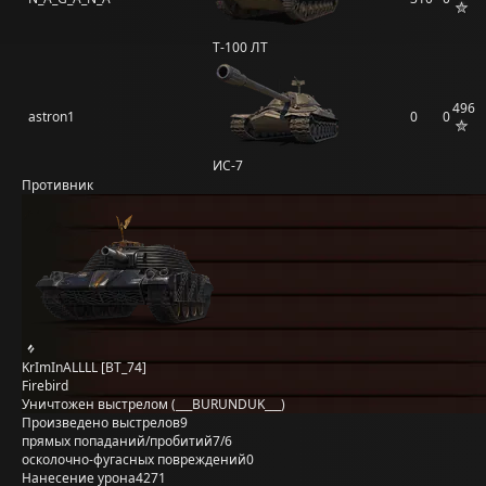
Т-100 ЛТ
496
astron1
0
0
ИС-7
Противник
KrImInALLLL [BT_74]
Firebird
Уничтожен выстрелом (___BURUNDUK___)
Произведено выстрелов
9
прямых попаданий/пробитий
7/6
осколочно-фугасных повреждений
0
Нанесение урона
4271