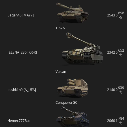
698
Bagen45 [MAY7]
2543
0
Т-62А
652
_ELENA_230 [KR-R]
2342
0
Vulcan
656
pushk1n9 [A_UFA]
2140
0
ConquerorGC
784
Nemec777Rus
2060
1