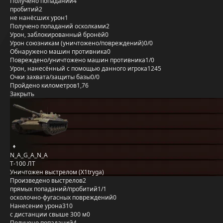
Получено попаданий
4
пробитий
2
не нанёсших урон
1
Получено попаданий осколками
2
Урон, заблокированный бронёй
0
Урон союзникам (уничтожено/повреждений)
0/0
Обнаружено машин противника
0
Повреждено/уничтожено машин противника
1/0
Урон, нанесённый с помощью данного игрока
1245
Очки захвата/защиты базы
0/0
Пройдено километров
1,76
Закрыть
N_A_G_A_N_A
Т-100 ЛТ
Уничтожен выстрелом (X1tryga)
Произведено выстрелов
2
прямых попаданий/пробитий
1/1
осколочно-фугасных повреждений
0
Нанесение урона
310
с дистанции свыше 300 м
0
Получено попаданий
4