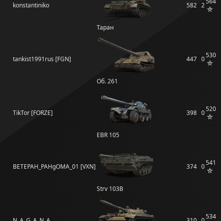
564
konstantiniko
582
2
Таран
530
tankist1991rus [FGN]
447
0
Об. 261
520
TikTor [FORZE]
398
0
EBR 105
541
BETEPAH_PAHgOMA_01 [VXN]
374
0
Strv 103B
534
N_A_G_A_N_A
310
0