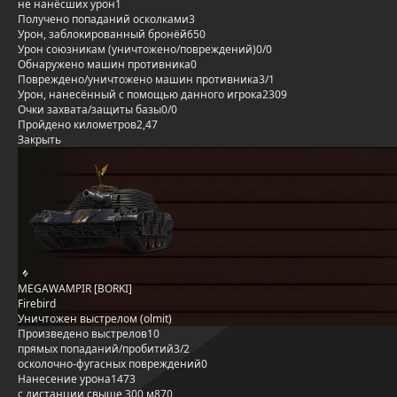
не нанёсших урон
1
Получено попаданий осколками
3
Урон, заблокированный бронёй
650
Урон союзникам (уничтожено/повреждений)
0/0
Обнаружено машин противника
0
Повреждено/уничтожено машин противника
3/1
Урон, нанесённый с помощью данного игрока
2309
Очки захвата/защиты базы
0/0
Пройдено километров
2,47
Закрыть
MEGAWAMPIR [BORKI]
Firebird
Уничтожен выстрелом (olmit)
Произведено выстрелов
10
прямых попаданий/пробитий
3/2
осколочно-фугасных повреждений
0
Нанесение урона
1473
с дистанции свыше 300 м
870