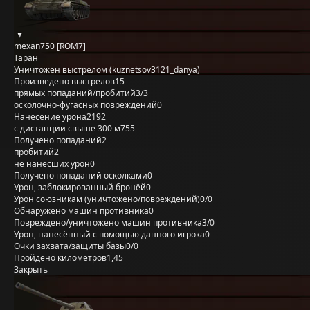
mexan750 [ROM7]
Таран
Уничтожен выстрелом (kuznetsov3121_danya)
Произведено выстрелов
15
прямых попаданий/пробитий
3/3
осколочно-фугасных повреждений
0
Нанесение урона
2192
с дистанции свыше 300 м
755
Получено попаданий
2
пробитий
2
не нанёсших урон
0
Получено попаданий осколками
0
Урон, заблокированный бронёй
0
Урон союзникам (уничтожено/повреждений)
0/0
Обнаружено машин противника
0
Повреждено/уничтожено машин противника
3/0
Урон, нанесённый с помощью данного игрока
0
Очки захвата/защиты базы
0/0
Пройдено километров
1,45
Закрыть