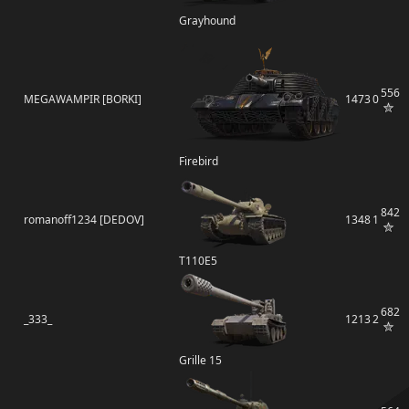
Grayhound
556
MEGAWAMPIR [BORKI]
1473
0
Firebird
842
romanoff1234 [DEDOV]
1348
1
T110E5
682
_333_
1213
2
Grille 15