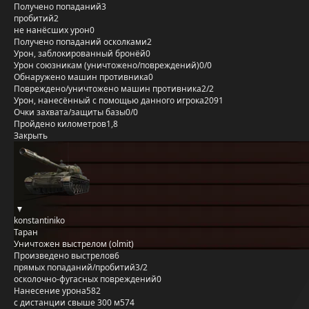
Получено попаданий
3
пробитий
2
не нанёсших урон
0
Получено попаданий осколками
2
Урон, заблокированный бронёй
0
Урон союзникам (уничтожено/повреждений)
0/0
Обнаружено машин противника
0
Повреждено/уничтожено машин противника
2/2
Урон, нанесённый с помощью данного игрока
2091
Очки захвата/защиты базы
0/0
Пройдено километров
1,8
Закрыть
konstantiniko
Таран
Уничтожен выстрелом (olmit)
Произведено выстрелов
6
прямых попаданий/пробитий
3/2
осколочно-фугасных повреждений
0
Нанесение урона
582
с дистанции свыше 300 м
574