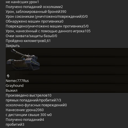
не нанёсших урон
1
Получено попаданий осколками
2
Урон, заблокированный бронёй
390
Урон союзникам (уничтожено/повреждений)
0/0
Обнаружено машин противника
0
Повреждено/уничтожено машин противника
5/0
Урон, нанесённый с помощью данного игрока
105
Очки захвата/защиты базы
0/0
Пройдено километров
0,61
Закрыть
Nemec777Rus
Grayhound
Выжил
Произведено выстрелов
10
прямых попаданий/пробитий
7/3
осколочно-фугасных повреждений
0
Нанесение урона
2060
с дистанции свыше 300 м
0
Получено попаданий
4
пробитий
3