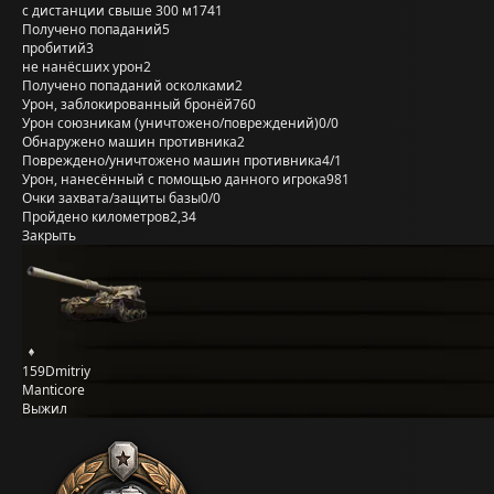
с дистанции свыше 300 м
1741
Получено попаданий
5
пробитий
3
не нанёсших урон
2
Получено попаданий осколками
2
Урон, заблокированный бронёй
760
Урон союзникам (уничтожено/повреждений)
0/0
Обнаружено машин противника
2
Повреждено/уничтожено машин противника
4/1
Урон, нанесённый с помощью данного игрока
981
Очки захвата/защиты базы
0/0
Пройдено километров
2,34
Закрыть
159Dmitriy
Manticore
Выжил