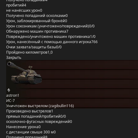
пробитий
4
не нанёсших урон
0
Получено попаданий осколками
0
Урон, заблокированный бронёй
0
Урон союзникам (уничтожено/повреждений)
0/0
Обнаружено машин противника
7
Повреждено/уничтожено машин противника
1/0
Урон, нанесённый с помощью данного игрока
766
Очки захвата/защиты базы
0/0
Пройдено километров
1,0
Закрыть
astron1
ИС-7
Уничтожен выстрелом (zagibullin116)
Произведено выстрелов
1
прямых попаданий/пробитий
0/0
осколочно-фугасных повреждений
0
Нанесение урона
0
с дистанции свыше 300 м
0
Получено попаданий
8