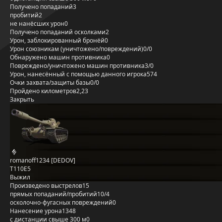
Получено попаданий
3
пробитий
2
не нанёсших урон
0
Получено попаданий осколками
2
Урон, заблокированный бронёй
0
Урон союзникам (уничтожено/повреждений)
0/0
Обнаружено машин противника
0
Повреждено/уничтожено машин противника
3/0
Урон, нанесённый с помощью данного игрока
574
Очки захвата/защиты базы
0/0
Пройдено километров
2,23
Закрыть
romanoff1234 [DEDOV]
T110E5
Выжил
Произведено выстрелов
15
прямых попаданий/пробитий
10/4
осколочно-фугасных повреждений
0
Нанесение урона
1348
с дистанции свыше 300 м
0