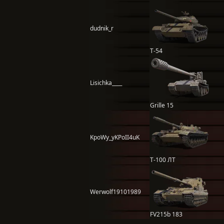
dudnik_r
Т-54
Lisichka____
Grille 15
KpoWy_yKPoII4uK
Т-100 ЛТ
Werwolf19101989
FV215b 183