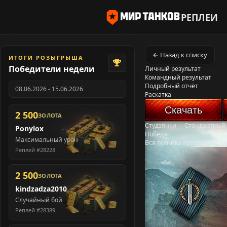
РЕПЛЕИ
← Назад к списку
ИТОГИ РОЗЫГРЫША
Победители недели
Личный результат
Командный результат
Подробный отчёт
08.06.2026 - 15.06.2026
Раскатка
Скачать
2 500
ЗОЛОТА
Студзянки
-
Стандартный
Ponylox
Победа!
Максимальный урон
Вся техника противника у
Реплей #28228
2 500
ЗОЛОТА
kindzadza2010
Случайный бой
Реплей #28389