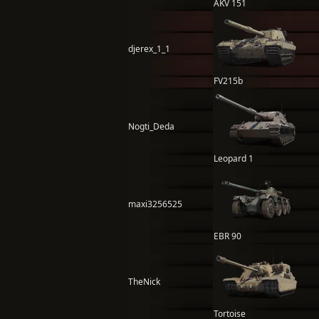
AKV 151
djerex_1_1
FV215b
Nogti_Deda
Leopard 1
maxi3256525
EBR 90
TheNick
Tortoise