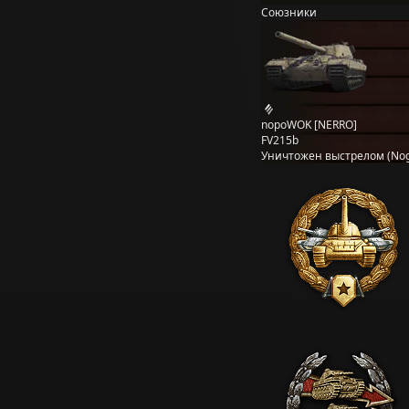
Союзники
nopoWOK [NERRO]
FV215b
Уничтожен выстрелом (Nog