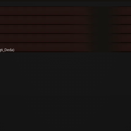
ti_Deda)