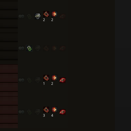
2
2
1
2
3
4