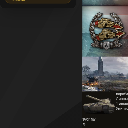
nopoWO
Личны
1 июля 
Уничто
"FV215b"