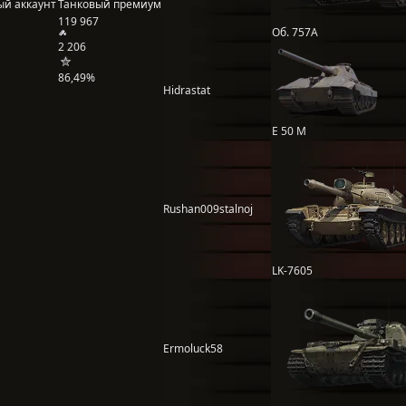
ый аккаунт
Танковый премиум
119 967
Об. 757А
2 206
86,49%
Hidrastat
E 50 M
Rushan009stalnoj
LK-7605
Ermoluck58