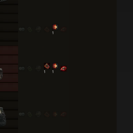
1
1
1