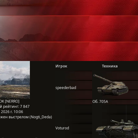
Игрок
Техника
speederbad
K [NERRO]
Об. 705А
й рейтинг:
7 847
2026 г. 10:06
жен выстрелом (Nogti_Deda)
Voturod