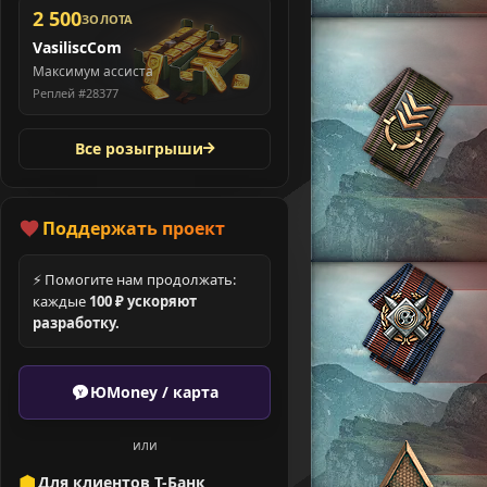
2 500
ЗОЛОТА
VasiliscCom
Максимум ассиста
Реплей #28377
Все розыгрыши
Поддержать проект
⚡ Помогите нам продолжать:
каждые
100 ₽ ускоряют
разработку.
ЮMoney / карта
или
Для клиентов Т-Банк