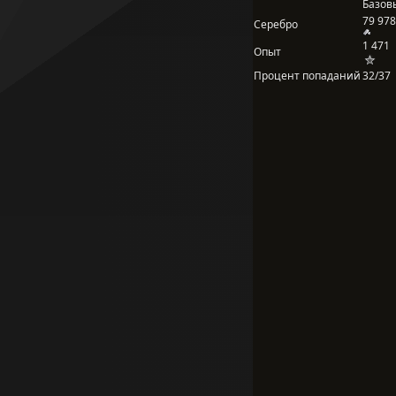
Базов
79 978
Серебро
1 471
Опыт
Процент попаданий
32/37