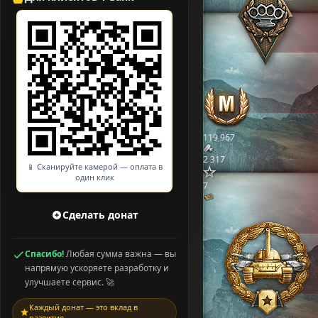
119 967
2 317
📱 Сканируйте камерой — оплата в
один клик
7
Сделать донат
Спасибо!
Любая сумма важна — вы
напрямую ускоряете разработку и
улучшаете сервис. 🚀
Каждый донат — это вклад в
развитие