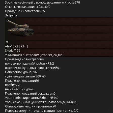
Урон, нанесённый с помощью данного игрока
270
Очки захвата/защиты базы
0/0
Пройдено километров
1,35
Закрыть
Alex1772 [_CH_]
Škoda T 56
Уничтожен выстрелом (Prophet_24_rus)
Произведено выстрелов
4
прямых попаданий/пробитий
3/2
осколочно-фугасных повреждений
0
Нанесение урона
896
с дистанции свыше 300 м
0
Получено попаданий
6
пробитий
3
не нанёсших урон
3
Получено попаданий осколками
0
Урон, заблокированный бронёй
440
Урон союзникам (уничтожено/повреждений)
0/0
Обнаружено машин противника
0
Повреждено/уничтожено машин противника
2/0