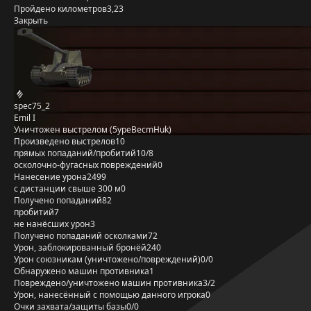
Пройдено километров
3,23
Закрыть
spec75_2
Emil I
Уничтожен выстрелом (5ypeBecmHuk)
Произведено выстрелов
10
прямых попаданий/пробитий
10/8
осколочно-фугасных повреждений
0
Нанесение урона
2499
с дистанции свыше 300 м
0
Получено попаданий
82
пробитий
7
не нанёсших урон
3
Получено попаданий осколками
72
Урон, заблокированный бронёй
240
Урон союзникам (уничтожено/повреждений)
0/0
Обнаружено машин противника
1
Повреждено/уничтожено машин противника
3/2
Урон, нанесённый с помощью данного игрока
0
Очки захвата/защиты базы
0/0