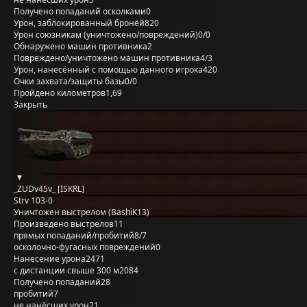
Получено попаданий осколками
0
Урон, заблокированный бронёй
820
Урон союзникам (уничтожено/повреждений)
0/0
Обнаружено машин противника
2
Повреждено/уничтожено машин противника
4/3
Урон, нанесённый с помощью данного игрока
420
Очки захвата/защиты базы
0/0
Пройдено километров
1,69
Закрыть
_ZUDv45v_ [ISKRL]
Strv 103-0
Уничтожен выстрелом (BashiK13)
Произведено выстрелов
11
прямых попаданий/пробитий
8/7
осколочно-фугасных повреждений
0
Нанесение урона
2471
с дистанции свыше 300 м
2084
Получено попаданий
28
пробитий
7
не нанёсших урон
21