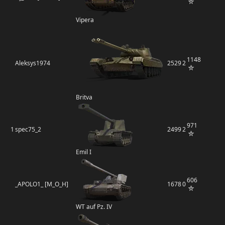
Vipera
1148
Aleksys1974
2529
2
Britva
971
1
spec75_2
2499
2
Emil I
606
_APOLO1_ [M_O_H]
1678
0
WT auf Pz. IV