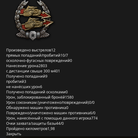
Произведено выстрелов
12
прямых попаданий/пробитий
10/7
осколочно-фугасных повреждений
0
Нанесение урона
2803
с дистанции свыше 300 м
401
Получено попаданий
9
пробитий
3
не нанёсших урон
6
Получено попаданий осколками
0
Урон, заблокированный бронёй
1580
Урон союзникам (уничтожено/повреждений)
0/0
Обнаружено машин противника
0
Повреждено/уничтожено машин противника
6/0
Урон, нанесённый с помощью данного игрока
774
Очки захвата/защиты базы
44/0
Пройдено километров
1,98
Закрыть