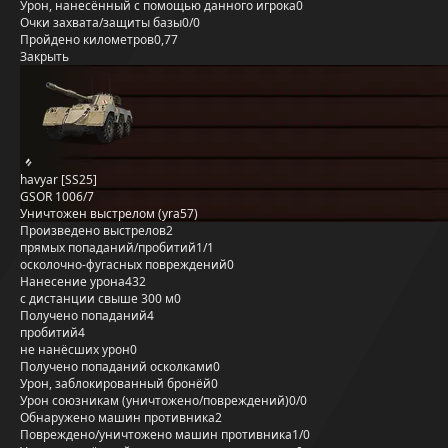
Урон, нанесённый с помощью данного игрока
0
Очки захвата/защиты базы
0/0
Пройдено километров
0,77
Закрыть
havyar [SS25]
GSOR 1006/7
Уничтожен выстрелом (yra57)
Произведено выстрелов
2
прямых попаданий/пробитий
1/1
осколочно-фугасных повреждений
0
Нанесение урона
432
с дистанции свыше 300 м
0
Получено попаданий
4
пробитий
4
не нанёсших урон
0
Получено попаданий осколками
0
Урон, заблокированный бронёй
0
Урон союзникам (уничтожено/повреждений)
0/0
Обнаружено машин противника
2
Повреждено/уничтожено машин противника
1/0