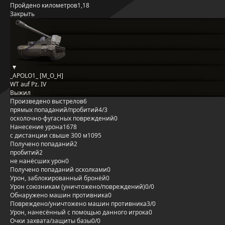
Пройдено километров
1,18
Закрыть
_APOLO1_ [M_O_H]
WT auf Pz. IV
Выжил
Произведено выстрелов
6
прямых попаданий/пробитий
4/3
осколочно-фугасных повреждений
0
Нанесение урона
1678
с дистанции свыше 300 м
1095
Получено попаданий
2
пробитий
2
не нанёсших урон
0
Получено попаданий осколками
0
Урон, заблокированный бронёй
0
Урон союзникам (уничтожено/повреждений)
0/0
Обнаружено машин противника
0
Повреждено/уничтожено машин противника
3/0
Урон, нанесённый с помощью данного игрока
0
Очки захвата/защиты базы
0/0