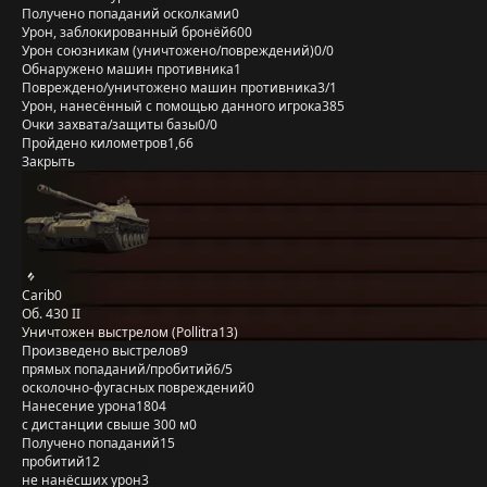
Получено попаданий осколками
0
Урон, заблокированный бронёй
600
Урон союзникам (уничтожено/повреждений)
0/0
Обнаружено машин противника
1
Повреждено/уничтожено машин противника
3/1
Урон, нанесённый с помощью данного игрока
385
Очки захвата/защиты базы
0/0
Пройдено километров
1,66
Закрыть
Carib0
Об. 430 II
Уничтожен выстрелом (Pollitra13)
Произведено выстрелов
9
прямых попаданий/пробитий
6/5
осколочно-фугасных повреждений
0
Нанесение урона
1804
с дистанции свыше 300 м
0
Получено попаданий
15
пробитий
12
не нанёсших урон
3