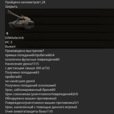
Пройдено километров
1,28
Закрыть
DIMAelectrik
ИС-3
Выжил
Произведено выстрелов
7
прямых попаданий/пробитий
6/4
осколочно-фугасных повреждений
0
Нанесение урона
1515
с дистанции свыше 300 м
733
Получено попаданий
3
пробитий
3
не нанёсших урон
0
Получено попаданий осколками
0
Урон, заблокированный бронёй
0
Урон союзникам (уничтожено/повреждений)
0/0
Обнаружено машин противника
0
Повреждено/уничтожено машин противника
5/1
Урон, нанесённый с помощью данного игрока
0
Очки захвата/защиты базы
11/0