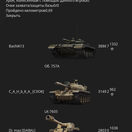
Урон, нанесённый с помощью данного игрока
0
Очки захвата/защиты базы
0/0
Пройдено километров
0,69
Закрыть
1332
BashiK13
3886
7
Об. 757А
962
C_A_H_b_K_A_ [C0OK]
3149
2
LK-7605
1038
Dj_max [DARAL]
2803
0