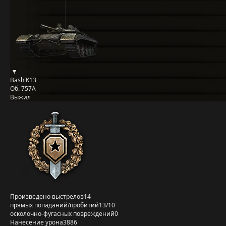
BashiK13
Об. 757А
Выжил
Произведено выстрелов
14
прямых попаданий/пробитий
13/10
осколочно-фугасных повреждений
0
Нанесение урона
3886