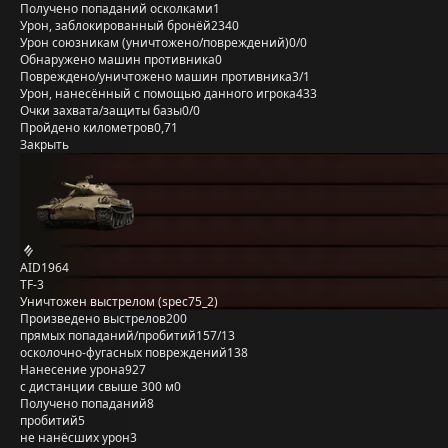
Получено попаданий осколками
1
Урон, заблокированный бронёй
2340
Урон союзникам (уничтожено/повреждений)
0/0
Обнаружено машин противника
0
Повреждено/уничтожено машин противника
3/1
Урон, нанесённый с помощью данного игрока
433
Очки захвата/защиты базы
0/0
Пройдено километров
0,71
Закрыть
AID1964
TF-3
Уничтожен выстрелом (spec75_2)
Произведено выстрелов
200
прямых попаданий/пробитий
157/13
осколочно-фугасных повреждений
138
Нанесение урона
927
с дистанции свыше 300 м
0
Получено попаданий
8
пробитий
5
не нанёсших урон
3