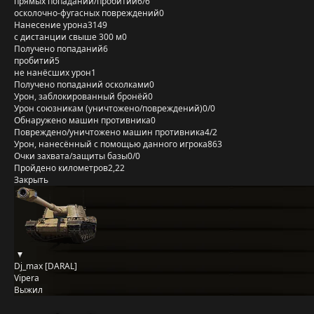
прямых попаданий/пробитий
6/6
осколочно-фугасных повреждений
0
Нанесение урона
3149
с дистанции свыше 300 м
0
Получено попаданий
6
пробитий
5
не нанёсших урон
1
Получено попаданий осколками
0
Урон, заблокированный бронёй
0
Урон союзникам (уничтожено/повреждений)
0/0
Обнаружено машин противника
0
Повреждено/уничтожено машин противника
4/2
Урон, нанесённый с помощью данного игрока
863
Очки захвата/защиты базы
0/0
Пройдено километров
2,22
Закрыть
Dj_max [DARAL]
Vipera
Выжил