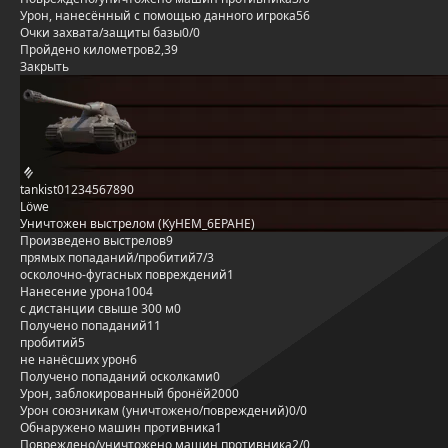
Урон, нанесённый с помощью данного игрока
56
Очки захвата/защиты базы
0/0
Пройдено километров
2,39
Закрыть
tankist01234567890
Löwe
Уничтожен выстрелом (KyHEM_6EPAHE)
Произведено выстрелов
9
прямых попаданий/пробитий
7/3
осколочно-фугасных повреждений
1
Нанесение урона
1004
с дистанции свыше 300 м
0
Получено попаданий
11
пробитий
5
не нанёсших урон
6
Получено попаданий осколками
0
Урон, заблокированный бронёй
2000
Урон союзникам (уничтожено/повреждений)
0/0
Обнаружено машин противника
1
Повреждено/уничтожено машин противника
2/0