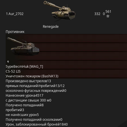
561
1
Aur_2702
332
0
Renegade
Противник
5ypeBecmHuk [WAG_T]
CS-52 LIS
Уничтожен пожаром (BashiK13)
Произведено выстрелов
13
прямых попаданий/пробитий
13/12
осколочно-фугасных повреждений
0
Нанесение урона
4517
с дистанции свыше 300 м
0
Получено попаданий
8
пробитий
3
не нанёсших урон
5
Получено попаданий осколками
0
Урон, заблокированный бронёй
1840