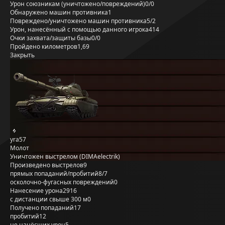
Урон союзникам (уничтожено/повреждений)
0/0
Обнаружено машин противника
1
Повреждено/уничтожено машин противника
5/2
Урон, нанесённый с помощью данного игрока
414
Очки захвата/защиты базы
0/0
Пройдено километров
1,69
Закрыть
yra57
Молот
Уничтожен выстрелом (DIMAelectrik)
Произведено выстрелов
9
прямых попаданий/пробитий
8/7
осколочно-фугасных повреждений
0
Нанесение урона
2916
с дистанции свыше 300 м
0
Получено попаданий
17
пробитий
12
не нанёсших урон
5