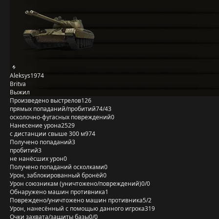
Aleksys1974
Britva
Выжил
Произведено выстрелов
126
прямых попаданий/пробитий
74/43
осколочно-фугасных повреждений
0
Нанесение урона
2529
с дистанции свыше 300 м
974
Получено попаданий
3
пробитий
3
не нанёсших урон
0
Получено попаданий осколками
0
Урон, заблокированный бронёй
0
Урон союзникам (уничтожено/повреждений)
0/0
Обнаружено машин противника
1
Повреждено/уничтожено машин противника
5/2
Урон, нанесённый с помощью данного игрока
319
Очки захвата/защиты базы
0/0