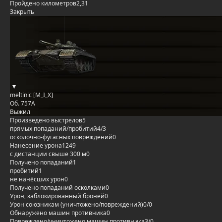
Пройдено километров
2,31
Закрыть
meltinic [M_I_X]
Об. 757А
Выжил
Произведено выстрелов
5
прямых попаданий/пробитий
4/3
осколочно-фугасных повреждений
0
Нанесение урона
1249
с дистанции свыше 300 м
0
Получено попаданий
1
пробитий
1
не нанёсших урон
0
Получено попаданий осколками
0
Урон, заблокированный бронёй
0
Урон союзникам (уничтожено/повреждений)
0/0
Обнаружено машин противника
0
Повреждено/уничтожено машин противника
3/0