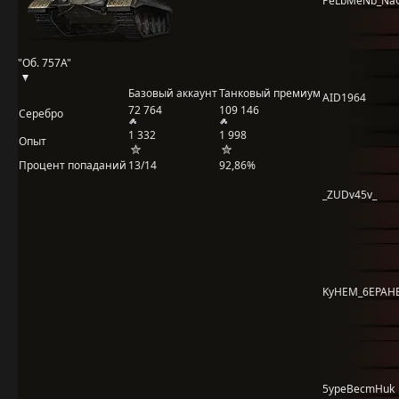
PeLbMeNb_Na
"Об. 757А"
Базовый аккаунт
Танковый премиум
AID1964
72 764
109 146
Серебро
1 332
1 998
Опыт
Процент попаданий
13/14
92,86%
_ZUDv45v_
KyHEM_6EPAH
5ypeBecmHuk