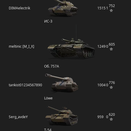
752
DIMAelectrik
1515
1
ИС-3
605
meltinic [M_I_X]
1249
0
Об. 757А
776
tankist01234567890
1004
0
Löwe
620
Serg_avdeY
959
0
Т-54