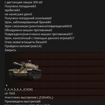
с дистанции свыше 300 м
0
Получено попаданий
3
пробитий
3
не нанёсших урон
0
Получено попаданий осколками
0
Урон, заблокированный бронёй
0
Урон союзникам (уничтожено/повреждений)
0/0
Обнаружено машин противника
0
Повреждено/уничтожено машин противника
9/7
Урон, нанесённый с помощью данного игрока
927
Очки захвата/защиты базы
0/0
Пройдено километров
3,42
Закрыть
C_A_H_b_K_A_ [C0OK]
LK-7605
Уничтожен выстрелом (_ZUDv45v_)
Произведено выстрелов
8