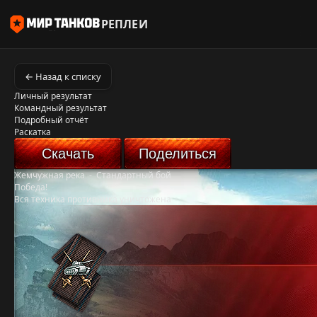
РЕПЛЕИ
← Назад к списку
Личный результат
Командный результат
Подробный отчёт
Раскатка
Скачать
Поделиться
Жемчужная река
-
Стандартный бой
Победа!
Вся техника противника уничтожена