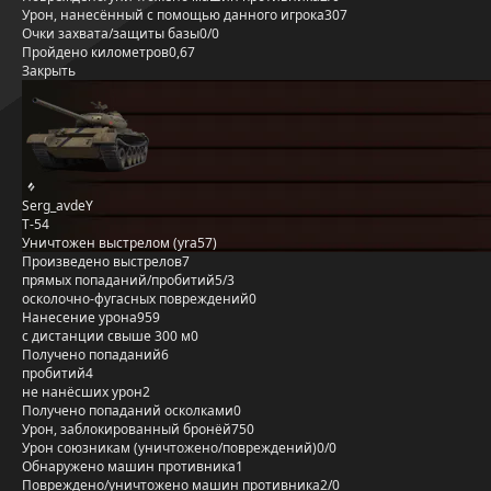
Урон, нанесённый с помощью данного игрока
307
Очки захвата/защиты базы
0/0
Пройдено километров
0,67
Закрыть
Serg_avdeY
Т-54
Уничтожен выстрелом (yra57)
Произведено выстрелов
7
прямых попаданий/пробитий
5/3
осколочно-фугасных повреждений
0
Нанесение урона
959
с дистанции свыше 300 м
0
Получено попаданий
6
пробитий
4
не нанёсших урон
2
Получено попаданий осколками
0
Урон, заблокированный бронёй
750
Урон союзникам (уничтожено/повреждений)
0/0
Обнаружено машин противника
1
Повреждено/уничтожено машин противника
2/0