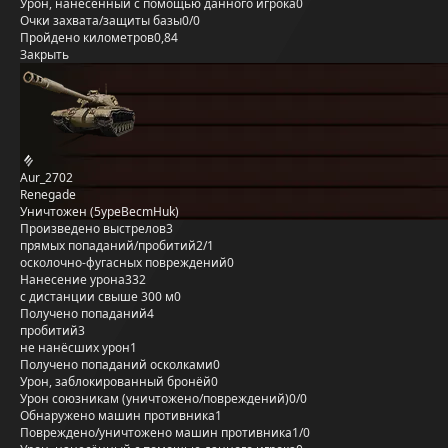
Урон, нанесённый с помощью данного игрока
0
Очки захвата/защиты базы
0/0
Пройдено километров
0,84
Закрыть
Aur_2702
Renegade
Уничтожен (5ypeBecmHuk)
Произведено выстрелов
3
прямых попаданий/пробитий
2/1
осколочно-фугасных повреждений
0
Нанесение урона
332
с дистанции свыше 300 м
0
Получено попаданий
4
пробитий
3
не нанёсших урон
1
Получено попаданий осколками
0
Урон, заблокированный бронёй
0
Урон союзникам (уничтожено/повреждений)
0/0
Обнаружено машин противника
1
Повреждено/уничтожено машин противника
1/0