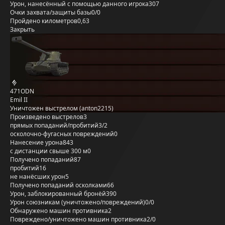
Урон, нанесённый с помощью данного игрока
307
Очки захвата/защиты базы
0/0
Пройдено километров
0,63
Закрыть
471ODN
Emil II
Уничтожен выстрелом (anton2215)
Произведено выстрелов
3
прямых попаданий/пробитий
3/2
осколочно-фугасных повреждений
0
Нанесение урона
843
с дистанции свыше 300 м
0
Получено попаданий
87
пробитий
16
не нанёсших урон
5
Получено попаданий осколками
66
Урон, заблокированный бронёй
390
Урон союзникам (уничтожено/повреждений)
0/0
Обнаружено машин противника
2
Повреждено/уничтожено машин противника
2/0