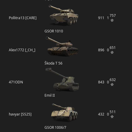
757
Pollitra13 [CARE]
911
1
GSOR 1010
651
Alex1772 [_CH_]
896
0
Škoda T 56
632
471ODN
843
0
Emil II
511
havyar [SS25]
432
0
GSOR 1006/7