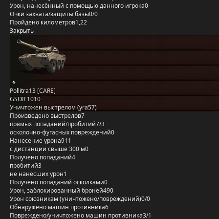
Урон, нанесённый с помощью данного игрока
0
Очки захвата/защиты базы
0/0
Пройдено километров
1,22
Закрыть
Pollitra13 [CARE]
GSOR 1010
Уничтожен выстрелом (yra57)
Произведено выстрелов
7
прямых попаданий/пробитий
7/3
осколочно-фугасных повреждений
0
Нанесение урона
911
с дистанции свыше 300 м
0
Получено попаданий
4
пробитий
3
не нанёсших урон
1
Получено попаданий осколками
0
Урон, заблокированный бронёй
490
Урон союзникам (уничтожено/повреждений)
0/0
Обнаружено машин противника
6
Повреждено/уничтожено машин противника
3/1