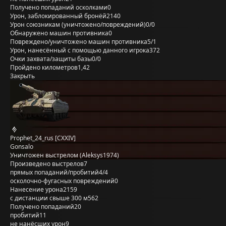
Получено попаданий осколками
0
Урон, заблокированный бронёй
2140
Урон союзникам (уничтожено/повреждений)
0/0
Обнаружено машин противника
0
Повреждено/уничтожено машин противника
5/1
Урон, нанесённый с помощью данного игрока
372
Очки захвата/защиты базы
0/0
Пройдено километров
1,42
Закрыть
Prophet_24_rus [CXXIV]
Gonsalo
Уничтожен выстрелом (Aleksys1974)
Произведено выстрелов
7
прямых попаданий/пробитий
4/4
осколочно-фугасных повреждений
0
Нанесение урона
2159
с дистанции свыше 300 м
562
Получено попаданий
20
пробитий
11
не нанёсших урон
9