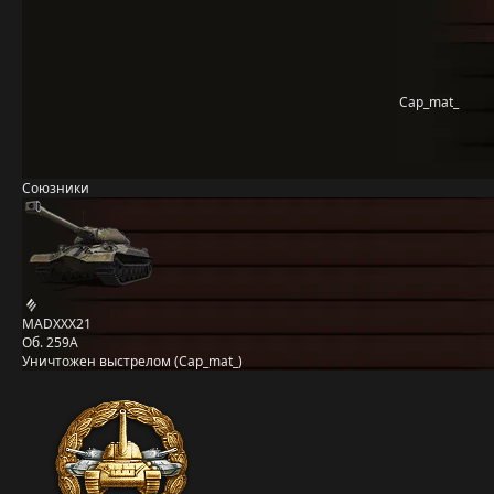
Cap_mat_
Союзники
MADXXX21
Об. 259A
Уничтожен выстрелом (Cap_mat_)