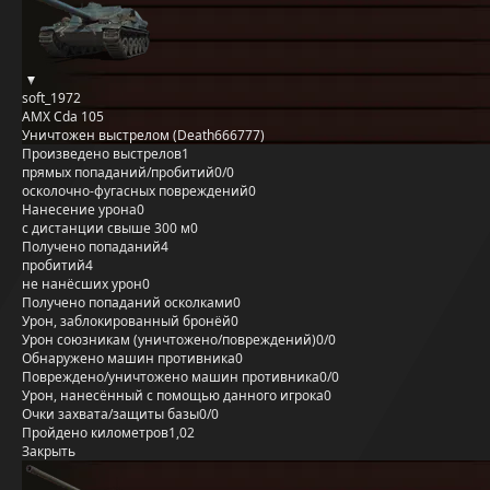
soft_1972
AMX Cda 105
Уничтожен выстрелом (Death666777)
Произведено выстрелов
1
прямых попаданий/пробитий
0/0
осколочно-фугасных повреждений
0
Нанесение урона
0
с дистанции свыше 300 м
0
Получено попаданий
4
пробитий
4
не нанёсших урон
0
Получено попаданий осколками
0
Урон, заблокированный бронёй
0
Урон союзникам (уничтожено/повреждений)
0/0
Обнаружено машин противника
0
Повреждено/уничтожено машин противника
0/0
Урон, нанесённый с помощью данного игрока
0
Очки захвата/защиты базы
0/0
Пройдено километров
1,02
Закрыть