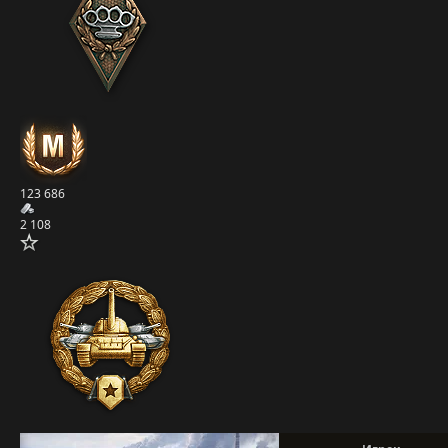
123 686
2 108