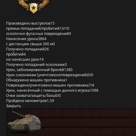
Произведено выстрелов
15
прямых попаданий/пробитий
13/10
осколочно-фугасных повреждений
0
Нанесение урона
3864
с дистанции свыше 300 м
0
Получено попаданий
26
пробитий
4
не нанёсших урон
19
Получено попаданий осколками
3
Урон, заблокированный бронёй
1380
Урон союзникам (уничтожено/повреждений)
0/0
Обнаружено машин противника
1
Повреждено/уничтожено машин противника
7/4
Урон, нанесённый с помощью данного игрока
1098
Очки захвата/защиты базы
0/0
Пройдено километров
1,59
Закрыть