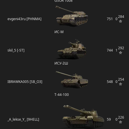
GSOR 1008
284
evgeni43ru [PHNMA]
751
0
ИС-М
292
skil_5 [-ST]
744
1
ИСУ-2Ш
254
IBRAWKA005 [SB_O3]
548
0
Т-44-100
226
_A_lekse_Y_ [9HELL]
59
0