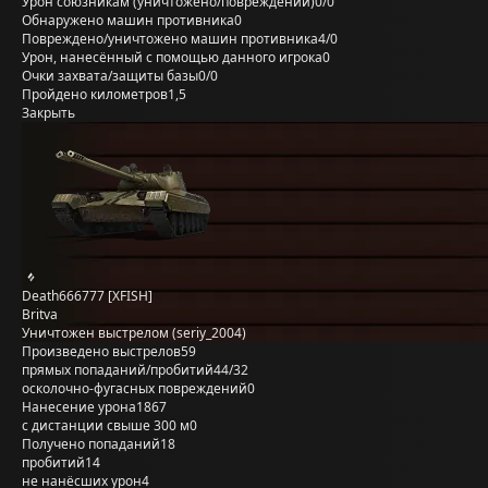
Урон союзникам (уничтожено/повреждений)
0/0
Обнаружено машин противника
0
Повреждено/уничтожено машин противника
4/0
Урон, нанесённый с помощью данного игрока
0
Очки захвата/защиты базы
0/0
Пройдено километров
1,5
Закрыть
Death666777 [XFISH]
Britva
Уничтожен выстрелом (seriy_2004)
Произведено выстрелов
59
прямых попаданий/пробитий
44/32
осколочно-фугасных повреждений
0
Нанесение урона
1867
с дистанции свыше 300 м
0
Получено попаданий
18
пробитий
14
не нанёсших урон
4