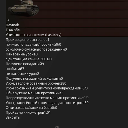
Devmak
Т-44 обл.
Уничтожен выстрелом (Lasti4niy)
Произведено выстрелов
1
прямых попаданий/пробитий
0/0
осколочно-фугасных повреждений
0
Нанесение урона
0
с дистанции свыше 300 м
0
Получено попаданий
9
пробитий
7
не нанёсших урон
2
Получено попаданий осколками
0
Урон, заблокированный бронёй
280
Урон союзникам (уничтожено/повреждений)
0/0
Обнаружено машин противника
3
Повреждено/уничтожено машин противника
0/0
Урон, нанесённый с помощью данного игрока
59
Очки захвата/защиты базы
0/0
Пройдено километров
1,01
Закрыть