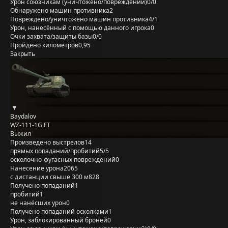
Урон союзникам (уничтожено/повреждений)
0/0
Обнаружено машин противника
2
Повреждено/уничтожено машин противника
4/1
Урон, нанесённый с помощью данного игрока
0
Очки захвата/защиты базы
0/0
Пройдено километров
0,95
Закрыть
Baydalov
WZ-111-1G FT
Выжил
Произведено выстрелов
14
прямых попаданий/пробитий
5/5
осколочно-фугасных повреждений
0
Нанесение урона
2065
с дистанции свыше 300 м
828
Получено попаданий
1
пробитий
1
не нанёсших урон
0
Получено попаданий осколками
1
Урон, заблокированный бронёй
0