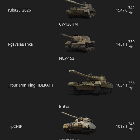
342
ruba28_2026
1547
0
СУ-130ПМ
359
RgavaiaBanka
1451
1
ИСУ-152
356
_Your_Iron_King_ [DEKAH]
1034
1
Britva
345
TipCHIP
1013
1