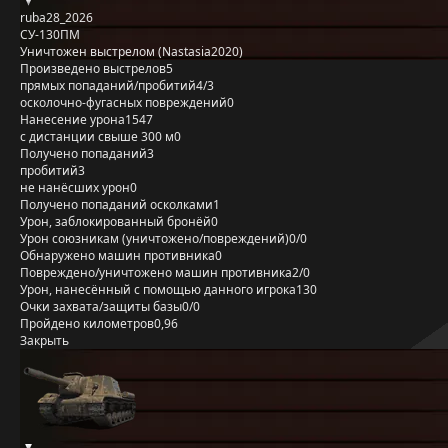
ruba28_2026
СУ-130ПМ
Уничтожен выстрелом (Nastasia2020)
Произведено выстрелов
5
прямых попаданий/пробитий
4/3
осколочно-фугасных повреждений
0
Нанесение урона
1547
с дистанции свыше 300 м
0
Получено попаданий
3
пробитий
3
не нанёсших урон
0
Получено попаданий осколками
1
Урон, заблокированный бронёй
0
Урон союзникам (уничтожено/повреждений)
0/0
Обнаружено машин противника
0
Повреждено/уничтожено машин противника
2/0
Урон, нанесённый с помощью данного игрока
130
Очки захвата/защиты базы
0/0
Пройдено километров
0,96
Закрыть