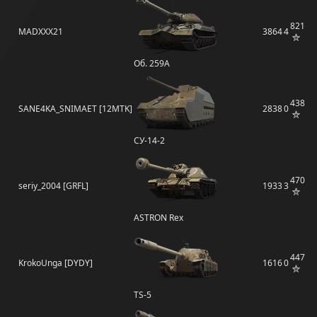
821
MADXXX21
3864
4
Об. 259A
438
SANE4KA_SNIMAET [12MTK]
2838
0
СУ-14-2
470
seriy_2004 [GRFL]
1933
3
ASTRON Rex
447
KrokoUnga [DYDY]
1616
0
TS-5