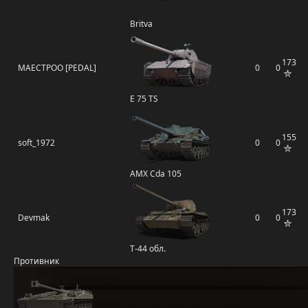
Britva
173
MAECTPOO [PEDAL]
0
0
E 75 TS
155
soft_1972
0
0
AMX Cda 105
173
Devmak
0
0
Т-44 обл.
Противник