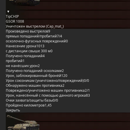
TipCHIP
GSOR 1008
Уничтожен выстрелом (Cap_mat_)
Произведено выстрелов
9
прямых попаданий/пробитий
7/4
осколочно-фугасных повреждений
0
Нанесение урона
1013
с дистанции свыше 300 м
0
Получено попаданий
4
пробитий
1
не нанёсших урон
2
Получено попаданий осколками
2
Урон, заблокированный бронёй
120
Урон союзникам (уничтожено/повреждений)
0/0
Обнаружено машин противника
2
Повреждено/уничтожено машин противника
2/1
Урон, нанесённый с помощью данного игрока
83
Очки захвата/защиты базы
0/0
Пройдено километров
1,45
Закрыть