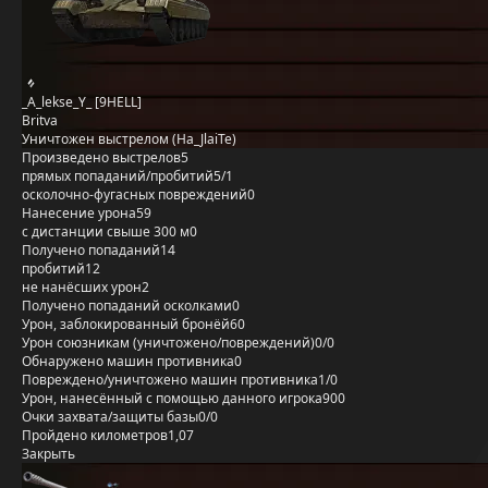
_A_lekse_Y_ [9HELL]
Britva
Уничтожен выстрелом (Ha_JlaiTe)
Произведено выстрелов
5
прямых попаданий/пробитий
5/1
осколочно-фугасных повреждений
0
Нанесение урона
59
с дистанции свыше 300 м
0
Получено попаданий
14
пробитий
12
не нанёсших урон
2
Получено попаданий осколками
0
Урон, заблокированный бронёй
60
Урон союзникам (уничтожено/повреждений)
0/0
Обнаружено машин противника
0
Повреждено/уничтожено машин противника
1/0
Урон, нанесённый с помощью данного игрока
900
Очки захвата/защиты базы
0/0
Пройдено километров
1,07
Закрыть