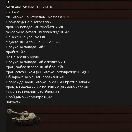
SANE4KA_SNIMAET [12MTK]
СУ-14-2
Уничтожен выстрелом (Nastasia2020)
Произведено выстрелов
6
прямых попаданий/пробитий
5/0
осколочно-фугасных повреждений
7
Нанесение урона
2838
с дистанции свыше 300 м
2328
Получено попаданий
2
пробитий
2
не нанёсших урон
0
Получено попаданий осколками
0
Урон, заблокированный бронёй
0
Урон союзникам (уничтожено/повреждений)
0/0
Обнаружено машин противника
0
Повреждено/уничтожено машин противника
6/0
Урон, нанесённый с помощью данного игрока
0
Очки захвата/защиты базы
0/0
Пройдено километров
0,44
Закрыть