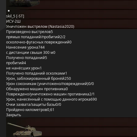
skil_5 [-ST]
ИСУ-2Ш
Уничтожен выстрелом (Nastasia2020)
Произведено выстрелов
5
прямых попаданий/пробитий
2/2
осколочно-фугасных повреждений
0
Нанесение урона
744
с дистанции свыше 300 м
0
Получено попаданий
5
пробитий
4
не нанёсших урон
1
Получено попаданий осколками
1
Урон, заблокированный бронёй
250
Урон союзникам (уничтожено/повреждений)
0/0
Обнаружено машин противника
0
Повреждено/уничтожено машин противника
2/1
Урон, нанесённый с помощью данного игрока
690
Очки захвата/защиты базы
0/0
Пройдено километров
0,61
Закрыть