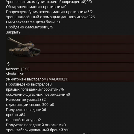
Урон союзникам (уничтожено/повреждений)
0/0
Обнаружено машин противника
0
Повреждено/уничтожено машин противника
5/2
Урон, нанесённый с помощью данного игрока
326
Очки захвата/защиты базы
0/0
Пройдено километров
1,79
Закрыть
Kazeemi [EXL]
Škoda T 56
Уничтожен выстрелом (MADXXX21)
Произведено выстрелов
8
прямых попаданий/пробитий
7/6
осколочно-фугасных повреждений
0
Нанесение урона
2382
с дистанции свыше 300 м
0
Получено попаданий
6
пробитий
4
не нанёсших урон
2
Получено попаданий осколками
0
Урон, заблокированный бронёй
780