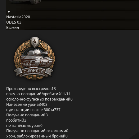
Nastasia2020
UDES 03
Выжил
Произведено выстрелов
13
прямых попаданий/пробитий
11/11
осколочно-фугасных повреждений
0
Нанесение урона
3403
с дистанции свыше 300 м
737
Получено попаданий
3
пробитий
3
не нанёсших урон
0
Получено попаданий осколками
0
Урон, заблокированный бронёй
0