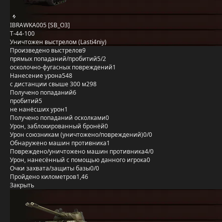
IBRAWKA005 [SB_O3]
Т-44-100
Уничтожен выстрелом (Lasti4niy)
Произведено выстрелов
9
прямых попаданий/пробитий
5/2
осколочно-фугасных повреждений
1
Нанесение урона
548
с дистанции свыше 300 м
298
Получено попаданий
6
пробитий
5
не нанёсших урон
1
Получено попаданий осколками
0
Урон, заблокированный бронёй
0
Урон союзникам (уничтожено/повреждений)
0/0
Обнаружено машин противника
1
Повреждено/уничтожено машин противника
4/0
Урон, нанесённый с помощью данного игрока
0
Очки захвата/защиты базы
0/0
Пройдено километров
1,46
Закрыть