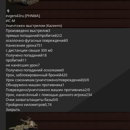
evgeni43ru [PHNMA]
ИС-М
Уничтожен выстрелом (Kazeemi)
Произведено выстрелов
3
прямых попаданий/пробитий
2/2
осколочно-фугасных повреждений
0
Нанесение урона
751
с дистанции свыше 300 м
0
Получено попаданий
18
пробитий
11
не нанёсших урон
7
Получено попаданий осколками
0
Урон, заблокированный бронёй
420
Урон союзникам (уничтожено/повреждений)
0/0
Обнаружено машин противника
1
Повреждено/уничтожено машин противника
2/0
Урон, нанесённый с помощью данного игрока
234
Очки захвата/защиты базы
0/0
Пройдено километров
0,74
Закрыть