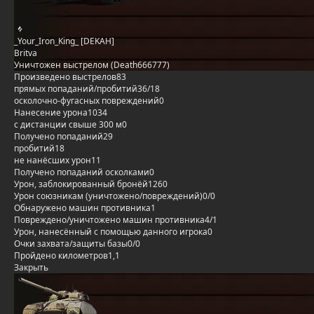
_Your_Iron_King_ [DEKAH]
Britva
Уничтожен выстрелом (Death666777)
Произведено выстрелов
83
прямых попаданий/пробитий
36/18
осколочно-фугасных повреждений
0
Нанесение урона
1034
с дистанции свыше 300 м
0
Получено попаданий
29
пробитий
18
не нанёсших урон
11
Получено попаданий осколками
0
Урон, заблокированный бронёй
1260
Урон союзникам (уничтожено/повреждений)
0/0
Обнаружено машин противника
1
Повреждено/уничтожено машин противника
4/1
Урон, нанесённый с помощью данного игрока
0
Очки захвата/защиты базы
0/0
Пройдено километров
1,1
Закрыть