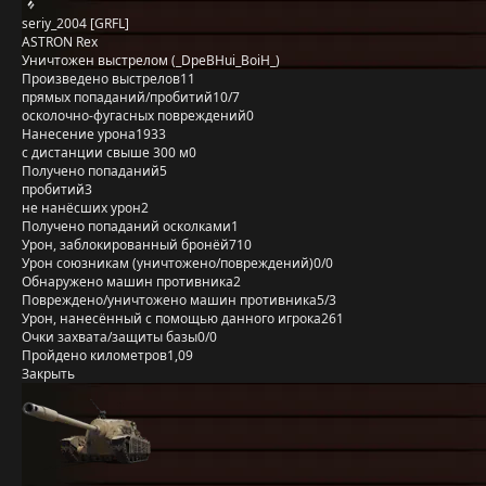
seriy_2004 [GRFL]
ASTRON Rex
Уничтожен выстрелом (_DpeBHui_BoiH_)
Произведено выстрелов
11
прямых попаданий/пробитий
10/7
осколочно-фугасных повреждений
0
Нанесение урона
1933
с дистанции свыше 300 м
0
Получено попаданий
5
пробитий
3
не нанёсших урон
2
Получено попаданий осколками
1
Урон, заблокированный бронёй
710
Урон союзникам (уничтожено/повреждений)
0/0
Обнаружено машин противника
2
Повреждено/уничтожено машин противника
5/3
Урон, нанесённый с помощью данного игрока
261
Очки захвата/защиты базы
0/0
Пройдено километров
1,09
Закрыть