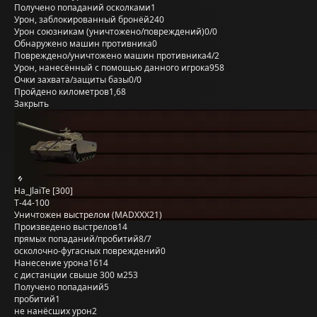
Получено попаданий осколками
1
Урон, заблокированный бронёй
240
Урон союзникам (уничтожено/повреждений)
0/0
Обнаружено машин противника
0
Повреждено/уничтожено машин противника
4/2
Урон, нанесённый с помощью данного игрока
958
Очки захвата/защиты базы
0/0
Пройдено километров
1,68
Закрыть
Ha_JlaiTe [300]
Т-44-100
Уничтожен выстрелом (MADXXX21)
Произведено выстрелов
14
прямых попаданий/пробитий
8/7
осколочно-фугасных повреждений
0
Нанесение урона
1614
с дистанции свыше 300 м
253
Получено попаданий
5
пробитий
1
не нанёсших урон
2