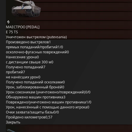
MAECTPOO [PEDAL]
E 75 TS
Уничтожен выстрелом (putevsania)
Произведено выстрелов
1
прямых попаданий/пробитий
1/0
осколочно-фугасных повреждений
0
Нанесение урона
0
с дистанции свыше 300 м
0
Получено попаданий
7
пробитий
7
не нанёсших урон
0
Получено попаданий осколками
0
Урон, заблокированный бронёй
0
Урон союзникам (уничтожено/повреждений)
0/0
Обнаружено машин противника
3
Повреждено/уничтожено машин противника
1/0
Урон, нанесённый с помощью данного игрока
0
Очки захвата/защиты базы
0/0
Пройдено километров
0,57
Закрыть