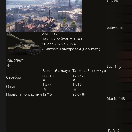
Игрок
putevsania
MADXXX21
Личный рейтинг:
8 048
2 июля 2026 г. 20:24
Уничтожен выстрелом (Cap_mat_)
"Об. 259A"
Lasti4niy
Базовый аккаунт
Танковый премиум
80 315
120 472
Серебро
1 277
1 916
Опыт
Процент попаданий
13/15
86,67%
Mor1s_148
_BaRt_S