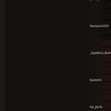
Nastasia2020
_DpeBHui_BoiH
Kazeemi
Ha_JlaiTe