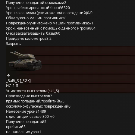
Получено попаданий осколками
2
Урон, заблокированный бронёй
320
Урон союзникам (уничтожено/повреждений)
0/0
Обнаружено машин противника
1
Повреждено/уничтожено машин противника
5/1
Урон, нанесённый с помощью данного игрока
804
Очки захвата/защиты базы
0/0
Пройдено километров
3,2
Закрыть
_BaRt_S [_SGK]
ИС-2-II
Уничтожен выстрелом (skil_5)
Произведено выстрелов
7
прямых попаданий/пробитий
6/5
осколочно-фугасных повреждений
0
Нанесение урона
1489
с дистанции свыше 300 м
0
Получено попаданий
5
пробитий
3
не нанёсших урон
1