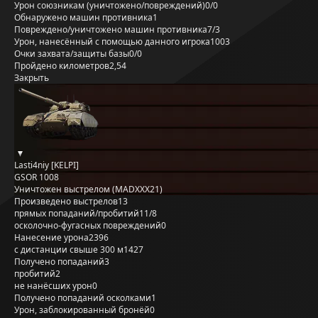
Урон союзникам (уничтожено/повреждений)
0/0
Обнаружено машин противника
1
Повреждено/уничтожено машин противника
7/3
Урон, нанесённый с помощью данного игрока
1003
Очки захвата/защиты базы
0/0
Пройдено километров
2,54
Закрыть
Lasti4niy [KELPI]
GSOR 1008
Уничтожен выстрелом (MADXXX21)
Произведено выстрелов
13
прямых попаданий/пробитий
11/8
осколочно-фугасных повреждений
0
Нанесение урона
2396
с дистанции свыше 300 м
1427
Получено попаданий
3
пробитий
2
не нанёсших урон
0
Получено попаданий осколками
1
Урон, заблокированный бронёй
0