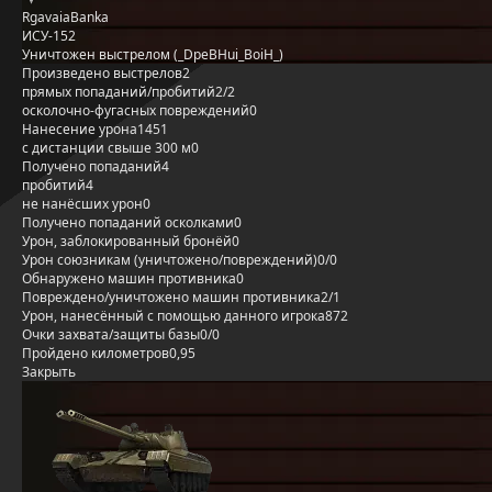
RgavaiaBanka
ИСУ-152
Уничтожен выстрелом (_DpeBHui_BoiH_)
Произведено выстрелов
2
прямых попаданий/пробитий
2/2
осколочно-фугасных повреждений
0
Нанесение урона
1451
с дистанции свыше 300 м
0
Получено попаданий
4
пробитий
4
не нанёсших урон
0
Получено попаданий осколками
0
Урон, заблокированный бронёй
0
Урон союзникам (уничтожено/повреждений)
0/0
Обнаружено машин противника
0
Повреждено/уничтожено машин противника
2/1
Урон, нанесённый с помощью данного игрока
872
Очки захвата/защиты базы
0/0
Пройдено километров
0,95
Закрыть