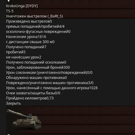
KrokoUnga [DYDY]
TS-5
Уничтожен выстрелом (_BaRt_S)
Произведено выстрелов
5
прямых попаданий/пробитий
4/4
осколочно-фугасных повреждений
0
Нанесение урона
1616
с дистанции свыше 300 м
0
Получено попаданий
7
пробитий
5
не нанёсших урон
2
Получено попаданий осколками
0
Урон, заблокированный бронёй
300
Урон союзникам (уничтожено/повреждений)
0/0
Обнаружено машин противника
0
Повреждено/уничтожено машин противника
3/0
Урон, нанесённый с помощью данного игрока
1028
Очки захвата/защиты базы
0/0
Пройдено километров
0,73
Закрыть