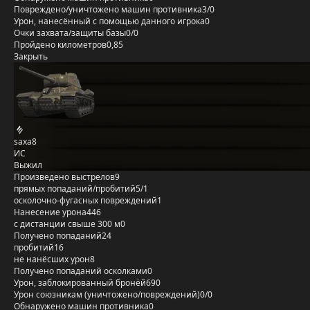
Повреждено/уничтожено машин противника
3/0
Урон, нанесённый с помощью данного игрока
0
Очки захвата/защиты базы
0/0
Пройдено километров
0,85
Закрыть
saxa8
ИС
Выжил
Произведено выстрелов
9
прямых попаданий/пробитий
5/1
осколочно-фугасных повреждений
1
Нанесение урона
446
с дистанции свыше 300 м
0
Получено попаданий
24
пробитий
16
не нанёсших урон
8
Получено попаданий осколками
0
Урон, заблокированный бронёй
690
Урон союзникам (уничтожено/повреждений)
0/0
Обнаружено машин противника
0