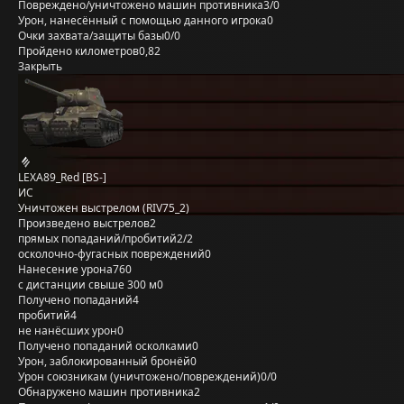
Повреждено/уничтожено машин противника
3/0
Урон, нанесённый с помощью данного игрока
0
Очки захвата/защиты базы
0/0
Пройдено километров
0,82
Закрыть
LEXA89_Red [BS-]
ИС
Уничтожен выстрелом (RIV75_2)
Произведено выстрелов
2
прямых попаданий/пробитий
2/2
осколочно-фугасных повреждений
0
Нанесение урона
760
с дистанции свыше 300 м
0
Получено попаданий
4
пробитий
4
не нанёсших урон
0
Получено попаданий осколками
0
Урон, заблокированный бронёй
0
Урон союзникам (уничтожено/повреждений)
0/0
Обнаружено машин противника
2