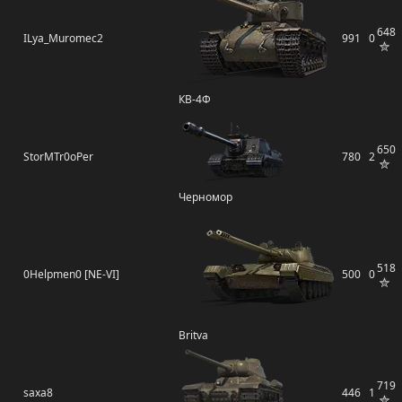
648
ILya_Muromec2
991
0
КВ-4Ф
650
StorMTr0oPer
780
2
Черномор
518
0Helpmen0 [NE-VI]
500
0
Britva
719
saxa8
446
1