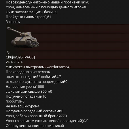
Повреждено/уничтожено машин противника
1/0
Урон, нанесённый с помощью данного игрока
0
Очки захвата/защиты базы
0/0
Пройдено километров
0,61
Закрыть
Chujoy095 [VAGS]
VK 45.02 A
Уничтожен выстрелом (worriorsam64)
Произведено выстрелов
4
прямых попаданий/пробитий
4/3
осколочно-фугасных повреждений
0
Нанесение урона
1000
с дистанции свыше 300 м
0
Получено попаданий
10
пробитий
6
не нанёсших урон
4
Получено попаданий осколками
0
Урон, заблокированный бронёй
770
Урон союзникам (уничтожено/повреждений)
0/0
Обнаружено машин противника
0