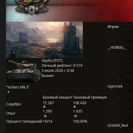
Игрок
__HOBbIu__
SkyAlu [POT]
Личный рейтинг:
9 574
3 июля 2026 г. 0:38
Выжил
nigrichek
"Vickers Mk.3"
Базовый аккаунт
Танковый премиум
72 287
108 430
Серебро
1 290
1 935
Опыт
Процент попаданий
14/14
100,00%
LEXA89_Red