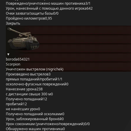
Повреждено/уничтожено машин противника
3/1
Урон, нанесённый с помощью данного игрока
642
Очки захвата/защиты базы
0/0
Пройдено километров
0,95
Закрыть
boroda654321
Scorpion
Уничтожен выстрелом (nigrichek)
Произведено выстрелов
3
прямых попаданий/пробитий
1/1
осколочно-фугасных повреждений
0
Нанесение урона
238
с дистанции свыше 300 м
0
Получено попаданий
12
пробитий
12
не нанёсших урон
0
Получено попаданий осколками
0
Урон, заблокированный бронёй
0
Урон союзникам (уничтожено/повреждений)
0/0
Обнаружено машин противника
0