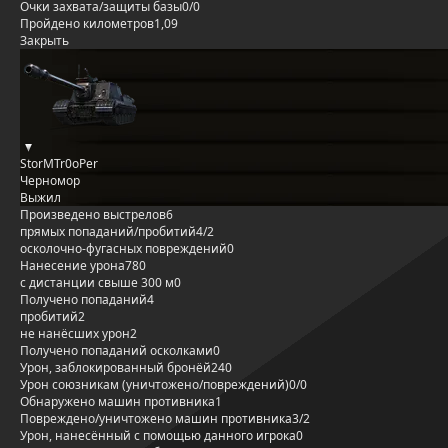
Очки захвата/защиты базы
0/0
Пройдено километров
1,09
Закрыть
StorMTr0oPer
Черномор
Выжил
Произведено выстрелов
6
прямых попаданий/пробитий
4/2
осколочно-фугасных повреждений
0
Нанесение урона
780
с дистанции свыше 300 м
0
Получено попаданий
4
пробитий
2
не нанёсших урон
2
Получено попаданий осколками
0
Урон, заблокированный бронёй
240
Урон союзникам (уничтожено/повреждений)
0/0
Обнаружено машин противника
1
Повреждено/уничтожено машин противника
3/2
Урон, нанесённый с помощью данного игрока
0