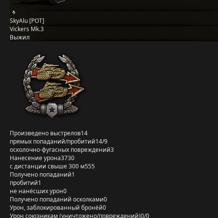
SkyAlu [POT]
Vickers Mk.3
Выжил
Произведено выстрелов
14
прямых попаданий/пробитий
14/9
осколочно-фугасных повреждений
3
Нанесение урона
3730
с дистанции свыше 300 м
555
Получено попаданий
1
пробитий
1
не нанёсших урон
0
Получено попаданий осколками
0
Урон, заблокированный бронёй
0
Урон союзникам (уничтожено/повреждений)
0/0