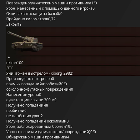
Повреждено/уничтожено машин противника
1/0
Урон, нанесённый с помощью данного игрока
0
Очки захвата/защиты базы
0/0
Пройдено километров
0,72
Закрыть
eklmn100
ЛТГ
Уничтожен выстрелом (Kiborg_2982)
Произведено выстрелов
0
прямых попаданий/пробитий
0/0
осколочно-фугасных повреждений
0
Нанесение урона
0
с дистанции свыше 300 м
0
Получено попаданий
8
пробитий
6
не нанёсших урон
2
Получено попаданий осколками
0
Урон, заблокированный бронёй
195
Урон союзникам (уничтожено/повреждений)
0/0
Обнаружено машин противника
4