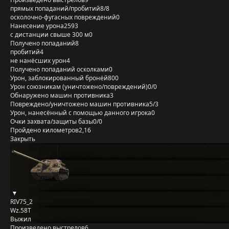
прямых попаданий/пробитий
8/8
осколочно-фугасных повреждений
0
Нанесение урона
2593
с дистанции свыше 300 м
0
Получено попаданий
8
пробитий
4
не нанёсших урон
4
Получено попаданий осколками
0
Урон, заблокированный бронёй
800
Урон союзникам (уничтожено/повреждений)
0/0
Обнаружено машин противника
3
Повреждено/уничтожено машин противника
5/3
Урон, нанесённый с помощью данного игрока
0
Очки захвата/защиты базы
0/0
Пройдено километров
2,16
Закрыть
RIV75_2
Wz.58Т
Выжил
Произведено выстрелов
6