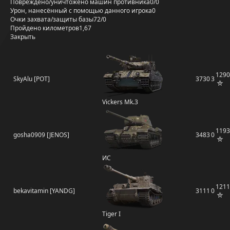
Повреждено/уничтожено машин противника
0/0
Урон, нанесённый с помощью данного игрока
0
Очки захвата/защиты базы
72/0
Пройдено километров
1,67
Закрыть
1290
SkyAlu [POT]
3730
3
Vickers Mk.3
1193
gosha0909 [JENOS]
3483
0
ИС
1211
bekavitamin [YANDG]
3111
0
Tiger I