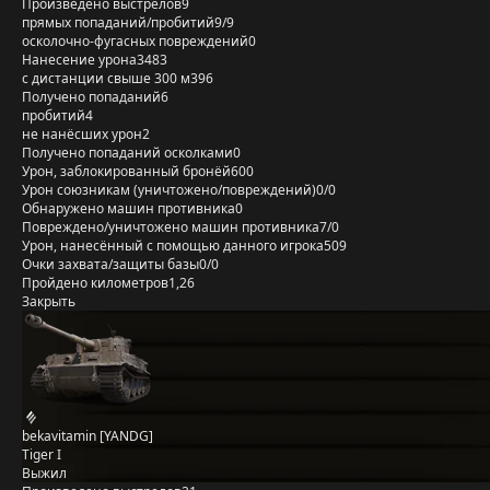
Произведено выстрелов
9
прямых попаданий/пробитий
9/9
осколочно-фугасных повреждений
0
Нанесение урона
3483
с дистанции свыше 300 м
396
Получено попаданий
6
пробитий
4
не нанёсших урон
2
Получено попаданий осколками
0
Урон, заблокированный бронёй
600
Урон союзникам (уничтожено/повреждений)
0/0
Обнаружено машин противника
0
Повреждено/уничтожено машин противника
7/0
Урон, нанесённый с помощью данного игрока
509
Очки захвата/защиты базы
0/0
Пройдено километров
1,26
Закрыть
bekavitamin [YANDG]
Tiger I
Выжил