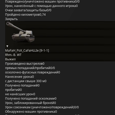
Повреждено/уничтожено машин противника
0/0
Урон, нанесённый с помощью данного игрока
0
Очки захвата/защиты базы
0/0
Пройдено километров
0,74
Закрыть
MaFaH_PoX_CaFaHLLIe [9-1-1]
Rhm.-B. WT
Выжил
Произведено выстрелов
0
прямых попаданий/пробитий
0/0
осколочно-фугасных повреждений
0
Нанесение урона
0
с дистанции свыше 300 м
0
Получено попаданий
0
пробитий
0
не нанёсших урон
0
Получено попаданий осколками
0
Урон, заблокированный бронёй
0
Урон союзникам (уничтожено/повреждений)
0/0
Обнаружено машин противника
0