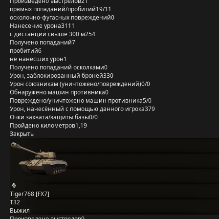
Произведено выстрелов
21
прямых попаданий/пробитий
19/11
осколочно-фугасных повреждений
0
Нанесение урона
3111
с дистанции свыше 300 м
254
Получено попаданий
7
пробитий
6
не нанёсших урон
1
Получено попаданий осколками
0
Урон, заблокированный бронёй
330
Урон союзникам (уничтожено/повреждений)
0/0
Обнаружено машин противника
0
Повреждено/уничтожено машин противника
5/0
Урон, нанесённый с помощью данного игрока
379
Очки захвата/защиты базы
0/0
Пройдено километров
1,19
Закрыть
Tiger768 [FX7]
T32
Выжил
Произведено выстрелов
9