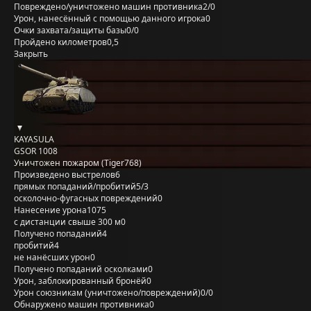
Повреждено/уничтожено машин противника
2/0
Урон, нанесённый с помощью данного игрока
0
Очки захвата/защиты базы
0/0
Пройдено километров
0,5
Закрыть
KAYASULA
GSOR 1008
Уничтожен пожаром (Tiger768)
Произведено выстрелов
6
прямых попаданий/пробитий
5/3
осколочно-фугасных повреждений
0
Нанесение урона
1075
с дистанции свыше 300 м
0
Получено попаданий
4
пробитий
4
не нанёсших урон
0
Получено попаданий осколками
0
Урон, заблокированный бронёй
0
Урон союзникам (уничтожено/повреждений)
0/0
Обнаружено машин противника
0