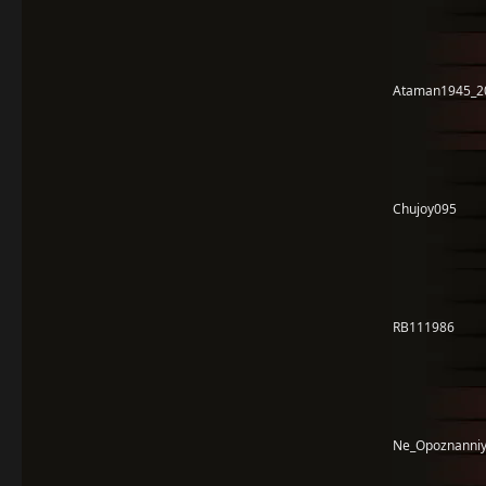
Ataman1945_2
Chujoy095
RB111986
Ne_Opoznanniy