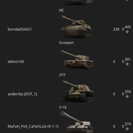
ИС
445
boroda654321
238
0
Scorpion
391
eklmn100
0
0
ЛТГ
359
anderrby [DOT_1]
0
0
У-18
374
MaFaH_PoX_CaFaHLLIe [9-1-1]
0
0