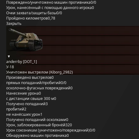
Повреждено/уничтожено машин противника
0/0
Урон, нанесённый с помощью данного игрока
0
Очки захвата/защиты базы
0/0
Пройдено километров
0,78
Закрыть
anderrby [DOT_1]
У-18
Уничтожен выстрелом (Kiborg_2982)
Произведено выстрелов
0
прямых попаданий/пробитий
0/0
осколочно-фугасных повреждений
0
Нанесение урона
0
с дистанции свыше 300 м
0
Получено попаданий
3
пробитий
2
не нанёсших урон
1
Получено попаданий осколками
0
Урон, заблокированный бронёй
320
Урон союзникам (уничтожено/повреждений)
0/0
Обнаружено машин противника
0