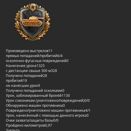
Произведено выстрелов
11
прямых попаданий/пробитий
6/4
осколочно-фугасных повреждений
0
Нанесение урона
1325
с дистанции свыше 300 м
328
Получено попаданий
28
пробитий
19
не нанёсших урон
9
Получено попаданий осколками
0
Урон, заблокированный бронёй
1130
Урон союзникам (уничтожено/повреждений)
0/0
Обнаружено машин противника
0
Повреждено/уничтожено машин противника
4/1
Урон, нанесённый с помощью данного игрока
0
Очки захвата/защиты базы
0/0
Пройдено километров
0,97
Закрыть