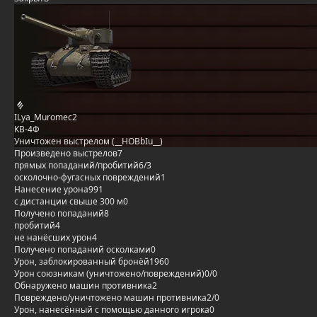
ILya_Muromec2
КВ-4Ф
Уничтожен выстрелом (__HOBbIu__)
Произведено выстрелов
7
прямых попаданий/пробитий
6/3
осколочно-фугасных повреждений
1
Нанесение урона
991
с дистанции свыше 300 м
0
Получено попаданий
8
пробитий
4
не нанёсших урон
4
Получено попаданий осколками
0
Урон, заблокированный бронёй
1960
Урон союзникам (уничтожено/повреждений)
0/0
Обнаружено машин противника
2
Повреждено/уничтожено машин противника
2/0
Урон, нанесённый с помощью данного игрока
0