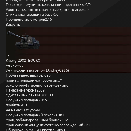
Повреждено/уничтожено машин противника
6/0
Урон, нанесённый с помощью данного игрока
0
Очки захвата/защиты базы
0/0
Пройдено километров
2,15
Закрыть
Kiborg_2982 [BOUKO]
Черномор
Уничтожен выстрелом (AndreyG986)
Произведено выстрелов
5
прямых попаданий/пробитий
5/4
осколочно-фугасных повреждений
0
Нанесение урона
2679
с дистанции свыше 300 м
0
Получено попаданий
15
пробитий
10
не нанёсших урон
4
Получено попаданий осколками
1
Урон, заблокированный бронёй
102
Урон союзникам (уничтожено/повреждений)
0/0
Обнаружено машин противника
0