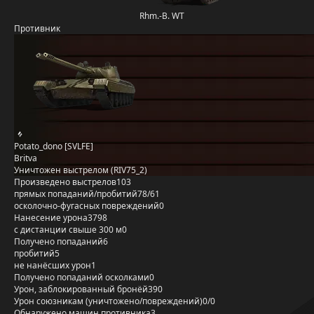
Rhm.-B. WT
Противник
Potato_dono [SVLFE]
Britva
Уничтожен выстрелом (RIV75_2)
Произведено выстрелов
103
прямых попаданий/пробитий
78/61
осколочно-фугасных повреждений
0
Нанесение урона
3798
с дистанции свыше 300 м
0
Получено попаданий
6
пробитий
5
не нанёсших урон
1
Получено попаданий осколками
0
Урон, заблокированный бронёй
390
Урон союзникам (уничтожено/повреждений)
0/0
Обнаружено машин противника
3