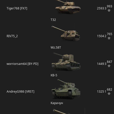
993
Tiger768 [FX7]
2593
3
T32
765
RIV75_2
1504
2
Wz.58Т
847
worriorsam64 [BY-PD]
1449
3
КВ-5
682
AndreyG986 [VRST]
1325
1
Карачун