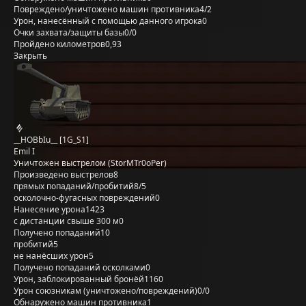
Повреждено/уничтожено машин противника
4/2
Урон, нанесённый с помощью данного игрока
0
Очки захвата/защиты базы
0/0
Пройдено километров
0,93
Закрыть
__HOBbIu__ [1G_S1]
Emil I
Уничтожен выстрелом (StorMTr0oPer)
Произведено выстрелов
8
прямых попаданий/пробитий
8/5
осколочно-фугасных повреждений
0
Нанесение урона
1423
с дистанции свыше 300 м
0
Получено попаданий
10
пробитий
5
не нанёсших урон
5
Получено попаданий осколками
0
Урон, заблокированный бронёй
1160
Урон союзникам (уничтожено/повреждений)
0/0
Обнаружено машин противника
1