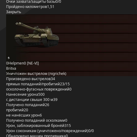
Очки захвата/защиты базы
0/0
Пройдено километров
1,51
Закрыть
0Helpmen0 [NE-VI]
Britva
Уничтожен выстрелом (nigrichek)
Произведено выстрелов
34
прямых попаданий/пробитий
23/15
осколочно-фугасных повреждений
0
Нанесение урона
500
с дистанции свыше 300 м
39
Получено попаданий
26
пробитий
20
не нанёсших урон
6
Получено попаданий осколками
0
Урон, заблокированный бронёй
315
Урон союзникам (уничтожено/повреждений)
0/0
Обнаружено машин противника
0