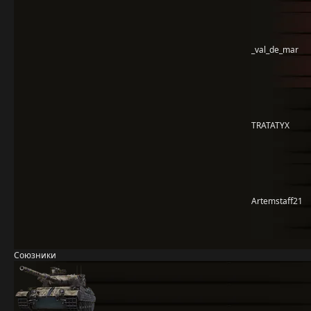
_val_de_mar
TRATATYX
Artemstaff21
Союзники