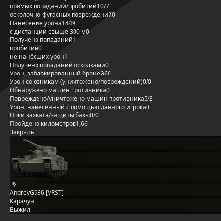
прямых попаданий/пробитий
10/7
осколочно-фугасных повреждений
0
Нанесение урона
1449
с дистанции свыше 300 м
0
Получено попаданий
1
пробитий
0
не нанёсших урон
1
Получено попаданий осколками
0
Урон, заблокированный бронёй
60
Урон союзникам (уничтожено/повреждений)
0/0
Обнаружено машин противника
0
Повреждено/уничтожено машин противника
5/3
Урон, нанесённый с помощью данного игрока
0
Очки захвата/защиты базы
0/0
Пройдено километров
1,66
Закрыть
AndreyG986 [VRST]
Карачун
Выжил