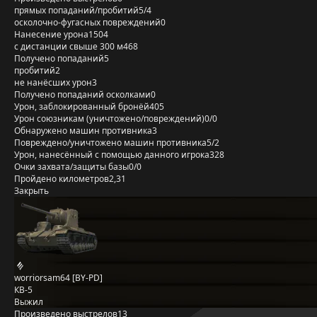
прямых попаданий/пробитий
5/4
осколочно-фугасных повреждений
0
Нанесение урона
1504
с дистанции свыше 300 м
468
Получено попаданий
5
пробитий
2
не нанёсших урон
3
Получено попаданий осколками
0
Урон, заблокированный бронёй
405
Урон союзникам (уничтожено/повреждений)
0/0
Обнаружено машин противника
3
Повреждено/уничтожено машин противника
5/2
Урон, нанесённый с помощью данного игрока
328
Очки захвата/защиты базы
0/0
Пройдено километров
2,31
Закрыть
worriorsam64 [BY-PD]
КВ-5
Выжил
Произведено выстрелов
13