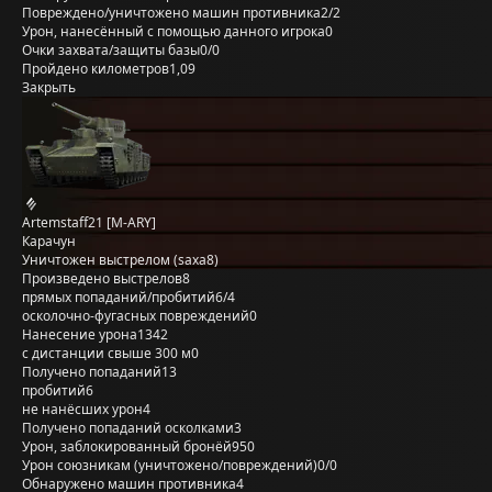
Повреждено/уничтожено машин противника
2/2
Урон, нанесённый с помощью данного игрока
0
Очки захвата/защиты базы
0/0
Пройдено километров
1,09
Закрыть
Artemstaff21 [M-ARY]
Карачун
Уничтожен выстрелом (saxa8)
Произведено выстрелов
8
прямых попаданий/пробитий
6/4
осколочно-фугасных повреждений
0
Нанесение урона
1342
с дистанции свыше 300 м
0
Получено попаданий
13
пробитий
6
не нанёсших урон
4
Получено попаданий осколками
3
Урон, заблокированный бронёй
950
Урон союзникам (уничтожено/повреждений)
0/0
Обнаружено машин противника
4