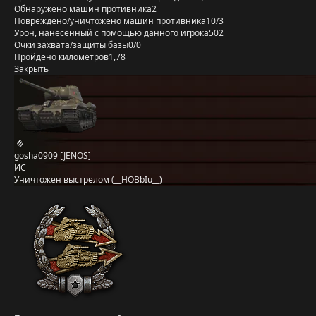
Обнаружено машин противника
2
Повреждено/уничтожено машин противника
10/3
Урон, нанесённый с помощью данного игрока
502
Очки захвата/защиты базы
0/0
Пройдено километров
1,78
Закрыть
gosha0909 [JENOS]
ИС
Уничтожен выстрелом (__HOBbIu__)