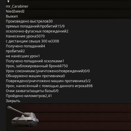
mr_Carabiner
Niedźwiedź
Выжил
Произведено выстрелов
30
прямых попаданий/пробитий
15/9
осколочно-фугасных повреждений
2
Нанесение урона
5070
с дистанции свыше 300 м
3308
Получено попаданий
4
пробитий
2
не нанёсших урон
1
Получено попаданий осколками
1
Урон, заблокированный бронёй
750
Урон союзникам (уничтожено/повреждений)
0/0
Обнаружено машин противника
0
Повреждено/уничтожено машин противника
5/2
Урон, нанесённый с помощью данного игрока
898
Очки захвата/защиты базы
0/0
Пройдено километров
2,41
Закрыть