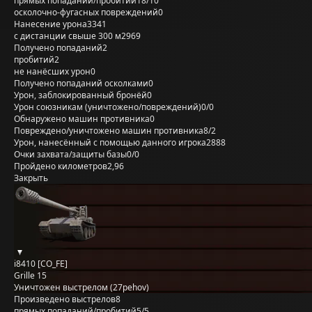
прямых попаданий/пробитий
18/10
осколочно-фугасных повреждений
0
Нанесение урона
3341
с дистанции свыше 300 м
2969
Получено попаданий
2
пробитий
2
не нанёсших урон
0
Получено попаданий осколками
0
Урон, заблокированный бронёй
0
Урон союзникам (уничтожено/повреждений)
0/0
Обнаружено машин противника
0
Повреждено/уничтожено машин противника
8/2
Урон, нанесённый с помощью данного игрока
2888
Очки захвата/защиты базы
0/0
Пройдено километров
2,96
Закрыть
i8410 [CO_FE]
Grille 15
Уничтожен выстрелом (27pehov)
Произведено выстрелов
8
прямых попаданий/пробитий
5/5