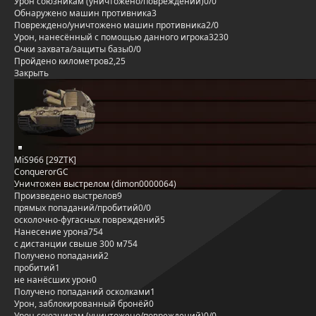
Урон союзникам (уничтожено/повреждений)
0/0
Обнаружено машин противника
3
Повреждено/уничтожено машин противника
2/0
Урон, нанесённый с помощью данного игрока
3230
Очки захвата/защиты базы
0/0
Пройдено километров
2,25
Закрыть
MiS966 [29ZTK]
ConquerorGC
Уничтожен выстрелом (dimon0000064)
Произведено выстрелов
9
прямых попаданий/пробитий
0/0
осколочно-фугасных повреждений
5
Нанесение урона
754
с дистанции свыше 300 м
754
Получено попаданий
2
пробитий
1
не нанёсших урон
0
Получено попаданий осколками
1
Урон, заблокированный бронёй
0
Урон союзникам (уничтожено/повреждений)
0/0