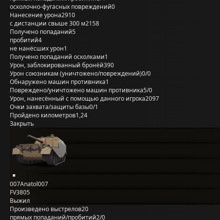
осколочно-фугасных повреждений
0
Нанесение урона
2910
с дистанции свыше 300 м
2158
Получено попаданий
5
пробитий
4
не нанёсших урон
1
Получено попаданий осколками
1
Урон, заблокированный бронёй
390
Урон союзникам (уничтожено/повреждений)
0/0
Обнаружено машин противника
1
Повреждено/уничтожено машин противника
5/0
Урон, нанесённый с помощью данного игрока
2097
Очки захвата/защиты базы
0/1
Пройдено километров
1,24
Закрыть
007Anatol007
FV3805
Выжил
Произведено выстрелов
20
прямых попаданий/пробитий
2/0