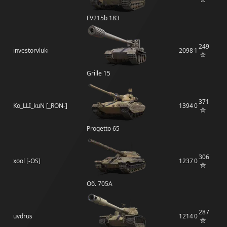
FV215b 183
249
investorvluki
2098
1
Grille 15
371
Ko_LLI_kuN [_RON-]
1394
0
Progetto 65
306
xool [-OS]
1237
0
Об. 705А
287
uvdrus
1214
0