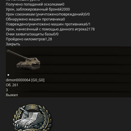
Получено попаданий осколками
0
Урон, заблокированный бронёй
2000
Урон союзникам (уничтожено/повреждений)
0/0
Обнаружено машин противника
0
Повреждено/уничтожено машин противника
6/1
Урон, нанесённый с помощью данного игрока
2178
Очки захвата/защиты базы
0/0
Пройдено километров
1,28
Закрыть
dimon0000064 [G0_G0]
Об. 261
3
Выжил