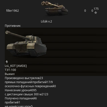
175
filler1962
0
0
Lišák v.2
Противник
LsL_KOT [AMDE]
ТЭТ-100
Выжил
Произведено выстрелов
23
прямых попаданий/пробитий
17/9
осколочно-фугасных повреждений
0
Нанесение урона
4095
с дистанции свыше 300 м
2123
Получено попаданий
6
пробитий
1
не нанёсших урон
5