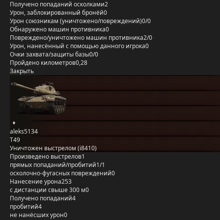
Получено попаданий осколками
2
Урон, заблокированный бронёй
0
Урон союзникам (уничтожено/повреждений)
0/0
Обнаружено машин противника
0
Повреждено/уничтожено машин противника
2/0
Урон, нанесённый с помощью данного игрока
0
Очки захвата/защиты базы
0/0
Пройдено километров
0,28
Закрыть
aleks5134
T49
Уничтожен выстрелом (i8410)
Произведено выстрелов
1
прямых попаданий/пробитий
1/1
осколочно-фугасных повреждений
0
Нанесение урона
253
с дистанции свыше 300 м
0
Получено попаданий
4
пробитий
4
не нанёсших урон
0