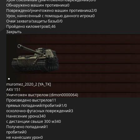
Обнаружено машин противника
0
Повреждено/уничтожено машин противника
2/0
Урон, нанесённый с помощью данного игрока
0
Очки захвата/защиты базы
0/0
Пройдено километров
0,46
Закрыть
muromez_2020_2 [YA_TK]
AKV 151
Уничтожен выстрелом (dimon0000064)
Произведено выстрелов
11
прямых попаданий/пробитий
1/0
осколочно-фугасных повреждений
3
Нанесение урона
340
с дистанции свыше 300 м
340
Получено попаданий
1
пробитий
0
не нанёсших урон
0