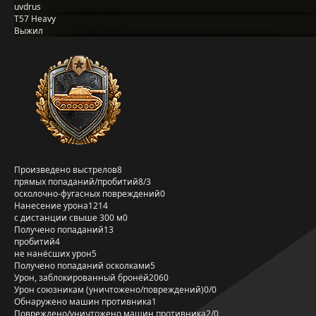
uvdrus
T57 Heavy
Выжил
Произведено выстрелов
8
прямых попаданий/пробитий
8/3
осколочно-фугасных повреждений
0
Нанесение урона
1214
с дистанции свыше 300 м
0
Получено попаданий
13
пробитий
4
не нанёсших урон
5
Получено попаданий осколками
5
Урон, заблокированный бронёй
2060
Урон союзникам (уничтожено/повреждений)
0/0
Обнаружено машин противника
1
Повреждено/уничтожено машин противника
2/0