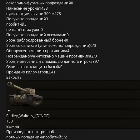
осколочно-фугасных повреждений
0
Нанесение урона
1433
с дистанции свыше 300 м
478
Получено попаданий
3
пробитий
3
не нанёсших урон
0
Получено попаданий осколками
0
Урон, заблокированный бронёй
0
Урон союзникам (уничтожено/повреждений)
0/0
Обнаружено машин противника
4
Повреждено/уничтожено машин противника
2/0
Урон, нанесённый с помощью данного игрока
397
Очки захвата/защиты базы
0/0
Пройдено километров
2,41
Закрыть
Redley_Walters_ [DINOR]
T30
Выжил
Произведено выстрелов
8
прямых попаданий/пробитий
5/2