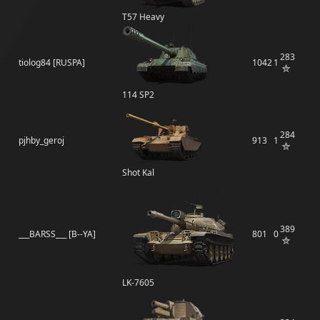
T57 Heavy
283
tiolog84 [RUSPA]
1042
1
114 SP2
284
pjhby_geroj
913
1
Shot Kal
389
___BARSS___ [B--YA]
801
0
LK-7605