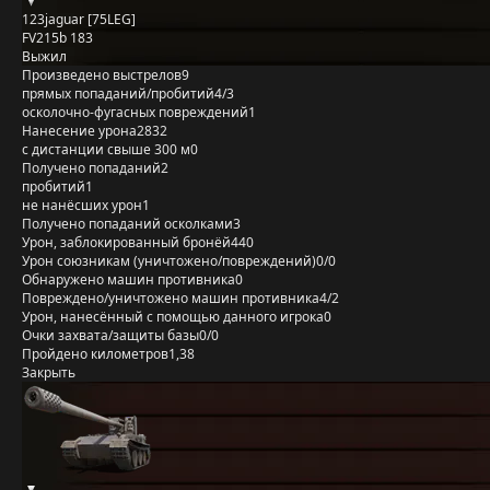
123jaguar [75LEG]
FV215b 183
Выжил
Произведено выстрелов
9
прямых попаданий/пробитий
4/3
осколочно-фугасных повреждений
1
Нанесение урона
2832
с дистанции свыше 300 м
0
Получено попаданий
2
пробитий
1
не нанёсших урон
1
Получено попаданий осколками
3
Урон, заблокированный бронёй
440
Урон союзникам (уничтожено/повреждений)
0/0
Обнаружено машин противника
0
Повреждено/уничтожено машин противника
4/2
Урон, нанесённый с помощью данного игрока
0
Очки захвата/защиты базы
0/0
Пройдено километров
1,38
Закрыть