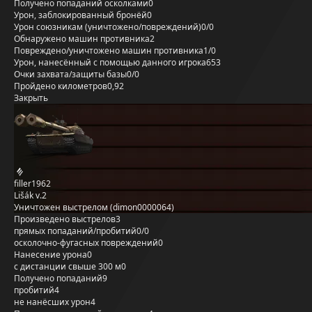
Получено попаданий осколками
0
Урон, заблокированный бронёй
0
Урон союзникам (уничтожено/повреждений)
0/0
Обнаружено машин противника
2
Повреждено/уничтожено машин противника
1/0
Урон, нанесённый с помощью данного игрока
653
Очки захвата/защиты базы
0/0
Пройдено километров
0,92
Закрыть
filler1962
Lišák v.2
Уничтожен выстрелом (dimon0000064)
Произведено выстрелов
3
прямых попаданий/пробитий
0/0
осколочно-фугасных повреждений
0
Нанесение урона
0
с дистанции свыше 300 м
0
Получено попаданий
9
пробитий
4
не нанёсших урон
4