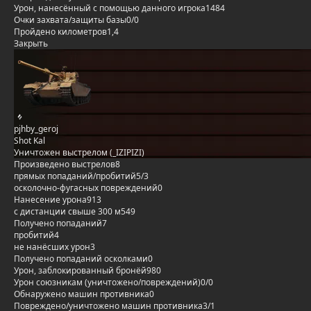
Урон, нанесённый с помощью данного игрока
1484
Очки захвата/защиты базы
0/0
Пройдено километров
1,4
Закрыть
pjhby_geroj
Shot Kal
Уничтожен выстрелом (_IZIPIZI)
Произведено выстрелов
8
прямых попаданий/пробитий
5/3
осколочно-фугасных повреждений
0
Нанесение урона
913
с дистанции свыше 300 м
549
Получено попаданий
7
пробитий
4
не нанёсших урон
3
Получено попаданий осколками
0
Урон, заблокированный бронёй
980
Урон союзникам (уничтожено/повреждений)
0/0
Обнаружено машин противника
0
Повреждено/уничтожено машин противника
3/1