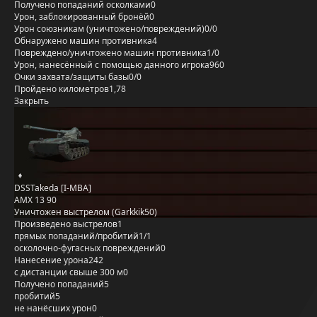
Получено попаданий осколками
0
Урон, заблокированный бронёй
0
Урон союзникам (уничтожено/повреждений)
0/0
Обнаружено машин противника
4
Повреждено/уничтожено машин противника
1/0
Урон, нанесённый с помощью данного игрока
960
Очки захвата/защиты базы
0/0
Пройдено километров
1,78
Закрыть
DSSTakeda [I-MBA]
AMX 13 90
Уничтожен выстрелом (Garkkik50)
Произведено выстрелов
1
прямых попаданий/пробитий
1/1
осколочно-фугасных повреждений
0
Нанесение урона
242
с дистанции свыше 300 м
0
Получено попаданий
5
пробитий
5
не нанёсших урон
0