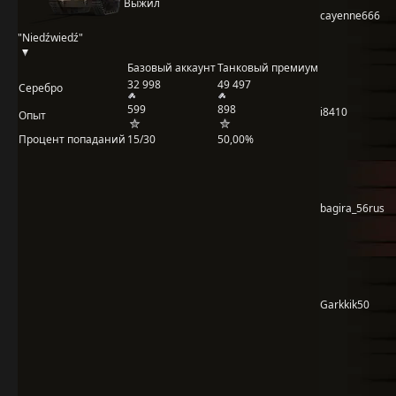
Выжил
cayenne666
"Niedźwiedź"
Базовый аккаунт
Танковый премиум
32 998
49 497
Серебро
599
898
i8410
Опыт
Процент попаданий
15/30
50,00%
bagira_56rus
Garkkik50