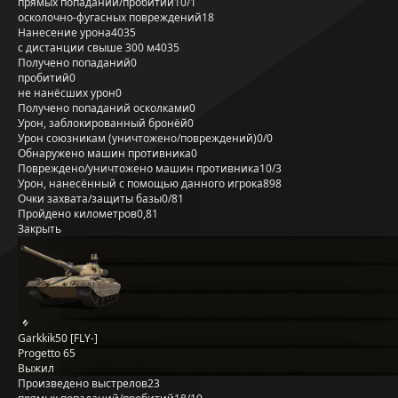
прямых попаданий/пробитий
10/1
осколочно-фугасных повреждений
18
Нанесение урона
4035
с дистанции свыше 300 м
4035
Получено попаданий
0
пробитий
0
не нанёсших урон
0
Получено попаданий осколками
0
Урон, заблокированный бронёй
0
Урон союзникам (уничтожено/повреждений)
0/0
Обнаружено машин противника
0
Повреждено/уничтожено машин противника
10/3
Урон, нанесённый с помощью данного игрока
898
Очки захвата/защиты базы
0/81
Пройдено километров
0,81
Закрыть
Garkkik50 [FLY-]
Progetto 65
Выжил
Произведено выстрелов
23