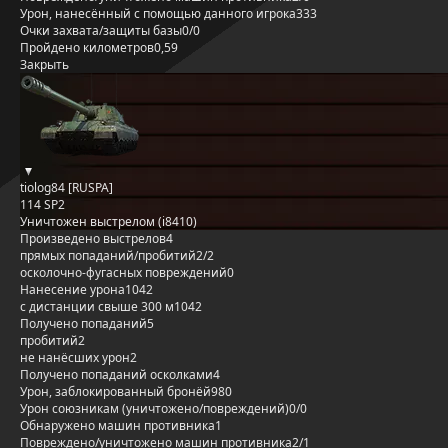
Урон, нанесённый с помощью данного игрока
333
Очки захвата/защиты базы
0/0
Пройдено километров
0,59
Закрыть
tiolog84 [RUSPA]
114 SP2
Уничтожен выстрелом (i8410)
Произведено выстрелов
4
прямых попаданий/пробитий
2/2
осколочно-фугасных повреждений
0
Нанесение урона
1042
с дистанции свыше 300 м
1042
Получено попаданий
5
пробитий
2
не нанёсших урон
2
Получено попаданий осколками
4
Урон, заблокированный бронёй
980
Урон союзникам (уничтожено/повреждений)
0/0
Обнаружено машин противника
1
Повреждено/уничтожено машин противника
2/1