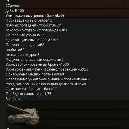
27pehov
Jg.Pz. E 100
Уничтожен выстрелом (Garkkik50)
Произведено выстрелов
12
прямых попаданий/пробитий
6/4
осколочно-фугасных повреждений
1
Нанесение урона
3517
с дистанции свыше 300 м
2393
Получено попаданий
8
пробитий
2
не нанёсших урон
3
Получено попаданий осколками
5
Урон, заблокированный бронёй
1500
Урон союзникам (уничтожено/повреждений)
0/0
Обнаружено машин противника
0
Повреждено/уничтожено машин противника
4/2
Урон, нанесённый с помощью данного игрока
0
Очки захвата/защиты базы
0/0
Пройдено километров
1,75
Закрыть