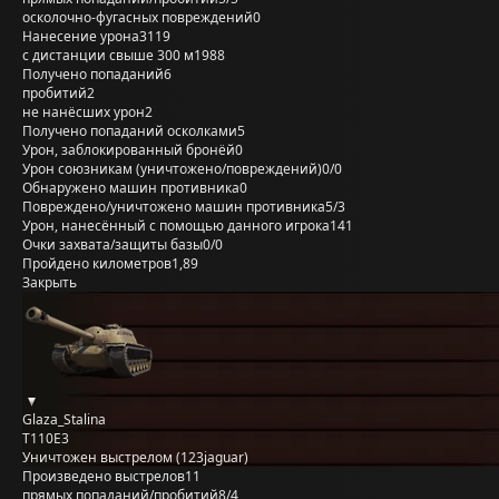
осколочно-фугасных повреждений
0
Нанесение урона
3119
с дистанции свыше 300 м
1988
Получено попаданий
6
пробитий
2
не нанёсших урон
2
Получено попаданий осколками
5
Урон, заблокированный бронёй
0
Урон союзникам (уничтожено/повреждений)
0/0
Обнаружено машин противника
0
Повреждено/уничтожено машин противника
5/3
Урон, нанесённый с помощью данного игрока
141
Очки захвата/защиты базы
0/0
Пройдено километров
1,89
Закрыть
Glaza_Stalina
T110E3
Уничтожен выстрелом (123jaguar)
Произведено выстрелов
11
прямых попаданий/пробитий
8/4