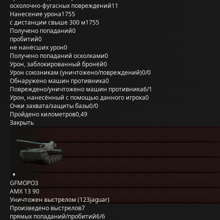
осколочно-фугасных повреждений
11
Нанесение урона
1755
с дистанции свыше 300 м
1755
Получено попаданий
0
пробитий
0
не нанёсших урон
0
Получено попаданий осколками
0
Урон, заблокированный бронёй
0
Урон союзникам (уничтожено/повреждений)
0/0
Обнаружено машин противника
0
Повреждено/уничтожено машин противника
6/1
Урон, нанесённый с помощью данного игрока
0
Очки захвата/защиты базы
0/0
Пройдено километров
0,49
Закрыть
GFMOPO3
AMX 13 90
Уничтожен выстрелом (123jaguar)
Произведено выстрелов
7
прямых попаданий/пробитий
6/6