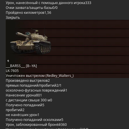
Урон, нанесённый с помощью данного игрока
333
Очки захвата/защиты базы
0/0
Пройдено километров
1,56
Закрыть
___BARSS___ [B--YA]
LK-7605
Уничтожен выстрелом (Redley_Walters_)
Произведено выстрелов
2
прямых попаданий/пробитий
2/1
осколочно-фугасных повреждений
1
Нанесение урона
801
с дистанции свыше 300 м
0
Получено попаданий
5
пробитий
2
не нанёсших урон
1
Получено попаданий осколками
5
Урон, заблокированный бронёй
360