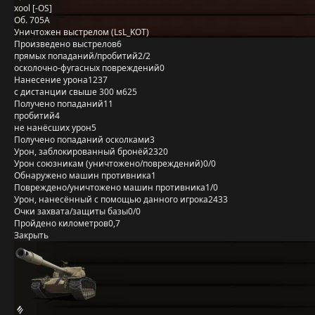
xool [-OS]
Об. 705А
Уничтожен выстрелом (LsL_KOT)
Произведено выстрелов
6
прямых попаданий/пробитий
2/2
осколочно-фугасных повреждений
0
Нанесение урона
1237
с дистанции свыше 300 м
625
Получено попаданий
11
пробитий
4
не нанёсших урон
5
Получено попаданий осколками
3
Урон, заблокированный бронёй
2320
Урон союзникам (уничтожено/повреждений)
0/0
Обнаружено машин противника
1
Повреждено/уничтожено машин противника
1/0
Урон, нанесённый с помощью данного игрока
2433
Очки захвата/защиты базы
0/0
Пройдено километров
0,7
Закрыть