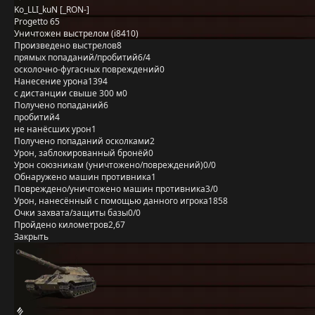
Ko_LLI_kuN [_RON-]
Progetto 65
Уничтожен выстрелом (i8410)
Произведено выстрелов
8
прямых попаданий/пробитий
6/4
осколочно-фугасных повреждений
0
Нанесение урона
1394
с дистанции свыше 300 м
0
Получено попаданий
6
пробитий
4
не нанёсших урон
1
Получено попаданий осколками
2
Урон, заблокированный бронёй
0
Урон союзникам (уничтожено/повреждений)
0/0
Обнаружено машин противника
1
Повреждено/уничтожено машин противника
3/0
Урон, нанесённый с помощью данного игрока
1858
Очки захвата/защиты базы
0/0
Пройдено километров
2,67
Закрыть