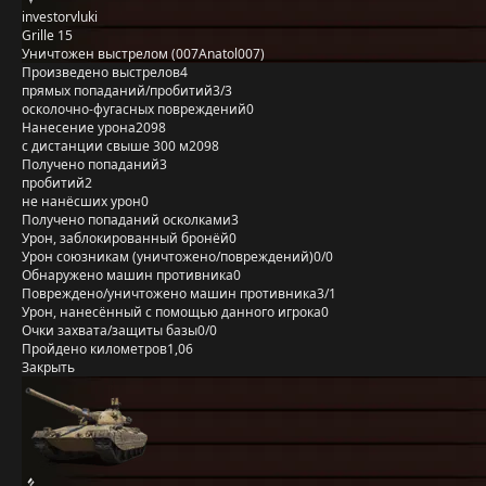
investorvluki
Grille 15
Уничтожен выстрелом (007Anatol007)
Произведено выстрелов
4
прямых попаданий/пробитий
3/3
осколочно-фугасных повреждений
0
Нанесение урона
2098
с дистанции свыше 300 м
2098
Получено попаданий
3
пробитий
2
не нанёсших урон
0
Получено попаданий осколками
3
Урон, заблокированный бронёй
0
Урон союзникам (уничтожено/повреждений)
0/0
Обнаружено машин противника
0
Повреждено/уничтожено машин противника
3/1
Урон, нанесённый с помощью данного игрока
0
Очки захвата/защиты базы
0/0
Пройдено километров
1,06
Закрыть