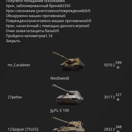
Получено попаданий осколками
4
Урон, заблокированный бронёй
2350
Урон союзникам (уничтожено/повреждений)
0/0
Обнаружено машин противника
0
Повреждено/уничтожено машин противника
0/0
Урон, нанесённый с помощью данного игрока
0
Очки захвата/защиты базы
0/0
Пройдено километров
1,18
Закрыть
599
mr_Carabiner
5070
2
Niedźwiedź
327
27pehov
3517
2
Jg.Pz. E 100
348
123jaguar [75LEG]
2832
2