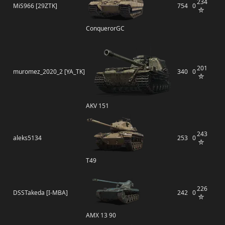
234
MiS966 [29ZTK]
754
0
ConquerorGC
201
muromez_2020_2 [YA_TK]
340
0
AKV 151
243
aleks5134
253
0
T49
226
DSSTakeda [I-MBA]
242
0
AMX 13 90