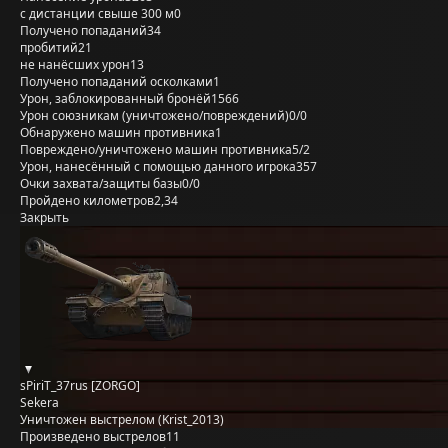
с дистанции свыше 300 м
0
Получено попаданий
34
пробитий
21
не нанёсших урон
13
Получено попаданий осколками
1
Урон, заблокированный бронёй
1566
Урон союзникам (уничтожено/повреждений)
0/0
Обнаружено машин противника
1
Повреждено/уничтожено машин противника
5/2
Урон, нанесённый с помощью данного игрока
357
Очки захвата/защиты базы
0/0
Пройдено километров
2,34
Закрыть
sPiriT_37rus [ZORGO]
Sekera
Уничтожен выстрелом (Krist_2013)
Произведено выстрелов
11