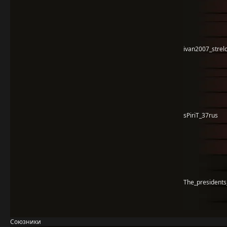
ivan2007_strel
sPiriT_37rus
The_president
Союзники