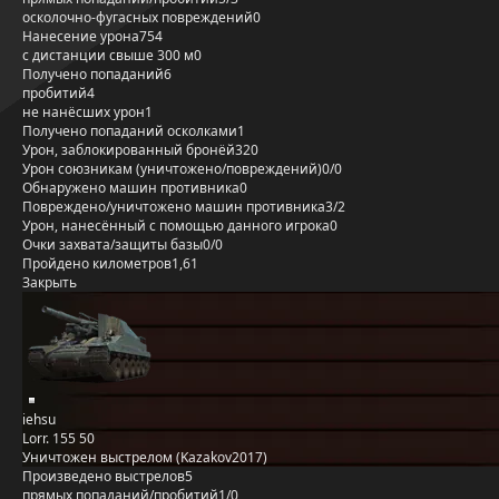
осколочно-фугасных повреждений
0
Нанесение урона
754
с дистанции свыше 300 м
0
Получено попаданий
6
пробитий
4
не нанёсших урон
1
Получено попаданий осколками
1
Урон, заблокированный бронёй
320
Урон союзникам (уничтожено/повреждений)
0/0
Обнаружено машин противника
0
Повреждено/уничтожено машин противника
3/2
Урон, нанесённый с помощью данного игрока
0
Очки захвата/защиты базы
0/0
Пройдено километров
1,61
Закрыть
iehsu
Lorr. 155 50
Уничтожен выстрелом (Kazakov2017)
Произведено выстрелов
5
прямых попаданий/пробитий
1/0