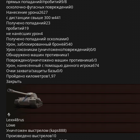
прямых попаданий/пробитий
9/8
осколочно-фугасных повреждений
0
Нанесение урона
2627
с дистанции свыше 300 м
441
Получено попаданий
23
пробитий
19
не нанёсших урон
4
Получено попаданий осколками
0
Урон, заблокированный бронёй
540
Урон союзникам (уничтожено/повреждений)
0/0
Обнаружено машин противника
1
Повреждено/уничтожено машин противника
6/3
Урон, нанесённый с помощью данного игрока
674
Очки захвата/защиты базы
0/0
Пройдено километров
1,97
Закрыть
Lexx48rus
Löwe
Уничтожен выстрелом (kaps888)
Произведено выстрелов
10