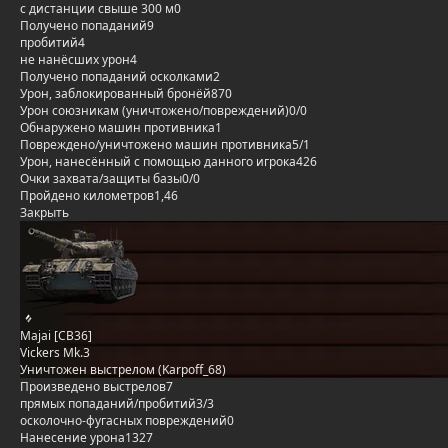
с дистанции свыше 300 м
0
Получено попаданий
9
пробитий
4
не нанёсших урон
4
Получено попаданий осколками
2
Урон, заблокированный бронёй
870
Урон союзникам (уничтожено/повреждений)
0/0
Обнаружено машин противника
1
Повреждено/уничтожено машин противника
5/1
Урон, нанесённый с помощью данного игрока
426
Очки захвата/защиты базы
0/0
Пройдено километров
1,46
Закрыть
Majai [CB36]
Vickers Mk.3
Уничтожен выстрелом (Karpoff_68)
Произведено выстрелов
7
прямых попаданий/пробитий
3/3
осколочно-фугасных повреждений
0
Нанесение урона
1327