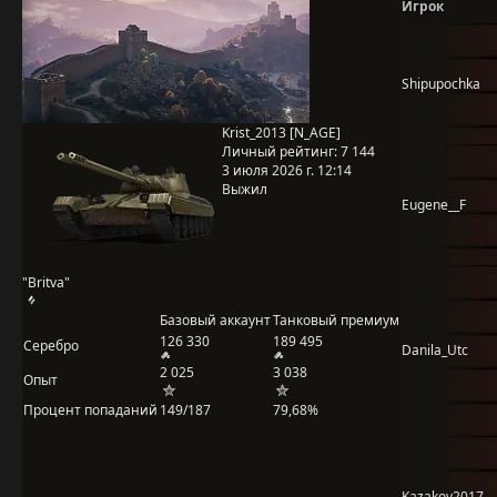
Игрок
Shipupochka
Krist_2013 [N_AGE]
Личный рейтинг:
7 144
3 июля 2026 г. 12:14
Выжил
Eugene__F
"Britva"
Базовый аккаунт
Танковый премиум
126 330
189 495
Серебро
Danila_Utc
2 025
3 038
Опыт
Процент попаданий
149/187
79,68%
Kazakov2017