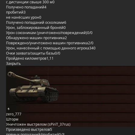
с дистанции свыше 300 м
0
Получено попаданий
4
пробитий
3
не нанёсших урон
0
Получено попаданий осколками
6
Урон, заблокированный бронёй
0
Урон союзникам (уничтожено/повреждений)
0/0
Обнаружено машин противника
2
Повреждено/уничтожено машин противника
2/0
Урон, нанесённый с помощью данного игрока
340
Очки захвата/защиты базы
0/0
Пройдено километров
1,11
Закрыть
zero_777
Шторм
Уничтожен выстрелом (sPiriT_37rus)
Произведено выстрелов
5
прямых попаданий/пробитий
5/3