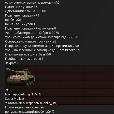
осколочно-фугасных повреждений
0
Нанесение урона
486
с дистанции свыше 300 м
0
Получено попаданий
9
пробитий
6
не нанёсших урон
3
Получено попаданий осколками
0
Урон, заблокированный бронёй
270
Урон союзникам (уничтожено/повреждений)
0/0
Обнаружено машин противника
2
Повреждено/уничтожено машин противника
1/0
Урон, нанесённый с помощью данного игрока
227
Очки захвата/защиты базы
0/0
Пройдено километров
0,6
Закрыть
box_nepobedimyj [TFM_G]
Super Hellcat
Уничтожен выстрелом (Danila_Utc)
Произведено выстрелов
6
прямых попаданий/пробитий
4/2