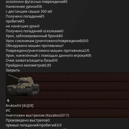
осколочно-фугасных повреждений
0
Нанесение урона
456
с дистанции свыше 300 м
0
Получено попаданий
5
пробитий
5
не нанёсших урон
0
Получено попаданий осколками
0
Урон, заблокированный бронёй
0
Урон союзникам (уничтожено/повреждений)
0/0
Обнаружено машин противника
1
Повреждено/уничтожено машин противника
2/0
Урон, нанесённый с помощью данного игрока
406
Очки захвата/защиты базы
0/0
Пройдено километров
0,85
Закрыть
KrukovAV [4UJOI]
ИС
Уничтожен выстрелом (Kazakov2017)
Произведено выстрелов
3
прямых попаданий/пробитий
3/3