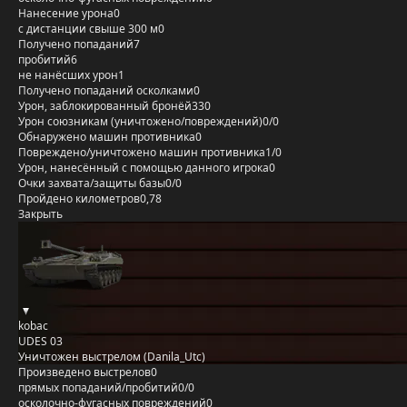
Нанесение урона
0
с дистанции свыше 300 м
0
Получено попаданий
7
пробитий
6
не нанёсших урон
1
Получено попаданий осколками
0
Урон, заблокированный бронёй
330
Урон союзникам (уничтожено/повреждений)
0/0
Обнаружено машин противника
0
Повреждено/уничтожено машин противника
1/0
Урон, нанесённый с помощью данного игрока
0
Очки захвата/защиты базы
0/0
Пройдено километров
0,78
Закрыть
kobac
UDES 03
Уничтожен выстрелом (Danila_Utc)
Произведено выстрелов
0
прямых попаданий/пробитий
0/0
осколочно-фугасных повреждений
0