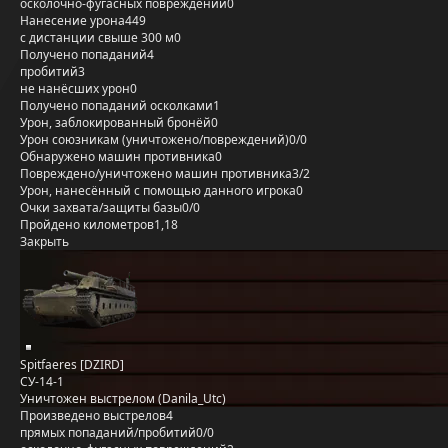
осколочно-фугасных повреждений
0
Нанесение урона
449
с дистанции свыше 300 м
0
Получено попаданий
4
пробитий
3
не нанёсших урон
0
Получено попаданий осколками
1
Урон, заблокированный бронёй
0
Урон союзникам (уничтожено/повреждений)
0/0
Обнаружено машин противника
0
Повреждено/уничтожено машин противника
3/2
Урон, нанесённый с помощью данного игрока
0
Очки захвата/защиты базы
0/0
Пройдено километров
1,18
Закрыть
Spitfaeres [DZIRD]
СУ-14-1
Уничтожен выстрелом (Danila_Utc)
Произведено выстрелов
4
прямых попаданий/пробитий
0/0