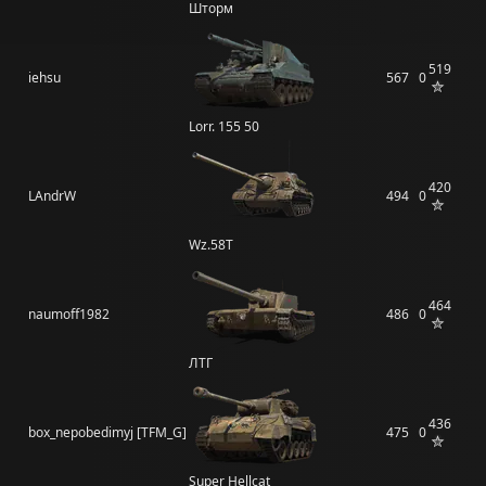
Шторм
519
iehsu
567
0
Lorr. 155 50
420
LAndrW
494
0
Wz.58Т
464
naumoff1982
486
0
ЛТГ
436
box_nepobedimyj [TFM_G]
475
0
Super Hellcat