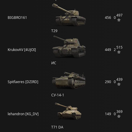
497
BIGBRO161
456
0
T29
515
KrukovAV [4UJOI]
449
2
ИС
439
Spitfaeres [DZIRD]
290
0
СУ-14-1
369
lehandron [KG_DV]
149
0
T71 DA