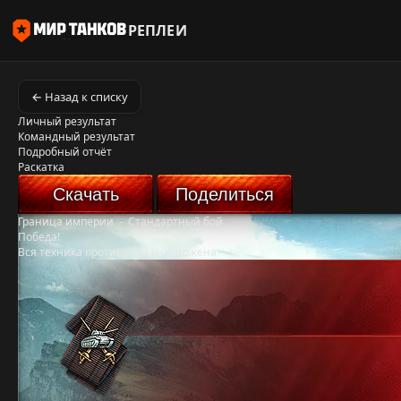
РЕПЛЕИ
← Назад к списку
Личный результат
Командный результат
Подробный отчёт
Раскатка
Скачать
Поделиться
Граница империи
-
Стандартный бой
Победа!
Вся техника противника уничтожена