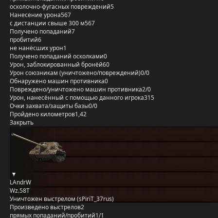
осколочно-фугасных повреждений
5
Нанесение урона
567
с дистанции свыше 300 м
567
Получено попаданий
7
пробитий
6
не нанёсших урон
1
Получено попаданий осколками
0
Урон, заблокированный бронёй
60
Урон союзникам (уничтожено/повреждений)
0/0
Обнаружено машин противника
0
Повреждено/уничтожено машин противника
2/0
Урон, нанесённый с помощью данного игрока
315
Очки захвата/защиты базы
0/0
Пройдено километров
1,42
Закрыть
LAndrW
Wz.58Т
Уничтожен выстрелом (sPiriT_37rus)
Произведено выстрелов
2
прямых попаданий/пробитий
1/1