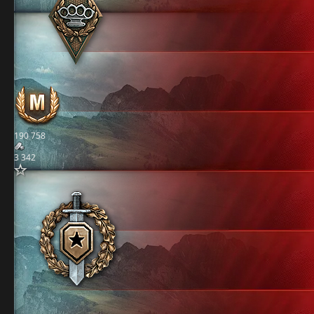
190 758
3 342