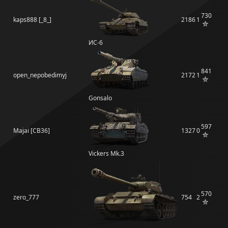
730
kaps888 [_8_]
2186
1
ИС-6
841
open_nepobedimyj
2172
1
Gonsalo
597
Majai [CB36]
1327
0
Vickers Mk.3
570
zero_777
754
2