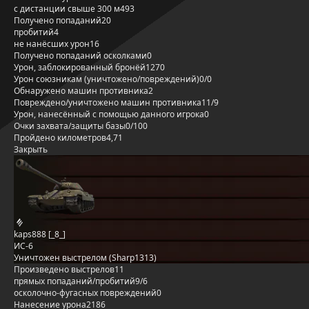
с дистанции свыше 300 м
493
Получено попаданий
20
пробитий
4
не нанёсших урон
16
Получено попаданий осколками
0
Урон, заблокированный бронёй
1270
Урон союзникам (уничтожено/повреждений)
0/0
Обнаружено машин противника
2
Повреждено/уничтожено машин противника
11/9
Урон, нанесённый с помощью данного игрока
0
Очки захвата/защиты базы
0/100
Пройдено километров
4,71
Закрыть
kaps888 [_8_]
ИС-6
Уничтожен выстрелом (Sharp1313)
Произведено выстрелов
11
прямых попаданий/пробитий
9/6
осколочно-фугасных повреждений
0
Нанесение урона
2186