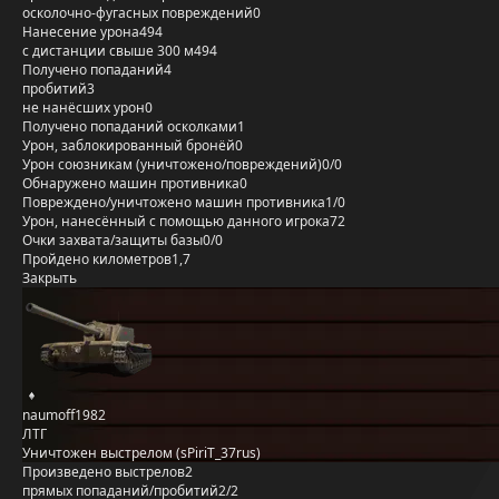
осколочно-фугасных повреждений
0
Нанесение урона
494
с дистанции свыше 300 м
494
Получено попаданий
4
пробитий
3
не нанёсших урон
0
Получено попаданий осколками
1
Урон, заблокированный бронёй
0
Урон союзникам (уничтожено/повреждений)
0/0
Обнаружено машин противника
0
Повреждено/уничтожено машин противника
1/0
Урон, нанесённый с помощью данного игрока
72
Очки захвата/защиты базы
0/0
Пройдено километров
1,7
Закрыть
naumoff1982
ЛТГ
Уничтожен выстрелом (sPiriT_37rus)
Произведено выстрелов
2
прямых попаданий/пробитий
2/2