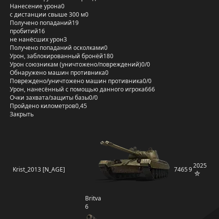
Нанесение урона
0
с дистанции свыше 300 м
0
Получено попаданий
19
пробитий
16
не нанёсших урон
3
Получено попаданий осколками
0
Урон, заблокированный бронёй
180
Урон союзникам (уничтожено/повреждений)
0/0
Обнаружено машин противника
0
Повреждено/уничтожено машин противника
0/0
Урон, нанесённый с помощью данного игрока
666
Очки захвата/защиты базы
0/0
Пройдено километров
0,45
Закрыть
2025
Krist_2013 [N_AGE]
7465
9
Britva
6