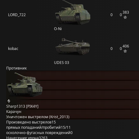
383
LORD_722
0
0
O-Ni
406
kobac
0
0
UDES 03
Противник
Sharp1313 [PIK4Y]
Карачун
Уничтожен выстрелом (Krist_2013)
Произведено выстрелов
15
прямых попаданий/пробитий
15/11
осколочно-фугасных повреждений
0
Нанесение урона
3263