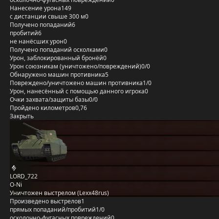
Нанесение урона
149
с дистанции свыше 300 м
0
Получено попаданий
6
пробитий
6
не нанёсших урон
0
Получено попаданий осколками
0
Урон, заблокированный бронёй
0
Урон союзникам (уничтожено/повреждений)
0/0
Обнаружено машин противника
5
Повреждено/уничтожено машин противника
1/0
Урон, нанесённый с помощью данного игрока
0
Очки захвата/защиты базы
0/0
Пройдено километров
0,76
Закрыть
LORD_722
O-Ni
Уничтожен выстрелом (Lexx48rus)
Произведено выстрелов
1
прямых попаданий/пробитий
1/0
осколочно-фугасных повреждений
0