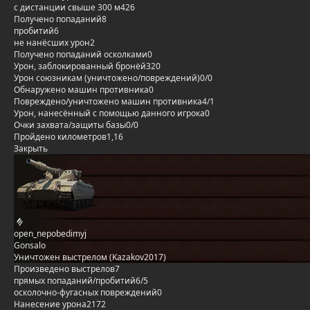
с дистанции свыше 300 м
426
Получено попаданий
8
пробитий
6
не нанёсших урон
2
Получено попаданий осколками
0
Урон, заблокированный бронёй
320
Урон союзникам (уничтожено/повреждений)
0/0
Обнаружено машин противника
0
Повреждено/уничтожено машин противника
4/1
Урон, нанесённый с помощью данного игрока
0
Очки захвата/защиты базы
0/0
Пройдено километров
1,16
Закрыть
open_nepobedimyj
Gonsalo
Уничтожен выстрелом (Kazakov2017)
Произведено выстрелов
7
прямых попаданий/пробитий
6/5
осколочно-фугасных повреждений
0
Нанесение урона
2172