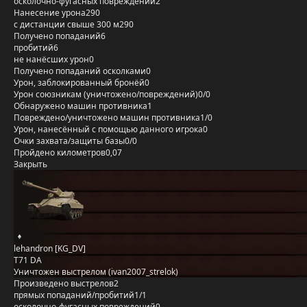
осколочно-фугасных повреждений
2
Нанесение урона
290
с дистанции свыше 300 м
290
Получено попаданий
6
пробитий
6
не нанёсших урон
0
Получено попаданий осколками
0
Урон, заблокированный бронёй
0
Урон союзникам (уничтожено/повреждений)
0/0
Обнаружено машин противника
1
Повреждено/уничтожено машин противника
1/0
Урон, нанесённый с помощью данного игрока
0
Очки захвата/защиты базы
0/0
Пройдено километров
0,07
Закрыть
lehandron [KG_DV]
T71 DA
Уничтожен выстрелом (ivan2007_strelok)
Произведено выстрелов
2
прямых попаданий/пробитий
1/1
осколочно-фугасных повреждений
0