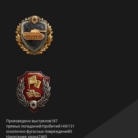
Произведено выстрелов
187
прямых попаданий/пробитий
149/131
осколочно-фугасных повреждений
0
Нанесение урона
7465