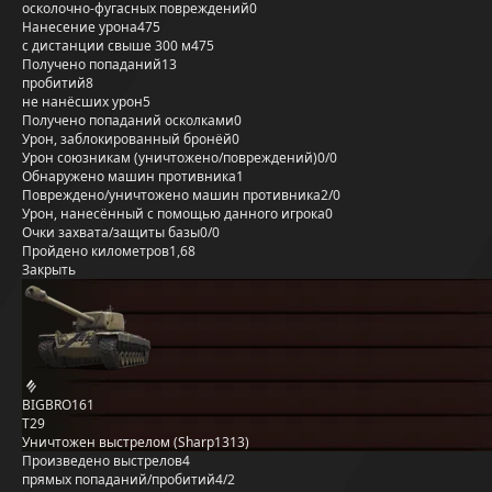
осколочно-фугасных повреждений
0
Нанесение урона
475
с дистанции свыше 300 м
475
Получено попаданий
13
пробитий
8
не нанёсших урон
5
Получено попаданий осколками
0
Урон, заблокированный бронёй
0
Урон союзникам (уничтожено/повреждений)
0/0
Обнаружено машин противника
1
Повреждено/уничтожено машин противника
2/0
Урон, нанесённый с помощью данного игрока
0
Очки захвата/защиты базы
0/0
Пройдено километров
1,68
Закрыть
BIGBRO161
T29
Уничтожен выстрелом (Sharp1313)
Произведено выстрелов
4
прямых попаданий/пробитий
4/2