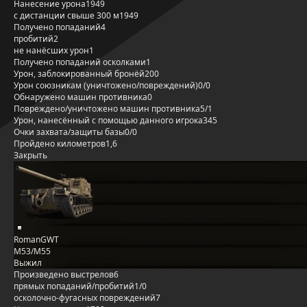
Нанесение урона
1949
с дистанции свыше 300 м
1949
Получено попаданий
4
пробитий
2
не нанёсших урон
1
Получено попаданий осколками
1
Урон, заблокированный бронёй
200
Урон союзникам (уничтожено/повреждений)
0/0
Обнаружено машин противника
0
Повреждено/уничтожено машин противника
5/1
Урон, нанесённый с помощью данного игрока
345
Очки захвата/защиты базы
0/0
Пройдено километров
1,6
Закрыть
RomanGWT
M53/M55
Выжил
Произведено выстрелов
6
прямых попаданий/пробитий
1/0
осколочно-фугасных повреждений
7