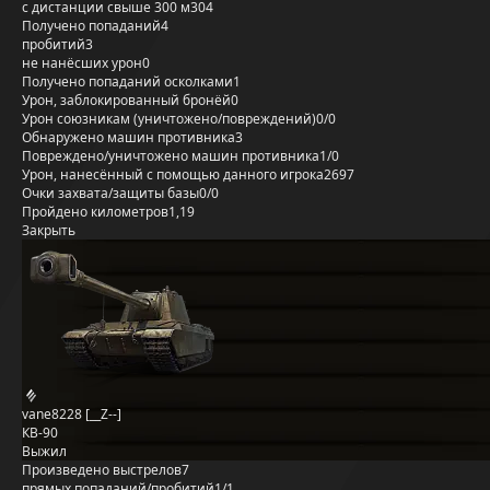
с дистанции свыше 300 м
304
Получено попаданий
4
пробитий
3
не нанёсших урон
0
Получено попаданий осколками
1
Урон, заблокированный бронёй
0
Урон союзникам (уничтожено/повреждений)
0/0
Обнаружено машин противника
3
Повреждено/уничтожено машин противника
1/0
Урон, нанесённый с помощью данного игрока
2697
Очки захвата/защиты базы
0/0
Пройдено километров
1,19
Закрыть
vane8228 [__Z--]
КВ-90
Выжил
Произведено выстрелов
7
прямых попаданий/пробитий
1/1