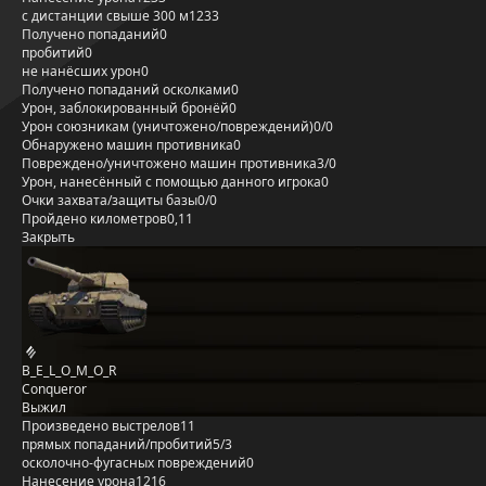
с дистанции свыше 300 м
1233
Получено попаданий
0
пробитий
0
не нанёсших урон
0
Получено попаданий осколками
0
Урон, заблокированный бронёй
0
Урон союзникам (уничтожено/повреждений)
0/0
Обнаружено машин противника
0
Повреждено/уничтожено машин противника
3/0
Урон, нанесённый с помощью данного игрока
0
Очки захвата/защиты базы
0/0
Пройдено километров
0,11
Закрыть
B_E_L_O_M_O_R
Conqueror
Выжил
Произведено выстрелов
11
прямых попаданий/пробитий
5/3
осколочно-фугасных повреждений
0
Нанесение урона
1216