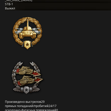
STB-1
Выжил
Произведено выстрелов
29
прямых попаданий/пробитий
24/17
осколочно-фугасных повреждений
0