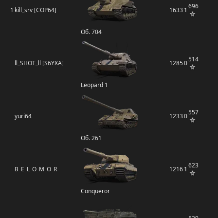
696
1
kill_srv [COP64]
1633
1
Об. 704
514
ll_SHOT_ll [S6YXA]
1285
0
Leopard 1
557
yuri64
1233
0
Об. 261
623
B_E_L_O_M_O_R
1216
1
Conqueror