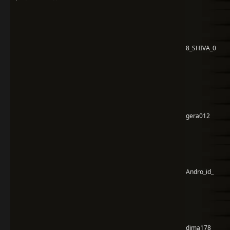
8_SHIVA_0
gera012
Andro_id_
dima178