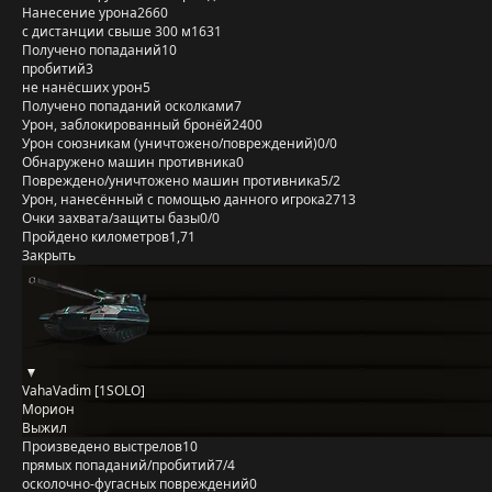
Нанесение урона
2660
с дистанции свыше 300 м
1631
Получено попаданий
10
пробитий
3
не нанёсших урон
5
Получено попаданий осколками
7
Урон, заблокированный бронёй
2400
Урон союзникам (уничтожено/повреждений)
0/0
Обнаружено машин противника
0
Повреждено/уничтожено машин противника
5/2
Урон, нанесённый с помощью данного игрока
2713
Очки захвата/защиты базы
0/0
Пройдено километров
1,71
Закрыть
VahaVadim [1SOLO]
Морион
Выжил
Произведено выстрелов
10
прямых попаданий/пробитий
7/4
осколочно-фугасных повреждений
0