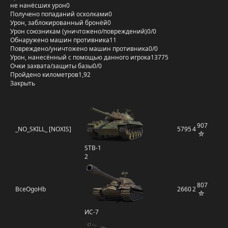
не нанёсших урон
0
Получено попаданий осколками
0
Урон, заблокированный бронёй
0
Урон союзникам (уничтожено/повреждений)
0/0
Обнаружено машин противника
11
Повреждено/уничтожено машин противника
0/0
Урон, нанесённый с помощью данного игрока
13775
Очки захвата/защиты базы
0/0
Пройдено километров
1,92
Закрыть
907
_NO_SKILL_ [NOXIS]
5795
4
STB-1
2
807
BceOgoHb
2660
2
ИС-7