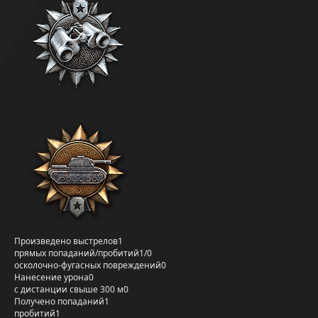
Произведено выстрелов
1
прямых попаданий/пробитий
1/0
осколочно-фугасных повреждений
0
Нанесение урона
0
с дистанции свыше 300 м
0
Получено попаданий
1
пробитий
1