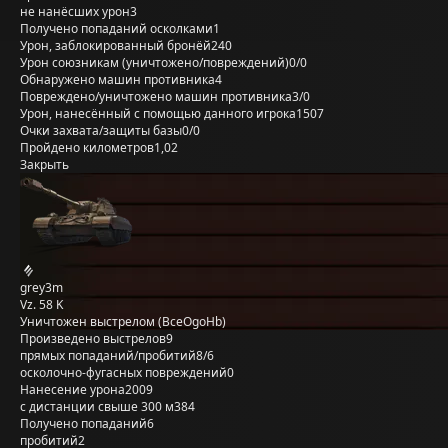
не нанёсших урон
3
Получено попаданий осколками
1
Урон, заблокированный бронёй
240
Урон союзникам (уничтожено/повреждений)
0/0
Обнаружено машин противника
4
Повреждено/уничтожено машин противника
3/0
Урон, нанесённый с помощью данного игрока
1507
Очки захвата/защиты базы
0/0
Пройдено километров
1,02
Закрыть
grey3m
Vz. 58 K
Уничтожен выстрелом (BceOgoHb)
Произведено выстрелов
9
прямых попаданий/пробитий
8/6
осколочно-фугасных повреждений
0
Нанесение урона
2009
с дистанции свыше 300 м
384
Получено попаданий
6
пробитий
2