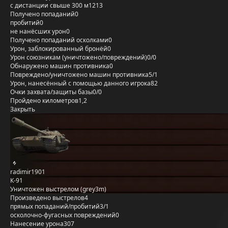
с дистанции свыше 300 м
1213
Получено попаданий
0
пробитий
0
не нанёсших урон
0
Получено попаданий осколками
0
Урон, заблокированный бронёй
0
Урон союзникам (уничтожено/повреждений)
0/0
Обнаружено машин противника
0
Повреждено/уничтожено машин противника
5/1
Урон, нанесённый с помощью данного игрока
82
Очки захвата/защиты базы
0/0
Пройдено километров
1,2
Закрыть
radimir1901
К-91
Уничтожен выстрелом (grey3m)
Произведено выстрелов
4
прямых попаданий/пробитий
3/1
осколочно-фугасных повреждений
0
Нанесение урона
307