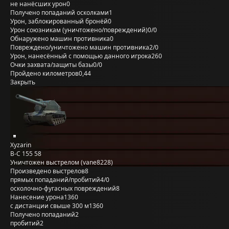
не нанёсших урон
0
Получено попаданий осколками
1
Урон, заблокированный бронёй
0
Урон союзникам (уничтожено/повреждений)
0/0
Обнаружено машин противника
0
Повреждено/уничтожено машин противника
2/0
Урон, нанесённый с помощью данного игрока
260
Очки захвата/защиты базы
0/0
Пройдено километров
0,44
Закрыть
Xyzarin
B-C 155 58
Уничтожен выстрелом (vane8228)
Произведено выстрелов
8
прямых попаданий/пробитий
4/0
осколочно-фугасных повреждений
8
Нанесение урона
1360
с дистанции свыше 300 м
1360
Получено попаданий
2
пробитий
2