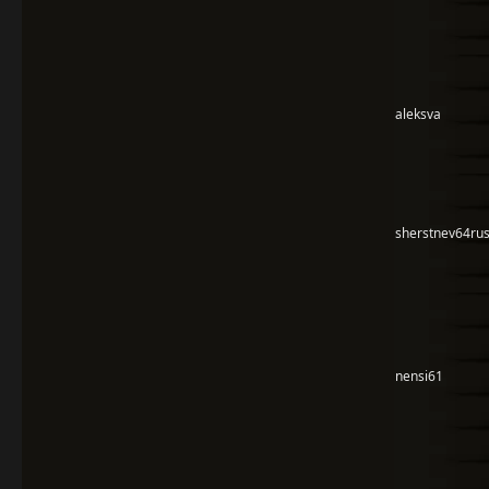
aleksva
sherstnev64ru
nensi61