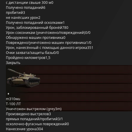
с дистанции свыше 300 м
0
Получено попаданий
6
пробитий
3
не нанёсших урон
2
Получено попаданий осколками
1
Урон, заблокированный бронёй
780
Урон союзникам (уничтожено/повреждений)
0/0
Обнаружено машин противника
0
Повреждено/уничтожено машин противника
1/0
Урон, нанесённый с помощью данного игрока
351
Очки захвата/защиты базы
0/0
Пройдено километров
1,5
Закрыть
m310wu
Т-100 ЛТ
Уничтожен выстрелом (grey3m)
Произведено выстрелов
3
прямых попаданий/пробитий
3/1
осколочно-фугасных повреждений
0
Нанесение урона
304