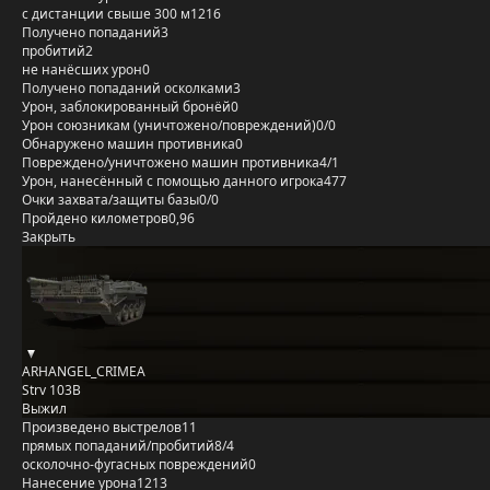
с дистанции свыше 300 м
1216
Получено попаданий
3
пробитий
2
не нанёсших урон
0
Получено попаданий осколками
3
Урон, заблокированный бронёй
0
Урон союзникам (уничтожено/повреждений)
0/0
Обнаружено машин противника
0
Повреждено/уничтожено машин противника
4/1
Урон, нанесённый с помощью данного игрока
477
Очки захвата/защиты базы
0/0
Пройдено километров
0,96
Закрыть
ARHANGEL_CRIMEA
Strv 103B
Выжил
Произведено выстрелов
11
прямых попаданий/пробитий
8/4
осколочно-фугасных повреждений
0
Нанесение урона
1213