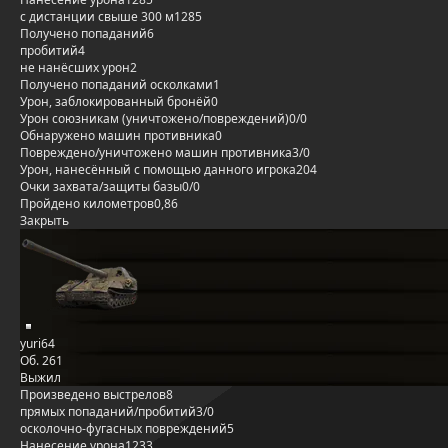
с дистанции свыше 300 м
1285
Получено попаданий
6
пробитий
4
не нанёсших урон
2
Получено попаданий осколками
1
Урон, заблокированный бронёй
0
Урон союзникам (уничтожено/повреждений)
0/0
Обнаружено машин противника
0
Повреждено/уничтожено машин противника
3/0
Урон, нанесённый с помощью данного игрока
204
Очки захвата/защиты базы
0/0
Пройдено километров
0,86
Закрыть
yuri64
Об. 261
Выжил
Произведено выстрелов
8
прямых попаданий/пробитий
3/0
осколочно-фугасных повреждений
5
Нанесение урона
1233