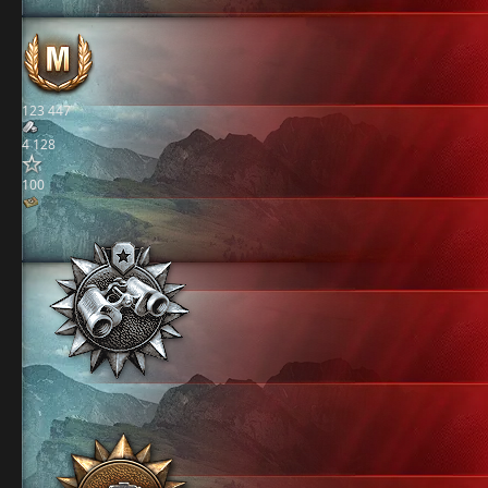
123 447
4 128
100