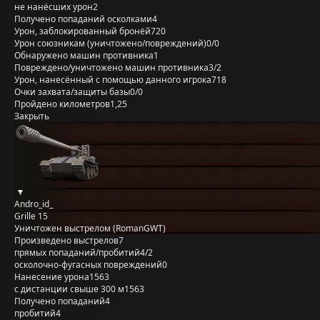
не нанёсших урон
2
Получено попаданий осколками
4
Урон, заблокированный бронёй
720
Урон союзникам (уничтожено/повреждений)
0/0
Обнаружено машин противника
1
Повреждено/уничтожено машин противника
3/2
Урон, нанесённый с помощью данного игрока
718
Очки захвата/защиты базы
0/0
Пройдено километров
1,25
Закрыть
Andro_id_
Grille 15
Уничтожен выстрелом (RomanGWT)
Произведено выстрелов
7
прямых попаданий/пробитий
4/2
осколочно-фугасных повреждений
0
Нанесение урона
1563
с дистанции свыше 300 м
1563
Получено попаданий
4
пробитий
4