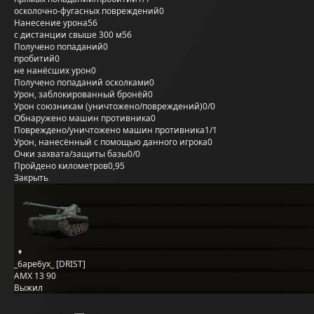
осколочно-фугасных повреждений
0
Нанесение урона
56
с дистанции свыше 300 м
56
Получено попаданий
0
пробитий
0
не нанёсших урон
0
Получено попаданий осколками
0
Урон, заблокированный бронёй
0
Урон союзникам (уничтожено/повреждений)
0/0
Обнаружено машин противника
0
Повреждено/уничтожено машин противника
1/1
Урон, нанесённый с помощью данного игрока
0
Очки захвата/защиты базы
0/0
Пройдено километров
0,95
Закрыть
_6ape6yx_ [DRIST]
AMX 13 90
Выжил