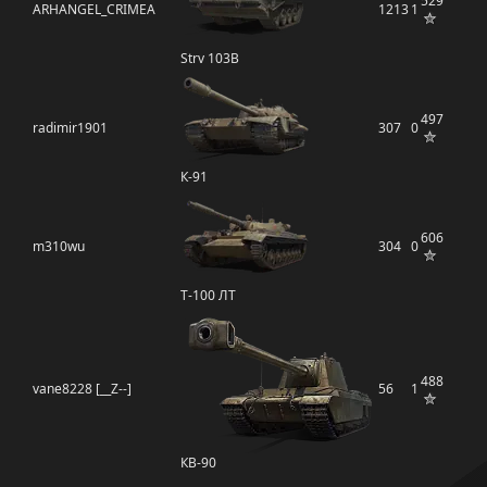
529
ARHANGEL_CRIMEA
1213
1
Strv 103B
497
radimir1901
307
0
К-91
606
m310wu
304
0
Т-100 ЛТ
488
vane8228 [__Z--]
56
1
КВ-90