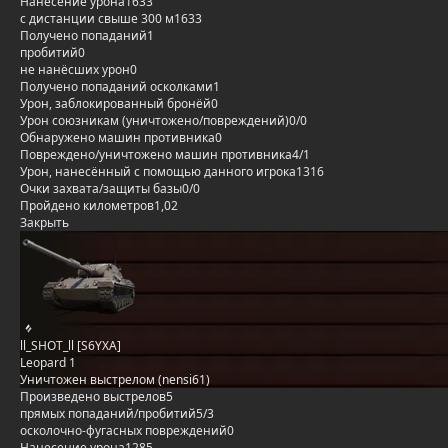
Нанесение урона
1633
с дистанции свыше 300 м
1633
Получено попаданий
1
пробитий
0
не нанёсших урон
0
Получено попаданий осколками
1
Урон, заблокированный бронёй
0
Урон союзникам (уничтожено/повреждений)
0/0
Обнаружено машин противника
0
Повреждено/уничтожено машин противника
4/1
Урон, нанесённый с помощью данного игрока
1316
Очки захвата/защиты базы
0/0
Пройдено километров
1,02
Закрыть
ll_SHOT_ll [S6YXA]
Leopard 1
Уничтожен выстрелом (nensi61)
Произведено выстрелов
5
прямых попаданий/пробитий
5/3
осколочно-фугасных повреждений
0
Нанесение урона
1285