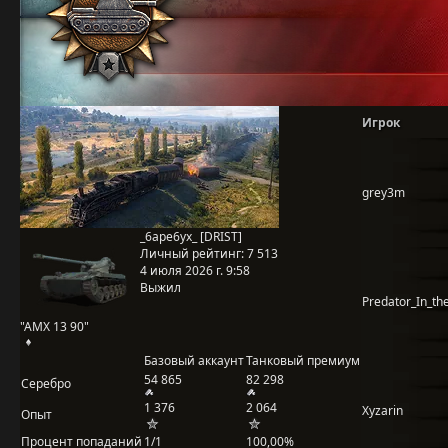
Игрок
grey3m
_6ape6yx_ [DRIST]
Личный рейтинг:
7 513
4 июля 2026 г. 9:58
Выжил
Predator_In_th
"AMX 13 90"
Базовый аккаунт
Танковый премиум
54 865
82 298
Серебро
1 376
2 064
Xyzarin
Опыт
Процент попаданий
1/1
100,00%