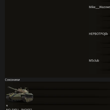
Mike___Wazows
HEPBOTPOJIb
M5club
Союзники
_NO_SKILL_ [NOXIS]