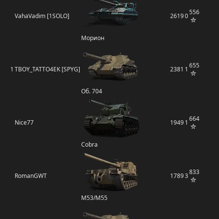
556
VahaVadim [1SOLO]
2619
0
Морион
655
1
TBOY_TATTO4EK [SPYG]
2381
1
Об. 704
664
Nice77
1949
1
Cobra
833
RomanGWT
1789
3
M53/M55