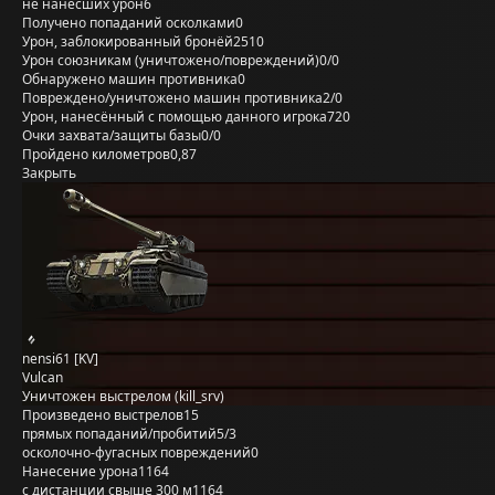
не нанёсших урон
6
Получено попаданий осколками
0
Урон, заблокированный бронёй
2510
Урон союзникам (уничтожено/повреждений)
0/0
Обнаружено машин противника
0
Повреждено/уничтожено машин противника
2/0
Урон, нанесённый с помощью данного игрока
720
Очки захвата/защиты базы
0/0
Пройдено километров
0,87
Закрыть
nensi61 [KV]
Vulcan
Уничтожен выстрелом (kill_srv)
Произведено выстрелов
15
прямых попаданий/пробитий
5/3
осколочно-фугасных повреждений
0
Нанесение урона
1164
с дистанции свыше 300 м
1164