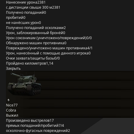
Нанесение урона
2381
с дистанции свыше 300 м
2381
Получено попаданий
0
пробитий
0
не нанёсших урон
0
Получено попаданий осколками
2
Урон, заблокированный бронёй
0
Урон союзникам (уничтожено/повреждений)
0/0
Обнаружено машин противника
0
Повреждено/уничтожено машин противника
4/1
Урон, нанесённый с помощью данного игрока
0
Очки захвата/защиты базы
0/0
Пройдено километров
1,14
Закрыть
Nice77
Cobra
Выжил
Произведено выстрелов
17
прямых попаданий/пробитий
7/4
осколочно-фугасных повреждений
2