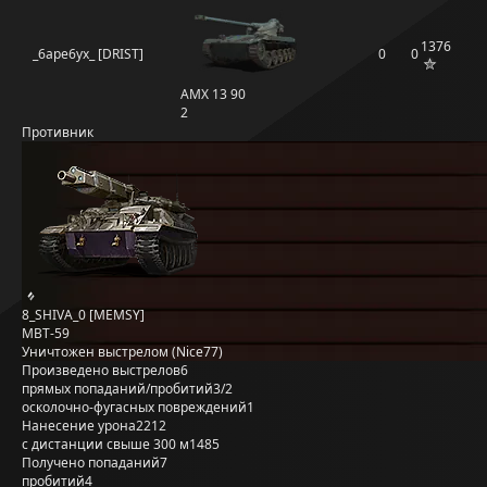
1376
_6ape6yx_ [DRIST]
0
0
AMX 13 90
2
Противник
8_SHIVA_0 [MEMSY]
MBT-59
Уничтожен выстрелом (Nice77)
Произведено выстрелов
6
прямых попаданий/пробитий
3/2
осколочно-фугасных повреждений
1
Нанесение урона
2212
с дистанции свыше 300 м
1485
Получено попаданий
7
пробитий
4