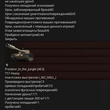
не нанёсших урон
0
Получено попаданий осколками
0
Урон, заблокированный бронёй
0
Урон союзникам (уничтожено/повреждений)
0/0
Обнаружено машин противника
0
Повреждено/уничтожено машин противника
4/0
Урон, нанесённый с помощью данного игрока
0
Очки захвата/защиты базы
0/0
Пройдено километров
0,44
Закрыть
Predator_In_the_Jungle [4E3]
T57 Heavy
Уничтожен выстрелом (_NO_SKILL_)
Произведено выстрелов
13
прямых попаданий/пробитий
7/3
осколочно-фугасных повреждений
0
Нанесение урона
1171
с дистанции свыше 300 м
1171
Получено попаданий
11
пробитий
5