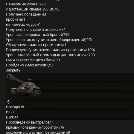
Нанесение урона
5795
с дистанции свыше 300 м
5795
Получено попаданий
3
пробитий
1
не нанёсших урон
1
Получено попаданий осколками
1
Урон, заблокированный бронёй
750
Урон союзникам (уничтожено/повреждений)
0/0
Обнаружено машин противника
1
Повреждено/уничтожено машин противника
10/4
Урон, нанесённый с помощью данного игрока
799
Очки захвата/защиты базы
0/0
Пройдено километров
1,53
Закрыть
BceOgoHb
ИС-7
Выжил
Произведено выстрелов
11
прямых попаданий/пробитий
7/6
осколочно-фугасных повреждений
0