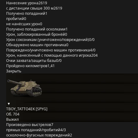
Нанесение урона
2619
с дистанции свыше 300 м
2619
Получено попаданий
1
пробитий
0
не нанёсших урон
0
Получено попаданий осколками
1
Урон, заблокированный бронёй
0
Урон союзникам (уничтожено/повреждений)
0/0
Обнаружено машин противника
0
Повреждено/уничтожено машин противника
4/0
Урон, нанесённый с помощью данного игрока
204
Очки захвата/защиты базы
0/0
Пройдено километров
1,41
Закрыть
TBOY_TATTO4EK [SPYG]
Об. 704
Выжил
Произведено выстрелов
7
прямых попаданий/пробитий
4/3
осколочно-фугасных повреждений
2