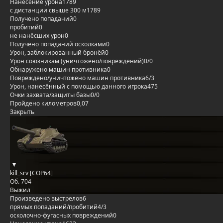
Нанесение урона
1789
с дистанции свыше 300 м
1789
Получено попаданий
0
пробитий
0
не нанёсших урон
0
Получено попаданий осколками
0
Урон, заблокированный бронёй
0
Урон союзникам (уничтожено/повреждений)
0/0
Обнаружено машин противника
0
Повреждено/уничтожено машин противника
6/3
Урон, нанесённый с помощью данного игрока
475
Очки захвата/защиты базы
0/0
Пройдено километров
0,07
Закрыть
kill_srv [COP64]
Об. 704
Выжил
Произведено выстрелов
6
прямых попаданий/пробитий
4/3
осколочно-фугасных повреждений
0