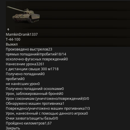
MamkinDranik1337
Т-44-100
Выжил
Произведено выстрелов
23
прямых попаданий/пробитий
18/14
осколочно-фугасных повреждений
0
Нанесение урона
3261
с дистанции свыше 300 м
1718
Получено попаданий
0
пробитий
0
не нанёсших урон
0
Получено попаданий осколками
0
Урон, заблокированный бронёй
0
Урон союзникам (уничтожено/повреждений)
0/0
Обнаружено машин противника
1
Повреждено/уничтожено машин противника
7/3
Урон, нанесённый с помощью данного игрока
0
Очки захвата/защиты базы
0/0
Пройдено километров
1,67
Закрыть