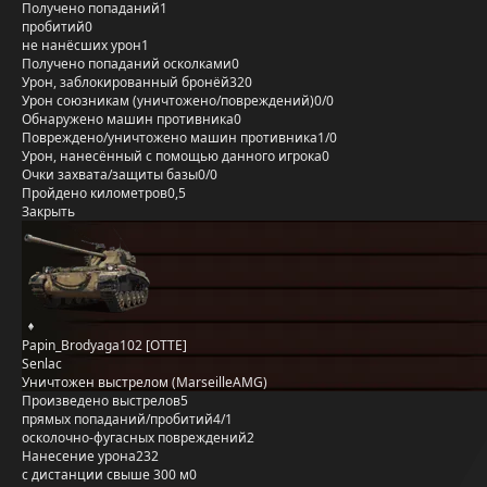
Получено попаданий
1
пробитий
0
не нанёсших урон
1
Получено попаданий осколками
0
Урон, заблокированный бронёй
320
Урон союзникам (уничтожено/повреждений)
0/0
Обнаружено машин противника
0
Повреждено/уничтожено машин противника
1/0
Урон, нанесённый с помощью данного игрока
0
Очки захвата/защиты базы
0/0
Пройдено километров
0,5
Закрыть
Papin_Brodyaga102 [OTTE]
Senlac
Уничтожен выстрелом (MarseilleAMG)
Произведено выстрелов
5
прямых попаданий/пробитий
4/1
осколочно-фугасных повреждений
2
Нанесение урона
232
с дистанции свыше 300 м
0