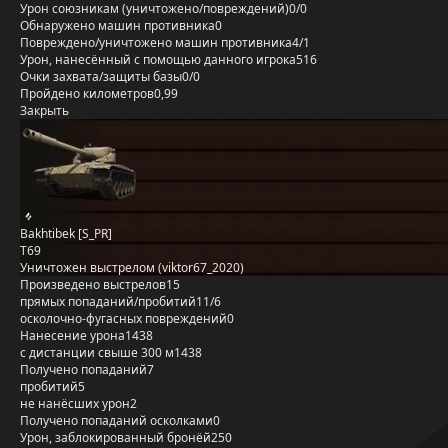
Урон союзникам (уничтожено/повреждений)
0/0
Обнаружено машин противника
0
Повреждено/уничтожено машин противника
4/1
Урон, нанесённый с помощью данного игрока
516
Очки захвата/защиты базы
0/0
Пройдено километров
0,99
Закрыть
Bakhtibek [S_PR]
T69
Уничтожен выстрелом (viktor67_2020)
Произведено выстрелов
15
прямых попаданий/пробитий
11/6
осколочно-фугасных повреждений
0
Нанесение урона
1438
с дистанции свыше 300 м
1438
Получено попаданий
7
пробитий
5
не нанёсших урон
2
Получено попаданий осколками
0
Урон, заблокированный бронёй
250