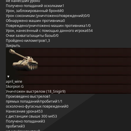
не нанёсших урон
0
Получено попаданий осколками
1
Урон, заблокированный бронёй
0
Урон союзникам (уничтожено/повреждений)
0/0
Обнаружено машин противника
0
Повреждено/уничтожено машин противника
1/0
Урон, нанесённый с помощью данного игрока
654
Очки захвата/защиты базы
0/0
Пройдено километров
1,3
Закрыть
april_wine
Skorpion G
Уничтожен выстрелом (18_Snigir9)
Произведено выстрелов
1
прямых попаданий/пробитий
1/1
осколочно-фугасных повреждений
0
Нанесение урона
453
с дистанции свыше 300 м
453
Получено попаданий
3
пробитий
3