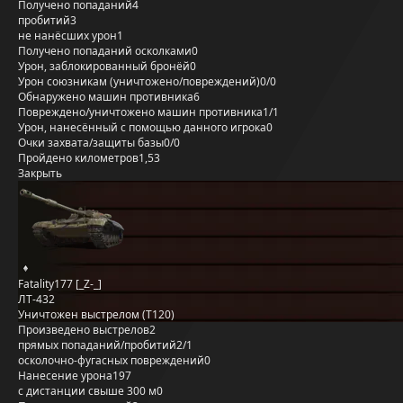
Получено попаданий
4
пробитий
3
не нанёсших урон
1
Получено попаданий осколками
0
Урон, заблокированный бронёй
0
Урон союзникам (уничтожено/повреждений)
0/0
Обнаружено машин противника
6
Повреждено/уничтожено машин противника
1/1
Урон, нанесённый с помощью данного игрока
0
Очки захвата/защиты базы
0/0
Пройдено километров
1,53
Закрыть
Fatality177 [_Z-_]
ЛТ-432
Уничтожен выстрелом (T120)
Произведено выстрелов
2
прямых попаданий/пробитий
2/1
осколочно-фугасных повреждений
0
Нанесение урона
197
с дистанции свыше 300 м
0