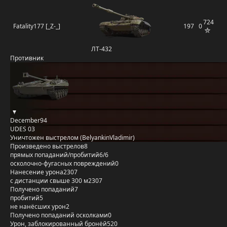
724
Fatality177 [_Z-_]
197
0
ЛТ-432
Противник
December94
UDES 03
Уничтожен выстрелом (BelyankinVladimir)
Произведено выстрелов
8
прямых попаданий/пробитий
6/6
осколочно-фугасных повреждений
0
Нанесение урона
2307
с дистанции свыше 300 м
2307
Получено попаданий
7
пробитий
5
не нанёсших урон
2
Получено попаданий осколками
0
Урон, заблокированный бронёй
520