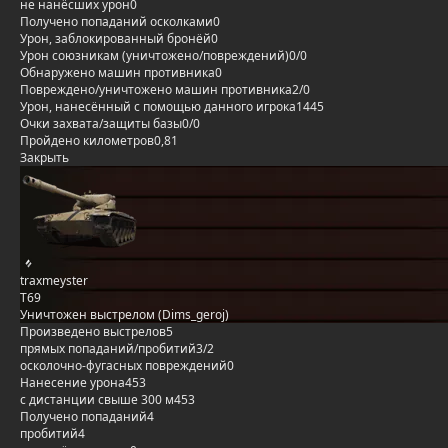
не нанёсших урон
0
Получено попаданий осколками
0
Урон, заблокированный бронёй
0
Урон союзникам (уничтожено/повреждений)
0/0
Обнаружено машин противника
0
Повреждено/уничтожено машин противника
2/0
Урон, нанесённый с помощью данного игрока
1445
Очки захвата/защиты базы
0/0
Пройдено километров
0,81
Закрыть
traxmeyster
T69
Уничтожен выстрелом (Dims_geroj)
Произведено выстрелов
5
прямых попаданий/пробитий
3/2
осколочно-фугасных повреждений
0
Нанесение урона
453
с дистанции свыше 300 м
453
Получено попаданий
4
пробитий
4