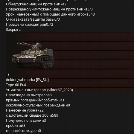
Обнаружено машин противника
2
Повреждено/уничтожено машин противника
3/0
Урон, нанесённый с помощью данного игрока
848
Очки захвата/защиты базы
0/0
Пройдено километров
0,72
Закрыть
doktor_vahmurka [RV_SU]
Type 60 Pr.4
Уничтожен выстрелом (viktor67_2020)
Произведено выстрелов
8
прямых попаданий/пробитий
3/3
осколочно-фугасных повреждений
0
Нанесение урона
722
с дистанции свыше 300 м
589
Получено попаданий
3
пробитий
3
не нанёсших урон
0