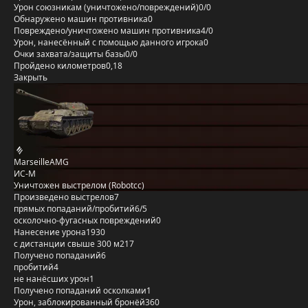
Урон союзникам (уничтожено/повреждений)
0/0
Обнаружено машин противника
0
Повреждено/уничтожено машин противника
4/0
Урон, нанесённый с помощью данного игрока
0
Очки захвата/защиты базы
0/0
Пройдено километров
0,18
Закрыть
MarseilleAMG
ИС-М
Уничтожен выстрелом (Robotcc)
Произведено выстрелов
7
прямых попаданий/пробитий
6/5
осколочно-фугасных повреждений
0
Нанесение урона
1930
с дистанции свыше 300 м
217
Получено попаданий
6
пробитий
4
не нанёсших урон
1
Получено попаданий осколками
1
Урон, заблокированный бронёй
360