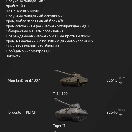
Получено попаданий
3
пробитий
3
не нанёсших урон
0
Получено попаданий осколками
1
Урон, заблокированный бронёй
0
Урон союзникам (уничтожено/повреждений)
0/0
Обнаружено машин противника
5
Повреждено/уничтожено машин противника
1/0
Урон, нанесённый с помощью данного игрока
3095
Очки захвата/защиты базы
0/0
Пройдено километров
1,08
Закрыть
1029
MamkinDranik1337
3261
3
Т-44-100
1008
lordester [-PLTM]
3254
0
Tiger II