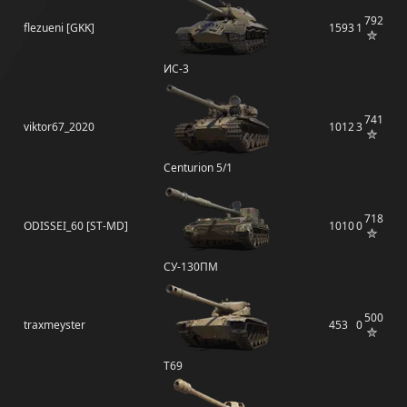
792
flezueni [GKK]
1593
1
ИС-3
741
viktor67_2020
1012
3
Centurion 5/1
718
ODISSEI_60 [ST-MD]
1010
0
СУ-130ПМ
500
traxmeyster
453
0
T69