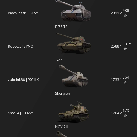
980
Isaev_sssr [_BESY]
2911
2
E 75 TS
1015
Robotcc [SPNO]
2588
1
Т-44
764
zubchik88 [FSCHK]
1733
1
Skorpion
673
smeil4 [FLOWY]
1704
2
ИСУ-2Ш