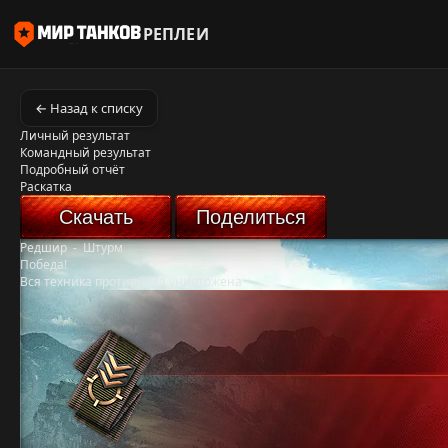
РЕПЛЕИ
← Назад к списку
Личный результат
Командный результат
Подробный отчёт
Раскатка
Скачать
Поделиться
Редшир
-
Штурм
Победа!
Вся техника противника уничтожена