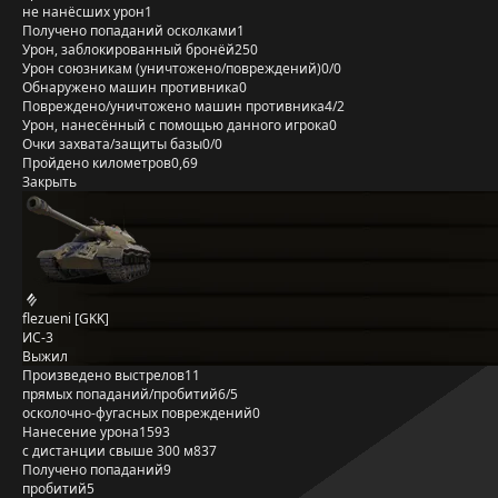
не нанёсших урон
1
Получено попаданий осколками
1
Урон, заблокированный бронёй
250
Урон союзникам (уничтожено/повреждений)
0/0
Обнаружено машин противника
0
Повреждено/уничтожено машин противника
4/2
Урон, нанесённый с помощью данного игрока
0
Очки захвата/защиты базы
0/0
Пройдено километров
0,69
Закрыть
flezueni [GKK]
ИС-3
Выжил
Произведено выстрелов
11
прямых попаданий/пробитий
6/5
осколочно-фугасных повреждений
0
Нанесение урона
1593
с дистанции свыше 300 м
837
Получено попаданий
9
пробитий
5