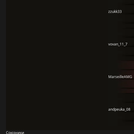
zzukk33
vovan_11_7
MarseilleAMG
andpeuka_08
Союзники