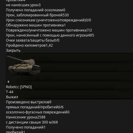
не нанёсших урон
3
Получено попаданий осколками
0
Урон, заблокированный бронёй
530
Урон союзникам (уничтожено/повреждений)
0/0
Обнаружено машин противника
1
Повреждено/уничтожено машин противника
7/2
Урон, нанесённый с помощью данного игрока
485
Очки захвата/защиты базы
0/0
Пройдено километров
1,42
Закрыть
Robotcc [SPNO]
Т-44
Выжил
Произведено выстрелов
9
прямых попаданий/пробитий
6/6
осколочно-фугасных повреждений
0
Нанесение урона
2588
с дистанции свыше 300 м
368
Получено попаданий
1
пробитий
1