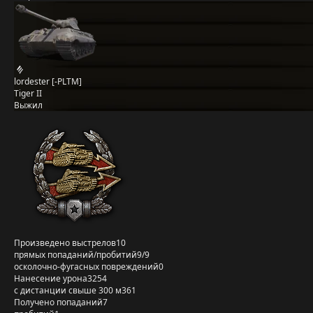
lordester [-PLTM]
Tiger II
Выжил
Произведено выстрелов
10
прямых попаданий/пробитий
9/9
осколочно-фугасных повреждений
0
Нанесение урона
3254
с дистанции свыше 300 м
361
Получено попаданий
7