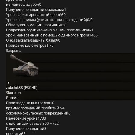
не нанёсших урон
0
Получено попаданий осколками
1
Урон, заблокированный бронёй
0
Урон союзникам (уничтожено/повреждений)
0/0
Обнаружено машин противника
1
Повреждено/уничтожено машин противника
6/1
Урон, нанесённый с помощью данного игрока
1406
Очки захвата/защиты базы
0/0
Пройдено километров
1,75
Закрыть
zubchik88 [FSCHK]
Skorpion
Выжил
Произведено выстрелов
10
прямых попаданий/пробитий
7/4
осколочно-фугасных повреждений
0
Нанесение урона
1733
с дистанции свыше 300 м
722
Получено попаданий
3
пробитий
3