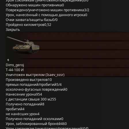
Урон союзникам (уничтожено/повреждений)
0/0
Обнаружено машин противника
0
Повреждено/уничтожено машин противника
3/2
Урон, нанесённый с помощью данного игрока
0
Очки захвата/защиты базы
0/0
Пройдено километров
0,52
Закрыть
Dims_geroj
Т-44-100 И
Уничтожен выстрелом (Isaev_sssr)
Произведено выстрелов
10
прямых попаданий/пробитий
5/4
осколочно-фугасных повреждений
0
Нанесение урона
954
с дистанции свыше 300 м
255
Получено попаданий
8
пробитий
4
не нанёсших урон
4
Получено попаданий осколками
0
Урон, заблокированный бронёй
460
Урон союзникам (уничтожено/повреждений)
0/0