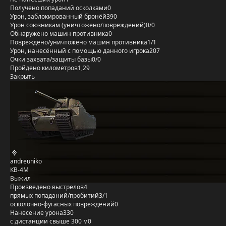
Получено попаданий осколками
0
Урон, заблокированный бронёй
390
Урон союзникам (уничтожено/повреждений)
0/0
Обнаружено машин противника
0
Повреждено/уничтожено машин противника
1/1
Урон, нанесённый с помощью данного игрока
207
Очки захвата/защиты базы
0/0
Пройдено километров
1,29
Закрыть
andreuniko
КВ-4М
Выжил
Произведено выстрелов
4
прямых попаданий/пробитий
3/1
осколочно-фугасных повреждений
0
Нанесение урона
330
с дистанции свыше 300 м
0