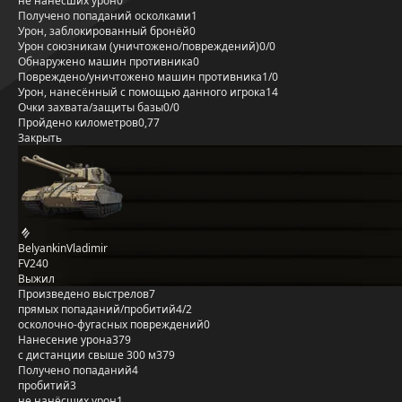
не нанёсших урон
0
Получено попаданий осколками
1
Урон, заблокированный бронёй
0
Урон союзникам (уничтожено/повреждений)
0/0
Обнаружено машин противника
0
Повреждено/уничтожено машин противника
1/0
Урон, нанесённый с помощью данного игрока
14
Очки захвата/защиты базы
0/0
Пройдено километров
0,77
Закрыть
BelyankinVladimir
FV240
Выжил
Произведено выстрелов
7
прямых попаданий/пробитий
4/2
осколочно-фугасных повреждений
0
Нанесение урона
379
с дистанции свыше 300 м
379
Получено попаданий
4
пробитий
3
не нанёсших урон
1