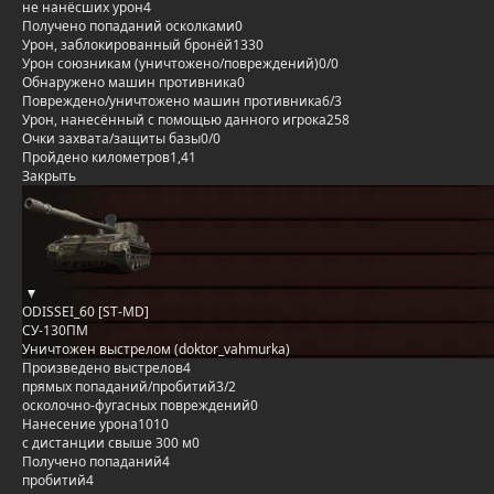
не нанёсших урон
4
Получено попаданий осколками
0
Урон, заблокированный бронёй
1330
Урон союзникам (уничтожено/повреждений)
0/0
Обнаружено машин противника
0
Повреждено/уничтожено машин противника
6/3
Урон, нанесённый с помощью данного игрока
258
Очки захвата/защиты базы
0/0
Пройдено километров
1,41
Закрыть
ODISSEI_60 [ST-MD]
СУ-130ПМ
Уничтожен выстрелом (doktor_vahmurka)
Произведено выстрелов
4
прямых попаданий/пробитий
3/2
осколочно-фугасных повреждений
0
Нанесение урона
1010
с дистанции свыше 300 м
0
Получено попаданий
4
пробитий
4