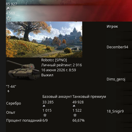
85 927
4 569
Игрок
December94
Robotcc [SPNO]
Личный рейтинг:
2 916
16 июня 2026 г. 8:59
Выжил
Dims_geroj
"Т-44"
Базовый аккаунт
Танковый премиум
33 285
49 928
Серебро
1 015
1 522
18_Snigir9
Опыт
Процент попаданий
6/9
66,67%