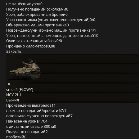
не нанёсших урон
0
Получено попаданий осколками
0
Урон, заблокированный бронёй
0
Урон союзникам (уничтожено/повреждений)
0/0
Обнаружено машин противника
0
Повреждено/уничтожено машин противника
4/1
Урон, нанесённый с помощью данного игрока
510
Очки захвата/защиты базы
0/0
Пройдено километров
0,88
Закрыть
smeil4 [FLOWY]
ИСУ-2Ш
Выжил
Произведено выстрелов
11
прямых попаданий/пробитий
7/1
осколочно-фугасных повреждений
7
Нанесение урона
1704
с дистанции свыше 300 м
0
Получено попаданий
2
пробитий
0