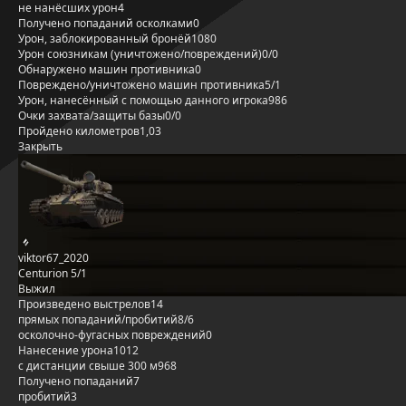
не нанёсших урон
4
Получено попаданий осколками
0
Урон, заблокированный бронёй
1080
Урон союзникам (уничтожено/повреждений)
0/0
Обнаружено машин противника
0
Повреждено/уничтожено машин противника
5/1
Урон, нанесённый с помощью данного игрока
986
Очки захвата/защиты базы
0/0
Пройдено километров
1,03
Закрыть
viktor67_2020
Centurion 5/1
Выжил
Произведено выстрелов
14
прямых попаданий/пробитий
8/6
осколочно-фугасных повреждений
0
Нанесение урона
1012
с дистанции свыше 300 м
968
Получено попаданий
7
пробитий
3