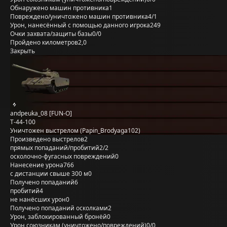
Обнаружено машин противника
1
Повреждено/уничтожено машин противника
4/1
Урон, нанесённый с помощью данного игрока
249
Очки захвата/защиты базы
0/0
Пройдено километров
2,0
Закрыть
andpeuka_08 [FUN-O]
Т-44-100
Уничтожен выстрелом (Papin_Brodyaga102)
Произведено выстрелов
2
прямых попаданий/пробитий
2/2
осколочно-фугасных повреждений
0
Нанесение урона
766
с дистанции свыше 300 м
0
Получено попаданий
6
пробитий
4
не нанёсших урон
0
Получено попаданий осколками
2
Урон, заблокированный бронёй
0
Урон союзникам (уничтожено/повреждений)
0/0