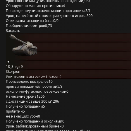
Урон союзникам (уничтожено/повреждений)
0/0
Обнаружено машин противника
4
Повреждено/уничтожено машин противника
3/1
Урон, нанесённый с помощью данного игрока
509
Очки захвата/защиты базы
0/0
Пройдено километров
0,73
Закрыть
18_Snigir9
Skorpion
Уничтожен выстрелом (flezueni)
Произведено выстрелов
10
прямых попаданий/пробитий
5/3
осколочно-фугасных повреждений
0
Нанесение урона
1206
с дистанции свыше 300 м
1206
Получено попаданий
5
пробитий
5
не нанёсших урон
0
Получено попаданий осколками
0
Урон, заблокированный бронёй
0