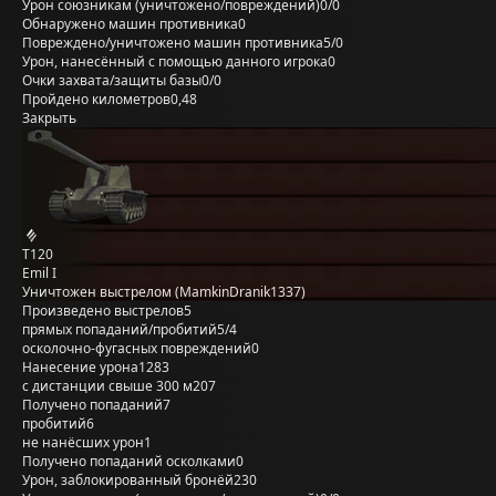
Урон союзникам (уничтожено/повреждений)
0/0
Обнаружено машин противника
0
Повреждено/уничтожено машин противника
5/0
Урон, нанесённый с помощью данного игрока
0
Очки захвата/защиты базы
0/0
Пройдено километров
0,48
Закрыть
T120
Emil I
Уничтожен выстрелом (MamkinDranik1337)
Произведено выстрелов
5
прямых попаданий/пробитий
5/4
осколочно-фугасных повреждений
0
Нанесение урона
1283
с дистанции свыше 300 м
207
Получено попаданий
7
пробитий
6
не нанёсших урон
1
Получено попаданий осколками
0
Урон, заблокированный бронёй
230