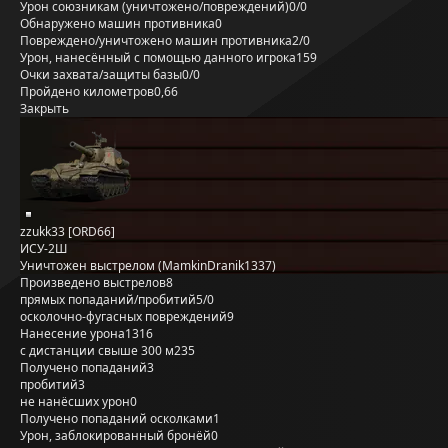
Урон союзникам (уничтожено/повреждений)
0/0
Обнаружено машин противника
0
Повреждено/уничтожено машин противника
2/0
Урон, нанесённый с помощью данного игрока
159
Очки захвата/защиты базы
0/0
Пройдено километров
0,66
Закрыть
zzukk33 [ORD66]
ИСУ-2Ш
Уничтожен выстрелом (MamkinDranik1337)
Произведено выстрелов
8
прямых попаданий/пробитий
5/0
осколочно-фугасных повреждений
9
Нанесение урона
1316
с дистанции свыше 300 м
235
Получено попаданий
3
пробитий
3
не нанёсших урон
0
Получено попаданий осколками
1
Урон, заблокированный бронёй
0