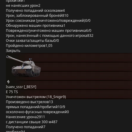
пробитий
1
не нанёсших урон
2
Получено попаданий осколками
4
Урон, заблокированный бронёй
810
Урон союзникам (уничтожено/повреждений)
0/0
Обнаружено машин противника
1
Повреждено/уничтожено машин противника
6/0
Урон, нанесённый с помощью данного игрока
832
Очки захвата/защиты базы
0/0
Пройдено километров
1,05
Закрыть
Isaev_sssr [_BESY]
E 75 TS
Уничтожен выстрелом (18_Snigir9)
Произведено выстрелов
13
прямых попаданий/пробитий
10/9
осколочно-фугасных повреждений
0
Нанесение урона
2911
с дистанции свыше 300 м
487
Получено попаданий
7
пробитий
4