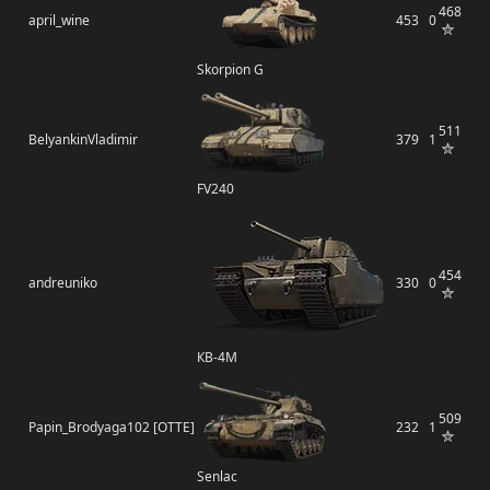
468
april_wine
453
0
Skorpion G
511
BelyankinVladimir
379
1
FV240
454
andreuniko
330
0
КВ-4М
509
Papin_Brodyaga102 [OTTE]
232
1
Senlac