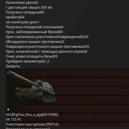
Нанесение урона
0
с дистанции свыше 300 м
0
Получено попаданий
5
пробитий
4
не нанёсших урон
1
Получено попаданий осколками
0
Урон, заблокированный бронёй
0
Урон союзникам (уничтожено/повреждений)
0/0
Обнаружено машин противника
0
Повреждено/уничтожено машин противника
0/0
Урон, нанесённый с помощью данного игрока
0
Очки захвата/защиты базы
0/0
Пройдено километров
1,2
Закрыть
nocJIEgHuu_6ou_u_ygaJI9I [YBIK]
VK 155 Pr.
Уничтожен выстрелом (FRITS3)