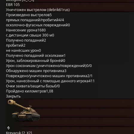
EBR 105
Уничтожен выстрелом (debrik61rus)
Произведено выстрелов
5
прямых попаданий/пробитий
4/4
осколочно-фугасных повреждений
0
Нанесение урона
1680
с дистанции свыше 300 м
0
Получено попаданий
2
пробитий
2
не нанёсших урон
0
Получено попаданий осколками
1
Урон, заблокированный бронёй
0
Урон союзникам (уничтожено/повреждений)
0/0
Обнаружено машин противника
3
Повреждено/уничтожено машин противника
2/1
Урон, нанесённый с помощью данного игрока
411
Очки захвата/защиты базы
0/0
Пройдено километров
1,08
Закрыть
Krevaruk [2_X2]