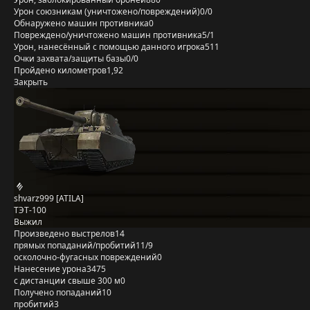
Урон союзникам (уничтожено/повреждений)
0/0
Обнаружено машин противника
0
Повреждено/уничтожено машин противника
5/1
Урон, нанесённый с помощью данного игрока
511
Очки захвата/защиты базы
0/0
Пройдено километров
1,92
Закрыть
shvarz999 [ATILA]
ТЭТ-100
Выжил
Произведено выстрелов
14
прямых попаданий/пробитий
11/9
осколочно-фугасных повреждений
0
Нанесение урона
3475
с дистанции свыше 300 м
0
Получено попаданий
10
пробитий
3