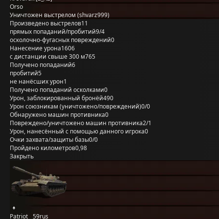
Orso
Уничтожен выстрелом (shvarz999)
Произведено выстрелов
11
прямых попаданий/пробитий
9/4
осколочно-фугасных повреждений
0
Нанесение урона
1606
с дистанции свыше 300 м
765
Получено попаданий
6
пробитий
5
не нанёсших урон
1
Получено попаданий осколками
0
Урон, заблокированный бронёй
490
Урон союзникам (уничтожено/повреждений)
0/0
Обнаружено машин противника
0
Повреждено/уничтожено машин противника
2/1
Урон, нанесённый с помощью данного игрока
0
Очки захвата/защиты базы
0/0
Пройдено километров
0,98
Закрыть
Patriot__59rus