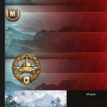
147 373
3 939
7
Игрок