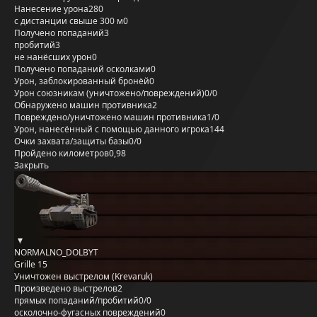
Нанесение урона
280
с дистанции свыше 300 м
0
Получено попаданий
3
пробитий
3
не нанёсших урон
0
Получено попаданий осколками
0
Урон, заблокированный бронёй
0
Урон союзникам (уничтожено/повреждений)
0/0
Обнаружено машин противника
2
Повреждено/уничтожено машин противника
1/0
Урон, нанесённый с помощью данного игрока
144
Очки захвата/защиты базы
0/0
Пройдено километров
0,98
Закрыть
NORMALNO_DOLBYT
Grille 15
Уничтожен выстрелом (Krevaruk)
Произведено выстрелов
2
прямых попаданий/пробитий
0/0
осколочно-фугасных повреждений
0