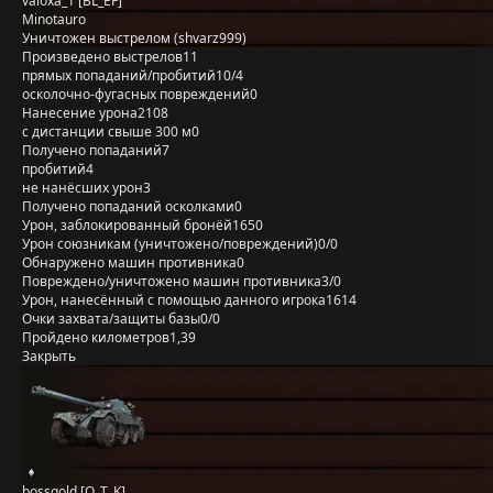
valoxa_1 [BL_EF]
Minotauro
Уничтожен выстрелом (shvarz999)
Произведено выстрелов
11
прямых попаданий/пробитий
10/4
осколочно-фугасных повреждений
0
Нанесение урона
2108
с дистанции свыше 300 м
0
Получено попаданий
7
пробитий
4
не нанёсших урон
3
Получено попаданий осколками
0
Урон, заблокированный бронёй
1650
Урон союзникам (уничтожено/повреждений)
0/0
Обнаружено машин противника
0
Повреждено/уничтожено машин противника
3/0
Урон, нанесённый с помощью данного игрока
1614
Очки захвата/защиты базы
0/0
Пройдено километров
1,39
Закрыть
bossgold [O_T_K]