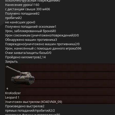
осколочно-фугасных повреждений
0
Нанесение урона
1160
с дистанции свыше 300 м
406
Получено попаданий
2
пробитий
2
не нанёсших урон
0
Получено попаданий осколками
1
Урон, заблокированный бронёй
0
Урон союзникам (уничтожено/повреждений)
0/0
Обнаружено машин противника
3
Повреждено/уничтожено машин противника
2/0
Урон, нанесённый с помощью данного игрока
596
Очки захвата/защиты базы
0/0
Пройдено километров
2,14
Закрыть
KroKodizer
Leopard 1
Уничтожен выстрелом (KO4EVNIK_09)
Произведено выстрелов
2
прямых попаданий/пробитий
2/2
осколочно-фугасных повреждений
0