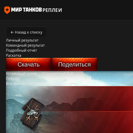
РЕПЛЕИ
← Назад к списку
Личный результат
Командный результат
Подробный отчёт
Раскатка
Скачать
Поделиться
Устричный залив
-
Стандартный бой
Победа!
Вся техника противника уничтожена