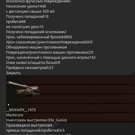
осколочно-фугасных повреждений
0
Нанесение урона
1446
с дистанции свыше 300 м
0
Получено попаданий
18
пробитий
8
не нанёсших урон
10
Получено попаданий осколками
2
Урон, заблокированный бронёй
4860
Урон союзникам (уничтожено/повреждений)
0/0
Обнаружено машин противника
4
Повреждено/уничтожено машин противника
2/0
Урон, нанесённый с помощью данного игрока
743
Очки захвата/защиты базы
0/0
Пройдено километров
0,67
Закрыть
__MOHAPX__1975
Manticore
Уничтожен выстрелом (Ebr_GaGo)
Произведено выстрелов
4
прямых попаданий/пробитий
3/3