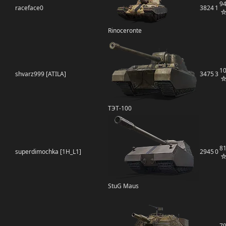
9
raceface0
3824
1
Rinoceronte
1
shvarz999 [ATILA]
3475
3
ТЭТ-100
8
superdimochka [1H_L1]
2945
0
StuG Maus
7