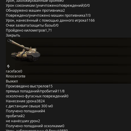
Урон, заблокированный бронёй
0
Урон союзникам (уничтожено/повреждений)
0/0
Обнаружено машин противника
2
Повреждено/уничтожено машин противника
7/3
Урон, нанесённый с помощью данного игрока
1166
Очки захвата/защиты базы
0/0
Пройдено километров
1,71
Закрыть
raceface0
Rinoceronte
Выжил
Произведено выстрелов
15
прямых попаданий/пробитий
11/8
осколочно-фугасных повреждений
0
Нанесение урона
3824
с дистанции свыше 300 м
0
Получено попаданий
4
пробитий
2
не нанёсших урон
2
Получено попаданий осколками
0
Урон, заблокированный бронёй
880