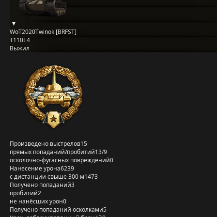
WoT2020Twinok [BRFST]
T110E4
Выжил
Произведено выстрелов
15
прямых попаданий/пробитий
13/9
осколочно-фугасных повреждений
0
Нанесение урона
6239
с дистанции свыше 300 м
1473
Получено попаданий
3
пробитий
2
не нанёсших урон
0
Получено попаданий осколками
5