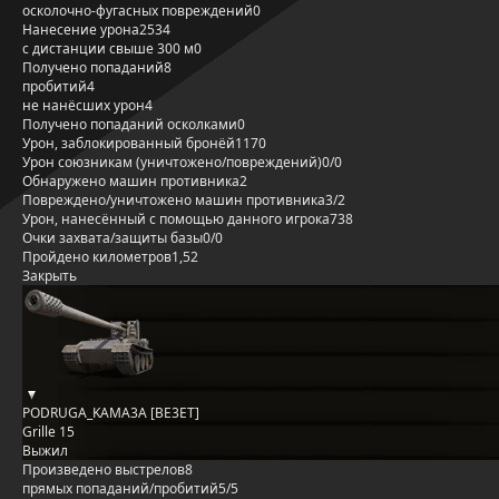
осколочно-фугасных повреждений
0
Нанесение урона
2534
с дистанции свыше 300 м
0
Получено попаданий
8
пробитий
4
не нанёсших урон
4
Получено попаданий осколками
0
Урон, заблокированный бронёй
1170
Урон союзникам (уничтожено/повреждений)
0/0
Обнаружено машин противника
2
Повреждено/уничтожено машин противника
3/2
Урон, нанесённый с помощью данного игрока
738
Очки захвата/защиты базы
0/0
Пройдено километров
1,52
Закрыть
PODRUGA_KAMA3A [BE3ET]
Grille 15
Выжил
Произведено выстрелов
8
прямых попаданий/пробитий
5/5