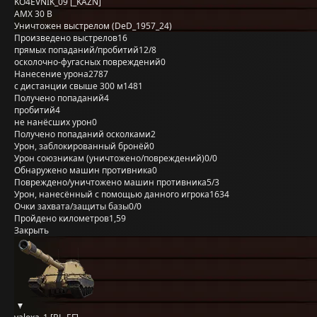
KO4EVNIK_09 [_KAZN]
AMX 30 B
Уничтожен выстрелом (DeD_1957_24)
Произведено выстрелов
16
прямых попаданий/пробитий
12/8
осколочно-фугасных повреждений
0
Нанесение урона
2787
с дистанции свыше 300 м
1481
Получено попаданий
4
пробитий
4
не нанёсших урон
0
Получено попаданий осколками
2
Урон, заблокированный бронёй
0
Урон союзникам (уничтожено/повреждений)
0/0
Обнаружено машин противника
0
Повреждено/уничтожено машин противника
5/3
Урон, нанесённый с помощью данного игрока
1634
Очки захвата/защиты базы
0/0
Пройдено километров
1,59
Закрыть