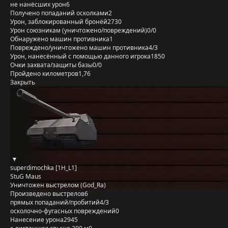
не нанёсших урон
6
Получено попаданий осколками
2
Урон, заблокированный бронёй
2730
Урон союзникам (уничтожено/повреждений)
0/0
Обнаружено машин противника
1
Повреждено/уничтожено машин противника
4/3
Урон, нанесённый с помощью данного игрока
1850
Очки захвата/защиты базы
0/0
Пройдено километров
1,76
Закрыть
superdimochka [1H_L1]
StuG Maus
Уничтожен выстрелом (God_Ra)
Произведено выстрелов
6
прямых попаданий/пробитий
4/3
осколочно-фугасных повреждений
0
Нанесение урона
2945