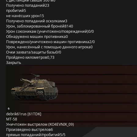
с дистанции свыше 300 м
0
Получено попаданий
23
пробитий
5
не нанёсших урон
15
Получено попаданий осколками
3
Урон, заблокированный бронёй
8140
Урон союзникам (уничтожено/повреждений)
0/0
Обнаружено машин противника
0
Повреждено/уничтожено машин противника
2/0
Урон, нанесённый с помощью данного игрока
0
Очки захвата/защиты базы
0/0
Пройдено километров
0,73
Закрыть
debrik61rus [61TDK]
MT-58
Уничтожен выстрелом (KO4EVNIK_09)
Произведено выстрелов
6
прямых попаданий/пробитий
5/5