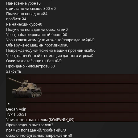
Нанесение урона
0
с дистанции свыше 300 м
0
Получено попаданий
4
пробитий
4
не нанёсших урон
0
Получено попаданий осколками
0
Урон, заблокированный бронёй
0
Урон союзникам (уничтожено/повреждений)
0/0
Обнаружено машин противника
0
Повреждено/уничтожено машин противника
0/0
Урон, нанесённый с помощью данного игрока
0
Очки захвата/защиты базы
0/0
Пройдено километров
0,53
Закрыть
Dedan_voin
TVP T 50/51
Уничтожен выстрелом (KO4EVNIK_09)
Произведено выстрелов
2
прямых попаданий/пробитий
0/0
осколочно-фугасных повреждений
0