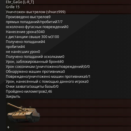
Ebr_GaGo [L-R_T]
Grille 15
Уничтожен выстрелом (shvarz999)
Произведено выстрелов
9
прямых попаданий/пробитий
7/7
осколочно-фугасных повреждений
0
Нанесение урона
5040
с дистанции свыше 300 м
3100
Получено попаданий
4
пробитий
4
не нанёсших урон
0
Получено попаданий осколками
0
Урон, заблокированный бронёй
0
Урон союзникам (уничтожено/повреждений)
0/0
Обнаружено машин противника
0
Повреждено/уничтожено машин противника
6/1
Урон, нанесённый с помощью данного игрока
0
Очки захвата/защиты базы
0/0
Пройдено километров
2,46
Закрыть