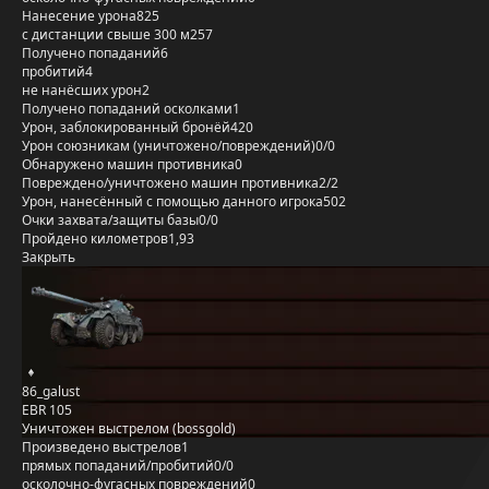
Нанесение урона
825
с дистанции свыше 300 м
257
Получено попаданий
6
пробитий
4
не нанёсших урон
2
Получено попаданий осколками
1
Урон, заблокированный бронёй
420
Урон союзникам (уничтожено/повреждений)
0/0
Обнаружено машин противника
0
Повреждено/уничтожено машин противника
2/2
Урон, нанесённый с помощью данного игрока
502
Очки захвата/защиты базы
0/0
Пройдено километров
1,93
Закрыть
86_galust
EBR 105
Уничтожен выстрелом (bossgold)
Произведено выстрелов
1
прямых попаданий/пробитий
0/0
осколочно-фугасных повреждений
0