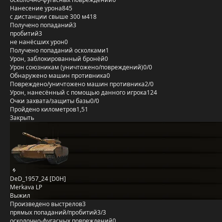
Нанесение урона
845
с дистанции свыше 300 м
418
Получено попаданий
3
пробитий
3
не нанёсших урон
0
Получено попаданий осколками
1
Урон, заблокированный бронёй
0
Урон союзникам (уничтожено/повреждений)
0/0
Обнаружено машин противника
0
Повреждено/уничтожено машин противника
2/0
Урон, нанесённый с помощью данного игрока
124
Очки захвата/защиты базы
0/0
Пройдено километров
1,51
Закрыть
DeD_1957_24 [D0H]
Merkava LP
Выжил
Произведено выстрелов
3
прямых попаданий/пробитий
3/3
осколочно-фугасных повреждений
0