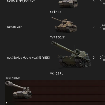
NORMALNO_DOLBYT
0
0
Grille 15
4
1
Dedan_voin
0
0
TVP T 50/51
5
nocJIEgHuu_6ou_u_ygaJI9I [YBIK]
0
0
VK 155 Pr.
Противник