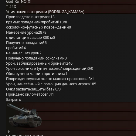
God_Ra [NO_X]
T-54D
Уничтожен выстрелом (PODRUGA_KAMA3A)
Произведено выстрелов
13
прямых попаданий/пробитий
10/8
осколочно-фугасных повреждений
0
Нанесение урона
2878
с дистанции свыше 300 м
0
Получено попаданий
6
пробитий
4
не нанёсших урон
2
Получено попаданий осколками
0
Урон, заблокированный бронёй
1240
Урон союзникам (уничтожено/повреждений)
0/0
Обнаружено машин противника
1
Повреждено/уничтожено машин противника
3/1
Урон, нанесённый с помощью данного игрока
185
Очки захвата/защиты базы
0/0
Пройдено километров
1,41
Закрыть