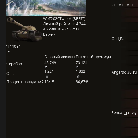
SLOMLOM_1
WoT2020Twinok [BRFST]
Личный рейтинг:
4 344
4 июля 2026 г. 22:03
Выжил
God_Ra
"T110E4"
Базовый аккаунт
Танковый премиум
48 749
73 124
Серебро
1 221
1 832
Angarsk_38_ru
Опыт
Процент попаданий
13/15
86,67%
Pendalf_perviy