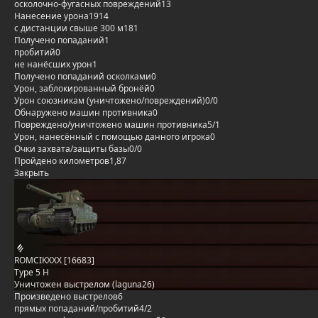
осколочно-фугасных повреждений
13
Нанесение урона
1914
с дистанции свыше 300 м
181
Получено попаданий
1
пробитий
0
не нанёсших урон
1
Получено попаданий осколками
0
Урон, заблокированный бронёй
0
Урон союзникам (уничтожено/повреждений)
0/0
Обнаружено машин противника
0
Повреждено/уничтожено машин противника
5/1
Урон, нанесённый с помощью данного игрока
0
Очки захвата/защиты базы
0/0
Пройдено километров
1,87
Закрыть
ROMCIKXXX [16683]
Type 5 H
Уничтожен выстрелом (laguna26)
Произведено выстрелов
6
прямых попаданий/пробитий
4/2