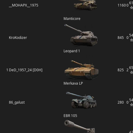
6
__MOHAPX__1975
1160
0
Manticore
5
KroKodizer
845
0
Leopard 1
6
1
DeD_1957_24 [D0H]
825
2
Merkava LP
5
86_galust
280
0
EBR 105
4