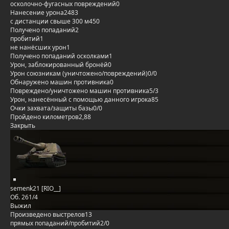
осколочно-фугасных повреждений
0
Нанесение урона
2483
с дистанции свыше 300 м
450
Получено попаданий
2
пробитий
1
не нанёсших урон
1
Получено попаданий осколками
1
Урон, заблокированный бронёй
0
Урон союзникам (уничтожено/повреждений)
0/0
Обнаружено машин противника
0
Повреждено/уничтожено машин противника
5/3
Урон, нанесённый с помощью данного игрока
85
Очки захвата/защиты базы
0/0
Пройдено километров
2,88
Закрыть
semenk21 [RIO__]
Об. 261/4
Выжил
Произведено выстрелов
13
прямых попаданий/пробитий
2/0