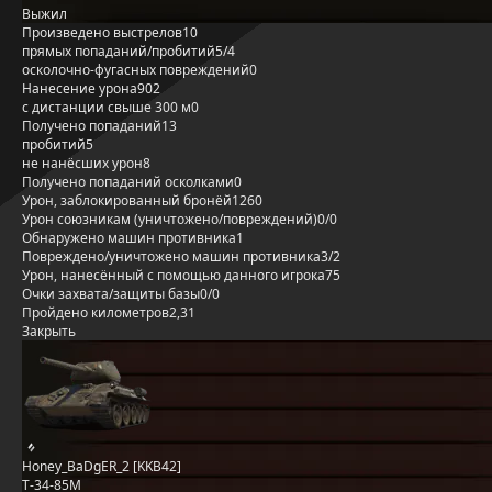
Выжил
Произведено выстрелов
10
прямых попаданий/пробитий
5/4
осколочно-фугасных повреждений
0
Нанесение урона
902
с дистанции свыше 300 м
0
Получено попаданий
13
пробитий
5
не нанёсших урон
8
Получено попаданий осколками
0
Урон, заблокированный бронёй
1260
Урон союзникам (уничтожено/повреждений)
0/0
Обнаружено машин противника
1
Повреждено/уничтожено машин противника
3/2
Урон, нанесённый с помощью данного игрока
75
Очки захвата/защиты базы
0/0
Пройдено километров
2,31
Закрыть
Honey_BaDgER_2 [KKB42]
Т-34-85М