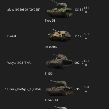
661
aleks19750809 [GYCEB]
1313
1
Type 58
531
Dlezel
1112
0
Bassotto
601
Vasyta1993 [TNA]
902
2
Т-150
538
1
Honey_BaDgER_2 [KKB42]
636
3
Т-34-85М