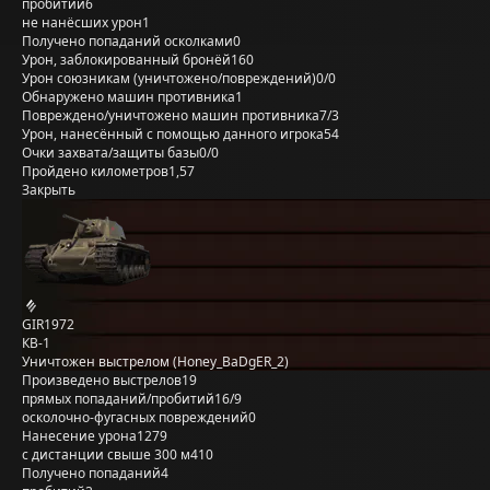
пробитий
6
не нанёсших урон
1
Получено попаданий осколками
0
Урон, заблокированный бронёй
160
Урон союзникам (уничтожено/повреждений)
0/0
Обнаружено машин противника
1
Повреждено/уничтожено машин противника
7/3
Урон, нанесённый с помощью данного игрока
54
Очки захвата/защиты базы
0/0
Пройдено километров
1,57
Закрыть
GIR1972
КВ-1
Уничтожен выстрелом (Honey_BaDgER_2)
Произведено выстрелов
19
прямых попаданий/пробитий
16/9
осколочно-фугасных повреждений
0
Нанесение урона
1279
с дистанции свыше 300 м
410
Получено попаданий
4