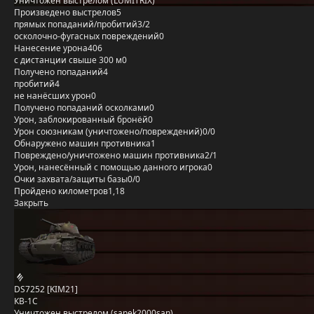
Уничтожен выстрелом (LUMITRIX)
Произведено выстрелов
5
прямых попаданий/пробитий
3/2
осколочно-фугасных повреждений
0
Нанесение урона
406
с дистанции свыше 300 м
0
Получено попаданий
4
пробитий
4
не нанёсших урон
0
Получено попаданий осколками
0
Урон, заблокированный бронёй
0
Урон союзникам (уничтожено/повреждений)
0/0
Обнаружено машин противника
1
Повреждено/уничтожено машин противника
2/1
Урон, нанесённый с помощью данного игрока
0
Очки захвата/защиты базы
0/0
Пройдено километров
1,18
Закрыть
DS7252 [KIM21]
КВ-1С
Уничтожен выстрелом (sanek2000san)