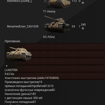
Atom40ru [ODKB_]
113
0
T1 Heavy
240
RenamedUser_5361039
54
1
DS PZInż
Противник
LUMITRIX
P.43 bis
Уничтожен выстрелом (aleks19750809)
Произведено выстрелов
19
прямых попаданий/пробитий
13/10
осколочно-фугасных повреждений
0
Нанесение урона
2185
с дистанции свыше 300 м
0
Получено попаданий
7