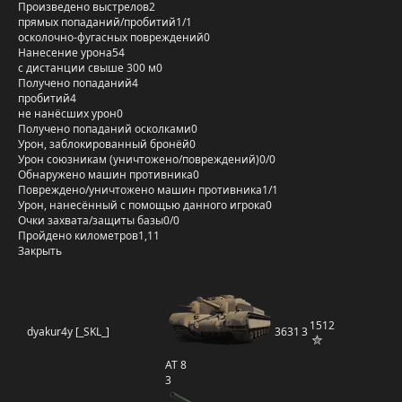
Произведено выстрелов
2
прямых попаданий/пробитий
1/1
осколочно-фугасных повреждений
0
Нанесение урона
54
с дистанции свыше 300 м
0
Получено попаданий
4
пробитий
4
не нанёсших урон
0
Получено попаданий осколками
0
Урон, заблокированный бронёй
0
Урон союзникам (уничтожено/повреждений)
0/0
Обнаружено машин противника
0
Повреждено/уничтожено машин противника
1/1
Урон, нанесённый с помощью данного игрока
0
Очки захвата/защиты базы
0/0
Пройдено километров
1,11
Закрыть
1512
dyakur4y [_SKL_]
3631
3
AT 8
3