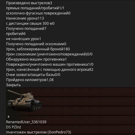
Произведено выстрелов
3
прямых попаданий/пробитий
1/1
осколочно-фугасных повреждений
0
Нанесение урона
113
с дистанции свыше 300 м
0
Получено попаданий
7
пробитий
6
не нанёсших урон
1
Получено попаданий осколками
0
Урон, заблокированный бронёй
180
Урон союзникам (уничтожено/повреждений)
0/0
Обнаружено машин противника
1
Повреждено/уничтожено машин противника
1/0
Урон, нанесённый с помощью данного игрока
82
Очки захвата/защиты базы
0/0
Пройдено километров
1,08
Закрыть
RenamedUser_5361039
DS PZInż
Уничтожен выстрелом (DonPedro73)