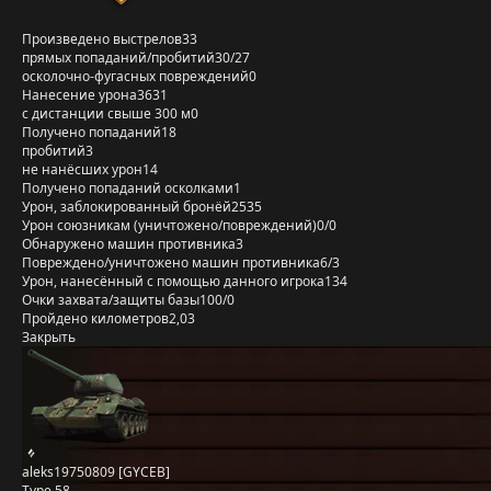
Произведено выстрелов
33
прямых попаданий/пробитий
30/27
осколочно-фугасных повреждений
0
Нанесение урона
3631
с дистанции свыше 300 м
0
Получено попаданий
18
пробитий
3
не нанёсших урон
14
Получено попаданий осколками
1
Урон, заблокированный бронёй
2535
Урон союзникам (уничтожено/повреждений)
0/0
Обнаружено машин противника
3
Повреждено/уничтожено машин противника
6/3
Урон, нанесённый с помощью данного игрока
134
Очки захвата/защиты базы
100/0
Пройдено километров
2,03
Закрыть
aleks19750809 [GYCEB]
Type 58