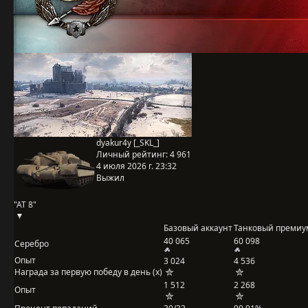
dyakur4y [_SKL_]
Личный рейтинг:
4 961
4 июля 2026 г. 23:32
Выжил
"AT 8"
Базовый аккаунт
Танковый премиу
40 065
60 098
Серебро
Опыт
3 024
4 536
Награда за первую победу в день (x)
1 512
2 268
Опыт