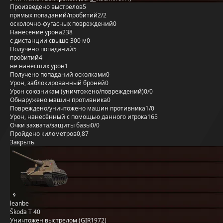
Произведено выстрелов
5
прямых попаданий/пробитий
2/2
осколочно-фугасных повреждений
0
Нанесение урона
238
с дистанции свыше 300 м
0
Получено попаданий
5
пробитий
4
не нанёсших урон
1
Получено попаданий осколками
0
Урон, заблокированный бронёй
0
Урон союзникам (уничтожено/повреждений)
0/0
Обнаружено машин противника
0
Повреждено/уничтожено машин противника
1/0
Урон, нанесённый с помощью данного игрока
165
Очки захвата/защиты базы
0/0
Пройдено километров
0,87
Закрыть
leanbe
Škoda T 40
Уничтожен выстрелом (GIR1972)