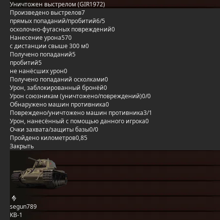
Уничтожен выстрелом (GIR1972)
Произведено выстрелов
7
прямых попаданий/пробитий
6/5
осколочно-фугасных повреждений
0
Нанесение урона
570
с дистанции свыше 300 м
0
Получено попаданий
5
пробитий
5
не нанёсших урон
0
Получено попаданий осколками
0
Урон, заблокированный бронёй
0
Урон союзникам (уничтожено/повреждений)
0/0
Обнаружено машин противника
0
Повреждено/уничтожено машин противника
3/1
Урон, нанесённый с помощью данного игрока
0
Очки захвата/защиты базы
0/0
Пройдено километров
0,85
Закрыть
segun789
КВ-1