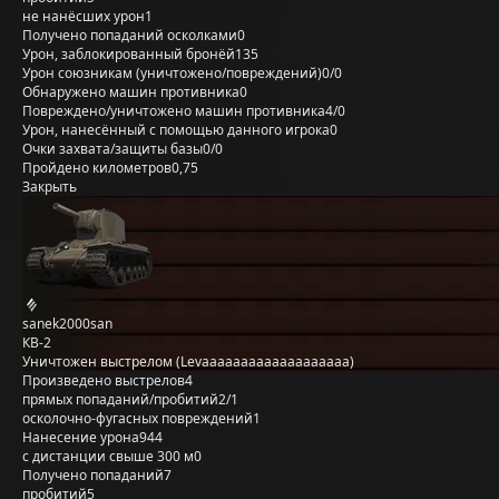
не нанёсших урон
1
Получено попаданий осколками
0
Урон, заблокированный бронёй
135
Урон союзникам (уничтожено/повреждений)
0/0
Обнаружено машин противника
0
Повреждено/уничтожено машин противника
4/0
Урон, нанесённый с помощью данного игрока
0
Очки захвата/защиты базы
0/0
Пройдено километров
0,75
Закрыть
sanek2000san
КВ-2
Уничтожен выстрелом (Levaaaaaaaaaaaaaaaaaaa)
Произведено выстрелов
4
прямых попаданий/пробитий
2/1
осколочно-фугасных повреждений
1
Нанесение урона
944
с дистанции свыше 300 м
0
Получено попаданий
7
пробитий
5