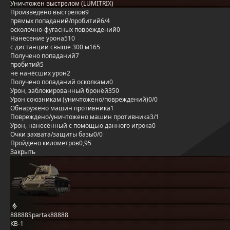
Уничтожен выстрелом (LUMITRIX)
Произведено выстрелов
9
прямых попаданий/пробитий
6/4
осколочно-фугасных повреждений
0
Нанесение урона
510
с дистанции свыше 300 м
165
Получено попаданий
7
пробитий
5
не нанёсших урон
2
Получено попаданий осколками
0
Урон, заблокированный бронёй
350
Урон союзникам (уничтожено/повреждений)
0/0
Обнаружено машин противника
1
Повреждено/уничтожено машин противника
3/1
Урон, нанесённый с помощью данного игрока
0
Очки захвата/защиты базы
0/0
Пройдено километров
0,95
Закрыть
88888Spartak88888
КВ-1