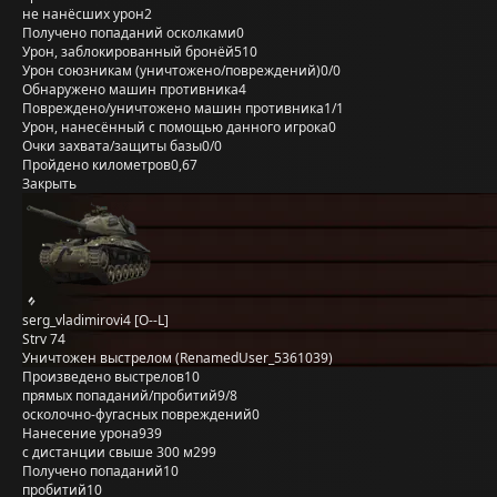
не нанёсших урон
2
Получено попаданий осколками
0
Урон, заблокированный бронёй
510
Урон союзникам (уничтожено/повреждений)
0/0
Обнаружено машин противника
4
Повреждено/уничтожено машин противника
1/1
Урон, нанесённый с помощью данного игрока
0
Очки захвата/защиты базы
0/0
Пройдено километров
0,67
Закрыть
serg_vladimirovi4 [O--L]
Strv 74
Уничтожен выстрелом (RenamedUser_5361039)
Произведено выстрелов
10
прямых попаданий/пробитий
9/8
осколочно-фугасных повреждений
0
Нанесение урона
939
с дистанции свыше 300 м
299
Получено попаданий
10
пробитий
10