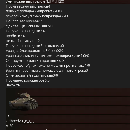
Уничтожен выстрелом (LUMITRIX)
Произведено выстрелов
4
прямых попаданий/пробитий
3/3
осколочно-фугасных повреждений
0
Нанесение урона
487
с дистанции свыше 300 м
0
Получено попаданий
4
пробитий
4
не нанёсших урон
0
Получено попаданий осколками
0
Урон, заблокированный бронёй
0
Урон союзникам (уничтожено/повреждений)
0/0
Обнаружено машин противника
3
Повреждено/уничтожено машин противника
1/0
Урон, нанесённый с помощью данного игрока
0
Очки захвата/защиты базы
0/0
Пройдено километров
0,5
Закрыть
Griboed20 [B_I_T]
А-20