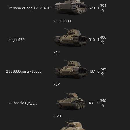
394
RenamedUser_120294619
570
1
VK 30.01 H
406
segun789
510
1
КВ-1
345
2
88888Spartak88888
487
0
КВ-1
340
Griboed20 [B_I_T]
431
0
А-20