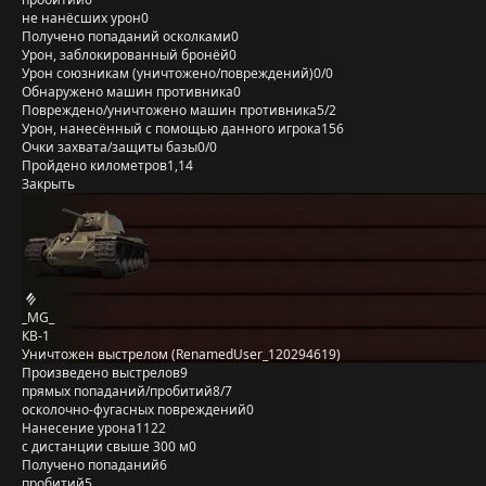
не нанёсших урон
0
Получено попаданий осколками
0
Урон, заблокированный бронёй
0
Урон союзникам (уничтожено/повреждений)
0/0
Обнаружено машин противника
0
Повреждено/уничтожено машин противника
5/2
Урон, нанесённый с помощью данного игрока
156
Очки захвата/защиты базы
0/0
Пройдено километров
1,14
Закрыть
_MG_
КВ-1
Уничтожен выстрелом (RenamedUser_120294619)
Произведено выстрелов
9
прямых попаданий/пробитий
8/7
осколочно-фугасных повреждений
0
Нанесение урона
1122
с дистанции свыше 300 м
0
Получено попаданий
6
пробитий
5