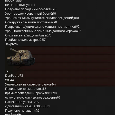
пробитий
3
не нанёсших урон
1
Получено попаданий осколками
0
Урон, заблокированный бронёй
0
Урон союзникам (уничтожено/повреждений)
0/0
Обнаружено машин противника
0
Повреждено/уничтожено машин противника
6/2
Урон, нанесённый с помощью данного игрока
405
Очки захвата/защиты базы
0/0
Пройдено километров
0,57
Закрыть
DonPedro73
Wz.44
Уничтожен выстрелом (dyakur4y)
Произведено выстрелов
18
прямых попаданий/пробитий
12/8
осколочно-фугасных повреждений
0
Нанесение урона
1239
с дистанции свыше 300 м
831
Получено попаданий
6
пробитий
6