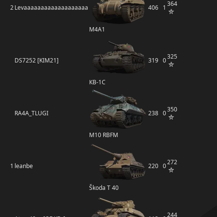
364
2
Levaaaaaaaaaaaaaaaaaaa
406
1
M4A1
325
DS7252 [KIM21]
319
0
КВ-1С
350
RA4A_TLUGI
238
0
M10 RBFM
272
1
leanbe
220
0
Škoda T 40
244