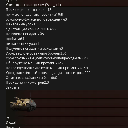
Уничтожен выстрелом (Well_felt)
Произведено выстрелов
13
прямых попаданий/пробитий
10/9
осколочно-фугасных повреждений
0
Нанесение урона
1313
с дистанции свыше 300 м
468
Получено попаданий
5
пробитий
4
не нанёсших урон
1
Получено попаданий осколками
0
Урон, заблокированный бронёй
350
Урон союзникам (уничтожено/повреждений)
0/0
Обнаружено машин противника
2
Повреждено/уничтожено машин противника
5/1
Урон, нанесённый с помощью данного игрока
222
Очки захвата/защиты базы
0/0
Пройдено километров
2,0
Закрыть
Dlezel
Bassotto