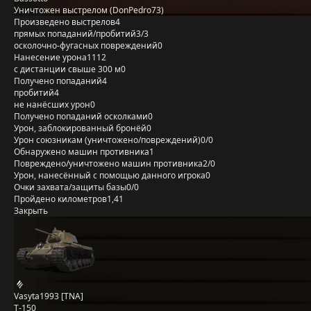
Уничтожен выстрелом (DonPedro73)
Произведено выстрелов
4
прямых попаданий/пробитий
3/3
осколочно-фугасных повреждений
0
Нанесение урона
1112
с дистанции свыше 300 м
0
Получено попаданий
4
пробитий
4
не нанёсших урон
0
Получено попаданий осколками
0
Урон, заблокированный бронёй
0
Урон союзникам (уничтожено/повреждений)
0/0
Обнаружено машин противника
1
Повреждено/уничтожено машин противника
2/0
Урон, нанесённый с помощью данного игрока
0
Очки захвата/защиты базы
0/0
Пройдено километров
1,41
Закрыть
Vasyta1993 [TNA]
Т-150