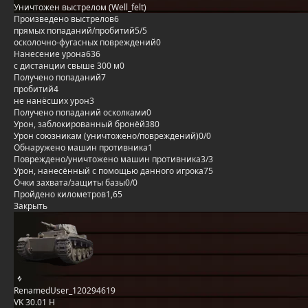
Уничтожен выстрелом (Well_felt)
Произведено выстрелов
6
прямых попаданий/пробитий
5/5
осколочно-фугасных повреждений
0
Нанесение урона
636
с дистанции свыше 300 м
0
Получено попаданий
7
пробитий
4
не нанёсших урон
3
Получено попаданий осколками
0
Урон, заблокированный бронёй
380
Урон союзникам (уничтожено/повреждений)
0/0
Обнаружено машин противника
1
Повреждено/уничтожено машин противника
3/3
Урон, нанесённый с помощью данного игрока
75
Очки захвата/защиты базы
0/0
Пройдено километров
1,65
Закрыть
RenamedUser_120294619
VK 30.01 H