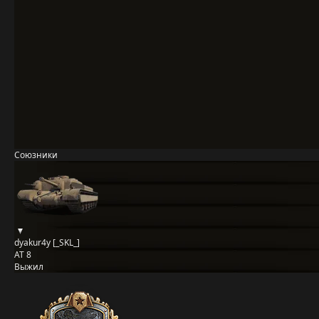
Союзники
dyakur4y [_SKL_]
AT 8
Выжил