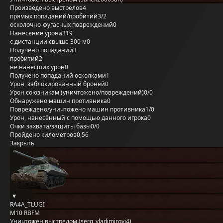
Произведено выстрелов
4
прямых попаданий/пробитий
3/2
осколочно-фугасных повреждений
0
Нанесение урона
319
с дистанции свыше 300 м
0
Получено попаданий
3
пробитий
2
не нанёсших урон
0
Получено попаданий осколками
1
Урон, заблокированный бронёй
0
Урон союзникам (уничтожено/повреждений)
0/0
Обнаружено машин противника
0
Повреждено/уничтожено машин противника
1/0
Урон, нанесённый с помощью данного игрока
0
Очки захвата/защиты базы
0/0
Пройдено километров
0,56
Закрыть
RA4A_TLUGI
M10 RBFM
Уничтожен выстрелом (serg_vladimirovi4)