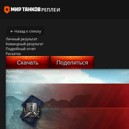
РЕПЛЕИ
← Назад к списку
Личный результат
Командный результат
Подробный отчёт
Раскатка
Скачать
Поделиться
Эрленберг
-
Стандартный бой
Победа!
Наша команда захватила базу