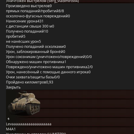
Уничтожен выстрелом (serg_vladimirovi4)
Произведено выстрелов
9
прямых попаданий/пробитий
8/8
осколочно-фугасных повреждений
0
Нанесение урона
431
с дистанции свыше 300 м
0
Получено попаданий
10
пробитий
5
не нанёсших урон
5
Получено попаданий осколками
0
Урон, заблокированный бронёй
0
Урон союзникам (уничтожено/повреждений)
0/0
Обнаружено машин противника
1
Повреждено/уничтожено машин противника
2/0
Урон, нанесённый с помощью данного игрока
0
Очки захвата/защиты базы
0/0
Пройдено километров
0,93
Закрыть
Levaaaaaaaaaaaaaaaaaaa
M4A1