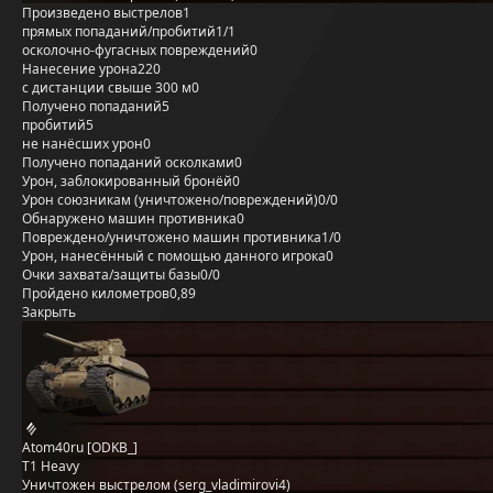
Произведено выстрелов
1
прямых попаданий/пробитий
1/1
осколочно-фугасных повреждений
0
Нанесение урона
220
с дистанции свыше 300 м
0
Получено попаданий
5
пробитий
5
не нанёсших урон
0
Получено попаданий осколками
0
Урон, заблокированный бронёй
0
Урон союзникам (уничтожено/повреждений)
0/0
Обнаружено машин противника
0
Повреждено/уничтожено машин противника
1/0
Урон, нанесённый с помощью данного игрока
0
Очки захвата/защиты базы
0/0
Пройдено километров
0,89
Закрыть
Atom40ru [ODKB_]
T1 Heavy
Уничтожен выстрелом (serg_vladimirovi4)