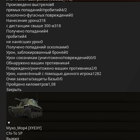
Произведено выстрелов
8
прямых попаданий/пробитий
4/2
осколочно-фугасных повреждений
0
Нанесение урона
318
с дистанции свыше 300 м
318
Получено попаданий
4
пробитий
4
не нанёсших урон
0
Получено попаданий осколками
0
Урон, заблокированный бронёй
0
Урон союзникам (уничтожено/повреждений)
0/0
Обнаружено машин противника
4
Повреждено/уничтожено машин противника
2/0
Урон, нанесённый с помощью данного игрока
1282
Очки захвата/защиты базы
0/0
Пройдено километров
1,08
Закрыть
Myxo_Mop4 [XYEXY]
Chi-To SP
Выжил