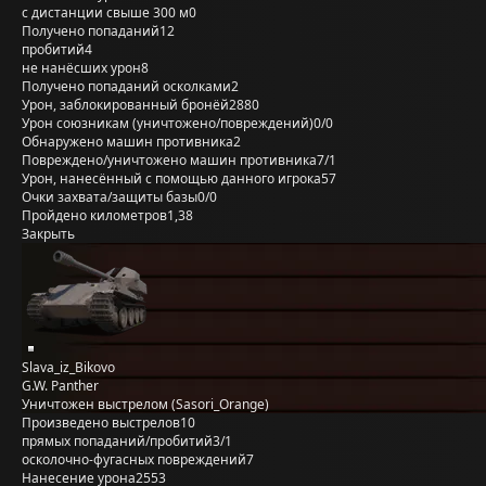
с дистанции свыше 300 м
0
Получено попаданий
12
пробитий
4
не нанёсших урон
8
Получено попаданий осколками
2
Урон, заблокированный бронёй
2880
Урон союзникам (уничтожено/повреждений)
0/0
Обнаружено машин противника
2
Повреждено/уничтожено машин противника
7/1
Урон, нанесённый с помощью данного игрока
57
Очки захвата/защиты базы
0/0
Пройдено километров
1,38
Закрыть
Slava_iz_Bikovo
G.W. Panther
Уничтожен выстрелом (Sasori_Orange)
Произведено выстрелов
10
прямых попаданий/пробитий
3/1
осколочно-фугасных повреждений
7
Нанесение урона
2553