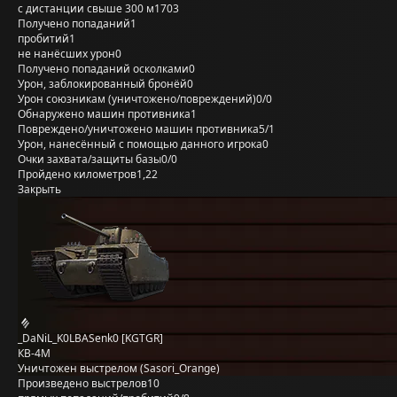
с дистанции свыше 300 м
1703
Получено попаданий
1
пробитий
1
не нанёсших урон
0
Получено попаданий осколками
0
Урон, заблокированный бронёй
0
Урон союзникам (уничтожено/повреждений)
0/0
Обнаружено машин противника
1
Повреждено/уничтожено машин противника
5/1
Урон, нанесённый с помощью данного игрока
0
Очки захвата/защиты базы
0/0
Пройдено километров
1,22
Закрыть
_DaNiL_K0LBASenk0 [KGTGR]
КВ-4М
Уничтожен выстрелом (Sasori_Orange)
Произведено выстрелов
10