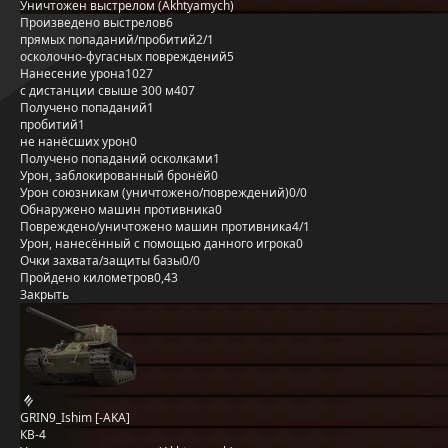
Уничтожен выстрелом (Akhtyamych)
Произведено выстрелов
6
прямых попаданий/пробитий
2/1
осколочно-фугасных повреждений
5
Нанесение урона
1027
с дистанции свыше 300 м
407
Получено попаданий
1
пробитий
1
не нанёсших урон
0
Получено попаданий осколками
1
Урон, заблокированный бронёй
0
Урон союзникам (уничтожено/повреждений)
0/0
Обнаружено машин противника
0
Повреждено/уничтожено машин противника
4/1
Урон, нанесённый с помощью данного игрока
0
Очки захвата/защиты базы
0/0
Пройдено километров
0,43
Закрыть
GRIN9_Ishim [-AKA]
КВ-4