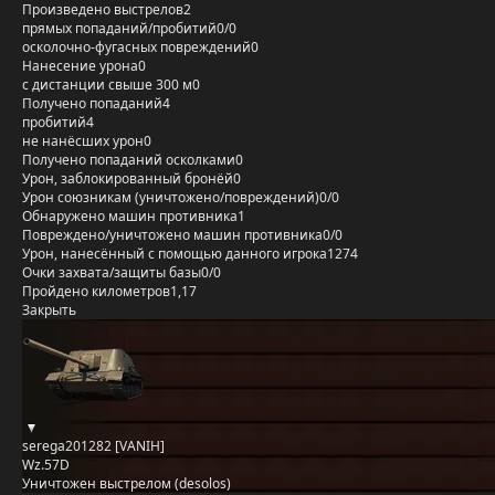
Произведено выстрелов
2
прямых попаданий/пробитий
0/0
осколочно-фугасных повреждений
0
Нанесение урона
0
с дистанции свыше 300 м
0
Получено попаданий
4
пробитий
4
не нанёсших урон
0
Получено попаданий осколками
0
Урон, заблокированный бронёй
0
Урон союзникам (уничтожено/повреждений)
0/0
Обнаружено машин противника
1
Повреждено/уничтожено машин противника
0/0
Урон, нанесённый с помощью данного игрока
1274
Очки захвата/защиты базы
0/0
Пройдено километров
1,17
Закрыть
serega201282 [VANIH]
Wz.57D
Уничтожен выстрелом (desolos)