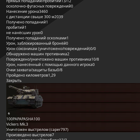
прямых попаданий/пробитий
13/12
осколочно-фугасных повреждений
0
Нанесение урона
3460
с дистанции свыше 300 м
2039
Получено попаданий
1
пробитий
1
не нанёсших урон
0
Получено попаданий осколками
1
Урон, заблокированный бронёй
0
Урон союзникам (уничтожено/повреждений)
0/0
Обнаружено машин противника
2
Повреждено/уничтожено машин противника
10/8
Урон, нанесённый с помощью данного игрока
0
Очки захвата/защиты базы
0/8
Пройдено километров
1,29
Закрыть
100PAPAPASHA100
Vickers Mk.3
Уничтожен выстрелом (caper797)
Произведено выстрелов
7