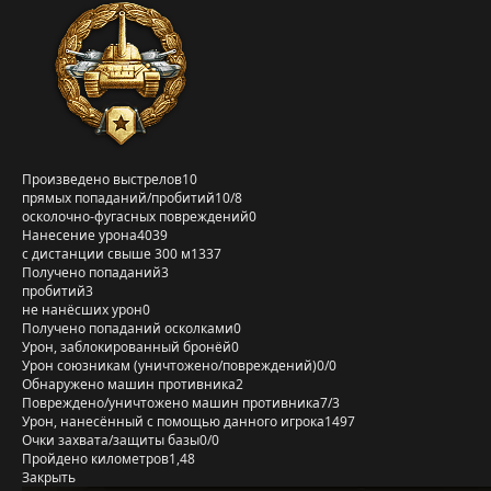
Произведено выстрелов
10
прямых попаданий/пробитий
10/8
осколочно-фугасных повреждений
0
Нанесение урона
4039
с дистанции свыше 300 м
1337
Получено попаданий
3
пробитий
3
не нанёсших урон
0
Получено попаданий осколками
0
Урон, заблокированный бронёй
0
Урон союзникам (уничтожено/повреждений)
0/0
Обнаружено машин противника
2
Повреждено/уничтожено машин противника
7/3
Урон, нанесённый с помощью данного игрока
1497
Очки захвата/защиты базы
0/0
Пройдено километров
1,48
Закрыть