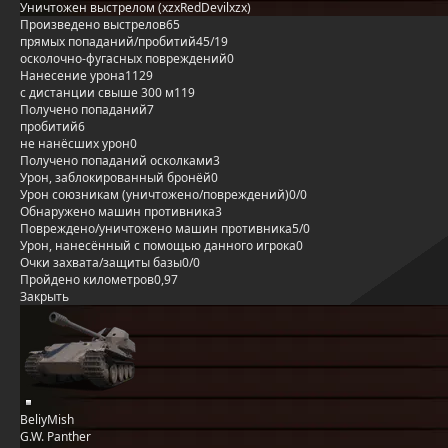
Уничтожен выстрелом (xzxRedDevilxzx)
Произведено выстрелов
65
прямых попаданий/пробитий
45/19
осколочно-фугасных повреждений
0
Нанесение урона
1129
с дистанции свыше 300 м
119
Получено попаданий
7
пробитий
6
не нанёсших урон
0
Получено попаданий осколками
3
Урон, заблокированный бронёй
0
Урон союзникам (уничтожено/повреждений)
0/0
Обнаружено машин противника
3
Повреждено/уничтожено машин противника
5/0
Урон, нанесённый с помощью данного игрока
0
Очки захвата/защиты базы
0/0
Пройдено километров
0,97
Закрыть
BeliyMish
G.W. Panther