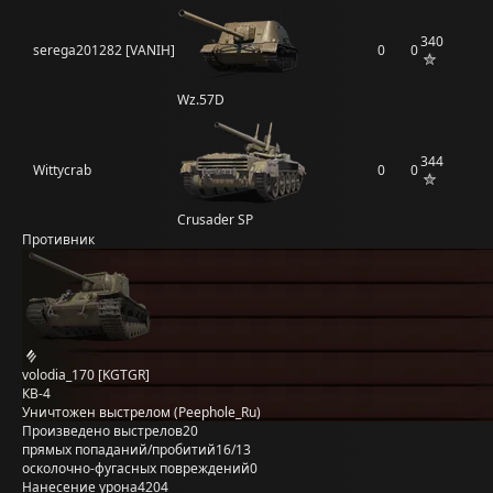
340
serega201282 [VANIH]
0
0
Wz.57D
344
Wittycrab
0
0
Crusader SP
Противник
volodia_170 [KGTGR]
КВ-4
Уничтожен выстрелом (Peephole_Ru)
Произведено выстрелов
20
прямых попаданий/пробитий
16/13
осколочно-фугасных повреждений
0
Нанесение урона
4204