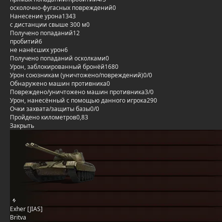
осколочно-фугасных повреждений
0
Нанесение урона
1343
с дистанции свыше 300 м
0
Получено попаданий
12
пробитий
6
не нанёсших урон
6
Получено попаданий осколками
0
Урон, заблокированный бронёй
1680
Урон союзникам (уничтожено/повреждений)
0/0
Обнаружено машин противника
0
Повреждено/уничтожено машин противника
3/0
Урон, нанесённый с помощью данного игрока
290
Очки захвата/защиты базы
0/0
Пройдено километров
0,83
Закрыть
Exher [JIAS]
Britva