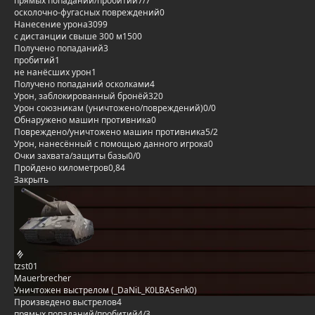
прямых попаданий/пробитий
7/7
осколочно-фугасных повреждений
0
Нанесение урона
3099
с дистанции свыше 300 м
1500
Получено попаданий
3
пробитий
1
не нанёсших урон
1
Получено попаданий осколками
4
Урон, заблокированный бронёй
320
Урон союзникам (уничтожено/повреждений)
0/0
Обнаружено машин противника
0
Повреждено/уничтожено машин противника
5/2
Урон, нанесённый с помощью данного игрока
0
Очки захвата/защиты базы
0/0
Пройдено километров
0,84
Закрыть
tzst01
Mauerbrecher
Уничтожен выстрелом (_DaNiL_K0LBASenk0)
Произведено выстрелов
4
прямых попаданий/пробитий
4/3