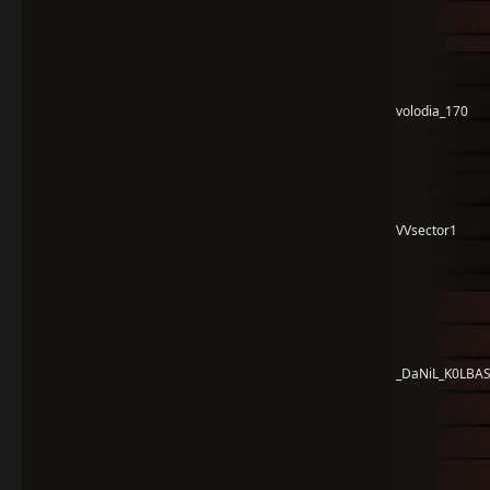
volodia_170
VVsector1
_DaNiL_K0LBA