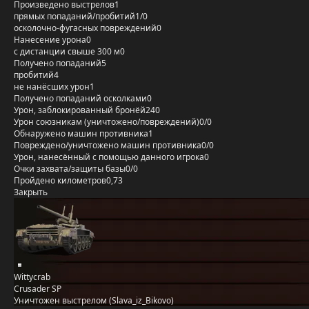
Произведено выстрелов
1
прямых попаданий/пробитий
1/0
осколочно-фугасных повреждений
0
Нанесение урона
0
с дистанции свыше 300 м
0
Получено попаданий
5
пробитий
4
не нанёсших урон
1
Получено попаданий осколками
0
Урон, заблокированный бронёй
240
Урон союзникам (уничтожено/повреждений)
0/0
Обнаружено машин противника
1
Повреждено/уничтожено машин противника
0/0
Урон, нанесённый с помощью данного игрока
0
Очки захвата/защиты базы
0/0
Пройдено километров
0,73
Закрыть
Wittycrab
Crusader SP
Уничтожен выстрелом (Slava_iz_Bikovo)