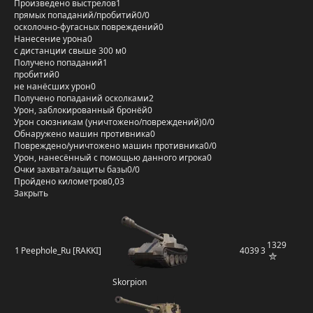
Произведено выстрелов
1
прямых попаданий/пробитий
0/0
осколочно-фугасных повреждений
0
Нанесение урона
0
с дистанции свыше 300 м
0
Получено попаданий
1
пробитий
0
не нанёсших урон
0
Получено попаданий осколками
2
Урон, заблокированный бронёй
0
Урон союзникам (уничтожено/повреждений)
0/0
Обнаружено машин противника
0
Повреждено/уничтожено машин противника
0/0
Урон, нанесённый с помощью данного игрока
0
Очки захвата/защиты базы
0/0
Пройдено километров
0,03
Закрыть
1329
1
Peephole_Ru [RAKKI]
4039
3
Skorpion