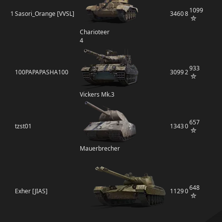
1099
1
Sasori_Orange [VVSL]
3460
8
Charioteer
4
933
100PAPAPASHA100
3099
2
Vickers Mk.3
657
tzst01
1343
0
Mauerbrecher
648
Exher [JIAS]
1129
0