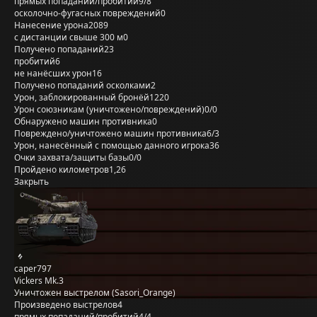
прямых попаданий/пробитий
9/8
осколочно-фугасных повреждений
0
Нанесение урона
2089
с дистанции свыше 300 м
0
Получено попаданий
23
пробитий
6
не нанёсших урон
16
Получено попаданий осколками
2
Урон, заблокированный бронёй
1220
Урон союзникам (уничтожено/повреждений)
0/0
Обнаружено машин противника
0
Повреждено/уничтожено машин противника
6/3
Урон, нанесённый с помощью данного игрока
36
Очки захвата/защиты базы
0/0
Пройдено километров
1,26
Закрыть
caper797
Vickers Mk.3
Уничтожен выстрелом (Sasori_Orange)
Произведено выстрелов
4
прямых попаданий/пробитий
4/4