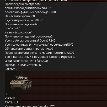
Произведено выстрелов
5
прямых попаданий/пробитий
5/2
осколочно-фугасных повреждений
0
Нанесение урона
808
с дистанции свыше 300 м
0
Получено попаданий
6
пробитий
5
не нанёсших урон
1
Получено попаданий осколками
0
Урон, заблокированный бронёй
240
Урон союзникам (уничтожено/повреждений)
0/0
Обнаружено машин противника
0
Повреждено/уничтожено машин противника
2/0
Урон, нанесённый с помощью данного игрока
117
Очки захвата/защиты базы
0/0
Пройдено километров
0,63
Закрыть
XYCbIM
FSV Sch. A
Уничтожен выстрелом (volodia_170)