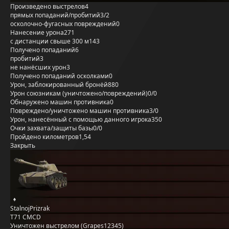
Произведено выстрелов
4
прямых попаданий/пробитий
3/2
осколочно-фугасных повреждений
0
Нанесение урона
271
с дистанции свыше 300 м
143
Получено попаданий
6
пробитий
3
не нанёсших урон
3
Получено попаданий осколками
0
Урон, заблокированный бронёй
880
Урон союзникам (уничтожено/повреждений)
0/0
Обнаружено машин противника
0
Повреждено/уничтожено машин противника
3/0
Урон, нанесённый с помощью данного игрока
350
Очки захвата/защиты базы
0/0
Пройдено километров
1,54
Закрыть
StalnojPrizrak
T71 CMCD
Уничтожен выстрелом (Grapes12345)