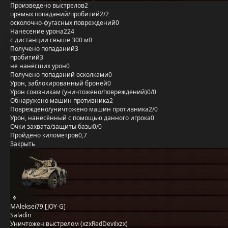
Произведено выстрелов
2
прямых попаданий/пробитий
2/2
осколочно-фугасных повреждений
0
Нанесение урона
224
с дистанции свыше 300 м
0
Получено попаданий
3
пробитий
3
не нанёсших урон
0
Получено попаданий осколками
0
Урон, заблокированный бронёй
0
Урон союзникам (уничтожено/повреждений)
0/0
Обнаружено машин противника
2
Повреждено/уничтожено машин противника
2/0
Урон, нанесённый с помощью данного игрока
0
Очки захвата/защиты базы
0/0
Пройдено километров
0,7
Закрыть
MAleksei79 [JOY-G]
Saladin
Уничтожен выстрелом (xzxRedDevilxzx)