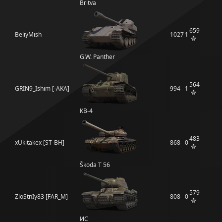
Britva
659
BeliyMish
1027
1
G.W. Panther
564
GRIN9_Ishim [-AKA]
994
1
КВ-4
483
xUkitakex [ST-BH]
868
0
Škoda T 56
579
ZloStnIy83 [FAR_M]
808
0
ИС