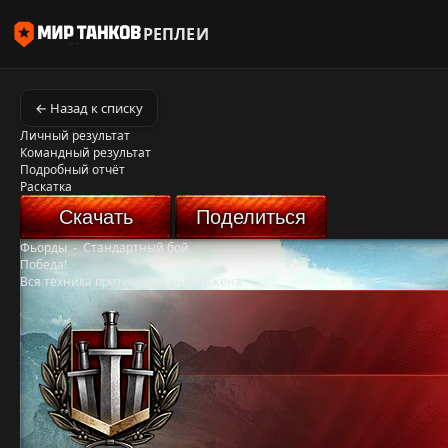
РЕПЛЕИ
← Назад к списку
Личный результат
Командный результат
Подробный отчёт
Раскатка
Скачать
Поделиться
Фьорды
-
Стандартный бой
Победа!
Вся техника противника уничтожена