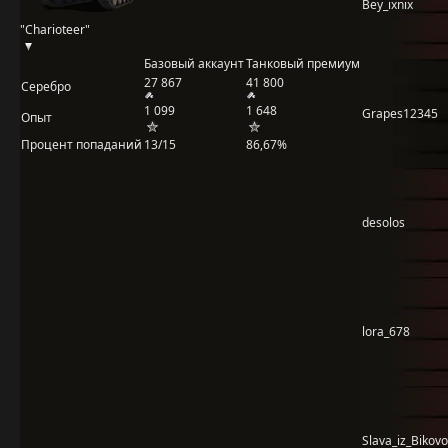
Bey_ixnix
"Charioteer"
Базовый аккаунт
Танковый премиум
27 867
41 800
Серебро
1 099
1 648
Grapes12345
Опыт
Процент попаданий
13/15
86,67%
desolos
lora_678
Slava_iz_Bikovo