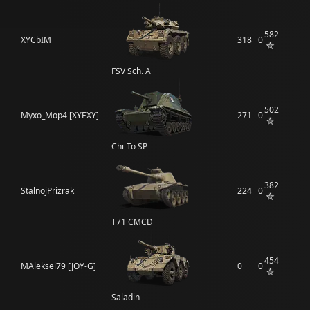
582
XYCbIM
318
0
FSV Sch. A
502
Myxo_Mop4 [XYEXY]
271
0
Chi-To SP
382
StalnojPrizrak
224
0
T71 CMCD
454
MAleksei79 [JOY-G]
0
0
Saladin