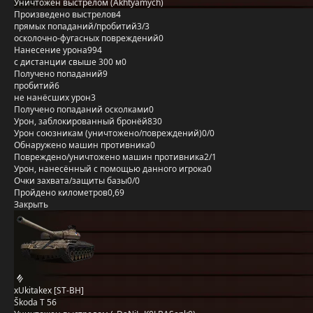
Уничтожен выстрелом (Akhtyamych)
Произведено выстрелов
4
прямых попаданий/пробитий
3/3
осколочно-фугасных повреждений
0
Нанесение урона
994
с дистанции свыше 300 м
0
Получено попаданий
9
пробитий
6
не нанёсших урон
3
Получено попаданий осколками
0
Урон, заблокированный бронёй
830
Урон союзникам (уничтожено/повреждений)
0/0
Обнаружено машин противника
0
Повреждено/уничтожено машин противника
2/1
Урон, нанесённый с помощью данного игрока
0
Очки захвата/защиты базы
0/0
Пройдено километров
0,69
Закрыть
xUkitakex [ST-BH]
Škoda T 56