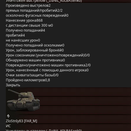
Уничтожен выстрелом (_DaNiL_K0LBASenk0)
Произведено выстрелов
2
прямых попаданий/пробитий
2/2
осколочно-фугасных повреждений
0
Нанесение урона
868
с дистанции свыше 300 м
0
Получено попаданий
4
пробитий
4
не нанёсших урон
0
Получено попаданий осколками
0
Урон, заблокированный бронёй
0
Урон союзникам (уничтожено/повреждений)
0/0
Обнаружено машин противника
0
Повреждено/уничтожено машин противника
2/0
Урон, нанесённый с помощью данного игрока
0
Очки захвата/защиты базы
0/0
Пройдено километров
0,8
Закрыть
ZloStnIy83 [FAR_M]
ИС
Уничтожен выстрелом (_DaNiL_K0LBASenk0)