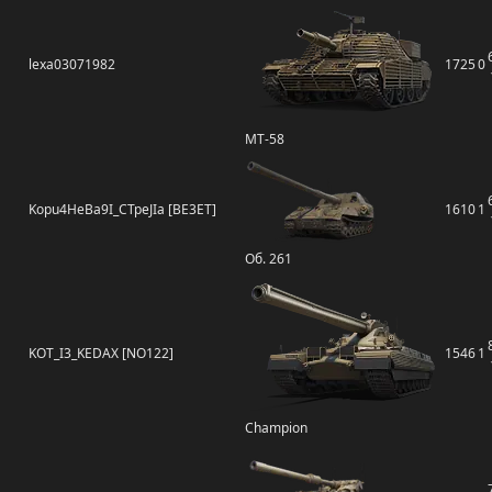
lexa03071982
1725
0
MT-58
Kopu4HeBa9I_CTpeJIa [BE3ET]
1610
1
Об. 261
KOT_I3_KEDAX [NO122]
1546
1
Champion