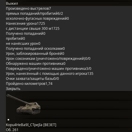
Выжил
Произведено выстрелов
7
прямых попаданий/пробитий
6/2
осколочно-фугасных повреждений
0
Нанесение урона
1725
с дистанции свыше 300 м
1725
Получено попаданий
0
пробитий
0
не нанёсших урон
0
Получено попаданий осколками
0
Урон, заблокированный бронёй
0
Урон союзникам (уничтожено/повреждений)
0/0
Обнаружено машин противника
0
Повреждено/уничтожено машин противника
3/0
Урон, нанесённый с помощью данного игрока
135
Очки захвата/защиты базы
0/0
Пройдено километров
1,74
Закрыть
Kopu4HeBa9I_CTpeJIa [BE3ET]
Об. 261