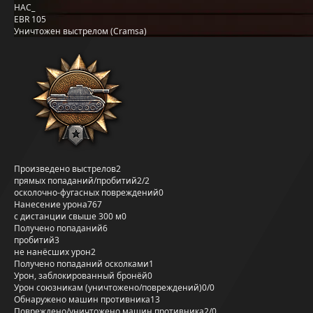
HAC_
EBR 105
Уничтожен выстрелом (Cramsa)
Произведено выстрелов
2
прямых попаданий/пробитий
2/2
осколочно-фугасных повреждений
0
Нанесение урона
767
с дистанции свыше 300 м
0
Получено попаданий
6
пробитий
3
не нанёсших урон
2
Получено попаданий осколками
1
Урон, заблокированный бронёй
0
Урон союзникам (уничтожено/повреждений)
0/0
Обнаружено машин противника
13
Повреждено/уничтожено машин противника
2/0