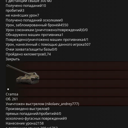
с дистанции свыше 300 м
0
Получено попаданий
10
пробитий
3
не нанёсших урон
7
Получено попаданий осколками
0
Урон, заблокированный бронёй
4550
Урон союзникам (уничтожено/повреждений)
0/0
Обнаружено машин противника
1
Повреждено/уничтожено машин противника
4/1
Урон, нанесённый с помощью данного игрока
507
Очки захвата/защиты базы
0/0
Пройдено километров
0,74
Закрыть
Cramsa
Об. 261
Уничтожен выстрелом (nikolaev_andrey777)
Произведено выстрелов
9
прямых попаданий/пробитий
4/0
осколочно-фугасных повреждений
9
Нанесение урона
2158