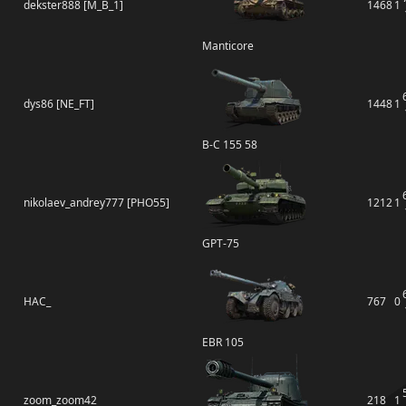
dekster888 [M_B_1]
1468
1
Manticore
dys86 [NE_FT]
1448
1
B-C 155 58
nikolaev_andrey777 [PHO55]
1212
1
GPT-75
HAC_
767
0
EBR 105
zoom_zoom42
218
1