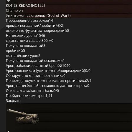
KOT_I3_KEDAX [NO122]
Champion
Уничтожен выстрелом (God_of_War7)
Произведено выстрелов
14
прямых попаданий/пробитий
8/2
осколочно-фугасных повреждений
0
Нанесение урона
1546
с дистанции свыше 300 м
0
Получено попаданий
8
пробитий
5
не нанёсших урон
2
Получено попаданий осколками
1
Урон, заблокированный бронёй
1040
Урон союзникам (уничтожено/повреждений)
0/0
Обнаружено машин противника
0
Повреждено/уничтожено машин противника
2/1
Урон, нанесённый с помощью данного игрока
0
Очки захвата/защиты базы
0/0
Пройдено километров
1,41
Закрыть