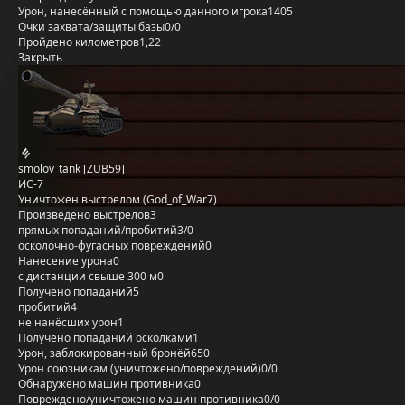
Урон, нанесённый с помощью данного игрока
1405
Очки захвата/защиты базы
0/0
Пройдено километров
1,22
Закрыть
smolov_tank [ZUB59]
ИС-7
Уничтожен выстрелом (God_of_War7)
Произведено выстрелов
3
прямых попаданий/пробитий
3/0
осколочно-фугасных повреждений
0
Нанесение урона
0
с дистанции свыше 300 м
0
Получено попаданий
5
пробитий
4
не нанёсших урон
1
Получено попаданий осколками
1
Урон, заблокированный бронёй
650
Урон союзникам (уничтожено/повреждений)
0/0
Обнаружено машин противника
0
Повреждено/уничтожено машин противника
0/0