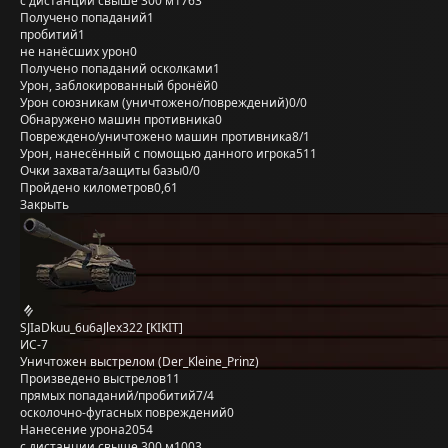
с дистанции свыше 300 м
1763
Получено попаданий
1
пробитий
1
не нанёсших урон
0
Получено попаданий осколками
1
Урон, заблокированный бронёй
0
Урон союзникам (уничтожено/повреждений)
0/0
Обнаружено машин противника
0
Повреждено/уничтожено машин противника
8/1
Урон, нанесённый с помощью данного игрока
511
Очки захвата/защиты базы
0/0
Пройдено километров
0,61
Закрыть
SJIaDkuu_6u6aJlex322 [KIKIT]
ИС-7
Уничтожен выстрелом (Der_Kleine_Prinz)
Произведено выстрелов
11
прямых попаданий/пробитий
7/4
осколочно-фугасных повреждений
0
Нанесение урона
2054
с дистанции свыше 300 м
1003