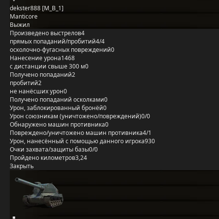
dekster888 [M_B_1]
Manticore
Выжил
Произведено выстрелов
4
прямых попаданий/пробитий
4/4
осколочно-фугасных повреждений
0
Нанесение урона
1468
с дистанции свыше 300 м
0
Получено попаданий
2
пробитий
2
не нанёсших урон
0
Получено попаданий осколками
0
Урон, заблокированный бронёй
0
Урон союзникам (уничтожено/повреждений)
0/0
Обнаружено машин противника
0
Повреждено/уничтожено машин противника
4/1
Урон, нанесённый с помощью данного игрока
930
Очки захвата/защиты базы
0/0
Пройдено километров
3,24
Закрыть