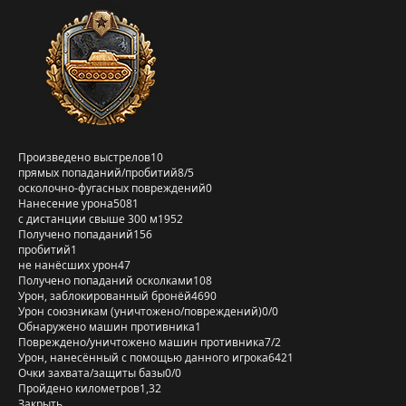
Произведено выстрелов
10
прямых попаданий/пробитий
8/5
осколочно-фугасных повреждений
0
Нанесение урона
5081
с дистанции свыше 300 м
1952
Получено попаданий
156
пробитий
1
не нанёсших урон
47
Получено попаданий осколками
108
Урон, заблокированный бронёй
4690
Урон союзникам (уничтожено/повреждений)
0/0
Обнаружено машин противника
1
Повреждено/уничтожено машин противника
7/2
Урон, нанесённый с помощью данного игрока
6421
Очки захвата/защиты базы
0/0
Пройдено километров
1,32
Закрыть