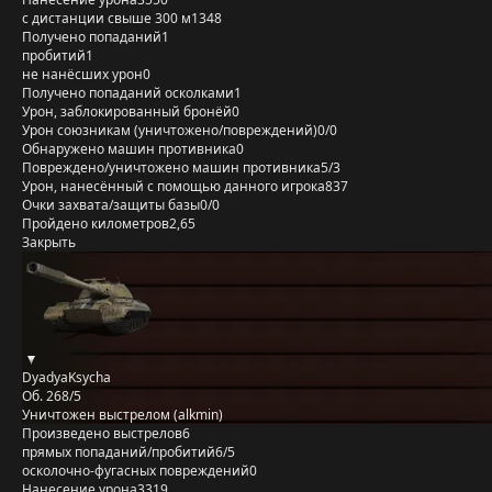
с дистанции свыше 300 м
1348
Получено попаданий
1
пробитий
1
не нанёсших урон
0
Получено попаданий осколками
1
Урон, заблокированный бронёй
0
Урон союзникам (уничтожено/повреждений)
0/0
Обнаружено машин противника
0
Повреждено/уничтожено машин противника
5/3
Урон, нанесённый с помощью данного игрока
837
Очки захвата/защиты базы
0/0
Пройдено километров
2,65
Закрыть
DyadyaKsycha
Об. 268/5
Уничтожен выстрелом (alkmin)
Произведено выстрелов
6
прямых попаданий/пробитий
6/5
осколочно-фугасных повреждений
0
Нанесение урона
3319