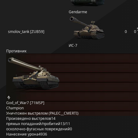
Gendarme
smolov_tank [ZUB59]
0
0
ИС-7
Противник
God_of_War7 [71MSP]
Champion
Уничтожен выстрелом (PALEC__CMERTI)
Произведено выстрелов
14
прямых попаданий/пробитий
13/11
осколочно-фугасных повреждений
0
Нанесение урона
4936