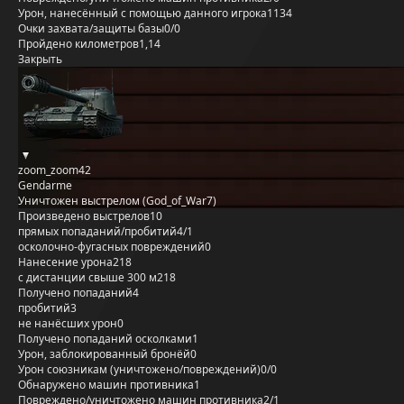
Урон, нанесённый с помощью данного игрока
1134
Очки захвата/защиты базы
0/0
Пройдено километров
1,14
Закрыть
zoom_zoom42
Gendarme
Уничтожен выстрелом (God_of_War7)
Произведено выстрелов
10
прямых попаданий/пробитий
4/1
осколочно-фугасных повреждений
0
Нанесение урона
218
с дистанции свыше 300 м
218
Получено попаданий
4
пробитий
3
не нанёсших урон
0
Получено попаданий осколками
1
Урон, заблокированный бронёй
0
Урон союзникам (уничтожено/повреждений)
0/0
Обнаружено машин противника
1
Повреждено/уничтожено машин противника
2/1