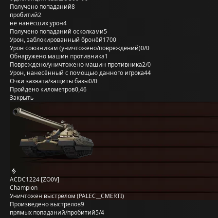
Получено попаданий
8
пробитий
2
не нанёсших урон
4
Получено попаданий осколками
5
Урон, заблокированный бронёй
1700
Урон союзникам (уничтожено/повреждений)
0/0
Обнаружено машин противника
1
Повреждено/уничтожено машин противника
2/0
Урон, нанесённый с помощью данного игрока
44
Очки захвата/защиты базы
0/0
Пройдено километров
0,46
Закрыть
ACDC1224 [ZO0V]
Champion
Уничтожен выстрелом (PALEC__CMERTI)
Произведено выстрелов
9
прямых попаданий/пробитий
5/4