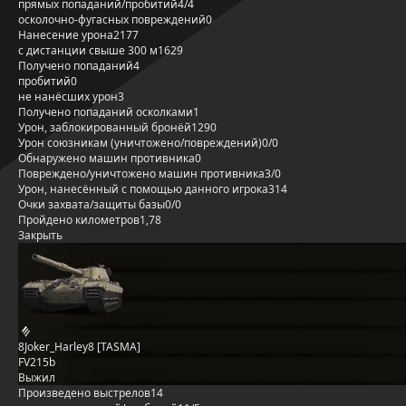
прямых попаданий/пробитий
4/4
осколочно-фугасных повреждений
0
Нанесение урона
2177
с дистанции свыше 300 м
1629
Получено попаданий
4
пробитий
0
не нанёсших урон
3
Получено попаданий осколками
1
Урон, заблокированный бронёй
1290
Урон союзникам (уничтожено/повреждений)
0/0
Обнаружено машин противника
0
Повреждено/уничтожено машин противника
3/0
Урон, нанесённый с помощью данного игрока
314
Очки захвата/защиты базы
0/0
Пройдено километров
1,78
Закрыть
8Joker_Harley8 [TASMA]
FV215b
Выжил
Произведено выстрелов
14