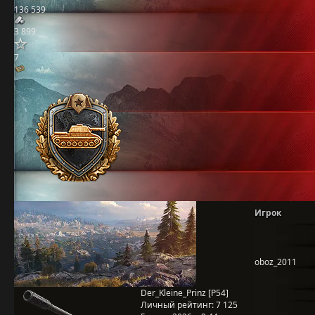
136 539
3 899
7
Игрок
oboz_2011
Der_Kleine_Prinz [P54]
Личный рейтинг:
7 125