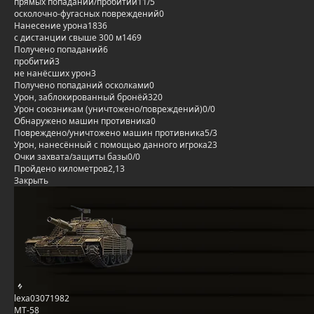
прямых попаданий/пробитий
11/5
осколочно-фугасных повреждений
0
Нанесение урона
1836
с дистанции свыше 300 м
1469
Получено попаданий
6
пробитий
3
не нанёсших урон
3
Получено попаданий осколками
0
Урон, заблокированный бронёй
320
Урон союзникам (уничтожено/повреждений)
0/0
Обнаружено машин противника
0
Повреждено/уничтожено машин противника
5/3
Урон, нанесённый с помощью данного игрока
23
Очки захвата/защиты базы
0/0
Пройдено километров
2,13
Закрыть
lexa03071982
MT-58