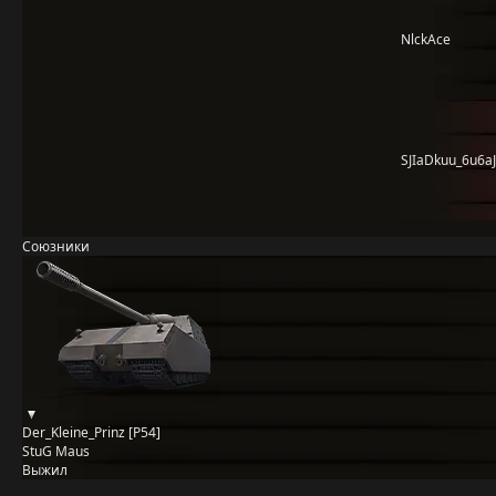
NlckAce
SJIaDkuu_6u6a
Союзники
Der_Kleine_Prinz [P54]
StuG Maus
Выжил