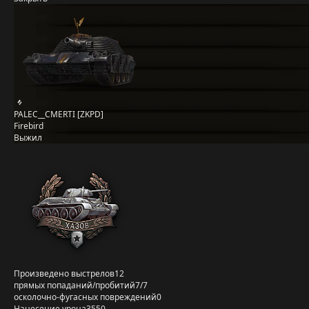
PALEC__CMERTI [ZKPD]
Firebird
Выжил
Произведено выстрелов
12
прямых попаданий/пробитий
7/7
осколочно-фугасных повреждений
0
Нанесение урона
3550