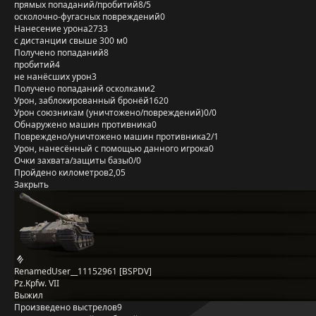
прямых попаданий/пробитий
8/5
осколочно-фугасных повреждений
0
Нанесение урона
2733
с дистанции свыше 300 м
0
Получено попаданий
8
пробитий
4
не нанёсших урон
3
Получено попаданий осколками
2
Урон, заблокированный бронёй
1620
Урон союзникам (уничтожено/повреждений)
0/0
Обнаружено машин противника
0
Повреждено/уничтожено машин противника
2/1
Урон, нанесённый с помощью данного игрока
0
Очки захвата/защиты базы
0/0
Пройдено километров
2,05
Закрыть
RenamedUser__11152961 [BSPDV]
Pz.Kpfw. VII
Выжил
Произведено выстрелов
9