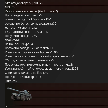
nikolaev_andrey777 [PHO55]
GPT-75
Уничтожен выстрелом (God_of_War7)
Произведено выстрелов
6
прямых попаданий/пробитий
2/2
осколочно-фугасных повреждений
0
Нанесение урона
1212
с дистанции свыше 300 м
1212
Получено попаданий
9
пробитий
5
не нанёсших урон
4
Получено попаданий осколками
1
Урон, заблокированный бронёй
1590
Урон союзникам (уничтожено/повреждений)
0/0
Обнаружено машин противника
0
Повреждено/уничтожено машин противника
2/1
Урон, нанесённый с помощью данного игрока
2208
Очки захвата/защиты базы
0/0
Пройдено километров
1,31
Закрыть