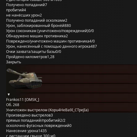
Получено попаданий
7
пробитий
4
не нанёсших урон
2
Получено попаданий осколками
2
Урон, заблокированный бронёй
880
Урон союзникам (уничтожено/повреждений)
0/0
Обнаружено машин противника
2
Повреждено/уничтожено машин противника
4/0
Урон, нанесённый с помощью данного игрока
487
Очки захвата/защиты базы
0/0
Пройдено километров
1,28
Закрыть
Frankos11 [OMSK_]
Об. 268
Уничтожен выстрелом (Kopu4HeBa9I_CTpeJIa)
Произведено выстрелов
3
прямых попаданий/пробитий
2/2
осколочно-фугасных повреждений
0
Нанесение урона
1435
с дистанции свыше 300 м
0