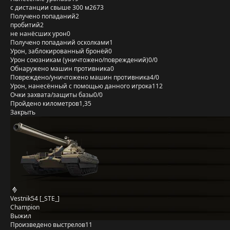
с дистанции свыше 300 м
2673
Получено попаданий
2
пробитий
2
не нанёсших урон
0
Получено попаданий осколками
1
Урон, заблокированный бронёй
0
Урон союзникам (уничтожено/повреждений)
0/0
Обнаружено машин противника
0
Повреждено/уничтожено машин противника
4/0
Урон, нанесённый с помощью данного игрока
112
Очки захвата/защиты базы
0/0
Пройдено километров
1,35
Закрыть
Vestnik54 [_STE_]
Champion
Выжил
Произведено выстрелов
11