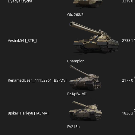
DyadyaKsycha
3319
0
Об. 268/5
Vestnik54 [_STE_]
2733
1
Champion
RenamedUser__11152961 [BSPDV]
2177
0
Pz.Kpfw. VII
8Joker_Harley8 [TASMA]
1836
3
FV215b