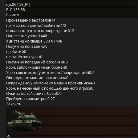
dys86 [NE_FT]
B-C 155 58
Выжил
Произведено выстрелов
14
прямых попаданий/пробитий
4/0
осколочно-фугасных повреждений
12
Нанесение урона
1448
с дистанции свыше 300 м
1448
Получено попаданий
0
пробитий
0
не нанёсших урон
0
Получено попаданий осколками
0
Урон, заблокированный бронёй
0
Урон союзникам (уничтожено/повреждений)
0/0
Обнаружено машин противника
0
Повреждено/уничтожено машин противника
4/1
Урон, нанесённый с помощью данного игрока
0
Очки захвата/защиты базы
0/0
Пройдено километров
0,27
Закрыть