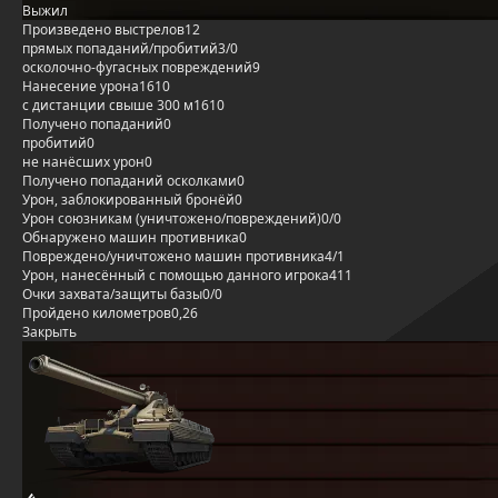
Выжил
Произведено выстрелов
12
прямых попаданий/пробитий
3/0
осколочно-фугасных повреждений
9
Нанесение урона
1610
с дистанции свыше 300 м
1610
Получено попаданий
0
пробитий
0
не нанёсших урон
0
Получено попаданий осколками
0
Урон, заблокированный бронёй
0
Урон союзникам (уничтожено/повреждений)
0/0
Обнаружено машин противника
0
Повреждено/уничтожено машин противника
4/1
Урон, нанесённый с помощью данного игрока
411
Очки захвата/защиты базы
0/0
Пройдено километров
0,26
Закрыть