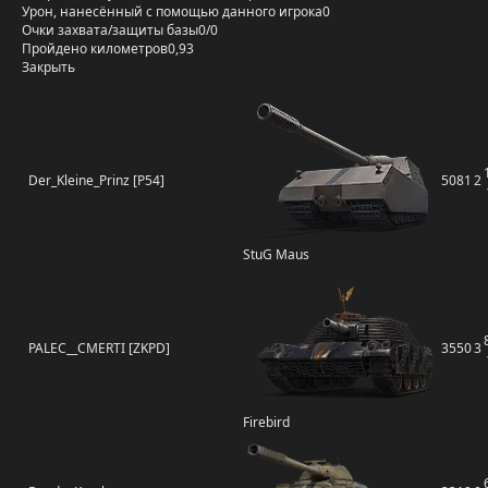
Урон, нанесённый с помощью данного игрока
0
Очки захвата/защиты базы
0/0
Пройдено километров
0,93
Закрыть
Der_Kleine_Prinz [P54]
5081
2
StuG Maus
PALEC__CMERTI [ZKPD]
3550
3
Firebird