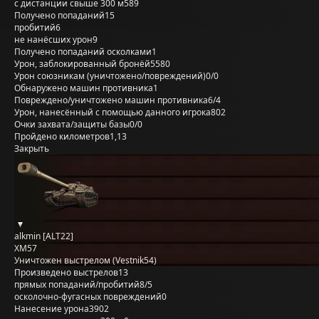
с дистанции свыше 300 м
589
Получено попаданий
15
пробитий
6
не нанёсших урон
9
Получено попаданий осколками
1
Урон, заблокированный бронёй
5580
Урон союзникам (уничтожено/повреждений)
0/0
Обнаружено машин противника
1
Повреждено/уничтожено машин противника
6/4
Урон, нанесённый с помощью данного игрока
802
Очки захвата/защиты базы
0/0
Пройдено километров
1,13
Закрыть
alkmin [ALT22]
XM57
Уничтожен выстрелом (Vestnik54)
Произведено выстрелов
13
прямых попаданий/пробитий
8/5
осколочно-фугасных повреждений
0
Нанесение урона
3902