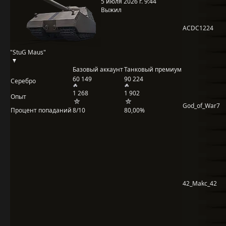
5 июля 2026 г. 9:44
Выжил
ACDC1224
"StuG Maus"
Базовый аккаунт
Танковый премиум
60 149
90 224
Серебро
1 268
1 902
Опыт
God_of_War7
Процент попаданий
8/10
80,00%
42_Makc_42