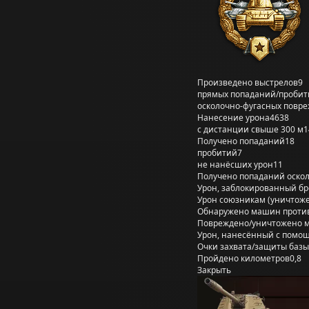
Произведено выстрелов
9
прямых попаданий/пробит
осколочно-фугасных повр
Нанесение урона
4638
с дистанции свыше 300 м
1
Получено попаданий
18
пробитий
7
не нанёсших урон
11
Получено попаданий оско
Урон, заблокированный б
Урон союзникам (уничтож
Обнаружено машин проти
Повреждено/уничтожено 
Урон, нанесённый с помощ
Очки захвата/защиты базы
Пройдено километров
0,8
Закрыть