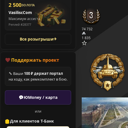
2 500
ЗОЛОТА
VasiliscCom
Максимум ассиста
Реплей #28377
74 732
1 835
Все розыгрыши
Поддержать проект
🔧 Ваши
100 ₽ держат портал
на ходу, как ремкомплект в бою.
ЮMoney / карта
или
Для клиентов Т-Банк