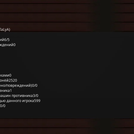
TaLyA)
ий
6/5
еждений
0
лками
0
ронёй
2520
ено/повреждений)
0/0
вника
1
машин противника
3/0
ью данного игрока
599
0/0