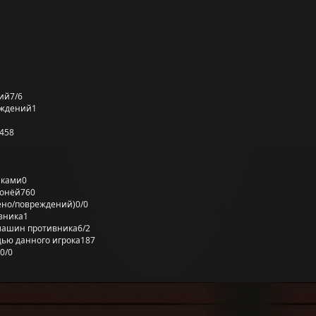
ий
7/6
еждений
1
458
лками
0
ронёй
760
ено/повреждений)
0/0
вника
1
машин противника
6/2
ью данного игрока
187
0/0