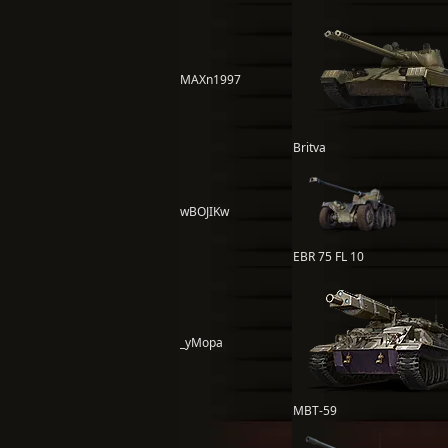
MAXn1997
Britva
wBOJIKw
EBR 75 FL 10
_yMopa
MBT-59