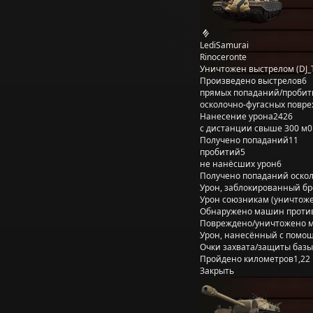
LediSamurai
Rinoceronte
Уничтожен выстрелом (DJ_
Произведено выстрелов
6
прямых попаданий/пробит
осколочно-фугасных повр
Нанесение урона
2426
с дистанции свыше 300 м
0
Получено попаданий
11
пробитий
5
не нанёсших урон
6
Получено попаданий оско
Урон, заблокированный б
Урон союзникам (уничтож
Обнаружено машин проти
Повреждено/уничтожено 
Урон, нанесённый с помощ
Очки захвата/защиты базы
Пройдено километров
1,22
Закрыть