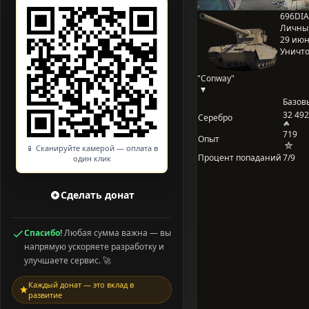
696DIA
Личны
29 июня
Уничто
"Conway"
Базов
32 492
Серебро
719
Опыт
📱 Сканируйте камерой — оплата в
Процент попаданий
7/9
один клик
Сделать донат
Спасибо!
Любая сумма важна — вы
напрямую ускоряете разработку и
улучшаете сервис. 🚀
Каждый донат — это вклад в
развитие