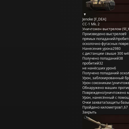
Jenoke [F_DEA]
CC-1 Mk. 2
Уничтожен выстрелом (9I_
Произведено выстрелов
9
прямых попаданий/пробит
осколочно-фугасных повр
Нанесение урона
2980
с дистанции свыше 300 м
4
Получено попаданий
38
пробитий
32
не нанёсших урон
6
Получено попаданий оско
Урон, заблокированный б
Урон союзникам (уничтож
Обнаружено машин проти
Повреждено/уничтожено 
Урон, нанесённый с помощ
Очки захвата/защиты базы
Пройдено километров
1,67
Закрыть