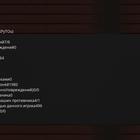
KPyTOu)
ий
7/6
еждений
0
64
лками
0
ронёй
1980
ено/повреждений)
0/0
вника
0
машин противника
4/1
ью данного игрока
496
0/0