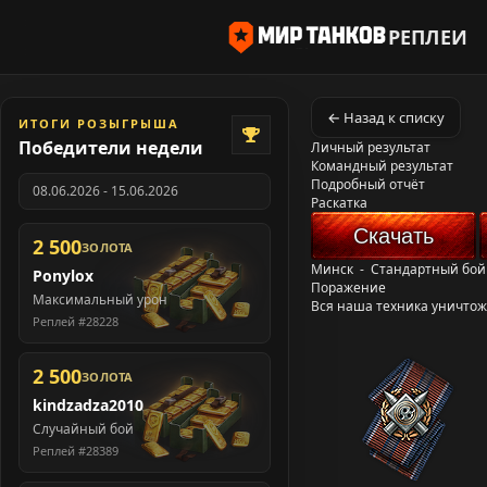
РЕПЛЕИ
← Назад к списку
ИТОГИ РОЗЫГРЫША
Победители недели
Личный результат
Командный результат
Подробный отчёт
08.06.2026 - 15.06.2026
Раскатка
Скачать
2 500
ЗОЛОТА
Минск
-
Стандартный бой
Ponylox
Поражение
Максимальный урон
Вся наша техника уничто
Реплей #28228
2 500
ЗОЛОТА
kindzadza2010
Случайный бой
Реплей #28389