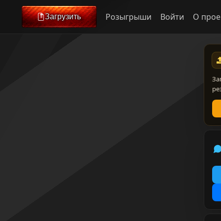
Розыгрыши
Войти
О прое
Загрузить
За
ре