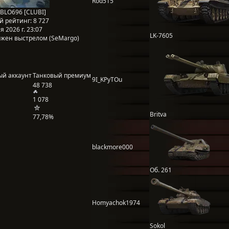
Rod515
BLO696 [CLUBI]
й рейтинг:
8 727
 2026 г. 23:07
LK-7605
жен выстрелом (SeMargo)
ый аккаунт
Танковый премиум
9I_KPyTOu
48 738
1 078
Britva
77,78%
blackmore000
Об. 261
Homyachok1974
Sokol