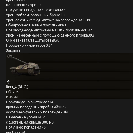
не нанёсших урон
0
Получено попаданий осколками
2
Урон, заблокированный бронёй
0
Урон союзникам (уничтожено/повреждений)
0/0
Обнаружено машин противника
0
Повреждено/уничтожено машин противника
5/2
Урон, нанесённый с помощью данного игрока
393
Очки захвата/защиты базы
0/0
Пройдено километров
0,81
Закрыть
Rimi_4 [BHOJ]
Об. 705
Выжил
Произведено выстрелов
14
прямых попаданий/пробитий
10/6
осколочно-фугасных повреждений
0
Нанесение урона
2454
с дистанции свыше 300 м
0
Получено попаданий
6
пробитий
4