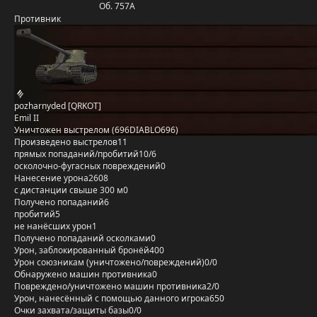
Об. 757А
Противник
pozharnyded [QRKOT]
Emil II
Уничтожен выстрелом (696DIABLO696)
Произведено выстрелов
11
прямых попаданий/пробитий
10/6
осколочно-фугасных повреждений
0
Нанесение урона
2608
с дистанции свыше 300 м
0
Получено попаданий
6
пробитий
5
не нанёсших урон
1
Получено попаданий осколками
0
Урон, заблокированный бронёй
400
Урон союзникам (уничтожено/повреждений)
0/0
Обнаружено машин противника
0
Повреждено/уничтожено машин противника
2/0
Урон, нанесённый с помощью данного игрока
650
Очки захвата/защиты базы
0/0