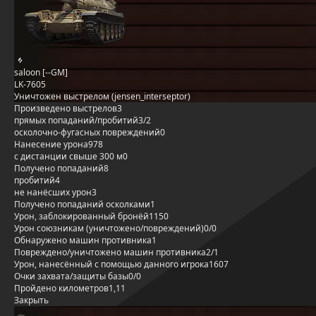
saloon [--GM]
LK-7605
Уничтожен выстрелом (jensen_interseptor)
Произведено выстрелов
3
прямых попаданий/пробитий
3/2
осколочно-фугасных повреждений
0
Нанесение урона
978
с дистанции свыше 300 м
0
Получено попаданий
8
пробитий
4
не нанёсших урон
3
Получено попаданий осколками
1
Урон, заблокированный бронёй
1150
Урон союзникам (уничтожено/повреждений)
0/0
Обнаружено машин противника
1
Повреждено/уничтожено машин противника
2/1
Урон, нанесённый с помощью данного игрока
1607
Очки захвата/защиты базы
0/0
Пройдено километров
1,11
Закрыть