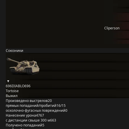
Cliperson
Союзники
696DIABLO696
Tortoise
Выжил
Произведено выстрелов
20
прямых попаданий/пробитий
16/15
осколочно-фугасных повреждений
0
Нанесение урона
4767
с дистанции свыше 300 м
663
Получено попаданий
5