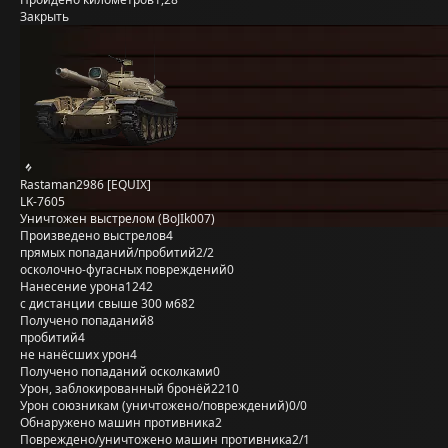
Закрыть
Rastaman2986 [EQUIX]
LK-7605
Уничтожен выстрелом (BoJIk007)
Произведено выстрелов
4
прямых попаданий/пробитий
2/2
осколочно-фугасных повреждений
0
Нанесение урона
1242
с дистанции свыше 300 м
682
Получено попаданий
8
пробитий
4
не нанёсших урон
4
Получено попаданий осколками
0
Урон, заблокированный бронёй
2210
Урон союзникам (уничтожено/повреждений)
0/0
Обнаружено машин противника
2
Повреждено/уничтожено машин противника
2/1