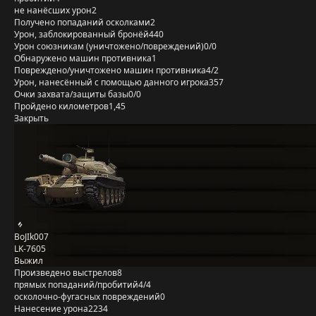
не нанёсших урон
2
Получено попаданий осколками
2
Урон, заблокированный бронёй
440
Урон союзникам (уничтожено/повреждений)
0/0
Обнаружено машин противника
1
Повреждено/уничтожено машин противника
4/2
Урон, нанесённый с помощью данного игрока
357
Очки захвата/защиты базы
0/0
Пройдено километров
1,45
Закрыть
BoJIk007
LK-7605
Выжил
Произведено выстрелов
8
прямых попаданий/пробитий
4/4
осколочно-фугасных повреждений
0
Нанесение урона
2234