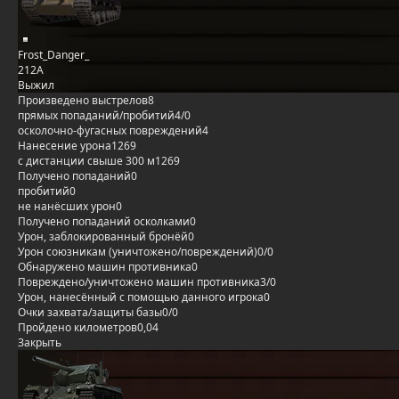
Frost_Danger_
212А
Выжил
Произведено выстрелов
8
прямых попаданий/пробитий
4/0
осколочно-фугасных повреждений
4
Нанесение урона
1269
с дистанции свыше 300 м
1269
Получено попаданий
0
пробитий
0
не нанёсших урон
0
Получено попаданий осколками
0
Урон, заблокированный бронёй
0
Урон союзникам (уничтожено/повреждений)
0/0
Обнаружено машин противника
0
Повреждено/уничтожено машин противника
3/0
Урон, нанесённый с помощью данного игрока
0
Очки захвата/защиты базы
0/0
Пройдено километров
0,04
Закрыть