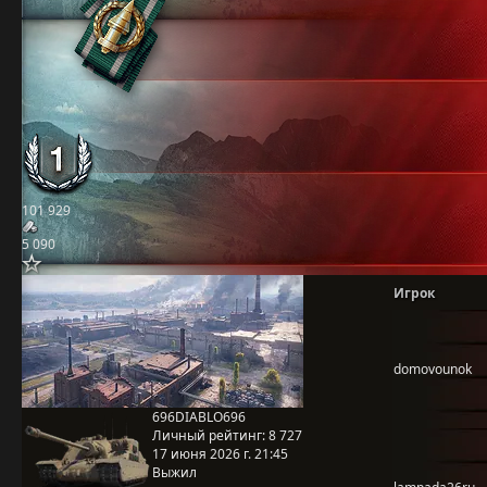
101 929
5 090
Игрок
domovounok
696DIABLO696
Личный рейтинг:
8 727
17 июня 2026 г. 21:45
Выжил