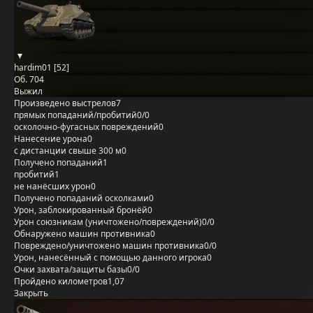
hardim01 [52]
Об. 704
Выжил
Произведено выстрелов
7
прямых попаданий/пробитий
0/0
осколочно-фугасных повреждений
0
Нанесение урона
0
с дистанции свыше 300 м
0
Получено попаданий
1
пробитий
1
не нанёсших урон
0
Получено попаданий осколками
0
Урон, заблокированный бронёй
0
Урон союзникам (уничтожено/повреждений)
0/0
Обнаружено машин противника
0
Повреждено/уничтожено машин противника
0/0
Урон, нанесённый с помощью данного игрока
0
Очки захвата/защиты базы
0/0
Пройдено километров
1,07
Закрыть