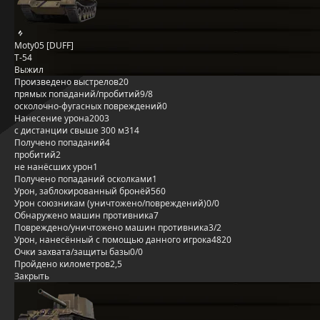
Moty05 [DUFF]
Т-54
Выжил
Произведено выстрелов
20
прямых попаданий/пробитий
9/8
осколочно-фугасных повреждений
0
Нанесение урона
2003
с дистанции свыше 300 м
314
Получено попаданий
4
пробитий
2
не нанёсших урон
1
Получено попаданий осколками
1
Урон, заблокированный бронёй
560
Урон союзникам (уничтожено/повреждений)
0/0
Обнаружено машин противника
7
Повреждено/уничтожено машин противника
3/2
Урон, нанесённый с помощью данного игрока
4820
Очки захвата/защиты базы
0/0
Пройдено километров
2,5
Закрыть