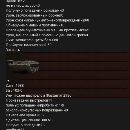
пробитий
0
не нанёсших урон
0
Получено попаданий осколками
0
Урон, заблокированный бронёй
0
Урон союзникам (уничтожено/повреждений)
0/0
Обнаружено машин противника
0
Повреждено/уничтожено машин противника
4/1
Урон, нанесённый с помощью данного игрока
0
Очки захвата/защиты базы
0/0
Пройдено километров
1,59
Закрыть
Zarin_1938
Strv 103-0
Уничтожен выстрелом (Rastaman2986)
Произведено выстрелов
11
прямых попаданий/пробитий
11/9
осколочно-фугасных повреждений
0
Нанесение урона
2852
с дистанции свыше 300 м
0
Получено попаданий
3
пробитий
1