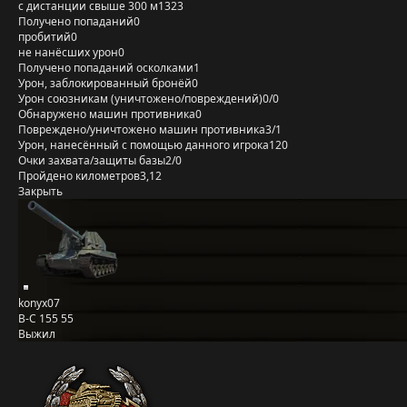
с дистанции свыше 300 м
1323
Получено попаданий
0
пробитий
0
не нанёсших урон
0
Получено попаданий осколками
1
Урон, заблокированный бронёй
0
Урон союзникам (уничтожено/повреждений)
0/0
Обнаружено машин противника
0
Повреждено/уничтожено машин противника
3/1
Урон, нанесённый с помощью данного игрока
120
Очки захвата/защиты базы
2/0
Пройдено километров
3,12
Закрыть
konyx07
B-C 155 55
Выжил