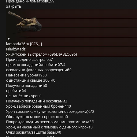
Пройдено километров
0,99
Закрыть
lampada26ru [BES_-]
Niedźwiedź
Уничтожен выстрелом (696DIABLO696)
Произведено выстрелов
7
прямых попаданий/пробитий
7/4
осколочно-фугасных повреждений
0
Нанесение урона
1958
с дистанции свыше 300 м
0
Получено попаданий
8
пробитий
4
не нанёсших урон
1
Получено попаданий осколками
3
Урон, заблокированный бронёй
440
Урон союзникам (уничтожено/повреждений)
0/0
Обнаружено машин противника
0
Повреждено/уничтожено машин противника
3/1
Урон, нанесённый с помощью данного игрока
0
Очки захвата/защиты базы
0/0