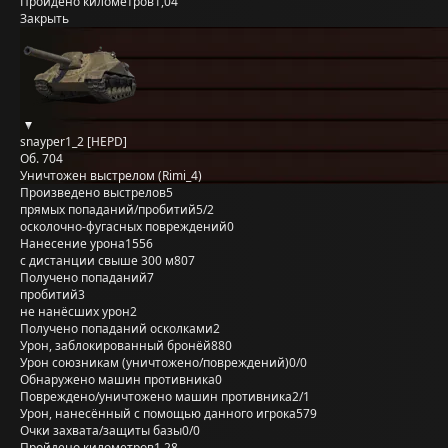
Пройдено километров
1,04
Закрыть
snayper1_2 [HEPD]
Об. 704
Уничтожен выстрелом (Rimi_4)
Произведено выстрелов
5
прямых попаданий/пробитий
5/2
осколочно-фугасных повреждений
0
Нанесение урона
1556
с дистанции свыше 300 м
807
Получено попаданий
7
пробитий
3
не нанёсших урон
2
Получено попаданий осколками
2
Урон, заблокированный бронёй
880
Урон союзникам (уничтожено/повреждений)
0/0
Обнаружено машин противника
0
Повреждено/уничтожено машин противника
2/1
Урон, нанесённый с помощью данного игрока
579
Очки захвата/защиты базы
0/0
Пройдено километров
1,28