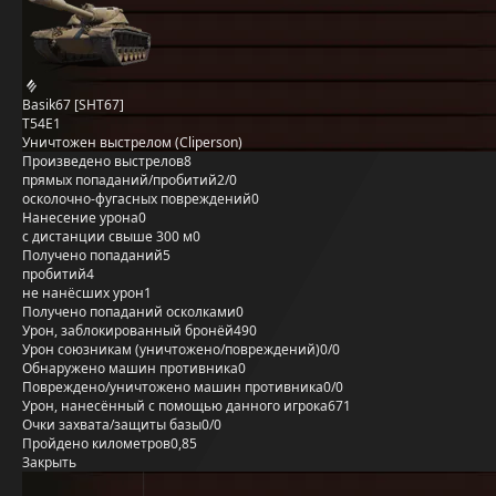
Basik67 [SHT67]
T54E1
Уничтожен выстрелом (Cliperson)
Произведено выстрелов
8
прямых попаданий/пробитий
2/0
осколочно-фугасных повреждений
0
Нанесение урона
0
с дистанции свыше 300 м
0
Получено попаданий
5
пробитий
4
не нанёсших урон
1
Получено попаданий осколками
0
Урон, заблокированный бронёй
490
Урон союзникам (уничтожено/повреждений)
0/0
Обнаружено машин противника
0
Повреждено/уничтожено машин противника
0/0
Урон, нанесённый с помощью данного игрока
671
Очки захвата/защиты базы
0/0
Пройдено километров
0,85
Закрыть