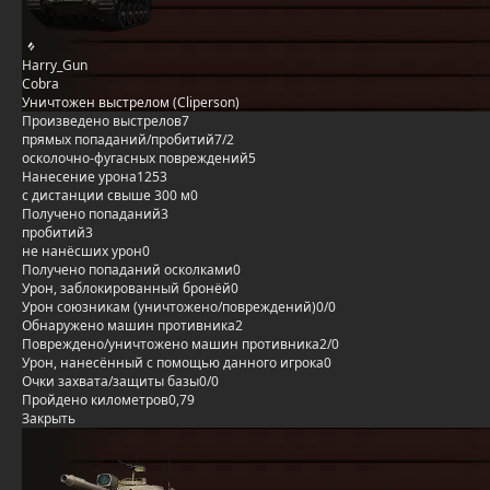
Harry_Gun
Cobra
Уничтожен выстрелом (Cliperson)
Произведено выстрелов
7
прямых попаданий/пробитий
7/2
осколочно-фугасных повреждений
5
Нанесение урона
1253
с дистанции свыше 300 м
0
Получено попаданий
3
пробитий
3
не нанёсших урон
0
Получено попаданий осколками
0
Урон, заблокированный бронёй
0
Урон союзникам (уничтожено/повреждений)
0/0
Обнаружено машин противника
2
Повреждено/уничтожено машин противника
2/0
Урон, нанесённый с помощью данного игрока
0
Очки захвата/защиты базы
0/0
Пройдено километров
0,79
Закрыть