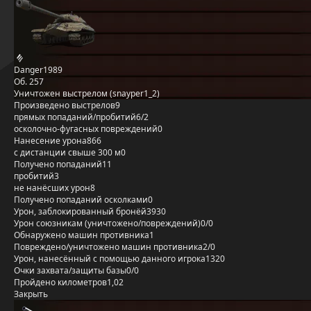
Danger1989
Об. 257
Уничтожен выстрелом (snayper1_2)
Произведено выстрелов
9
прямых попаданий/пробитий
6/2
осколочно-фугасных повреждений
0
Нанесение урона
866
с дистанции свыше 300 м
0
Получено попаданий
11
пробитий
3
не нанёсших урон
8
Получено попаданий осколками
0
Урон, заблокированный бронёй
3930
Урон союзникам (уничтожено/повреждений)
0/0
Обнаружено машин противника
1
Повреждено/уничтожено машин противника
2/0
Урон, нанесённый с помощью данного игрока
1320
Очки захвата/защиты базы
0/0
Пройдено километров
1,02
Закрыть