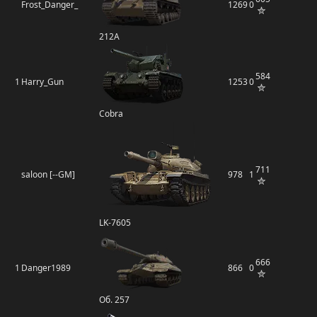
Frost_Danger_
1269
0
212А
584
1
Harry_Gun
1253
0
Cobra
711
saloon [--GM]
978
1
LK-7605
666
1
Danger1989
866
0
Об. 257