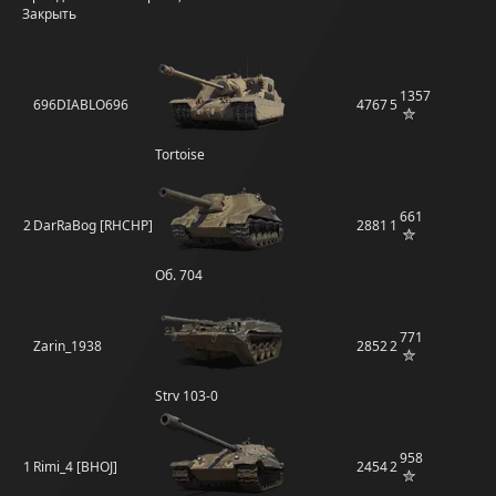
Закрыть
1357
696DIABLO696
4767
5
Tortoise
661
2
DarRaBog [RHCHP]
2881
1
Об. 704
771
Zarin_1938
2852
2
Strv 103-0
958
1
Rimi_4 [BHOJ]
2454
2