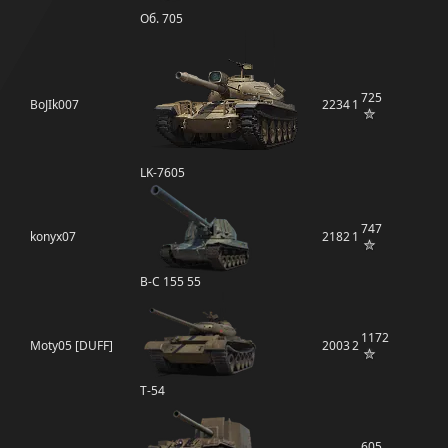
Об. 705
725
BoJIk007
2234
1
LK-7605
747
konyx07
2182
1
B-C 155 55
1172
Moty05 [DUFF]
2003
2
Т-54
605