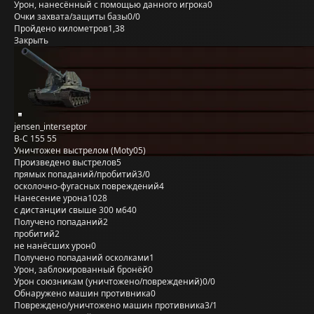
Урон, нанесённый с помощью данного игрока
0
Очки захвата/защиты базы
0/0
Пройдено километров
1,38
Закрыть
jensen_interseptor
B-C 155 55
Уничтожен выстрелом (Moty05)
Произведено выстрелов
5
прямых попаданий/пробитий
3/0
осколочно-фугасных повреждений
4
Нанесение урона
1028
с дистанции свыше 300 м
640
Получено попаданий
2
пробитий
2
не нанёсших урон
0
Получено попаданий осколками
1
Урон, заблокированный бронёй
0
Урон союзникам (уничтожено/повреждений)
0/0
Обнаружено машин противника
0
Повреждено/уничтожено машин противника
3/1