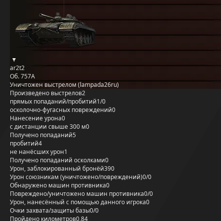
ar2t2
Об. 757А
Уничтожен выстрелом (lampada26ru)
Произведено выстрелов
2
прямых попаданий/пробитий
1/0
осколочно-фугасных повреждений
0
Нанесение урона
0
с дистанции свыше 300 м
0
Получено попаданий
5
пробитий
4
не нанёсших урон
1
Получено попаданий осколками
0
Урон, заблокированный бронёй
390
Урон союзникам (уничтожено/повреждений)
0/0
Обнаружено машин противника
0
Повреждено/уничтожено машин противника
0/0
Урон, нанесённый с помощью данного игрока
0
Очки захвата/защиты базы
0/0
Пройдено километров
0,84