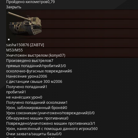
Пройдено километров
0,79
Закрыть
sasha150876 [ZABTV]
M53/M55
Уничтожен выстрелом (konyx07)
Произведено выстрелов
7
прямых попаданий/пробитий
3/0
осколочно-фугасных повреждений
6
Нанесение урона
2006
с дистанции свыше 300 м
2006
Получено попаданий
1
пробитий
1
не нанёсших урон
0
Получено попаданий осколками
1
Урон, заблокированный бронёй
0
Урон союзникам (уничтожено/повреждений)
0/0
Обнаружено машин противника
0
Повреждено/уничтожено машин противника
3/1
Урон, нанесённый с помощью данного игрока
560
Очки захвата/защиты базы
0/0