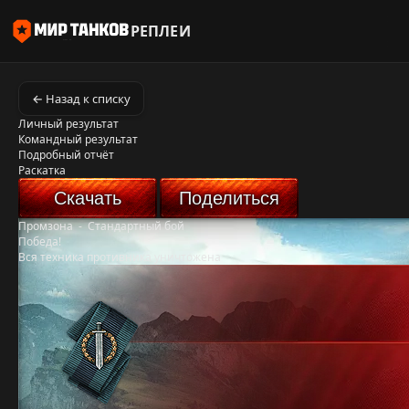
РЕПЛЕИ
← Назад к списку
Личный результат
Командный результат
Подробный отчёт
Раскатка
Скачать
Поделиться
Промзона
-
Стандартный бой
Победа!
Вся техника противника уничтожена