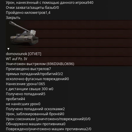
Урон, нанесённый с помощью данного игрока
940
Очки захвата/защиты базы
0/0
Пройдено километров
1,4
Закрыть
domovounok [OTVET]
WT auf Pz. IV
Уничтожен выстрелом (696DIABLO696)
Произведено выстрелов
7
прямых попаданий/пробитий
3/2
осколочно-фугасных повреждений
0
Нанесение урона
1065
с дистанции свыше 300 м
0
Получено попаданий
5
пробитий
4
не нанёсших урон
0
Получено попаданий осколками
2
Урон, заблокированный бронёй
0
Урон союзникам (уничтожено/повреждений)
0/0
Обнаружено машин противника
0
Повреждено/уничтожено машин противника
2/0