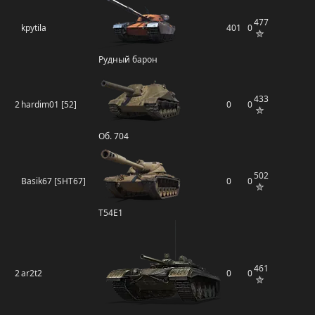
477
kpytila
401
0
Рудный барон
433
2
hardim01 [52]
0
0
Об. 704
502
Basik67 [SHT67]
0
0
T54E1
461
2
ar2t2
0
0