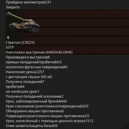
Пройдено километров
0,91
Закрыть
Cliperson [CRZZY]
50TP
Уничтожен выстрелом (696DIABLO696)
Произведено выстрелов
8
прямых попаданий/пробитий
6/5
осколочно-фугасных повреждений
0
Нанесение урона
2257
с дистанции свыше 300 м
0
Получено попаданий
7
пробитий
4
не нанёсших урон
1
Получено попаданий осколками
2
Урон, заблокированный бронёй
440
Урон союзникам (уничтожено/повреждений)
0/0
Обнаружено машин противника
0
Повреждено/уничтожено машин противника
3/2
Урон, нанесённый с помощью данного игрока
1512
Очки захвата/защиты базы
0/0