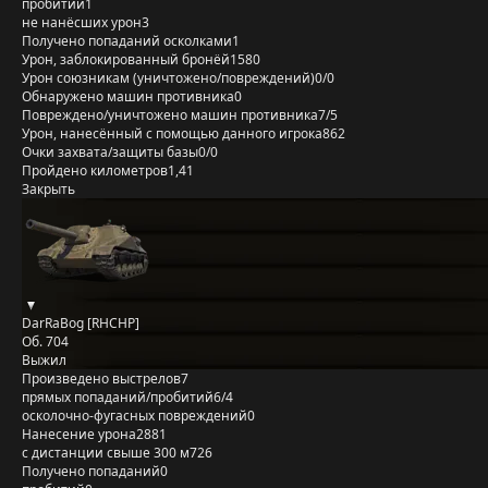
пробитий
1
не нанёсших урон
3
Получено попаданий осколками
1
Урон, заблокированный бронёй
1580
Урон союзникам (уничтожено/повреждений)
0/0
Обнаружено машин противника
0
Повреждено/уничтожено машин противника
7/5
Урон, нанесённый с помощью данного игрока
862
Очки захвата/защиты базы
0/0
Пройдено километров
1,41
Закрыть
DarRaBog [RHCHP]
Об. 704
Выжил
Произведено выстрелов
7
прямых попаданий/пробитий
6/4
осколочно-фугасных повреждений
0
Нанесение урона
2881
с дистанции свыше 300 м
726
Получено попаданий
0