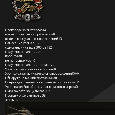
Произведено выстрелов
14
прямых попаданий/пробитий
7/0
осколочно-фугасных повреждений
13
Нанесение урона
2182
с дистанции свыше 300 м
2182
Получено попаданий
0
пробитий
0
не нанёсших урон
0
Получено попаданий осколками
0
Урон, заблокированный бронёй
0
Урон союзникам (уничтожено/повреждений)
0/0
Обнаружено машин противника
0
Повреждено/уничтожено машин противника
7/1
Урон, нанесённый с помощью данного игрока
0
Очки захвата/защиты базы
0/0
Пройдено километров
0,39
Закрыть