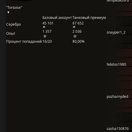
lampada26ru
"Tortoise"
Базовый аккаунт
Танковый премиум
45 101
67 652
Серебро
1 357
2 036
snayper1_2
Опыт
Процент попаданий
16/20
80,00%
Nikitos1980
pozharnyded
sasha150876