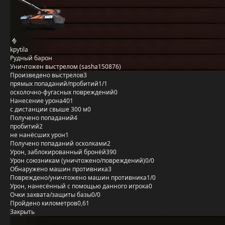
kpytila
Рудный барон
Уничтожен выстрелом (sasha150876)
Произведено выстрелов
3
прямых попаданий/пробитий
1/1
осколочно-фугасных повреждений
0
Нанесение урона
401
с дистанции свыше 300 м
0
Получено попаданий
4
пробитий
2
не нанёсших урон
1
Получено попаданий осколками
2
Урон, заблокированный бронёй
390
Урон союзникам (уничтожено/повреждений)
0/0
Обнаружено машин противника
3
Повреждено/уничтожено машин противника
1/0
Урон, нанесённый с помощью данного игрока
0
Очки захвата/защиты базы
0/0
Пройдено километров
0,61
Закрыть