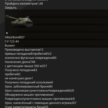
Пройдено километров
1,68
Закрыть
ViktorBond007
СУ-122-44
Выжил
Произведено выстрелов
12
прямых попаданий/пробитий
5/2
осколочно-фугасных повреждений
0
Нанесение урона
748
с дистанции свыше 300 м
357
Получено попаданий
3
пробитий
2
не нанёсших урон
1
Получено попаданий осколками
0
Урон, заблокированный бронёй
0
Урон союзникам (уничтожено/повреждений)
0/0
Обнаружено машин противника
0
Повреждено/уничтожено машин противника
4/0
Урон, нанесённый с помощью данного игрока
267
Очки захвата/защиты базы
0/0