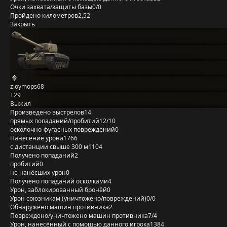
Очки захвата/защиты базы
0/0
Пройдено километров
2,52
Закрыть
zloymops68
T29
Выжил
Произведено выстрелов
14
прямых попаданий/пробитий
12/10
осколочно-фугасных повреждений
0
Нанесение урона
1766
с дистанции свыше 300 м
1104
Получено попаданий
2
пробитий
0
не нанёсших урон
0
Получено попаданий осколками
4
Урон, заблокированный бронёй
0
Урон союзникам (уничтожено/повреждений)
0/0
Обнаружено машин противника
2
Повреждено/уничтожено машин противника
7/4
Урон, нанесённый с помощью данного игрока
1384