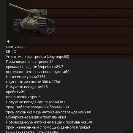
sem_vladimir
КВ-4Ф
Уничтожен выстрелом (zloymops68)
Произведено выстрелов
12
прямых попаданий/пробитий
9/8
осколочно-фугасных повреждений
0
Нанесение урона
2381
с дистанции свыше 300 м
1784
Получено попаданий
15
пробитий
9
не нанёсших урон
6
Получено попаданий осколками
1
Урон, заблокированный бронёй
630
Урон союзникам (уничтожено/повреждений)
0/0
Обнаружено машин противника
0
Повреждено/уничтожено машин противника
5/0
Урон, нанесённый с помощью данного игрока
0
Очки захвата/защиты базы
0/0