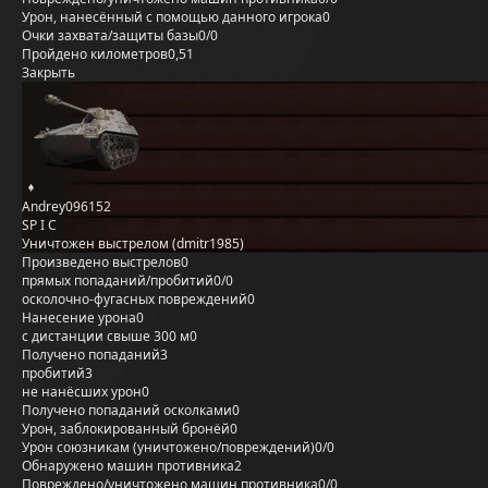
Урон, нанесённый с помощью данного игрока
0
Очки захвата/защиты базы
0/0
Пройдено километров
0,51
Закрыть
Andrey096152
SP I C
Уничтожен выстрелом (dmitr1985)
Произведено выстрелов
0
прямых попаданий/пробитий
0/0
осколочно-фугасных повреждений
0
Нанесение урона
0
с дистанции свыше 300 м
0
Получено попаданий
3
пробитий
3
не нанёсших урон
0
Получено попаданий осколками
0
Урон, заблокированный бронёй
0
Урон союзникам (уничтожено/повреждений)
0/0
Обнаружено машин противника
2
Повреждено/уничтожено машин противника
0/0