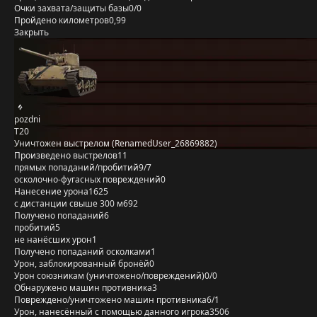
Очки захвата/защиты базы
0/0
Пройдено километров
0,99
Закрыть
pozdni
T20
Уничтожен выстрелом (RenamedUser_26869882)
Произведено выстрелов
11
прямых попаданий/пробитий
9/7
осколочно-фугасных повреждений
0
Нанесение урона
1625
с дистанции свыше 300 м
692
Получено попаданий
6
пробитий
5
не нанёсших урон
1
Получено попаданий осколками
1
Урон, заблокированный бронёй
0
Урон союзникам (уничтожено/повреждений)
0/0
Обнаружено машин противника
3
Повреждено/уничтожено машин противника
6/1
Урон, нанесённый с помощью данного игрока
3506