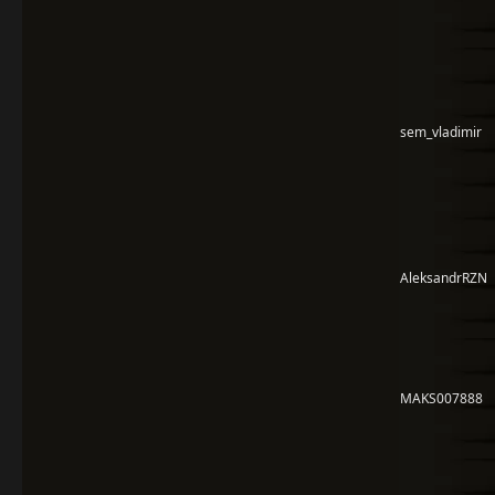
sem_vladimir
AleksandrRZN
MAKS007888