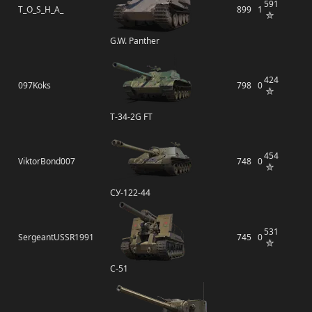
591
T_O_S_H_A_
899
1
G.W. Panther
424
097Koks
798
0
T-34-2G FT
454
ViktorBond007
748
0
СУ-122-44
531
SergeantUSSR1991
745
0
С-51