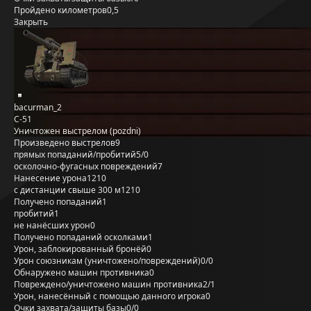
Пройдено километров
0,5
Закрыть
bacurman_2
С-51
Уничтожен выстрелом (pozdni)
Произведено выстрелов
9
прямых попаданий/пробитий
5/0
осколочно-фугасных повреждений
7
Нанесение урона
1210
с дистанции свыше 300 м
1210
Получено попаданий
1
пробитий
1
не нанёсших урон
0
Получено попаданий осколками
1
Урон, заблокированный бронёй
0
Урон союзникам (уничтожено/повреждений)
0/0
Обнаружено машин противника
0
Повреждено/уничтожено машин противника
2/1
Урон, нанесённый с помощью данного игрока
0
Очки захвата/защиты базы
0/0