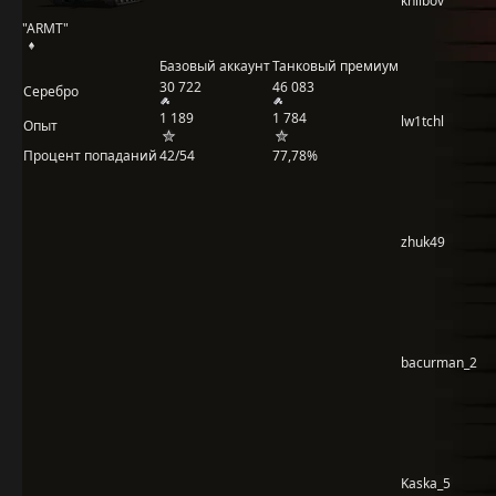
khlibov
"ARMT"
Базовый аккаунт
Танковый премиум
30 722
46 083
Серебро
1 189
1 784
lw1tchl
Опыт
Процент попаданий
42/54
77,78%
zhuk49
bacurman_2
Kaska_5