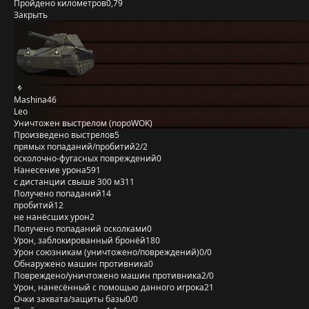
Пройдено километров
0,79
Закрыть
Mashina46
Leo
Уничтожен выстрелом (nopoWOK)
Произведено выстрелов
5
прямых попаданий/пробитий
2/2
осколочно-фугасных повреждений
0
Нанесение урона
591
с дистанции свыше 300 м
311
Получено попаданий
14
пробитий
12
не нанёсших урон
2
Получено попаданий осколками
0
Урон, заблокированный бронёй
180
Урон союзникам (уничтожено/повреждений)
0/0
Обнаружено машин противника
0
Повреждено/уничтожено машин противника
2/0
Урон, нанесённый с помощью данного игрока
21
Очки захвата/защиты базы
0/0