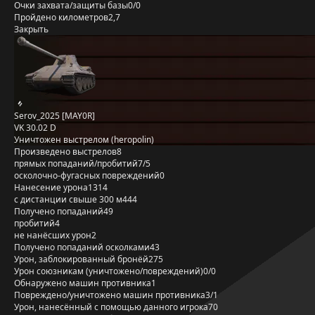
Очки захвата/защиты базы
0/0
Пройдено километров
2,7
Закрыть
Serov_2025 [MAY0R]
VK 30.02 D
Уничтожен выстрелом (heropolin)
Произведено выстрелов
8
прямых попаданий/пробитий
7/5
осколочно-фугасных повреждений
0
Нанесение урона
1314
с дистанции свыше 300 м
444
Получено попаданий
49
пробитий
4
не нанёсших урон
2
Получено попаданий осколками
43
Урон, заблокированный бронёй
275
Урон союзникам (уничтожено/повреждений)
0/0
Обнаружено машин противника
1
Повреждено/уничтожено машин противника
3/1
Урон, нанесённый с помощью данного игрока
70