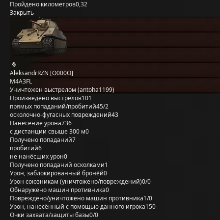
Пройдено километров
0,32
Закрыть
AleksandrRZN [O000O]
M4A3FL
Уничтожен выстрелом (antoha1199)
Произведено выстрелов
101
прямых попаданий/пробитий
45/2
осколочно-фугасных повреждений
43
Нанесение урона
736
с дистанции свыше 300 м
0
Получено попаданий
7
пробитий
6
не нанёсших урон
0
Получено попаданий осколками
1
Урон, заблокированный бронёй
0
Урон союзникам (уничтожено/повреждений)
0/0
Обнаружено машин противника
0
Повреждено/уничтожено машин противника
1/0
Урон, нанесённый с помощью данного игрока
150
Очки захвата/защиты базы
0/0