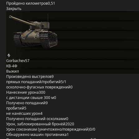
Пройдено километров
0,51
Закрыть
Gorbachev57
КВ-4Ф
Выжил
Произведено выстрелов
9
прямых попаданий/пробитий
5/1
осколочно-фугасных повреждений
0
Нанесение урона
300
с дистанции свыше 300 м
0
Получено попаданий
9
пробитий
5
не нанёсших урон
4
Получено попаданий осколками
0
Урон, заблокированный бронёй
2020
Урон союзникам (уничтожено/повреждений)
0/0
Обнаружено машин противника
1