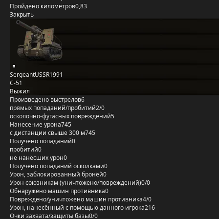
Пройдено километров
0,83
Закрыть
SergeantUSSR1991
С-51
Выжил
Произведено выстрелов
6
прямых попаданий/пробитий
2/0
осколочно-фугасных повреждений
5
Нанесение урона
745
с дистанции свыше 300 м
745
Получено попаданий
0
пробитий
0
не нанёсших урон
0
Получено попаданий осколками
0
Урон, заблокированный бронёй
0
Урон союзникам (уничтожено/повреждений)
0/0
Обнаружено машин противника
0
Повреждено/уничтожено машин противника
4/0
Урон, нанесённый с помощью данного игрока
216
Очки захвата/защиты базы
0/0