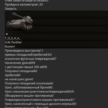
Очки захвата/защиты базы
0/0
Пройдено километров
1,35
Закрыть
T_O_S_H_A_
G.W. Panther
Выжил
Произведено выстрелов
11
прямых попаданий/пробитий
3/0
осколочно-фугасных повреждений
7
Нанесение урона
899
с дистанции свыше 300 м
899
Получено попаданий
0
пробитий
0
не нанёсших урон
0
Получено попаданий осколками
0
Урон, заблокированный бронёй
0
Урон союзникам (уничтожено/повреждений)
0/0
Обнаружено машин противника
0
Повреждено/уничтожено машин противника
4/1
Урон, нанесённый с помощью данного игрока
285
Очки захвата/защиты базы
0/0