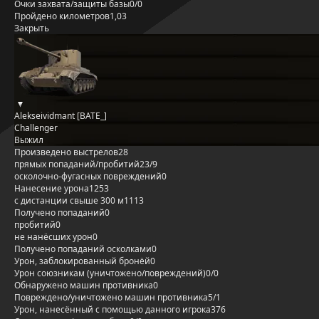
Очки захвата/защиты базы
0/0
Пройдено километров
1,03
Закрыть
Alekseividmant [BATE_]
Challenger
Выжил
Произведено выстрелов
28
прямых попаданий/пробитий
23/9
осколочно-фугасных повреждений
0
Нанесение урона
1253
с дистанции свыше 300 м
1113
Получено попаданий
0
пробитий
0
не нанёсших урон
0
Получено попаданий осколками
0
Урон, заблокированный бронёй
0
Урон союзникам (уничтожено/повреждений)
0/0
Обнаружено машин противника
0
Повреждено/уничтожено машин противника
5/1
Урон, нанесённый с помощью данного игрока
376