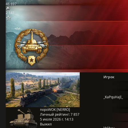
46 697
2 141
Игрок
_KaPquHaJI_
nopoWOK [NERRO]
Личный рейтинг:
7 857
5 июля 2026 г. 14:13
Выжил