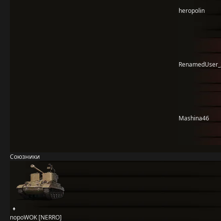
heropolin
RenamedUser_
Mashina46
Союзники
nopoWOK [NERRO]