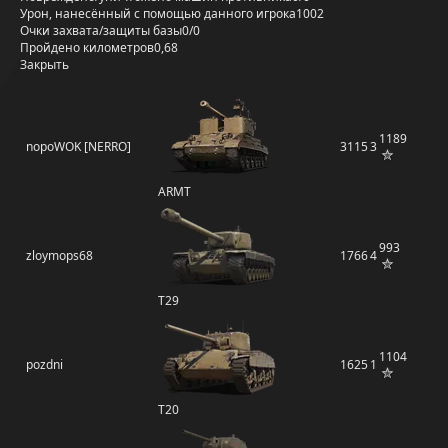
Урон, нанесённый с помощью данного игрока
1002
Очки захвата/защиты базы
0/0
Пройдено километров
0,68
Закрыть
1189
nopoWOK [NERRO]
3115
3
ARMT
993
zloymops68
1766
4
T29
1104
pozdni
1625
1
T20