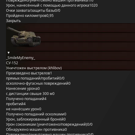
Повреждено/уничтожено машин противника
1/0
Урон, нанесённый с помощью данного игрока
1020
Очки захвата/защиты базы
0/0
Пройдено километров
0,95
Закрыть
_SmileMyEnemy_
СУ-152
Уничтожен выстрелом (khlibov)
Произведено выстрелов
1
прямых попаданий/пробитий
0/0
осколочно-фугасных повреждений
0
Нанесение урона
0
с дистанции свыше 300 м
0
Получено попаданий
4
пробитий
4
не нанёсших урон
0
Получено попаданий осколками
0
Урон, заблокированный бронёй
0
Урон союзникам (уничтожено/повреждений)
0/0
Обнаружено машин противника
0
Повреждено/уничтожено машин противника
0/0