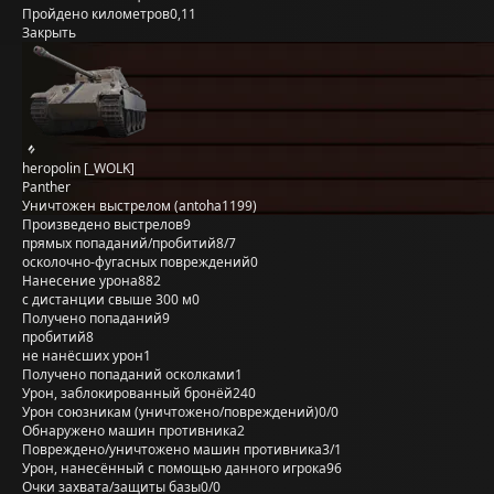
Пройдено километров
0,11
Закрыть
heropolin [_WOLK]
Panther
Уничтожен выстрелом (antoha1199)
Произведено выстрелов
9
прямых попаданий/пробитий
8/7
осколочно-фугасных повреждений
0
Нанесение урона
882
с дистанции свыше 300 м
0
Получено попаданий
9
пробитий
8
не нанёсших урон
1
Получено попаданий осколками
1
Урон, заблокированный бронёй
240
Урон союзникам (уничтожено/повреждений)
0/0
Обнаружено машин противника
2
Повреждено/уничтожено машин противника
3/1
Урон, нанесённый с помощью данного игрока
96
Очки захвата/защиты базы
0/0