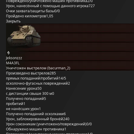
Повреждено/уничтожено машин противника
2/0
Урон, нанесённый с помощью данного игрока
727
Очки захвата/защиты базы
0/0
Пройдено километров
1,05
Закрыть
Jeksonzzz
M4A3FL
Уничтожен выстрелом (bacurman_2)
Произведено выстрелов
285
прямых попаданий/пробитий
14/5
осколочно-фугасных повреждений
2
Нанесение урона
50
с дистанции свыше 300 м
0
Получено попаданий
5
пробитий
1
не нанёсших урон
1
Получено попаданий осколками
6
Урон, заблокированный бронёй
240
Урон союзникам (уничтожено/повреждений)
0/0
Обнаружено машин противника
1