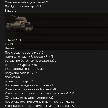
Очки захвата/защиты базы
0/0
Пройдено километров
2,31
Закрыть
antoha1199
КВ-13
Выжил
Произведено выстрелов
16
прямых попаданий/пробитий
14/11
осколочно-фугасных повреждений
0
Нанесение урона
1586
с дистанции свыше 300 м
0
Получено попаданий
7
пробитий
4
не нанёсших урон
2
Получено попаданий осколками
2
Урон, заблокированный бронёй
270
Урон союзникам (уничтожено/повреждений)
0/0
Обнаружено машин противника
2
Повреждено/уничтожено машин противника
4/3
Урон, нанесённый с помощью данного игрока
723