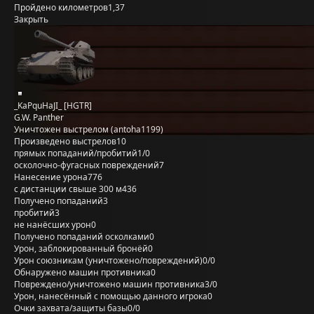
Пройдено километров
1,37
Закрыть
_KaPquHaJI_ [HGTR]
G.W. Panther
Уничтожен выстрелом (antoha1199)
Произведено выстрелов
10
прямых попаданий/пробитий
1/0
осколочно-фугасных повреждений
7
Нанесение урона
776
с дистанции свыше 300 м
436
Получено попаданий
3
пробитий
3
не нанёсших урон
0
Получено попаданий осколками
0
Урон, заблокированный бронёй
0
Урон союзникам (уничтожено/повреждений)
0/0
Обнаружено машин противника
0
Повреждено/уничтожено машин противника
3/0
Урон, нанесённый с помощью данного игрока
0
Очки захвата/защиты базы
0/0