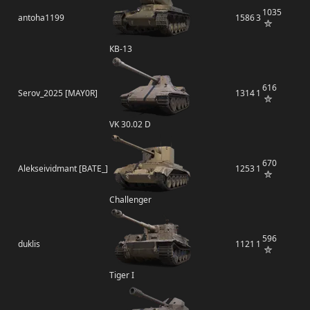
1035
antoha1199
1586
3
КВ-13
616
Serov_2025 [MAY0R]
1314
1
VK 30.02 D
670
Alekseividmant [BATE_]
1253
1
Challenger
596
duklis
1121
1
Tiger I