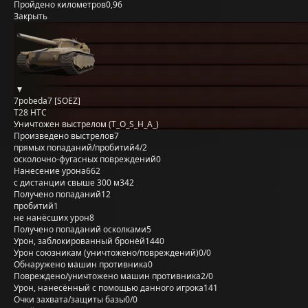
Пройдено километров
0,96
Закрыть
7pobeda7 [SOEZ]
T28 HTC
Уничтожен выстрелом (T_O_S_H_A_)
Произведено выстрелов
7
прямых попаданий/пробитий
4/2
осколочно-фугасных повреждений
0
Нанесение урона
662
с дистанции свыше 300 м
342
Получено попаданий
12
пробитий
1
не нанёсших урон
8
Получено попаданий осколками
5
Урон, заблокированный бронёй
1440
Урон союзникам (уничтожено/повреждений)
0/0
Обнаружено машин противника
0
Повреждено/уничтожено машин противника
2/0
Урон, нанесённый с помощью данного игрока
141
Очки захвата/защиты базы
0/0