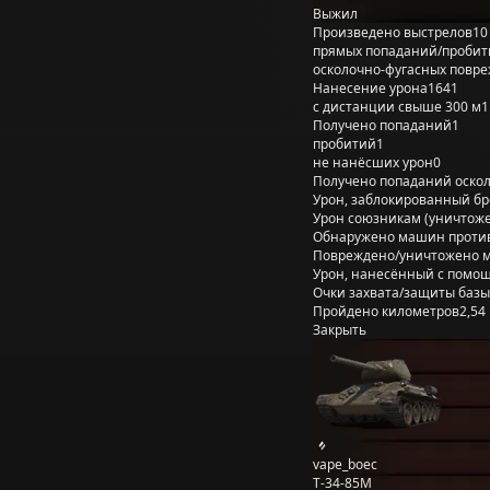
Выжил
Произведено выстрелов
10
прямых попаданий/пробит
осколочно-фугасных повр
Нанесение урона
1641
с дистанции свыше 300 м
1
Получено попаданий
1
пробитий
1
не нанёсших урон
0
Получено попаданий оско
Урон, заблокированный б
Урон союзникам (уничтож
Обнаружено машин проти
Повреждено/уничтожено 
Урон, нанесённый с помощ
Очки захвата/защиты базы
Пройдено километров
2,54
Закрыть
vape_boec
Т-34-85М