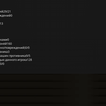
ий
29/21
еждений
0
13
лками
0
ронёй
160
ено/повреждений)
0/0
вника
3
машин противника
9/5
ью данного игрока
128
0/0