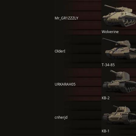
Mr_GR1ZZZLY
Wolverine
OlderI
Т-34-85
URKARAH05
КВ-2
cnherjd
КВ-1