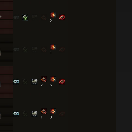
2
1
2
6
1
3