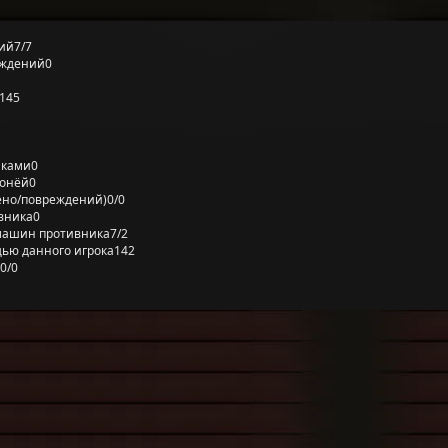
ий
7/7
еждений
0
145
лками
0
ронёй
0
ено/повреждений)
0/0
вника
0
машин противника
7/2
ью данного игрока
142
0/0