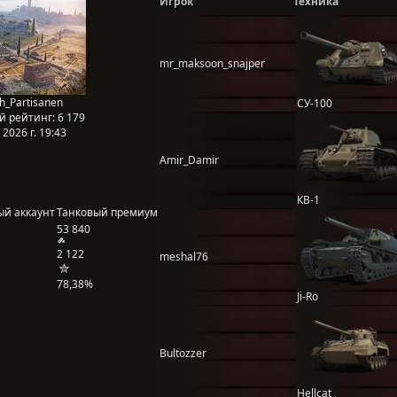
Игрок
Техника
mr_maksoon_snajper
h_Partisanen
СУ-100
й рейтинг:
6 179
2026 г. 19:43
Amir_Damir
КВ-1
ый аккаунт
Танковый премиум
53 840
2 122
meshal76
78,38%
Ji-Ro
Bultozzer
Hellcat