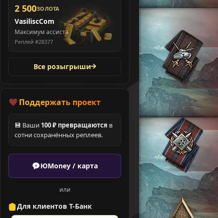
2 500
ЗОЛОТА
VasiliscCom
Максимум ассиста
Реплей #28377
Все розыгрыши
Поддержать проект
💾 Ваши
100 ₽ превращаются
в
сотни сохранённых реплеев.
ЮMoney / карта
или
Для клиентов Т-Банк