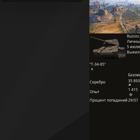
Russisc
Личны
5 июля 
Выжил
"Т-34-85"
Базов
35 893
Серебро
1 415
Опыт
Процент попаданий
29/37