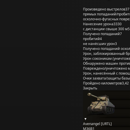
Произведено выстрелов
37
прямых попаданий/пробит
осколочно-фугасных повр
Нанесение урона
3330
с дистанции свыше 300 м
5
Получено попаданий
7
пробитий
4
не нанёсших урон
3
Получено попаданий оско
Урон, заблокированный б
Урон союзникам (уничтож
Обнаружено машин проти
Повреждено/уничтожено 
Урон, нанесённый с помощ
Очки захвата/защиты базы
Пройдено километров
3,42
Закрыть
Avenangel [URTL]
M36B1