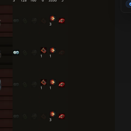
3
128
160
6
3330
5
3
1
1
1
1
3