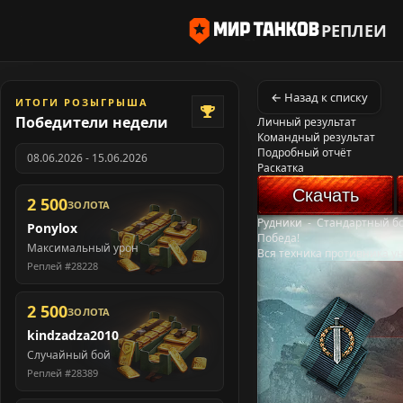
РЕПЛЕИ
← Назад к списку
ИТОГИ РОЗЫГРЫША
Победители недели
Личный результат
Командный результат
Подробный отчёт
08.06.2026 - 15.06.2026
Раскатка
Скачать
2 500
ЗОЛОТА
Рудники
-
Стандартный б
Ponylox
Победа!
Максимальный урон
Вся техника противника у
Реплей #28228
2 500
ЗОЛОТА
kindzadza2010
Случайный бой
Реплей #28389