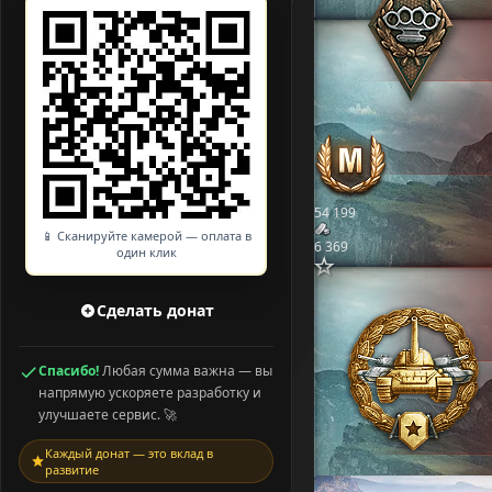
54 199
📱 Сканируйте камерой — оплата в
6 369
один клик
Сделать донат
Спасибо!
Любая сумма важна — вы
напрямую ускоряете разработку и
улучшаете сервис. 🚀
Каждый донат — это вклад в
развитие