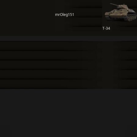
mrOleg151
Т-34