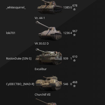
678
_whitesquirrel_
1385
0
Vz. 44-1
967
loki701
1236
4
VK 30.02 D
610
RostovDuke [SIN-S]
939
1
Excalibur
468
CyIIIECTBO_ [MAD-R]
546
0
Churchill VII