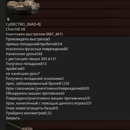
CyIIIECTBO_ [MAD-R]
Churchill VII
Уничтожен выстрелом (BBC_467)
Произведено выстрелов
5
прямых попаданий/пробитий
5/4
осколочно-фугасных повреждений
0
Нанесение урона
546
с дистанции свыше 300 м
121
Получено попаданий
13
пробитий
5
не нанёсших урон
7
Получено попаданий осколками
2
Урон, заблокированный бронёй
1230
Урон союзникам (уничтожено/повреждений)
0/0
Обнаружено машин противника
0
Повреждено/уничтожено машин противника
2/0
Урон, нанесённый с помощью данного игрока
331
Очки захвата/защиты базы
0/0
Пройдено километров
0,52
Закрыть