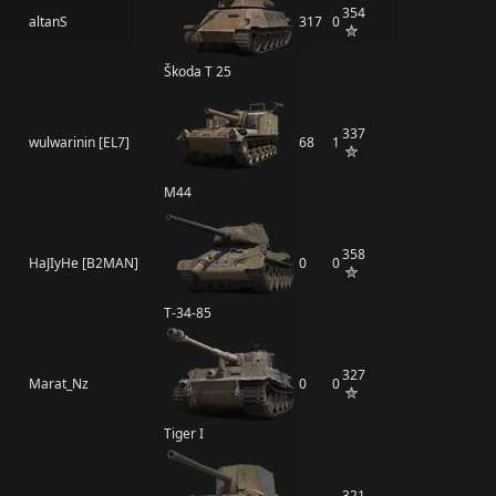
354
altanS
317
0
Škoda T 25
337
wulwarinin [EL7]
68
1
M44
358
HaJIyHe [B2MAN]
0
0
Т-34-85
327
Marat_Nz
0
0
Tiger I
321