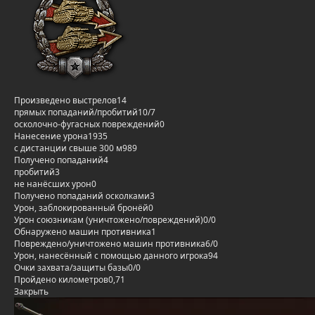
Произведено выстрелов
14
прямых попаданий/пробитий
10/7
осколочно-фугасных повреждений
0
Нанесение урона
1935
с дистанции свыше 300 м
989
Получено попаданий
4
пробитий
3
не нанёсших урон
0
Получено попаданий осколками
3
Урон, заблокированный бронёй
0
Урон союзникам (уничтожено/повреждений)
0/0
Обнаружено машин противника
1
Повреждено/уничтожено машин противника
6/0
Урон, нанесённый с помощью данного игрока
94
Очки захвата/защиты базы
0/0
Пройдено километров
0,71
Закрыть