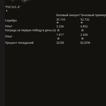
"FSV Sch. A"
Базовый аккаунт
Танковый премиу
35 155
52 732
Серебро
Опыт
3 234
4 852
Награда за первую победу в день (x)
1 617
2 426
Опыт
Процент попаданий
32/39
82,05%