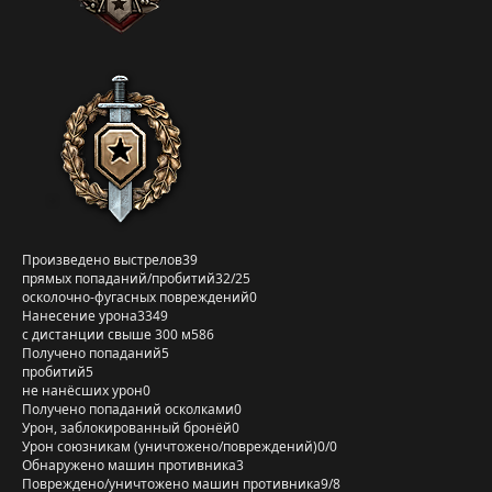
Произведено выстрелов
39
прямых попаданий/пробитий
32/25
осколочно-фугасных повреждений
0
Нанесение урона
3349
с дистанции свыше 300 м
586
Получено попаданий
5
пробитий
5
не нанёсших урон
0
Получено попаданий осколками
0
Урон, заблокированный бронёй
0
Урон союзникам (уничтожено/повреждений)
0/0
Обнаружено машин противника
3
Повреждено/уничтожено машин противника
9/8