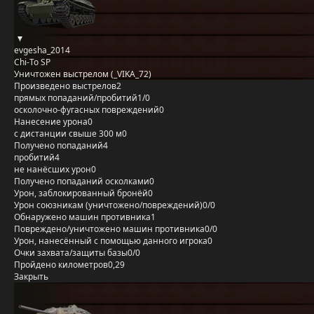
evgesha_2014
Chi-To SP
Уничтожен выстрелом (_VIKA_72)
Произведено выстрелов
2
прямых попаданий/пробитий
1/0
осколочно-фугасных повреждений
0
Нанесение урона
0
с дистанции свыше 300 м
0
Получено попаданий
4
пробитий
4
не нанёсших урон
0
Получено попаданий осколками
0
Урон, заблокированный бронёй
0
Урон союзникам (уничтожено/повреждений)
0/0
Обнаружено машин противника
1
Повреждено/уничтожено машин противника
0/0
Урон, нанесённый с помощью данного игрока
0
Очки захвата/защиты базы
0/0
Пройдено километров
0,29
Закрыть