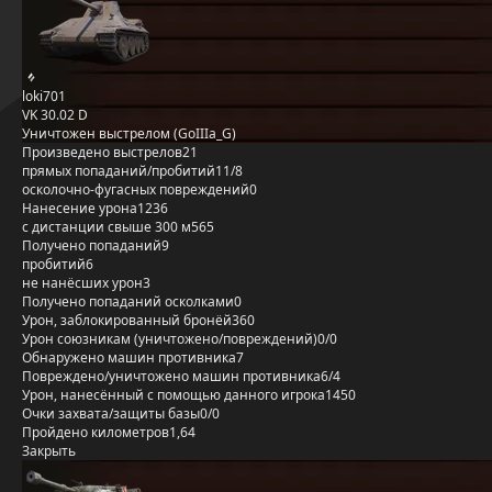
loki701
VK 30.02 D
Уничтожен выстрелом (GoIIIa_G)
Произведено выстрелов
21
прямых попаданий/пробитий
11/8
осколочно-фугасных повреждений
0
Нанесение урона
1236
с дистанции свыше 300 м
565
Получено попаданий
9
пробитий
6
не нанёсших урон
3
Получено попаданий осколками
0
Урон, заблокированный бронёй
360
Урон союзникам (уничтожено/повреждений)
0/0
Обнаружено машин противника
7
Повреждено/уничтожено машин противника
6/4
Урон, нанесённый с помощью данного игрока
1450
Очки захвата/защиты базы
0/0
Пройдено километров
1,64
Закрыть