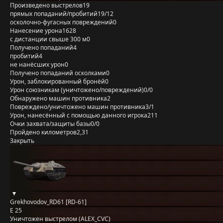
Произведено выстрелов
19
прямых попаданий/пробитий
19/12
осколочно-фугасных повреждений
0
Нанесение урона
1628
с дистанции свыше 300 м
0
Получено попаданий
4
пробитий
4
не нанёсших урон
0
Получено попаданий осколками
0
Урон, заблокированный бронёй
0
Урон союзникам (уничтожено/повреждений)
0/0
Обнаружено машин противника
2
Повреждено/уничтожено машин противника
3/1
Урон, нанесённый с помощью данного игрока
211
Очки захвата/защиты базы
0/0
Пройдено километров
2,31
Закрыть
Grekhovodov_RD61 [RD-61]
E 25
Уничтожен выстрелом (ALEX_CVC)