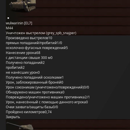
wulwarinin [EL7]
M44
Уничтожен выстрелом (grey_spb_snajper)
Произведено выстрелов
10
прямых попаданий/пробитий
1/0
осколочно-фугасных повреждений
5
Нанесение урона
68
с дистанции свыше 300 м
0
Получено попаданий
2
пробитий
2
не нанёсших урон
0
Получено попаданий осколками
1
Урон, заблокированный бронёй
0
Урон союзникам (уничтожено/повреждений)
0/0
Обнаружено машин противника
0
Повреждено/уничтожено машин противника
2/1
Урон, нанесённый с помощью данного игрока
0
Очки захвата/защиты базы
0/0
Пройдено километров
0,74
Закрыть