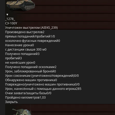
_1278_
СУ-100Y
Уничтожен выстрелом (AIEKS_239)
Произведено выстрелов
2
прямых попаданий/пробитий
1/0
осколочно-фугасных повреждений
0
Нанесение урона
0
с дистанции свыше 300 м
0
Получено попаданий
3
пробитий
3
не нанёсших урон
0
Получено попаданий осколками
2
Урон, заблокированный бронёй
0
Урон союзникам (уничтожено/повреждений)
0/0
Обнаружено машин противника
0
Повреждено/уничтожено машин противника
0/0
Урон, нанесённый с помощью данного игрока
285
Очки захвата/защиты базы
0/0
Пройдено километров
1,03
Закрыть