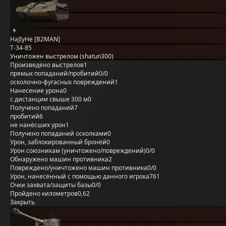
HaJIyHe [B2MAN]
Т-34-85
Уничтожен выстрелом (shatun300)
Произведено выстрелов
1
прямых попаданий/пробитий
0/0
осколочно-фугасных повреждений
1
Нанесение урона
0
с дистанции свыше 300 м
0
Получено попаданий
7
пробитий
6
не нанёсших урон
1
Получено попаданий осколками
0
Урон, заблокированный бронёй
0
Урон союзникам (уничтожено/повреждений)
0/0
Обнаружено машин противника
2
Повреждено/уничтожено машин противника
0/0
Урон, нанесённый с помощью данного игрока
761
Очки захвата/защиты базы
0/0
Пройдено километров
0,62
Закрыть