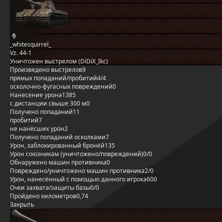
_whitesquirrel_
Vz. 44-1
Уничтожен выстрелом (DiDiX_Ikc)
Произведено выстрелов
9
прямых попаданий/пробитий
4/4
осколочно-фугасных повреждений
0
Нанесение урона
1385
с дистанции свыше 300 м
0
Получено попаданий
11
пробитий
7
не нанёсших урон
2
Получено попаданий осколками
7
Урон, заблокированный бронёй
135
Урон союзникам (уничтожено/повреждений)
0/0
Обнаружено машин противника
0
Повреждено/уничтожено машин противника
2/0
Урон, нанесённый с помощью данного игрока
600
Очки захвата/защиты базы
0/0
Пройдено километров
0,74
Закрыть