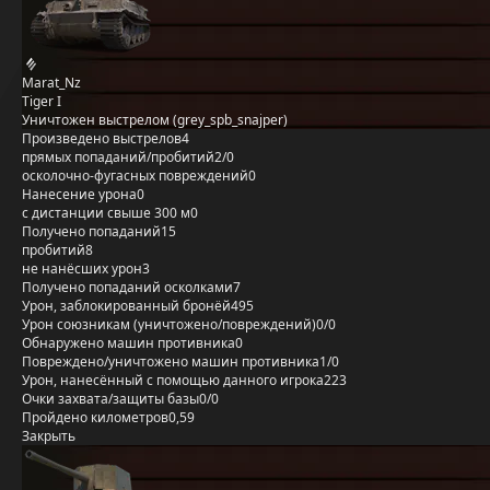
Marat_Nz
Tiger I
Уничтожен выстрелом (grey_spb_snajper)
Произведено выстрелов
4
прямых попаданий/пробитий
2/0
осколочно-фугасных повреждений
0
Нанесение урона
0
с дистанции свыше 300 м
0
Получено попаданий
15
пробитий
8
не нанёсших урон
3
Получено попаданий осколками
7
Урон, заблокированный бронёй
495
Урон союзникам (уничтожено/повреждений)
0/0
Обнаружено машин противника
0
Повреждено/уничтожено машин противника
1/0
Урон, нанесённый с помощью данного игрока
223
Очки захвата/защиты базы
0/0
Пройдено километров
0,59
Закрыть