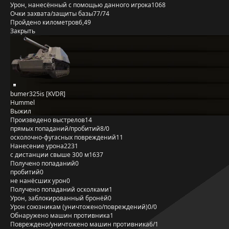
Урон, нанесённый с помощью данного игрока
1068
Очки захвата/защиты базы
77/74
Пройдено километров
6,49
Закрыть
bumer325is [KVDR]
Hummel
Выжил
Произведено выстрелов
14
прямых попаданий/пробитий
8/0
осколочно-фугасных повреждений
11
Нанесение урона
2231
с дистанции свыше 300 м
1637
Получено попаданий
0
пробитий
0
не нанёсших урон
0
Получено попаданий осколками
1
Урон, заблокированный бронёй
0
Урон союзникам (уничтожено/повреждений)
0/0
Обнаружено машин противника
1
Повреждено/уничтожено машин противника
6/1