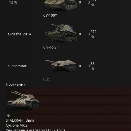
_1278_
0
0
СУ-100Y
272
evgesha_2014
0
0
Chi-To SP
38
suppersttar
0
0
E 25
Противник
STALKRAFT_Dima
Cyclone Mk.2
Уничтожен выстрелом (ALEX_CVC)