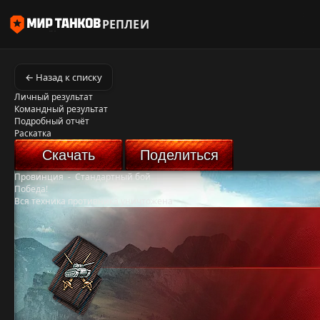
РЕПЛЕИ
← Назад к списку
Личный результат
Командный результат
Подробный отчёт
Раскатка
Скачать
Поделиться
Провинция
-
Стандартный бой
Победа!
Вся техника противника уничтожена