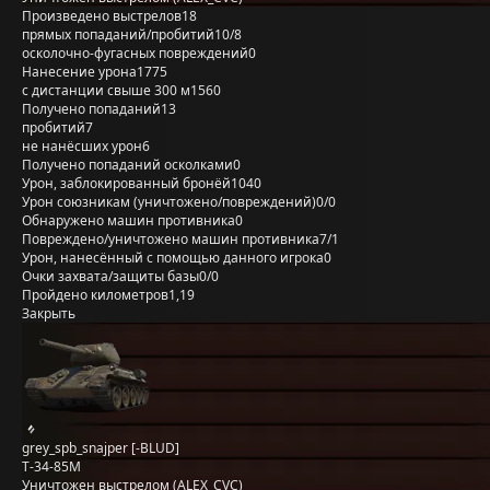
Произведено выстрелов
18
прямых попаданий/пробитий
10/8
осколочно-фугасных повреждений
0
Нанесение урона
1775
с дистанции свыше 300 м
1560
Получено попаданий
13
пробитий
7
не нанёсших урон
6
Получено попаданий осколками
0
Урон, заблокированный бронёй
1040
Урон союзникам (уничтожено/повреждений)
0/0
Обнаружено машин противника
0
Повреждено/уничтожено машин противника
7/1
Урон, нанесённый с помощью данного игрока
0
Очки захвата/защиты базы
0/0
Пройдено километров
1,19
Закрыть
grey_spb_snajper [-BLUD]
Т-34-85М
Уничтожен выстрелом (ALEX_CVC)