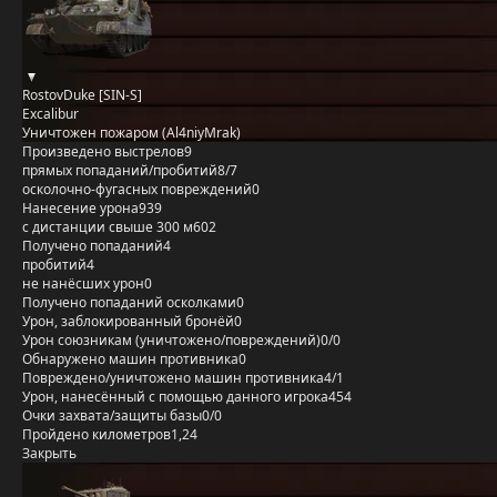
RostovDuke [SIN-S]
Excalibur
Уничтожен пожаром (Al4niyMrak)
Произведено выстрелов
9
прямых попаданий/пробитий
8/7
осколочно-фугасных повреждений
0
Нанесение урона
939
с дистанции свыше 300 м
602
Получено попаданий
4
пробитий
4
не нанёсших урон
0
Получено попаданий осколками
0
Урон, заблокированный бронёй
0
Урон союзникам (уничтожено/повреждений)
0/0
Обнаружено машин противника
0
Повреждено/уничтожено машин противника
4/1
Урон, нанесённый с помощью данного игрока
454
Очки захвата/защиты базы
0/0
Пройдено километров
1,24
Закрыть