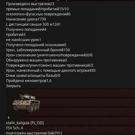
Произведено выстрелов
23
прямых попаданий/пробитий
15/10
осколочно-фугасных повреждений
0
Нанесение урона
1739
с дистанции свыше 300 м
1241
Получено попаданий
4
пробитий
3
не нанёсших урон
1
Получено попаданий осколками
0
Урон, заблокированный бронёй
150
Урон союзникам (уничтожено/повреждений)
0/0
Обнаружено машин противника
0
Повреждено/уничтожено машин противника
6/2
Урон, нанесённый с помощью данного игрока
430
Очки захвата/защиты базы
0/0
Пройдено километров
1,6
Закрыть
stalin_kaligula [PL_OD]
FSV Sch. A
Уничтожен выстрелом (loki701)