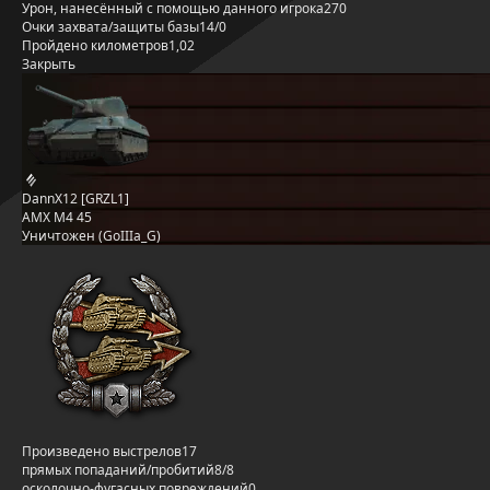
Урон, нанесённый с помощью данного игрока
270
Очки захвата/защиты базы
14/0
Пройдено километров
1,02
Закрыть
DannX12 [GRZL1]
AMX M4 45
Уничтожен (GoIIIa_G)
Произведено выстрелов
17
прямых попаданий/пробитий
8/8
осколочно-фугасных повреждений
0