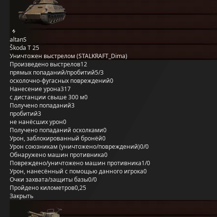
altanS
Škoda T 25
Уничтожен выстрелом (STALKRAFT_Dima)
Произведено выстрелов
12
прямых попаданий/пробитий
5/3
осколочно-фугасных повреждений
0
Нанесение урона
317
с дистанции свыше 300 м
0
Получено попаданий
3
пробитий
3
не нанёсших урон
0
Получено попаданий осколками
0
Урон, заблокированный бронёй
0
Урон союзникам (уничтожено/повреждений)
0/0
Обнаружено машин противника
0
Повреждено/уничтожено машин противника
1/0
Урон, нанесённый с помощью данного игрока
0
Очки захвата/защиты базы
0/0
Пройдено километров
0,25
Закрыть