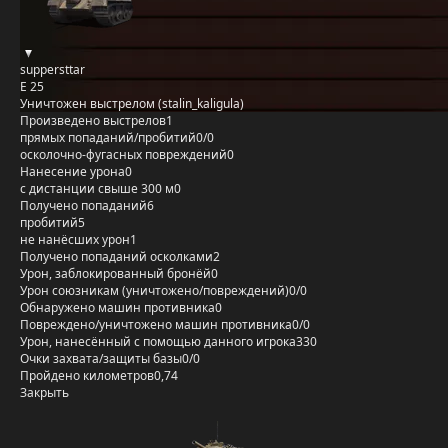
suppersttar
E 25
Уничтожен выстрелом (stalin_kaligula)
Произведено выстрелов
1
прямых попаданий/пробитий
0/0
осколочно-фугасных повреждений
0
Нанесение урона
0
с дистанции свыше 300 м
0
Получено попаданий
6
пробитий
5
не нанёсших урон
1
Получено попаданий осколками
2
Урон, заблокированный бронёй
0
Урон союзникам (уничтожено/повреждений)
0/0
Обнаружено машин противника
0
Повреждено/уничтожено машин противника
0/0
Урон, нанесённый с помощью данного игрока
330
Очки захвата/защиты базы
0/0
Пройдено километров
0,74
Закрыть