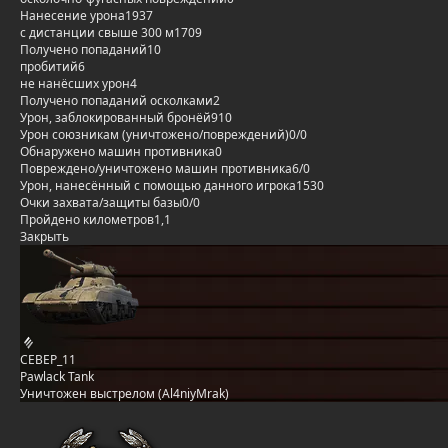
Нанесение урона
1937
с дистанции свыше 300 м
1709
Получено попаданий
10
пробитий
6
не нанёсших урон
4
Получено попаданий осколками
2
Урон, заблокированный бронёй
910
Урон союзникам (уничтожено/повреждений)
0/0
Обнаружено машин противника
0
Повреждено/уничтожено машин противника
6/0
Урон, нанесённый с помощью данного игрока
1530
Очки захвата/защиты базы
0/0
Пройдено километров
1,1
Закрыть
CEBEP_11
Pawlack Tank
Уничтожен выстрелом (Al4niyMrak)