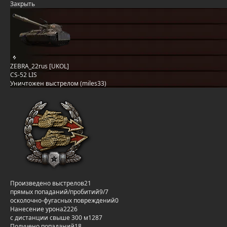
Закрыть
ZEBRA_22rus [UKOL]
CS-52 LIS
Уничтожен выстрелом (miles33)
Произведено выстрелов
21
прямых попаданий/пробитий
9/7
осколочно-фугасных повреждений
0
Нанесение урона
2226
с дистанции свыше 300 м
1287
Получено попаданий
18