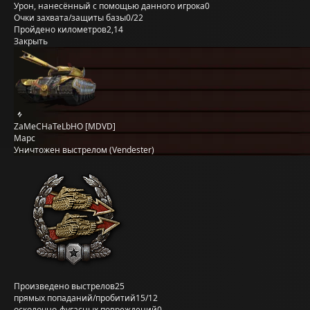
Урон, нанесённый с помощью данного игрока
0
Очки захвата/защиты базы
0/22
Пройдено километров
2,14
Закрыть
ZaMeCHaTeLbHO [MDVD]
Марс
Уничтожен выстрелом (Vendester)
Произведено выстрелов
25
прямых попаданий/пробитий
15/12
осколочно-фугасных повреждений
0