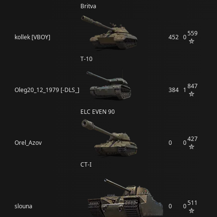
Britva
559
kollek [VBOY]
452
0
Т-10
847
Oleg20_12_1979 [-DLS_]
384
1
ELC EVEN 90
427
Orel_Azov
0
0
СТ-I
511
slouna
0
0