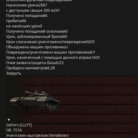
Нанесение урона
2887
с дистанции свыше 300 м
241
Получено попаданий
6
пробитий
6
не нанёсших урон
0
Получено попаданий осколками
0
Урон, заблокированный бронёй
0
Урон союзникам (уничтожено/повреждений)
0/0
Обнаружено машин противника
1
Повреждено/уничтожено машин противника
8/1
Урон, нанесённый с помощью данного игрока
1605
Очки захвата/защиты базы
0/22
Пройдено километров
6,38
Закрыть
GeFors [LLLYT]
Об. 757А
Уничтожен выстрелом (Vendester)