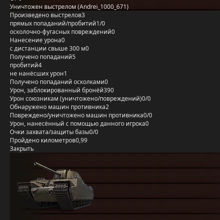
Уничтожен выстрелом (Andrei_1000_671)
Произведено выстрелов
3
прямых попаданий/пробитий
1/0
осколочно-фугасных повреждений
0
Нанесение урона
0
с дистанции свыше 300 м
0
Получено попаданий
5
пробитий
4
не нанёсших урон
1
Получено попаданий осколками
0
Урон, заблокированный бронёй
390
Урон союзникам (уничтожено/повреждений)
0/0
Обнаружено машин противника
2
Повреждено/уничтожено машин противника
0/0
Урон, нанесённый с помощью данного игрока
0
Очки захвата/защиты базы
0/0
Пройдено километров
0,99
Закрыть