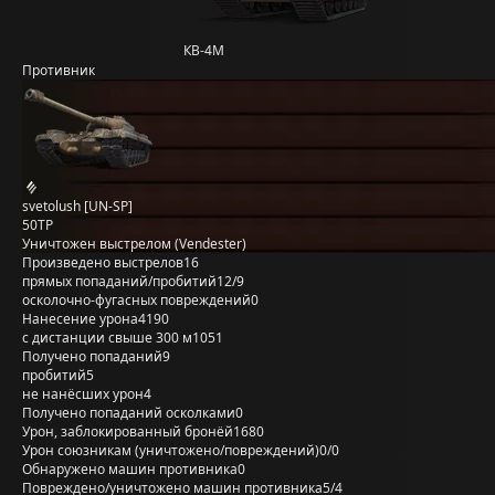
КВ-4М
Противник
svetolush [UN-SP]
50TP
Уничтожен выстрелом (Vendester)
Произведено выстрелов
16
прямых попаданий/пробитий
12/9
осколочно-фугасных повреждений
0
Нанесение урона
4190
с дистанции свыше 300 м
1051
Получено попаданий
9
пробитий
5
не нанёсших урон
4
Получено попаданий осколками
0
Урон, заблокированный бронёй
1680
Урон союзникам (уничтожено/повреждений)
0/0
Обнаружено машин противника
0
Повреждено/уничтожено машин противника
5/4