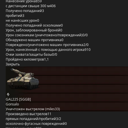
Нанесение урона
859
с дистанции свыше 300 м
406
Получено попаданий
3
пробитий
3
не нанёсших урон
0
Получено попаданий осколками
0
Урон, заблокированный бронёй
0
Урон союзникам (уничтожено/повреждений)
0/0
Обнаружено машин противника
0
Повреждено/уничтожено машин противника
2/0
Урон, нанесённый с помощью данного игрока
910
Очки захвата/защиты базы
0/0
Пройдено километров
1,1
Закрыть
GAL225 [SGGB]
Gonsalo
Уничтожен выстрелом (miles33)
Произведено выстрелов
11
прямых попаданий/пробитий
3/2
осколочно-фугасных повреждений
0