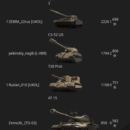
2
698
1
ZEBRA_22rus [UKOL]
2226
1
CS-52 LIS
806
pekinskiy_nagib [L-VBR]
1794
2
T28 Prot.
751
1
Ruslan_010 [UKOL]
1108
0
AT 15
582
Zema36_ [TD-03]
859
0