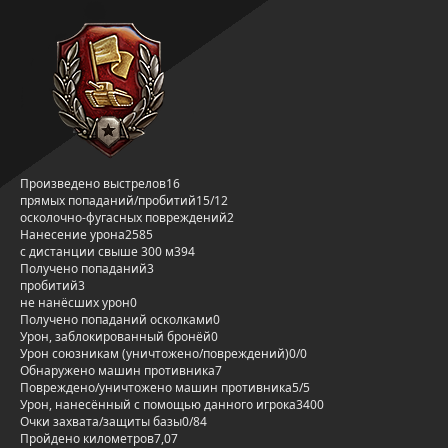
Произведено выстрелов
16
прямых попаданий/пробитий
15/12
осколочно-фугасных повреждений
2
Нанесение урона
2585
с дистанции свыше 300 м
394
Получено попаданий
3
пробитий
3
не нанёсших урон
0
Получено попаданий осколками
0
Урон, заблокированный бронёй
0
Урон союзникам (уничтожено/повреждений)
0/0
Обнаружено машин противника
7
Повреждено/уничтожено машин противника
5/5
Урон, нанесённый с помощью данного игрока
3400
Очки захвата/защиты базы
0/84
Пройдено километров
7,07