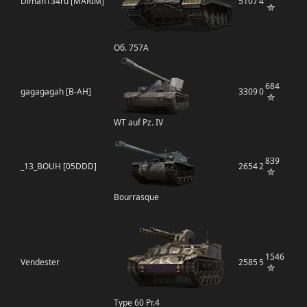
Diman134ru [MARIM]
5107
4
Об. 757А
684
gagagagah [B-AH]
3309
0
WT auf Pz. IV
839
_13_BOUH [05DDD]
2654
2
Bourrasque
1546
Vendester
2585
5
Type 60 Pr.4