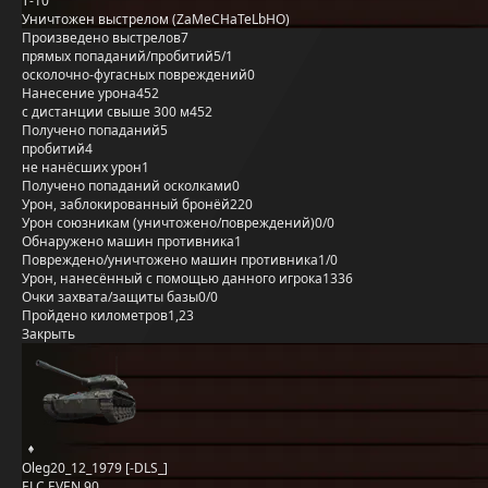
Т-10
Уничтожен выстрелом (ZaMeCHaTeLbHO)
Произведено выстрелов
7
прямых попаданий/пробитий
5/1
осколочно-фугасных повреждений
0
Нанесение урона
452
с дистанции свыше 300 м
452
Получено попаданий
5
пробитий
4
не нанёсших урон
1
Получено попаданий осколками
0
Урон, заблокированный бронёй
220
Урон союзникам (уничтожено/повреждений)
0/0
Обнаружено машин противника
1
Повреждено/уничтожено машин противника
1/0
Урон, нанесённый с помощью данного игрока
1336
Очки захвата/защиты базы
0/0
Пройдено километров
1,23
Закрыть
Oleg20_12_1979 [-DLS_]
ELC EVEN 90