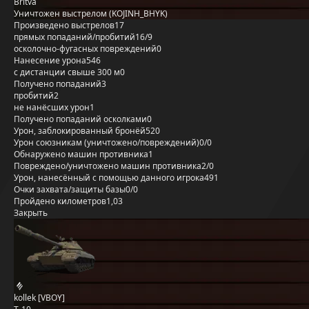
Britva
Уничтожен выстрелом (KOJINH_BHYK)
Произведено выстрелов
17
прямых попаданий/пробитий
16/9
осколочно-фугасных повреждений
0
Нанесение урона
546
с дистанции свыше 300 м
0
Получено попаданий
3
пробитий
2
не нанёсших урон
1
Получено попаданий осколками
0
Урон, заблокированный бронёй
520
Урон союзникам (уничтожено/повреждений)
0/0
Обнаружено машин противника
1
Повреждено/уничтожено машин противника
2/0
Урон, нанесённый с помощью данного игрока
491
Очки захвата/защиты базы
0/0
Пройдено километров
1,03
Закрыть
kollek [VBOY]