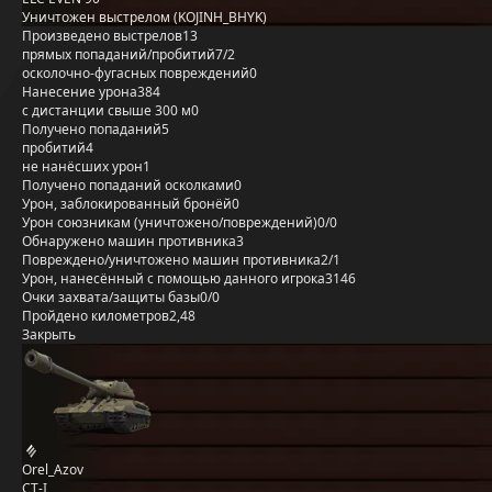
Уничтожен выстрелом (KOJINH_BHYK)
Произведено выстрелов
13
прямых попаданий/пробитий
7/2
осколочно-фугасных повреждений
0
Нанесение урона
384
с дистанции свыше 300 м
0
Получено попаданий
5
пробитий
4
не нанёсших урон
1
Получено попаданий осколками
0
Урон, заблокированный бронёй
0
Урон союзникам (уничтожено/повреждений)
0/0
Обнаружено машин противника
3
Повреждено/уничтожено машин противника
2/1
Урон, нанесённый с помощью данного игрока
3146
Очки захвата/защиты базы
0/0
Пройдено километров
2,48
Закрыть
Orel_Azov
СТ-I