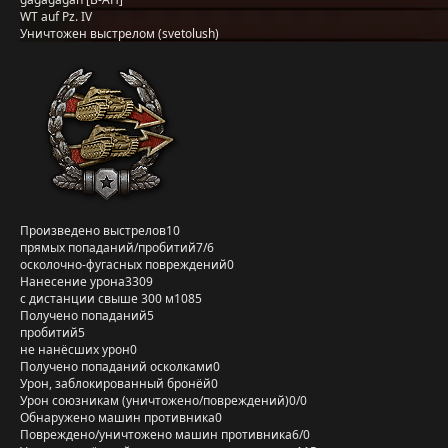
WT auf Pz. IV
Уничтожен выстрелом (svetolush)
Произведено выстрелов
10
прямых попаданий/пробитий
7/6
осколочно-фугасных повреждений
0
Нанесение урона
3309
с дистанции свыше 300 м
1085
Получено попаданий
5
пробитий
5
не нанёсших урон
0
Получено попаданий осколками
0
Урон, заблокированный бронёй
0
Урон союзникам (уничтожено/повреждений)
0/0
Обнаружено машин противника
0
Повреждено/уничтожено машин противника
6/0