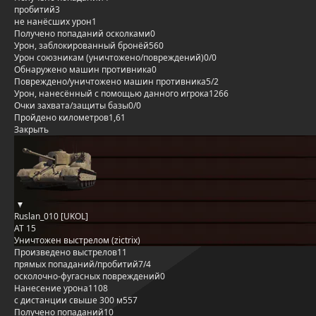
пробитий
3
не нанёсших урон
1
Получено попаданий осколками
0
Урон, заблокированный бронёй
560
Урон союзникам (уничтожено/повреждений)
0/0
Обнаружено машин противника
0
Повреждено/уничтожено машин противника
5/2
Урон, нанесённый с помощью данного игрока
1266
Очки захвата/защиты базы
0/0
Пройдено километров
1,61
Закрыть
Ruslan_010 [UKOL]
AT 15
Уничтожен выстрелом (zictrix)
Произведено выстрелов
11
прямых попаданий/пробитий
7/4
осколочно-фугасных повреждений
0
Нанесение урона
1108
с дистанции свыше 300 м
557
Получено попаданий
10