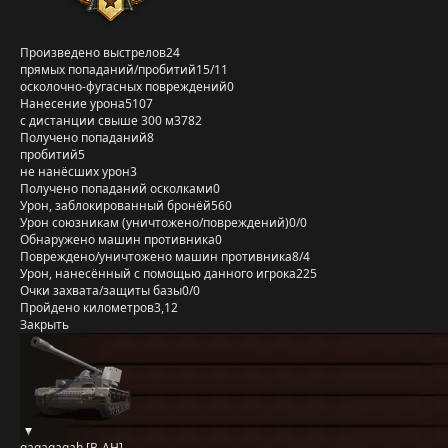
Произведено выстрелов
24
прямых попаданий/пробитий
15/11
осколочно-фугасных повреждений
0
Нанесение урона
5107
с дистанции свыше 300 м
3782
Получено попаданий
8
пробитий
5
не нанёсших урон
3
Получено попаданий осколками
0
Урон, заблокированный бронёй
560
Урон союзникам (уничтожено/повреждений)
0/0
Обнаружено машин противника
0
Повреждено/уничтожено машин противника
8/4
Урон, нанесённый с помощью данного игрока
225
Очки захвата/защиты базы
0/0
Пройдено километров
3,12
Закрыть
gagagagah [B-AH]