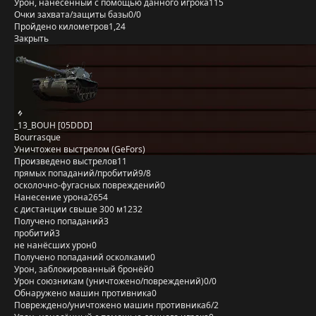
Урон, нанесённый с помощью данного игрока
115
Очки захвата/защиты базы
0/0
Пройдено километров
1,24
Закрыть
_13_BOUH [05DDD]
Bourrasque
Уничтожен выстрелом (GeFors)
Произведено выстрелов
11
прямых попаданий/пробитий
9/8
осколочно-фугасных повреждений
0
Нанесение урона
2654
с дистанции свыше 300 м
1232
Получено попаданий
3
пробитий
3
не нанёсших урон
0
Получено попаданий осколками
0
Урон, заблокированный бронёй
0
Урон союзникам (уничтожено/повреждений)
0/0
Обнаружено машин противника
0
Повреждено/уничтожено машин противника
6/2