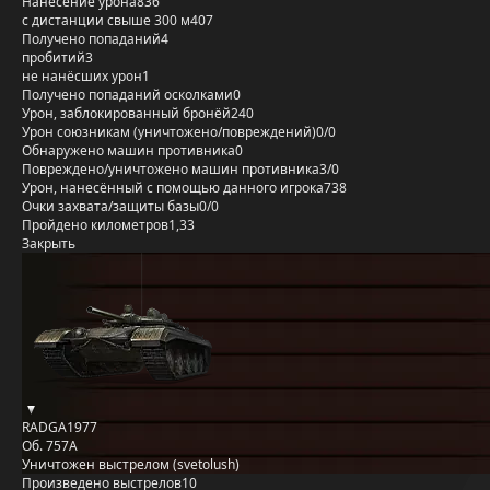
Нанесение урона
836
с дистанции свыше 300 м
407
Получено попаданий
4
пробитий
3
не нанёсших урон
1
Получено попаданий осколками
0
Урон, заблокированный бронёй
240
Урон союзникам (уничтожено/повреждений)
0/0
Обнаружено машин противника
0
Повреждено/уничтожено машин противника
3/0
Урон, нанесённый с помощью данного игрока
738
Очки захвата/защиты базы
0/0
Пройдено километров
1,33
Закрыть
RADGA1977
Об. 757А
Уничтожен выстрелом (svetolush)
Произведено выстрелов
10