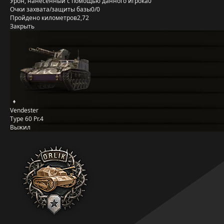
Урон, нанесённый с помощью данного игрока
0
Очки захвата/защиты базы
0/0
Пройдено километров
2,72
Закрыть
Vendester
Type 60 Pr.4
Выжил