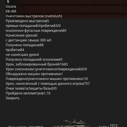
slouna
КВ-4М
Уничтожен выстрелом (svetolush)
Произведено выстрелов
5
прямых попаданий/пробитий
3/0
осколочно-фугасных повреждений
0
Нанесение урона
0
с дистанции свыше 300 м
0
Получено попаданий
8
пробитий
4
не нанёсших урон
4
Получено попаданий осколками
0
Урон, заблокированный бронёй
1660
Урон союзникам (уничтожено/повреждений)
0/0
Обнаружено машин противника
1
Повреждено/уничтожено машин противника
1/0
Урон, нанесённый с помощью данного игрока
757
Очки захвата/защиты базы
0/0
Пройдено километров
1,16
Закрыть
1012