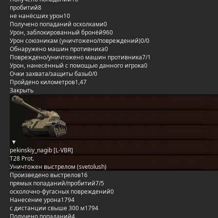
пробитий
8
не нанёсших урон
10
Получено попаданий осколками
0
Урон, заблокированный бронёй
960
Урон союзникам (уничтожено/повреждений)
0/0
Обнаружено машин противника
0
Повреждено/уничтожено машин противника
7/1
Урон, нанесённый с помощью данного игрока
0
Очки захвата/защиты базы
0/0
Пройдено километров
1,47
Закрыть
pekinskiy_nagib [L-VBR]
T28 Prot.
Уничтожен выстрелом (svetolush)
Произведено выстрелов
16
прямых попаданий/пробитий
7/5
осколочно-фугасных повреждений
0
Нанесение урона
1794
с дистанции свыше 300 м
1794
Получено попаданий
4