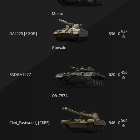
Молот
627
GAL225 [SGGB]
836
0
Gonsalo
450
RADGA1977
620
0
Об. 757А
564
Clint_Eastwood_ [CKRP]
546
0