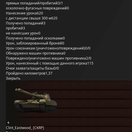
прямых попаданий/пробитий
3/1
осколочно-фугасных повреждений
0
Нанесение урона
620
с дистанции свыше 300 м
620
Получено попаданий
3
пробитий
3
не нанёсших урон
0
Получено попаданий осколками
0
Урон, заблокированный бронёй
0
Урон союзникам (уничтожено/повреждений)
0/0
Обнаружено машин противника
0
Повреждено/уничтожено машин противника
2/0
Урон, нанесённый с помощью данного игрока
115
Очки захвата/защиты базы
0/0
Пройдено километров
1,37
Закрыть
Clint_Eastwood_ [CKRP]