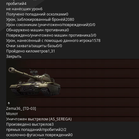
пробитий
4
не нанёсших урон
6
Получено попаданий осколками
0
Урон, заблокированный бронёй
2080
Урон союзникам (уничтожено/повреждений)
0/0
Обнаружено машин противника
0
Повреждено/уничтожено машин противника
3/0
Урон, нанесённый с помощью данного игрока
1578
Очки захвата/защиты базы
0/0
Пройдено километров
1,31
Закрыть
Zema36_ [TD-03]
Молот
Уничтожен выстрелом (AS_SEREGA)
Произведено выстрелов
3
прямых попаданий/пробитий
2/2
осколочно-фугасных повреждений
0