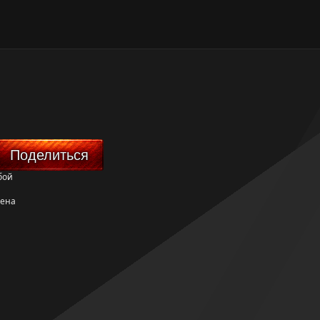
Поделиться
бой
жена