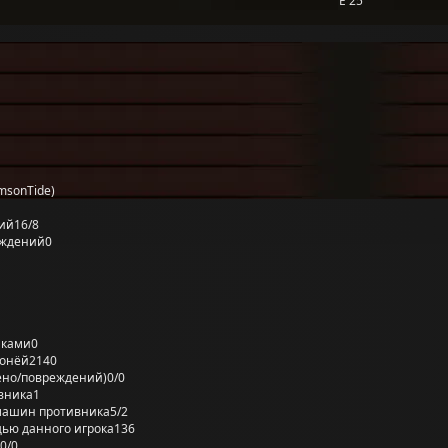
E 25
msonTide)
ий
16/8
еждений
0
лками
0
ронёй
2140
ено/повреждений)
0/0
вника
1
машин противника
5/2
ью данного игрока
136
0/0