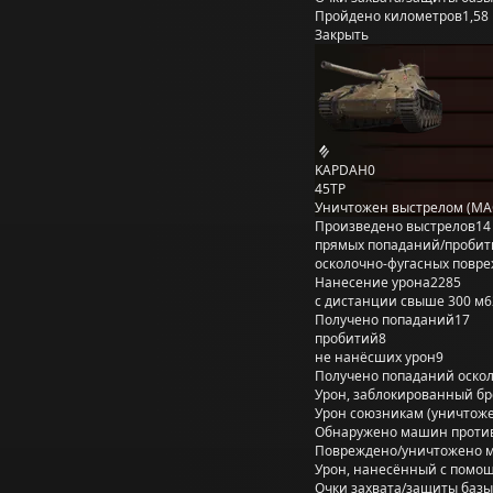
Пройдено километров
1,58
Закрыть
KAPDAH0
45TP
Уничтожен выстрелом (MA
Произведено выстрелов
14
прямых попаданий/пробит
осколочно-фугасных повр
Нанесение урона
2285
с дистанции свыше 300 м
6
Получено попаданий
17
пробитий
8
не нанёсших урон
9
Получено попаданий оско
Урон, заблокированный б
Урон союзникам (уничтож
Обнаружено машин проти
Повреждено/уничтожено 
Урон, нанесённый с помощ
Очки захвата/защиты базы