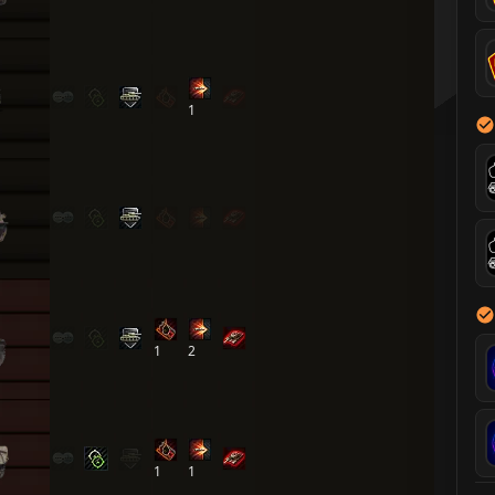
1
1
2
1
1