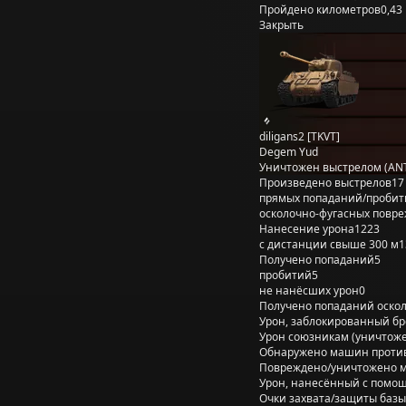
Пройдено километров
0,43
Закрыть
diligans2 [TKVT]
Degem Yud
Уничтожен выстрелом (AN
Произведено выстрелов
17
прямых попаданий/пробит
осколочно-фугасных повр
Нанесение урона
1223
с дистанции свыше 300 м
1
Получено попаданий
5
пробитий
5
не нанёсших урон
0
Получено попаданий оско
Урон, заблокированный б
Урон союзникам (уничтож
Обнаружено машин проти
Повреждено/уничтожено 
Урон, нанесённый с помощ
Очки захвата/защиты базы