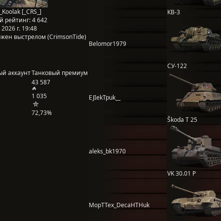
_Koolak [_CRS_]
КВ-3
й рейтинг:
4 642
2026 г. 19:48
жен выстрелом (CrimsonTide)
Belomor1979
СУ-122
ый аккаунт
Танковый премиум
43 587
1 035
EJIekTpuk__
72,73%
Škoda T 25
aleks_bk1970
VK 30.01 P
MopTTex_DecaHTHuk