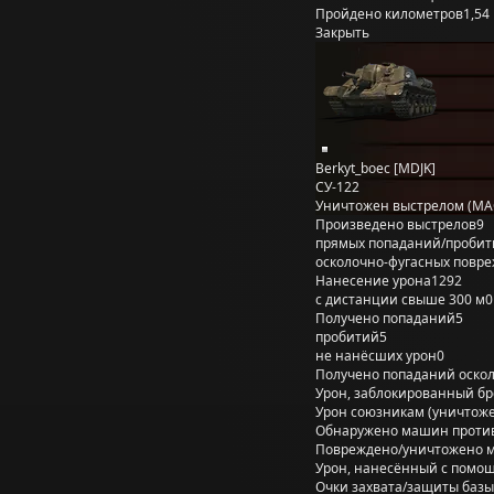
Пройдено километров
1,54
Закрыть
Berkyt_boec [MDJK]
СУ-122
Уничтожен выстрелом (MA
Произведено выстрелов
9
прямых попаданий/пробит
осколочно-фугасных повр
Нанесение урона
1292
с дистанции свыше 300 м
0
Получено попаданий
5
пробитий
5
не нанёсших урон
0
Получено попаданий оско
Урон, заблокированный б
Урон союзникам (уничтож
Обнаружено машин проти
Повреждено/уничтожено 
Урон, нанесённый с помощ
Очки захвата/защиты базы