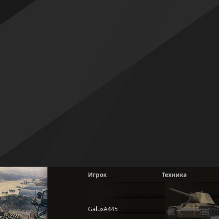
Игрок
Техника
GaluxA445