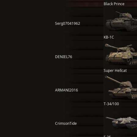
Black Prince
Serg07041962
КВ-1С
DENIEL76
Super Hellcat
ARMANI2016
T-34/100
CrimsonTide