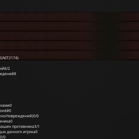
GNIT2174)
ий
6/2
еждений
8
лками
0
ронёй
0
ено/повреждений)
0/0
вника
0
машин противника
3/1
ью данного игрока
0
0/0