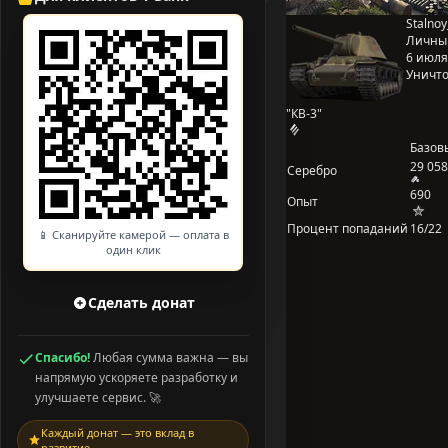
Stalnoy
Личны
6 июля 
Уничто
"КВ-3"
Базов
29 058
Серебро
690
Опыт
Процент попаданий
16/22
📱 Сканируйте камерой — оплата в
один клик
Сделать донат
Спасибо!
Любая сумма важна — вы
напрямую ускоряете разработку и
улучшаете сервис. 🚀
Каждый донат — это вклад в
развитие