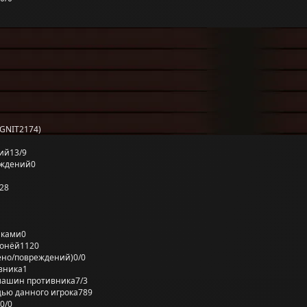
GNIT2174)
ий
13/9
еждений
0
28
лками
0
ронёй
1120
ено/повреждений)
0/0
вника
1
машин противника
7/3
ью данного игрока
789
0/0