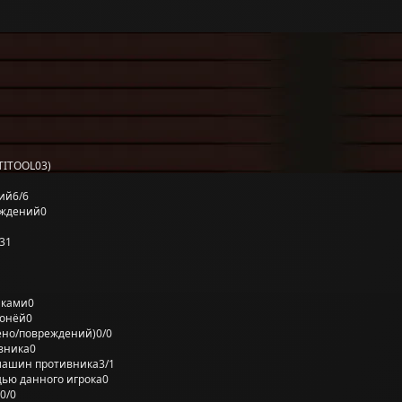
TITOOL03)
ий
6/6
еждений
0
31
лками
0
ронёй
0
ено/повреждений)
0/0
вника
0
машин противника
3/1
ью данного игрока
0
0/0