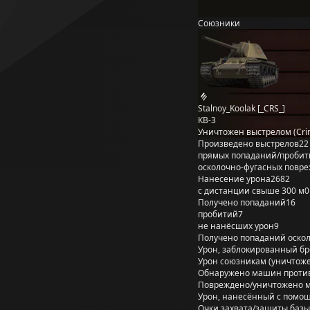
Союзники
Stalnoy_Koolak [_CRS_]
КВ-3
Уничтожен выстрелом (Cri
Произведено выстрелов
22
прямых попаданий/пробит
осколочно-фугасных повр
Нанесение урона
2682
с дистанции свыше 300 м
0
Получено попаданий
16
пробитий
7
не нанёсших урон
9
Получено попаданий оско
Урон, заблокированный б
Урон союзникам (уничтож
Обнаружено машин проти
Повреждено/уничтожено 
Урон, нанесённый с помощ
Очки захвата/защиты базы