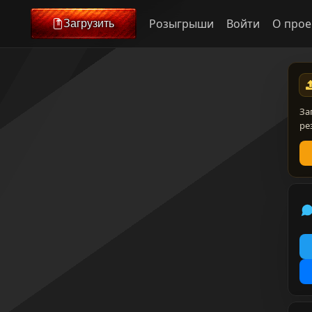
Розыгрыши
Войти
О прое
Загрузить
За
ре