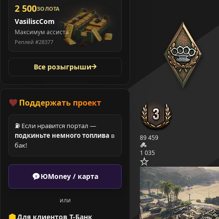
2 500
ЗОЛОТА
VasiliscCom
Максимум ассиста
Реплей #28377
Все розыгрыши
Поддержать проект
⛽ Если нравится портал —
подкиньте немного топлива
в
89 459
бак!
1 035
ЮMoney / карта
или
Для клиентов Т-Банк