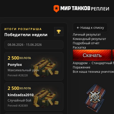
РЕПЛЕИ
← Назад к списку
ИТОГИ РОЗЫГРЫША
Победители недели
Личный результат
Командный результат
Подробный отчёт
08.06.2026 - 15.06.2026
Раскатка
Скачать
2 500
ЗОЛОТА
Аэродром
-
Стандартный 
Ponylox
Поражение
Максимальный урон
Вся наша техника уничто
Реплей #28228
2 500
ЗОЛОТА
kindzadza2010
Случайный бой
Реплей #28389