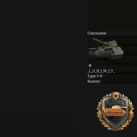
Союзники
_L_U_B_I_M_I_Y_
Type 5 H
Выжил