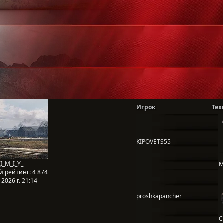
Игрок
Тех
KIPOVETS55
I_M_I_Y_
М
й рейтинг:
4 874
2026 г. 21:14
proshkapancher
C