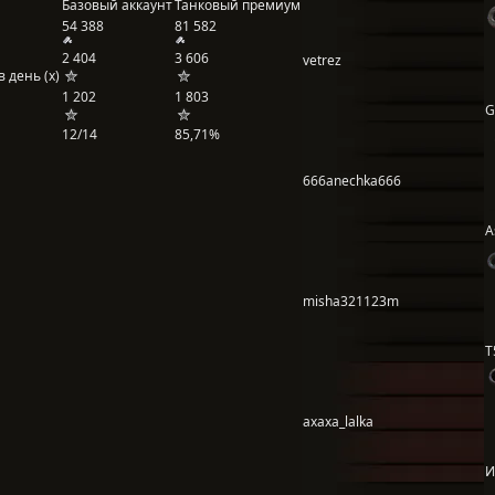
Базовый аккаунт
Танковый премиум
54 388
81 582
2 404
3 606
vetrez
 день (x)
1 202
1 803
G
12/14
85,71%
666anechka666
A
misha321123m
T
axaxa_lalka
И