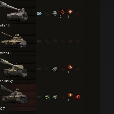
2
1
rille 15
stron-FL
1
57 Heavy
1
С-7