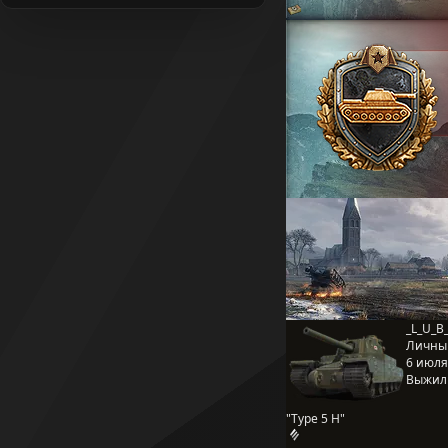
_L_U_B_
Личны
6 июля 
Выжил
"Type 5 H"