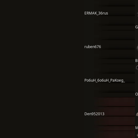
ERMAK_36rus
G
ruben676
B
Po6uH_6o6uH_PaKoeg_
О
Den952013
M