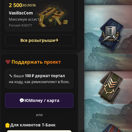
2 500
ЗОЛОТА
VasiliscCom
Максимум ассиста
Реплей #28377
Все розыгрыши
Поддержать проект
🔧 Ваши
100 ₽ держат портал
на ходу, как ремкомплект в бою.
ЮMoney / карта
или
Для клиентов Т-Банк