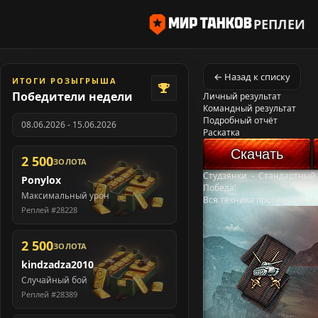
РЕПЛЕИ
← Назад к списку
ИТОГИ РОЗЫГРЫША
Победители недели
Личный результат
Командный результат
Подробный отчёт
08.06.2026 - 15.06.2026
Раскатка
Скачать
2 500
ЗОЛОТА
Студзянки
-
Стандартный
Ponylox
Победа!
Максимальный урон
Вся техника противника у
Реплей #28228
2 500
ЗОЛОТА
kindzadza2010
Случайный бой
Реплей #28389