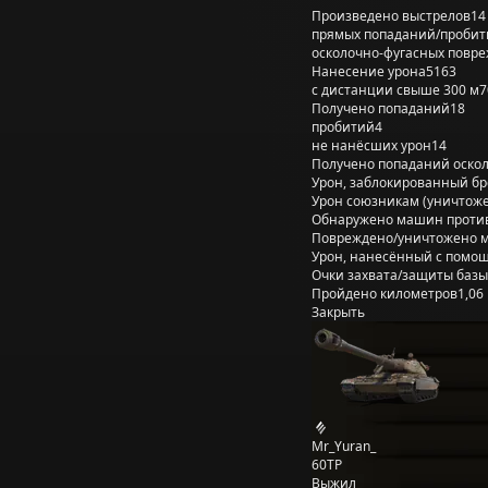
Произведено выстрелов
14
прямых попаданий/пробит
осколочно-фугасных повр
Нанесение урона
5163
с дистанции свыше 300 м
7
Получено попаданий
18
пробитий
4
не нанёсших урон
14
Получено попаданий оско
Урон, заблокированный б
Урон союзникам (уничтож
Обнаружено машин проти
Повреждено/уничтожено 
Урон, нанесённый с помощ
Очки захвата/защиты базы
Пройдено километров
1,06
Закрыть
Mr_Yuran_
60TP
Выжил