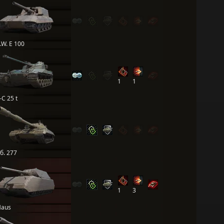
.W. E 100
1
1
-C 25 t
б. 277
1
3
aus