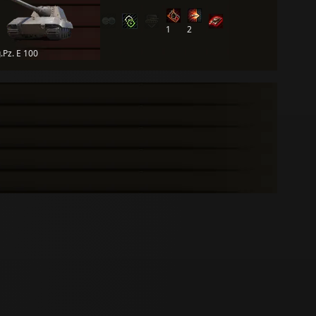
1
2
g.Pz. E 100