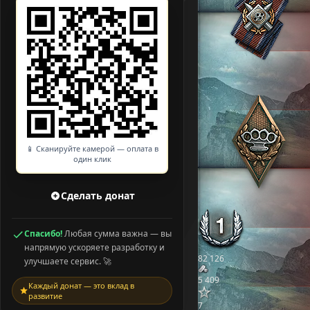
📱 Сканируйте камерой — оплата в
один клик
Сделать донат
Спасибо!
Любая сумма важна — вы
напрямую ускоряете разработку и
82 126
улучшаете сервис. 🚀
5 409
Каждый донат — это вклад в
развитие
7