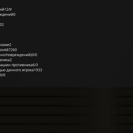
ий
12/9
еждений
0
02
лками
2
ронёй
7260
ено/повреждений)
0/0
вника
2
машин противника
6/3
ью данного игрока
1933
0/0