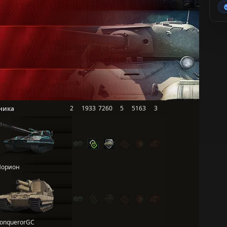
2
1933
7260
5
5163
3
ника
орион
onquerorGC