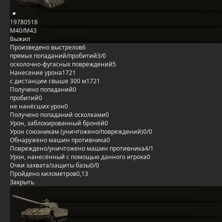
19780518
M40/M43
Выжил
Произведено выстрелов
6
прямых попаданий/пробитий
3/0
осколочно-фугасных повреждений
5
Нанесение урона
1721
с дистанции свыше 300 м
1721
Получено попаданий
0
пробитий
0
не нанёсших урон
0
Получено попаданий осколками
0
Урон, заблокированный бронёй
0
Урон союзникам (уничтожено/повреждений)
0/0
Обнаружено машин противника
0
Повреждено/уничтожено машин противника
4/1
Урон, нанесённый с помощью данного игрока
0
Очки захвата/защиты базы
0/0
Пройдено километров
0,13
Закрыть