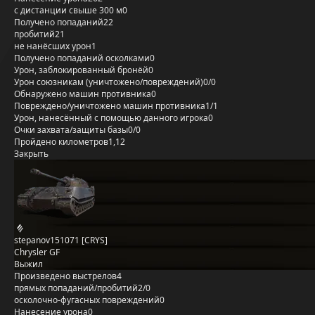
с дистанции свыше 300 м
0
Получено попаданий
22
пробитий
21
не нанёсших урон
1
Получено попаданий осколками
0
Урон, заблокированный бронёй
0
Урон союзникам (уничтожено/повреждений)
0/0
Обнаружено машин противника
0
Повреждено/уничтожено машин противника
1/1
Урон, нанесённый с помощью данного игрока
0
Очки захвата/защиты базы
0/0
Пройдено километров
1,12
Закрыть
stepanov151071 [CRYS]
Chrysler GF
Выжил
Произведено выстрелов
4
прямых попаданий/пробитий
2/0
осколочно-фугасных повреждений
0
Нанесение урона
0