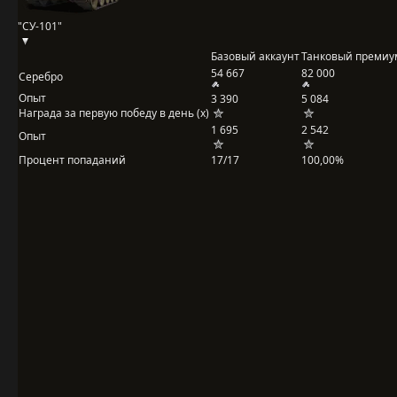
"СУ-101"
Базовый аккаунт
Танковый премиу
54 667
82 000
Серебро
Опыт
3 390
5 084
Награда за первую победу в день (x)
1 695
2 542
Опыт
Процент попаданий
17/17
100,00%