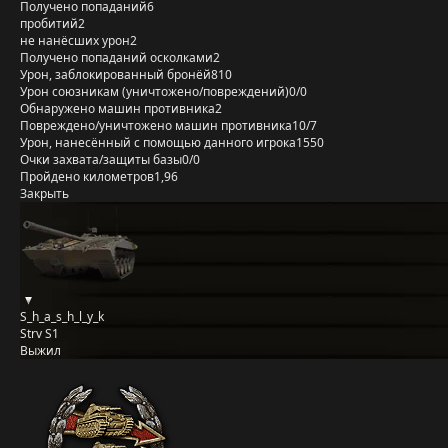
Получено попаданий
6
пробитий
2
не нанёсших урон
2
Получено попаданий осколками
2
Урон, заблокированный бронёй
810
Урон союзникам (уничтожено/повреждений)
0/0
Обнаружено машин противника
2
Повреждено/уничтожено машин противника
10/7
Урон, нанесённый с помощью данного игрока
1550
Очки захвата/защиты базы
0/0
Пройдено километров
1,96
Закрыть
S_h_a_s_h_l_y_k
Strv S1
Выжил