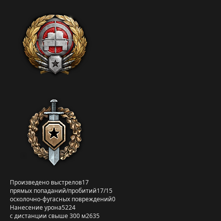
Произведено выстрелов
17
прямых попаданий/пробитий
17/15
осколочно-фугасных повреждений
0
Нанесение урона
5224
с дистанции свыше 300 м
2635