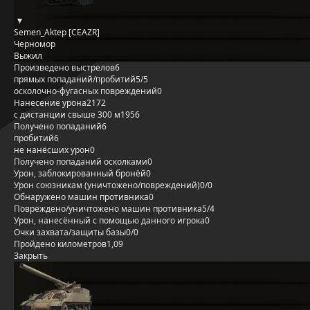
Semen_Aktep [CEAZR]
Черномор
Выжил
Произведено выстрелов
6
прямых попаданий/пробитий
5/5
осколочно-фугасных повреждений
0
Нанесение урона
2172
с дистанции свыше 300 м
1956
Получено попаданий
6
пробитий
6
не нанёсших урон
0
Получено попаданий осколками
0
Урон, заблокированный бронёй
0
Урон союзникам (уничтожено/повреждений)
0/0
Обнаружено машин противника
0
Повреждено/уничтожено машин противника
5/4
Урон, нанесённый с помощью данного игрока
0
Очки захвата/защиты базы
0/0
Пройдено километров
1,09
Закрыть