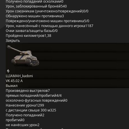
Получено попаданий осколками
0
Урон, заблокированный бронёй
540
Урон союзникам (уничтожено/повреждений)
0/0
Обнаружено машин противника
3
Повреждено/уничтожено машин противника
5/0
Урон, нанесённый с помощью данного игрока
1187
Очки захвата/защиты базы
0/0
Пройдено километров
1,38
Закрыть
LLIAMAH_kadoni
VK 45.02 A
Выжил
Произведено выстрелов
7
прямых попаданий/пробитий
4/4
осколочно-фугасных повреждений
0
Нанесение урона
1299
с дистанции свыше 300 м
325
Получено попаданий
2
пробитий
0
не нанёсших урон
2