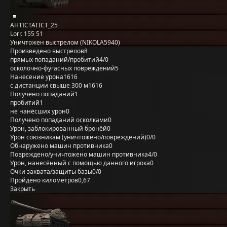
AHTICTATICT_25
Lorr. 155 51
Уничтожен выстрелом (NIKOLA5940)
Произведено выстрелов
8
прямых попаданий/пробитий
4/0
осколочно-фугасных повреждений
5
Нанесение урона
1616
с дистанции свыше 300 м
1616
Получено попаданий
1
пробитий
1
не нанёсших урон
0
Получено попаданий осколками
0
Урон, заблокированный бронёй
0
Урон союзникам (уничтожено/повреждений)
0/0
Обнаружено машин противника
0
Повреждено/уничтожено машин противника
4/0
Урон, нанесённый с помощью данного игрока
0
Очки захвата/защиты базы
0/0
Пройдено километров
0,67
Закрыть