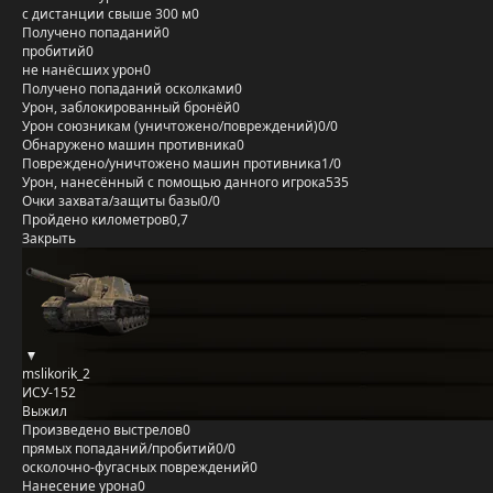
с дистанции свыше 300 м
0
Получено попаданий
0
пробитий
0
не нанёсших урон
0
Получено попаданий осколками
0
Урон, заблокированный бронёй
0
Урон союзникам (уничтожено/повреждений)
0/0
Обнаружено машин противника
0
Повреждено/уничтожено машин противника
1/0
Урон, нанесённый с помощью данного игрока
535
Очки захвата/защиты базы
0/0
Пройдено километров
0,7
Закрыть
mslikorik_2
ИСУ-152
Выжил
Произведено выстрелов
0
прямых попаданий/пробитий
0/0
осколочно-фугасных повреждений
0
Нанесение урона
0