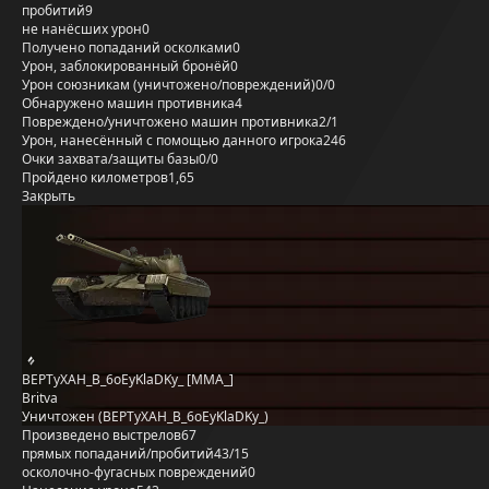
пробитий
9
не нанёсших урон
0
Получено попаданий осколками
0
Урон, заблокированный бронёй
0
Урон союзникам (уничтожено/повреждений)
0/0
Обнаружено машин противника
4
Повреждено/уничтожено машин противника
2/1
Урон, нанесённый с помощью данного игрока
246
Очки захвата/защиты базы
0/0
Пройдено километров
1,65
Закрыть
BEPTyXAH_B_6oEyKlaDKy_ [MMA_]
Britva
Уничтожен (BEPTyXAH_B_6oEyKlaDKy_)
Произведено выстрелов
67
прямых попаданий/пробитий
43/15
осколочно-фугасных повреждений
0