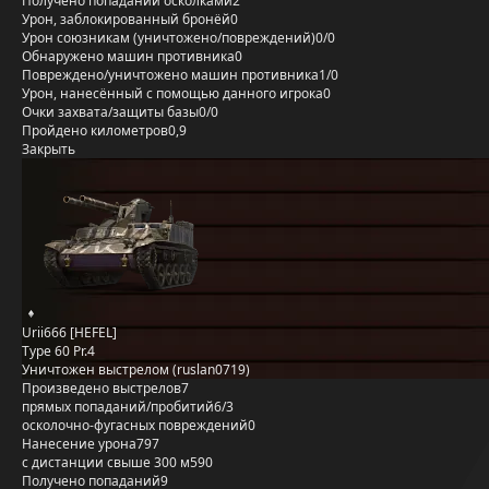
Получено попаданий осколками
2
Урон, заблокированный бронёй
0
Урон союзникам (уничтожено/повреждений)
0/0
Обнаружено машин противника
0
Повреждено/уничтожено машин противника
1/0
Урон, нанесённый с помощью данного игрока
0
Очки захвата/защиты базы
0/0
Пройдено километров
0,9
Закрыть
Urii666 [HEFEL]
Type 60 Pr.4
Уничтожен выстрелом (ruslan0719)
Произведено выстрелов
7
прямых попаданий/пробитий
6/3
осколочно-фугасных повреждений
0
Нанесение урона
797
с дистанции свыше 300 м
590
Получено попаданий
9