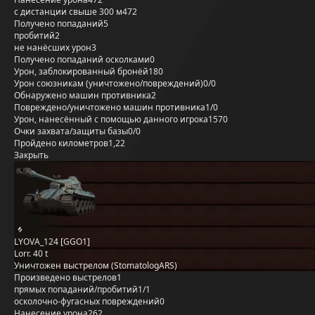
с дистанции свыше 300 м
472
Получено попаданий
5
пробитий
2
не нанёсших урон
3
Получено попаданий осколками
0
Урон, заблокированный бронёй
180
Урон союзникам (уничтожено/повреждений)
0/0
Обнаружено машин противника
2
Повреждено/уничтожено машин противника
1/0
Урон, нанесённый с помощью данного игрока
1570
Очки захвата/защиты базы
0/0
Пройдено километров
1,22
Закрыть
LYOVA_124 [GGO1]
Lorr. 40 t
Уничтожен выстрелом (StomatologARS)
Произведено выстрелов
1
прямых попаданий/пробитий
1/1
осколочно-фугасных повреждений
0
Нанесение урона
262