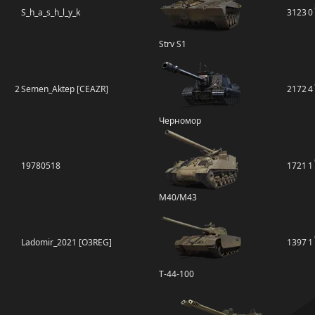
S_h_a_s_h_l_y_k
3123
0
Strv S1
2
Semen_Aktep [CEAZR]
2172
4
Черномор
19780518
1721
1
M40/M43
Ladomir_2021 [O3REG]
1397
1
Т-44-100