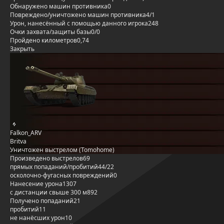
Обнаружено машин противника
0
Повреждено/уничтожено машин противника
4/1
Урон, нанесённый с помощью данного игрока
248
Очки захвата/защиты базы
0/0
Пройдено километров
0,74
Закрыть
Falkon_ARV
Britva
Уничтожен выстрелом (Tomohome)
Произведено выстрелов
69
прямых попаданий/пробитий
44/22
осколочно-фугасных повреждений
0
Нанесение урона
1307
с дистанции свыше 300 м
892
Получено попаданий
21
пробитий
11
не нанёсших урон
10