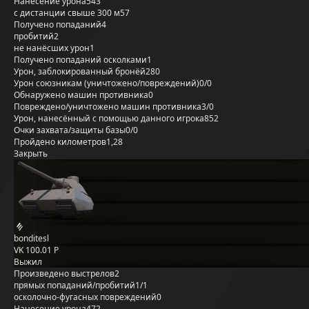
Нанесение урона
543
с дистанции свыше 300 м
57
Получено попаданий
4
пробитий
2
не нанёсших урон
1
Получено попаданий осколками
1
Урон, заблокированный бронёй
280
Урон союзникам (уничтожено/повреждений)
0/0
Обнаружено машин противника
0
Повреждено/уничтожено машин противника
3/0
Урон, нанесённый с помощью данного игрока
852
Очки захвата/защиты базы
0/0
Пройдено километров
1,28
Закрыть
bonditesl
VK 100.01 P
Выжил
Произведено выстрелов
2
прямых попаданий/пробитий
1/1
осколочно-фугасных повреждений
0
Нанесение урона
472