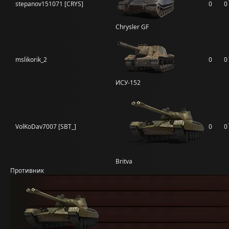
stepanov151071 [CRYS]
0
0
Chrysler GF
mslikorik_2
0
0
ИСУ-152
VolKoDav7007 [SBT_]
0
0
Britva
Противник