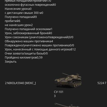
прямых попаданий/пробитий
1/0
осколочно-фугасных повреждений
0
Нанесение урона
0
с дистанции свыше 300 м
0
Получено попаданий
9
пробитий
6
не нанёсших урон
2
Получено попаданий осколками
1
Урон, заблокированный бронёй
0
Урон союзникам (уничтожено/повреждений)
0/0
Обнаружено машин противника
4
Повреждено/уничтожено машин противника
0/0
Урон, нанесённый с помощью данного игрока
812
Очки захвата/защиты базы
0/0
Пройдено километров
0,59
Закрыть
2
NIKOLA5940 [MEKC_]
5224
7
СУ-101
3