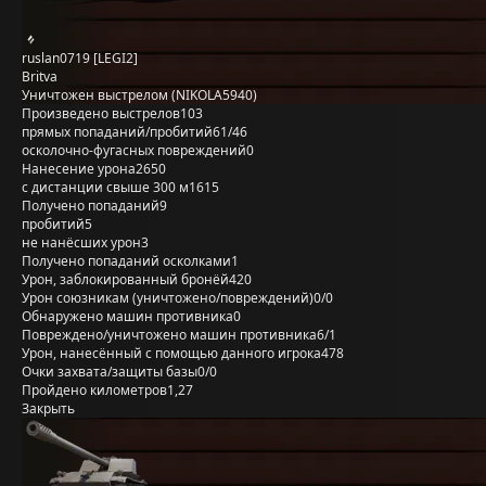
ruslan0719 [LEGI2]
Britva
Уничтожен выстрелом (NIKOLA5940)
Произведено выстрелов
103
прямых попаданий/пробитий
61/46
осколочно-фугасных повреждений
0
Нанесение урона
2650
с дистанции свыше 300 м
1615
Получено попаданий
9
пробитий
5
не нанёсших урон
3
Получено попаданий осколками
1
Урон, заблокированный бронёй
420
Урон союзникам (уничтожено/повреждений)
0/0
Обнаружено машин противника
0
Повреждено/уничтожено машин противника
6/1
Урон, нанесённый с помощью данного игрока
478
Очки захвата/защиты базы
0/0
Пройдено километров
1,27
Закрыть