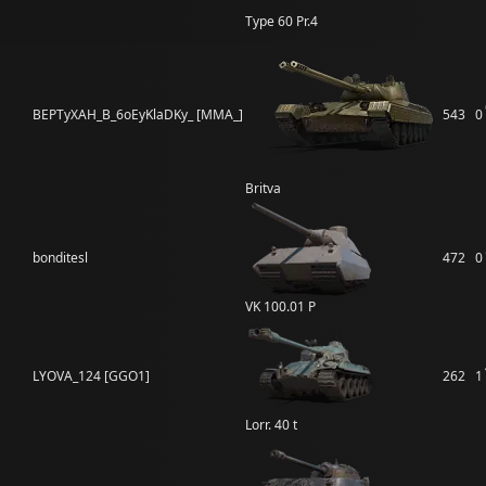
Type 60 Pr.4
BEPTyXAH_B_6oEyKlaDKy_ [MMA_]
543
0
Britva
bonditesl
472
0
VK 100.01 P
LYOVA_124 [GGO1]
262
1
Lorr. 40 t