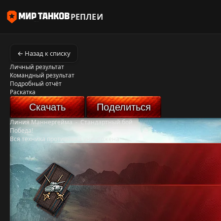
РЕПЛЕИ
← Назад к списку
Личный результат
Командный результат
Подробный отчёт
Раскатка
Скачать
Поделиться
Линия Маннергейма
-
Стандартный бой
Победа!
Вся техника противника уничтожена