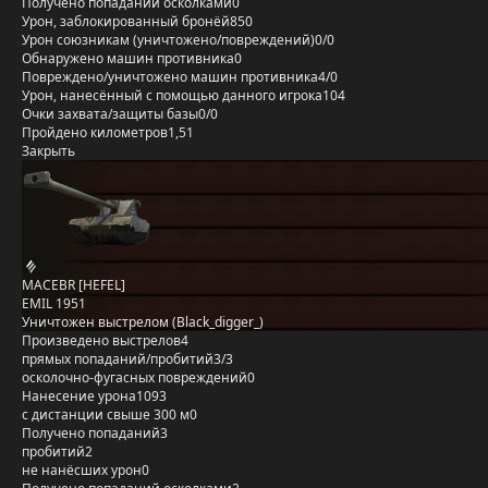
Получено попаданий осколками
0
Урон, заблокированный бронёй
850
Урон союзникам (уничтожено/повреждений)
0/0
Обнаружено машин противника
0
Повреждено/уничтожено машин противника
4/0
Урон, нанесённый с помощью данного игрока
104
Очки захвата/защиты базы
0/0
Пройдено километров
1,51
Закрыть
MACEBR [HEFEL]
EMIL 1951
Уничтожен выстрелом (Black_digger_)
Произведено выстрелов
4
прямых попаданий/пробитий
3/3
осколочно-фугасных повреждений
0
Нанесение урона
1093
с дистанции свыше 300 м
0
Получено попаданий
3
пробитий
2
не нанёсших урон
0