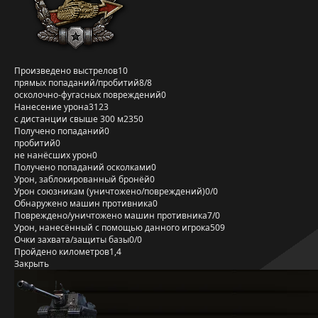
Произведено выстрелов
10
прямых попаданий/пробитий
8/8
осколочно-фугасных повреждений
0
Нанесение урона
3123
с дистанции свыше 300 м
2350
Получено попаданий
0
пробитий
0
не нанёсших урон
0
Получено попаданий осколками
0
Урон, заблокированный бронёй
0
Урон союзникам (уничтожено/повреждений)
0/0
Обнаружено машин противника
0
Повреждено/уничтожено машин противника
7/0
Урон, нанесённый с помощью данного игрока
509
Очки захвата/защиты базы
0/0
Пройдено километров
1,4
Закрыть