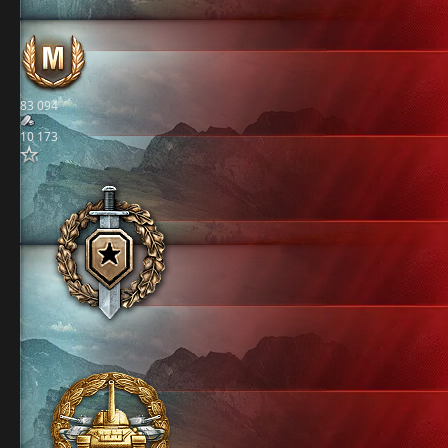
83 094
10 173