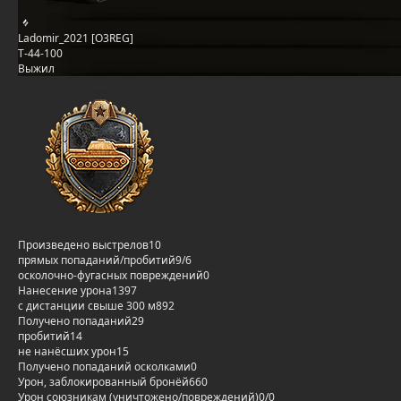
Ladomir_2021 [O3REG]
Т-44-100
Выжил
Произведено выстрелов
10
прямых попаданий/пробитий
9/6
осколочно-фугасных повреждений
0
Нанесение урона
1397
с дистанции свыше 300 м
892
Получено попаданий
29
пробитий
14
не нанёсших урон
15
Получено попаданий осколками
0
Урон, заблокированный бронёй
660
Урон союзникам (уничтожено/повреждений)
0/0