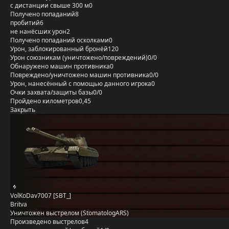
с дистанции свыше 300 м
0
Получено попаданий
8
пробитий
6
не нанёсших урон
2
Получено попаданий осколками
0
Урон, заблокированный бронёй
120
Урон союзникам (уничтожено/повреждений)
0/0
Обнаружено машин противника
0
Повреждено/уничтожено машин противника
0/0
Урон, нанесённый с помощью данного игрока
0
Очки захвата/защиты базы
0/0
Пройдено километров
0,45
Закрыть
VolKoDav7007 [SBT_]
Britva
Уничтожен выстрелом (StomatologARS)
Произведено выстрелов
4