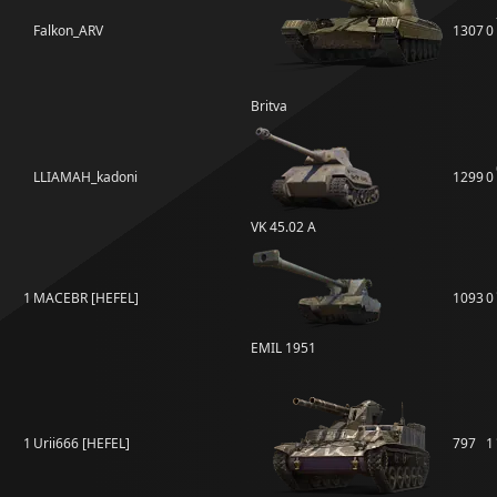
Falkon_ARV
1307
0
Britva
LLIAMAH_kadoni
1299
0
VK 45.02 A
1
MACEBR [HEFEL]
1093
0
EMIL 1951
1
Urii666 [HEFEL]
797
1