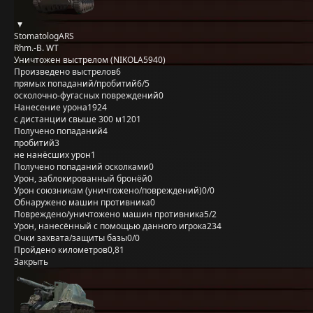
StomatologARS
Rhm.-B. WT
Уничтожен выстрелом (NIKOLA5940)
Произведено выстрелов
6
прямых попаданий/пробитий
6/5
осколочно-фугасных повреждений
0
Нанесение урона
1924
с дистанции свыше 300 м
1201
Получено попаданий
4
пробитий
3
не нанёсших урон
1
Получено попаданий осколками
0
Урон, заблокированный бронёй
0
Урон союзникам (уничтожено/повреждений)
0/0
Обнаружено машин противника
0
Повреждено/уничтожено машин противника
5/2
Урон, нанесённый с помощью данного игрока
234
Очки захвата/защиты базы
0/0
Пройдено километров
0,81
Закрыть